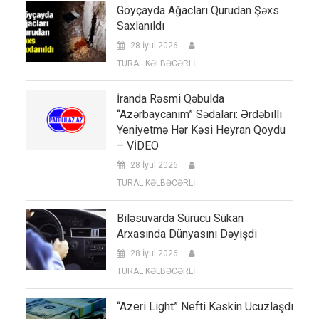
Göyçayda Ağacları Qurudan Şəxs
Saxlanıldı
28 İyul 2026
TURAL KƏLBƏCƏRLİ
İranda Rəsmi Qəbulda
“Azərbaycanım” Sədaları: Ərdəbilli
Yeniyetmə Hər Kəsi Heyran Qoydu
– VİDEO
28 İyul 2026
TURAL KƏLBƏCƏRLİ
Biləsuvarda Sürücü Sükan
Arxasında Dünyasını Dəyişdi
28 İyul 2026
TURAL KƏLBƏCƏRLİ
“Azeri Light” Nefti Kəskin Ucuzlaşdı