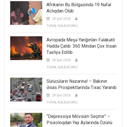
Afrikanın Bu Bölgəsində 19 Nəfər
Aclıqdan Ölüb
28 İyul 2026
TURAL KƏLBƏCƏRLİ
Avropada Meşə Yanğınları Fəlakətli
Həddə Çatıb: 360 Mindən Çox Insan
Təxliyə Edilib
28 İyul 2026
TURAL KƏLBƏCƏRLİ
Sürücülərin Nəzərinə! – Bakının
Əsas Prospektlərində Tıxac Yaranıb
28 İyul 2026
TURAL KƏLBƏCƏRLİ
“Depressiya Mövsüm Seçmir” –
Psixoloqdan Yay Aylarında Özünü