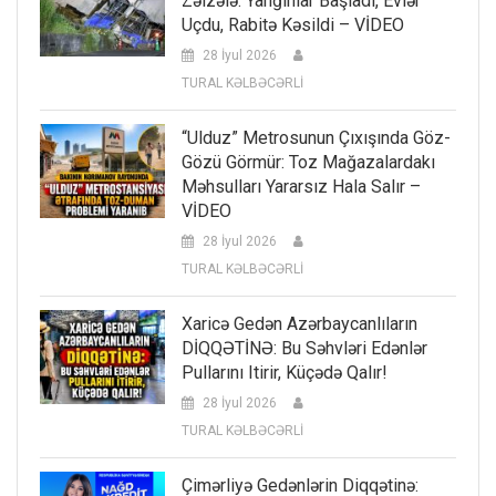
Zəlzələ: Yanğınlar Başladı, Evlər
Uçdu, Rabitə Kəsildi – VİDEO
28 İyul 2026
TURAL KƏLBƏCƏRLİ
“Ulduz” Metrosunun Çıxışında Göz-
Gözü Görmür: Toz Mağazalardakı
Məhsulları Yararsız Hala Salır –
VİDEO
28 İyul 2026
TURAL KƏLBƏCƏRLİ
Xaricə Gedən Azərbaycanlıların
DİQQƏTİNƏ: Bu Səhvləri Edənlər
Pullarını Itirir, Küçədə Qalır!
28 İyul 2026
TURAL KƏLBƏCƏRLİ
Çimərliyə Gedənlərin Diqqətinə: