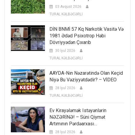
03 Avqust 2026
TURAL KƏLBƏCƏRLİ
DİN BNMİ 57 Kq Narkotik Vasitə Və
1981 Ədəd Psixotrop Həbi
Dövriyyədən Çıxarıb
30 İyul 2026
TURAL KƏLBƏCƏRLİ
AAYDA-Nın Nəzarətində Olan Keçid
Niyə Bu Vəziyyətdədir? – VİDEO
28 İyul 2026
TURAL KƏLBƏCƏRLİ
Ev Kirayələmək Istəyənlərin
NƏZƏRİNƏ! – Süni Qiymət
Artımının Pərdəarxası…
28 İyul 2026