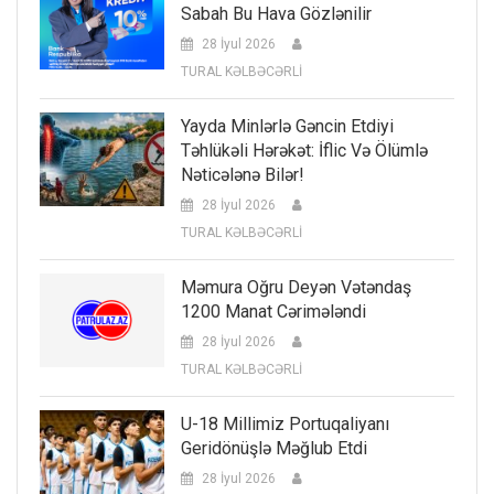
Sabah Bu Hava Gözlənilir
28 İyul 2026
TURAL KƏLBƏCƏRLİ
Yayda Minlərlə Gəncin Etdiyi
Təhlükəli Hərəkət: İflic Və Ölümlə
Nəticələnə Bilər!
28 İyul 2026
TURAL KƏLBƏCƏRLİ
Məmura Oğru Deyən Vətəndaş
1200 Manat Cərimələndi
28 İyul 2026
TURAL KƏLBƏCƏRLİ
U-18 Millimiz Portuqaliyanı
Geridönüşlə Məğlub Etdi
28 İyul 2026