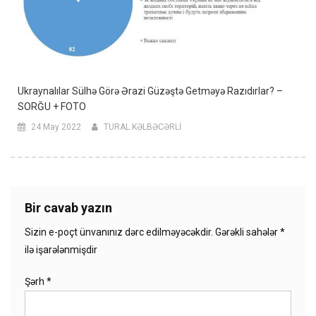
Ukraynalılar Sülhə Görə Ərazi Güzəştə Getməyə Razıdırlar? –
SORĞU + FOTO
24 May 2022
TURAL KƏLBƏCƏRLİ
Bir cavab yazın
Sizin e-poçt ünvanınız dərc edilməyəcəkdir.
Gərəkli sahələr
*
ilə işarələnmişdir
Şərh
*