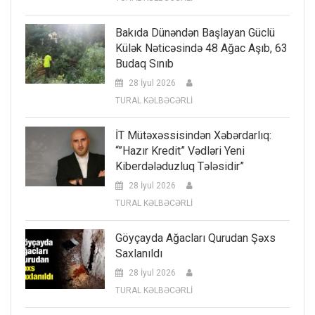
Bakıda Dünəndən Başlayan Güclü
Külək Nəticəsində 48 Ağac Aşıb, 63
Budaq Sınıb
28 İyul 2026
TURAL KƏLBƏCƏRLİ
İT Mütəxəssisindən Xəbərdarlıq:
“”Hazır Kredit” Vədləri Yeni
Kiberdələduzluq Tələsidir”
28 İyul 2026
TURAL KƏLBƏCƏRLİ
Göyçayda Ağacları Qurudan Şəxs
Saxlanıldı
28 İyul 2026
TURAL KƏLBƏCƏRLİ