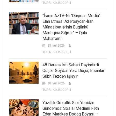
TURAL KƏLBƏCƏRLİ
“İranın AzTV-Ni “düşmən Media”
Elan Etməsi Azərbaycan-İran
Münasibətlərinin Bugünkü
Məntiqinə Sığmır” – Qulu
Məhərrəmli
28 İyul 2026
TURAL KƏLBƏCƏRLİ
48 Dərəcə Isti Şəhəri Dəyişdirdi:
Quşlar Göydən Yerə Düşür, Insanlar
Sübh Tezdən Işləyir
28 İyul 2026
TURAL KƏLBƏCƏRLİ
Yüzillik Gözəllik Sirri Yenidən
Gündəmdə: Sosial Medianı Fəth
Edən Mərakeş Dodaq Boyası –