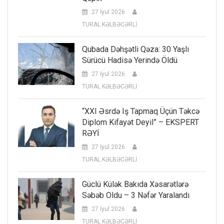
27 İyul 2026
TURAL KƏLBƏCƏRLİ
Qubada Dəhşətli Qəza: 30 Yaşlı
Sürücü Hadisə Yerində Öldü
27 İyul 2026
TURAL KƏLBƏCƏRLİ
“XXI Əsrdə Iş Tapmaq Üçün Təkcə
Diplom Kifayət Deyil” – EKSPERT
RƏYİ
27 İyul 2026
TURAL KƏLBƏCƏRLİ
Güclü Külək Bakıda Xəsarətlərə
Səbəb Oldu – 3 Nəfər Yaralandı
27 İyul 2026
TURAL KƏLBƏCƏRLİ