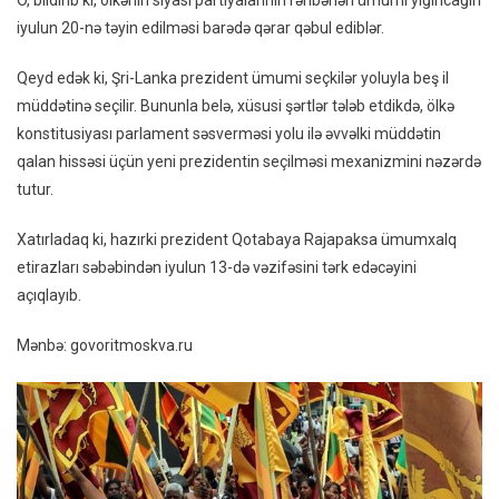
O, bildirib ki, ölkənin siyasi partiyalarının rəhbərləri ümumi yığıncağın
Tarixi
iyulun 20-nə təyin edilməsi barədə qərar qəbul ediblər.
Açıqla
Qeyd edək ki, Şri-Lanka prezident ümumi seçkilər yoluyla beş il
müddətinə seçilir. Bununla belə, xüsusi şərtlər tələb etdikdə, ölkə
konstitusiyası parlament səsverməsi yolu ilə əvvəlki müddətin
qalan hissəsi üçün yeni prezidentin seçilməsi mexanizmini nəzərdə
tutur.
Xatırladaq ki, hazırki prezident Qotabaya Rajapaksa ümumxalq
etirazları səbəbindən iyulun 13-də vəzifəsini tərk edəcəyini
açıqlayıb.
Mənbə: govoritmoskva.ru