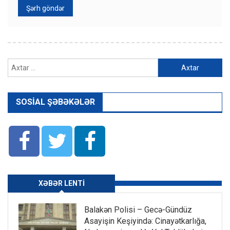
Axtarış:
SOSIAL ŞƏBƏKƏLƏR
XƏBƏR LENTI
Balakən Polisi – Gecə-Gündüz
Asayişin Keşiyində: Cinayətkarlığa,