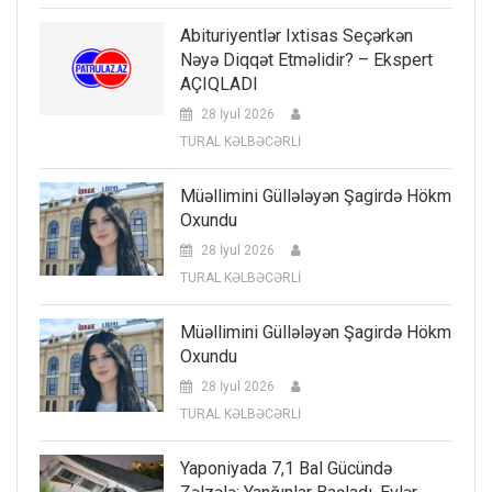
Abituriyentlər Ixtisas Seçərkən
Nəyə Diqqət Etməlidir? – Ekspert
AÇIQLADI
28 İyul 2026
TURAL KƏLBƏCƏRLİ
Müəllimini Güllələyən Şagirdə Hökm
Oxundu
28 İyul 2026
TURAL KƏLBƏCƏRLİ
Müəllimini Güllələyən Şagirdə Hökm
Oxundu
28 İyul 2026
TURAL KƏLBƏCƏRLİ
Yaponiyada 7,1 Bal Gücündə