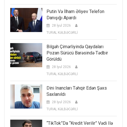
Putin Və İlham Əliyev Telefon
Danışığı Apardı
28 İyul 2026
TURAL KƏLBƏCƏRLİ
Bilgəh Çimərliyində Qaydaları
Pozan Sürücü Barəsində Tədbir
Görüldü
28 İyul 2026
TURAL KƏLBƏCƏRLİ
Dini Inancları Təhqir Edən Şəxs
Saxlanıldı
28 İyul 2026
TURAL KƏLBƏCƏRLİ
“TikTok”da “kredit Verilir” Vədi Ilə