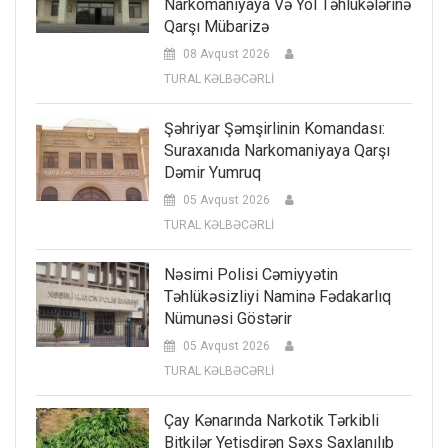
Narkomaniyaya Və Yol Təhlükələrinə
Qarşı Mübarizə
08 Avqust 2026
TURAL KƏLBƏCƏRLİ
Şəhriyar Şəmşirlinin Komandası:
Suraxanıda Narkomaniyaya Qarşı
Dəmir Yumruq
05 Avqust 2026
TURAL KƏLBƏCƏRLİ
Nəsimi Polisi Cəmiyyətin
Təhlükəsizliyi Naminə Fədakarlıq
Nümunəsi Göstərir
05 Avqust 2026
TURAL KƏLBƏCƏRLİ
Çay Kənarında Narkotik Tərkibli
Bitkilər Yetişdirən Şəxs Saxlanılıb