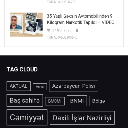
TURAL KƏLBƏCƏRLİ
35 Yaşlı Şəxsin Avtomobilindən 9
Kiloqram Narkotik Tapıldı – VİDEO
27 İyul 2026
TURAL KƏLBƏCƏRLİ
TAG CLOUD
Azərbaycan Polisi
AKTUAL
Asiya
Baş səhifə
BNMİ
Bölgə
BMCMİ
Cəmiyyət
Daxili İşlər Nazirliyi