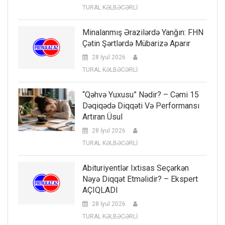
TURAL KƏLBƏCƏRLİ
Minalanmış Ərazilərdə Yanğın: FHN
Çətin Şərtlərdə Mübarizə Aparır
28 İyul 2026
TURAL KƏLBƏCƏRLİ
“Qəhvə Yuxusu” Nədir? – Cəmi 15
Dəqiqədə Diqqəti Və Performansı
Artıran Üsul
28 İyul 2026
TURAL KƏLBƏCƏRLİ
Abituriyentlər Ixtisas Seçərkən
Nəyə Diqqət Etməlidir? – Ekspert
AÇIQLADI
28 İyul 2026
TURAL KƏLBƏCƏRLİ