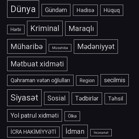
Dünya
Gündəm
Hadisə
Hüquq
Kriminal
Maraqlı
Hərbi
Müharibə
Mədəniyyət
Müsahibə
Mətbuat xidməti
secilmis
Qəhraman vətən oğlulları
Region
Siyasət
Sosial
Tədbirlər
Təhsil
Yol patrul xidməti
Ölkə
İdman
İCRA HAKİMİYYƏTİ
İncəsənət