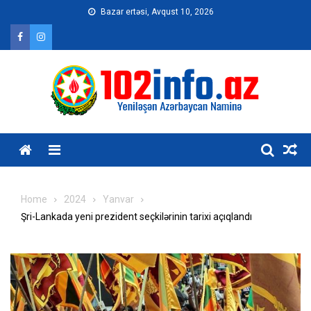
Skip
Bazar ertəsi, Avqust 10, 2026
to
content
Home
2024
Yanvar
Şri-Lankada yeni prezident seçkilərinin tarixi açıqlandı