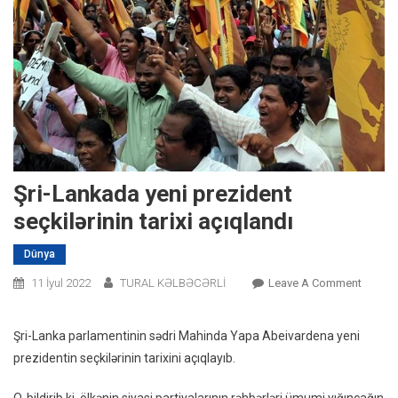
Şri-Lankada yeni prezident
seçkilərinin tarixi açıqlandı
Dünya
On
11 İyul 2022
TURAL KƏLBƏCƏRLİ
Leave A Comment
Şri-
Lanka
Şri-Lanka parlamentinin sədri Mahinda Yapa Abeivardena yeni
Yeni
prezidentin seçkilərinin tarixini açıqlayıb.
Prezide
Seçkilə