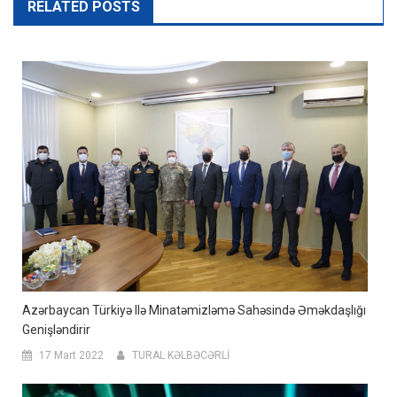
RELATED POSTS
Azərbaycan Türkiyə Ilə Minatəmizləmə Sahəsində Əməkdaşlığı
Genişləndirir
17 Mart 2022
TURAL KƏLBƏCƏRLİ