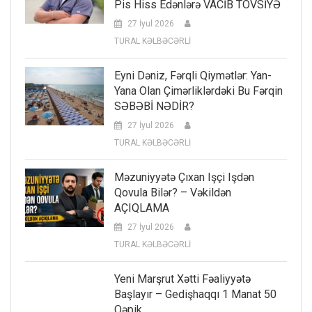
Pis Hiss Edənlərə VACİB TÖVSİYƏ
27 İyul 2026
TURAL KƏLBƏCƏRLİ
Eyni Dəniz, Fərqli Qiymətlər: Yan-
Yana Olan Çimərliklərdəki Bu Fərqin
SƏBƏBİ NƏDİR?
27 İyul 2026
TURAL KƏLBƏCƏRLİ
Məzuniyyətə Çıxan Işçi Işdən
Qovula Bilər? – Vəkildən
AÇIQLAMA
27 İyul 2026
TURAL KƏLBƏCƏRLİ
Yeni Marşrut Xətti Fəaliyyətə
Başlayır – Gedişhaqqı 1 Manat 50
Qəpik