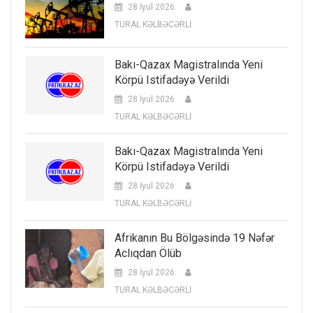
28 İyul 2026
TURAL KƏLBƏCƏRLİ
Bakı-Qazax Magistralında Yeni
Körpü Istifadəyə Verildi
28 İyul 2026
TURAL KƏLBƏCƏRLİ
Bakı-Qazax Magistralında Yeni
Körpü Istifadəyə Verildi
28 İyul 2026
TURAL KƏLBƏCƏRLİ
Afrikanın Bu Bölgəsində 19 Nəfər
Aclıqdan Ölüb
28 İyul 2026
TURAL KƏLBƏCƏRLİ