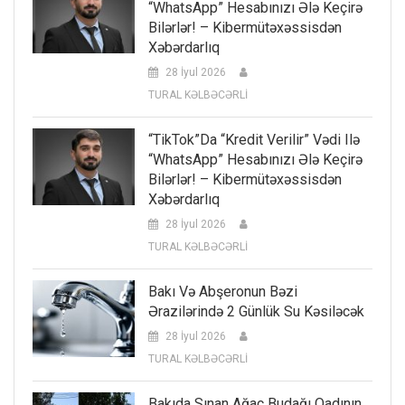
“WhatsApp” Hesabınızı Ələ Keçirə
Bilərlər! – Kibermütəxəssisdən
Xəbərdarlıq
28 İyul 2026
TURAL KƏLBƏCƏRLİ
“TikTok”da “kredit Verilir” Vədi Ilə
“WhatsApp” Hesabınızı Ələ Keçirə
Bilərlər! – Kibermütəxəssisdən
Xəbərdarlıq
28 İyul 2026
TURAL KƏLBƏCƏRLİ
Bakı Və Abşeronun Bəzi
Ərazilərində 2 Günlük Su Kəsiləcək
28 İyul 2026
TURAL KƏLBƏCƏRLİ
Bakıda Sınan Ağac Budağı Qadının