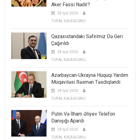
Aker Fassi Nədir?
28 İyul 2026
TURAL KƏLBƏCƏRLİ
Qazaxıstandakı Səfirimiz Də Geri
Çağırıldı
28 İyul 2026
TURAL KƏLBƏCƏRLİ
Azərbaycan-Ukrayna Hüquqi Yardım
Müqaviləsi Rəsmən Təsdiqləndi
28 İyul 2026
TURAL KƏLBƏCƏRLİ
Putin Və İlham Əliyev Telefon
Danışığı Apardı
28 İyul 2026
TURAL KƏLBƏCƏRLİ