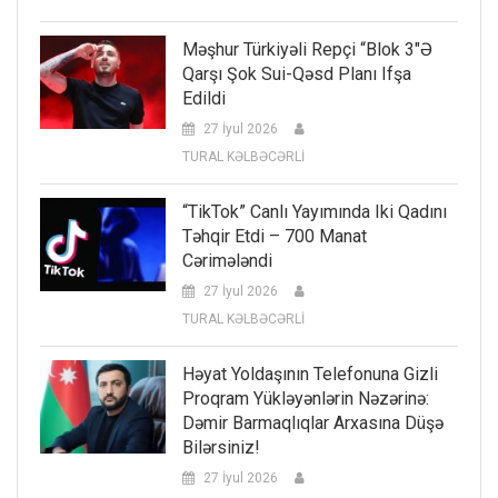
Məşhur Türkiyəli Repçi “Blok 3″ə
Qarşı Şok Sui-Qəsd Planı Ifşa
Edildi
27 İyul 2026
TURAL KƏLBƏCƏRLİ
“TikTok” Canlı Yayımında Iki Qadını
Təhqir Etdi – 700 Manat
Cərimələndi
27 İyul 2026
TURAL KƏLBƏCƏRLİ
Həyat Yoldaşının Telefonuna Gizli
Proqram Yükləyənlərin Nəzərinə:
Dəmir Barmaqlıqlar Arxasına Düşə
Bilərsiniz!
27 İyul 2026