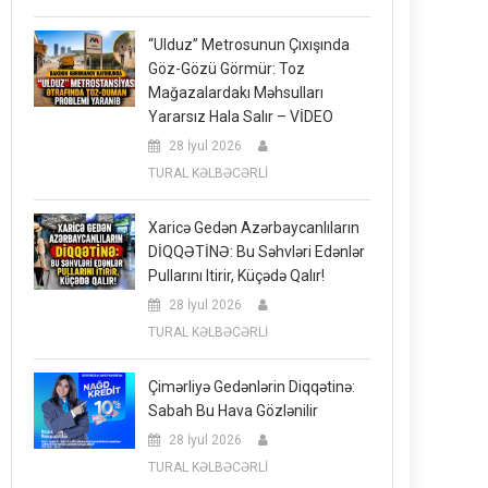
“Ulduz” Metrosunun Çıxışında
Göz-Gözü Görmür: Toz
Mağazalardakı Məhsulları
Yararsız Hala Salır – VİDEO
28 İyul 2026
TURAL KƏLBƏCƏRLİ
Xaricə Gedən Azərbaycanlıların
DİQQƏTİNƏ: Bu Səhvləri Edənlər
Pullarını Itirir, Küçədə Qalır!
28 İyul 2026
TURAL KƏLBƏCƏRLİ
Çimərliyə Gedənlərin Diqqətinə:
Sabah Bu Hava Gözlənilir
28 İyul 2026
TURAL KƏLBƏCƏRLİ