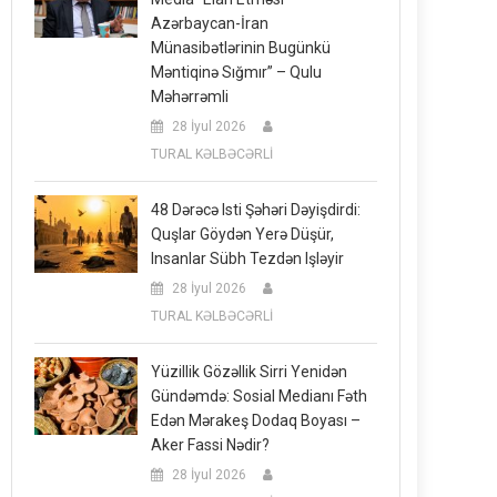
Azərbaycan-İran
Münasibətlərinin Bugünkü
Məntiqinə Sığmır” – Qulu
Məhərrəmli
28 İyul 2026
TURAL KƏLBƏCƏRLİ
48 Dərəcə Isti Şəhəri Dəyişdirdi:
Quşlar Göydən Yerə Düşür,
Insanlar Sübh Tezdən Işləyir
28 İyul 2026
TURAL KƏLBƏCƏRLİ
Yüzillik Gözəllik Sirri Yenidən
Gündəmdə: Sosial Medianı Fəth
Edən Mərakeş Dodaq Boyası –
Aker Fassi Nədir?
28 İyul 2026