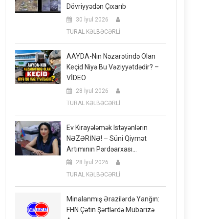
Dövriyyədən Çıxarıb
30 İyul 2026
TURAL KƏLBƏCƏRLİ
AAYDA-Nın Nəzarətində Olan
Keçid Niyə Bu Vəziyyətdədir? –
VİDEO
28 İyul 2026
TURAL KƏLBƏCƏRLİ
Ev Kirayələmək Istəyənlərin
NƏZƏRİNƏ! – Süni Qiymət
Artımının Pərdəarxası…
28 İyul 2026
TURAL KƏLBƏCƏRLİ
Minalanmış Ərazilərdə Yanğın:
FHN Çətin Şərtlərdə Mübarizə