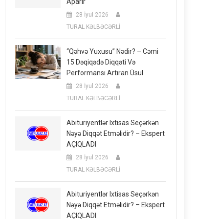
Aparır
28 İyul 2026
TURAL KƏLBƏCƏRLİ
“Qəhvə Yuxusu” Nədir? – Cəmi
15 Dəqiqədə Diqqəti Və
Performansı Artıran Üsul
28 İyul 2026
TURAL KƏLBƏCƏRLİ
Abituriyentlər Ixtisas Seçərkən
Nəyə Diqqət Etməlidir? – Ekspert
AÇIQLADI
28 İyul 2026
TURAL KƏLBƏCƏRLİ
Abituriyentlər Ixtisas Seçərkən
Nəyə Diqqət Etməlidir? – Ekspert
AÇIQLADI