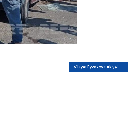
Vilayət Eyvazov türkiyəli generalı qəbul edib