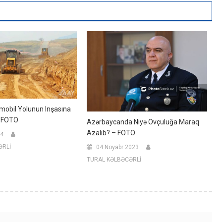
mobil Yolunun Inşasına
– FOTO
Azərbaycanda Niyə Ovçuluğa Maraq
Azalıb? – FOTO
24
ƏRLİ
04 Noyabr 2023
TURAL KƏLBƏCƏRLİ