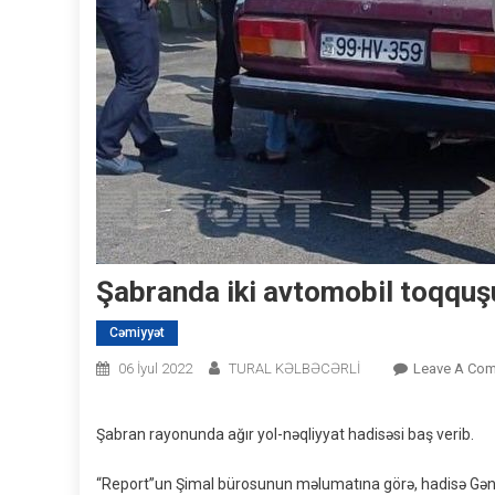
Şabranda iki avtomobil toqquşu
Cəmiyyət
06 İyul 2022
TURAL KƏLBƏCƏRLİ
Leave A Co
Şabran rayonunda ağır yol-nəqliyyat hadisəsi baş verib.
“Report”un Şimal bürosunun məlumatına görə, hadisə G