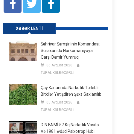
XƏBƏR LENTI
Şəhriyar Şəmşirlinin Komandası:
Suraxanıda Narkomaniyaya
Qarşı Dəmir Yumruq
05 Avqust 2026
TURAL KƏLBƏCƏRLİ
Çay Kənarında Narkotik Tərkibli
Bitkilər Yetişdirən Şəxs Saxlanılıb
03 Avqust 2026
TURAL KƏLBƏCƏRLİ
DİN BNMİ 57 Kq Narkotik Vasitə
Və 1981 Ədəd Psixotrop Həbi