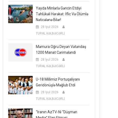
Yayda Minlərlə Gəncin Etdiyi
Təhlükəli Hərəkət: İflic Və Ölümlə
Nəticələnə Bilər!
28 İyul 2026
TURAL KƏLBƏCƏRLİ
Məmura Oğru Deyən Vətəndaş
1200 Manat Cərimələndi
28 İyul 2026
TURAL KƏLBƏCƏRLİ
U-18 Millimiz Portuqaliyanı
Geridönüşlə Məğlub Etdi
28 İyul 2026
TURAL KƏLBƏCƏRLİ
“İranın AzTV-Ni “düşmən
Media” Elan Etməsi