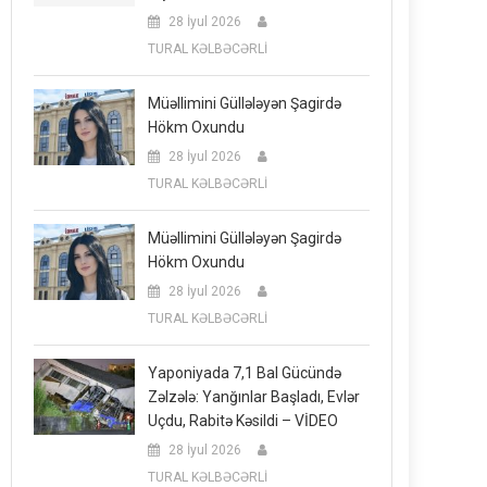
28 İyul 2026
TURAL KƏLBƏCƏRLİ
Müəllimini Güllələyən Şagirdə
Hökm Oxundu
28 İyul 2026
TURAL KƏLBƏCƏRLİ
Müəllimini Güllələyən Şagirdə
Hökm Oxundu
28 İyul 2026
TURAL KƏLBƏCƏRLİ
Yaponiyada 7,1 Bal Gücündə
Zəlzələ: Yanğınlar Başladı, Evlər
Uçdu, Rabitə Kəsildi – VİDEO
28 İyul 2026
TURAL KƏLBƏCƏRLİ