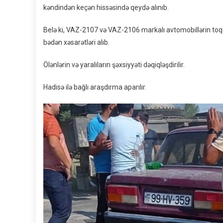
kəndindən keçən hissəsində qeydə alınıb.
Belə ki, VAZ-2107 və VAZ-2106 markalı avtomobillərin toqquş
bədən xəsarətləri alıb.
Ölənlərin və yaralıların şəxsiyyəti dəqiqləşdirilir.
Hadisə ilə bağlı araşdırma aparılır.