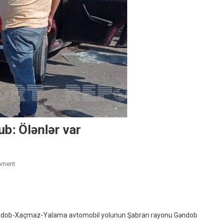
b: Ölənlər var
On
mment
Şabranda
Iki
Avtomobil
Toqquşub:
əndob-Xaçmaz-Yalama avtomobil yolunun Şabran rayonu Gəndob
Ölənlər