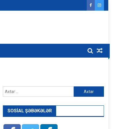
Axtarış:
SOSIAL ŞƏBƏKƏLƏR