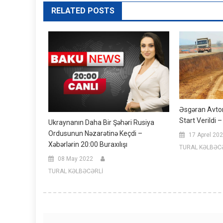
RELATED POSTS
Əsgəran Avto
Start Verildi 
Ukraynanın Daha Bir Şəhəri Rusiya
Ordusunun Nəzarətinə Keçdi –
17 Aprel 20
Xəbərlərin 20:00 Buraxılışı
TURAL KƏLBƏC
08 May 2022
TURAL KƏLBƏCƏRLİ