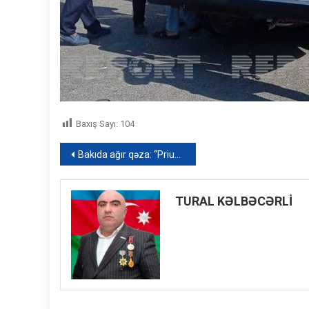
Baxış Sayı:
104
Yazı
Bakıda ağır qəza: “Prius” bir neçə dəfə aşdı – ANBAAN VİDEO
naviqasiyası
TURAL KƏLBƏCƏRLİ