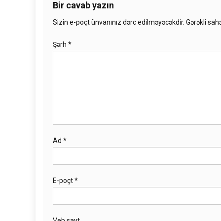
Bir cavab yazın
Sizin e-poçt ünvanınız dərc edilməyəcəkdir.
Gərəkli sah
Şərh
*
Ad
*
E-poçt
*
Veb sayt