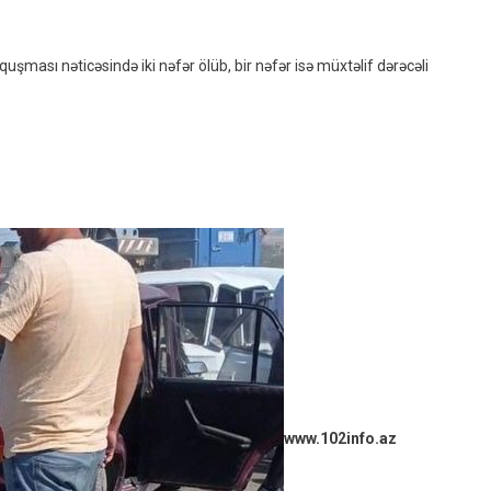
Var
ması nəticəsində iki nəfər ölüb, bir nəfər isə müxtəlif dərəcəli
www.102info.az