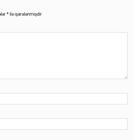
ələr
*
ilə işarələnmişdir