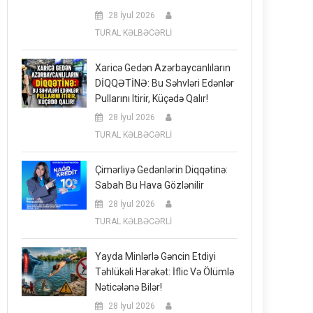
28 İyul 2026
TURAL KƏLBƏCƏRLİ
Xaricə Gedən Azərbaycanlıların
DİQQƏTİNƏ: Bu Səhvləri Edənlər
Pullarını Itirir, Küçədə Qalır!
28 İyul 2026
TURAL KƏLBƏCƏRLİ
Çimərliyə Gedənlərin Diqqətinə:
Sabah Bu Hava Gözlənilir
28 İyul 2026
TURAL KƏLBƏCƏRLİ
Yayda Minlərlə Gəncin Etdiyi
Təhlükəli Hərəkət: İflic Və Ölümlə
Nəticələnə Bilər!
28 İyul 2026