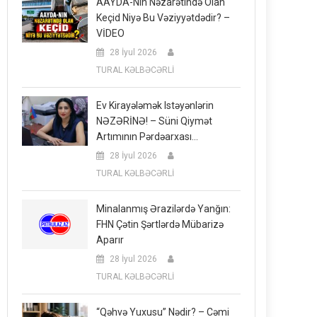
AAYDA-Nın Nəzarətində Olan
Keçid Niyə Bu Vəziyyətdədir? –
VİDEO
28 İyul 2026
TURAL KƏLBƏCƏRLİ
Ev Kirayələmək Istəyənlərin
NƏZƏRİNƏ! – Süni Qiymət
Artımının Pərdəarxası…
28 İyul 2026
TURAL KƏLBƏCƏRLİ
Minalanmış Ərazilərdə Yanğın:
FHN Çətin Şərtlərdə Mübarizə
Aparır
28 İyul 2026
TURAL KƏLBƏCƏRLİ
“Qəhvə Yuxusu” Nədir? – Cəmi