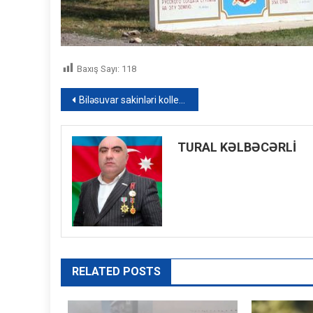
Baxış Sayı:
118
Yazı
Biləsuvar sakinləri kollektorun təmizlənilməməsindən narazıdır – FOTO
naviqasiyası
TURAL KƏLBƏCƏRLİ
RELATED POSTS