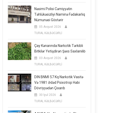
Nəsimi Polisi Cəmiyyətin
Təhlükəsizliyi Naminə Fədakarlıq
Nümunəsi Göstərir
05 Avqust 2026
TURAL KƏLBƏCƏRLİ
Çay Kənarında Narkotik Tərkibli
Bitkilər Yetişdirən Şəxs Saxlanılıb
03 Avqust 2026
TURAL KƏLBƏCƏRLİ
DİN BNMİ 57 Kq Narkotik Vasitə
Və 1981 Ədəd Psixotrop Həbi
Dövriyyədən Çıxarıb
30 İyul 2026
TURAL KƏLBƏCƏRLİ