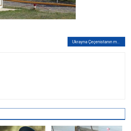
Ukrayna Çeçenistanın müstəqilliyini tanıya bilər