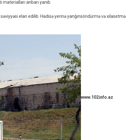
 materialları anbarı yanıb.
Yanğın
Baş
ci səviyyəsi elan edilib. Hadisə yerinə yanğınsöndürmə və xilasetmə
Verib
www.102info.az