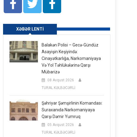
XƏBƏR LENTI
Balakən Polisi – Gecə-Gündüz
Asayişin Keşiyində:
Cinayətkarlığa, Narkomaniyaya
Və Yol Təhlükələrinə Qarşı
Mübarizə
08 Avqust 2026
TURAL KƏLBƏCƏRLİ
Şəhriyar Şəmşirlinin Komandası:
Suraxanıda Narkomaniyaya
Qarşı Dəmir Yumruq
05 Avqust 2026
TURAL KƏLBƏCƏRLİ