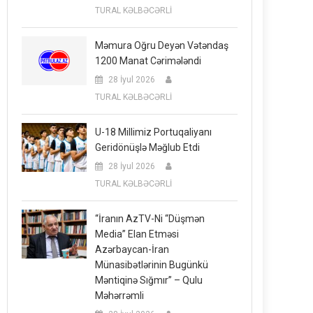
TURAL KƏLBƏCƏRLİ
Məmura Oğru Deyən Vətəndaş
1200 Manat Cərimələndi
28 İyul 2026
TURAL KƏLBƏCƏRLİ
U-18 Millimiz Portuqaliyanı
Geridönüşlə Məğlub Etdi
28 İyul 2026
TURAL KƏLBƏCƏRLİ
“İranın AzTV-Ni “düşmən
Media” Elan Etməsi
Azərbaycan-İran
Münasibətlərinin Bugünkü
Məntiqinə Sığmır” – Qulu
Məhərrəmli