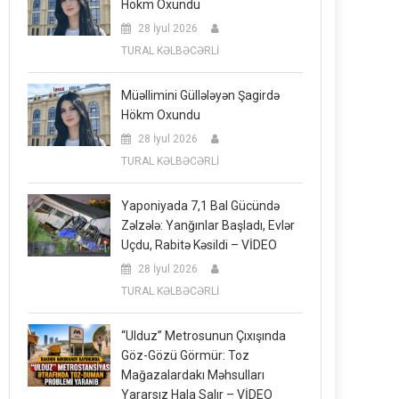
Hökm Oxundu
28 İyul 2026
TURAL KƏLBƏCƏRLİ
Müəllimini Güllələyən Şagirdə
Hökm Oxundu
28 İyul 2026
TURAL KƏLBƏCƏRLİ
Yaponiyada 7,1 Bal Gücündə
Zəlzələ: Yanğınlar Başladı, Evlər
Uçdu, Rabitə Kəsildi – VİDEO
28 İyul 2026
TURAL KƏLBƏCƏRLİ
“Ulduz” Metrosunun Çıxışında
Göz-Gözü Görmür: Toz
Mağazalardakı Məhsulları
Yararsız Hala Salır – VİDEO