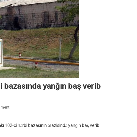
i bazasında yanğın baş verib
On
mment
Rusiyanın
Ermənistandakı
ı 102-ci hərbi bazasının ərazisində yanğın baş verib.
Hərbi
Bazasında