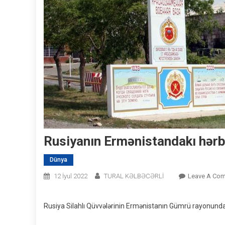
Rusiyanın Ermənistandakı hərb
Dünya
12 İyul 2022
TURAL KƏLBƏCƏRLİ
Leave A Co
Rusiya Silahlı Qüvvələrinin Ermənistanın Gümrü rayonundak