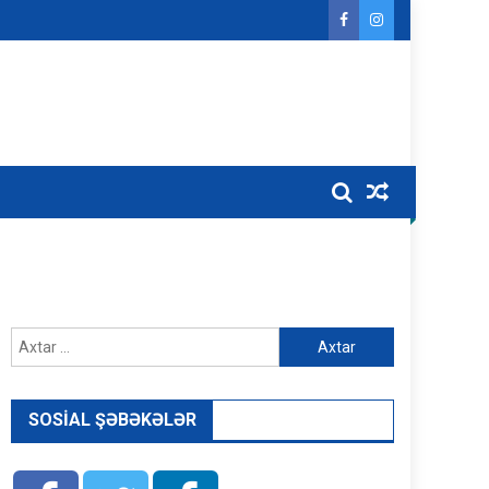
Axtarış:
SOSIAL ŞƏBƏKƏLƏR