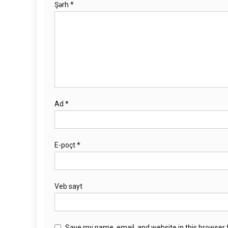
Şərh
*
Ad
*
E-poçt
*
Veb sayt
Save my name, email, and website in this browser 