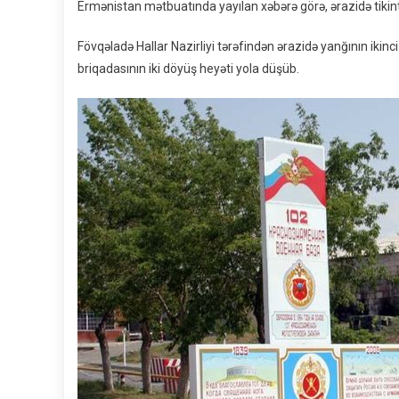
Ermənistan mətbuatında yayılan xəbərə görə, ərazidə tikinti
Fövqəladə Hallar Nazirliyi tərəfindən ərazidə yanğının ikin
briqadasının iki döyüş heyəti yola düşüb.