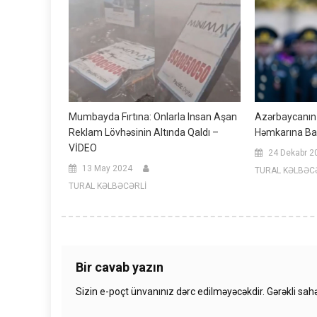
Mumbayda Fırtına: Onlarla Insan Aşan
Azərbaycanın 
Reklam Lövhəsinin Altında Qaldı –
Həmkarına Baş
VİDEO
24 Dekabr 2
13 May 2024
TURAL KƏLBƏC
TURAL KƏLBƏCƏRLİ
Bir cavab yazın
Sizin e-poçt ünvanınız dərc edilməyəcəkdir.
Gərəkli sah