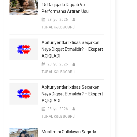
15 Dəqiqədə Diqqəti Və
Performansı Artıran Üsul
28 İyul 2026
TURAL KƏLBƏCƏRLİ
Abituriyentlər Ixtisas Seçərkən
Nəyə Diqqət Etməlidir? – Ekspert
AÇIQLADI
28 İyul 2026
TURAL KƏLBƏCƏRLİ
Abituriyentlər Ixtisas Seçərkən
Nəyə Diqqət Etməlidir? – Ekspert
AÇIQLADI
28 İyul 2026
TURAL KƏLBƏCƏRLİ
Müəllimini Güllələyən Şagirdə