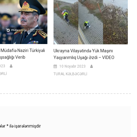
Müdafiə Naziri Türkiyəli
Ukrayna Vilayətində Yük Maşını
sağlığı Verib
Yaşyarımlıq Uşağı Əzdi – VİDEO
023
10 Noyabr 2023
ƏRLİ
TURAL KƏLBƏCƏRLİ
ələr
*
ilə işarələnmişdir