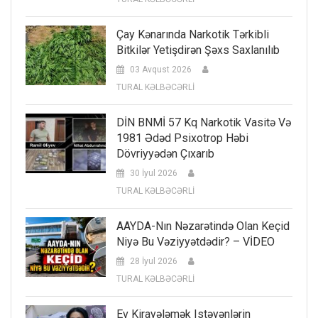
Çay Kənarında Narkotik Tərkibli
Bitkilər Yetişdirən Şəxs Saxlanılıb
03 Avqust 2026
TURAL KƏLBƏCƏRLİ
DİN BNMİ 57 Kq Narkotik Vasitə Və
1981 Ədəd Psixotrop Həbi
Dövriyyədən Çıxarıb
30 İyul 2026
TURAL KƏLBƏCƏRLİ
AAYDA-Nın Nəzarətində Olan Keçid
Niyə Bu Vəziyyətdədir? – VİDEO
28 İyul 2026
TURAL KƏLBƏCƏRLİ
Ev Kirayələmək Istəyənlərin