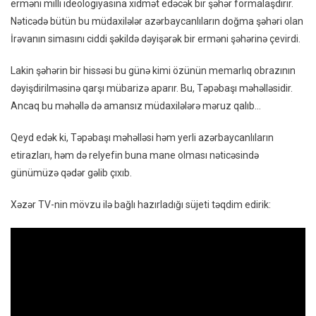
erməni milli ideologiyasına xidmət edəcək bir şəhər formalaşdırır.
Nəticədə bütün bu müdaxilələr azərbaycanlıların doğma şəhəri olan
İrəvanın simasını ciddi şəkildə dəyişərək bir erməni şəhərinə çevirdi.
Lakin şəhərin bir hissəsi bu günə kimi özünün memarlıq obrazının
dəyişdirilməsinə qarşı mübarizə aparır. Bu, Təpəbaşı məhəlləsidir.
Ancaq bu məhəllə də amansız müdaxilələrə məruz qalıb…
Qeyd edək ki, Təpəbaşı məhəlləsi həm yerli azərbaycanlıların
etirazları, həm də relyefin buna mane olması nəticəsində
günümüzə qədər gəlib çıxıb.
Xəzər TV-nin mövzu ilə bağlı hazırladığı süjeti təqdim edirik: