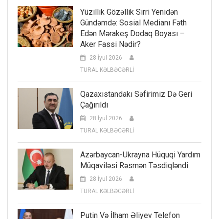
Yüzillik Gözəllik Sirri Yenidən
Gündəmdə: Sosial Medianı Fəth
Edən Mərakeş Dodaq Boyası –
Aker Fassi Nədir?
28 İyul 2026
TURAL KƏLBƏCƏRLİ
Qazaxıstandakı Səfirimiz Də Geri
Çağırıldı
28 İyul 2026
TURAL KƏLBƏCƏRLİ
Azərbaycan-Ukrayna Hüquqi Yardım
Müqaviləsi Rəsmən Təsdiqləndi
28 İyul 2026
TURAL KƏLBƏCƏRLİ
Putin Və İlham Əliyev Telefon