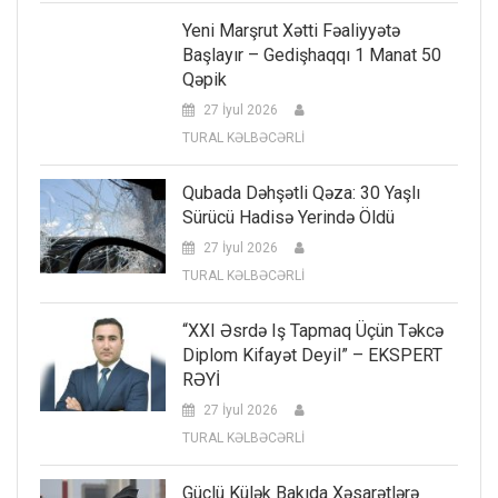
Yeni Marşrut Xətti Fəaliyyətə
Başlayır – Gedişhaqqı 1 Manat 50
Qəpik
27 İyul 2026
TURAL KƏLBƏCƏRLİ
Qubada Dəhşətli Qəza: 30 Yaşlı
Sürücü Hadisə Yerində Öldü
27 İyul 2026
TURAL KƏLBƏCƏRLİ
“XXI Əsrdə Iş Tapmaq Üçün Təkcə
Diplom Kifayət Deyil” – EKSPERT
RƏYİ
27 İyul 2026
TURAL KƏLBƏCƏRLİ
Güclü Külək Bakıda Xəsarətlərə