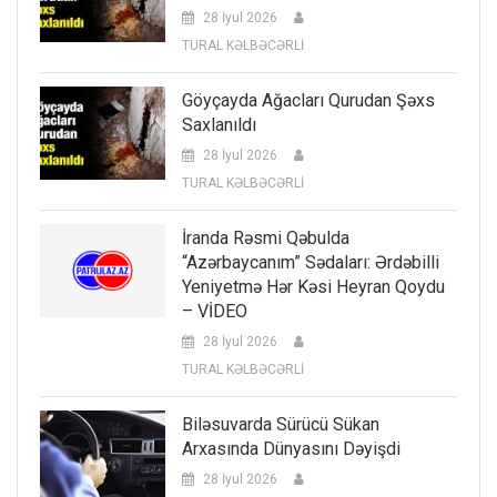
28 İyul 2026
TURAL KƏLBƏCƏRLİ
Göyçayda Ağacları Qurudan Şəxs
Saxlanıldı
28 İyul 2026
TURAL KƏLBƏCƏRLİ
İranda Rəsmi Qəbulda
“Azərbaycanım” Sədaları: Ərdəbilli
Yeniyetmə Hər Kəsi Heyran Qoydu
– VİDEO
28 İyul 2026
TURAL KƏLBƏCƏRLİ
Biləsuvarda Sürücü Sükan
Arxasında Dünyasını Dəyişdi
28 İyul 2026