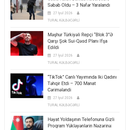
Səbəb Oldu – 3 Nəfər Yaralandı
27 İyul 2026
TURAL KƏLBƏCƏRLİ
Məşhur Türkiyəli Repçi “Blok 3″ə
Qarşı Şok Sui-Qəsd Planı Ifşa
Edildi
27 İyul 2026
TURAL KƏLBƏCƏRLİ
“TikTok” Canlı Yayımında Iki Qadını
Təhqir Etdi – 700 Manat
Cərimələndi
27 İyul 2026
TURAL KƏLBƏCƏRLİ
Həyat Yoldaşının Telefonuna Gizli
Proqram Yükləyənlərin Nəzərinə: