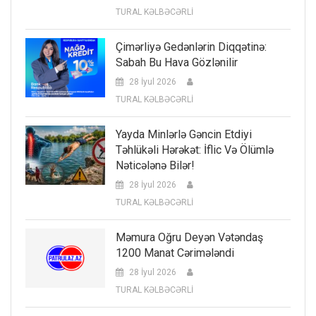
TURAL KƏLBƏCƏRLİ
Çimərliyə Gedənlərin Diqqətinə:
Sabah Bu Hava Gözlənilir
28 İyul 2026
TURAL KƏLBƏCƏRLİ
Yayda Minlərlə Gəncin Etdiyi
Təhlükəli Hərəkət: İflic Və Ölümlə
Nəticələnə Bilər!
28 İyul 2026
TURAL KƏLBƏCƏRLİ
Məmura Oğru Deyən Vətəndaş
1200 Manat Cərimələndi
28 İyul 2026
TURAL KƏLBƏCƏRLİ