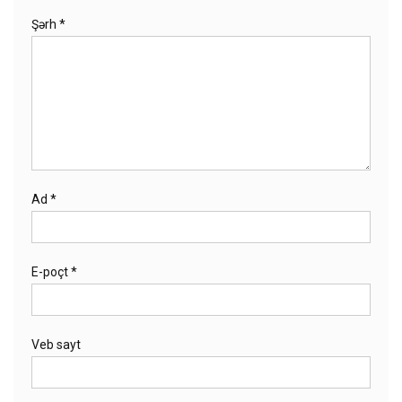
Şərh
*
Ad
*
E-poçt
*
Veb sayt