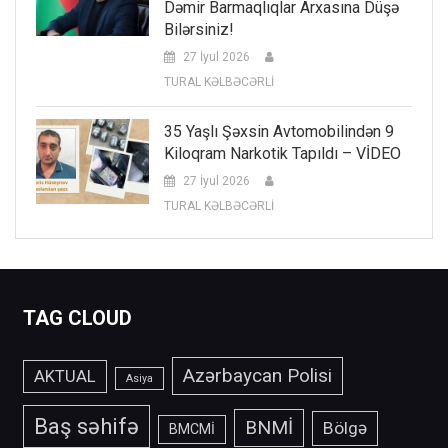
Dəmir Barmaqlıqlar Arxasına Düşə
Bilərsiniz!
27 İyul 2026
TURAL KƏLBƏCƏRLİ
35 Yaşlı Şəxsin Avtomobilindən 9
Kiloqram Narkotik Tapıldı – VİDEO
27 İyul 2026
TURAL KƏLBƏCƏRLİ
TAG CLOUD
Azərbaycan Polisi
AKTUAL
Asiya
Baş səhifə
BNMİ
Bölgə
BMCMİ