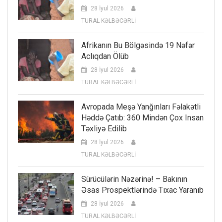
28 İyul 2026
TURAL KƏLBƏCƏRLİ
Afrikanın Bu Bölgəsində 19 Nəfər
Aclıqdan Ölüb
28 İyul 2026
TURAL KƏLBƏCƏRLİ
Avropada Meşə Yanğınları Fəlakətli
Həddə Çatıb: 360 Mindən Çox Insan
Təxliyə Edilib
28 İyul 2026
TURAL KƏLBƏCƏRLİ
Sürücülərin Nəzərinə! – Bakının
Əsas Prospektlərində Tıxac Yaranıb
28 İyul 2026
TURAL KƏLBƏCƏRLİ