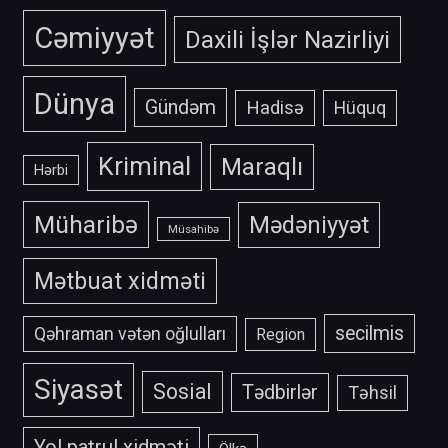
Cəmiyyət
Daxili İşlər Nazirliyi
Dünya
Gündəm
Hadisə
Hüquq
Kriminal
Maraqlı
Hərbi
Müharibə
Mədəniyyət
Müsahibə
Mətbuat xidməti
secilmis
Qəhraman vətən oğlulları
Region
Siyasət
Sosial
Tədbirlər
Təhsil
Yol patrul xidməti