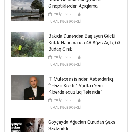
Sinoptiklərdən Açıqlama
28 İyul 2026
TURAL KƏLBƏCƏRLİ
Bakıda Dünəndən Başlayan Güclü
Külək Nəticəsində 48 Ağac Aşıb, 63
Budaq Sınıb
28 İyul 2026
TURAL KƏLBƏCƏRLİ
İT Mütəxəssisindən Xəbərdarlıq:
“”Hazır Kredit” Vədləri Yeni
Kiberdələduzluq Tələsidir”
28 İyul 2026
TURAL KƏLBƏCƏRLİ
Göyçayda Ağacları Qurudan Şəxs
Saxlanıldı