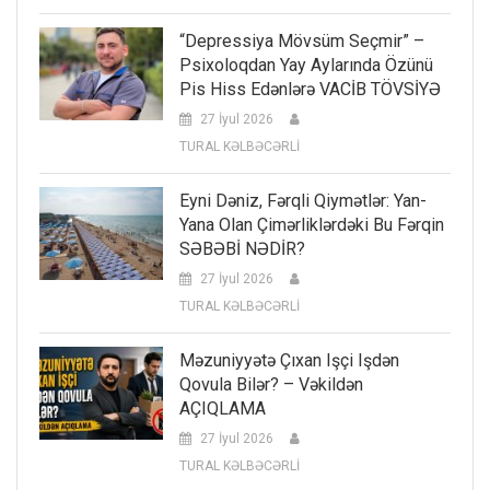
“Depressiya Mövsüm Seçmir” –
Psixoloqdan Yay Aylarında Özünü
Pis Hiss Edənlərə VACİB TÖVSİYƏ
27 İyul 2026
TURAL KƏLBƏCƏRLİ
Eyni Dəniz, Fərqli Qiymətlər: Yan-
Yana Olan Çimərliklərdəki Bu Fərqin
SƏBƏBİ NƏDİR?
27 İyul 2026
TURAL KƏLBƏCƏRLİ
Məzuniyyətə Çıxan Işçi Işdən
Qovula Bilər? – Vəkildən
AÇIQLAMA
27 İyul 2026
TURAL KƏLBƏCƏRLİ