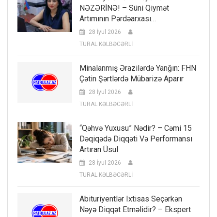
NƏZƏRİNƏ! – Süni Qiymət
Artımının Pərdəarxası…
28 İyul 2026
TURAL KƏLBƏCƏRLİ
Minalanmış Ərazilərdə Yanğın: FHN
Çətin Şərtlərdə Mübarizə Aparır
28 İyul 2026
TURAL KƏLBƏCƏRLİ
“Qəhvə Yuxusu” Nədir? – Cəmi 15
Dəqiqədə Diqqəti Və Performansı
Artıran Üsul
28 İyul 2026
TURAL KƏLBƏCƏRLİ
Abituriyentlər Ixtisas Seçərkən
Nəyə Diqqət Etməlidir? – Ekspert