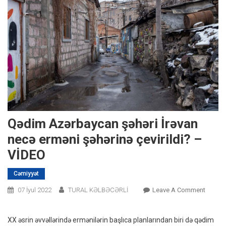
Qədim Azərbaycan şəhəri İrəvan
necə erməni şəhərinə çevirildi? –
VİDEO
Cəmiyyət
On
07 İyul 2022
TURAL KƏLBƏCƏRLİ
Leave A Comment
Qədim
Azərba
XX əsrin əvvəllərində ermənilərin başlıca planlarından biri də qədim
Şəhəri