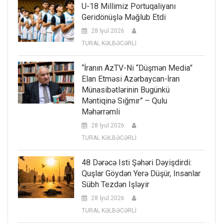
U-18 Millimiz Portuqaliyanı
Geridönüşlə Məğlub Etdi
28 İyul 2026
TURAL KƏLBƏCƏRLİ
“İranın AzTV-Ni “düşmən Media”
Elan Etməsi Azərbaycan-İran
Münasibətlərinin Bugünkü
Məntiqinə Sığmır” – Qulu
Məhərrəmli
28 İyul 2026
TURAL KƏLBƏCƏRLİ
48 Dərəcə Isti Şəhəri Dəyişdirdi:
Quşlar Göydən Yerə Düşür, Insanlar
Sübh Tezdən Işləyir
28 İyul 2026
TURAL KƏLBƏCƏRLİ