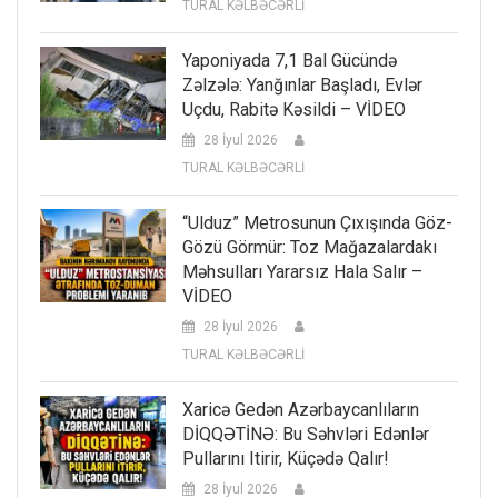
TURAL KƏLBƏCƏRLİ
Yaponiyada 7,1 Bal Gücündə
Zəlzələ: Yanğınlar Başladı, Evlər
Uçdu, Rabitə Kəsildi – VİDEO
28 İyul 2026
TURAL KƏLBƏCƏRLİ
“Ulduz” Metrosunun Çıxışında Göz-
Gözü Görmür: Toz Mağazalardakı
Məhsulları Yararsız Hala Salır –
VİDEO
28 İyul 2026
TURAL KƏLBƏCƏRLİ
Xaricə Gedən Azərbaycanlıların
DİQQƏTİNƏ: Bu Səhvləri Edənlər
Pullarını Itirir, Küçədə Qalır!
28 İyul 2026