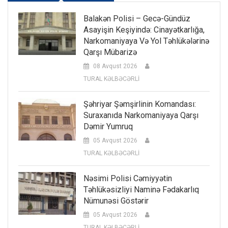
Balakən Polisi – Gecə-Gündüz
Asayişin Keşiyində: Cinayətkarlığa,
Narkomaniyaya Və Yol Təhlükələrinə
Qarşı Mübarizə
08 Avqust 2026
TURAL KƏLBƏCƏRLİ
Şəhriyar Şəmşirlinin Komandası:
Suraxanıda Narkomaniyaya Qarşı
Dəmir Yumruq
05 Avqust 2026
TURAL KƏLBƏCƏRLİ
Nəsimi Polisi Cəmiyyətin
Təhlükəsizliyi Naminə Fədakarlıq
Nümunəsi Göstərir
05 Avqust 2026
TURAL KƏLBƏCƏRLİ