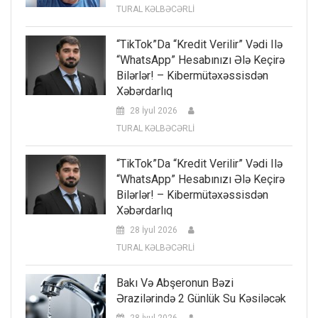
TURAL KƏLBƏCƏRLİ
“TikTok”da “kredit Verilir” Vədi Ilə
“WhatsApp” Hesabınızı Ələ Keçirə
Bilərlər! – Kibermütəxəssisdən
Xəbərdarlıq
28 İyul 2026
TURAL KƏLBƏCƏRLİ
“TikTok”da “kredit Verilir” Vədi Ilə
“WhatsApp” Hesabınızı Ələ Keçirə
Bilərlər! – Kibermütəxəssisdən
Xəbərdarlıq
28 İyul 2026
TURAL KƏLBƏCƏRLİ
Bakı Və Abşeronun Bəzi
Ərazilərində 2 Günlük Su Kəsiləcək
28 İyul 2026