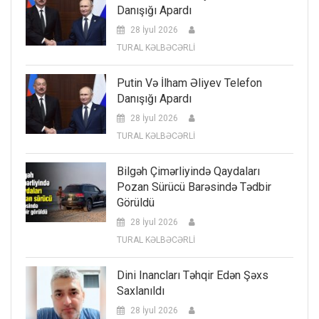
Danışığı Apardı
28 İyul 2026
TURAL KƏLBƏCƏRLİ
Putin Və İlham Əliyev Telefon
Danışığı Apardı
28 İyul 2026
TURAL KƏLBƏCƏRLİ
Bilgəh Çimərliyində Qaydaları
Pozan Sürücü Barəsində Tədbir
Görüldü
28 İyul 2026
TURAL KƏLBƏCƏRLİ
Dini Inancları Təhqir Edən Şəxs
Saxlanıldı
28 İyul 2026