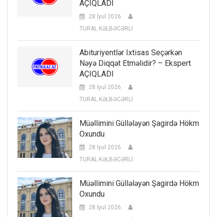
AÇIQLADI
28 İyul 2026
TURAL KƏLBƏCƏRLİ
Abituriyentlər Ixtisas Seçərkən
Nəyə Diqqət Etməlidir? – Ekspert
AÇIQLADI
28 İyul 2026
TURAL KƏLBƏCƏRLİ
Müəllimini Güllələyən Şagirdə Hökm
Oxundu
28 İyul 2026
TURAL KƏLBƏCƏRLİ
Müəllimini Güllələyən Şagirdə Hökm
Oxundu
28 İyul 2026