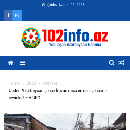
Skip
Şənbə, Avqust 08, 2026
to
content
Home
2023
Oktyabr
Qədim Azərbaycan şəhəri İrəvan necə erməni şəhərinə
çevirildi? – VİDEO