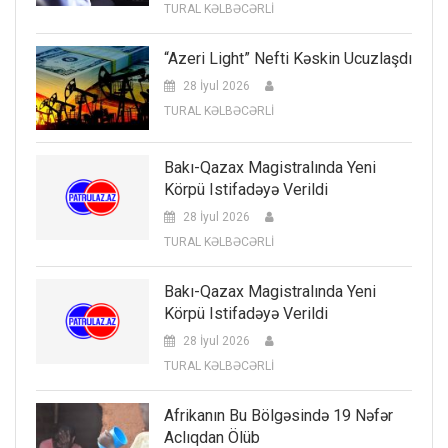
TURAL KƏLBƏCƏRLİ
“Azeri Light” Nefti Kəskin Ucuzlaşdı
28 İyul 2026
TURAL KƏLBƏCƏRLİ
Bakı-Qazax Magistralında Yeni
Körpü Istifadəyə Verildi
28 İyul 2026
TURAL KƏLBƏCƏRLİ
Bakı-Qazax Magistralında Yeni
Körpü Istifadəyə Verildi
28 İyul 2026
TURAL KƏLBƏCƏRLİ
Afrikanın Bu Bölgəsində 19 Nəfər
Aclıqdan Ölüb