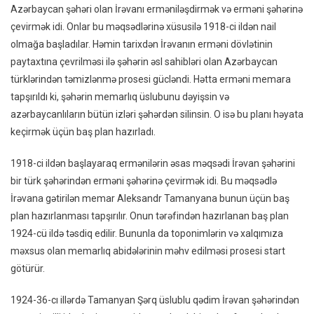
Azərbaycan şəhəri olan İrəvanı erməniləşdirmək və erməni şəhərinə
İrəvan
çevirmək idi. Onlar bu məqsədlərinə xüsusilə 1918-ci ildən nail
Necə
olmağa başladılar. Həmin tarixdən İrəvanın erməni dövlətinin
Erməni
paytaxtına çevrilməsi ilə şəhərin əsl sahibləri olan Azərbaycan
Şəhəri
Çeviril
türklərindən təmizlənmə prosesi gücləndi. Hətta erməni memara
–
tapşırıldı ki, şəhərin memarlıq üslubunu dəyişsin və
VİDEO
azərbaycanlıların bütün izləri şəhərdən silinsin. O isə bu planı həyata
keçirmək üçün baş plan hazırladı.
1918-ci ildən başlayaraq ermənilərin əsas məqsədi İrəvan şəhərini
bir türk şəhərindən erməni şəhərinə çevirmək idi. Bu məqsədlə
İrəvana gətirilən memar Aleksandr Tamanyana bunun üçün baş
plan hazırlanması tapşırılır. Onun tərəfindən hazırlanan baş plan
1924-cü ildə təsdiq edilir. Bununla da toponimlərin və xalqımıza
məxsus olan memarlıq abidələrinin məhv edilməsi prosesi start
götürür.
1924-36-cı illərdə Tamanyan Şərq üslublu qədim İrəvan şəhərindən