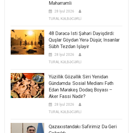
Məhərrəmli
28 İyul 2026
TURAL KƏLBƏCƏRLİ
48 Dərəcə Isti Şəhəri Dəyişdirdi:
Quşlar Göydən Yerə Düşür, Insanlar
Sübh Tezdən Işləyir
28 İyul 2026
TURAL KƏLBƏCƏRLİ
Yüzillik Gözəllik Sirri Yenidən
Gündəmdə: Sosial Medianı Fəth
Edən Mərakeş Dodaq Boyası –
Aker Fassi Nədir?
28 İyul 2026
TURAL KƏLBƏCƏRLİ
Qazaxıstandakı Səfirimiz Də Geri