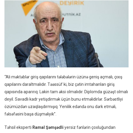
“Ali məktəblər giriş qapılarını tələbələrin üzünə geniş açmalı, çıxış
qapılarını daraltmalıdır. Təəssüf ki, biz çətin imtahanları giriş
qapısında aparırıq. Lakin tam əksi olmalıdır. Diplomda güzəşt olmalı
deyil. Savadlı kadr yetişdirmək üçün bunu etməlidirlər. Sərbəstliyi
özümüzdən uzaqlaşdırmışıq. Yenilik edəndə onu dərk etməli,
fəlsəfəsini başa düşməliyik”.
Təhsil eksperti
Ramal Şəmşədli
yersiz fənlərin çoxluğundan