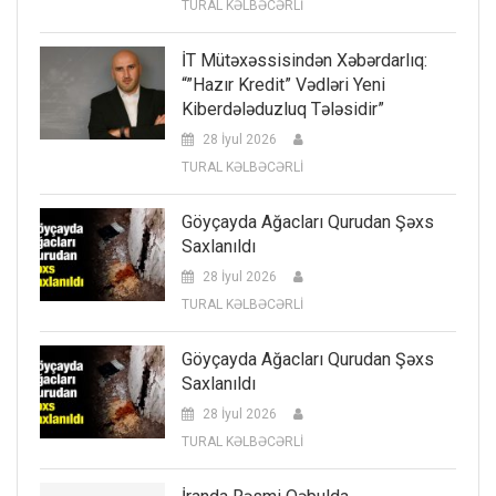
TURAL KƏLBƏCƏRLİ
İT Mütəxəssisindən Xəbərdarlıq:
“”Hazır Kredit” Vədləri Yeni
Kiberdələduzluq Tələsidir”
28 İyul 2026
TURAL KƏLBƏCƏRLİ
Göyçayda Ağacları Qurudan Şəxs
Saxlanıldı
28 İyul 2026
TURAL KƏLBƏCƏRLİ
Göyçayda Ağacları Qurudan Şəxs
Saxlanıldı
28 İyul 2026
TURAL KƏLBƏCƏRLİ