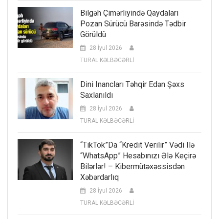
Bilgəh Çimərliyində Qaydaları
Pozan Sürücü Barəsində Tədbir
Görüldü
28 İyul 2026
TURAL KƏLBƏCƏRLİ
Dini Inancları Təhqir Edən Şəxs
Saxlanıldı
28 İyul 2026
TURAL KƏLBƏCƏRLİ
“TikTok”da “kredit Verilir” Vədi Ilə
“WhatsApp” Hesabınızı Ələ Keçirə
Bilərlər! – Kibermütəxəssisdən
Xəbərdarlıq
28 İyul 2026
TURAL KƏLBƏCƏRLİ