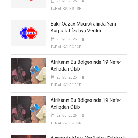
28 İyul 2026
TURAL KƏLBƏCƏRLİ
Bakı-Qazax Magistralında Yeni
Körpü Istifadəyə Verildi
28 İyul 2026
TURAL KƏLBƏCƏRLİ
Afrikanın Bu Bölgəsində 19 Nəfər
Aclıqdan Ölüb
28 İyul 2026
TURAL KƏLBƏCƏRLİ
Afrikanın Bu Bölgəsində 19 Nəfər
Aclıqdan Ölüb
28 İyul 2026
TURAL KƏLBƏCƏRLİ