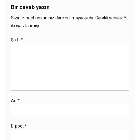
Bir cavab yazın
Sizin e-poçt ünvanınız dərc edilməyəcəkdir.
Gərəkli sahələr
*
ilə işarələnmişdir
Şərh
*
Ad
*
E-poçt
*