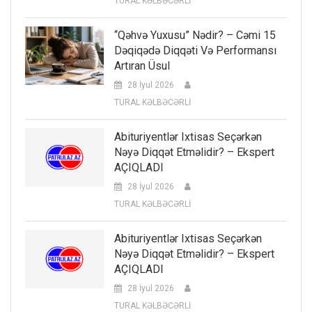
TURAL KƏLBƏCƏRLİ
“Qəhvə Yuxusu” Nədir? – Cəmi 15
Dəqiqədə Diqqəti Və Performansı
Artıran Üsul
28 İyul 2026
TURAL KƏLBƏCƏRLİ
Abituriyentlər Ixtisas Seçərkən
Nəyə Diqqət Etməlidir? – Ekspert
AÇIQLADI
28 İyul 2026
TURAL KƏLBƏCƏRLİ
Abituriyentlər Ixtisas Seçərkən
Nəyə Diqqət Etməlidir? – Ekspert
AÇIQLADI
28 İyul 2026
TURAL KƏLBƏCƏRLİ