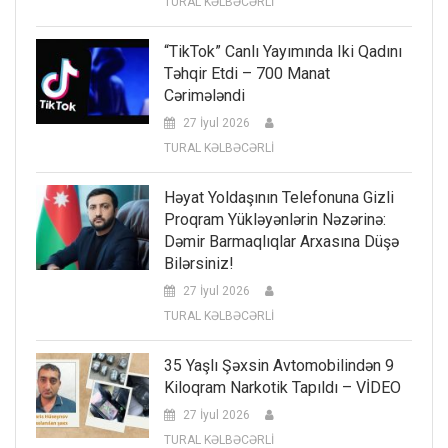
TURAL KƏLBƏCƏRLİ
“TikTok” Canlı Yayımında Iki Qadını
Təhqir Etdi – 700 Manat
Cərimələndi
27 İyul 2026
TURAL KƏLBƏCƏRLİ
Həyat Yoldaşının Telefonuna Gizli
Proqram Yükləyənlərin Nəzərinə:
Dəmir Barmaqlıqlar Arxasına Düşə
Bilərsiniz!
27 İyul 2026
TURAL KƏLBƏCƏRLİ
35 Yaşlı Şəxsin Avtomobilindən 9
Kiloqram Narkotik Tapıldı – VİDEO
27 İyul 2026
TURAL KƏLBƏCƏRLİ