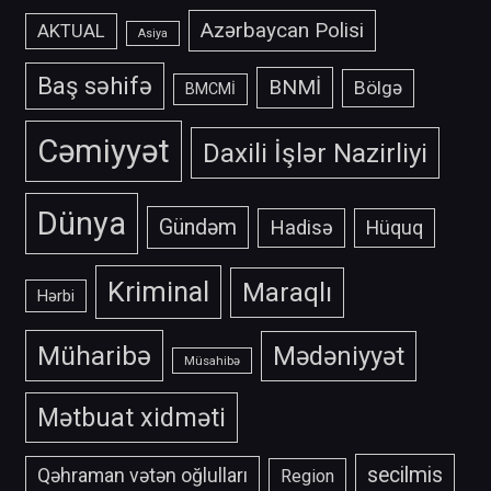
Azərbaycan Polisi
AKTUAL
Asiya
Baş səhifə
BNMİ
Bölgə
BMCMİ
Cəmiyyət
Daxili İşlər Nazirliyi
Dünya
Gündəm
Hadisə
Hüquq
Kriminal
Maraqlı
Hərbi
Müharibə
Mədəniyyət
Müsahibə
Mətbuat xidməti
secilmis
Qəhraman vətən oğlulları
Region