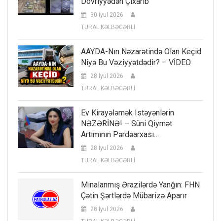
Dövriyyədən Çıxarıb
30 İyul 2026
TURAL KƏLBƏCƏRLİ
AAYDA-Nın Nəzarətində Olan Keçid
Niyə Bu Vəziyyətdədir? – VİDEO
28 İyul 2026
TURAL KƏLBƏCƏRLİ
Ev Kirayələmək Istəyənlərin
NƏZƏRİNƏ! – Süni Qiymət
Artımının Pərdəarxası…
28 İyul 2026
TURAL KƏLBƏCƏRLİ
Minalanmış Ərazilərdə Yanğın: FHN
Çətin Şərtlərdə Mübarizə Aparır
28 İyul 2026