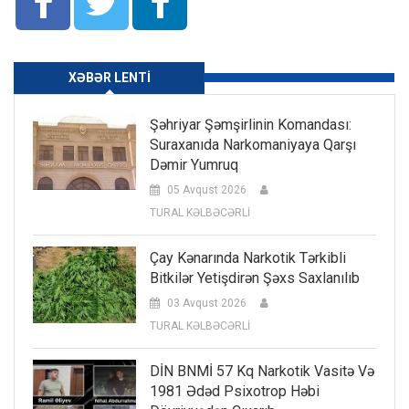
XƏBƏR LENTI
Şəhriyar Şəmşirlinin Komandası:
Suraxanıda Narkomaniyaya Qarşı
Dəmir Yumruq
05 Avqust 2026
TURAL KƏLBƏCƏRLİ
Çay Kənarında Narkotik Tərkibli
Bitkilər Yetişdirən Şəxs Saxlanılıb
03 Avqust 2026
TURAL KƏLBƏCƏRLİ
DİN BNMİ 57 Kq Narkotik Vasitə Və
1981 Ədəd Psixotrop Həbi