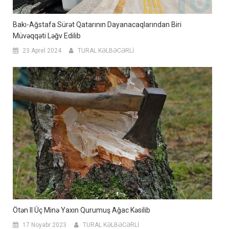
Bakı-Ağstafa Sürət Qatarının Dayanacaqlarından Biri
Müvəqqəti Ləğv Edilib
23 Aprel 2024
TURAL KƏLBƏCƏRLİ
Ötən Il Üç Minə Yaxın Qurumuş Ağac Kəsilib
17 Noyabr 2023
TURAL KƏLBƏCƏRLİ