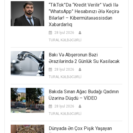
“TikTok”da “kredit Verilir” Vədi Ilə
“WhatsApp” Hesabınızı Ələ Keçirə
Bilərlər! – Kibermütəxəssisdən
Xəbərdarlıq
28 İyul 2026
TURAL KƏLBƏCƏRLİ
Bakı Və Abşeronun Bəzi
Ərazilərində 2 Günlük Su Kəsiləcək
28 İyul 2026
TURAL KƏLBƏCƏRLİ
Bakıda Sınan Ağac Budağı Qadının
Üzərinə Düşdü – VİDEO
28 İyul 2026
TURAL KƏLBƏCƏRLİ
Dünyada Ən Çox Pişik Yaşayan