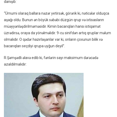
danışıb:
“Ümumi olaraq ballara nəzər yetirsək, görərik ki, nəticələr olduqca
aşağı oldu. Bunun ən böyük səbəbi düzgün qrup və ixtisasların
müəyyənləşdirilməməsidir. Kimin bacarıqları hansı istiqamət
üzrədirsə, oraya da yönəlməlidir. 9-cu sinifdən artıq qruplar məlum
olmalıdır. O qədər hazırlaşanlar var ki, onların çoxunun bilik və
bacarıqları seçdiyi qrupa uyğun deyil”.
R.Şəmşədli əlavə edib ki, fənlərin sayı maksimum dərəcədə
azaldılmalıdır: