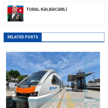
naviqasiyası
TURAL KƏLBƏCƏRLİ
RELATED POSTS