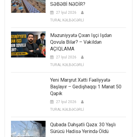
SƏBƏBİ NƏDİR?
27 İyul 2026
TURAL KƏLBƏCƏRLİ
Məzuniyyətə Çıxan Işçi Işdən
Qovula Bilər? – Vəkildən
AÇIQLAMA
27 İyul 2026
TURAL KƏLBƏCƏRLİ
Yeni Marşrut Xətti Fəaliyyətə
Başlayır – Gedişhaqqı 1 Manat 50
Qəpik
27 İyul 2026
TURAL KƏLBƏCƏRLİ
Qubada Dəhşətli Qəza: 30 Yaşlı
Sürücü Hadisə Yerində Öldü