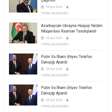
Çağırıldı
28 İyul 2026
TURAL KƏLBƏCƏRLİ
Azərbaycan-Ukrayna Hüquqi Yardım
Müqaviləsi Rəsmən Təsdiqləndi
28 İyul 2026
TURAL KƏLBƏCƏRLİ
Putin Və İlham Əliyev Telefon
Danışığı Apardı
28 İyul 2026
TURAL KƏLBƏCƏRLİ
Putin Və İlham Əliyev Telefon
Danışığı Apardı
28 İyul 2026
TURAL KƏLBƏCƏRLİ