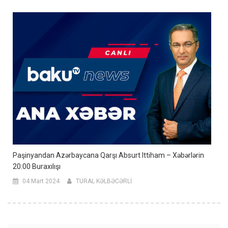
Paşinyandan Azərbaycana Qarşı Absurt Ittiham – Xəbərlərin
20:00 Buraxılışı
04 Mart 2024
TURAL KƏLBƏCƏRLİ