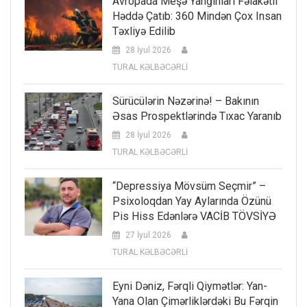
Avropada Meşə Yanğınları Fəlakətli
Həddə Çatıb: 360 Mindən Çox Insan
Təxliyə Edilib
28 İyul 2026
TURAL KƏLBƏCƏRLİ
Sürücülərin Nəzərinə! – Bakının
Əsas Prospektlərində Tıxac Yaranıb
28 İyul 2026
TURAL KƏLBƏCƏRLİ
“Depressiya Mövsüm Seçmir” –
Psixoloqdan Yay Aylarında Özünü
Pis Hiss Edənlərə VACİB TÖVSİYƏ
27 İyul 2026
TURAL KƏLBƏCƏRLİ
Eyni Dəniz, Fərqli Qiymətlər: Yan-
Yana Olan Çimərliklərdəki Bu Fərqin