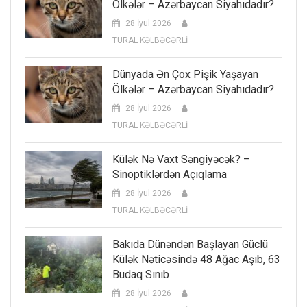
Ölkələr – Azərbaycan Siyahıdadır?
28 İyul 2026
TURAL KƏLBƏCƏRLİ
Dünyada Ən Çox Pişik Yaşayan
Ölkələr – Azərbaycan Siyahıdadır?
28 İyul 2026
TURAL KƏLBƏCƏRLİ
Külək Nə Vaxt Səngiyəcək? –
Sinoptiklərdən Açıqlama
28 İyul 2026
TURAL KƏLBƏCƏRLİ
Bakıda Dünəndən Başlayan Güclü
Külək Nəticəsində 48 Ağac Aşıb, 63
Budaq Sınıb
28 İyul 2026