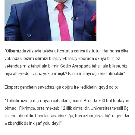
“Ölkəmizdə yüzlərlə tələbə attestatla xaricə üz tutur. Hər hansı ölkə
vətəndaşı bizim dilimizi bilməyə-bilməyə burada oxuya bilir, öz
vətəndaşımız təhsil ala bilmir. Gedib Avropada təhsil ala bilirsə, biz
niyə altı-yeddi fənnə yüklənmişik? Fənlərin sayı üçə endirilməlidir”.
Ekspert gənclərin savadsızlığa doğru irəlilədiklərini qeyd edib:
“Təhsilimizin çatışmayan cəhətləri çoxdur. Bu il də 700 bal toplayan
olmadı. Fikrimcə, orta məktəb 12 illik olmalıdır. Universitet təhsili üç
ilə endirilməlidir. Gənclər savadsızlığa, boş əzbərçiliyə doğru gedirlər.
Əzbərçilik də inkişaf yolu deyil”.