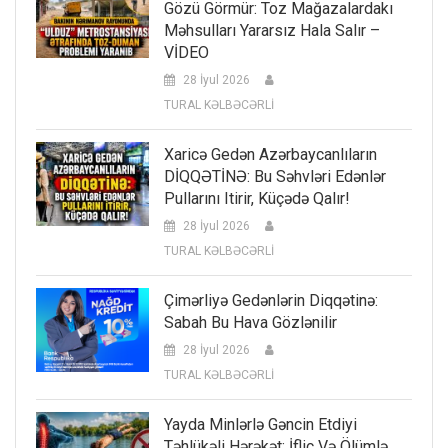
Gözü Görmür: Toz Mağazalardakı
Məhsulları Yararsız Hala Salır –
VİDEO
28 İyul 2026
TURAL KƏLBƏCƏRLİ
Xaricə Gedən Azərbaycanlıların
DİQQƏTİNƏ: Bu Səhvləri Edənlər
Pullarını Itirir, Küçədə Qalır!
28 İyul 2026
TURAL KƏLBƏCƏRLİ
Çimərliyə Gedənlərin Diqqətinə:
Sabah Bu Hava Gözlənilir
28 İyul 2026
TURAL KƏLBƏCƏRLİ
Yayda Minlərlə Gəncin Etdiyi
Təhlükəli Hərəkət: İflic Və Ölümlə