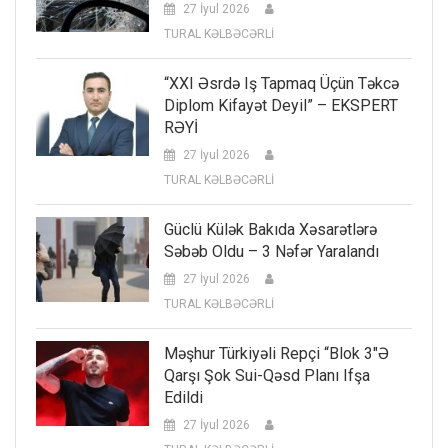
27 İyul 2026
TURAL KƏLBƏCƏRLİ
“XXI Əsrdə Iş Tapmaq Üçün Təkcə
Diplom Kifayət Deyil” – EKSPERT
RƏYİ
27 İyul 2026
TURAL KƏLBƏCƏRLİ
Güclü Külək Bakıda Xəsarətlərə
Səbəb Oldu – 3 Nəfər Yaralandı
27 İyul 2026
TURAL KƏLBƏCƏRLİ
Məşhur Türkiyəli Repçi “Blok 3″ə
Qarşı Şok Sui-Qəsd Planı Ifşa
Edildi
27 İyul 2026