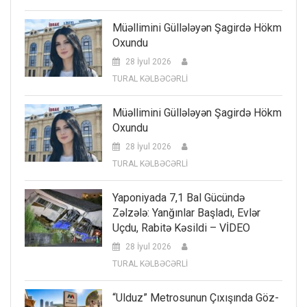
Müəllimini Güllələyən Şagirdə Hökm
Oxundu
28 İyul 2026
TURAL KƏLBƏCƏRLİ
Müəllimini Güllələyən Şagirdə Hökm
Oxundu
28 İyul 2026
TURAL KƏLBƏCƏRLİ
Yaponiyada 7,1 Bal Gücündə
Zəlzələ: Yanğınlar Başladı, Evlər
Uçdu, Rabitə Kəsildi – VİDEO
28 İyul 2026
TURAL KƏLBƏCƏRLİ
“Ulduz” Metrosunun Çıxışında Göz-