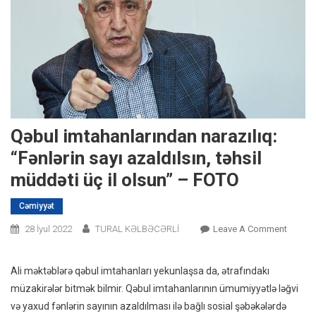
Qəbul imtahanlarından narazılıq:
“Fənlərin sayı azaldılsın, təhsil
müddəti üç il olsun” – FOTO
Cəmiyyət
On
28 İyul 2022
TURAL KƏLBƏCƏRLİ
Leave A Comment
Qəbul
Imtaha
Ali məktəblərə qəbul imtahanları yekunlaşsa da, ətrafındakı
Narazıl
müzakirələr bitmək bilmir. Qəbul imtahanlarının ümumiyyətlə ləğvi
“Fənlər
və yaxud fənlərin sayının azaldılması ilə bağlı sosial şəbəkələrdə
Sayı