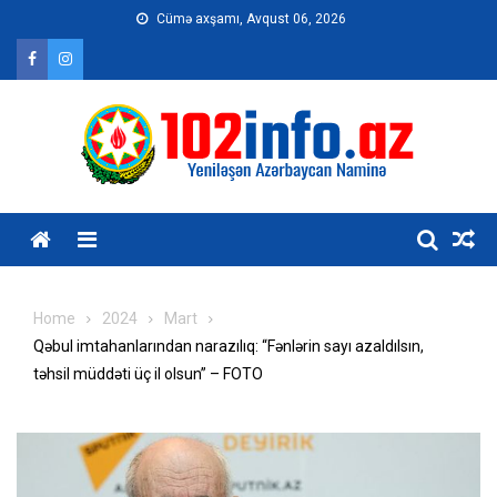
Skip
Cümə axşamı, Avqust 06, 2026
to
content
Home
2024
Mart
Qəbul imtahanlarından narazılıq: “Fənlərin sayı azaldılsın,
təhsil müddəti üç il olsun” – FOTO