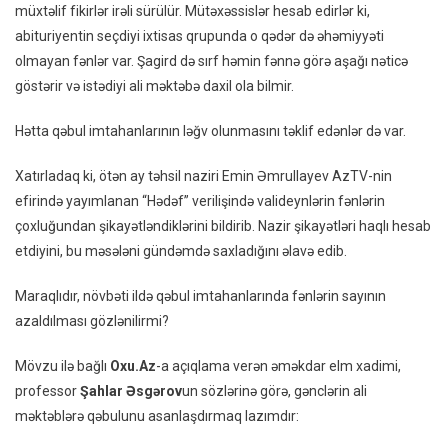
müxtəlif fikirlər irəli sürülür. Mütəxəssislər hesab edirlər ki,
Azaldıl
abituriyentin seçdiyi ixtisas qrupunda o qədər də əhəmiyyəti
Təhsil
Müddət
olmayan fənlər var. Şagird də sırf həmin fənnə görə aşağı nəticə
Üç
göstərir və istədiyi ali məktəbə daxil ola bilmir.
Il
Olsun”
Hətta qəbul imtahanlarının ləğv olunmasını təklif edənlər də var.
–
FOTO
Xatırladaq ki, ötən ay təhsil naziri Emin Əmrullayev AzTV-nin
efirində yayımlanan “Hədəf” verilişində valideynlərin fənlərin
çoxluğundan şikayətləndiklərini bildirib. Nazir şikayətləri haqlı hesab
etdiyini, bu məsələni gündəmdə saxladığını əlavə edib.
Maraqlıdır, növbəti ildə qəbul imtahanlarında fənlərin sayının
azaldılması gözlənilirmi?
Mövzu ilə bağlı
Oxu.Az
-a açıqlama verən əməkdar elm xadimi,
professor
Şahlar Əsgərov
un sözlərinə görə, gənclərin ali
məktəblərə qəbulunu asanlaşdırmaq lazımdır: