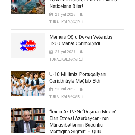
Nəticələnə Bilər!
28 İyul 2026
TURAL KƏLBƏCƏRLİ
Məmura Oğru Deyən Vətəndaş
1200 Manat Cərimələndi
28 İyul 2026
TURAL KƏLBƏCƏRLİ
U-18 Millimiz Portuqaliyanı
Geridönüşlə Məğlub Etdi
28 İyul 2026
TURAL KƏLBƏCƏRLİ
“İranın AzTV-Ni “düşmən Media”
Elan Etməsi Azərbaycan-İran
Münasibətlərinin Bugünkü
Məntiqinə Sığmır” – Qulu