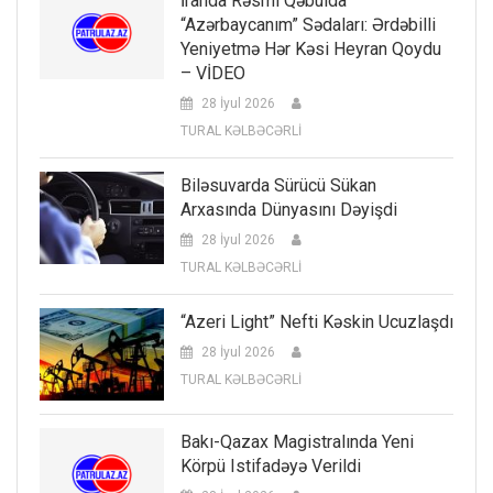
İranda Rəsmi Qəbulda
“Azərbaycanım” Sədaları: Ərdəbilli
Yeniyetmə Hər Kəsi Heyran Qoydu
– VİDEO
28 İyul 2026
TURAL KƏLBƏCƏRLİ
Biləsuvarda Sürücü Sükan
Arxasında Dünyasını Dəyişdi
28 İyul 2026
TURAL KƏLBƏCƏRLİ
“Azeri Light” Nefti Kəskin Ucuzlaşdı
28 İyul 2026
TURAL KƏLBƏCƏRLİ
Bakı-Qazax Magistralında Yeni
Körpü Istifadəyə Verildi