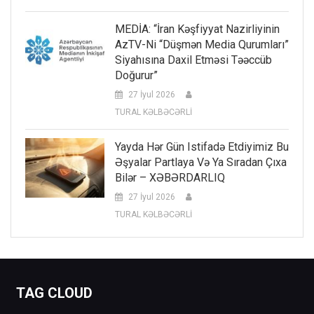
MEDİA: “İran Kəşfiyyat Nazirliyinin
AzTV-Ni “düşmən Media Qurumları”
Siyahısına Daxil Etməsi Təəccüb
Doğurur”
27 İyul 2026
TURAL KƏLBƏCƏRLİ
Yayda Hər Gün Istifadə Etdiyimiz Bu
Əşyalar Partlaya Və Ya Sıradan Çıxa
Bilər – XƏBƏRDARLIQ
27 İyul 2026
TURAL KƏLBƏCƏRLİ
TAG CLOUD