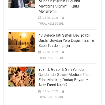
Münasibətlərinin Bugünkü
Məntiqinə Sığmır” – Qulu
Məhərrəmli
28 İyul 2026
TURAL KƏLBƏCƏRLİ
48 Dərəcə Isti Şəhəri Dəyişdirdi:
Quşlar Göydən Yerə Düşür, Insanlar
Sübh Tezdən Işləyir
28 İyul 2026
TURAL KƏLBƏCƏRLİ
Yüzillik Gözəllik Sirri Yenidən
Gündəmdə: Sosial Medianı Fəth
Edən Mərakeş Dodaq Boyası –
Aker Fassi Nədir?
28 İyul 2026
TURAL KƏLBƏCƏRLİ