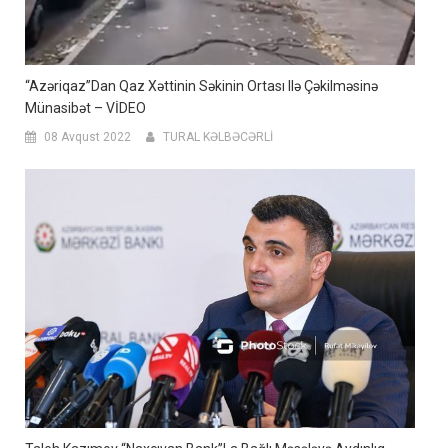
“Azəriqaz”dan Qaz Xəttinin Səkinin Ortası Ilə Çəkilməsinə
Münasibət – VİDEO
08 Avqust 2022
TURAL KƏLBƏCƏRLİ