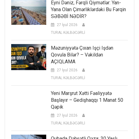
Eyni Dəniz, Fərqli Qiymətlər: Yan-
Yana Olan Çimərliklərdəki Bu Fərqin
SƏBƏBİ NƏDİR?
27 İyul 2026
TURAL KƏLBƏCƏRLİ
Məzuniyyətə Çıxan Işçi Işdən
Qovula Bilər? – Vəkildən
AÇIQLAMA
27 İyul 2026
TURAL KƏLBƏCƏRLİ
Yeni Marşrut Xətti Fəaliyyətə
Başlayır – Gedişhaqqı 1 Manat 50
Qəpik
27 İyul 2026
TURAL KƏLBƏCƏRLİ
Qubada Dəhşətli Qəza: 30 Yaşlı