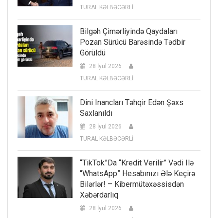
TURAL KƏLBƏCƏRLİ
Bilgəh Çimərliyində Qaydaları
Pozan Sürücü Barəsində Tədbir
Görüldü
28 İyul 2026
TURAL KƏLBƏCƏRLİ
Dini Inancları Təhqir Edən Şəxs
Saxlanıldı
28 İyul 2026
TURAL KƏLBƏCƏRLİ
“TikTok”da “kredit Verilir” Vədi Ilə
“WhatsApp” Hesabınızı Ələ Keçirə
Bilərlər! – Kibermütəxəssisdən
Xəbərdarlıq
28 İyul 2026