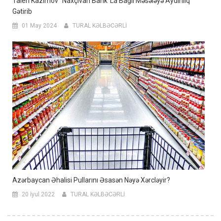
Taleh Kazımov “Naxçıvan Bank”la Bağlı Məsələyə Aydınlıq
Gətirib
01 May 2024
TURAL KƏLBƏCƏRLİ
Azərbaycan Əhalisi Pullarını Əsasən Nəyə Xərcləyir?
20 İyul 2022
TURAL KƏLBƏCƏRLİ