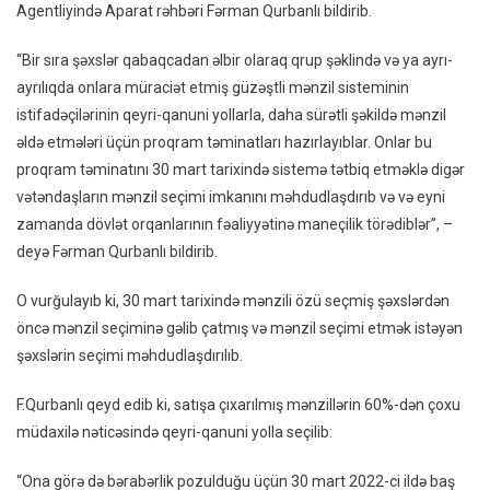
Agentliyində Aparat rəhbəri Fərman Qurbanlı bildirib.
MİDA-
Dan
“Bir sıra şəxslər qabaqcadan əlbir olaraq qrup şəklində və ya ayrı-
Açıqla
ayrılıqda onlara müraciət etmiş güzəştli mənzil sisteminin
istifadəçilərinin qeyri-qanuni yollarla, daha sürətli şəkildə mənzil
əldə etmələri üçün proqram təminatları hazırlayıblar. Onlar bu
proqram təminatını 30 mart tarixində sistemə tətbiq etməklə digər
vətəndaşların mənzil seçimi imkanını məhdudlaşdırıb və və eyni
zamanda dövlət orqanlarının fəaliyyətinə maneçilik törədiblər”, –
deyə Fərman Qurbanlı bildirib.
O vurğulayıb ki, 30 mart tarixində mənzili özü seçmiş şəxslərdən
öncə mənzil seçiminə gəlib çatmış və mənzil seçimi etmək istəyən
şəxslərin seçimi məhdudlaşdırılıb.
F.Qurbanlı qeyd edib ki, satışa çıxarılmış mənzillərin 60%-dən çoxu
müdaxilə nəticəsində qeyri-qanuni yolla seçilib:
“Ona görə də bərabərlik pozulduğu üçün 30 mart 2022-ci ildə baş