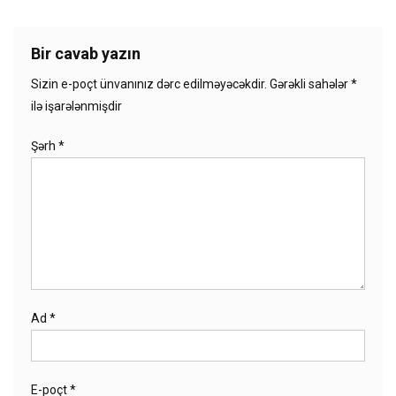
Bir cavab yazın
Sizin e-poçt ünvanınız dərc edilməyəcəkdir.
Gərəkli sahələr
*
ilə işarələnmişdir
Şərh
*
Ad
*
E-poçt
*