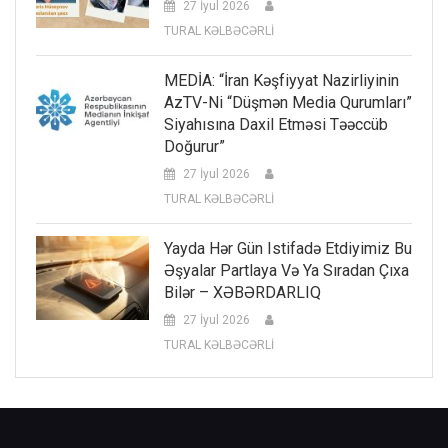
27 İyul 2026
TURAL KƏLBƏCƏRLİ
MEDİA: “İran Kəşfiyyat Nazirliyinin
AzTV-Ni “düşmən Media Qurumları”
Siyahısına Daxil Etməsi Təəccüb
Doğurur”
27 İyul 2026
TURAL KƏLBƏCƏRLİ
Yayda Hər Gün Istifadə Etdiyimiz Bu
Əşyalar Partlaya Və Ya Sıradan Çıxa
Bilər – XƏBƏRDARLIQ
27 İyul 2026
TURAL KƏLBƏCƏRLİ