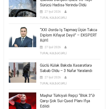
Sürücü Hadisə Yerində Öldü
27 İyul 2026
TURAL KƏLBƏCƏRLİ
“XXI Əsrdə Iş Tapmaq Üçün Təkcə
Diplom Kifayət Deyil” – EKSPERT
RƏYİ
27 İyul 2026
TURAL KƏLBƏCƏRLİ
Güclü Külək Bakıda Xəsarətlərə
Səbəb Oldu – 3 Nəfər Yaralandı
27 İyul 2026
TURAL KƏLBƏCƏRLİ
Məşhur Türkiyəli Repçi “Blok 3″ə
Qarşı Şok Sui-Qəsd Planı Ifşa
Edildi