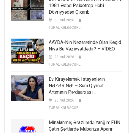
1981 Ədəd Psixotrop Həbi
Dövriyyədən Çıxarıb
30 İyul 2026
TURAL KƏLBƏCƏRLİ
AAYDA-Nın Nəzarətində Olan Keçid
Niyə Bu Vəziyyətdədir? – VİDEO
28 İyul 2026
TURAL KƏLBƏCƏRLİ
Ev Kirayələmək Istəyənlərin
NƏZƏRİNƏ! – Süni Qiymət
Artımının Pərdəarxası…
28 İyul 2026
TURAL KƏLBƏCƏRLİ
Minalanmış Ərazilərdə Yanğın: FHN
Çətin Şərtlərdə Mübarizə Aparır