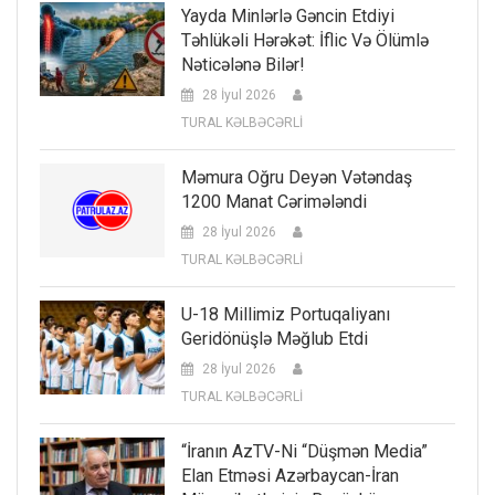
Yayda Minlərlə Gəncin Etdiyi
Təhlükəli Hərəkət: İflic Və Ölümlə
Nəticələnə Bilər!
28 İyul 2026
TURAL KƏLBƏCƏRLİ
Məmura Oğru Deyən Vətəndaş
1200 Manat Cərimələndi
28 İyul 2026
TURAL KƏLBƏCƏRLİ
U-18 Millimiz Portuqaliyanı
Geridönüşlə Məğlub Etdi
28 İyul 2026
TURAL KƏLBƏCƏRLİ
“İranın AzTV-Ni “düşmən Media”
Elan Etməsi Azərbaycan-İran