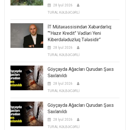
28 İyul 2026
TURAL KƏLBƏCƏRLİ
İT Mütəxəssisindən Xəbərdarlıq:
“”Hazır Kredit” Vədləri Yeni
Kiberdələduzluq Tələsidir”
28 İyul 2026
TURAL KƏLBƏCƏRLİ
Göyçayda Ağacları Qurudan Şəxs
Saxlanıldı
28 İyul 2026
TURAL KƏLBƏCƏRLİ
Göyçayda Ağacları Qurudan Şəxs
Saxlanıldı
28 İyul 2026
TURAL KƏLBƏCƏRLİ