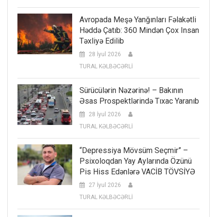
Avropada Meşə Yanğınları Fəlakətli
Həddə Çatıb: 360 Mindən Çox Insan
Təxliyə Edilib
28 İyul 2026
TURAL KƏLBƏCƏRLİ
Sürücülərin Nəzərinə! – Bakının
Əsas Prospektlərində Tıxac Yaranıb
28 İyul 2026
TURAL KƏLBƏCƏRLİ
“Depressiya Mövsüm Seçmir” –
Psixoloqdan Yay Aylarında Özünü
Pis Hiss Edənlərə VACİB TÖVSİYƏ
27 İyul 2026
TURAL KƏLBƏCƏRLİ