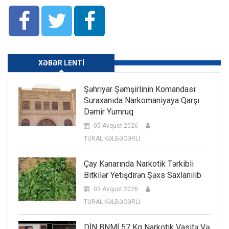
XƏBƏR LENTI
Şəhriyar Şəmşirlinin Komandası:
Suraxanıda Narkomaniyaya Qarşı
Dəmir Yumruq
05 Avqust 2026
TURAL KƏLBƏCƏRLİ
Çay Kənarında Narkotik Tərkibli
Bitkilər Yetişdirən Şəxs Saxlanılıb
03 Avqust 2026
TURAL KƏLBƏCƏRLİ
DİN BNMİ 57 Kq Narkotik Vasitə Və