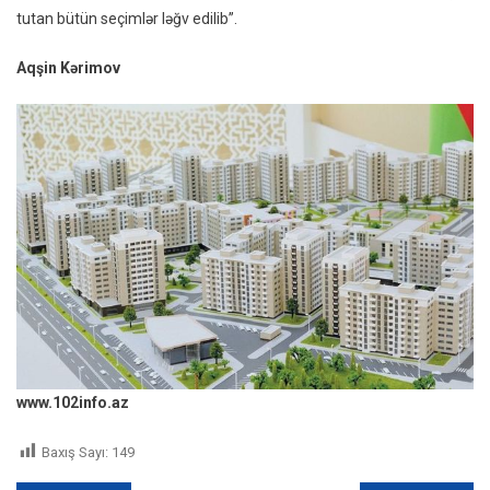
tutan bütün seçimlər ləğv edilib”.
Aqşin Kərimov
www.102info.az
Baxış Sayı:
149