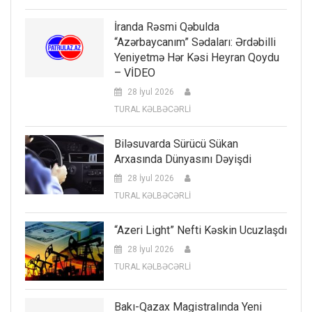
İranda Rəsmi Qəbulda
“Azərbaycanım” Sədaları: Ərdəbilli
Yeniyetmə Hər Kəsi Heyran Qoydu
– VİDEO
28 İyul 2026
TURAL KƏLBƏCƏRLİ
Biləsuvarda Sürücü Sükan
Arxasında Dünyasını Dəyişdi
28 İyul 2026
TURAL KƏLBƏCƏRLİ
“Azeri Light” Nefti Kəskin Ucuzlaşdı
28 İyul 2026
TURAL KƏLBƏCƏRLİ
Bakı-Qazax Magistralında Yeni