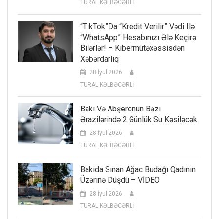
TURAL KƏLBƏCƏRLİ
“TikTok”da “kredit Verilir” Vədi Ilə
“WhatsApp” Hesabınızı Ələ Keçirə
Bilərlər! – Kibermütəxəssisdən
Xəbərdarlıq
28 İyul 2026
TURAL KƏLBƏCƏRLİ
Bakı Və Abşeronun Bəzi
Ərazilərində 2 Günlük Su Kəsiləcək
28 İyul 2026
TURAL KƏLBƏCƏRLİ
Bakıda Sınan Ağac Budağı Qadının
Üzərinə Düşdü – VİDEO
28 İyul 2026
TURAL KƏLBƏCƏRLİ