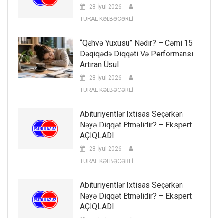
28 İyul 2026
TURAL KƏLBƏCƏRLİ
“Qəhvə Yuxusu” Nədir? – Cəmi 15
Dəqiqədə Diqqəti Və Performansı
Artıran Üsul
28 İyul 2026
TURAL KƏLBƏCƏRLİ
Abituriyentlər Ixtisas Seçərkən
Nəyə Diqqət Etməlidir? – Ekspert
AÇIQLADI
28 İyul 2026
TURAL KƏLBƏCƏRLİ
Abituriyentlər Ixtisas Seçərkən
Nəyə Diqqət Etməlidir? – Ekspert
AÇIQLADI