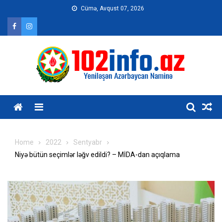
Skip
Cümə, Avqust 07, 2026
to
content
Home
2022
Sentyabr
Niyə bütün seçimlər ləğv edildi? – MİDA-dan açıqlama