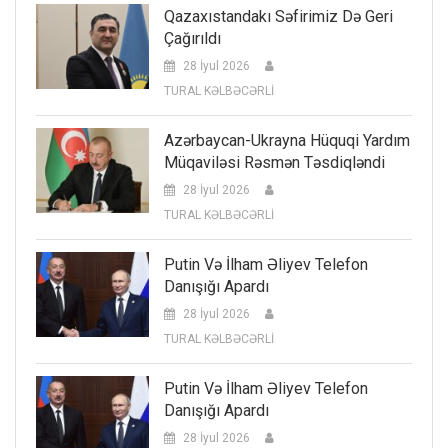
Qazaxıstandakı Səfirimiz Də Geri
Çağırıldı
28 İyul 2026
TURAL KƏLBƏCƏRLİ
Azərbaycan-Ukrayna Hüquqi Yardım
Müqaviləsi Rəsmən Təsdiqləndi
28 İyul 2026
TURAL KƏLBƏCƏRLİ
Putin Və İlham Əliyev Telefon
Danışığı Apardı
28 İyul 2026
TURAL KƏLBƏCƏRLİ
Putin Və İlham Əliyev Telefon
Danışığı Apardı
28 İyul 2026