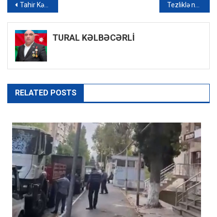
Yazı
Tahir Kərimli hakimlər barədə: “Qərarla qərardadı ayırd edə bilmirlər” – Xəbərlərin 17:00 buraxılışı
Tezliklə növbəti güzəştli mənzillər satışa çıxarılacaq – AÇIQLAMA
naviqasiyası
TURAL KƏLBƏCƏRLİ
RELATED POSTS