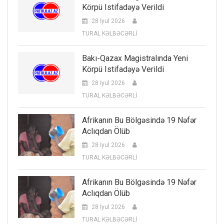
Körpü Istifadəyə Verildi
28 İyul 2026
TURAL KƏLBƏCƏRLİ
Bakı-Qazax Magistralında Yeni
Körpü Istifadəyə Verildi
28 İyul 2026
TURAL KƏLBƏCƏRLİ
Afrikanın Bu Bölgəsində 19 Nəfər
Aclıqdan Ölüb
28 İyul 2026
TURAL KƏLBƏCƏRLİ
Afrikanın Bu Bölgəsində 19 Nəfər
Aclıqdan Ölüb
28 İyul 2026
TURAL KƏLBƏCƏRLİ