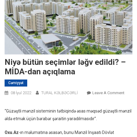
Niyə bütün seçimlər ləğv edildi? –
MİDA-dan açıqlama
Cəmiyyət
On
08 İyul 2022
TURAL KƏLBƏCƏRLİ
Leave A Comment
Niyə
Bütün
“Güzəştli mənzil sisteminin tətbiqində əsas məqsəd güzəştli mənzil
Seçiml
əldə etmək üçün bərabər şəraitin yaradılmasıdır”.
Ləğv
Edildi?
Oxu.Az
-ın məlumatına əsasən, bunu Mənzil İnşaatı Dövlət
–