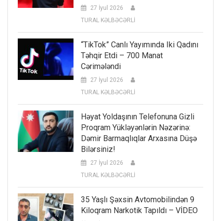
27 İyul 2026
TURAL KƏLBƏCƏRLİ
“TikTok” Canlı Yayımında Iki Qadını
Təhqir Etdi – 700 Manat
Cərimələndi
27 İyul 2026
TURAL KƏLBƏCƏRLİ
Həyat Yoldaşının Telefonuna Gizli
Proqram Yükləyənlərin Nəzərinə:
Dəmir Barmaqlıqlar Arxasına Düşə
Bilərsiniz!
27 İyul 2026
TURAL KƏLBƏCƏRLİ
35 Yaşlı Şəxsin Avtomobilindən 9
Kiloqram Narkotik Tapıldı – VİDEO