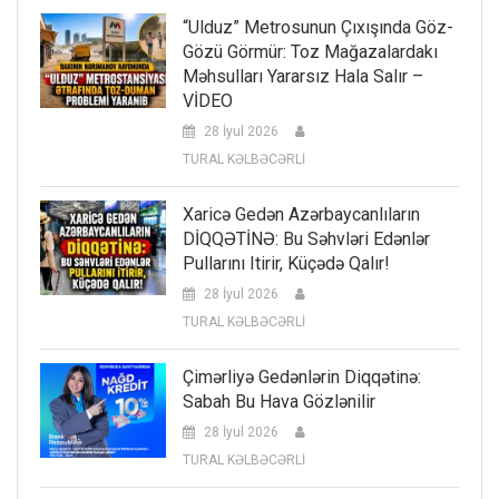
“Ulduz” Metrosunun Çıxışında Göz-
Gözü Görmür: Toz Mağazalardakı
Məhsulları Yararsız Hala Salır –
VİDEO
28 İyul 2026
TURAL KƏLBƏCƏRLİ
Xaricə Gedən Azərbaycanlıların
DİQQƏTİNƏ: Bu Səhvləri Edənlər
Pullarını Itirir, Küçədə Qalır!
28 İyul 2026
TURAL KƏLBƏCƏRLİ
Çimərliyə Gedənlərin Diqqətinə:
Sabah Bu Hava Gözlənilir
28 İyul 2026
TURAL KƏLBƏCƏRLİ