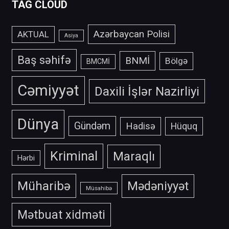
TAG CLOUD
Azərbaycan Polisi
AKTUAL
Asiya
Baş səhifə
BNMİ
Bölgə
BMCMİ
Cəmiyyət
Daxili İşlər Nazirliyi
Dünya
Gündəm
Hadisə
Hüquq
Kriminal
Maraqlı
Hərbi
Müharibə
Mədəniyyət
Müsahibə
Mətbuat xidməti