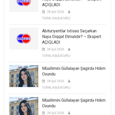
AÇIQLADI
28 İyul 2026
TURAL KƏLBƏCƏRLİ
Abituriyentlər Ixtisas Seçərkən
Nəyə Diqqət Etməlidir? – Ekspert
AÇIQLADI
28 İyul 2026
TURAL KƏLBƏCƏRLİ
Müəllimini Güllələyən Şagirdə Hökm
Oxundu
28 İyul 2026
TURAL KƏLBƏCƏRLİ
Müəllimini Güllələyən Şagirdə Hökm
Oxundu
28 İyul 2026