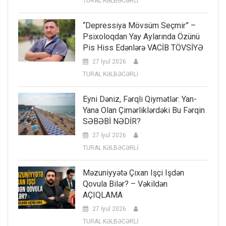
TURAL KƏLBƏCƏRLİ
“Depressiya Mövsüm Seçmir” –
Psixoloqdan Yay Aylarında Özünü
Pis Hiss Edənlərə VACİB TÖVSİYƏ
27 İyul 2026
TURAL KƏLBƏCƏRLİ
Eyni Dəniz, Fərqli Qiymətlər: Yan-
Yana Olan Çimərliklərdəki Bu Fərqin
SƏBƏBİ NƏDİR?
27 İyul 2026
TURAL KƏLBƏCƏRLİ
Məzuniyyətə Çıxan Işçi Işdən
Qovula Bilər? – Vəkildən
AÇIQLAMA
27 İyul 2026
TURAL KƏLBƏCƏRLİ