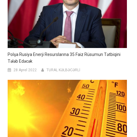
Polşa Rusiya Enerji Resurslarına 35 Faiz Rüsumun Tətbiqini
Tələb Edəcək
28 Aprel 2022
TURAL KƏLBƏCƏRLİ