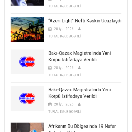
TURAL KƏLBƏCƏRLİ
“Azeri Light” Nefti Kəskin Ucuzlaşdı
28 İyul 2026
TURAL KƏLBƏCƏRLİ
Bakı-Qazax Magistralında Yeni
Körpü Istifadəyə Verildi
28 İyul 2026
TURAL KƏLBƏCƏRLİ
Bakı-Qazax Magistralında Yeni
Körpü Istifadəyə Verildi
28 İyul 2026
TURAL KƏLBƏCƏRLİ
Afrikanın Bu Bölgəsində 19 Nəfər