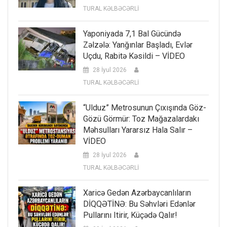
TURAL KƏLBƏCƏRLİ
Yaponiyada 7,1 Bal Gücündə
Zəlzələ: Yanğınlar Başladı, Evlər
Uçdu, Rabitə Kəsildi – VİDEO
28 İyul 2026
TURAL KƏLBƏCƏRLİ
“Ulduz” Metrosunun Çıxışında Göz-
Gözü Görmür: Toz Mağazalardakı
Məhsulları Yararsız Hala Salır –
VİDEO
28 İyul 2026
TURAL KƏLBƏCƏRLİ
Xaricə Gedən Azərbaycanlıların
DİQQƏTİNƏ: Bu Səhvləri Edənlər
Pullarını Itirir, Küçədə Qalır!