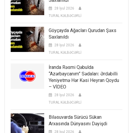
Saxlanıldı
28 İyul 2026
TURAL KƏLBƏCƏRLİ
Göyçayda Ağacları Qurudan Şəxs
Saxlanıldı
28 İyul 2026
TURAL KƏLBƏCƏRLİ
İranda Rəsmi Qəbulda
“Azərbaycanım” Sədaları: Ərdəbilli
Yeniyetmə Hər Kəsi Heyran Qoydu
– VİDEO
28 İyul 2026
TURAL KƏLBƏCƏRLİ
Biləsuvarda Sürücü Sükan
Arxasında Dünyasını Dəyişdi
28 İyul 2026