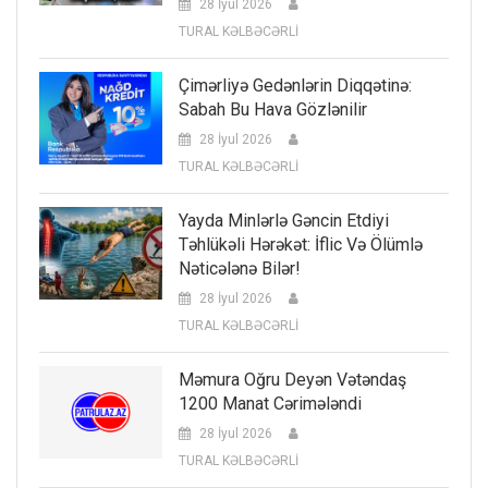
28 İyul 2026
TURAL KƏLBƏCƏRLİ
Çimərliyə Gedənlərin Diqqətinə:
Sabah Bu Hava Gözlənilir
28 İyul 2026
TURAL KƏLBƏCƏRLİ
Yayda Minlərlə Gəncin Etdiyi
Təhlükəli Hərəkət: İflic Və Ölümlə
Nəticələnə Bilər!
28 İyul 2026
TURAL KƏLBƏCƏRLİ
Məmura Oğru Deyən Vətəndaş
1200 Manat Cərimələndi
28 İyul 2026
TURAL KƏLBƏCƏRLİ