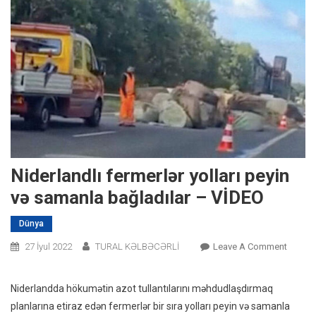
Niderlandlı fermerlər yolları peyin
və samanla bağladılar – VİDEO
Dünya
On
27 İyul 2022
TURAL KƏLBƏCƏRLİ
Leave A Comment
Niderla
Fermerl
Niderlandda hökumətin azot tullantılarını məhdudlaşdırmaq
Yolları
planlarına etiraz edən fermerlər bir sıra yolları peyin və samanla
Peyin