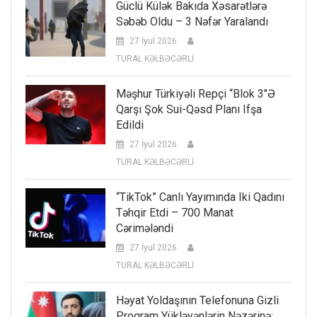
Güclü Külək Bakıda Xəsarətlərə
Səbəb Oldu – 3 Nəfər Yaralandı
27 İyul 2026
TURAL KƏLBƏCƏRLİ
Məşhur Türkiyəli Repçi “Blok 3″ə
Qarşı Şok Sui-Qəsd Planı Ifşa
Edildi
27 İyul 2026
TURAL KƏLBƏCƏRLİ
“TikTok” Canlı Yayımında Iki Qadını
Təhqir Etdi – 700 Manat
Cərimələndi
27 İyul 2026
TURAL KƏLBƏCƏRLİ
Həyat Yoldaşının Telefonuna Gizli
Proqram Yükləyənlərin Nəzərinə: