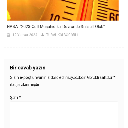
NASA: “2023-Cü Il Müşahidələr Dövründə Ən Isti Il Olub”
12 Yanvar 2024
TURAL KƏLBƏCƏRLİ
Bir cavab yazın
Sizin e-poçt ünvanınız dərc edilməyəcəkdir.
Gərəkli sahələr
*
ilə işarələnmişdir
Şərh
*