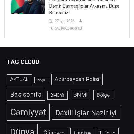
Dəmir Barmaqlıqlar Arxasına Düşə
Bilərsiniz!
27 İyul 2026
TURAL KƏLBƏCƏRLİ
TAG CLOUD
Azərbaycan Polisi
AKTUAL
Asiya
Baş səhifə
BNMİ
Bölgə
BMCMİ
Cəmiyyət
Daxili İşlər Nazirliyi
Dünya
Gündəm
Hadisə
Hüquq