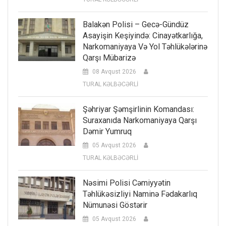
Balakən Polisi – Gecə-Gündüz
Asayişin Keşiyində: Cinayətkarlığa,
Narkomaniyaya Və Yol Təhlükələrinə
Qarşı Mübarizə
08 Avqust 2026
TURAL KƏLBƏCƏRLİ
Şəhriyar Şəmşirlinin Komandası:
Suraxanıda Narkomaniyaya Qarşı
Dəmir Yumruq
05 Avqust 2026
TURAL KƏLBƏCƏRLİ
Nəsimi Polisi Cəmiyyətin
Təhlükəsizliyi Naminə Fədakarlıq
Nümunəsi Göstərir
05 Avqust 2026