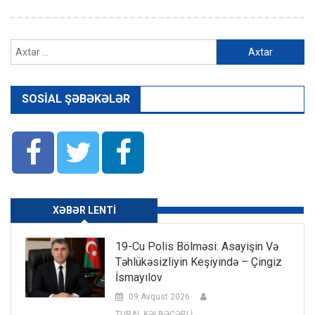
Axtarış:
SOSIAL ŞƏBƏKƏLƏR
XƏBƏR LENTI
19-Cu Polis Bölməsi: Asayişin Və
Təhlükəsizliyin Keşiyində – Çingiz
İsmayılov
09 Avqust 2026
TURAL KƏLBƏCƏRLİ