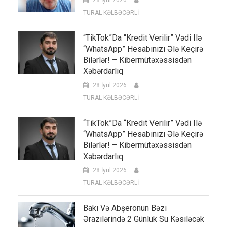
28 İyul 2026
TURAL KƏLBƏCƏRLİ
“TikTok”da “kredit Verilir” Vədi Ilə
“WhatsApp” Hesabınızı Ələ Keçirə
Bilərlər! – Kibermütəxəssisdən
Xəbərdarlıq
28 İyul 2026
TURAL KƏLBƏCƏRLİ
“TikTok”da “kredit Verilir” Vədi Ilə
“WhatsApp” Hesabınızı Ələ Keçirə
Bilərlər! – Kibermütəxəssisdən
Xəbərdarlıq
28 İyul 2026
TURAL KƏLBƏCƏRLİ
Bakı Və Abşeronun Bəzi
Ərazilərində 2 Günlük Su Kəsiləcək