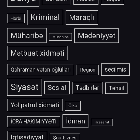
Kriminal
Maraqlı
Hərbi
Müharibə
Mədəniyyət
Müsahibə
Mətbuat xidməti
secilmis
Qəhraman vətən oğlulları
Region
Siyasət
Sosial
Tədbirlər
Təhsil
Yol patrul xidməti
Ölkə
İdman
İCRA HAKİMİYYƏTİ
İncəsənət
İqtisadiyyat
Şou-biznes