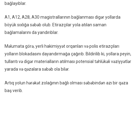
bağlayıblar.
Və
Saman
A1, A12, A28, A30 magistrallarının bağlanması digər yollarda
Bağladı
böyük sıxlığa səbəb olub. Etirazçılar yola atılan saman
–
bağlamalarını da yandırıblar.
VİDEO
Məlumata görə, yerli hakimiyyət orqanları və polis etirazçıları
yolların blokadasını dayandırmağa çağırıb. Bildirilib ki, yollara peyin,
tullantı və digər materialların atılması potensial təhlükəli vəziyyətlər
yarada və qəzalara səbəb ola bilər.
Artıq yolun hərəkət zolağının bağlı olması səbəbindən azı bir qəza
baş verib.