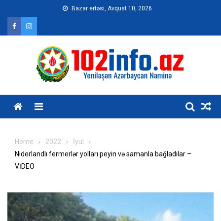
Skip
Bazar ertəsi, Avqust 10, 2026
to
content
Home
2022
İyul
Niderlandlı fermerlər yolları peyin və samanla bağladılar –
VİDEO