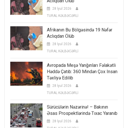
Aclıqdan Ölüb
28 İyul 2026
TURAL KƏLBƏCƏRLİ
Afrikanın Bu Bölgəsində 19 Nəfər
Aclıqdan Ölüb
28 İyul 2026
TURAL KƏLBƏCƏRLİ
Avropada Meşə Yanğınları Fəlakətli
Həddə Çatıb: 360 Mindən Çox Insan
Təxliyə Edilib
28 İyul 2026
TURAL KƏLBƏCƏRLİ
Sürücülərin Nəzərinə! – Bakının
Əsas Prospektlərində Tıxac Yaranıb
28 İyul 2026