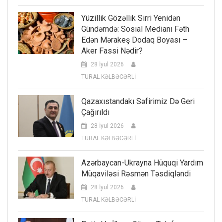
Yüzillik Gözəllik Sirri Yenidən
Gündəmdə: Sosial Medianı Fəth
Edən Mərakeş Dodaq Boyası –
Aker Fassi Nədir?
28 İyul 2026
TURAL KƏLBƏCƏRLİ
Qazaxıstandakı Səfirimiz Də Geri
Çağırıldı
28 İyul 2026
TURAL KƏLBƏCƏRLİ
Azərbaycan-Ukrayna Hüquqi Yardım
Müqaviləsi Rəsmən Təsdiqləndi
28 İyul 2026
TURAL KƏLBƏCƏRLİ