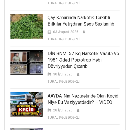
TURAL KƏLBƏCƏRLİ
Çay Kənarında Narkotik Tərkibli
Bitkilər Yetişdirən Şəxs Saxlanılıb
03 Avqust 2026
TURAL KƏLBƏCƏRLİ
DİN BNMİ 57 Kq Narkotik Vasitə Və
1981 Ədəd Psixotrop Həbi
Dövriyyədən Çıxarıb
30 İyul 2026
TURAL KƏLBƏCƏRLİ
AAYDA-Nın Nəzarətində Olan Keçid
Niyə Bu Vəziyyətdədir? – VİDEO
28 İyul 2026
TURAL KƏLBƏCƏRLİ