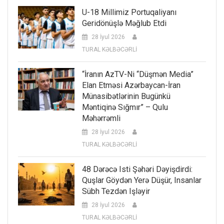
U-18 Millimiz Portuqaliyanı
Geridönüşlə Məğlub Etdi
28 İyul 2026
TURAL KƏLBƏCƏRLİ
“İranın AzTV-Ni “düşmən Media”
Elan Etməsi Azərbaycan-İran
Münasibətlərinin Bugünkü
Məntiqinə Sığmır” – Qulu
Məhərrəmli
28 İyul 2026
TURAL KƏLBƏCƏRLİ
48 Dərəcə Isti Şəhəri Dəyişdirdi:
Quşlar Göydən Yerə Düşür, Insanlar
Sübh Tezdən Işləyir
28 İyul 2026
TURAL KƏLBƏCƏRLİ