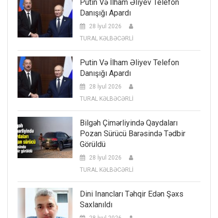
Putin Və İlham Əliyev Telefon
Danışığı Apardı
28 İyul 2026
TURAL KƏLBƏCƏRLİ
Putin Və İlham Əliyev Telefon
Danışığı Apardı
28 İyul 2026
TURAL KƏLBƏCƏRLİ
Bilgəh Çimərliyində Qaydaları
Pozan Sürücü Barəsində Tədbir
Görüldü
28 İyul 2026
TURAL KƏLBƏCƏRLİ
Dini Inancları Təhqir Edən Şəxs
Saxlanıldı