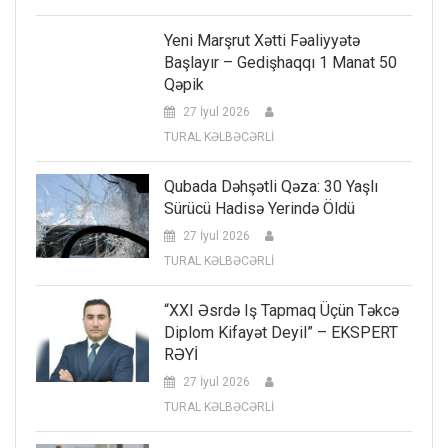
Yeni Marşrut Xətti Fəaliyyətə
Başlayır – Gedişhaqqı 1 Manat 50
Qəpik
27 İyul 2026
TURAL KƏLBƏCƏRLİ
Qubada Dəhşətli Qəza: 30 Yaşlı
Sürücü Hadisə Yerində Öldü
27 İyul 2026
TURAL KƏLBƏCƏRLİ
“XXI Əsrdə Iş Tapmaq Üçün Təkcə
Diplom Kifayət Deyil” – EKSPERT
RƏYİ
27 İyul 2026
TURAL KƏLBƏCƏRLİ