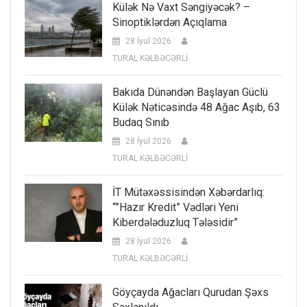
Külək Nə Vaxt Səngiyəcək? –
Sinoptiklərdən Açıqlama
28 İyul 2026
TURAL KƏLBƏCƏRLİ
Bakıda Dünəndən Başlayan Güclü
Külək Nəticəsində 48 Ağac Aşıb, 63
Budaq Sınıb
28 İyul 2026
TURAL KƏLBƏCƏRLİ
İT Mütəxəssisindən Xəbərdarlıq:
“”Hazır Kredit” Vədləri Yeni
Kiberdələduzluq Tələsidir”
28 İyul 2026
TURAL KƏLBƏCƏRLİ
Göyçayda Ağacları Qurudan Şəxs