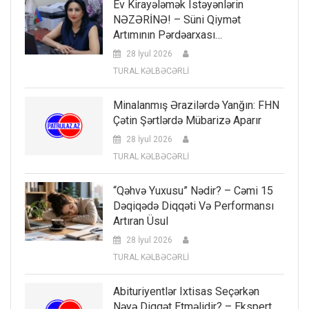
Ev Kirayələmək Istəyənlərin
NƏZƏRİNƏ! – Süni Qiymət
Artımının Pərdəarxası…
28 İyul 2026
TURAL KƏLBƏCƏRLİ
Minalanmış Ərazilərdə Yanğın: FHN
Çətin Şərtlərdə Mübarizə Aparır
28 İyul 2026
TURAL KƏLBƏCƏRLİ
“Qəhvə Yuxusu” Nədir? – Cəmi 15
Dəqiqədə Diqqəti Və Performansı
Artıran Üsul
28 İyul 2026
TURAL KƏLBƏCƏRLİ
Abituriyentlər Ixtisas Seçərkən
Nəyə Diqqət Etməlidir? – Ekspert