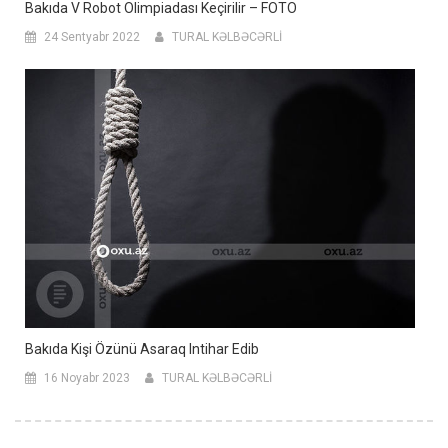
Bakıda V Robot Olimpiadası Keçirilir – FOTO
24 Sentyabr 2022
TURAL KƏLBƏCƏRLİ
Bakıda Kişi Özünü Asaraq Intihar Edib
16 Noyabr 2023
TURAL KƏLBƏCƏRLİ