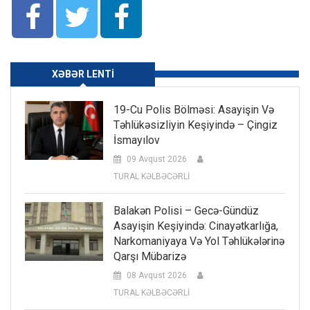
XƏBƏR LENTI
19-Cu Polis Bölməsi: Asayişin Və
Təhlükəsizliyin Keşiyində – Çingiz
İsmayılov
09 Avqust 2026
TURAL KƏLBƏCƏRLİ
Balakən Polisi – Gecə-Gündüz
Asayişin Keşiyində: Cinayətkarlığa,
Narkomaniyaya Və Yol Təhlükələrinə
Qarşı Mübarizə
08 Avqust 2026
TURAL KƏLBƏCƏRLİ