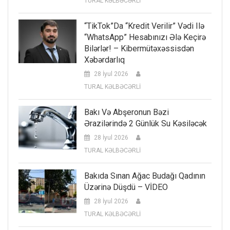
TURAL KƏLBƏCƏRLİ
“TikTok”da “kredit Verilir” Vədi Ilə
“WhatsApp” Hesabınızı Ələ Keçirə
Bilərlər! – Kibermütəxəssisdən
Xəbərdarlıq
28 İyul 2026
TURAL KƏLBƏCƏRLİ
Bakı Və Abşeronun Bəzi
Ərazilərində 2 Günlük Su Kəsiləcək
28 İyul 2026
TURAL KƏLBƏCƏRLİ
Bakıda Sınan Ağac Budağı Qadının
Üzərinə Düşdü – VİDEO
28 İyul 2026
TURAL KƏLBƏCƏRLİ