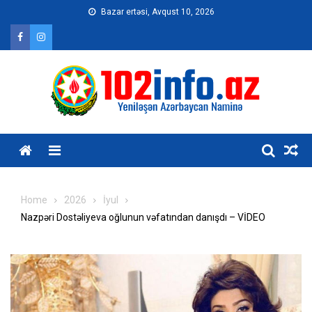
Skip
Bazar ertəsi, Avqust 10, 2026
to
content
Home
2026
İyul
Nazpəri Dostəliyeva oğlunun vəfatından danışdı – VİDEO