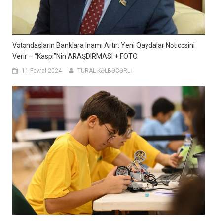
Vətəndaşların Banklara Inamı Artır: Yeni Qaydalar Nəticəsini
Verir – “Kaspi”nin ARAŞDIRMASI + FOTO
11 Fevral 2024
TURAL KƏLBƏCƏRLİ