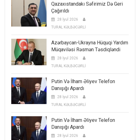
Qazaxıstandakı Səfirimiz Də Geri
Çağırıldı
28 İyul 2026
TURAL KƏLBƏCƏRLİ
Azərbaycan-Ukrayna Hüquqi Yardım
Müqaviləsi Rəsmən Təsdiqləndi
28 İyul 2026
TURAL KƏLBƏCƏRLİ
Putin Və İlham Əliyev Telefon
Danışığı Apardı
28 İyul 2026
TURAL KƏLBƏCƏRLİ
Putin Və İlham Əliyev Telefon
Danışığı Apardı
28 İyul 2026