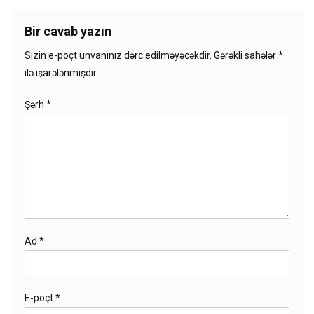
Bir cavab yazın
Sizin e-poçt ünvanınız dərc edilməyəcəkdir.
Gərəkli sahələr
*
ilə işarələnmişdir
Şərh
*
Ad
*
E-poçt
*