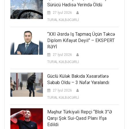
Sürücü Hadisə Yerində Öldü
27 İyul 2026
TURAL KƏLBƏCƏRLİ
“XXI Əsrdə Iş Tapmaq Üçün Təkcə
Diplom Kifayət Deyil” – EKSPERT
RƏYİ
27 İyul 2026
TURAL KƏLBƏCƏRLİ
Güclü Külək Bakıda Xəsarətlərə
Səbəb Oldu – 3 Nəfər Yaralandı
27 İyul 2026
TURAL KƏLBƏCƏRLİ
Məşhur Türkiyəli Repçi “Blok 3″ə
Qarşı Şok Sui-Qəsd Planı Ifşa
Edildi