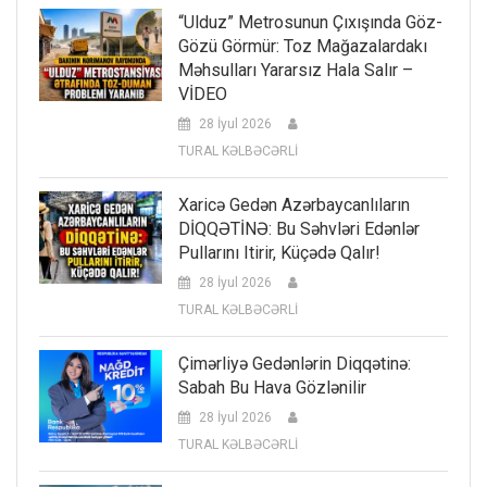
“Ulduz” Metrosunun Çıxışında Göz-
Gözü Görmür: Toz Mağazalardakı
Məhsulları Yararsız Hala Salır –
VİDEO
28 İyul 2026
TURAL KƏLBƏCƏRLİ
Xaricə Gedən Azərbaycanlıların
DİQQƏTİNƏ: Bu Səhvləri Edənlər
Pullarını Itirir, Küçədə Qalır!
28 İyul 2026
TURAL KƏLBƏCƏRLİ
Çimərliyə Gedənlərin Diqqətinə:
Sabah Bu Hava Gözlənilir
28 İyul 2026
TURAL KƏLBƏCƏRLİ