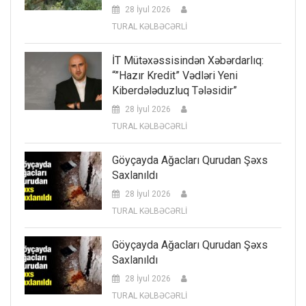
28 İyul 2026
TURAL KƏLBƏCƏRLİ
İT Mütəxəssisindən Xəbərdarlıq:
“”Hazır Kredit” Vədləri Yeni
Kiberdələduzluq Tələsidir”
28 İyul 2026
TURAL KƏLBƏCƏRLİ
Göyçayda Ağacları Qurudan Şəxs
Saxlanıldı
28 İyul 2026
TURAL KƏLBƏCƏRLİ
Göyçayda Ağacları Qurudan Şəxs
Saxlanıldı
28 İyul 2026
TURAL KƏLBƏCƏRLİ