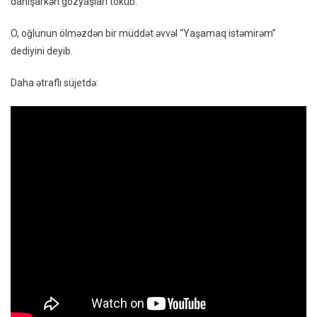
danışarkən gözyaşları töküb.
–
VİDEO
O, oğlunun ölməzdən bir müddət əvvəl “Yaşamaq istəmirəm”
dediyini deyib.
Daha ətraflı süjetdə: