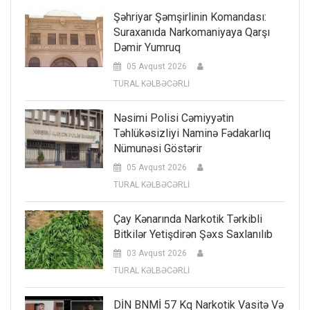
Şəhriyar Şəmşirlinin Komandası:
Suraxanıda Narkomaniyaya Qarşı
Dəmir Yumruq
05 Avqust 2026
TURAL KƏLBƏCƏRLİ
Nəsimi Polisi Cəmiyyətin
Təhlükəsizliyi Naminə Fədakarlıq
Nümunəsi Göstərir
05 Avqust 2026
TURAL KƏLBƏCƏRLİ
Çay Kənarında Narkotik Tərkibli
Bitkilər Yetişdirən Şəxs Saxlanılıb
03 Avqust 2026
TURAL KƏLBƏCƏRLİ
DİN BNMİ 57 Kq Narkotik Vasitə Və