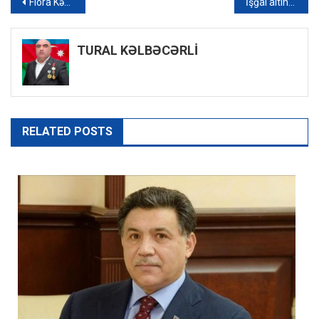
Yazı
Flora Kərimova xüsusi ittiham qaydasında məhkəməyə verilib
İşğal altında olan Melitopoldakı istirahət parkında 13 yaşlı qızın meyiti tapılıb – FOTO
naviqasiyası
TURAL KƏLBƏCƏRLİ
RELATED POSTS