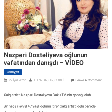
Nazpəri Dostəliyeva oğlunun
vəfatından danışdı – VİDEO
Cəmiyyət
On
27 İyul 2022
TURAL KƏLBƏCƏRLİ
Leave A Comment
Nazpər
Dostəl
Xalq artisti Nazpəri Dostəliyeva Baku TV-nin qonağı olub.
Oğlunu
Vəfatı
Bir neçə il əvvəl 47 yaşlı oğlunu itirən xalq artisti oğlu barədə
Danışd