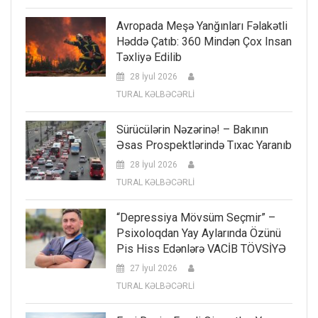
Avropada Meşə Yanğınları Fəlakətli
Həddə Çatıb: 360 Mindən Çox Insan
Təxliyə Edilib
28 İyul 2026
TURAL KƏLBƏCƏRLİ
Sürücülərin Nəzərinə! – Bakının
Əsas Prospektlərində Tıxac Yaranıb
28 İyul 2026
TURAL KƏLBƏCƏRLİ
“Depressiya Mövsüm Seçmir” –
Psixoloqdan Yay Aylarında Özünü
Pis Hiss Edənlərə VACİB TÖVSİYƏ
27 İyul 2026
TURAL KƏLBƏCƏRLİ