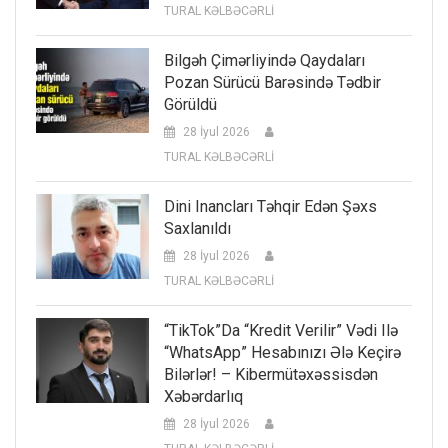
TURAL KƏLBƏCƏRLİ
Bilgəh Çimərliyində Qaydaları
Pozan Sürücü Barəsində Tədbir
Görüldü
28 İyul 2026
TURAL KƏLBƏCƏRLİ
Dini Inancları Təhqir Edən Şəxs
Saxlanıldı
28 İyul 2026
TURAL KƏLBƏCƏRLİ
“TikTok”da “kredit Verilir” Vədi Ilə
“WhatsApp” Hesabınızı Ələ Keçirə
Bilərlər! – Kibermütəxəssisdən
Xəbərdarlıq
28 İyul 2026