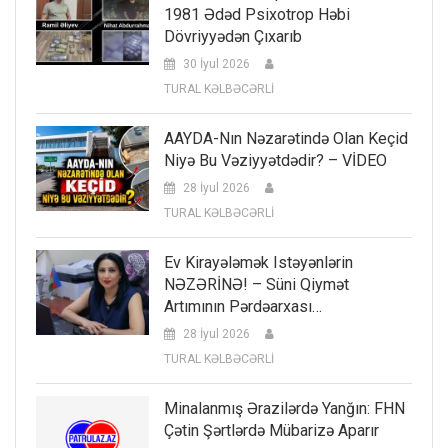
1981 Ədəd Psixotrop Həbi
Dövriyyədən Çıxarıb
30 İyul 2026
TURAL KƏLBƏCƏRLİ
AAYDA-Nın Nəzarətində Olan Keçid
Niyə Bu Vəziyyətdədir? – VİDEO
28 İyul 2026
TURAL KƏLBƏCƏRLİ
Ev Kirayələmək Istəyənlərin
NƏZƏRİNƏ! – Süni Qiymət
Artımının Pərdəarxası…
28 İyul 2026
TURAL KƏLBƏCƏRLİ
Minalanmış Ərazilərdə Yanğın: FHN
Çətin Şərtlərdə Mübarizə Aparır