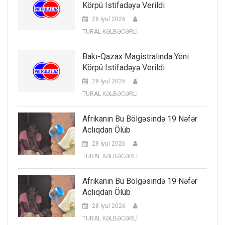
Körpü Istifadəyə Verildi
28 İyul 2026
TURAL KƏLBƏCƏRLİ
Bakı-Qazax Magistralında Yeni
Körpü Istifadəyə Verildi
28 İyul 2026
TURAL KƏLBƏCƏRLİ
Afrikanın Bu Bölgəsində 19 Nəfər
Aclıqdan Ölüb
28 İyul 2026
TURAL KƏLBƏCƏRLİ
Afrikanın Bu Bölgəsində 19 Nəfər
Aclıqdan Ölüb
28 İyul 2026
TURAL KƏLBƏCƏRLİ