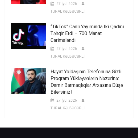
27 İyul 2026
TURAL KƏLBƏCƏRLİ
“TikTok” Canlı Yayımında Iki Qadını
Təhqir Etdi – 700 Manat
Cərimələndi
27 İyul 2026
TURAL KƏLBƏCƏRLİ
Həyat Yoldaşının Telefonuna Gizli
Proqram Yükləyənlərin Nəzərinə:
Dəmir Barmaqlıqlar Arxasına Düşə
Bilərsiniz!
27 İyul 2026
TURAL KƏLBƏCƏRLİ