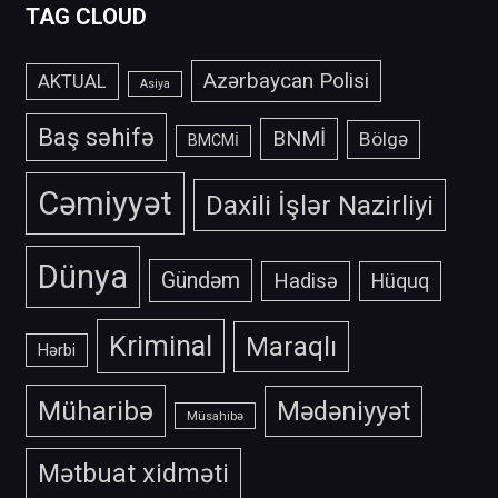
TAG CLOUD
Azərbaycan Polisi
AKTUAL
Asiya
Baş səhifə
BNMİ
Bölgə
BMCMİ
Cəmiyyət
Daxili İşlər Nazirliyi
Dünya
Gündəm
Hadisə
Hüquq
Kriminal
Maraqlı
Hərbi
Müharibə
Mədəniyyət
Müsahibə
Mətbuat xidməti