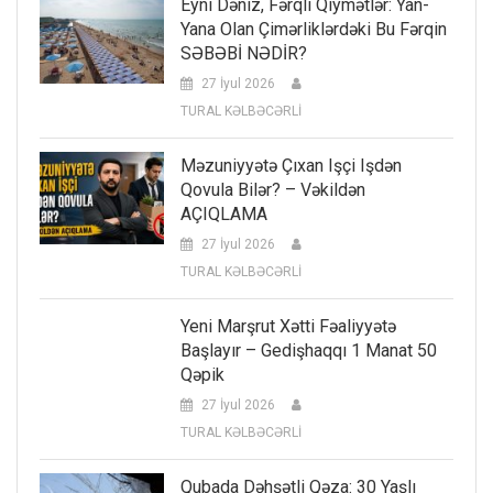
Eyni Dəniz, Fərqli Qiymətlər: Yan-
Yana Olan Çimərliklərdəki Bu Fərqin
SƏBƏBİ NƏDİR?
27 İyul 2026
TURAL KƏLBƏCƏRLİ
Məzuniyyətə Çıxan Işçi Işdən
Qovula Bilər? – Vəkildən
AÇIQLAMA
27 İyul 2026
TURAL KƏLBƏCƏRLİ
Yeni Marşrut Xətti Fəaliyyətə
Başlayır – Gedişhaqqı 1 Manat 50
Qəpik
27 İyul 2026
TURAL KƏLBƏCƏRLİ
Qubada Dəhşətli Qəza: 30 Yaşlı