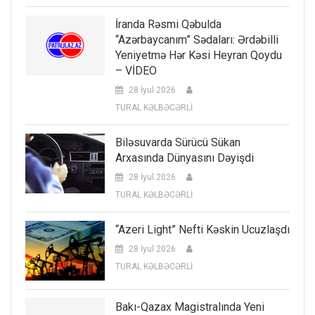
İranda Rəsmi Qəbulda
“Azərbaycanım” Sədaları: Ərdəbilli
Yeniyetmə Hər Kəsi Heyran Qoydu
– VİDEO
28 İyul 2026
TURAL KƏLBƏCƏRLİ
Biləsuvarda Sürücü Sükan
Arxasında Dünyasını Dəyişdi
28 İyul 2026
TURAL KƏLBƏCƏRLİ
“Azeri Light” Nefti Kəskin Ucuzlaşdı
28 İyul 2026
TURAL KƏLBƏCƏRLİ
Bakı-Qazax Magistralında Yeni