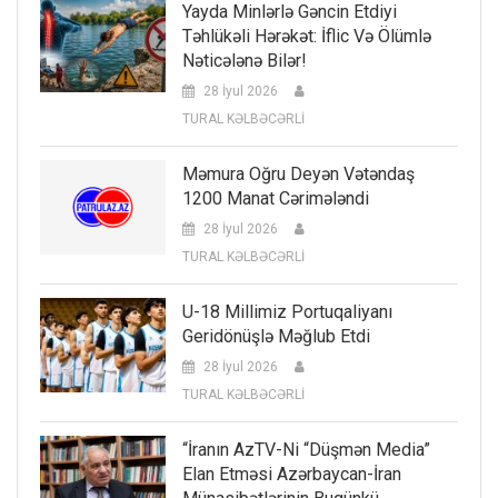
Yayda Minlərlə Gəncin Etdiyi
Təhlükəli Hərəkət: İflic Və Ölümlə
Nəticələnə Bilər!
28 İyul 2026
TURAL KƏLBƏCƏRLİ
Məmura Oğru Deyən Vətəndaş
1200 Manat Cərimələndi
28 İyul 2026
TURAL KƏLBƏCƏRLİ
U-18 Millimiz Portuqaliyanı
Geridönüşlə Məğlub Etdi
28 İyul 2026
TURAL KƏLBƏCƏRLİ
“İranın AzTV-Ni “düşmən Media”
Elan Etməsi Azərbaycan-İran