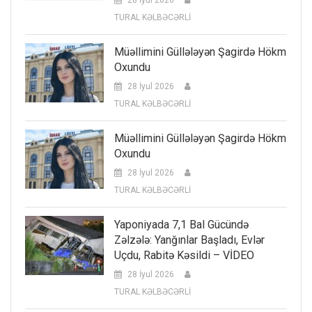
28 İyul 2026
TURAL KƏLBƏCƏRLİ
Müəllimini Güllələyən Şagirdə Hökm
Oxundu
28 İyul 2026
TURAL KƏLBƏCƏRLİ
Müəllimini Güllələyən Şagirdə Hökm
Oxundu
28 İyul 2026
TURAL KƏLBƏCƏRLİ
Yaponiyada 7,1 Bal Gücündə
Zəlzələ: Yanğınlar Başladı, Evlər
Uçdu, Rabitə Kəsildi – VİDEO
28 İyul 2026
TURAL KƏLBƏCƏRLİ