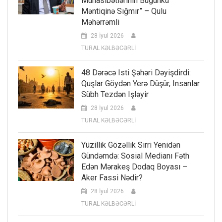
Münasibətlərinin Bugünkü
Məntiqinə Sığmır” – Qulu
Məhərrəmli
28 İyul 2026
TURAL KƏLBƏCƏRLİ
48 Dərəcə Isti Şəhəri Dəyişdirdi:
Quşlar Göydən Yerə Düşür, Insanlar
Sübh Tezdən Işləyir
28 İyul 2026
TURAL KƏLBƏCƏRLİ
Yüzillik Gözəllik Sirri Yenidən
Gündəmdə: Sosial Medianı Fəth
Edən Mərakeş Dodaq Boyası –
Aker Fassi Nədir?
28 İyul 2026
TURAL KƏLBƏCƏRLİ