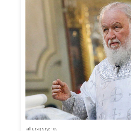
Baxış Sayı:
105