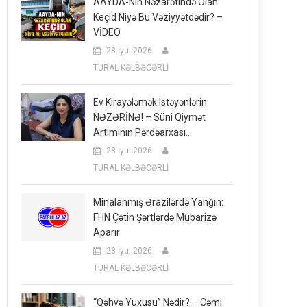
AAYDA-Nın Nəzarətində Olan
Keçid Niyə Bu Vəziyyətdədir? –
VİDEO
28 İyul 2026
TURAL KƏLBƏCƏRLİ
Ev Kirayələmək Istəyənlərin
NƏZƏRİNƏ! – Süni Qiymət
Artımının Pərdəarxası…
28 İyul 2026
TURAL KƏLBƏCƏRLİ
Minalanmış Ərazilərdə Yanğın:
FHN Çətin Şərtlərdə Mübarizə
Aparır
28 İyul 2026
TURAL KƏLBƏCƏRLİ
“Qəhvə Yuxusu” Nədir? – Cəmi