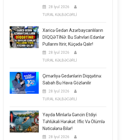
28 İyul 2026
TURAL KƏLBƏCƏRLİ
Xaricə Gedən Azərbaycanlıların
DİQQƏTİNƏ: Bu Səhvləri Edənlər
Pullarını Itirir, Küçədə Qalır!
28 İyul 2026
TURAL KƏLBƏCƏRLİ
Çimərliyə Gedənlərin Diqqətinə:
Sabah Bu Hava Gözlənilir
28 İyul 2026
TURAL KƏLBƏCƏRLİ
Yayda Minlərlə Gəncin Etdiyi
Təhlükəli Hərəkət: İflic Və Ölümlə
Nəticələnə Bilər!
28 İyul 2026