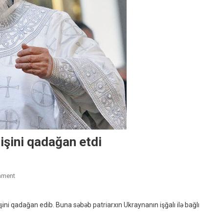
irişini qadağan etdi
On
mment
Litva
Patriarx
irişini qadağan edib. Buna səbəb patriarxın Ukraynanın işğalı ilə bağlı
Kirillin