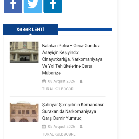
XƏBƏR LENTI
Balakən Polisi – Gecə-Gündüz
Asayişin Keşiyində:
Cinayətkarlığa, Narkomaniyaya
Və Yol Təhlükələrinə Qarşı
Mübarizə
08 Avqust 2026
TURAL KƏLBƏCƏRLİ
Şəhriyar Şəmşirlinin Komandası:
Suraxanıda Narkomaniyaya
Qarşı Dəmir Yumruq
05 Avqust 2026
TURAL KƏLBƏCƏRLİ