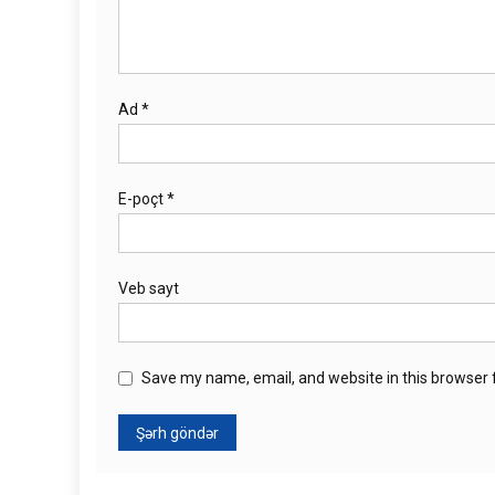
Ad
*
E-poçt
*
Veb sayt
Save my name, email, and website in this browser 