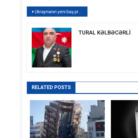
Yazı
Ukraynanın yeni baş prokuroru seçildi
naviqasiyası
TURAL KƏLBƏCƏRLİ
RELATED POSTS