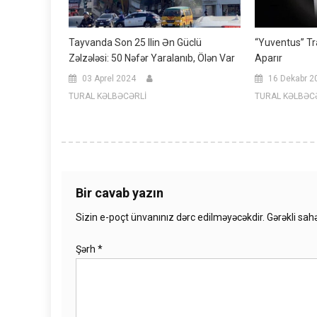
Tayvanda Son 25 Ilin Ən Güclü
“Yuventus” Tra
Zəlzələsi: 50 Nəfər Yaralanıb, Ölən Var
Aparır
03 Aprel 2024
16 Dekabr 2
TURAL KƏLBƏCƏRLİ
TURAL KƏLBƏC
Bir cavab yazın
Sizin e-poçt ünvanınız dərc edilməyəcəkdir.
Gərəkli sah
Şərh
*