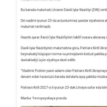
Bu barədə məlumatı Litvanın Daxili İşlər Nazirliyi (DİN) veri
Din xadimi iyunun 23-də arzuolunmaz şəxslər siyahısına əla
məlumat verilməyib.
Hazırkı qərar Xarici İşlər Nazirliyinin təklifi nəzərə alınaraq 
Daxili İşlər Nazirliyinin məlumatına görə, Patriarx Kirill Uk
beynəlxalq hüququn norma və prinsiplərini kobud şəkildə 
dəstəklədiyi üçün siyahıya daxil edilib.
“Vladimir Putinin yaxın adamı olan Patriarx Kirill Ukraynaya
davam edən təcavüzü barədə dəfələrlə açıq şəkildə müsbət fiki
Patriarx Kirill 2027-ci il iyunun 23-dək Litvaya səfər edə bi
Mənbə: Yevropeyskaya pravda