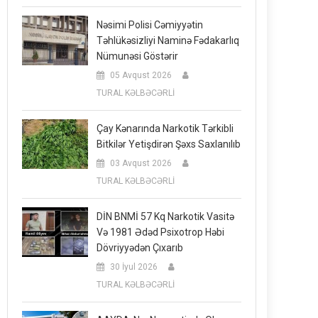
Nəsimi Polisi Cəmiyyətin
Təhlükəsizliyi Naminə Fədakarlıq
Nümunəsi Göstərir
05 Avqust 2026
TURAL KƏLBƏCƏRLİ
Çay Kənarında Narkotik Tərkibli
Bitkilər Yetişdirən Şəxs Saxlanılıb
03 Avqust 2026
TURAL KƏLBƏCƏRLİ
DİN BNMİ 57 Kq Narkotik Vasitə
Və 1981 Ədəd Psixotrop Həbi
Dövriyyədən Çıxarıb
30 İyul 2026
TURAL KƏLBƏCƏRLİ