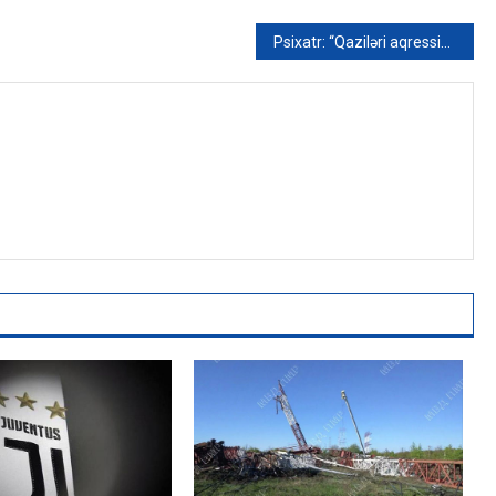
Psixatr: “Qaziləri aqressiv münasibətdən qorumaq lazımdır”