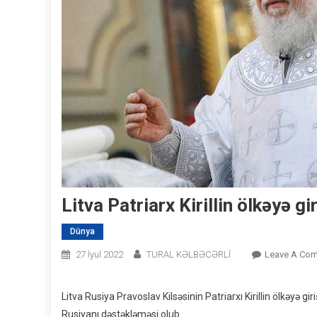
Litva Patriarx Kirillin ölkəyə g
Dünya
27 İyul 2022
TURAL KƏLBƏCƏRLİ
Leave A Co
Litva Rusiya Pravoslav Kilsəsinin Patriarxı Kirillin ölkəyə g
Rusiyanı dəstəkləməsi olub.