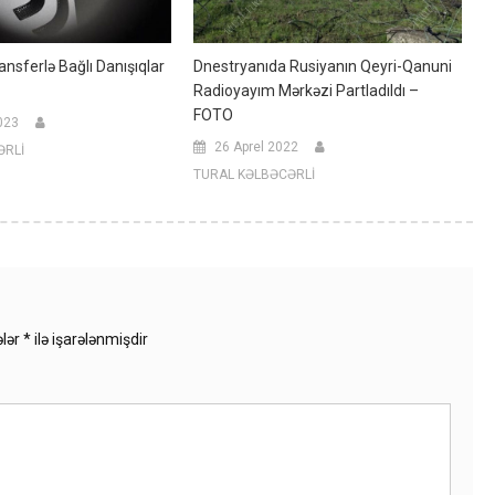
nsferlə Bağlı Danışıqlar
Dnestryanıda Rusiyanın Qeyri-Qanuni
Radioyayım Mərkəzi Partladıldı –
FOTO
023
26 Aprel 2022
ƏRLİ
TURAL KƏLBƏCƏRLİ
ələr
*
ilə işarələnmişdir