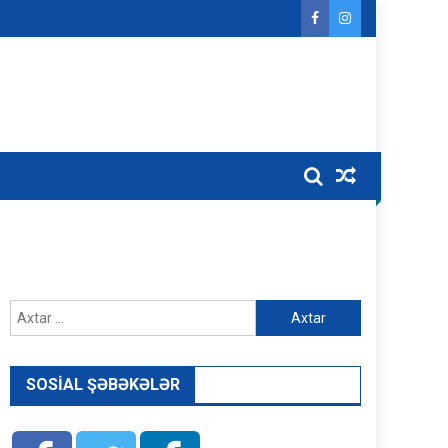
Axtarış:
SOSIAL ŞƏBƏKƏLƏR