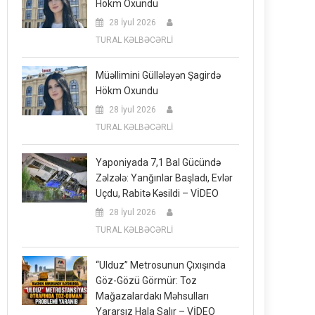
Hökm Oxundu
28 İyul 2026
TURAL KƏLBƏCƏRLİ
Müəllimini Güllələyən Şagirdə
Hökm Oxundu
28 İyul 2026
TURAL KƏLBƏCƏRLİ
Yaponiyada 7,1 Bal Gücündə
Zəlzələ: Yanğınlar Başladı, Evlər
Uçdu, Rabitə Kəsildi – VİDEO
28 İyul 2026
TURAL KƏLBƏCƏRLİ
“Ulduz” Metrosunun Çıxışında
Göz-Gözü Görmür: Toz
Mağazalardakı Məhsulları
Yararsız Hala Salır – VİDEO