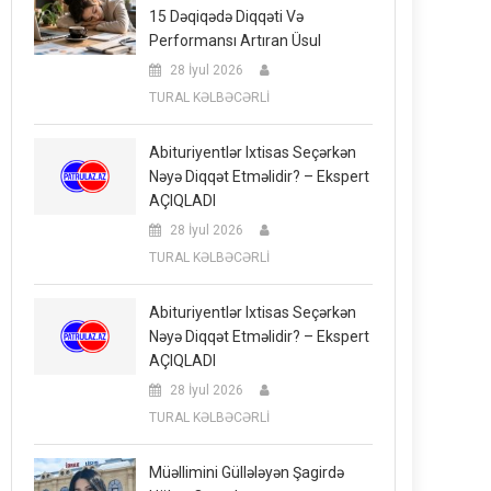
15 Dəqiqədə Diqqəti Və
Performansı Artıran Üsul
28 İyul 2026
TURAL KƏLBƏCƏRLİ
Abituriyentlər Ixtisas Seçərkən
Nəyə Diqqət Etməlidir? – Ekspert
AÇIQLADI
28 İyul 2026
TURAL KƏLBƏCƏRLİ
Abituriyentlər Ixtisas Seçərkən
Nəyə Diqqət Etməlidir? – Ekspert
AÇIQLADI
28 İyul 2026
TURAL KƏLBƏCƏRLİ
Müəllimini Güllələyən Şagirdə