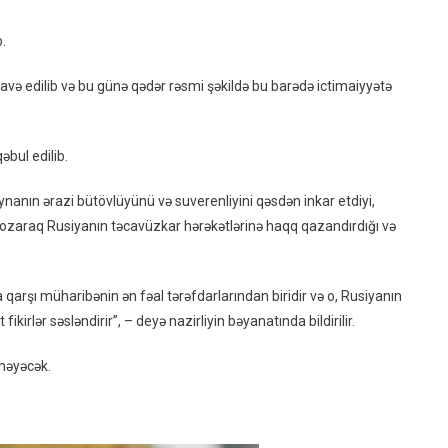
Ölkəyə
Girişini
b.
Qadağan
Etdi
və edilib və bu günə qədər rəsmi şəkildə bu barədə ictimaiyyətə
qəbul edilib.
raynanın ərazi bütövlüyünü və suverenliyini qəsdən inkar etdiyi,
pozaraq Rusiyanın təcavüzkar hərəkətlərinə haqq qazandırdığı və
 qarşı müharibənin ən fəal tərəfdarlarından biridir və o, Rusiyanın
rlər səsləndirir”, – deyə nazirliyin bəyanatında bildirilir.
lməyəcək.