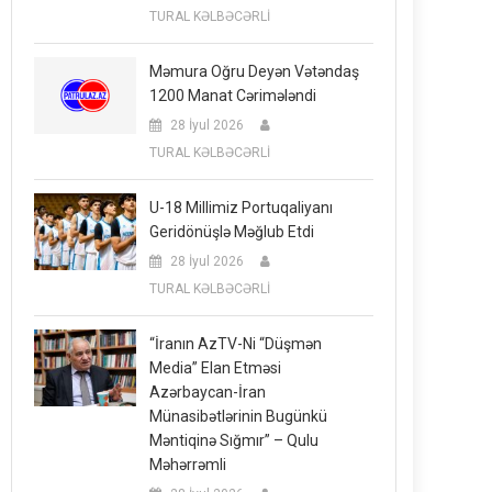
TURAL KƏLBƏCƏRLİ
Məmura Oğru Deyən Vətəndaş
1200 Manat Cərimələndi
28 İyul 2026
TURAL KƏLBƏCƏRLİ
U-18 Millimiz Portuqaliyanı
Geridönüşlə Məğlub Etdi
28 İyul 2026
TURAL KƏLBƏCƏRLİ
“İranın AzTV-Ni “düşmən
Media” Elan Etməsi
Azərbaycan-İran
Münasibətlərinin Bugünkü
Məntiqinə Sığmır” – Qulu
Məhərrəmli