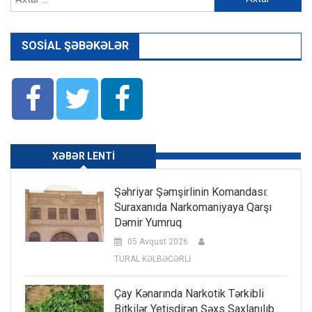
SOSIAL ŞƏBƏKƏLƏR
XƏBƏR LENTI
Şəhriyar Şəmşirlinin Komandası:
Suraxanıda Narkomaniyaya Qarşı
Dəmir Yumruq
05 Avqust 2026
TURAL KƏLBƏCƏRLİ
Çay Kənarında Narkotik Tərkibli
Bitkilər Yetişdirən Şəxs Saxlanılıb