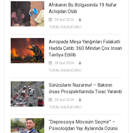
Afrikanın Bu Bölgəsində 19 Nəfər
Aclıqdan Ölüb
28 İyul 2026
TURAL KƏLBƏCƏRLİ
Avropada Meşə Yanğınları Fəlakətli
Həddə Çatıb: 360 Mindən Çox Insan
Təxliyə Edilib
28 İyul 2026
TURAL KƏLBƏCƏRLİ
Sürücülərin Nəzərinə! – Bakının
Əsas Prospektlərində Tıxac Yaranıb
28 İyul 2026
TURAL KƏLBƏCƏRLİ
“Depressiya Mövsüm Seçmir” –
Psixoloqdan Yay Aylarında Özünü