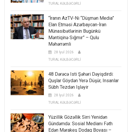
TURAL KƏLBƏCƏRLİ
“İranın AzTV-Ni “düşmən Media”
Elan Etməsi Azərbaycan-İran
Münasibətlərinin Bugünkü
Məntiqinə Sığmır” – Qulu
Məhərrəmli
28 İyul 2026
TURAL KƏLBƏCƏRLİ
48 Dərəcə Isti Şəhəri Dəyişdirdi:
Quşlar Göydən Yerə Düşür, Insanlar
Sübh Tezdən Işləyir
28 İyul 2026
TURAL KƏLBƏCƏRLİ
Yüzillik Gözəllik Sirri Yenidən
Gündəmdə: Sosial Medianı Fəth
Edən Mərakeş Dodaq Boyası –