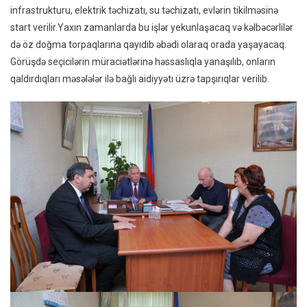
infrastrukturu, elektrik təchizatı, su təchizatı, evlərin tikilməsinə
start verilir.Yaxın zamanlarda bu işlər yekunlaşacaq və kəlbəcərlilər
də öz doğma torpaqlarına qayıdıb əbədi olaraq orada yaşayacaq.
Görüşdə seçicilərin müraciətlərinə həssaslıqla yanaşılıb, onların
qaldırdıqları məsələlər ilə bağlı aidiyyətı üzrə tapşırıqlar verilib.