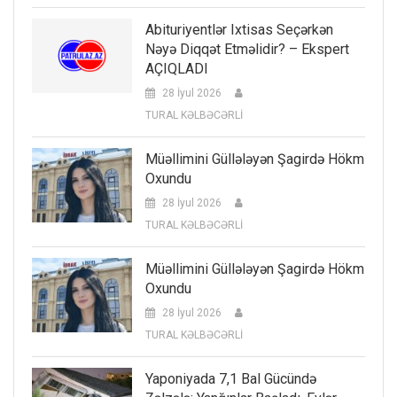
Abituriyentlər Ixtisas Seçərkən
Nəyə Diqqət Etməlidir? – Ekspert
AÇIQLADI
28 İyul 2026
TURAL KƏLBƏCƏRLİ
Müəllimini Güllələyən Şagirdə Hökm
Oxundu
28 İyul 2026
TURAL KƏLBƏCƏRLİ
Müəllimini Güllələyən Şagirdə Hökm
Oxundu
28 İyul 2026
TURAL KƏLBƏCƏRLİ
Yaponiyada 7,1 Bal Gücündə