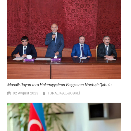
Masallı Rayon İcra Hakimiyyətinin Başçısının Növbəti Qəbulu
02 Avqust 2023
TURAL KƏLBƏCƏRLİ