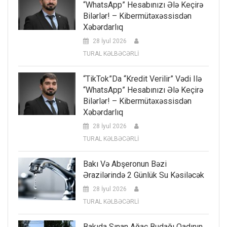
“WhatsApp” Hesabınızı Ələ Keçirə
Bilərlər! – Kibermütəxəssisdən
Xəbərdarlıq
28 İyul 2026
TURAL KƏLBƏCƏRLİ
“TikTok”da “kredit Verilir” Vədi Ilə
“WhatsApp” Hesabınızı Ələ Keçirə
Bilərlər! – Kibermütəxəssisdən
Xəbərdarlıq
28 İyul 2026
TURAL KƏLBƏCƏRLİ
Bakı Və Abşeronun Bəzi
Ərazilərində 2 Günlük Su Kəsiləcək
28 İyul 2026
TURAL KƏLBƏCƏRLİ
Bakıda Sınan Ağac Budağı Qadının