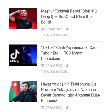
Məşhur Türkiyəli Repçi “Blok 3″ə
Qarşı Şok Sui-Qəsd Planı Ifşa
Edildi
27 İyul 2026
TURAL KƏLBƏCƏRLİ
“TikTok” Canlı Yayımında Iki Qadını
Təhqir Etdi – 700 Manat
Cərimələndi
27 İyul 2026
TURAL KƏLBƏCƏRLİ
Həyat Yoldaşının Telefonuna Gizli
Proqram Yükləyənlərin Nəzərinə:
Dəmir Barmaqlıqlar Arxasına Düşə
Bilərsiniz!
27 İyul 2026