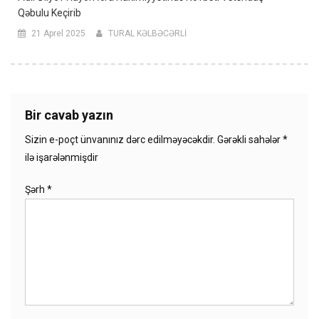
Qəbulu Keçirib
21 Aprel 2025
TURAL KƏLBƏCƏRLİ
Bir cavab yazın
Sizin e-poçt ünvanınız dərc edilməyəcəkdir.
Gərəkli sahələr
*
ilə işarələnmişdir
Şərh
*