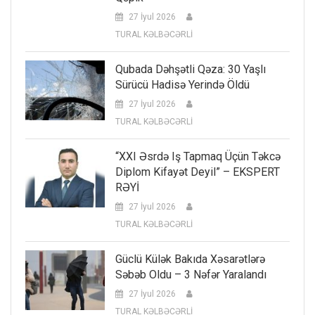
27 İyul 2026
TURAL KƏLBƏCƏRLİ
Qubada Dəhşətli Qəza: 30 Yaşlı
Sürücü Hadisə Yerində Öldü
27 İyul 2026
TURAL KƏLBƏCƏRLİ
“XXI Əsrdə Iş Tapmaq Üçün Təkcə
Diplom Kifayət Deyil” – EKSPERT
RƏYİ
27 İyul 2026
TURAL KƏLBƏCƏRLİ
Güclü Külək Bakıda Xəsarətlərə
Səbəb Oldu – 3 Nəfər Yaralandı
27 İyul 2026
TURAL KƏLBƏCƏRLİ