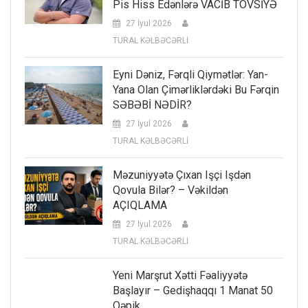
Pis Hiss Edənlərə VACİB TÖVSİYƏ
27 İyul 2026
TURAL KƏLBƏCƏRLİ
Eyni Dəniz, Fərqli Qiymətlər: Yan-
Yana Olan Çimərliklərdəki Bu Fərqin
SƏBƏBİ NƏDİR?
27 İyul 2026
TURAL KƏLBƏCƏRLİ
Məzuniyyətə Çıxan Işçi Işdən
Qovula Bilər? – Vəkildən
AÇIQLAMA
27 İyul 2026
TURAL KƏLBƏCƏRLİ
Yeni Marşrut Xətti Fəaliyyətə
Başlayır – Gedişhaqqı 1 Manat 50
Qəpik