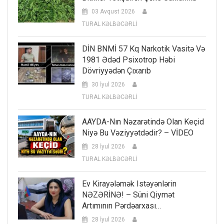
03 Avqust 2026
TURAL KƏLBƏCƏRLİ
DİN BNMİ 57 Kq Narkotik Vasitə Və
1981 Ədəd Psixotrop Həbi
Dövriyyədən Çıxarıb
30 İyul 2026
TURAL KƏLBƏCƏRLİ
AAYDA-Nın Nəzarətində Olan Keçid
Niyə Bu Vəziyyətdədir? – VİDEO
28 İyul 2026
TURAL KƏLBƏCƏRLİ
Ev Kirayələmək Istəyənlərin
NƏZƏRİNƏ! – Süni Qiymət
Artımının Pərdəarxası…
28 İyul 2026