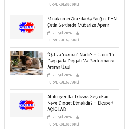
TURAL KƏLBƏCƏRLİ
Minalanmış Ərazilərdə Yanğın: FHN
Çətin Şərtlərdə Mübarizə Aparır
28 İyul 2026
TURAL KƏLBƏCƏRLİ
“Qəhvə Yuxusu” Nədir? – Cəmi 15
Dəqiqədə Diqqəti Və Performansı
Artıran Üsul
28 İyul 2026
TURAL KƏLBƏCƏRLİ
Abituriyentlər Ixtisas Seçərkən
Nəyə Diqqət Etməlidir? – Ekspert
AÇIQLADI
28 İyul 2026
TURAL KƏLBƏCƏRLİ