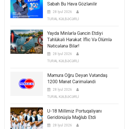
Sabah Bu Hava Gözlənilir
28 İyul 2026
TURAL KƏLBƏCƏRLİ
Yayda Minlərlə Gəncin Etdiyi
Təhlükəli Hərəkət: İflic Və Ölümlə
Nəticələnə Bilər!
28 İyul 2026
TURAL KƏLBƏCƏRLİ
Məmura Oğru Deyən Vətəndaş
1200 Manat Cərimələndi
28 İyul 2026
TURAL KƏLBƏCƏRLİ
U-18 Millimiz Portuqaliyanı
Geridönüşlə Məğlub Etdi
28 İyul 2026