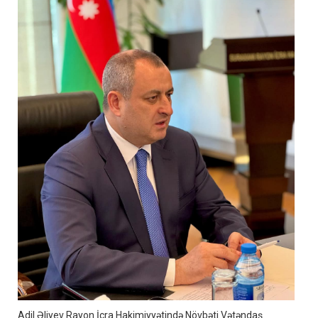
Adil Əliyev Rayon İcra Hakimiyyətində Növbəti Vətəndaş