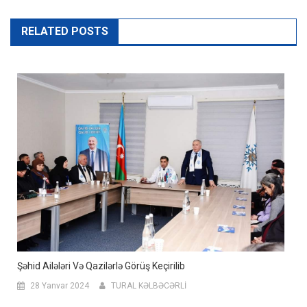
RELATED POSTS
Şəhid Ailələri Və Qazilərlə Görüş Keçirilib
28 Yanvar 2024
TURAL KƏLBƏCƏRLİ