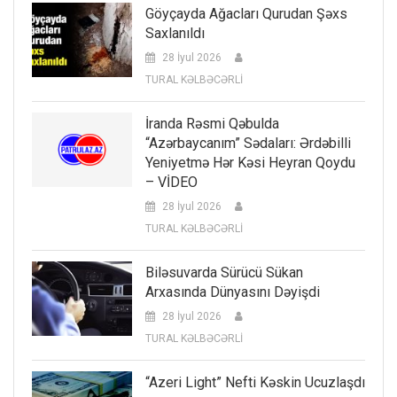
Göyçayda Ağacları Qurudan Şəxs
Saxlanıldı
28 İyul 2026
TURAL KƏLBƏCƏRLİ
İranda Rəsmi Qəbulda
“Azərbaycanım” Sədaları: Ərdəbilli
Yeniyetmə Hər Kəsi Heyran Qoydu
– VİDEO
28 İyul 2026
TURAL KƏLBƏCƏRLİ
Biləsuvarda Sürücü Sükan
Arxasında Dünyasını Dəyişdi
28 İyul 2026
TURAL KƏLBƏCƏRLİ
“Azeri Light” Nefti Kəskin Ucuzlaşdı