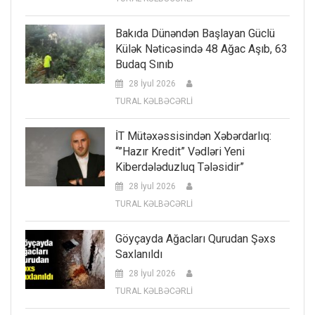
Bakıda Dünəndən Başlayan Güclü
Külək Nəticəsində 48 Ağac Aşıb, 63
Budaq Sınıb
28 İyul 2026
TURAL KƏLBƏCƏRLİ
İT Mütəxəssisindən Xəbərdarlıq:
“”Hazır Kredit” Vədləri Yeni
Kiberdələduzluq Tələsidir”
28 İyul 2026
TURAL KƏLBƏCƏRLİ
Göyçayda Ağacları Qurudan Şəxs
Saxlanıldı
28 İyul 2026
TURAL KƏLBƏCƏRLİ