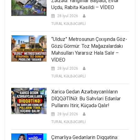
Zəlzələ: Yanğınlar Başladı, Evlər
Uçdu, Rabitə Kəsildi – VİDEO
28 İyul 2026
TURAL KƏLBƏCƏRLİ
“Ulduz” Metrosunun Çıxışında Göz-
Gözü Görmür: Toz Mağazalardakı
Məhsulları Yararsız Hala Salır –
VİDEO
28 İyul 2026
TURAL KƏLBƏCƏRLİ
Xaricə Gedən Azərbaycanlıların
DİQQƏTİNƏ: Bu Səhvləri Edənlər
Pullarını Itirir, Küçədə Qalır!
28 İyul 2026
TURAL KƏLBƏCƏRLİ
Çimərliyə Gedənlərin Diqqətinə: