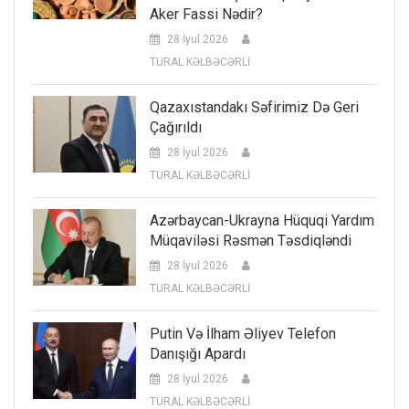
Aker Fassi Nədir?
28 İyul 2026
TURAL KƏLBƏCƏRLİ
Qazaxıstandakı Səfirimiz Də Geri
Çağırıldı
28 İyul 2026
TURAL KƏLBƏCƏRLİ
Azərbaycan-Ukrayna Hüquqi Yardım
Müqaviləsi Rəsmən Təsdiqləndi
28 İyul 2026
TURAL KƏLBƏCƏRLİ
Putin Və İlham Əliyev Telefon
Danışığı Apardı
28 İyul 2026
TURAL KƏLBƏCƏRLİ