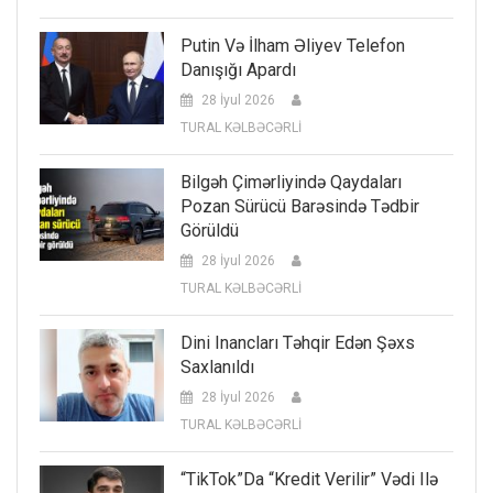
Putin Və İlham Əliyev Telefon
Danışığı Apardı
28 İyul 2026
TURAL KƏLBƏCƏRLİ
Bilgəh Çimərliyində Qaydaları
Pozan Sürücü Barəsində Tədbir
Görüldü
28 İyul 2026
TURAL KƏLBƏCƏRLİ
Dini Inancları Təhqir Edən Şəxs
Saxlanıldı
28 İyul 2026
TURAL KƏLBƏCƏRLİ
“TikTok”da “kredit Verilir” Vədi Ilə