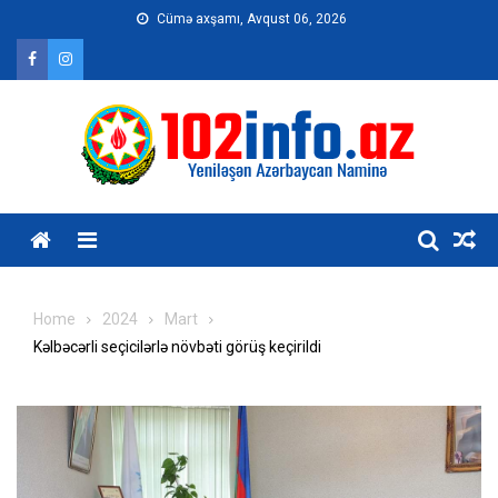
Skip
Cümə axşamı, Avqust 06, 2026
to
content
Home
2024
Mart
Kəlbəcərli seçicilərlə növbəti görüş keçirildi