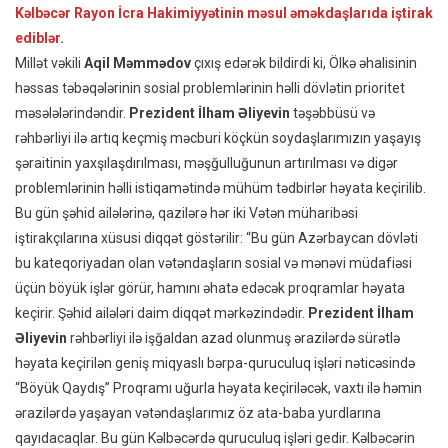
Kəlbəcər Rayon İcra Hakimiyyətinin məsul əməkdaşlarıda iştirak
ediblər.
Millət vəkili
Aqil Məmmədov
çıxış edərək bildirdi ki, Ölkə əhalisinin
həssas təbəqələrinin sosial problemlərinin həlli dövlətin prioritet
məsələlərindəndir.
Prezident İlham Əliyevin
təşəbbüsü və
rəhbərliyi ilə artıq keçmiş məcburi köçkün soydaşlarımızın yaşayış
şəraitinin yaxşılaşdırılması, məşğulluğunun artırılması və digər
problemlərinin həlli istiqamətində mühüm tədbirlər həyata keçirilib.
Bu gün şəhid ailələrinə, qazilərə hər iki Vətən müharibəsi
iştirakçılarına xüsusi diqqət göstərilir: “Bu gün Azərbaycan dövləti
bu kateqoriyadan olan vətəndaşların sosial və mənəvi müdafiəsi
üçün böyük işlər görür, hamını əhatə edəcək proqramlar həyata
keçirir. Şəhid ailələri daim diqqət mərkəzindədir.
Prezident İlham
Əliyevin
rəhbərliyi ilə işğaldan azad olunmuş ərazilərdə sürətlə
həyata keçirilən geniş miqyaslı bərpa-quruculuq işləri nəticəsində
“Böyük Qaydış” Proqramı uğurla həyata keçiriləcək, vaxtı ilə həmin
ərazilərdə yaşayan vətəndaşlarımız öz ata-baba yurdlarına
qayıdacaqlar. Bu gün Kəlbəcərdə quruculuq işləri gedir. Kəlbəcərin