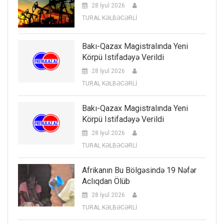
28 İyul 2026
TURAL KƏLBƏCƏRLİ
Bakı-Qazax Magistralında Yeni
Körpü Istifadəyə Verildi
28 İyul 2026
TURAL KƏLBƏCƏRLİ
Bakı-Qazax Magistralında Yeni
Körpü Istifadəyə Verildi
28 İyul 2026
TURAL KƏLBƏCƏRLİ
Afrikanın Bu Bölgəsində 19 Nəfər
Aclıqdan Ölüb
28 İyul 2026
TURAL KƏLBƏCƏRLİ