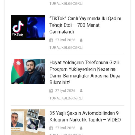
TURAL KƏLBƏCƏRLİ
“TikTok” Canlı Yayımında Iki Qadını
Təhqir Etdi – 700 Manat
Cərimələndi
27 İyul 2026
TURAL KƏLBƏCƏRLİ
Həyat Yoldaşının Telefonuna Gizli
Proqram Yükləyənlərin Nəzərinə:
Dəmir Barmaqlıqlar Arxasına Düşə
Bilərsiniz!
27 İyul 2026
TURAL KƏLBƏCƏRLİ
35 Yaşlı Şəxsin Avtomobilindən 9
Kiloqram Narkotik Tapıldı – VİDEO
27 İyul 2026