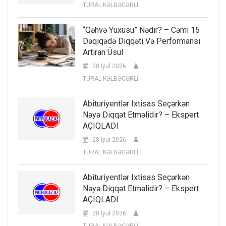
TURAL KƏLBƏCƏRLİ
“Qəhvə Yuxusu” Nədir? – Cəmi 15
Dəqiqədə Diqqəti Və Performansı
Artıran Üsul
28 İyul 2026
TURAL KƏLBƏCƏRLİ
Abituriyentlər Ixtisas Seçərkən
Nəyə Diqqət Etməlidir? – Ekspert
AÇIQLADI
28 İyul 2026
TURAL KƏLBƏCƏRLİ
Abituriyentlər Ixtisas Seçərkən
Nəyə Diqqət Etməlidir? – Ekspert
AÇIQLADI
28 İyul 2026