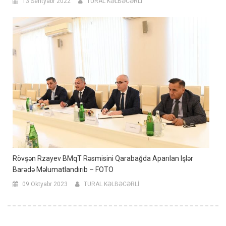
13 Sentyabr 2022
TURAL KƏLBƏCƏRLİ
Rövşən Rzayev BMqT Rəsmisini Qarabağda Aparılan Işlər
Barədə Məlumatlandırıb – FOTO
09 Oktyabr 2023
TURAL KƏLBƏCƏRLİ