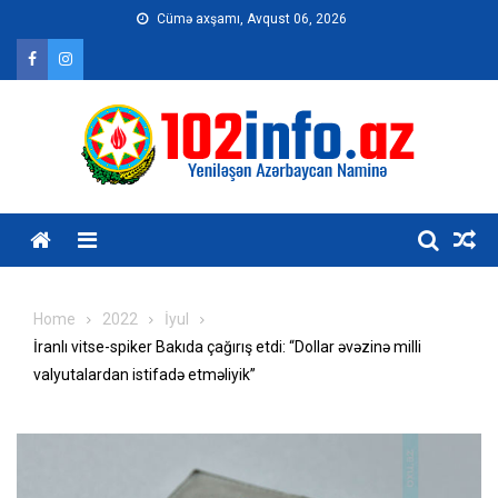
Skip
Cümə axşamı, Avqust 06, 2026
to
content
Home
2022
İyul
İranlı vitse-spiker Bakıda çağırış etdi: “Dollar əvəzinə milli
valyutalardan istifadə etməliyik”