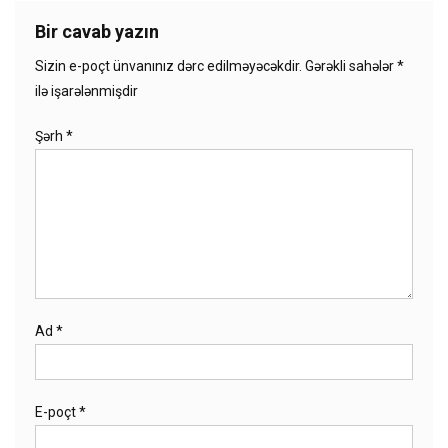
Bir cavab yazın
Sizin e-poçt ünvanınız dərc edilməyəcəkdir.
Gərəkli sahələr
*
ilə işarələnmişdir
Şərh
*
Ad
*
E-poçt
*