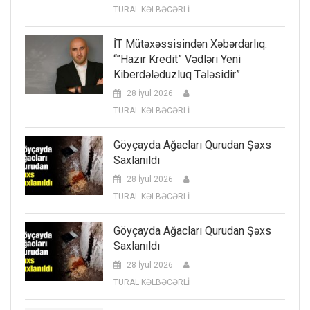
TURAL KƏLBƏCƏRLİ
İT Mütəxəssisindən Xəbərdarlıq:
“”Hazır Kredit” Vədləri Yeni
Kiberdələduzluq Tələsidir”
28 İyul 2026
TURAL KƏLBƏCƏRLİ
Göyçayda Ağacları Qurudan Şəxs
Saxlanıldı
28 İyul 2026
TURAL KƏLBƏCƏRLİ
Göyçayda Ağacları Qurudan Şəxs
Saxlanıldı
28 İyul 2026
TURAL KƏLBƏCƏRLİ