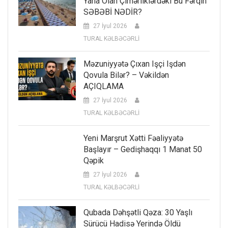
Yana Olan Çimərliklərdəki Bu Fərqin
SƏBƏBİ NƏDİR?
27 İyul 2026
TURAL KƏLBƏCƏRLİ
Məzuniyyətə Çıxan Işçi Işdən
Qovula Bilər? – Vəkildən
AÇIQLAMA
27 İyul 2026
TURAL KƏLBƏCƏRLİ
Yeni Marşrut Xətti Fəaliyyətə
Başlayır – Gedişhaqqı 1 Manat 50
Qəpik
27 İyul 2026
TURAL KƏLBƏCƏRLİ
Qubada Dəhşətli Qəza: 30 Yaşlı
Sürücü Hadisə Yerində Öldü