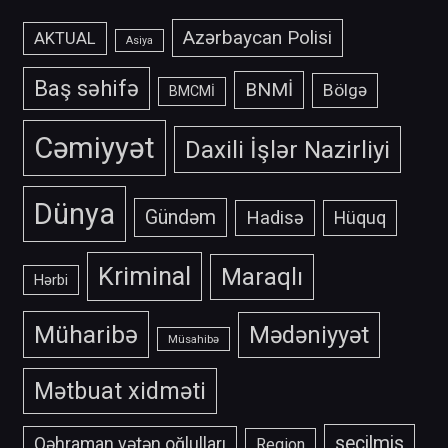
Azərbaycan Polisi
AKTUAL
Asiya
Baş səhifə
BNMİ
Bölgə
BMCMİ
Cəmiyyət
Daxili İşlər Nazirliyi
Dünya
Gündəm
Hadisə
Hüquq
Kriminal
Maraqlı
Hərbi
Müharibə
Mədəniyyət
Müsahibə
Mətbuat xidməti
secilmis
Qəhraman vətən oğlulları
Region