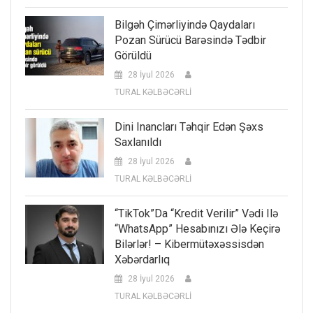
Bilgəh Çimərliyində Qaydaları
Pozan Sürücü Barəsində Tədbir
Görüldü
28 İyul 2026
TURAL KƏLBƏCƏRLİ
Dini Inancları Təhqir Edən Şəxs
Saxlanıldı
28 İyul 2026
TURAL KƏLBƏCƏRLİ
“TikTok”da “kredit Verilir” Vədi Ilə
“WhatsApp” Hesabınızı Ələ Keçirə
Bilərlər! – Kibermütəxəssisdən
Xəbərdarlıq
28 İyul 2026
TURAL KƏLBƏCƏRLİ