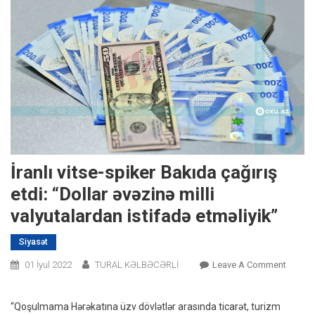
İranlı vitse-spiker Bakıda çağırış
etdi: “Dollar əvəzinə milli
valyutalardan istifadə etməliyik”
Siyasət
On
01 İyul 2022
TURAL KƏLBƏCƏRLİ
Leave A Comment
İranlı
Vitse-
“Qoşulmama Hərəkatına üzv dövlətlər arasında ticarət, turizm
Spiker