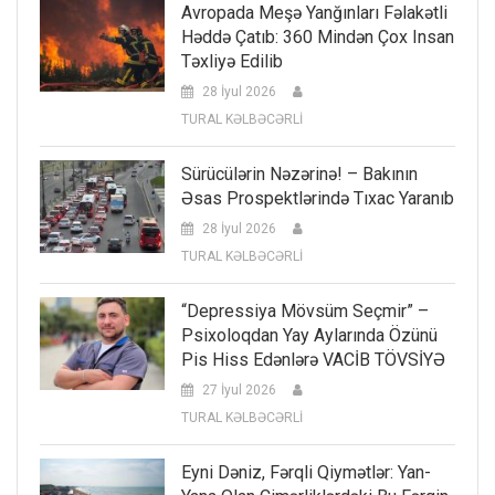
Avropada Meşə Yanğınları Fəlakətli
Həddə Çatıb: 360 Mindən Çox Insan
Təxliyə Edilib
28 İyul 2026
TURAL KƏLBƏCƏRLİ
Sürücülərin Nəzərinə! – Bakının
Əsas Prospektlərində Tıxac Yaranıb
28 İyul 2026
TURAL KƏLBƏCƏRLİ
“Depressiya Mövsüm Seçmir” –
Psixoloqdan Yay Aylarında Özünü
Pis Hiss Edənlərə VACİB TÖVSİYƏ
27 İyul 2026
TURAL KƏLBƏCƏRLİ
Eyni Dəniz, Fərqli Qiymətlər: Yan-