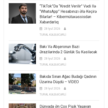
“TikTok”da “kredit Verilir” Vədi Ilə
“WhatsApp” Hesabınızı Ələ Keçirə
Bilərlər! – Kibermütəxəssisdən
Xəbərdarlıq
28 İyul 2026
TURAL KƏLBƏCƏRLİ
Bakı Və Abşeronun Bəzi
Ərazilərində 2 Günlük Su Kəsiləcək
28 İyul 2026
TURAL KƏLBƏCƏRLİ
Bakıda Sınan Ağac Budağı Qadının
Üzərinə Düşdü – VİDEO
28 İyul 2026
TURAL KƏLBƏCƏRLİ
Dünyada Ən Çox Pişik Yaşayan