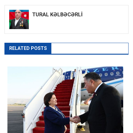
naviqasiyası
TURAL KƏLBƏCƏRLİ
RELATED POSTS