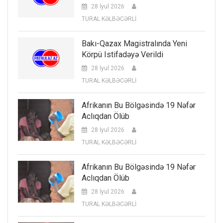
28 İyul 2026
TURAL KƏLBƏCƏRLİ
Bakı-Qazax Magistralında Yeni
Körpü Istifadəyə Verildi
28 İyul 2026
TURAL KƏLBƏCƏRLİ
Afrikanın Bu Bölgəsində 19 Nəfər
Aclıqdan Ölüb
28 İyul 2026
TURAL KƏLBƏCƏRLİ
Afrikanın Bu Bölgəsində 19 Nəfər
Aclıqdan Ölüb
28 İyul 2026
TURAL KƏLBƏCƏRLİ