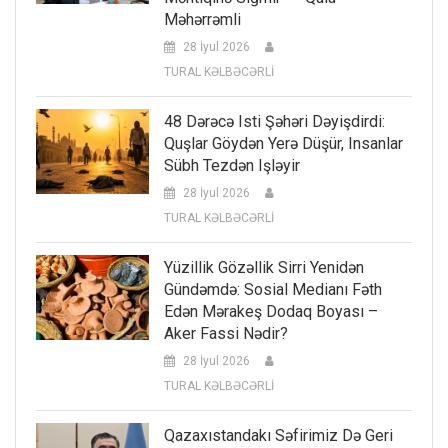
Məhərrəmli
28 İyul 2026
TURAL KƏLBƏCƏRLİ
48 Dərəcə Isti Şəhəri Dəyişdirdi:
Quşlar Göydən Yerə Düşür, Insanlar
Sübh Tezdən Işləyir
28 İyul 2026
TURAL KƏLBƏCƏRLİ
Yüzillik Gözəllik Sirri Yenidən
Gündəmdə: Sosial Medianı Fəth
Edən Mərakeş Dodaq Boyası –
Aker Fassi Nədir?
28 İyul 2026
TURAL KƏLBƏCƏRLİ
Qazaxıstandakı Səfirimiz Də Geri