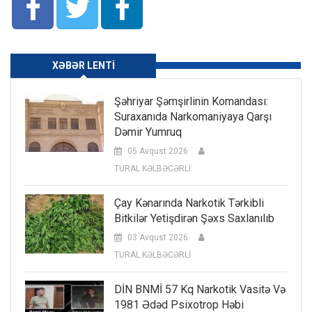
XƏBƏR LENTI
Şəhriyar Şəmşirlinin Komandası:
Suraxanıda Narkomaniyaya Qarşı
Dəmir Yumruq
05 Avqust 2026
TURAL KƏLBƏCƏRLİ
Çay Kənarında Narkotik Tərkibli
Bitkilər Yetişdirən Şəxs Saxlanılıb
03 Avqust 2026
TURAL KƏLBƏCƏRLİ
DİN BNMİ 57 Kq Narkotik Vasitə Və
1981 Ədəd Psixotrop Həbi