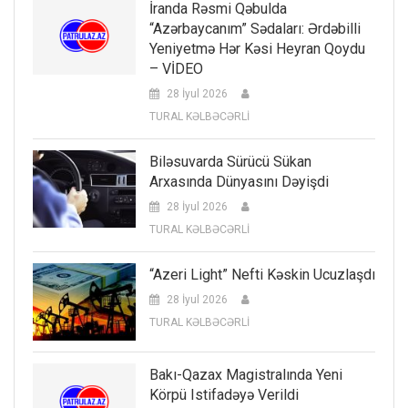
İranda Rəsmi Qəbulda
“Azərbaycanım” Sədaları: Ərdəbilli
Yeniyetmə Hər Kəsi Heyran Qoydu
– VİDEO
28 İyul 2026
TURAL KƏLBƏCƏRLİ
Biləsuvarda Sürücü Sükan
Arxasında Dünyasını Dəyişdi
28 İyul 2026
TURAL KƏLBƏCƏRLİ
“Azeri Light” Nefti Kəskin Ucuzlaşdı
28 İyul 2026
TURAL KƏLBƏCƏRLİ
Bakı-Qazax Magistralında Yeni
Körpü Istifadəyə Verildi