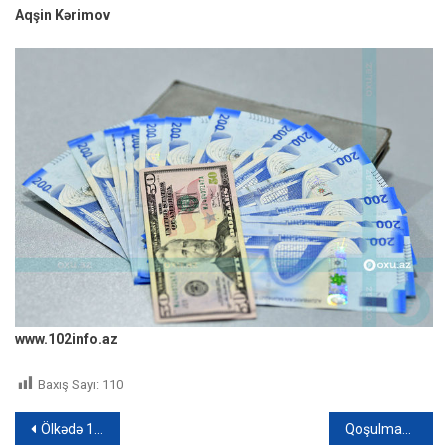
Aqşin Kərimov
www.102info.az
Baxış Sayı:
110
Yazı
Ölkədə 150 mindən çox şagird dərslikdə Anarı axtarır – VİDEO
Qoşulmama Hərəkatı Parlament Şəbəkəsinin Bakı konfransı davam edir – FOTO