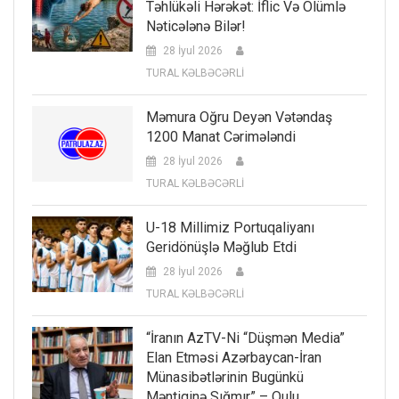
Təhlükəli Hərəkət: İflic Və Ölümlə
Nəticələnə Bilər!
28 İyul 2026
TURAL KƏLBƏCƏRLİ
Məmura Oğru Deyən Vətəndaş
1200 Manat Cərimələndi
28 İyul 2026
TURAL KƏLBƏCƏRLİ
U-18 Millimiz Portuqaliyanı
Geridönüşlə Məğlub Etdi
28 İyul 2026
TURAL KƏLBƏCƏRLİ
“İranın AzTV-Ni “düşmən Media”
Elan Etməsi Azərbaycan-İran
Münasibətlərinin Bugünkü
Məntiqinə Sığmır” – Qulu