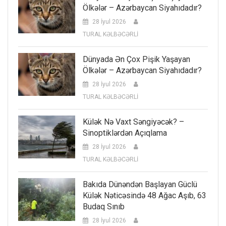
Ölkələr – Azərbaycan Siyahıdadır?
28 İyul 2026
TURAL KƏLBƏCƏRLİ
Dünyada Ən Çox Pişik Yaşayan
Ölkələr – Azərbaycan Siyahıdadır?
28 İyul 2026
TURAL KƏLBƏCƏRLİ
Külək Nə Vaxt Səngiyəcək? –
Sinoptiklərdən Açıqlama
28 İyul 2026
TURAL KƏLBƏCƏRLİ
Bakıda Dünəndən Başlayan Güclü
Külək Nəticəsində 48 Ağac Aşıb, 63
Budaq Sınıb
28 İyul 2026