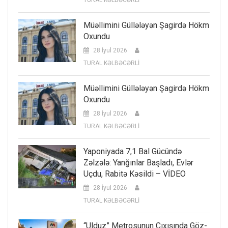
TURAL KƏLBƏCƏRLİ
Müəllimini Güllələyən Şagirdə Hökm
Oxundu
28 İyul 2026
TURAL KƏLBƏCƏRLİ
Müəllimini Güllələyən Şagirdə Hökm
Oxundu
28 İyul 2026
TURAL KƏLBƏCƏRLİ
Yaponiyada 7,1 Bal Gücündə
Zəlzələ: Yanğınlar Başladı, Evlər
Uçdu, Rabitə Kəsildi – VİDEO
28 İyul 2026
TURAL KƏLBƏCƏRLİ
“Ulduz” Metrosunun Çıxışında Göz-