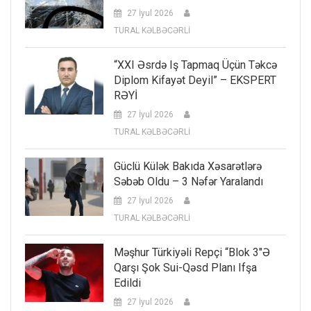
27 İyul 2026
TURAL KƏLBƏCƏRLİ
“XXI Əsrdə Iş Tapmaq Üçün Təkcə
Diplom Kifayət Deyil” – EKSPERT
RƏYİ
27 İyul 2026
TURAL KƏLBƏCƏRLİ
Güclü Külək Bakıda Xəsarətlərə
Səbəb Oldu – 3 Nəfər Yaralandı
27 İyul 2026
TURAL KƏLBƏCƏRLİ
Məşhur Türkiyəli Repçi “Blok 3″ə
Qarşı Şok Sui-Qəsd Planı Ifşa
Edildi
27 İyul 2026