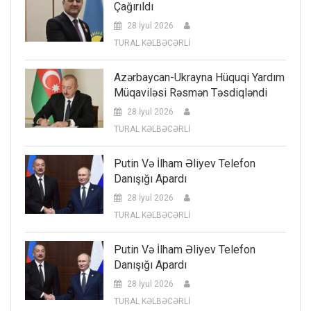
Çağırıldı
28 İyul 2026
TURAL KƏLBƏCƏRLİ
Azərbaycan-Ukrayna Hüquqi Yardım
Müqaviləsi Rəsmən Təsdiqləndi
28 İyul 2026
TURAL KƏLBƏCƏRLİ
Putin Və İlham Əliyev Telefon
Danışığı Apardı
28 İyul 2026
TURAL KƏLBƏCƏRLİ
Putin Və İlham Əliyev Telefon
Danışığı Apardı
28 İyul 2026
TURAL KƏLBƏCƏRLİ