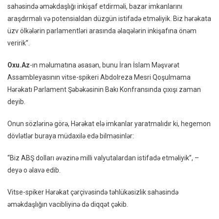
sahəsində əməkdaşlığı inkişaf etdirməli, bazar imkanlarını
Bakıda
araşdırmalı və potensialdan düzgün istifadə etməliyik. Biz hərəkata
Çağırış
üzv ölkələrin parlamentləri arasında əlaqələrin inkişafına önəm
Etdi:
veririk”.
“Dollar
Əvəzin
Oxu.Az
-ın məlumatına əsasən, bunu İran İslam Məşvərət
Milli
Assambleyasının vitse-spikeri Abdolreza Mesri Qoşulmama
Valyuta
Istifad
Hərəkatı Parlament Şəbəkəsinin Bakı Konfransında çıxışı zaman
Etməliy
deyib.
Onun sözlərinə görə, Hərəkat elə imkanlar yaratmalıdır ki, hegemon
dövlətlər buraya müdaxilə edə bilməsinlər:
“Biz ABŞ dolları əvəzinə milli valyutalardan istifadə etməliyik”, –
deyə o əlavə edib.
Vitse-spiker Hərəkat çərçivəsində təhlükəsizlik sahəsində
əməkdaşlığın vacibliyinə də diqqət çəkib.