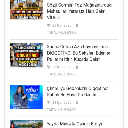
Gözü Görmür: Toz Mağazalardakı
Məhsulları Yararsız Hala Salır –
VİDEO
28 İyul 2026
TURAL KƏLBƏCƏRLİ
Xaricə Gedən Azərbaycanlıların
DİQQƏTİNƏ: Bu Səhvləri Edənlər
Pullarını Itirir, Küçədə Qalır!
28 İyul 2026
TURAL KƏLBƏCƏRLİ
Çimərliyə Gedənlərin Diqqətinə:
Sabah Bu Hava Gözlənilir
28 İyul 2026
TURAL KƏLBƏCƏRLİ
Yayda Minlərlə Gəncin Etdiyi