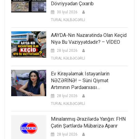
Dövriyyədən Çıxarıb
30 İyul 2026
TURAL KƏLBƏCƏRLİ
AAYDA-Nın Nəzarətində Olan Keçid
Niyə Bu Vəziyyətdədir? – VİDEO
28 İyul 2026
TURAL KƏLBƏCƏRLİ
Ev Kirayələmək Istəyənlərin
NƏZƏRİNƏ! – Süni Qiymət
Artımının Pərdəarxası…
28 İyul 2026
TURAL KƏLBƏCƏRLİ
Minalanmış Ərazilərdə Yanğın: FHN
Çətin Şərtlərdə Mübarizə Aparır
28 İyul 2026