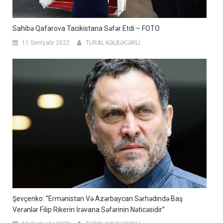
Sahibə Qafarova Tacikistana Səfər Etdi – FOTO
11 Sentyabr 2022
TURAL KƏLBƏCƏRLİ
Şevçenko: “Ermənistan Və Azərbaycan Sərhədində Baş
Verənlər Filip Rikerin İrəvana Səfərinin Nəticəsidir”