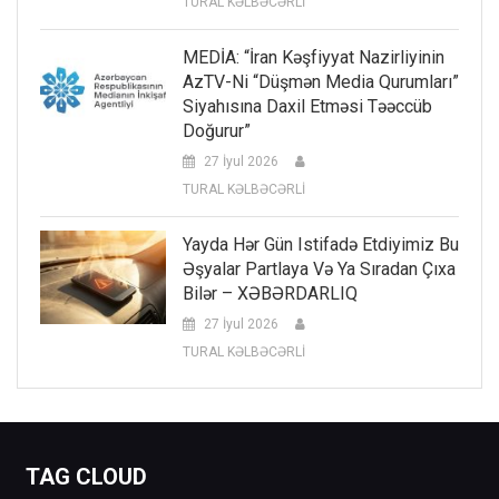
TURAL KƏLBƏCƏRLİ
MEDİA: “İran Kəşfiyyat Nazirliyinin
AzTV-Ni “düşmən Media Qurumları”
Siyahısına Daxil Etməsi Təəccüb
Doğurur”
27 İyul 2026
TURAL KƏLBƏCƏRLİ
Yayda Hər Gün Istifadə Etdiyimiz Bu
Əşyalar Partlaya Və Ya Sıradan Çıxa
Bilər – XƏBƏRDARLIQ
27 İyul 2026
TURAL KƏLBƏCƏRLİ
TAG CLOUD