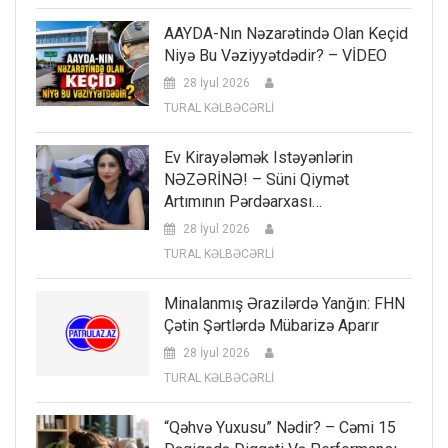
AAYDA-Nın Nəzarətində Olan Keçid
Niyə Bu Vəziyyətdədir? – VİDEO
28 İyul 2026
TURAL KƏLBƏCƏRLİ
Ev Kirayələmək Istəyənlərin
NƏZƏRİNƏ! – Süni Qiymət
Artımının Pərdəarxası…
28 İyul 2026
TURAL KƏLBƏCƏRLİ
Minalanmış Ərazilərdə Yanğın: FHN
Çətin Şərtlərdə Mübarizə Aparır
28 İyul 2026
TURAL KƏLBƏCƏRLİ
“Qəhvə Yuxusu” Nədir? – Cəmi 15