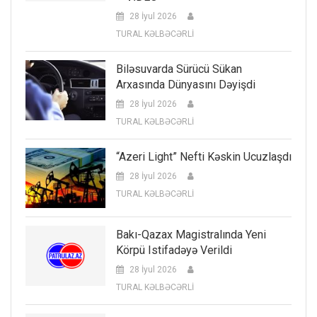
28 İyul 2026
TURAL KƏLBƏCƏRLİ
Biləsuvarda Sürücü Sükan
Arxasında Dünyasını Dəyişdi
28 İyul 2026
TURAL KƏLBƏCƏRLİ
“Azeri Light” Nefti Kəskin Ucuzlaşdı
28 İyul 2026
TURAL KƏLBƏCƏRLİ
Bakı-Qazax Magistralında Yeni
Körpü Istifadəyə Verildi
28 İyul 2026
TURAL KƏLBƏCƏRLİ