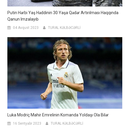
Putin Hərbi Yaş Həddinin 30 Yaşa Qədər Artırılması Haqqında
Qanun Imzalayıb
04 Avqust 2023
TURAL KƏLBƏCƏRLİ
Luka Modriç Mahir Emrelinin Komanda Yoldaşı Ola Bilər
16 Sentyabr 2023
TURAL KƏLBƏCƏRLİ