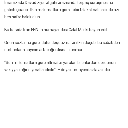
İmamzadə Davud ziyarətgahı ərazisində torpaq sürüşməsinə
Altında
gətirib çıxarıb. İlkin məlumatlara görə, təbii fəlakət nəticəsində azı
Qaldı:
beş nəfər həlak olub.
Ölənlər
Və
Bu barədə İran FHN-in nümayəndəsi Cəlal Maliki bəyan edib.
Itkin
Düşənl
Onun sözlərinə görə, daha doqquz nəfər itkin düşüb, bu səbəbdən
Var
qurbanların sayının artacağı istisna olunmur.
–
FOTO/
“Son məlumatlara görə altı nəfər yaralanıb, onlardan dördünün
vəziyyəti ağır qiymətləndirilir”, – deyə nümayəndə əlavə edib.