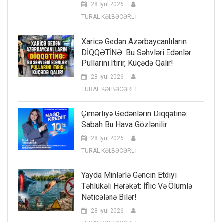
28 İyul 2026
TURAL KƏLBƏCƏRLİ
Xaricə Gedən Azərbaycanlıların
DİQQƏTİNƏ: Bu Səhvləri Edənlər
Pullarını Itirir, Küçədə Qalır!
28 İyul 2026
TURAL KƏLBƏCƏRLİ
Çimərliyə Gedənlərin Diqqətinə:
Sabah Bu Hava Gözlənilir
28 İyul 2026
TURAL KƏLBƏCƏRLİ
Yayda Minlərlə Gəncin Etdiyi
Təhlükəli Hərəkət: İflic Və Ölümlə
Nəticələnə Bilər!
28 İyul 2026