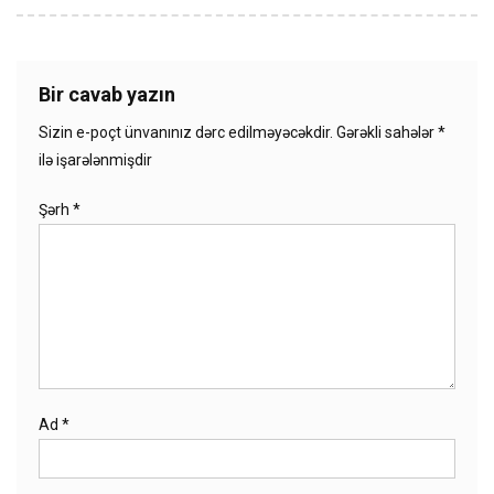
Bir cavab yazın
Sizin e-poçt ünvanınız dərc edilməyəcəkdir.
Gərəkli sahələr
*
ilə işarələnmişdir
Şərh
*
Ad
*