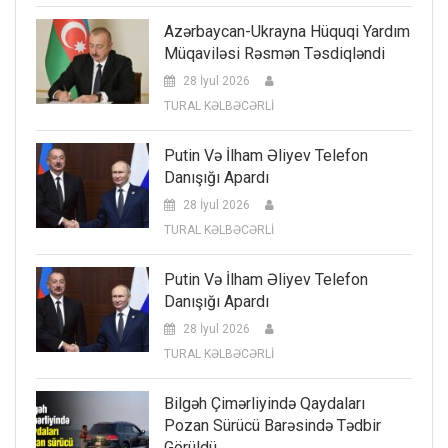
Azərbaycan-Ukrayna Hüquqi Yardım
Müqaviləsi Rəsmən Təsdiqləndi
28 İyul 2026
TURAL KƏLBƏCƏRLİ
Putin Və İlham Əliyev Telefon
Danışığı Apardı
28 İyul 2026
TURAL KƏLBƏCƏRLİ
Putin Və İlham Əliyev Telefon
Danışığı Apardı
28 İyul 2026
TURAL KƏLBƏCƏRLİ
Bilgəh Çimərliyində Qaydaları
Pozan Sürücü Barəsində Tədbir
Görüldü