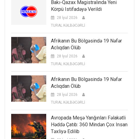
Bakı-Qazax Magistralında Yeni
Körpü Istifadəyə Verildi
28 İyul 2026
TURAL KƏLBƏCƏRLİ
Afrikanın Bu Bölgəsində 19 Nəfər
Aclıqdan Ölüb
28 İyul 2026
TURAL KƏLBƏCƏRLİ
Afrikanın Bu Bölgəsində 19 Nəfər
Aclıqdan Ölüb
28 İyul 2026
TURAL KƏLBƏCƏRLİ
Avropada Meşə Yanğınları Fəlakətli
Həddə Çatıb: 360 Mindən Çox Insan
Təxliyə Edilib