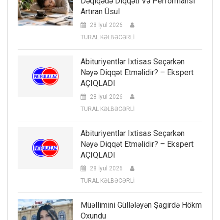
Dəqiqədə Diqqəti Və Performansı
Artıran Üsul
28 İyul 2026
TURAL KƏLBƏCƏRLİ
Abituriyentlər Ixtisas Seçərkən
Nəyə Diqqət Etməlidir? – Ekspert
AÇIQLADI
28 İyul 2026
TURAL KƏLBƏCƏRLİ
Abituriyentlər Ixtisas Seçərkən
Nəyə Diqqət Etməlidir? – Ekspert
AÇIQLADI
28 İyul 2026
TURAL KƏLBƏCƏRLİ
Müəllimini Güllələyən Şagirdə Hökm
Oxundu