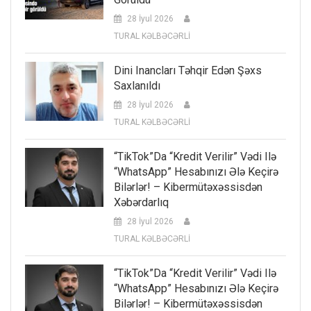
28 İyul 2026
TURAL KƏLBƏCƏRLİ
Dini Inancları Təhqir Edən Şəxs
Saxlanıldı
28 İyul 2026
TURAL KƏLBƏCƏRLİ
“TikTok”da “kredit Verilir” Vədi Ilə
“WhatsApp” Hesabınızı Ələ Keçirə
Bilərlər! – Kibermütəxəssisdən
Xəbərdarlıq
28 İyul 2026
TURAL KƏLBƏCƏRLİ
“TikTok”da “kredit Verilir” Vədi Ilə
“WhatsApp” Hesabınızı Ələ Keçirə
Bilərlər! – Kibermütəxəssisdən