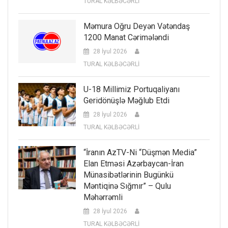
TURAL KƏLBƏCƏRLİ
Məmura Oğru Deyən Vətəndaş
1200 Manat Cərimələndi
28 İyul 2026
TURAL KƏLBƏCƏRLİ
U-18 Millimiz Portuqaliyanı
Geridönüşlə Məğlub Etdi
28 İyul 2026
TURAL KƏLBƏCƏRLİ
“İranın AzTV-Ni “düşmən Media”
Elan Etməsi Azərbaycan-İran
Münasibətlərinin Bugünkü
Məntiqinə Sığmır” – Qulu
Məhərrəmli
28 İyul 2026
TURAL KƏLBƏCƏRLİ