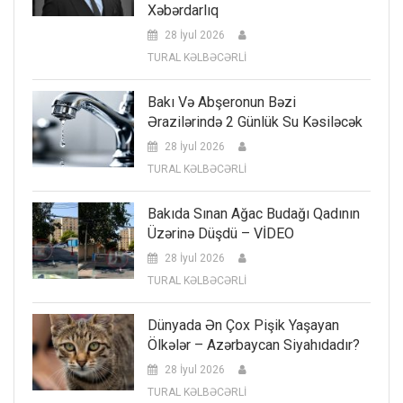
Xəbərdarlıq
28 İyul 2026
TURAL KƏLBƏCƏRLİ
Bakı Və Abşeronun Bəzi
Ərazilərində 2 Günlük Su Kəsiləcək
28 İyul 2026
TURAL KƏLBƏCƏRLİ
Bakıda Sınan Ağac Budağı Qadının
Üzərinə Düşdü – VİDEO
28 İyul 2026
TURAL KƏLBƏCƏRLİ
Dünyada Ən Çox Pişik Yaşayan
Ölkələr – Azərbaycan Siyahıdadır?
28 İyul 2026
TURAL KƏLBƏCƏRLİ