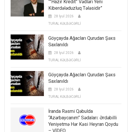
“”Hazır Kredit” Vədləri Yeni
Kiberdələduzluq Tələsidir”
28 İyul 2026
TURAL KƏLBƏCƏRLİ
Göyçayda Ağacları Qurudan Şəxs
Saxlanıldı
28 İyul 2026
TURAL KƏLBƏCƏRLİ
Göyçayda Ağacları Qurudan Şəxs
Saxlanıldı
28 İyul 2026
TURAL KƏLBƏCƏRLİ
İranda Rəsmi Qəbulda
“Azərbaycanım” Sədaları: Ərdəbilli
Yeniyetmə Hər Kəsi Heyran Qoydu
– VİDEO