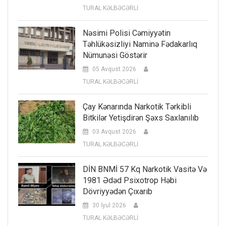
TURAL KƏLBƏCƏRLİ
Nəsimi Polisi Cəmiyyətin
Təhlükəsizliyi Naminə Fədakarlıq
Nümunəsi Göstərir
05 Avqust 2026
TURAL KƏLBƏCƏRLİ
Çay Kənarında Narkotik Tərkibli
Bitkilər Yetişdirən Şəxs Saxlanılıb
03 Avqust 2026
TURAL KƏLBƏCƏRLİ
DİN BNMİ 57 Kq Narkotik Vasitə Və
1981 Ədəd Psixotrop Həbi
Dövriyyədən Çıxarıb
30 İyul 2026
TURAL KƏLBƏCƏRLİ