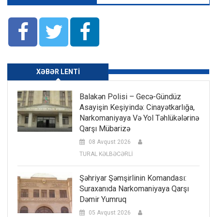
XƏBƏR LENTI
Balakən Polisi – Gecə-Gündüz
Asayişin Keşiyində: Cinayətkarlığa,
Narkomaniyaya Və Yol Təhlükələrinə
Qarşı Mübarizə
08 Avqust 2026
TURAL KƏLBƏCƏRLİ
Şəhriyar Şəmşirlinin Komandası:
Suraxanıda Narkomaniyaya Qarşı
Dəmir Yumruq
05 Avqust 2026