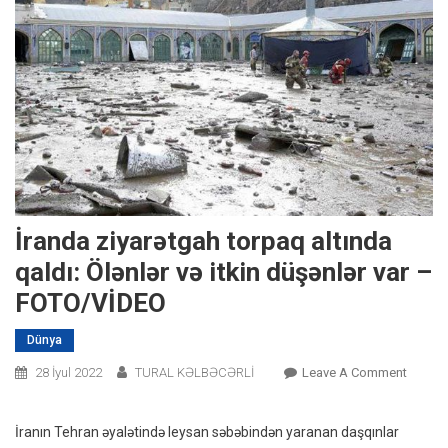
İranda ziyarətgah torpaq altında
qaldı: Ölənlər və itkin düşənlər var –
FOTO/VİDEO
Dünya
On
28 İyul 2022
TURAL KƏLBƏCƏRLİ
Leave A Comment
İranda
Ziyarə
İranın Tehran əyalətində leysan səbəbindən yaranan daşqınlar
Torpaq