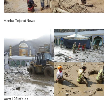
Mənbə: Tejarat News
www.102info.az