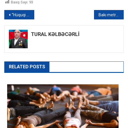
Baxış Sayı:
93
Yazı
“Hüquqi məsuliyyəti dərk etsək, “reket jurnalistika”nın kökünü kəsə bilərik” – RƏY
Bakı metrosunun Rusiyadan aldığı müasir qatarların gətirilməsi gecikir
naviqasiyası
TURAL KƏLBƏCƏRLİ
RELATED POSTS