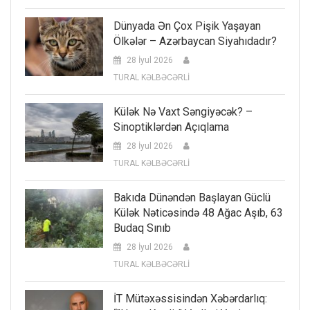
Dünyada Ən Çox Pişik Yaşayan
Ölkələr – Azərbaycan Siyahıdadır?
28 İyul 2026
TURAL KƏLBƏCƏRLİ
Külək Nə Vaxt Səngiyəcək? –
Sinoptiklərdən Açıqlama
28 İyul 2026
TURAL KƏLBƏCƏRLİ
Bakıda Dünəndən Başlayan Güclü
Külək Nəticəsində 48 Ağac Aşıb, 63
Budaq Sınıb
28 İyul 2026
TURAL KƏLBƏCƏRLİ
İT Mütəxəssisindən Xəbərdarlıq: