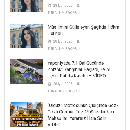
28 İyul 2026
TURAL KƏLBƏCƏRLİ
Müəllimini Güllələyən Şagirdə Hökm
Oxundu
28 İyul 2026
TURAL KƏLBƏCƏRLİ
Yaponiyada 7,1 Bal Gücündə
Zəlzələ: Yanğınlar Başladı, Evlər
Uçdu, Rabitə Kəsildi – VİDEO
28 İyul 2026
TURAL KƏLBƏCƏRLİ
“Ulduz” Metrosunun Çıxışında Göz-
Gözü Görmür: Toz Mağazalardakı
Məhsulları Yararsız Hala Salır –
VİDEO