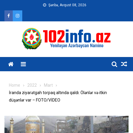
Skip
Şənbə, Avqust 08, 2026
to
content
Home
2022
Mart
İranda ziyarətgah torpaq altında qaldı: Ölənlər və itkin
düşənlər var – FOTO/VİDEO