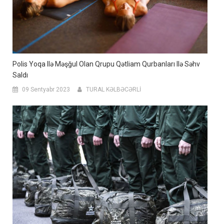
Polis Yoqa Ilə Məşğul Olan Qrupu Qətliam Qurbanları Ilə Səhv
Saldı
09 Sentyabr 2023
TURAL KƏLBƏCƏRLİ