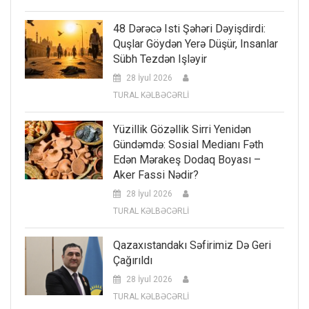
48 Dərəcə Isti Şəhəri Dəyişdirdi:
Quşlar Göydən Yerə Düşür, Insanlar
Sübh Tezdən Işləyir
28 İyul 2026
TURAL KƏLBƏCƏRLİ
Yüzillik Gözəllik Sirri Yenidən
Gündəmdə: Sosial Medianı Fəth
Edən Mərakeş Dodaq Boyası –
Aker Fassi Nədir?
28 İyul 2026
TURAL KƏLBƏCƏRLİ
Qazaxıstandakı Səfirimiz Də Geri
Çağırıldı
28 İyul 2026
TURAL KƏLBƏCƏRLİ