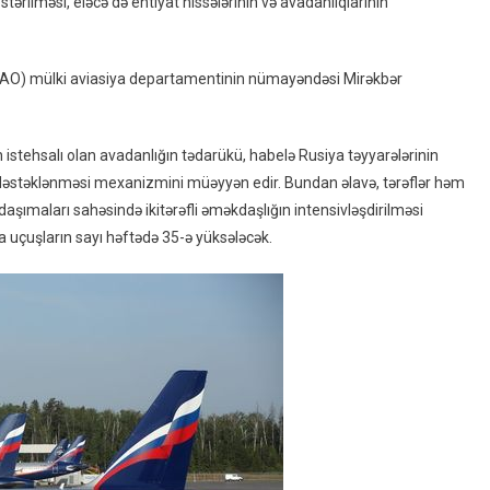
tərilməsi, eləcə də ehtiyat hissələrinin və avadanlıqlarının
Təyyarələrini
Ehtiyat
Hissələri
 (CAO) mülki aviasiya departamentinin nümayəndəsi Mirəkbər
Ilə
Təmin
Edəcək
n istehsalı olan avadanlığın tədarükü, habelə Rusiya təyyarələrinin
Və
və dəstəklənməsi mexanizmini müəyyən edir. Bundan əlavə, tərəflər həm
Texniki
ımaları sahəsində ikitərəfli əməkdaşlığın intensivləşdirilməsi
Xidmət
a uçuşların sayı həftədə 35-ə yüksələcək.
Göstərəcək