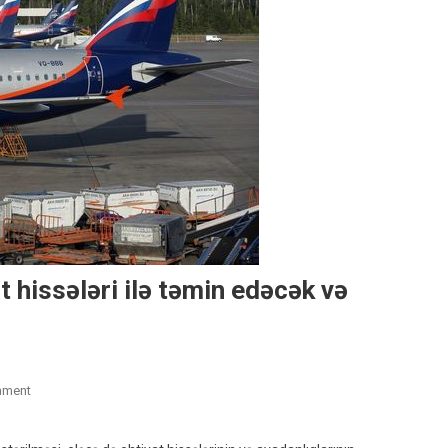
t hissələri ilə təmin edəcək və
On
mment
İran
Rusiya