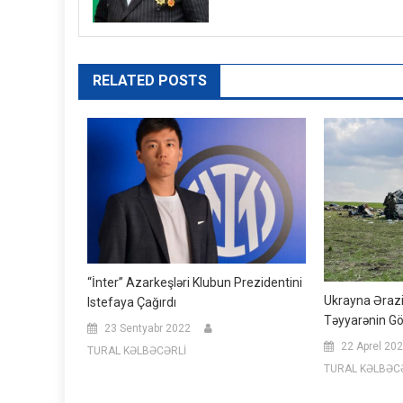
RELATED POSTS
“İnter” Azarkeşləri Klubun Prezidentini
Ukrayna Əraz
Istefaya Çağırdı
Təyyarənin Gö
23 Sentyabr 2022
22 Aprel 20
TURAL KƏLBƏCƏRLİ
TURAL KƏLBƏC