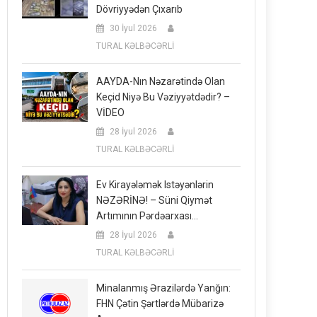
Dövriyyədən Çıxarıb
30 İyul 2026
TURAL KƏLBƏCƏRLİ
AAYDA-Nın Nəzarətində Olan
Keçid Niyə Bu Vəziyyətdədir? –
VİDEO
28 İyul 2026
TURAL KƏLBƏCƏRLİ
Ev Kirayələmək Istəyənlərin
NƏZƏRİNƏ! – Süni Qiymət
Artımının Pərdəarxası…
28 İyul 2026
TURAL KƏLBƏCƏRLİ
Minalanmış Ərazilərdə Yanğın:
FHN Çətin Şərtlərdə Mübarizə