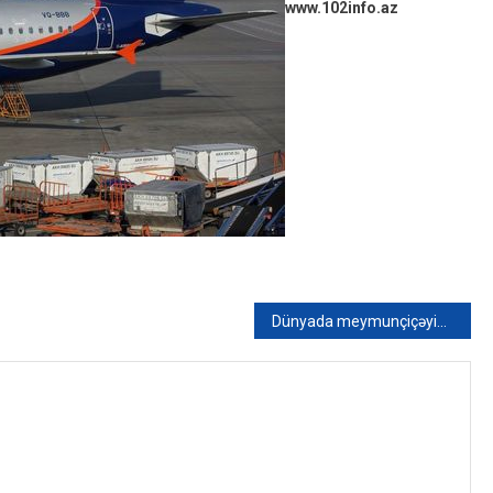
www.102info.az
Dünyada meymunçiçəyinə yoluxanların sayı 18 minə çatdı