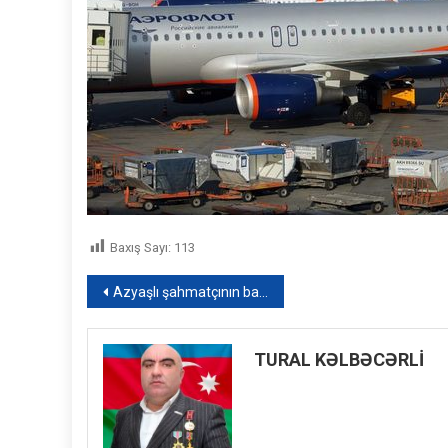
Baxış Sayı:
113
Yazı
Azyaşlı şahmatçının barmağını sındıran robot cəzalandırıldı – VİDEO
naviqasiyası
TURAL KƏLBƏCƏRLİ