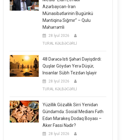
Azərbaycan-İran
Münasibətlərinin Bugünkü
Məntiqinə Sığmır” – Qulu
Məhərrəmli
28 İyul 2026
TURAL KƏLBƏCƏRLİ
48 Dərəcə Isti Şəhəri Dəyişdirdi:
Quşlar Göydən Yerə Düşür,
Insanlar Sübh Tezdən Işləyir
28 İyul 2026
TURAL KƏLBƏCƏRLİ
Yüzillik Gözəllik Sirri Yenidən
Gündəmdə: Sosial Medianı Fəth
Edən Mərakeş Dodaq Boyası –
Aker Fassi Nədir?
28 İyul 2026