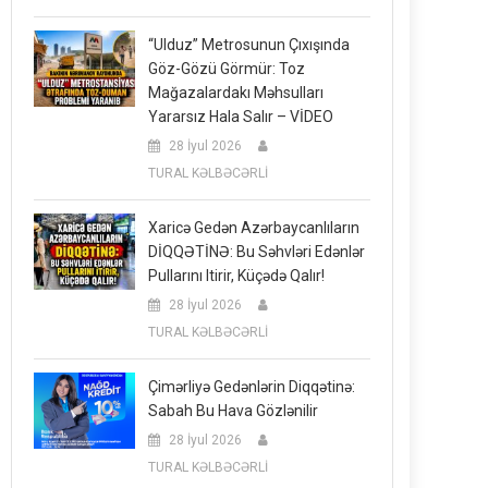
“Ulduz” Metrosunun Çıxışında
Göz-Gözü Görmür: Toz
Mağazalardakı Məhsulları
Yararsız Hala Salır – VİDEO
28 İyul 2026
TURAL KƏLBƏCƏRLİ
Xaricə Gedən Azərbaycanlıların
DİQQƏTİNƏ: Bu Səhvləri Edənlər
Pullarını Itirir, Küçədə Qalır!
28 İyul 2026
TURAL KƏLBƏCƏRLİ
Çimərliyə Gedənlərin Diqqətinə:
Sabah Bu Hava Gözlənilir
28 İyul 2026
TURAL KƏLBƏCƏRLİ