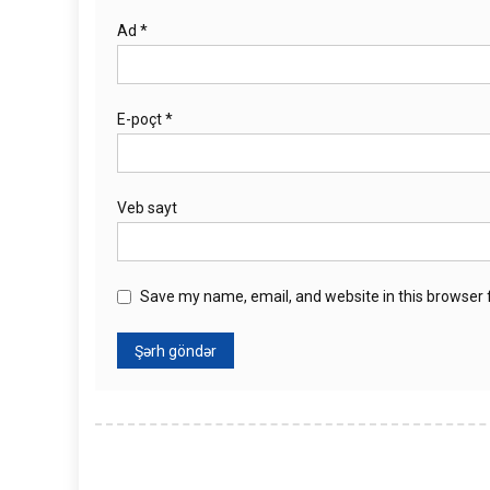
Ad
*
E-poçt
*
Veb sayt
Save my name, email, and website in this browser 