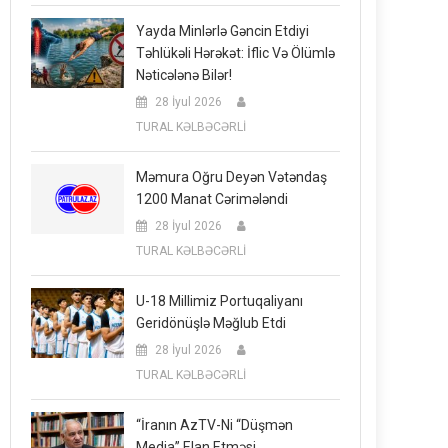
Yayda Minlərlə Gəncin Etdiyi
Təhlükəli Hərəkət: İflic Və Ölümlə
Nəticələnə Bilər!
28 İyul 2026
TURAL KƏLBƏCƏRLİ
Məmura Oğru Deyən Vətəndaş
1200 Manat Cərimələndi
28 İyul 2026
TURAL KƏLBƏCƏRLİ
U-18 Millimiz Portuqaliyanı
Geridönüşlə Məğlub Etdi
28 İyul 2026
TURAL KƏLBƏCƏRLİ
“İranın AzTV-Ni “düşmən
Media” Elan Etməsi