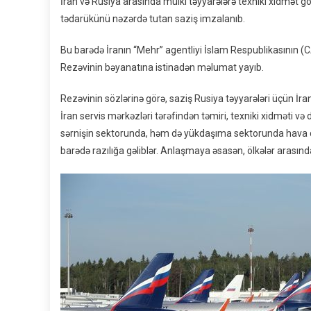
İran və Rusiya arasında mülki təyyarələrə texniki xidmət gös
tədarükünü nəzərdə tutan saziş imzalanıb.
Bu barədə İranın “Mehr” agentliyi İslam Respublikasının
Rezəvinin bəyanatına istinadən məlumat yayıb.
Rezəvinin sözlərinə görə, saziş Rusiya təyyarələri üçün İra
İran servis mərkəzləri tərəfindən təmiri, texniki xidməti 
sərnişin sektorunda, həm də yükdaşıma sektorunda hava daş
barədə razılığa gəliblər. Anlaşmaya əsasən, ölkələr arasınd