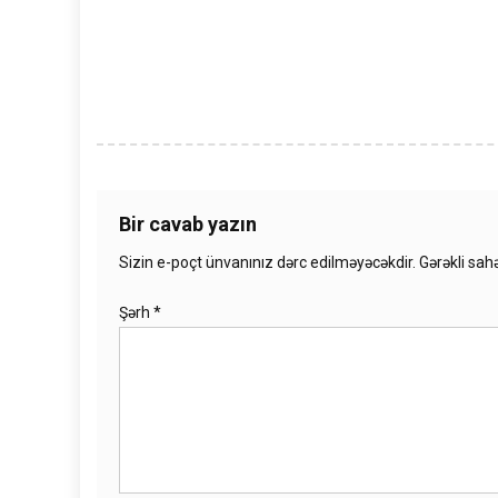
Bir cavab yazın
Sizin e-poçt ünvanınız dərc edilməyəcəkdir.
Gərəkli sah
Şərh
*