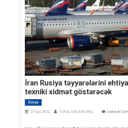
İran Rusiya təyyarələrini ehtiya
texniki xidmət göstərəcək
Dünya
27 İyul 2022
TURAL KƏLBƏCƏRLİ
Leave A Co