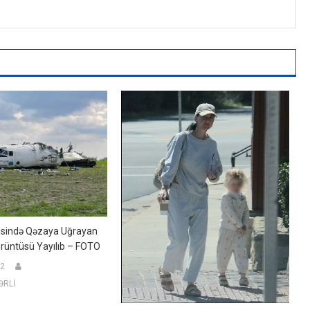
isində Qəzaya Uğrayan
rüntüsü Yayılıb – FOTO
22
ƏRLİ