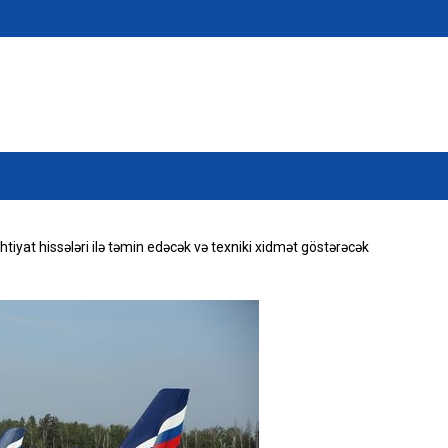
ehtiyat hissələri ilə təmin edəcək və texniki xidmət göstərəcək