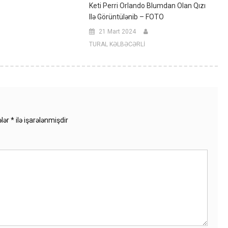
Keti Perri Orlando Blumdan Olan Qızı
Ilə Görüntülənib – FOTO
21 Mart 2024
TURAL KƏLBƏCƏRLİ
ələr
*
ilə işarələnmişdir