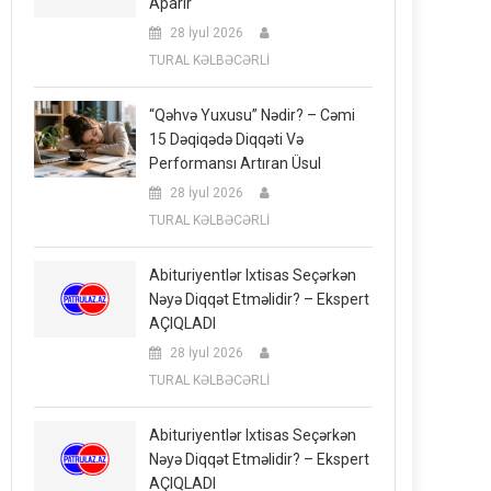
Aparır
28 İyul 2026
TURAL KƏLBƏCƏRLİ
“Qəhvə Yuxusu” Nədir? – Cəmi
15 Dəqiqədə Diqqəti Və
Performansı Artıran Üsul
28 İyul 2026
TURAL KƏLBƏCƏRLİ
Abituriyentlər Ixtisas Seçərkən
Nəyə Diqqət Etməlidir? – Ekspert
AÇIQLADI
28 İyul 2026
TURAL KƏLBƏCƏRLİ
Abituriyentlər Ixtisas Seçərkən
Nəyə Diqqət Etməlidir? – Ekspert
AÇIQLADI