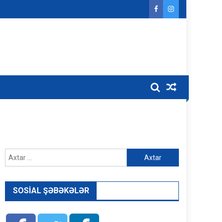
Axtarış:
SOSIAL ŞƏBƏKƏLƏR