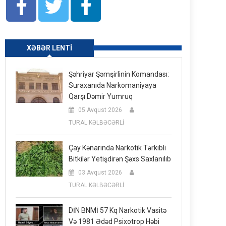
XƏBƏR LENTI
Şəhriyar Şəmşirlinin Komandası:
Suraxanıda Narkomaniyaya
Qarşı Dəmir Yumruq
05 Avqust 2026
TURAL KƏLBƏCƏRLİ
Çay Kənarında Narkotik Tərkibli
Bitkilər Yetişdirən Şəxs Saxlanılıb
03 Avqust 2026
TURAL KƏLBƏCƏRLİ
DİN BNMİ 57 Kq Narkotik Vasitə
Və 1981 Ədəd Psixotrop Həbi