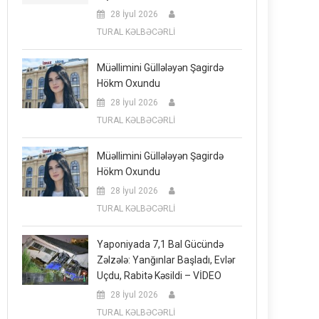
28 İyul 2026
TURAL KƏLBƏCƏRLİ
Müəllimini Güllələyən Şagirdə
Hökm Oxundu
28 İyul 2026
TURAL KƏLBƏCƏRLİ
Müəllimini Güllələyən Şagirdə
Hökm Oxundu
28 İyul 2026
TURAL KƏLBƏCƏRLİ
Yaponiyada 7,1 Bal Gücündə
Zəlzələ: Yanğınlar Başladı, Evlər
Uçdu, Rabitə Kəsildi – VİDEO
28 İyul 2026
TURAL KƏLBƏCƏRLİ