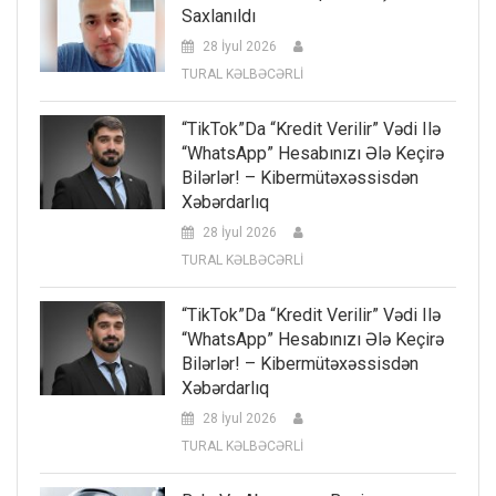
Saxlanıldı
28 İyul 2026
TURAL KƏLBƏCƏRLİ
“TikTok”da “kredit Verilir” Vədi Ilə
“WhatsApp” Hesabınızı Ələ Keçirə
Bilərlər! – Kibermütəxəssisdən
Xəbərdarlıq
28 İyul 2026
TURAL KƏLBƏCƏRLİ
“TikTok”da “kredit Verilir” Vədi Ilə
“WhatsApp” Hesabınızı Ələ Keçirə
Bilərlər! – Kibermütəxəssisdən
Xəbərdarlıq
28 İyul 2026
TURAL KƏLBƏCƏRLİ