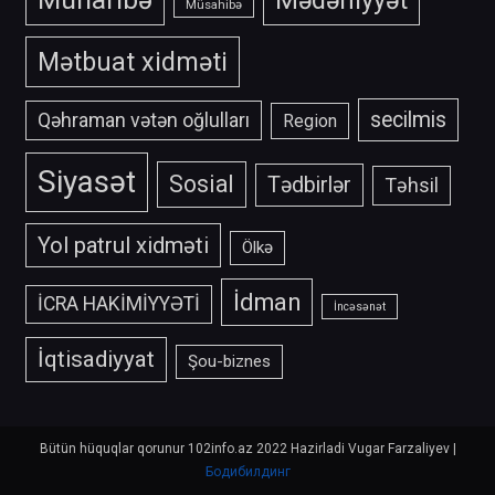
Müsahibə
Mətbuat xidməti
secilmis
Qəhraman vətən oğlulları
Region
Siyasət
Sosial
Tədbirlər
Təhsil
Yol patrul xidməti
Ölkə
İdman
İCRA HAKİMİYYƏTİ
İncəsənət
İqtisadiyyat
Şou-biznes
Bütün hüquqlar qorunur 102info.az 2022 Hazirladi Vugar Farzaliyev
|
Бодибилдинг