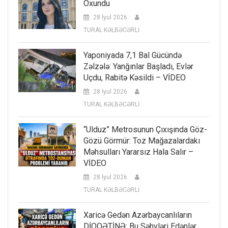
Oxundu
28 İyul 2026
TURAL KƏLBƏCƏRLİ
Yaponiyada 7,1 Bal Gücündə
Zəlzələ: Yanğınlar Başladı, Evlər
Uçdu, Rabitə Kəsildi – VİDEO
28 İyul 2026
TURAL KƏLBƏCƏRLİ
“Ulduz” Metrosunun Çıxışında Göz-
Gözü Görmür: Toz Mağazalardakı
Məhsulları Yararsız Hala Salır –
VİDEO
28 İyul 2026
TURAL KƏLBƏCƏRLİ
Xaricə Gedən Azərbaycanlıların
DİQQƏTİNƏ: Bu Səhvləri Edənlər