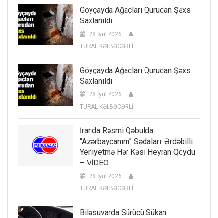
Göyçayda Ağacları Qurudan Şəxs
Saxlanıldı
28 İyul 2026
TURAL KƏLBƏCƏRLİ
Göyçayda Ağacları Qurudan Şəxs
Saxlanıldı
28 İyul 2026
TURAL KƏLBƏCƏRLİ
İranda Rəsmi Qəbulda
“Azərbaycanım” Sədaları: Ərdəbilli
Yeniyetmə Hər Kəsi Heyran Qoydu
– VİDEO
28 İyul 2026
TURAL KƏLBƏCƏRLİ
Biləsuvarda Sürücü Sükan