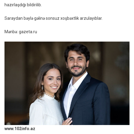
hazırlaşdığı bildirilib.
Saraydan bəylə gəlinə sonsuz xoşbəxtlik arzulayıblar.
Mənbə: gazeta.ru
www.102info.az