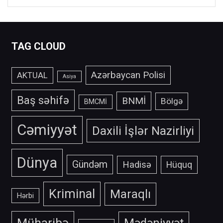
TAG CLOUD
Azərbaycan Polisi
AKTUAL
Asiya
Baş səhifə
BNMİ
Bölgə
BMCMİ
Cəmiyyət
Daxili İşlər Nazirliyi
Dünya
Gündəm
Hadisə
Hüquq
Kriminal
Maraqlı
Hərbi
Müharibə
Mədəniyyət