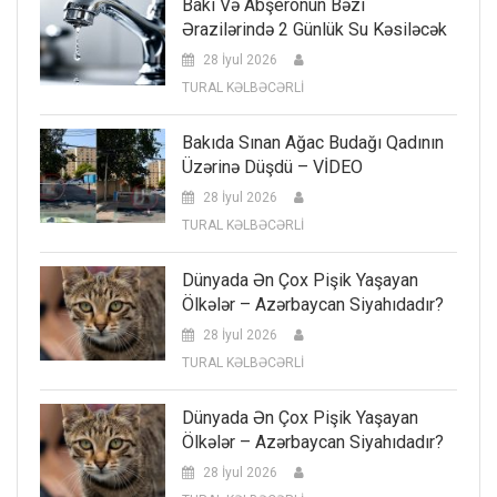
Bakı Və Abşeronun Bəzi
Ərazilərində 2 Günlük Su Kəsiləcək
28 İyul 2026
TURAL KƏLBƏCƏRLİ
Bakıda Sınan Ağac Budağı Qadının
Üzərinə Düşdü – VİDEO
28 İyul 2026
TURAL KƏLBƏCƏRLİ
Dünyada Ən Çox Pişik Yaşayan
Ölkələr – Azərbaycan Siyahıdadır?
28 İyul 2026
TURAL KƏLBƏCƏRLİ
Dünyada Ən Çox Pişik Yaşayan
Ölkələr – Azərbaycan Siyahıdadır?
28 İyul 2026