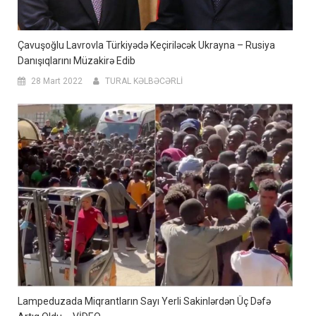
Çavuşoğlu Lavrovla Türkiyədə Keçiriləcək Ukrayna – Rusiya
Danışıqlarını Müzakirə Edib
28 Mart 2022
TURAL KƏLBƏCƏRLİ
Lampeduzada Miqrantların Sayı Yerli Sakinlərdən Üç Dəfə