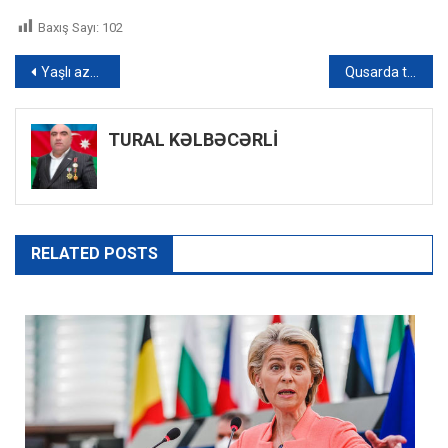
Baxış Sayı:
102
Yazı
Yaşlı azərbaycanlı Ukraynada kimsəsiz qaldı: Vətənə qayıtmaq istəyən Məmməd yaxınlarına səsləndi – VİDEO
Qusarda traktor qoşqusu tonlarla ot bağlaması ilə birlikdə yanıb: Xəsarət alan var
naviqasiyası
TURAL KƏLBƏCƏRLİ
RELATED POSTS