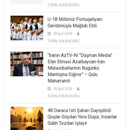
TURAL KƏLBƏCƏRLİ
U-18 Millimiz Portuqaliyanı
Geridönüşlə Məğlub Etdi
28 İyul 2026
TURAL KƏLBƏCƏRLİ
“İranın AzTV-Ni “düşmən Media”
Elan Etməsi Azərbaycan-İran
Münasibətlərinin Bugünkü
Məntiqinə Sığmır” – Qulu
Məhərrəmli
28 İyul 2026
TURAL KƏLBƏCƏRLİ
48 Dərəcə Isti Şəhəri Dəyişdirdi:
Quşlar Göydən Yerə Düşür, Insanlar
Sübh Tezdən Işləyir