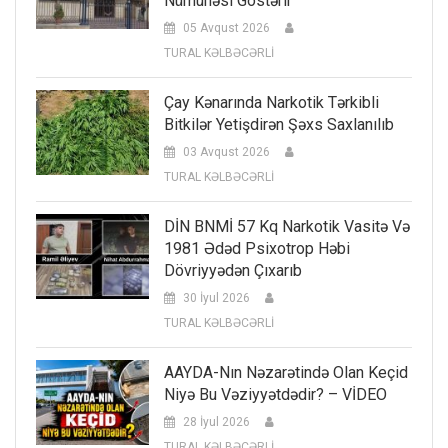
Nümunəsi Göstərir
05 Avqust 2026
TURAL KƏLBƏCƏRLİ
Çay Kənarında Narkotik Tərkibli
Bitkilər Yetişdirən Şəxs Saxlanılıb
03 Avqust 2026
TURAL KƏLBƏCƏRLİ
DİN BNMİ 57 Kq Narkotik Vasitə Və
1981 Ədəd Psixotrop Həbi
Dövriyyədən Çıxarıb
30 İyul 2026
TURAL KƏLBƏCƏRLİ
AAYDA-Nın Nəzarətində Olan Keçid
Niyə Bu Vəziyyətdədir? – VİDEO
28 İyul 2026
TURAL KƏLBƏCƏRLİ