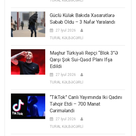
TURAL KƏLBƏCƏRLİ
Güclü Külək Bakıda Xəsarətlərə
Səbəb Oldu – 3 Nəfər Yaralandı
27 İyul 2026
TURAL KƏLBƏCƏRLİ
Məşhur Türkiyəli Repçi “Blok 3″ə
Qarşı Şok Sui-Qəsd Planı Ifşa
Edildi
27 İyul 2026
TURAL KƏLBƏCƏRLİ
“TikTok” Canlı Yayımında Iki Qadını
Təhqir Etdi – 700 Manat
Cərimələndi
27 İyul 2026
TURAL KƏLBƏCƏRLİ