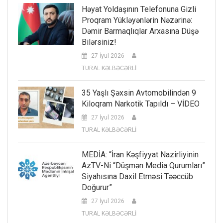
Həyat Yoldaşının Telefonuna Gizli
Proqram Yükləyənlərin Nəzərinə:
Dəmir Barmaqlıqlar Arxasına Düşə
Bilərsiniz!
27 İyul 2026
TURAL KƏLBƏCƏRLİ
35 Yaşlı Şəxsin Avtomobilindən 9
Kiloqram Narkotik Tapıldı – VİDEO
27 İyul 2026
TURAL KƏLBƏCƏRLİ
MEDİA: “İran Kəşfiyyat Nazirliyinin
AzTV-Ni “düşmən Media Qurumları”
Siyahısına Daxil Etməsi Təəccüb
Doğurur”
27 İyul 2026
TURAL KƏLBƏCƏRLİ