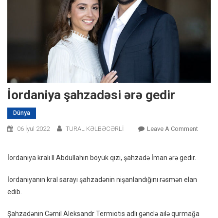
İordaniya şahzadəsi ərə gedir
Dünya
On
06 İyul 2022
TURAL KƏLBƏCƏRLİ
Leave A Comment
İordani
Şahzad
İordaniya kralı II Abdullahın böyük qızı, şahzadə İman ərə gedir.
Ərə
Gedir
İordaniyanın kral sarayı şahzadənin nişanlandığını rəsmən elan
edib.
Şahzadənin Cəmil Aleksandr Termiotis adlı gənclə ailə qurmağa