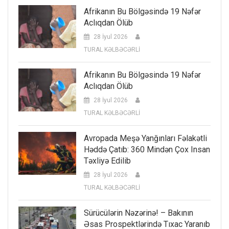
Afrikanın Bu Bölgəsində 19 Nəfər
Aclıqdan Ölüb
28 İyul 2026
TURAL KƏLBƏCƏRLİ
Afrikanın Bu Bölgəsində 19 Nəfər
Aclıqdan Ölüb
28 İyul 2026
TURAL KƏLBƏCƏRLİ
Avropada Meşə Yanğınları Fəlakətli
Həddə Çatıb: 360 Mindən Çox Insan
Təxliyə Edilib
28 İyul 2026
TURAL KƏLBƏCƏRLİ
Sürücülərin Nəzərinə! – Bakının
Əsas Prospektlərində Tıxac Yaranıb