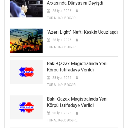
Arxasında Dünyasını Dəyişdi
28 İyul 2026
TURAL KƏLBƏCƏRLİ
“Azeri Light” Nefti Kəskin Ucuzlaşdı
28 İyul 2026
TURAL KƏLBƏCƏRLİ
Bakı-Qazax Magistralında Yeni
Körpü Istifadəyə Verildi
28 İyul 2026
TURAL KƏLBƏCƏRLİ
Bakı-Qazax Magistralında Yeni
Körpü Istifadəyə Verildi
28 İyul 2026
TURAL KƏLBƏCƏRLİ