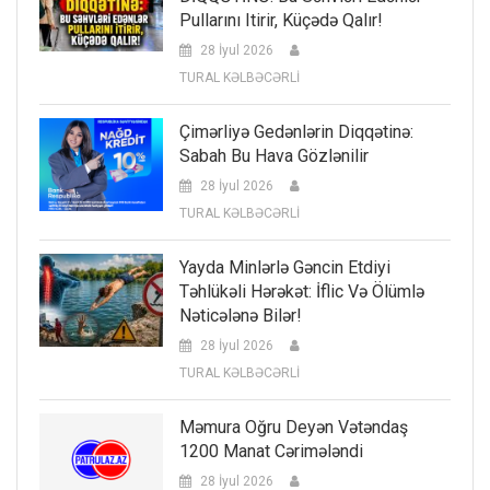
Pullarını Itirir, Küçədə Qalır!
28 İyul 2026
TURAL KƏLBƏCƏRLİ
Çimərliyə Gedənlərin Diqqətinə:
Sabah Bu Hava Gözlənilir
28 İyul 2026
TURAL KƏLBƏCƏRLİ
Yayda Minlərlə Gəncin Etdiyi
Təhlükəli Hərəkət: İflic Və Ölümlə
Nəticələnə Bilər!
28 İyul 2026
TURAL KƏLBƏCƏRLİ
Məmura Oğru Deyən Vətəndaş
1200 Manat Cərimələndi
28 İyul 2026