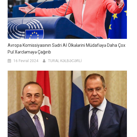
Avropa Komissiyasının Sədri Aİ Ölkələrini Müdafiəyə Daha Çox
Pul Xərcləməyə Çağırıb
16 Fevral 2024
TURAL KƏLBƏCƏRLİ