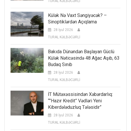
TURAL KƏLBƏCƏRLİ
Külək Nə Vaxt Səngiyəcək? –
Sinoptiklərdən Açıqlama
28 İyul 2026
TURAL KƏLBƏCƏRLİ
Bakıda Dünəndən Başlayan Güclü
Külək Nəticəsində 48 Ağac Aşıb, 63
Budaq Sınıb
28 İyul 2026
TURAL KƏLBƏCƏRLİ
İT Mütəxəssisindən Xəbərdarlıq:
“”Hazır Kredit” Vədləri Yeni
Kiberdələduzluq Tələsidir”
28 İyul 2026
TURAL KƏLBƏCƏRLİ