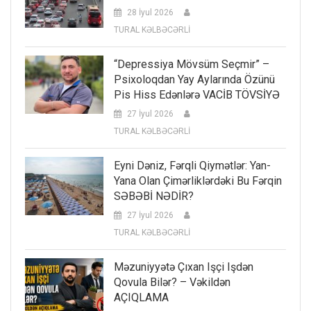
28 İyul 2026
TURAL KƏLBƏCƏRLİ
“Depressiya Mövsüm Seçmir” –
Psixoloqdan Yay Aylarında Özünü
Pis Hiss Edənlərə VACİB TÖVSİYƏ
27 İyul 2026
TURAL KƏLBƏCƏRLİ
Eyni Dəniz, Fərqli Qiymətlər: Yan-
Yana Olan Çimərliklərdəki Bu Fərqin
SƏBƏBİ NƏDİR?
27 İyul 2026
TURAL KƏLBƏCƏRLİ
Məzuniyyətə Çıxan Işçi Işdən
Qovula Bilər? – Vəkildən
AÇIQLAMA