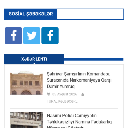
SOSIAL ŞƏBƏKƏLƏR
XƏBƏR LENTI
Şəhriyar Şəmşirlinin Komandası:
Suraxanıda Narkomaniyaya Qarşı
Dəmir Yumruq
05 Avqust 2026
TURAL KƏLBƏCƏRLİ
Nəsimi Polisi Cəmiyyətin
Təhlükəsizliyi Naminə Fədakarlıq