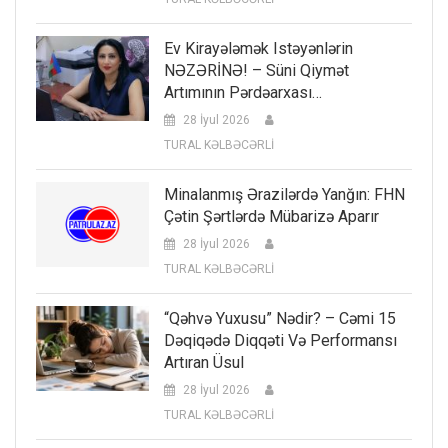
Ev Kirayələmək Istəyənlərin
NƏZƏRİNƏ! – Süni Qiymət
Artımının Pərdəarxası…
28 İyul 2026
TURAL KƏLBƏCƏRLİ
Minalanmış Ərazilərdə Yanğın: FHN
Çətin Şərtlərdə Mübarizə Aparır
28 İyul 2026
TURAL KƏLBƏCƏRLİ
“Qəhvə Yuxusu” Nədir? – Cəmi 15
Dəqiqədə Diqqəti Və Performansı
Artıran Üsul
28 İyul 2026
TURAL KƏLBƏCƏRLİ