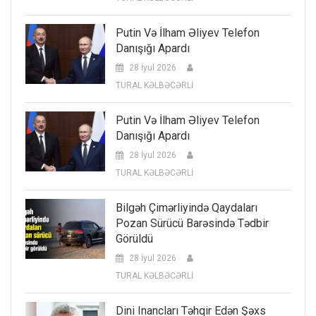
Putin Və İlham Əliyev Telefon
Danışığı Apardı
28 İyul 2026
TURAL KƏLBƏCƏRLİ
Putin Və İlham Əliyev Telefon
Danışığı Apardı
28 İyul 2026
TURAL KƏLBƏCƏRLİ
Bilgəh Çimərliyində Qaydaları
Pozan Sürücü Barəsində Tədbir
Görüldü
28 İyul 2026
TURAL KƏLBƏCƏRLİ
Dini Inancları Təhqir Edən Şəxs