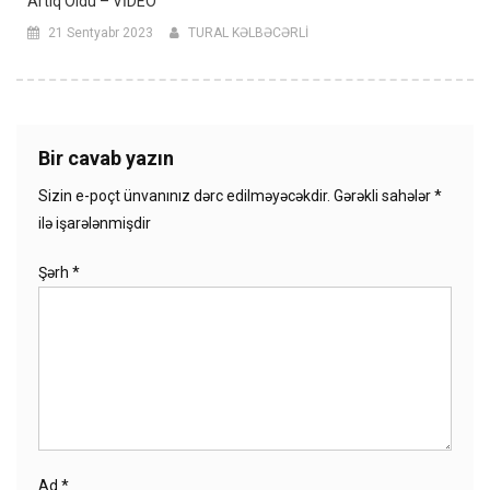
Artıq Oldu – VİDEO
21 Sentyabr 2023
TURAL KƏLBƏCƏRLİ
Bir cavab yazın
Sizin e-poçt ünvanınız dərc edilməyəcəkdir.
Gərəkli sahələr
*
ilə işarələnmişdir
Şərh
*
Ad
*