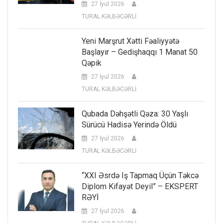
27 İyul 2026
TURAL KƏLBƏCƏRLİ
Yeni Marşrut Xətti Fəaliyyətə
Başlayır – Gedişhaqqı 1 Manat 50
Qəpik
27 İyul 2026
TURAL KƏLBƏCƏRLİ
Qubada Dəhşətli Qəza: 30 Yaşlı
Sürücü Hadisə Yerində Öldü
27 İyul 2026
TURAL KƏLBƏCƏRLİ
“XXI Əsrdə Iş Tapmaq Üçün Təkcə
Diplom Kifayət Deyil” – EKSPERT
RƏYİ
27 İyul 2026