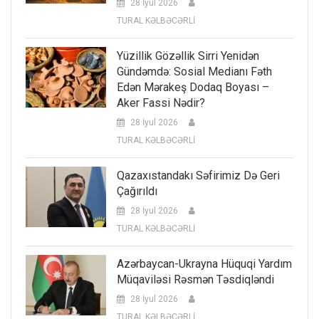
28 İyul 2026
TURAL KƏLBƏCƏRLİ
Yüzillik Gözəllik Sirri Yenidən
Gündəmdə: Sosial Medianı Fəth
Edən Mərakeş Dodaq Boyası –
Aker Fassi Nədir?
28 İyul 2026
TURAL KƏLBƏCƏRLİ
Qazaxıstandakı Səfirimiz Də Geri
Çağırıldı
28 İyul 2026
TURAL KƏLBƏCƏRLİ
Azərbaycan-Ukrayna Hüquqi Yardım
Müqaviləsi Rəsmən Təsdiqləndi
28 İyul 2026
TURAL KƏLBƏCƏRLİ