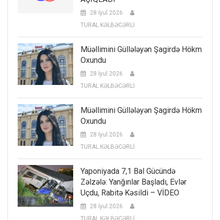
28 İyul 2026
TURAL KƏLBƏCƏRLİ
Müəllimini Güllələyən Şagirdə Hökm
Oxundu
28 İyul 2026
TURAL KƏLBƏCƏRLİ
Müəllimini Güllələyən Şagirdə Hökm
Oxundu
28 İyul 2026
TURAL KƏLBƏCƏRLİ
Yaponiyada 7,1 Bal Gücündə
Zəlzələ: Yanğınlar Başladı, Evlər
Uçdu, Rabitə Kəsildi – VİDEO
28 İyul 2026
TURAL KƏLBƏCƏRLİ