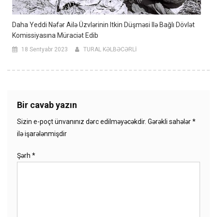
Daha Yeddi Nəfər Ailə Üzvlərinin Itkin Düşməsi Ilə Bağlı Dövlət
Komissiyasına Müraciət Edib
18 Sentyabr 2023
TURAL KƏLBƏCƏRLİ
Bir cavab yazın
Sizin e-poçt ünvanınız dərc edilməyəcəkdir.
Gərəkli sahələr
*
ilə işarələnmişdir
Şərh
*