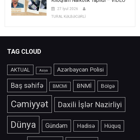
Kiloqram Narkotik Tapıldı – VİDEO
27 İyul 2026
TURAL KƏLBƏCƏRLİ
TAG CLOUD
Azərbaycan Polisi
AKTUAL
Asiya
Baş səhifə
BNMİ
Bölgə
BMCMİ
Cəmiyyət
Daxili İşlər Nazirliyi
Dünya
Gündəm
Hadisə
Hüquq