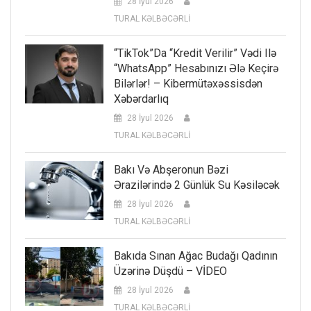
28 İyul 2026
TURAL KƏLBƏCƏRLİ
“TikTok”da “kredit Verilir” Vədi Ilə
“WhatsApp” Hesabınızı Ələ Keçirə
Bilərlər! – Kibermütəxəssisdən
Xəbərdarlıq
28 İyul 2026
TURAL KƏLBƏCƏRLİ
Bakı Və Abşeronun Bəzi
Ərazilərində 2 Günlük Su Kəsiləcək
28 İyul 2026
TURAL KƏLBƏCƏRLİ
Bakıda Sınan Ağac Budağı Qadının
Üzərinə Düşdü – VİDEO
28 İyul 2026
TURAL KƏLBƏCƏRLİ