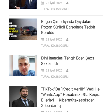
28 İyul 2026
TURAL KƏLBƏCƏRLİ
Bilgəh Çimərliyində Qaydaları
Pozan Sürücü Barəsində Tədbir
Görüldü
28 İyul 2026
TURAL KƏLBƏCƏRLİ
Dini Inancları Təhqir Edən Şəxs
Saxlanıldı
28 İyul 2026
TURAL KƏLBƏCƏRLİ
“TikTok”da “kredit Verilir” Vədi Ilə
“WhatsApp” Hesabınızı Ələ Keçirə
Bilərlər! – Kibermütəxəssisdən
Xəbərdarlıq