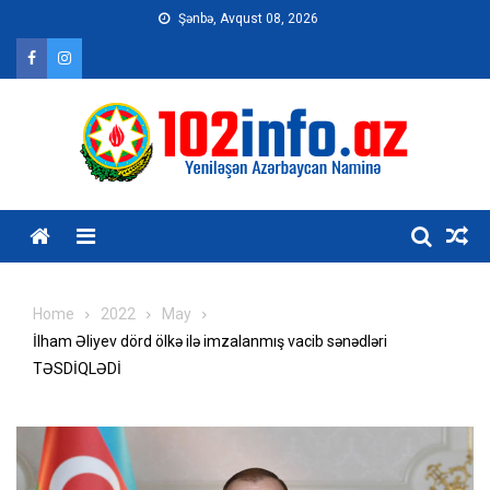
Skip
Şənbə, Avqust 08, 2026
to
content
Home
2022
May
İlham Əliyev dörd ölkə ilə imzalanmış vacib sənədləri
TƏSDİQLƏDİ