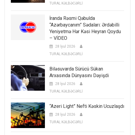
TURAL KƏLBƏCƏRLİ
İranda Rəsmi Qəbulda
“Azərbaycanım” Sədaları: Ərdəbilli
Yeniyetmə Hər Kəsi Heyran Qoydu
– VİDEO
28 İyul 2026
TURAL KƏLBƏCƏRLİ
Biləsuvarda Sürücü Sükan
Arxasında Dünyasını Dəyişdi
28 İyul 2026
TURAL KƏLBƏCƏRLİ
“Azeri Light” Nefti Kəskin Ucuzlaşdı
28 İyul 2026
TURAL KƏLBƏCƏRLİ