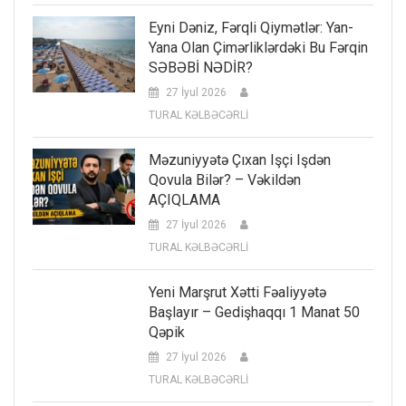
Eyni Dəniz, Fərqli Qiymətlər: Yan-
Yana Olan Çimərliklərdəki Bu Fərqin
SƏBƏBİ NƏDİR?
27 İyul 2026
TURAL KƏLBƏCƏRLİ
Məzuniyyətə Çıxan Işçi Işdən
Qovula Bilər? – Vəkildən
AÇIQLAMA
27 İyul 2026
TURAL KƏLBƏCƏRLİ
Yeni Marşrut Xətti Fəaliyyətə
Başlayır – Gedişhaqqı 1 Manat 50
Qəpik
27 İyul 2026
TURAL KƏLBƏCƏRLİ