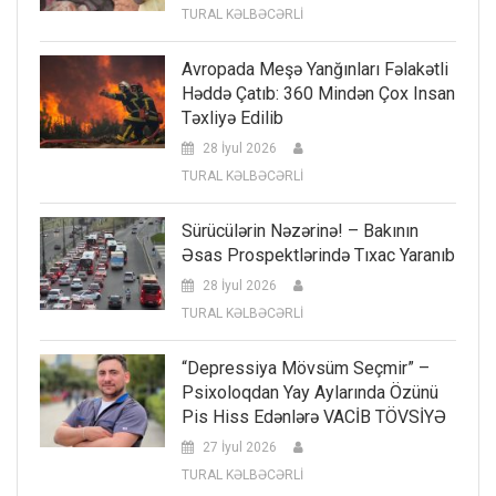
TURAL KƏLBƏCƏRLİ
Avropada Meşə Yanğınları Fəlakətli
Həddə Çatıb: 360 Mindən Çox Insan
Təxliyə Edilib
28 İyul 2026
TURAL KƏLBƏCƏRLİ
Sürücülərin Nəzərinə! – Bakının
Əsas Prospektlərində Tıxac Yaranıb
28 İyul 2026
TURAL KƏLBƏCƏRLİ
“Depressiya Mövsüm Seçmir” –
Psixoloqdan Yay Aylarında Özünü
Pis Hiss Edənlərə VACİB TÖVSİYƏ
27 İyul 2026
TURAL KƏLBƏCƏRLİ