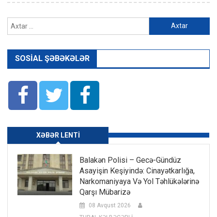
Axtarış:
SOSIAL ŞƏBƏKƏLƏR
XƏBƏR LENTI
Balakən Polisi – Gecə-Gündüz
Asayişin Keşiyində: Cinayətkarlığa,
Narkomaniyaya Və Yol Təhlükələrinə
Qarşı Mübarizə
08 Avqust 2026