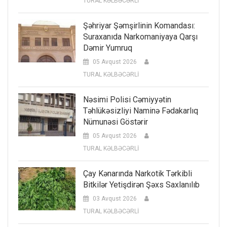
TURAL KƏLBƏCƏRLİ
Şəhriyar Şəmşirlinin Komandası:
Suraxanıda Narkomaniyaya Qarşı
Dəmir Yumruq
05 Avqust 2026
TURAL KƏLBƏCƏRLİ
Nəsimi Polisi Cəmiyyətin
Təhlükəsizliyi Naminə Fədakarlıq
Nümunəsi Göstərir
05 Avqust 2026
TURAL KƏLBƏCƏRLİ
Çay Kənarında Narkotik Tərkibli
Bitkilər Yetişdirən Şəxs Saxlanılıb
03 Avqust 2026
TURAL KƏLBƏCƏRLİ