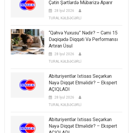
Çətin Şərtlərdə Mübarizə Aparır
28 İyul 2026
TURAL KƏLBƏCƏRLİ
“Qəhvə Yuxusu” Nədir? – Cəmi 15
Dəqiqədə Diqqəti Və Performansı
Artıran Üsul
28 İyul 2026
TURAL KƏLBƏCƏRLİ
Abituriyentlər Ixtisas Seçərkən
Nəyə Diqqət Etməlidir? – Ekspert
AÇIQLADI
28 İyul 2026
TURAL KƏLBƏCƏRLİ
Abituriyentlər Ixtisas Seçərkən
Nəyə Diqqət Etməlidir? – Ekspert
AÇIQLADI