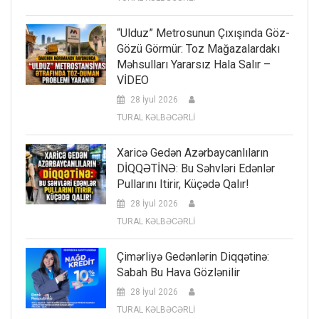
“Ulduz” Metrosunun Çıxışında Göz-
Gözü Görmür: Toz Mağazalardakı
Məhsulları Yararsız Hala Salır –
VİDEO
28 İyul 2026
TURAL KƏLBƏCƏRLİ
Xaricə Gedən Azərbaycanlıların
DİQQƏTİNƏ: Bu Səhvləri Edənlər
Pullarını Itirir, Küçədə Qalır!
28 İyul 2026
TURAL KƏLBƏCƏRLİ
Çimərliyə Gedənlərin Diqqətinə:
Sabah Bu Hava Gözlənilir
28 İyul 2026
TURAL KƏLBƏCƏRLİ