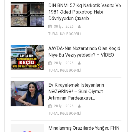
DİN BNMİ 57 Kq Narkotik Vasitə Və
1981 Ədəd Psixotrop Həbi
Dövriyyədən Çıxarıb
30 İyul 2026
TURAL KƏLBƏCƏRLİ
AAYDA-Nın Nəzarətində Olan Keçid
Niyə Bu Vəziyyətdədir? – VİDEO
28 İyul 2026
TURAL KƏLBƏCƏRLİ
Ev Kirayələmək Istəyənlərin
NƏZƏRİNƏ! – Süni Qiymət
Artımının Pərdəarxası…
28 İyul 2026
TURAL KƏLBƏCƏRLİ
Minalanmış Ərazilərdə Yanğın: FHN