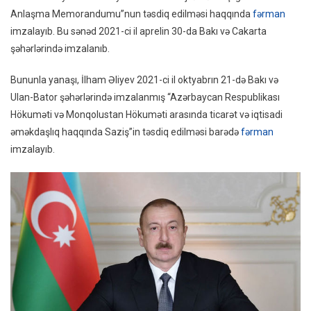
Anlaşma Memorandumu”nun təsdiq edilməsi haqqında
fərman
imzalayıb. Bu sənəd 2021-ci il aprelin 30-da Bakı və Cakarta
şəhərlərində imzalanıb.
Bununla yanaşı, İlham Əliyev 2021-ci il oktyabrın 21-də Bakı və
Ulan-Bator şəhərlərində imzalanmış “Azərbaycan Respublikası
Hökuməti və Monqolustan Hökuməti arasında ticarət və iqtisadi
əməkdaşlıq haqqında Saziş”in təsdiq edilməsi barədə
fərman
imzalayıb.