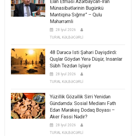
Elan Etməsi Azərbaycan-İran
Münasibətlərinin Bugünkü
Məntiqinə Sığmır” – Qulu
Məhərrəmli
28 İyul 2026
TURAL KƏLBƏCƏRLİ
48 Dərəcə Isti Şəhəri Dəyişdirdi:
Quşlar Göydən Yerə Düşür, Insanlar
Sübh Tezdən Işləyir
28 İyul 2026
TURAL KƏLBƏCƏRLİ
Yüzillik Gözəllik Sirri Yenidən
Gündəmdə: Sosial Medianı Fəth
Edən Mərakeş Dodaq Boyası –
Aker Fassi Nədir?
28 İyul 2026
TURAL KƏLBƏCƏRLİ