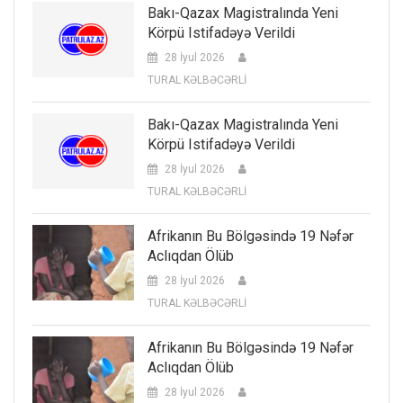
Bakı-Qazax Magistralında Yeni
Körpü Istifadəyə Verildi
28 İyul 2026
TURAL KƏLBƏCƏRLİ
Bakı-Qazax Magistralında Yeni
Körpü Istifadəyə Verildi
28 İyul 2026
TURAL KƏLBƏCƏRLİ
Afrikanın Bu Bölgəsində 19 Nəfər
Aclıqdan Ölüb
28 İyul 2026
TURAL KƏLBƏCƏRLİ
Afrikanın Bu Bölgəsində 19 Nəfər
Aclıqdan Ölüb
28 İyul 2026