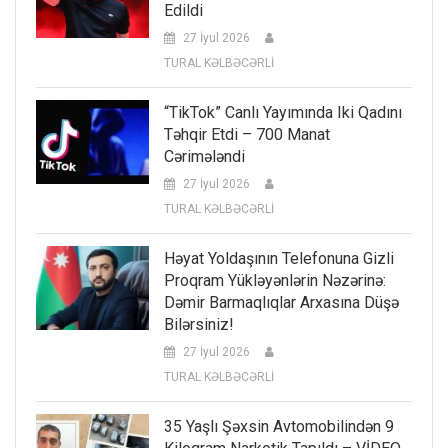
Edildi
27 İyul 2026
TURAL KƏLBƏCƏRLİ
“TikTok” Canlı Yayımında Iki Qadını
Təhqir Etdi – 700 Manat
Cərimələndi
27 İyul 2026
TURAL KƏLBƏCƏRLİ
Həyat Yoldaşının Telefonuna Gizli
Proqram Yükləyənlərin Nəzərinə:
Dəmir Barmaqlıqlar Arxasına Düşə
Bilərsiniz!
27 İyul 2026
TURAL KƏLBƏCƏRLİ
35 Yaşlı Şəxsin Avtomobilindən 9