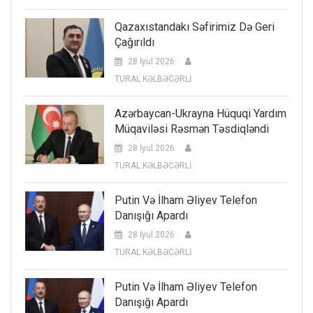
Qazaxıstandakı Səfirimiz Də Geri
Çağırıldı
28 İyul 2026
TURAL KƏLBƏCƏRLİ
Azərbaycan-Ukrayna Hüquqi Yardım
Müqaviləsi Rəsmən Təsdiqləndi
28 İyul 2026
TURAL KƏLBƏCƏRLİ
Putin Və İlham Əliyev Telefon
Danışığı Apardı
28 İyul 2026
TURAL KƏLBƏCƏRLİ
Putin Və İlham Əliyev Telefon
Danışığı Apardı