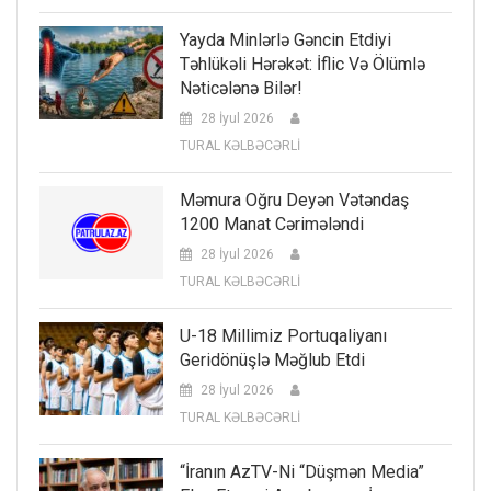
Yayda Minlərlə Gəncin Etdiyi
Təhlükəli Hərəkət: İflic Və Ölümlə
Nəticələnə Bilər!
28 İyul 2026
TURAL KƏLBƏCƏRLİ
Məmura Oğru Deyən Vətəndaş
1200 Manat Cərimələndi
28 İyul 2026
TURAL KƏLBƏCƏRLİ
U-18 Millimiz Portuqaliyanı
Geridönüşlə Məğlub Etdi
28 İyul 2026
TURAL KƏLBƏCƏRLİ
“İranın AzTV-Ni “düşmən Media”