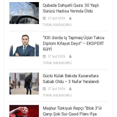
Qubada Dəhşətli Qəza: 30 Yaşlı
Sürücü Hadisə Yerində Öldü
27 İyul 2026
TURAL KƏLBƏCƏRLİ
“XXI Əsrdə Iş Tapmaq Üçün Təkcə
Diplom Kifayət Deyil” – EKSPERT
RƏYİ
27 İyul 2026
TURAL KƏLBƏCƏRLİ
Güclü Külək Bakıda Xəsarətlərə
Səbəb Oldu – 3 Nəfər Yaralandı
27 İyul 2026
TURAL KƏLBƏCƏRLİ
Məşhur Türkiyəli Repçi “Blok 3″ə
Qarşı Şok Sui-Qəsd Planı Ifşa