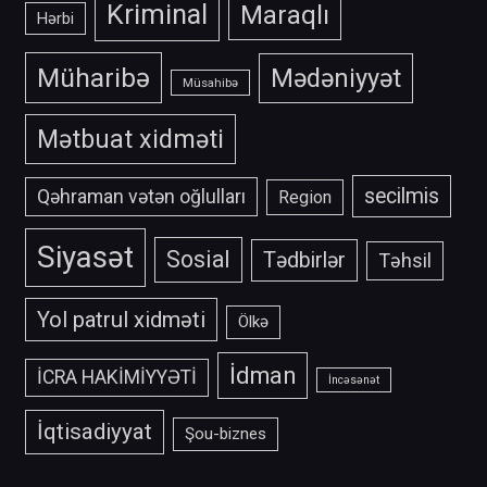
Kriminal
Maraqlı
Hərbi
Müharibə
Mədəniyyət
Müsahibə
Mətbuat xidməti
secilmis
Qəhraman vətən oğlulları
Region
Siyasət
Sosial
Tədbirlər
Təhsil
Yol patrul xidməti
Ölkə
İdman
İCRA HAKİMİYYƏTİ
İncəsənət
İqtisadiyyat
Şou-biznes