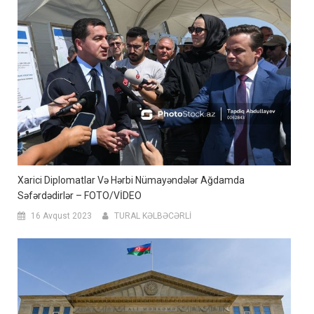
Xarici Diplomatlar Və Hərbi Nümayəndələr Ağdamda
Səfərdədirlər – FOTO/VİDEO
16 Avqust 2023
TURAL KƏLBƏCƏRLİ