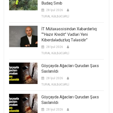
Budaq Sınıb
28 İyul 2026
TURAL KƏLBƏCƏRLİ
İT Mütəxəssisindən Xəbərdarlıq:
“”Hazır Kredit” Vədləri Yeni
Kiberdələduzluq Tələsidir”
28 İyul 2026
TURAL KƏLBƏCƏRLİ
Göyçayda Ağacları Qurudan Şəxs
Saxlanıldı
28 İyul 2026
TURAL KƏLBƏCƏRLİ
Göyçayda Ağacları Qurudan Şəxs
Saxlanıldı
28 İyul 2026