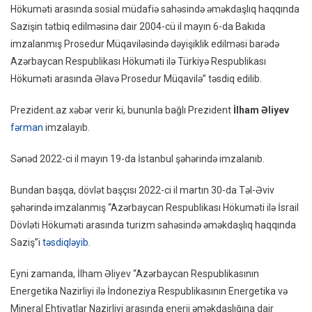
Hökuməti arasında sosial müdafiə sahəsində əməkdaşlıq haqqında
Ölkə
Sazişin tətbiq edilməsinə dair 2004-cü il mayın 6-da Bakıda
Ilə
imzalanmış Prosedur Müqaviləsində dəyişiklik edilməsi barədə
Imzala
Azərbaycan Respublikası Hökuməti ilə Türkiyə Respublikası
Vacib
Sənədlə
Hökuməti arasında Əlavə Prosedur Müqavilə” təsdiq edilib.
TƏSDİ
Prezident.az xəbər verir ki, bununla bağlı Prezident
İlham Əliyev
fərman
imzalayıb.
Sənəd 2022-ci il mayın 19-da İstanbul şəhərində imzalanıb.
Bundan başqa, dövlət başçısı 2022-ci il martın 30-da Təl-Əviv
şəhərində imzalanmış “Azərbaycan Respublikası Hökuməti ilə İsrail
Dövləti Hökuməti arasında turizm sahəsində əməkdaşlıq haqqında
Saziş”i
təsdiqləyib
.
Eyni zamanda, İlham Əliyev “Azərbaycan Respublikasının
Energetika Nazirliyi ilə İndoneziya Respublikasının Energetika və
Mineral Ehtiyatlar Nazirliyi arasında enerji əməkdaşlığına dair