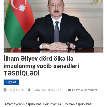
İlham Əliyev dörd ölkə ilə
imzalanmış vacib sənədləri
TƏSDİQLƏDİ
Siyasət
On
05 İyul 2022
TURAL KƏLBƏCƏRLİ
Leave A Comment
İlham
Əliyev
“Azərbaycan Respublikası Hökuməti ilə Türkiyə Respublikası
Dörd