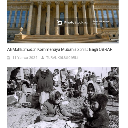
Ali Məhkəmədən Kommersiya Mübahisələri Ilə Bağlı QƏRAR
11 Yanvar 2024
TURAL KƏLBƏCƏRLİ