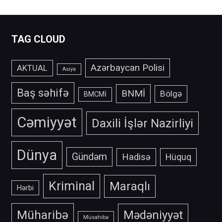
TAG CLOUD
Azərbaycan Polisi
AKTUAL
Asiya
Baş səhifə
BNMİ
Bölgə
BMCMİ
Cəmiyyət
Daxili İşlər Nazirliyi
Dünya
Gündəm
Hadisə
Hüquq
Kriminal
Maraqlı
Hərbi
Müharibə
Mədəniyyət
Müsahibə