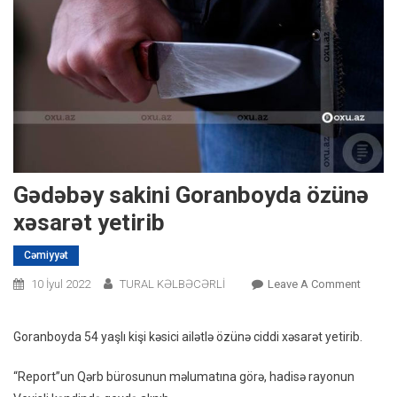
Gədəbəy sakini Goranboyda özünə
xəsarət yetirib
Cəmiyyət
On
10 İyul 2022
TURAL KƏLBƏCƏRLİ
Leave A Comment
Gədəb
Sakini
Goranboyda 54 yaşlı kişi kəsici ailətlə özünə ciddi xəsarət yetirib.
Goran
Özünə
“Report”un Qərb bürosunun məlumatına görə, hadisə rayonun
Xəsarə