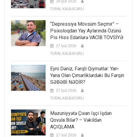
28 İyul 2026
TURAL KƏLBƏCƏRLİ
“Depressiya Mövsüm Seçmir” –
Psixoloqdan Yay Aylarında Özünü
Pis Hiss Edənlərə VACİB TÖVSİYƏ
27 İyul 2026
TURAL KƏLBƏCƏRLİ
Eyni Dəniz, Fərqli Qiymətlər: Yan-
Yana Olan Çimərliklərdəki Bu Fərqin
SƏBƏBİ NƏDİR?
27 İyul 2026
TURAL KƏLBƏCƏRLİ
Məzuniyyətə Çıxan Işçi Işdən
Qovula Bilər? – Vəkildən
AÇIQLAMA
27 İyul 2026