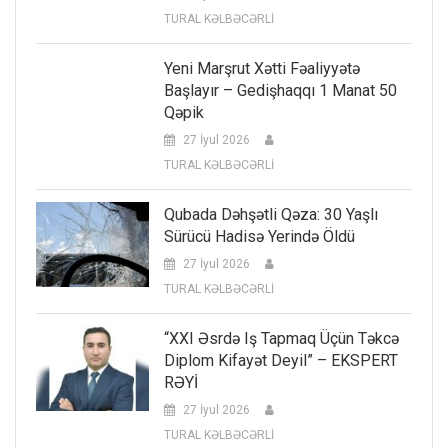
TURAL KƏLBƏCƏRLİ
Yeni Marşrut Xətti Fəaliyyətə
Başlayır – Gedişhaqqı 1 Manat 50
Qəpik
27 İyul 2026
TURAL KƏLBƏCƏRLİ
Qubada Dəhşətli Qəza: 30 Yaşlı
Sürücü Hadisə Yerində Öldü
27 İyul 2026
TURAL KƏLBƏCƏRLİ
“XXI Əsrdə Iş Tapmaq Üçün Təkcə
Diplom Kifayət Deyil” – EKSPERT
RƏYİ
27 İyul 2026
TURAL KƏLBƏCƏRLİ