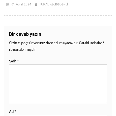
01 Aprel 2024
TURAL KƏLBƏCƏRLİ
Bir cavab yazın
Sizin e-poçt ünvanınız dərc edilməyəcəkdir.
Gərəkli sahələr
*
ilə işarələnmişdir
Şərh
*
Ad
*