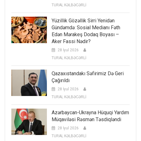
TURAL KƏLBƏCƏRLİ
Yüzillik Gözəllik Sirri Yenidən
Gündəmdə: Sosial Medianı Fəth
Edən Mərakeş Dodaq Boyası –
Aker Fassi Nədir?
28 İyul 2026
TURAL KƏLBƏCƏRLİ
Qazaxıstandakı Səfirimiz Də Geri
Çağırıldı
28 İyul 2026
TURAL KƏLBƏCƏRLİ
Azərbaycan-Ukrayna Hüquqi Yardım
Müqaviləsi Rəsmən Təsdiqləndi
28 İyul 2026
TURAL KƏLBƏCƏRLİ