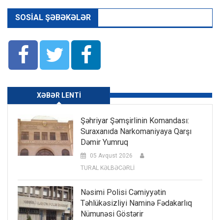
SOSIAL ŞƏBƏKƏLƏR
XƏBƏR LENTI
Şəhriyar Şəmşirlinin Komandası:
Suraxanıda Narkomaniyaya Qarşı
Dəmir Yumruq
05 Avqust 2026
TURAL KƏLBƏCƏRLİ
Nəsimi Polisi Cəmiyyətin
Təhlükəsizliyi Naminə Fədakarlıq
Nümunəsi Göstərir