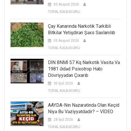
05 Avqust 2026
TURAL KƏLBƏCƏRLİ
Çay Kənarında Narkotik Tərkibli
Bitkilər Yetişdirən Şəxs Saxlanılıb
03 Avqust 2026
TURAL KƏLBƏCƏRLİ
DİN BNMİ 57 Kq Narkotik Vasitə Və
1981 Ədəd Psixotrop Həbi
Dövriyyədən Çıxarıb
30 İyul 2026
TURAL KƏLBƏCƏRLİ
AAYDA-Nın Nəzarətində Olan Keçid
Niyə Bu Vəziyyətdədir? – VİDEO
28 İyul 2026
TURAL KƏLBƏCƏRLİ