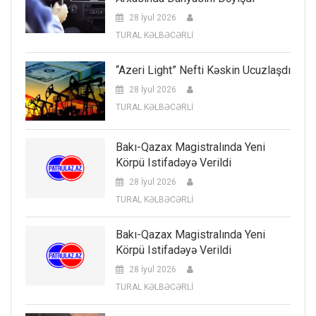
28 İyul 2026
TURAL KƏLBƏCƏRLİ
“Azeri Light” Nefti Kəskin Ucuzlaşdı
28 İyul 2026
TURAL KƏLBƏCƏRLİ
Bakı-Qazax Magistralında Yeni
Körpü Istifadəyə Verildi
28 İyul 2026
TURAL KƏLBƏCƏRLİ
Bakı-Qazax Magistralında Yeni
Körpü Istifadəyə Verildi
28 İyul 2026
TURAL KƏLBƏCƏRLİ