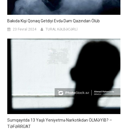
Bakıda Kişi Qonaq Getdiyi Evdə Dəm Qazından Ölüb
23 Fevral 2024
TURAL KƏLBƏCƏRLİ
Sumqayıtda 13 Yaşlı Yeniyetmə Narkotikdən ÖLMƏYİB? –
TƏFƏRRÜAT