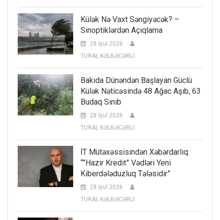
Külək Nə Vaxt Səngiyəcək? –
Sinoptiklərdən Açıqlama
28 İyul 2026
TURAL KƏLBƏCƏRLİ
Bakıda Dünəndən Başlayan Güclü
Külək Nəticəsində 48 Ağac Aşıb, 63
Budaq Sınıb
28 İyul 2026
TURAL KƏLBƏCƏRLİ
İT Mütəxəssisindən Xəbərdarlıq:
“”Hazır Kredit” Vədləri Yeni
Kiberdələduzluq Tələsidir”
28 İyul 2026
TURAL KƏLBƏCƏRLİ