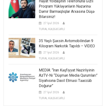
Həyat Yoldaşının Telefonuna Gizli
Proqram Yükləyənlərin Nəzərinə:
Dəmir Barmaqlıqlar Arxasına Düşə
Bilərsiniz!
27 İyul 2026
TURAL KƏLBƏCƏRLİ
35 Yaşlı Şəxsin Avtomobilindən 9
Kiloqram Narkotik Tapıldı – VİDEO
27 İyul 2026
TURAL KƏLBƏCƏRLİ
MEDİA: “İran Kəşfiyyat Nazirliyinin
AzTV-Ni “düşmən Media Qurumları”
Siyahısına Daxil Etməsi Təəccüb
Doğurur”
27 İyul 2026
TURAL KƏLBƏCƏRLİ