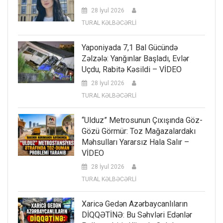
28 İyul 2026
TURAL KƏLBƏCƏRLİ
Yaponiyada 7,1 Bal Gücündə
Zəlzələ: Yanğınlar Başladı, Evlər
Uçdu, Rabitə Kəsildi – VİDEO
28 İyul 2026
TURAL KƏLBƏCƏRLİ
“Ulduz” Metrosunun Çıxışında Göz-
Gözü Görmür: Toz Mağazalardakı
Məhsulları Yararsız Hala Salır –
VİDEO
28 İyul 2026
TURAL KƏLBƏCƏRLİ
Xaricə Gedən Azərbaycanlıların
DİQQƏTİNƏ: Bu Səhvləri Edənlər