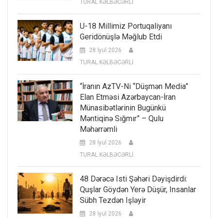
TURAL KƏLBƏCƏRLİ
U-18 Millimiz Portuqaliyanı
Geridönüşlə Məğlub Etdi
28 İyul 2026
TURAL KƏLBƏCƏRLİ
“İranın AzTV-Ni “düşmən Media”
Elan Etməsi Azərbaycan-İran
Münasibətlərinin Bugünkü
Məntiqinə Sığmır” – Qulu
Məhərrəmli
28 İyul 2026
TURAL KƏLBƏCƏRLİ
48 Dərəcə Isti Şəhəri Dəyişdirdi:
Quşlar Göydən Yerə Düşür, Insanlar
Sübh Tezdən Işləyir
28 İyul 2026