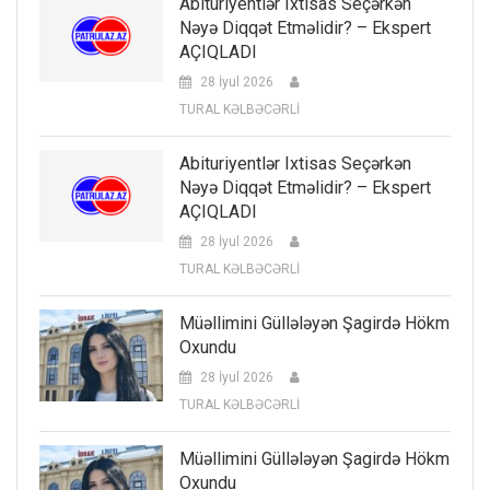
Abituriyentlər Ixtisas Seçərkən
Nəyə Diqqət Etməlidir? – Ekspert
AÇIQLADI
28 İyul 2026
TURAL KƏLBƏCƏRLİ
Abituriyentlər Ixtisas Seçərkən
Nəyə Diqqət Etməlidir? – Ekspert
AÇIQLADI
28 İyul 2026
TURAL KƏLBƏCƏRLİ
Müəllimini Güllələyən Şagirdə Hökm
Oxundu
28 İyul 2026
TURAL KƏLBƏCƏRLİ
Müəllimini Güllələyən Şagirdə Hökm
Oxundu