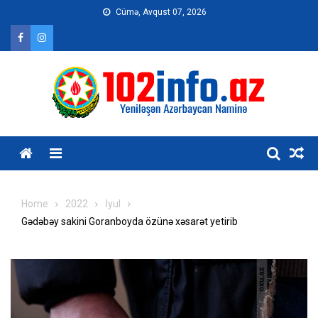
Skip
Cümə, Avqust 07, 2026
to
content
Home
2022
İyul
Gədəbəy sakini Goranboyda özünə xəsarət yetirib