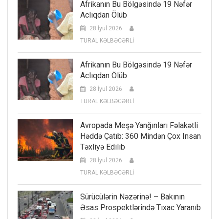
Afrikanın Bu Bölgəsində 19 Nəfər
Aclıqdan Ölüb
28 İyul 2026
TURAL KƏLBƏCƏRLİ
Afrikanın Bu Bölgəsində 19 Nəfər
Aclıqdan Ölüb
28 İyul 2026
TURAL KƏLBƏCƏRLİ
Avropada Meşə Yanğınları Fəlakətli
Həddə Çatıb: 360 Mindən Çox Insan
Təxliyə Edilib
28 İyul 2026
TURAL KƏLBƏCƏRLİ
Sürücülərin Nəzərinə! – Bakının
Əsas Prospektlərində Tıxac Yaranıb