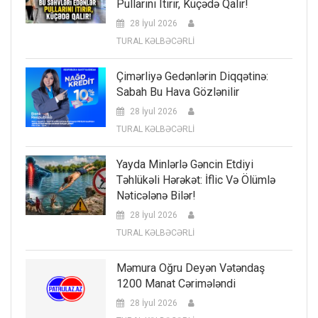
Pullarını Itirir, Küçədə Qalır!
28 İyul 2026
TURAL KƏLBƏCƏRLİ
Çimərliyə Gedənlərin Diqqətinə:
Sabah Bu Hava Gözlənilir
28 İyul 2026
TURAL KƏLBƏCƏRLİ
Yayda Minlərlə Gəncin Etdiyi
Təhlükəli Hərəkət: İflic Və Ölümlə
Nəticələnə Bilər!
28 İyul 2026
TURAL KƏLBƏCƏRLİ
Məmura Oğru Deyən Vətəndaş
1200 Manat Cərimələndi
28 İyul 2026