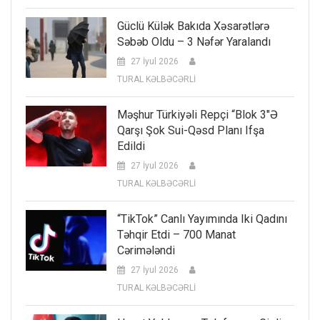
Güclü Külək Bakıda Xəsarətlərə
Səbəb Oldu – 3 Nəfər Yaralandı
27 İyul 2026
TURAL KƏLBƏCƏRLİ
Məşhur Türkiyəli Repçi “Blok 3″ə
Qarşı Şok Sui-Qəsd Planı Ifşa
Edildi
27 İyul 2026
TURAL KƏLBƏCƏRLİ
“TikTok” Canlı Yayımında Iki Qadını
Təhqir Etdi – 700 Manat
Cərimələndi
27 İyul 2026
TURAL KƏLBƏCƏRLİ