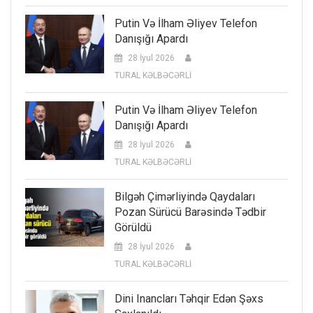
Putin Və İlham Əliyev Telefon
Danışığı Apardı
28 İyul 2026
TURAL KƏLBƏCƏRLİ
Putin Və İlham Əliyev Telefon
Danışığı Apardı
28 İyul 2026
TURAL KƏLBƏCƏRLİ
Bilgəh Çimərliyində Qaydaları
Pozan Sürücü Barəsində Tədbir
Görüldü
28 İyul 2026
TURAL KƏLBƏCƏRLİ
Dini Inancları Təhqir Edən Şəxs