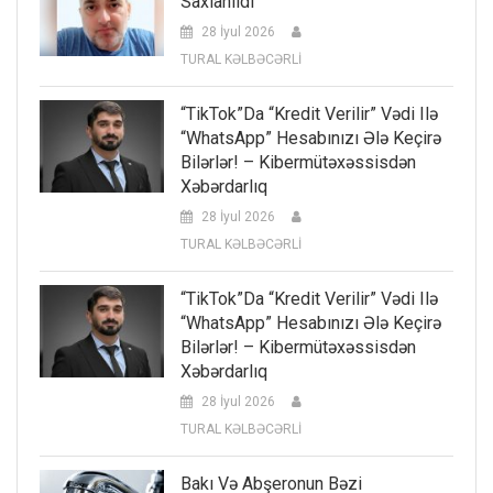
Saxlanıldı
28 İyul 2026
TURAL KƏLBƏCƏRLİ
“TikTok”da “kredit Verilir” Vədi Ilə
“WhatsApp” Hesabınızı Ələ Keçirə
Bilərlər! – Kibermütəxəssisdən
Xəbərdarlıq
28 İyul 2026
TURAL KƏLBƏCƏRLİ
“TikTok”da “kredit Verilir” Vədi Ilə
“WhatsApp” Hesabınızı Ələ Keçirə
Bilərlər! – Kibermütəxəssisdən
Xəbərdarlıq
28 İyul 2026
TURAL KƏLBƏCƏRLİ
Bakı Və Abşeronun Bəzi