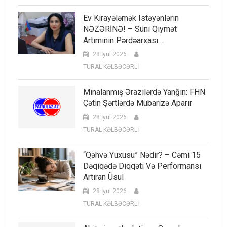
Ev Kirayələmək Istəyənlərin
NƏZƏRİNƏ! – Süni Qiymət
Artımının Pərdəarxası…
28 İyul 2026
TURAL KƏLBƏCƏRLİ
Minalanmış Ərazilərdə Yanğın: FHN
Çətin Şərtlərdə Mübarizə Aparır
28 İyul 2026
TURAL KƏLBƏCƏRLİ
“Qəhvə Yuxusu” Nədir? – Cəmi 15
Dəqiqədə Diqqəti Və Performansı
Artıran Üsul
28 İyul 2026
TURAL KƏLBƏCƏRLİ