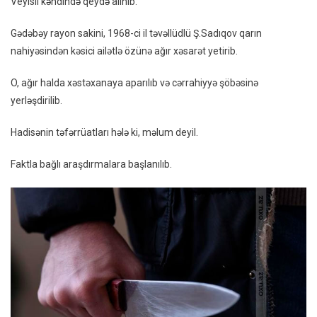
Veyisli kəndində qeydə alınıb.
Yetirib
Gədəbəy rayon sakini, 1968-ci il təvəllüdlü Ş.Sadıqov qarın
nahiyəsindən kəsici ailətlə özünə ağır xəsarət yetirib.
O, ağır halda xəstəxanaya aparılıb və cərrahiyyə şöbəsinə
yerləşdirilib.
Hadisənin təfərrüatları hələ ki, məlum deyil.
Faktla bağlı araşdırmalara başlanılıb.