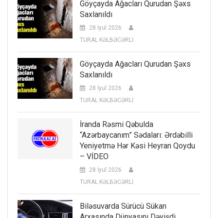
Göyçayda Ağacları Qurudan Şəxs
Saxlanıldı
28 İyul 2026
TURAL KƏLBƏCƏRLİ
Göyçayda Ağacları Qurudan Şəxs
Saxlanıldı
28 İyul 2026
TURAL KƏLBƏCƏRLİ
İranda Rəsmi Qəbulda
“Azərbaycanım” Sədaları: Ərdəbilli
Yeniyetmə Hər Kəsi Heyran Qoydu
– VİDEO
28 İyul 2026
TURAL KƏLBƏCƏRLİ
Biləsuvarda Sürücü Sükan
Arxasında Dünyasını Dəyişdi