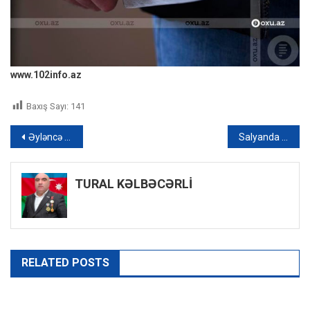
www.102info.az
Baxış Sayı:
141
Yazı
Əyləncə platformasında ədəbiyyat
Salyanda qadın özünü yandırıb
naviqasiyası
TURAL KƏLBƏCƏRLİ
RELATED POSTS