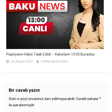
Paşinyanın Həbsi Tələb Edildi – Xəbərlərin 13:00 Buraxılışı
29 Avqust 2022
TURAL KƏLBƏCƏRLİ
Bir cavab yazın
Sizin e-poçt ünvanınız dərc edilməyəcəkdir.
Gərəkli sahələr
*
ilə işarələnmişdir