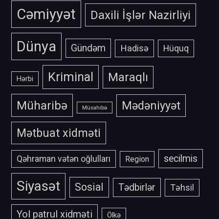
Cəmiyyət
Daxili İşlər Nazirliyi
Dünya
Gündəm
Hadisə
Hüquq
Kriminal
Maraqlı
Hərbi
Müharibə
Mədəniyyət
Müsahibə
Mətbuat xidməti
secilmis
Qəhraman vətən oğlulları
Region
Siyasət
Sosial
Tədbirlər
Təhsil
Yol patrul xidməti
Ölkə