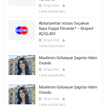
28 İyul 2026
TURAL KƏLBƏCƏRLİ
Abituriyentlər Ixtisas Seçərkən
Nəyə Diqqət Etməlidir? – Ekspert
AÇIQLADI
28 İyul 2026
TURAL KƏLBƏCƏRLİ
Müəllimini Güllələyən Şagirdə Hökm
Oxundu
28 İyul 2026
TURAL KƏLBƏCƏRLİ
Müəllimini Güllələyən Şagirdə Hökm
Oxundu
28 İyul 2026
TURAL KƏLBƏCƏRLİ