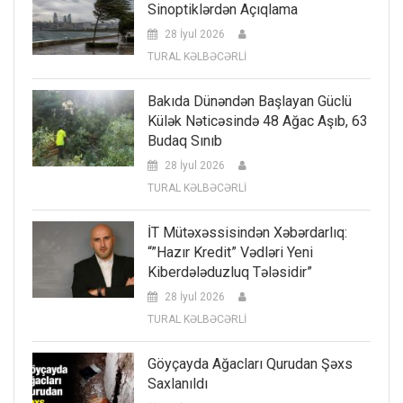
Sinoptiklərdən Açıqlama
28 İyul 2026
TURAL KƏLBƏCƏRLİ
Bakıda Dünəndən Başlayan Güclü
Külək Nəticəsində 48 Ağac Aşıb, 63
Budaq Sınıb
28 İyul 2026
TURAL KƏLBƏCƏRLİ
İT Mütəxəssisindən Xəbərdarlıq:
“”Hazır Kredit” Vədləri Yeni
Kiberdələduzluq Tələsidir”
28 İyul 2026
TURAL KƏLBƏCƏRLİ
Göyçayda Ağacları Qurudan Şəxs
Saxlanıldı