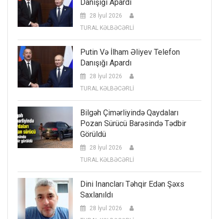
Danışığı Apardı
28 İyul 2026
TURAL KƏLBƏCƏRLİ
Putin Və İlham Əliyev Telefon
Danışığı Apardı
28 İyul 2026
TURAL KƏLBƏCƏRLİ
Bilgəh Çimərliyində Qaydaları
Pozan Sürücü Barəsində Tədbir
Görüldü
28 İyul 2026
TURAL KƏLBƏCƏRLİ
Dini Inancları Təhqir Edən Şəxs
Saxlanıldı
28 İyul 2026