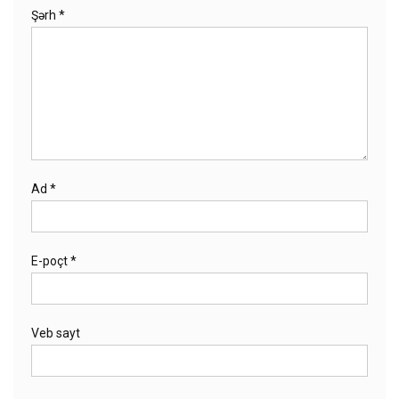
Şərh
*
Ad
*
E-poçt
*
Veb sayt