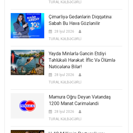
TURAL KƏLBƏCƏRLİ
Çimərliyə Gedənlərin Diqqətinə:
Sabah Bu Hava Gözlənilir
28 İyul 2026
TURAL KƏLBƏCƏRLİ
Yayda Minlərlə Gəncin Etdiyi
Təhlükəli Hərəkət: İflic Və Ölümlə
Nəticələnə Bilər!
28 İyul 2026
TURAL KƏLBƏCƏRLİ
Məmura Oğru Deyən Vətəndaş
1200 Manat Cərimələndi
28 İyul 2026
TURAL KƏLBƏCƏRLİ