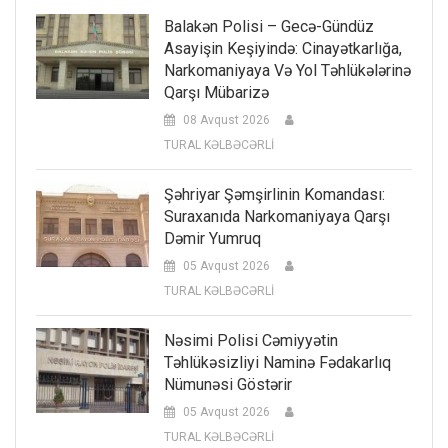
Balakən Polisi – Gecə-Gündüz
Asayişin Keşiyində: Cinayətkarlığa,
Narkomaniyaya Və Yol Təhlükələrinə
Qarşı Mübarizə
08 Avqust 2026
TURAL KƏLBƏCƏRLİ
Şəhriyar Şəmşirlinin Komandası:
Suraxanıda Narkomaniyaya Qarşı
Dəmir Yumruq
05 Avqust 2026
TURAL KƏLBƏCƏRLİ
Nəsimi Polisi Cəmiyyətin
Təhlükəsizliyi Naminə Fədakarlıq
Nümunəsi Göstərir
05 Avqust 2026
TURAL KƏLBƏCƏRLİ