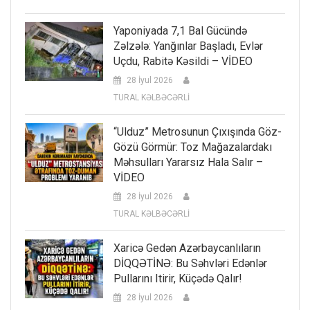
Yaponiyada 7,1 Bal Gücündə
Zəlzələ: Yanğınlar Başladı, Evlər
Uçdu, Rabitə Kəsildi – VİDEO
28 İyul 2026
TURAL KƏLBƏCƏRLİ
“Ulduz” Metrosunun Çıxışında Göz-
Gözü Görmür: Toz Mağazalardakı
Məhsulları Yararsız Hala Salır –
VİDEO
28 İyul 2026
TURAL KƏLBƏCƏRLİ
Xaricə Gedən Azərbaycanlıların
DİQQƏTİNƏ: Bu Səhvləri Edənlər
Pullarını Itirir, Küçədə Qalır!
28 İyul 2026