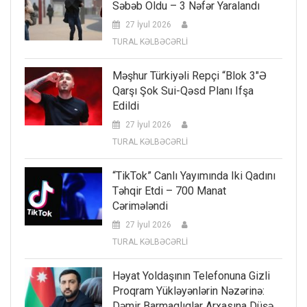
Səbəb Oldu – 3 Nəfər Yaralandı
27 İyul 2026
TURAL KƏLBƏCƏRLİ
Məşhur Türkiyəli Repçi “Blok 3″ə
Qarşı Şok Sui-Qəsd Planı Ifşa
Edildi
27 İyul 2026
TURAL KƏLBƏCƏRLİ
“TikTok” Canlı Yayımında Iki Qadını
Təhqir Etdi – 700 Manat
Cərimələndi
27 İyul 2026
TURAL KƏLBƏCƏRLİ
Həyat Yoldaşının Telefonuna Gizli
Proqram Yükləyənlərin Nəzərinə:
Dəmir Barmaqlıqlar Arxasına Düşə