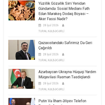
Yüzillik Gözəllik Sirri Yenidən
Gündəmdə: Sosial Medianı Fəth
Edən Mərakeş Dodaq Boyası –
Aker Fassi Nədir?
28 İyul 2026
TURAL KƏLBƏCƏRLİ
Qazaxıstandakı Səfirimiz Də Geri
Çağırıldı
28 İyul 2026
TURAL KƏLBƏCƏRLİ
Azərbaycan-Ukrayna Hüquqi Yardım
Müqaviləsi Rəsmən Təsdiqləndi
28 İyul 2026
TURAL KƏLBƏCƏRLİ
Putin Və İlham Əliyev Telefon