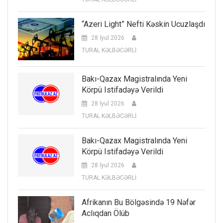
“Azeri Light” Nefti Kəskin Ucuzlaşdı
28 İyul 2026
TURAL KƏLBƏCƏRLİ
Bakı-Qazax Magistralında Yeni
Körpü Istifadəyə Verildi
28 İyul 2026
TURAL KƏLBƏCƏRLİ
Bakı-Qazax Magistralında Yeni
Körpü Istifadəyə Verildi
28 İyul 2026
TURAL KƏLBƏCƏRLİ
Afrikanın Bu Bölgəsində 19 Nəfər
Aclıqdan Ölüb