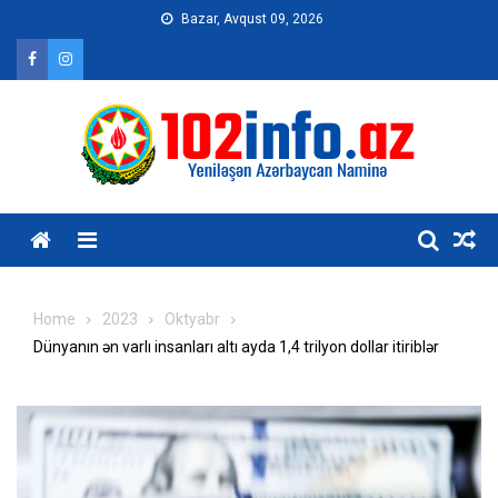
Skip
Bazar, Avqust 09, 2026
to
content
Home
2023
Oktyabr
Dünyanın ən varlı insanları altı ayda 1,4 trilyon dollar itiriblər