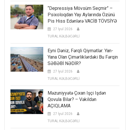
“Depressiya Mövsüm Seçmir” –
Psixoloqdan Yay Aylarında Özünü
Pis Hiss Edənlərə VACİB TÖVSİYƏ
27 İyul 2026
TURAL KƏLBƏCƏRLİ
Eyni Dəniz, Fərqli Qiymətlər: Yan-
Yana Olan Çimərliklərdəki Bu Fərqin
SƏBƏBİ NƏDİR?
27 İyul 2026
TURAL KƏLBƏCƏRLİ
Məzuniyyətə Çıxan Işçi Işdən
Qovula Bilər? – Vəkildən
AÇIQLAMA
27 İyul 2026
TURAL KƏLBƏCƏRLİ