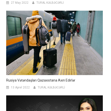
27 May 2022
TURAL KƏLBƏCƏRLİ
Rusiya Vətəndaşları Qazaxıstana Axın Edirlər
13 Aprel 2022
TURAL KƏLBƏCƏRLİ