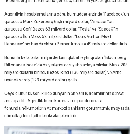
“Bloomberg”in məlumatına görə, bu, tarixin ən yüksək göstəricisidir.
Ayda
1,4
Agentliyin hesablamalarına görə, bu müddət ərzində “Facebook”un
Trilyon
qurucusu Mark Zukerberq 65,5 milyard dollar, “Amazon”un
Dollar
qurucusu Ceff Bezos 63 milyard dollar, “Tesla” və “SpaceX”in
Itiriblər
qurucusu İlon Mask 62 milyard dollar, “Louis Vuitton Moët
Hennessy”nin baş direktoru Bernar Arno isə 49 milyard dollar itirib.
Bununla belə, onlar milyarderlərin qlobal reytinqi olan “Bloomberg
Billionaires Index”də öz yerlərini qoruyub saxlaya biliblər: Mask 208
milyard dollarla birinci, Bezos ikinci (130 milyard dollar) və Arno
üçüncü yerdə (129 milyard dollar) qalıb.
Qeyd olunur ki, son iki ildə dünyanın ən varlı iş adamlarının sərvəti
ancaq artıb. Agentlik bunu koronavirus pandemiyası
fonunda hökumətlərin və mərkəzi bankların görünməmiş miqyasda
stimullaşdırıcı tədbirləri ilə əlaqələndirib.