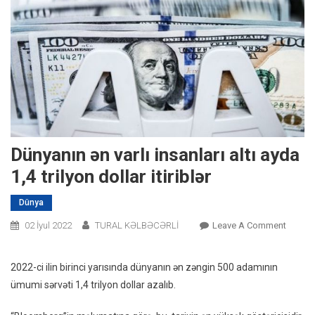
Dünyanın ən varlı insanları altı ayda
1,4 trilyon dollar itiriblər
Dünya
On
02 İyul 2022
TURAL KƏLBƏCƏRLİ
Leave A Comment
Dünyan
Ən
2022-ci ilin birinci yarısında dünyanın ən zəngin 500 adamının
Varlı
ümumi sərvəti 1,4 trilyon dollar azalıb.
Insanla
Altı