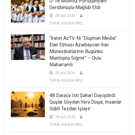
U-18 Millimiz Portuqaliyanı
Geridönüşlə Məğlub Etdi
28 İyul 2026
TURAL KƏLBƏCƏRLİ
“İranın AzTV-Ni “düşmən Media”
Elan Etməsi Azərbaycan-İran
Münasibətlərinin Bugünkü
Məntiqinə Sığmır” – Qulu
Məhərrəmli
28 İyul 2026
TURAL KƏLBƏCƏRLİ
48 Dərəcə Isti Şəhəri Dəyişdirdi:
Quşlar Göydən Yerə Düşür, Insanlar
Sübh Tezdən Işləyir
28 İyul 2026
TURAL KƏLBƏCƏRLİ