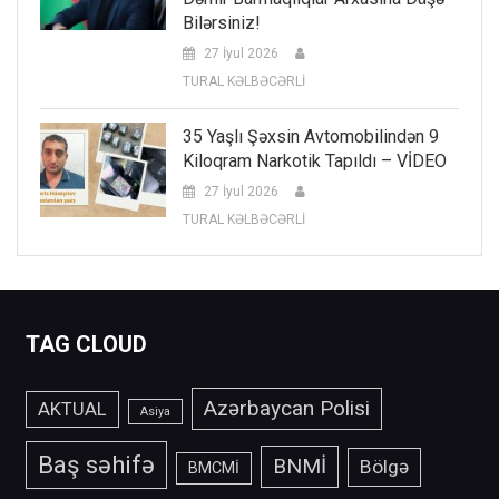
Bilərsiniz!
27 İyul 2026
TURAL KƏLBƏCƏRLİ
35 Yaşlı Şəxsin Avtomobilindən 9
Kiloqram Narkotik Tapıldı – VİDEO
27 İyul 2026
TURAL KƏLBƏCƏRLİ
TAG CLOUD
Azərbaycan Polisi
AKTUAL
Asiya
Baş səhifə
BNMİ
Bölgə
BMCMİ