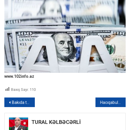
www.102info.az
Baxış Sayı:
110
Yazı
Bakıda tamada toyda BIÇAQLANDI, oğlu xəsarət aldı
Hacıqabulun 24 yaşlı sakini özünü güllələdi
naviqasiyası
TURAL KƏLBƏCƏRLİ