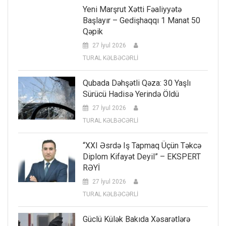
Yeni Marşrut Xətti Fəaliyyətə
Başlayır – Gedişhaqqı 1 Manat 50
Qəpik
27 İyul 2026
TURAL KƏLBƏCƏRLİ
Qubada Dəhşətli Qəza: 30 Yaşlı
Sürücü Hadisə Yerində Öldü
27 İyul 2026
TURAL KƏLBƏCƏRLİ
“XXI Əsrdə Iş Tapmaq Üçün Təkcə
Diplom Kifayət Deyil” – EKSPERT
RƏYİ
27 İyul 2026
TURAL KƏLBƏCƏRLİ
Güclü Külək Bakıda Xəsarətlərə