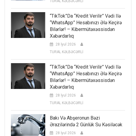
TURAL KƏLBƏCƏRLİ
“TikTok”da “kredit Verilir” Vədi Ilə
“WhatsApp” Hesabınızı Ələ Keçirə
Bilərlər! – Kibermütəxəssisdən
Xəbərdarlıq
28 İyul 2026
TURAL KƏLBƏCƏRLİ
“TikTok”da “kredit Verilir” Vədi Ilə
“WhatsApp” Hesabınızı Ələ Keçirə
Bilərlər! – Kibermütəxəssisdən
Xəbərdarlıq
28 İyul 2026
TURAL KƏLBƏCƏRLİ
Bakı Və Abşeronun Bəzi
Ərazilərində 2 Günlük Su Kəsiləcək
28 İyul 2026