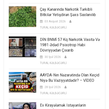
Çay Kənarında Narkotik Tərkibli
Bitkilər Yetişdirən Şəxs Saxlanılıb
03 Avqust 2026
TURAL KƏLBƏCƏRLİ
DİN BNMİ 57 Kq Narkotik Vasitə Və
1981 Ədəd Psixotrop Həbi
Dövriyyədən Çıxarıb
30 İyul 2026
TURAL KƏLBƏCƏRLİ
AAYDA-Nın Nəzarətində Olan Keçid
Niyə Bu Vəziyyətdədir? – VİDEO
28 İyul 2026
TURAL KƏLBƏCƏRLİ
Ev Kirayələmək Istəyənlərin