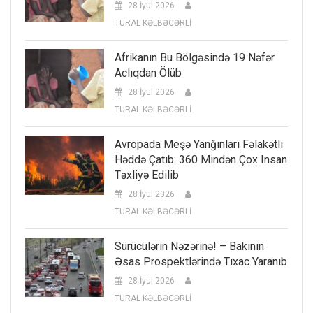
28 İyul 2026
TURAL KƏLBƏCƏRLİ
Afrikanın Bu Bölgəsində 19 Nəfər
Aclıqdan Ölüb
28 İyul 2026
TURAL KƏLBƏCƏRLİ
Avropada Meşə Yanğınları Fəlakətli
Həddə Çatıb: 360 Mindən Çox Insan
Təxliyə Edilib
28 İyul 2026
TURAL KƏLBƏCƏRLİ
Sürücülərin Nəzərinə! – Bakının
Əsas Prospektlərində Tıxac Yaranıb
28 İyul 2026
TURAL KƏLBƏCƏRLİ