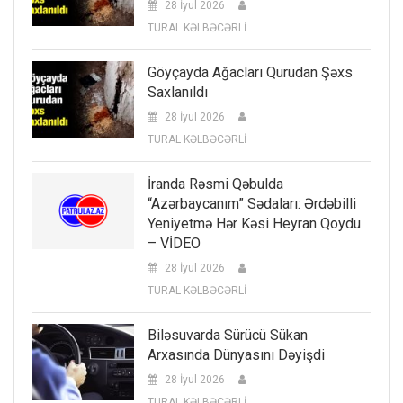
28 İyul 2026
TURAL KƏLBƏCƏRLİ
Göyçayda Ağacları Qurudan Şəxs
Saxlanıldı
28 İyul 2026
TURAL KƏLBƏCƏRLİ
İranda Rəsmi Qəbulda
“Azərbaycanım” Sədaları: Ərdəbilli
Yeniyetmə Hər Kəsi Heyran Qoydu
– VİDEO
28 İyul 2026
TURAL KƏLBƏCƏRLİ
Biləsuvarda Sürücü Sükan
Arxasında Dünyasını Dəyişdi
28 İyul 2026
TURAL KƏLBƏCƏRLİ