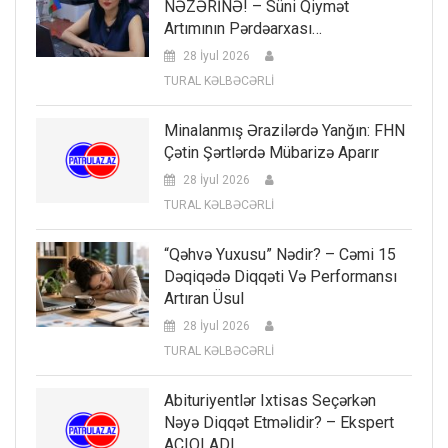
NƏZƏRİNƏ! – Süni Qiymət
Artımının Pərdəarxası…
28 İyul 2026
TURAL KƏLBƏCƏRLİ
Minalanmış Ərazilərdə Yanğın: FHN
Çətin Şərtlərdə Mübarizə Aparır
28 İyul 2026
TURAL KƏLBƏCƏRLİ
“Qəhvə Yuxusu” Nədir? – Cəmi 15
Dəqiqədə Diqqəti Və Performansı
Artıran Üsul
28 İyul 2026
TURAL KƏLBƏCƏRLİ
Abituriyentlər Ixtisas Seçərkən
Nəyə Diqqət Etməlidir? – Ekspert
AÇIQLADI