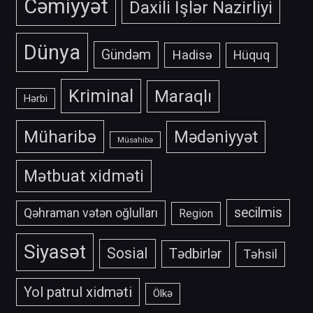
Cəmiyyət
Daxili İşlər Nazirliyi
Dünya
Gündəm
Hadisə
Hüquq
Kriminal
Maraqlı
Hərbi
Müharibə
Mədəniyyət
Müsahibə
Mətbuat xidməti
secilmis
Qəhraman vətən oğlulları
Region
Siyasət
Sosial
Tədbirlər
Təhsil
Yol patrul xidməti
Ölkə