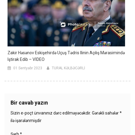
Zakir Həsənov Eskişehirdə Uçuş Tədris Ilinin Açılış Mərasimində
Iştirak Edib – VİDEO
01 Sentyabr 2023
TURAL KƏLBƏCƏRLİ
Bir cavab yazın
Sizin e-poçt ünvanınız dərc edilməyəcəkdir.
Gərəkli sahələr
*
ilə işarələnmişdir
Şərh
*