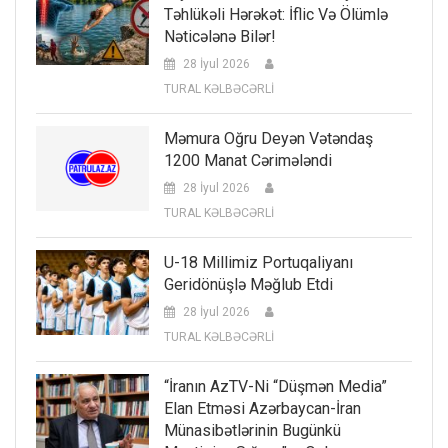
Təhlükəli Hərəkət: İflic Və Ölümlə
Nəticələnə Bilər!
28 İyul 2026
TURAL KƏLBƏCƏRLİ
Məmura Oğru Deyən Vətəndaş
1200 Manat Cərimələndi
28 İyul 2026
TURAL KƏLBƏCƏRLİ
U-18 Millimiz Portuqaliyanı
Geridönüşlə Məğlub Etdi
28 İyul 2026
TURAL KƏLBƏCƏRLİ
“İranın AzTV-Ni “düşmən Media”
Elan Etməsi Azərbaycan-İran
Münasibətlərinin Bugünkü