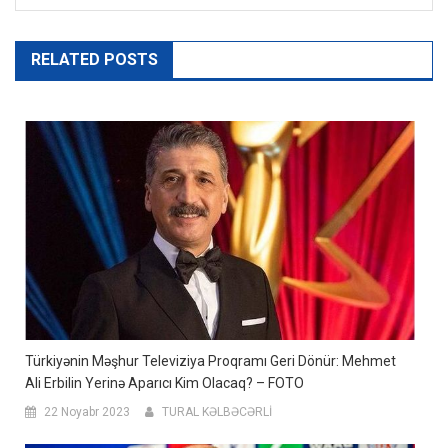
RELATED POSTS
Türkiyənin Məşhur Televiziya Proqramı Geri Dönür: Mehmet
Ali Erbilin Yerinə Aparıcı Kim Olacaq? – FOTO
22 Noyabr 2023
TURAL KƏLBƏCƏRLİ