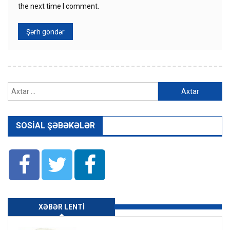
the next time I comment.
Axtarış:
SOSIAL ŞƏBƏKƏLƏR
XƏBƏR LENTI