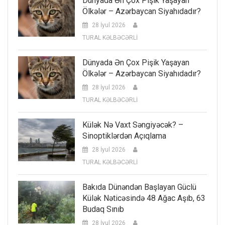
Dünyada Ən Çox Pişik Yaşayan
Ölkələr – Azərbaycan Siyahıdadır?
28 İyul 2026
TURAL KƏLBƏCƏRLİ
Dünyada Ən Çox Pişik Yaşayan
Ölkələr – Azərbaycan Siyahıdadır?
28 İyul 2026
TURAL KƏLBƏCƏRLİ
Külək Nə Vaxt Səngiyəcək? –
Sinoptiklərdən Açıqlama
28 İyul 2026
TURAL KƏLBƏCƏRLİ
Bakıda Dünəndən Başlayan Güclü
Külək Nəticəsində 48 Ağac Aşıb, 63
Budaq Sınıb
28 İyul 2026