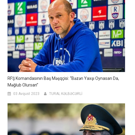
RFŞ Komandasının Baş Məşqçisi: “Bəzən Yaxşı Oynasan Da,
Məğlub Olursan”
03 Avqust 2023
TURAL KƏLBƏCƏRLİ