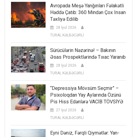
Avropada Meşə Yanğınları Fəlakətli
Həddə Çatıb: 360 Mindən Çox Insan
Təxliyə Edilib
28 İyul 2026
TURAL KƏLBƏCƏRLİ
Sürücülərin Nəzərinə! – Bakının
Əsas Prospektlərində Tıxac Yaranıb
28 İyul 2026
TURAL KƏLBƏCƏRLİ
“Depressiya Mövsüm Seçmir” –
Psixoloqdan Yay Aylarında Özünü
Pis Hiss Edənlərə VACİB TÖVSİYƏ
27 İyul 2026
TURAL KƏLBƏCƏRLİ
Eyni Dəniz, Fərqli Qiymətlər: Yan-