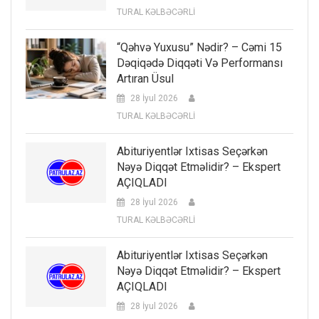
TURAL KƏLBƏCƏRLİ
“Qəhvə Yuxusu” Nədir? – Cəmi 15
Dəqiqədə Diqqəti Və Performansı
Artıran Üsul
28 İyul 2026
TURAL KƏLBƏCƏRLİ
Abituriyentlər Ixtisas Seçərkən
Nəyə Diqqət Etməlidir? – Ekspert
AÇIQLADI
28 İyul 2026
TURAL KƏLBƏCƏRLİ
Abituriyentlər Ixtisas Seçərkən
Nəyə Diqqət Etməlidir? – Ekspert
AÇIQLADI
28 İyul 2026