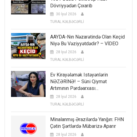
Dövriyyədən Çıxarıb
30 İyul 2026
TURAL KƏLBƏCƏRLİ
AAYDA-Nın Nəzarətində Olan Keçid
Niyə Bu Vəziyyətdədir? – VİDEO
28 İyul 2026
TURAL KƏLBƏCƏRLİ
Ev Kirayələmək Istəyənlərin
NƏZƏRİNƏ! – Süni Qiymət
Artımının Pərdəarxası…
28 İyul 2026
TURAL KƏLBƏCƏRLİ
Minalanmış Ərazilərdə Yanğın: FHN
Çətin Şərtlərdə Mübarizə Aparır
28 İyul 2026