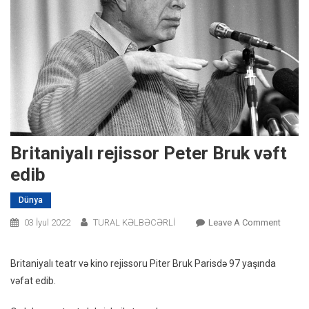
Britaniyalı rejissor Peter Bruk vəft
edib
Dünya
On
03 İyul 2022
TURAL KƏLBƏCƏRLİ
Leave A Comment
Britaniy
Rejisso
Britaniyalı teatr və kino rejissoru Piter Bruk Parisdə 97 yaşında
Peter
vəfat edib.
Bruk
Vəft