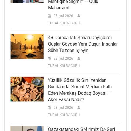
Məntiqinə Sığmır” – Qulu
Məhərrəmli
28 İyul 2026
TURAL KƏLBƏCƏRLİ
48 Dərəcə Isti Şəhəri Dəyişdirdi:
Quşlar Göydən Yerə Düşür, Insanlar
Sübh Tezdən Işləyir
28 İyul 2026
TURAL KƏLBƏCƏRLİ
Yüzillik Gözəllik Sirri Yenidən
Gündəmdə: Sosial Medianı Fəth
Edən Mərakeş Dodaq Boyası –
Aker Fassi Nədir?
28 İyul 2026
TURAL KƏLBƏCƏRLİ
Qazaxıstandakı Səfirimiz Də Geri