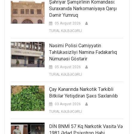
Şəhriyar Şəmşirlinin Komandası:
Suraxanıda Narkomaniyaya Qarşı
Dəmir Yumruq
05 Avqust 2026
TURAL KƏLBƏCƏRLİ
Nəsimi Polisi Cəmiyyətin
Təhlükəsizliyi Naminə Fədakarlıq
Nümunəsi Göstərir
05 Avqust 2026
TURAL KƏLBƏCƏRLİ
Çay Kənarında Narkotik Tərkibli
Bitkilər Yetişdirən Şəxs Saxlanılıb
03 Avqust 2026
TURAL KƏLBƏCƏRLİ
DİN BNMİ 57 Kq Narkotik Vasitə Və
1981 Ədəd Psixotrop Həbi