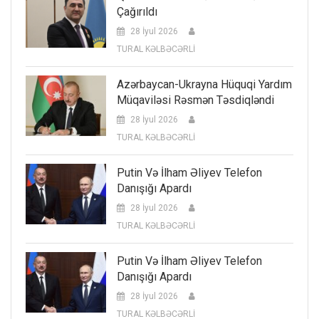
Çağırıldı
28 İyul 2026
TURAL KƏLBƏCƏRLİ
Azərbaycan-Ukrayna Hüquqi Yardım
Müqaviləsi Rəsmən Təsdiqləndi
28 İyul 2026
TURAL KƏLBƏCƏRLİ
Putin Və İlham Əliyev Telefon
Danışığı Apardı
28 İyul 2026
TURAL KƏLBƏCƏRLİ
Putin Və İlham Əliyev Telefon
Danışığı Apardı
28 İyul 2026
TURAL KƏLBƏCƏRLİ