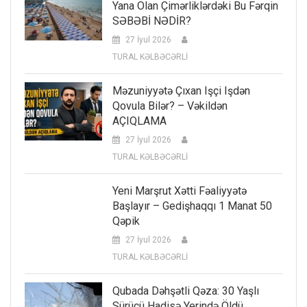
Yana Olan Çimərliklərdəki Bu Fərqin
SƏBƏBİ NƏDİR?
27 İyul 2026
TURAL KƏLBƏCƏRLİ
Məzuniyyətə Çıxan Işçi Işdən
Qovula Bilər? – Vəkildən
AÇIQLAMA
27 İyul 2026
TURAL KƏLBƏCƏRLİ
Yeni Marşrut Xətti Fəaliyyətə
Başlayır – Gedişhaqqı 1 Manat 50
Qəpik
27 İyul 2026
TURAL KƏLBƏCƏRLİ
Qubada Dəhşətli Qəza: 30 Yaşlı
Sürücü Hadisə Yerində Öldü