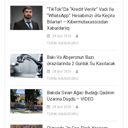
“TikTok”da “kredit Verilir” Vədi Ilə
“WhatsApp” Hesabınızı Ələ Keçirə
Bilərlər! – Kibermütəxəssisdən
Xəbərdarlıq
28 İyul 2026
TURAL KƏLBƏCƏRLİ
Bakı Və Abşeronun Bəzi
Ərazilərində 2 Günlük Su Kəsiləcək
28 İyul 2026
TURAL KƏLBƏCƏRLİ
Bakıda Sınan Ağac Budağı Qadının
Üzərinə Düşdü – VİDEO
28 İyul 2026
TURAL KƏLBƏCƏRLİ