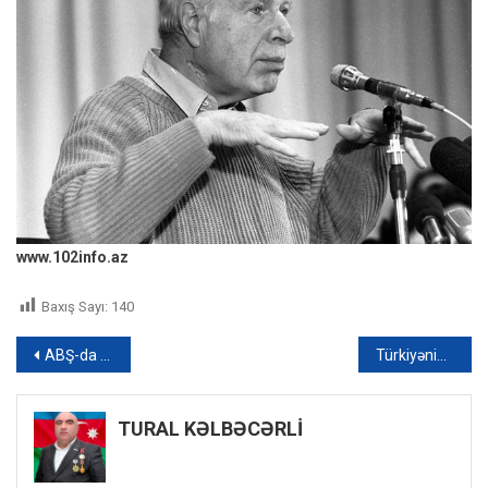
www.102info.az
Baxış Sayı:
140
Yazı
ABŞ-da milyonlarla arı onları daşıyan yük maşınından çıxaraq ətrafdakıları sancıb
Türkiyənin üç kəndində küçəyə çıxmaq qadağan edildi
naviqasiyası
TURAL KƏLBƏCƏRLİ