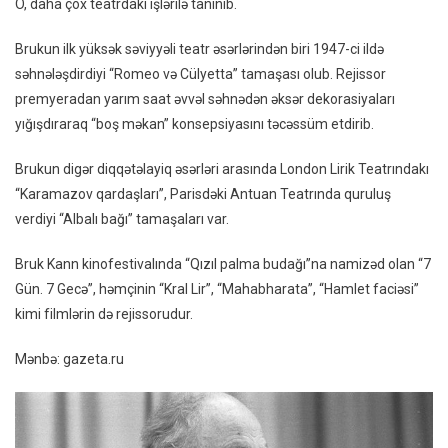
O, daha çox teatrdakı işlərilə tanınıb.
Edib
Brukun ilk yüksək səviyyəli teatr əsərlərindən biri 1947-ci ildə
səhnələşdirdiyi “Romeo və Cülyetta” tamaşası olub. Rejissor
premyeradan yarım saat əvvəl səhnədən əksər dekorasiyaları
yığışdıraraq “boş məkan” konsepsiyasını təcəssüm etdirib.
Brukun digər diqqətəlayiq əsərləri arasında London Lirik Teatrındakı
“Karamazov qardaşları”, Parisdəki Antuan Teatrında quruluş
verdiyi “Albalı bağı” tamaşaları var.
Bruk Kann kinofestivalında “Qızıl palma budağı”na namizəd olan “7
Gün. 7 Gecə”, həmçinin “Kral Lir”, “Mahabharata”, “Hamlet faciəsi”
kimi filmlərin də rejissorudur.
Mənbə: gazeta.ru