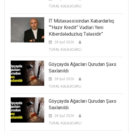
TURAL KƏLBƏCƏRLİ
İT Mütəxəssisindən Xəbərdarlıq:
“”Hazır Kredit” Vədləri Yeni
Kiberdələduzluq Tələsidir”
28 İyul 2026
TURAL KƏLBƏCƏRLİ
Göyçayda Ağacları Qurudan Şəxs
Saxlanıldı
28 İyul 2026
TURAL KƏLBƏCƏRLİ
Göyçayda Ağacları Qurudan Şəxs
Saxlanıldı
28 İyul 2026
TURAL KƏLBƏCƏRLİ