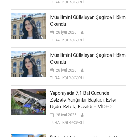
TURAL KƏLBƏCƏRLİ
Müəllimini Güllələyən Şagirdə Hökm
Oxundu
28 İyul 2026
TURAL KƏLBƏCƏRLİ
Müəllimini Güllələyən Şagirdə Hökm
Oxundu
28 İyul 2026
TURAL KƏLBƏCƏRLİ
Yaponiyada 7,1 Bal Gücündə
Zəlzələ: Yanğınlar Başladı, Evlər
Uçdu, Rabitə Kəsildi – VİDEO
28 İyul 2026
TURAL KƏLBƏCƏRLİ