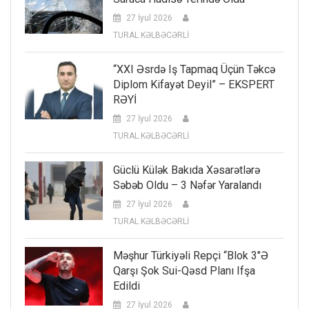
27 İyul 2026
TURAL KƏLBƏCƏRLİ
“XXI Əsrdə Iş Tapmaq Üçün Təkcə
Diplom Kifayət Deyil” – EKSPERT
RƏYİ
27 İyul 2026
TURAL KƏLBƏCƏRLİ
Güclü Külək Bakıda Xəsarətlərə
Səbəb Oldu – 3 Nəfər Yaralandı
27 İyul 2026
TURAL KƏLBƏCƏRLİ
Məşhur Türkiyəli Repçi “Blok 3″ə
Qarşı Şok Sui-Qəsd Planı Ifşa
Edildi
27 İyul 2026