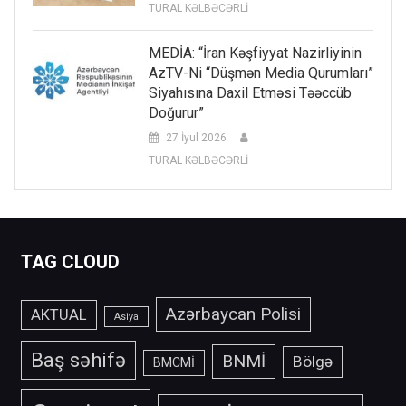
TURAL KƏLBƏCƏRLİ
MEDİA: “İran Kəşfiyyat Nazirliyinin
AzTV-Ni “düşmən Media Qurumları”
Siyahısına Daxil Etməsi Təəccüb
Doğurur”
27 İyul 2026
TURAL KƏLBƏCƏRLİ
TAG CLOUD
Azərbaycan Polisi
AKTUAL
Asiya
Baş səhifə
BNMİ
Bölgə
BMCMİ