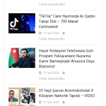
TURAL KƏLBƏCƏRLİ
“TikTok” Canlı Yayımında Iki Qadını
Təhqir Etdi – 700 Manat
Cərimələndi
27 İyul 2026
TURAL KƏLBƏCƏRLİ
Həyat Yoldaşının Telefonuna Gizli
Proqram Yükləyənlərin Nəzərinə:
Dəmir Barmaqlıqlar Arxasına Düşə
Bilərsiniz!
27 İyul 2026
TURAL KƏLBƏCƏRLİ
35 Yaşlı Şəxsin Avtomobilindən 9
Kiloqram Narkotik Tapıldı – VİDEO
27 İyul 2026