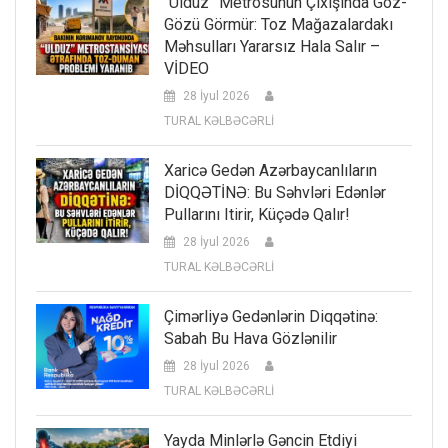
“Ulduz” Metrosunun Çıxışında Göz-
Gözü Görmür: Toz Mağazalardakı
Məhsulları Yararsız Hala Salır –
VİDEO
28 İyul 2026
TURAL KƏLBƏCƏRLİ
Xaricə Gedən Azərbaycanlıların
DİQQƏTİNƏ: Bu Səhvləri Edənlər
Pullarını Itirir, Küçədə Qalır!
28 İyul 2026
TURAL KƏLBƏCƏRLİ
Çimərliyə Gedənlərin Diqqətinə:
Sabah Bu Hava Gözlənilir
28 İyul 2026
TURAL KƏLBƏCƏRLİ
Yayda Minlərlə Gəncin Etdiyi