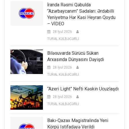
İranda Rəsmi Qəbulda
“Azərbaycanım” Sədaları: Ərdəbilli
Yeniyetmə Hər Kəsi Heyran Qoydu
– VİDEO
28 İyul 2026
TURAL KƏLBƏCƏRLİ
Biləsuvarda Sürücü Sükan
Arxasında Dünyasını Dəyişdi
28 İyul 2026
TURAL KƏLBƏCƏRLİ
“Azeri Light” Nefti Kəskin Ucuzlaşdı
28 İyul 2026
TURAL KƏLBƏCƏRLİ
Bakı-Qazax Magistralında Yeni
Körpü Istifadəyə Verildi