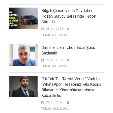
Bilgəh Çimərliyində Qaydaları
Pozan Sürücü Barəsində Tədbir
Görüldü
28 İyul 2026
TURAL KƏLBƏCƏRLİ
Dini Inancları Təhqir Edən Şəxs
Saxlanıldı
28 İyul 2026
TURAL KƏLBƏCƏRLİ
“TikTok”da “kredit Verilir” Vədi Ilə
“WhatsApp” Hesabınızı Ələ Keçirə
Bilərlər! – Kibermütəxəssisdən
Xəbərdarlıq
28 İyul 2026
TURAL KƏLBƏCƏRLİ