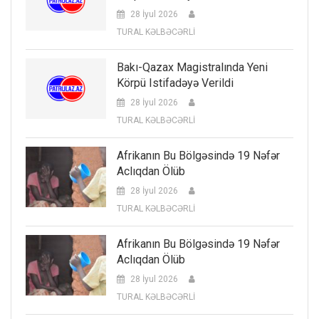
28 İyul 2026
TURAL KƏLBƏCƏRLİ
Bakı-Qazax Magistralında Yeni
Körpü Istifadəyə Verildi
28 İyul 2026
TURAL KƏLBƏCƏRLİ
Afrikanın Bu Bölgəsində 19 Nəfər
Aclıqdan Ölüb
28 İyul 2026
TURAL KƏLBƏCƏRLİ
Afrikanın Bu Bölgəsində 19 Nəfər
Aclıqdan Ölüb
28 İyul 2026
TURAL KƏLBƏCƏRLİ