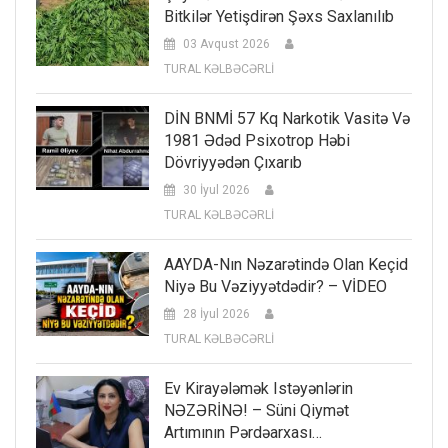
Bitkilər Yetişdirən Şəxs Saxlanılıb
03 Avqust 2026
TURAL KƏLBƏCƏRLİ
DİN BNMİ 57 Kq Narkotik Vasitə Və
1981 Ədəd Psixotrop Həbi
Dövriyyədən Çıxarıb
30 İyul 2026
TURAL KƏLBƏCƏRLİ
AAYDA-Nın Nəzarətində Olan Keçid
Niyə Bu Vəziyyətdədir? – VİDEO
28 İyul 2026
TURAL KƏLBƏCƏRLİ
Ev Kirayələmək Istəyənlərin
NƏZƏRİNƏ! – Süni Qiymət
Artımının Pərdəarxası…