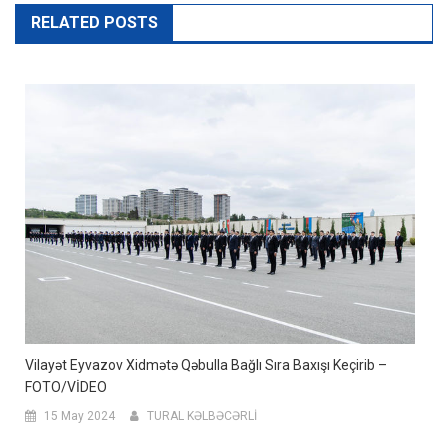
RELATED POSTS
Vilayət Eyvazov Xidmətə Qəbulla Bağlı Sıra Baxışı Keçirib –
FOTO/VİDEO
15 May 2024
TURAL KƏLBƏCƏRLİ