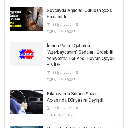
Göyçayda Ağacları Qurudan Şəxs
Saxlanıldı
28 İyul 2026
TURAL KƏLBƏCƏRLİ
İranda Rəsmi Qəbulda
“Azərbaycanım” Sədaları: Ərdəbilli
Yeniyetmə Hər Kəsi Heyran Qoydu
– VİDEO
28 İyul 2026
TURAL KƏLBƏCƏRLİ
Biləsuvarda Sürücü Sükan
Arxasında Dünyasını Dəyişdi
28 İyul 2026
TURAL KƏLBƏCƏRLİ