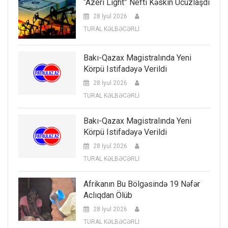
“Azeri Light” Nefti Kəskin Ucuzlaşdı
28 İyul 2026
TURAL KƏLBƏCƏRLİ
Bakı-Qazax Magistralında Yeni
Körpü Istifadəyə Verildi
28 İyul 2026
TURAL KƏLBƏCƏRLİ
Bakı-Qazax Magistralında Yeni
Körpü Istifadəyə Verildi
28 İyul 2026
TURAL KƏLBƏCƏRLİ
Afrikanın Bu Bölgəsində 19 Nəfər
Aclıqdan Ölüb
28 İyul 2026
TURAL KƏLBƏCƏRLİ