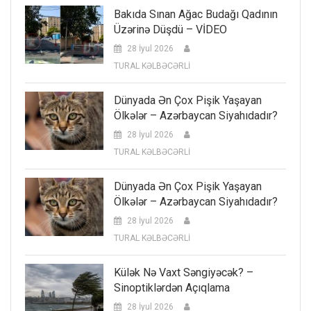
Bakıda Sınan Ağac Budağı Qadının
Üzərinə Düşdü – VİDEO
28 İyul 2026
TURAL KƏLBƏCƏRLİ
Dünyada Ən Çox Pişik Yaşayan
Ölkələr – Azərbaycan Siyahıdadır?
28 İyul 2026
TURAL KƏLBƏCƏRLİ
Dünyada Ən Çox Pişik Yaşayan
Ölkələr – Azərbaycan Siyahıdadır?
28 İyul 2026
TURAL KƏLBƏCƏRLİ
Külək Nə Vaxt Səngiyəcək? –
Sinoptiklərdən Açıqlama
28 İyul 2026