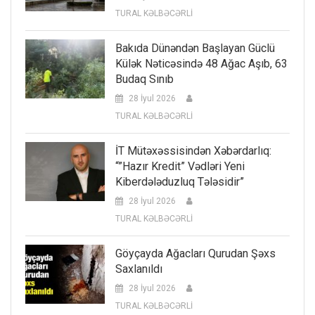
TURAL KƏLBƏCƏRLİ
Bakıda Dünəndən Başlayan Güclü
Külək Nəticəsində 48 Ağac Aşıb, 63
Budaq Sınıb
28 İyul 2026
TURAL KƏLBƏCƏRLİ
İT Mütəxəssisindən Xəbərdarlıq:
“”Hazır Kredit” Vədləri Yeni
Kiberdələduzluq Tələsidir”
28 İyul 2026
TURAL KƏLBƏCƏRLİ
Göyçayda Ağacları Qurudan Şəxs
Saxlanıldı
28 İyul 2026
TURAL KƏLBƏCƏRLİ