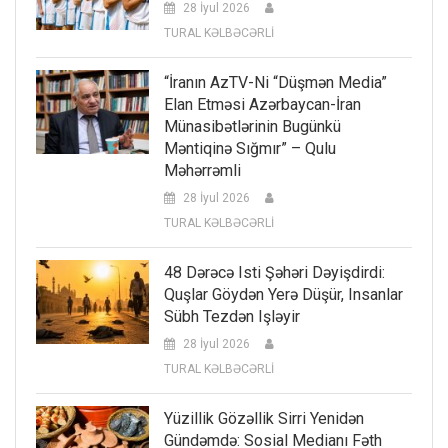
28 İyul 2026
TURAL KƏLBƏCƏRLİ
“İranın AzTV-Ni “düşmən Media”
Elan Etməsi Azərbaycan-İran
Münasibətlərinin Bugünkü
Məntiqinə Sığmır” – Qulu
Məhərrəmli
28 İyul 2026
TURAL KƏLBƏCƏRLİ
48 Dərəcə Isti Şəhəri Dəyişdirdi:
Quşlar Göydən Yerə Düşür, Insanlar
Sübh Tezdən Işləyir
28 İyul 2026
TURAL KƏLBƏCƏRLİ
Yüzillik Gözəllik Sirri Yenidən
Gündəmdə: Sosial Medianı Fəth