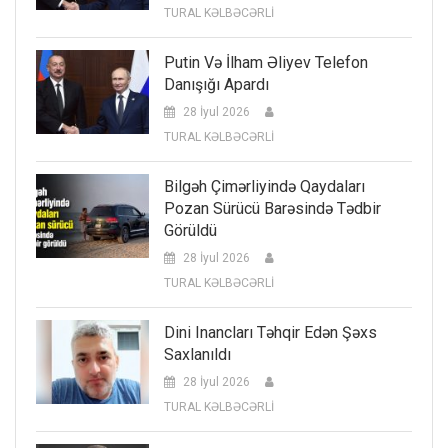
TURAL KƏLBƏCƏRLİ
Putin Və İlham Əliyev Telefon
Danışığı Apardı
28 İyul 2026
TURAL KƏLBƏCƏRLİ
Bilgəh Çimərliyində Qaydaları
Pozan Sürücü Barəsində Tədbir
Görüldü
28 İyul 2026
TURAL KƏLBƏCƏRLİ
Dini Inancları Təhqir Edən Şəxs
Saxlanıldı
28 İyul 2026
TURAL KƏLBƏCƏRLİ