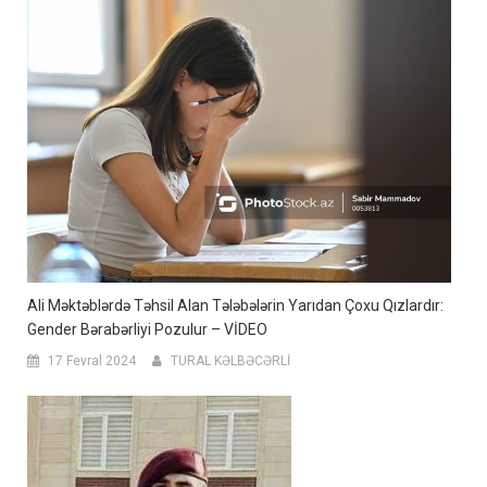
Ali Məktəblərdə Təhsil Alan Tələbələrin Yarıdan Çoxu Qızlardır:
Gender Bərabərliyi Pozulur – VİDEO
17 Fevral 2024
TURAL KƏLBƏCƏRLİ