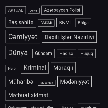
Azərbaycan Polisi
AKTUAL
Asiya
Baş səhifə
BNMİ
Bölgə
BMCMİ
Cəmiyyət
Daxili İşlər Nazirliyi
Dünya
Gündəm
Hadisə
Hüquq
Kriminal
Maraqlı
Hərbi
Müharibə
Mədəniyyət
Müsahibə
Mətbuat xidməti
secilmis
Qəhraman vətən oğlulları