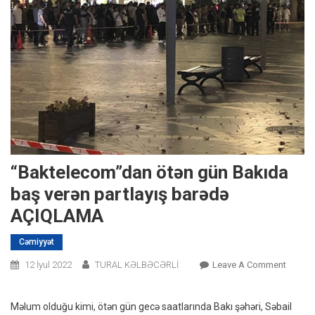
“Baktelecom”dan ötən gün Bakıda
baş verən partlayış barədə
AÇIQLAMA
Cəmiyyət
On
12 İyul 2022
TURAL KƏLBƏCƏRLİ
Leave A Comment
“Bakte
Ötən
Məlum olduğu kimi, ötən gün gecə saatlarında Bakı şəhəri, Səbail
Gün