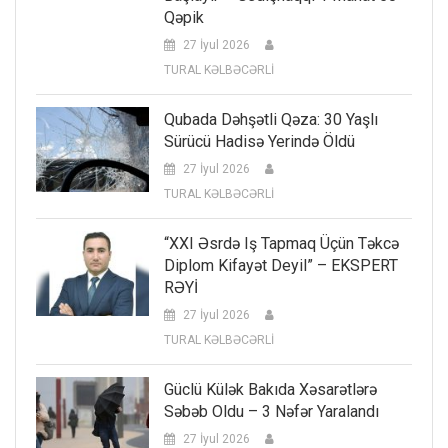
Qəpik
27 İyul 2026
TURAL KƏLBƏCƏRLİ
Qubada Dəhşətli Qəza: 30 Yaşlı
Sürücü Hadisə Yerində Öldü
27 İyul 2026
TURAL KƏLBƏCƏRLİ
“XXI Əsrdə Iş Tapmaq Üçün Təkcə
Diplom Kifayət Deyil” – EKSPERT
RƏYİ
27 İyul 2026
TURAL KƏLBƏCƏRLİ
Güclü Külək Bakıda Xəsarətlərə
Səbəb Oldu – 3 Nəfər Yaralandı
27 İyul 2026