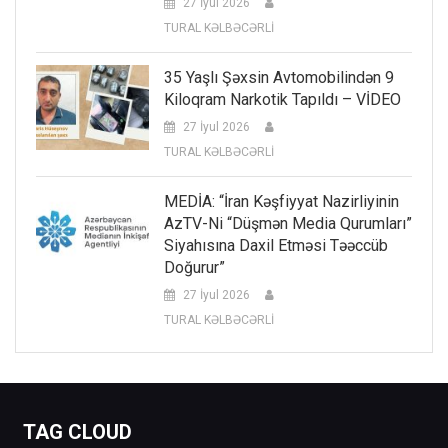
27 İyul 2026
TURAL KƏLBƏCƏRLİ
35 Yaşlı Şəxsin Avtomobilindən 9
Kiloqram Narkotik Tapıldı – VİDEO
27 İyul 2026
TURAL KƏLBƏCƏRLİ
MEDİA: “İran Kəşfiyyat Nazirliyinin
AzTV-Ni “düşmən Media Qurumları”
Siyahısına Daxil Etməsi Təəccüb
Doğurur”
27 İyul 2026
TURAL KƏLBƏCƏRLİ
TAG CLOUD