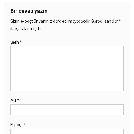
Bir cavab yazın
Sizin e-poçt ünvanınız dərc edilməyəcəkdir.
Gərəkli sahələr
*
ilə işarələnmişdir
Şərh
*
Ad
*
E-poçt
*