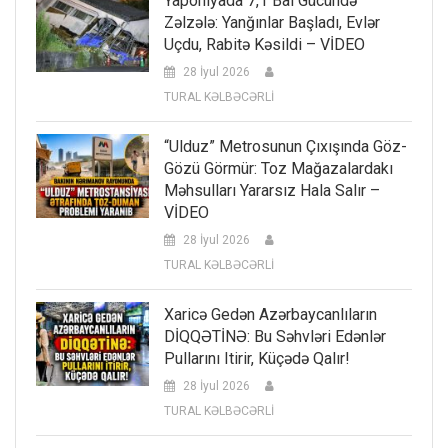
Yaponiyada 7,1 Bal Gücündə
Zəlzələ: Yanğınlar Başladı, Evlər
Uçdu, Rabitə Kəsildi – VİDEO
28 İyul 2026
TURAL KƏLBƏCƏRLİ
“Ulduz” Metrosunun Çıxışında Göz-
Gözü Görmür: Toz Mağazalardakı
Məhsulları Yararsız Hala Salır –
VİDEO
28 İyul 2026
TURAL KƏLBƏCƏRLİ
Xaricə Gedən Azərbaycanlıların
DİQQƏTİNƏ: Bu Səhvləri Edənlər
Pullarını Itirir, Küçədə Qalır!
28 İyul 2026
TURAL KƏLBƏCƏRLİ