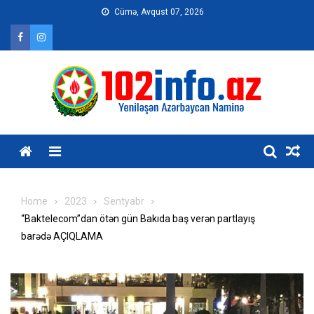
Skip
Cümə, Avqust 07, 2026
to
content
Home
2023
Sentyabr
“Baktelecom”dan ötən gün Bakıda baş verən partlayış
barədə AÇIQLAMA