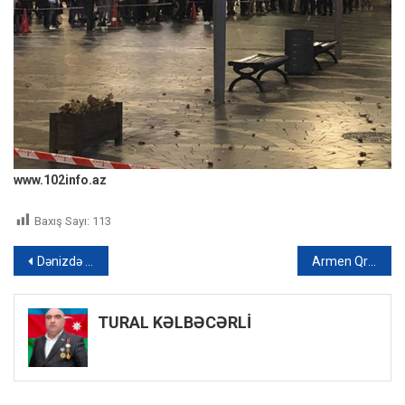
www.102info.az
Baxış Sayı:
113
Yazı
Dənizdə bir gün çarəsiz qalan Lənkəran sakini xilas edildi – FOTO
Armen Qriqoryan: “Ümid edək ki, yaxın vaxtlarda sülh müqaviləsi mövzusunda əsaslı görüşlər olacaq”
naviqasiyası
TURAL KƏLBƏCƏRLİ