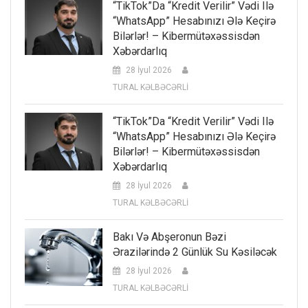
“TikTok”da “kredit Verilir” Vədi Ilə
“WhatsApp” Hesabınızı Ələ Keçirə
Bilərlər! – Kibermütəxəssisdən
Xəbərdarlıq
28 İyul 2026
TURAL KƏLBƏCƏRLİ
“TikTok”da “kredit Verilir” Vədi Ilə
“WhatsApp” Hesabınızı Ələ Keçirə
Bilərlər! – Kibermütəxəssisdən
Xəbərdarlıq
28 İyul 2026
TURAL KƏLBƏCƏRLİ
Bakı Və Abşeronun Bəzi
Ərazilərində 2 Günlük Su Kəsiləcək
28 İyul 2026
TURAL KƏLBƏCƏRLİ