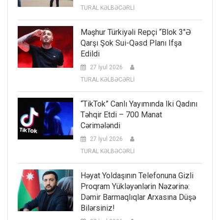
TURAL KƏLBƏCƏRLİ
Məşhur Türkiyəli Repçi “Blok 3″ə
Qarşı Şok Sui-Qəsd Planı Ifşa
Edildi
27 İyul 2026
TURAL KƏLBƏCƏRLİ
“TikTok” Canlı Yayımında Iki Qadını
Təhqir Etdi – 700 Manat
Cərimələndi
27 İyul 2026
TURAL KƏLBƏCƏRLİ
Həyat Yoldaşının Telefonuna Gizli
Proqram Yükləyənlərin Nəzərinə:
Dəmir Barmaqlıqlar Arxasına Düşə
Bilərsiniz!