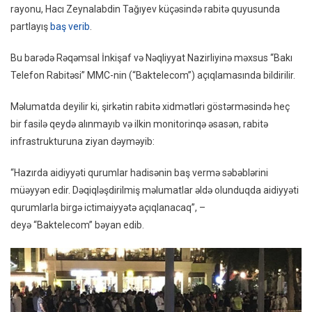
rayonu, Hacı Zeynalabdin Tağıyev küçəsində rabitə quyusunda
Bakıda
partlayış
baş verib
.
Baş
Verən
Bu barədə Rəqəmsal İnkişaf və Nəqliyyat Nazirliyinə məxsus “Bakı
Partlay
Telefon Rabitəsi” MMC-nin (“Baktelecom”) açıqlamasında bildirilir.
Barədə
AÇIQL
Məlumatda deyilir ki, şirkətin rabitə xidmətləri göstərməsində heç
bir fasilə qeydə alınmayıb və ilkin monitorinqə əsasən, rabitə
infrastrukturuna ziyan dəyməyib:
“Hazırda aidiyyəti qurumlar hadisənin baş vermə səbəblərini
müəyyən edir. Dəqiqləşdirilmiş məlumatlar əldə olunduqda aidiyyəti
qurumlarla birgə ictimaiyyətə açıqlanacaq”, –
deyə “Baktelecom” bəyan edib.