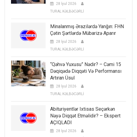
28 İyul 2026
TURAL KƏLBƏCƏRLİ
Minalanmış Ərazilərdə Yanğın: FHN
Çətin Şərtlərdə Mübarizə Aparır
28 İyul 2026
TURAL KƏLBƏCƏRLİ
“Qəhvə Yuxusu” Nədir? – Cəmi 15
Dəqiqədə Diqqəti Və Performansı
Artıran Üsul
28 İyul 2026
TURAL KƏLBƏCƏRLİ
Abituriyentlər Ixtisas Seçərkən
Nəyə Diqqət Etməlidir? – Ekspert
AÇIQLADI
28 İyul 2026