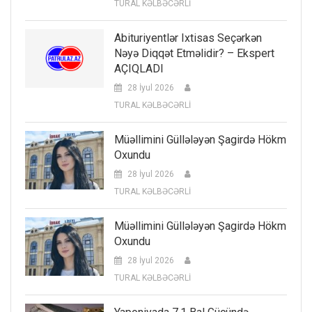
TURAL KƏLBƏCƏRLİ
Abituriyentlər Ixtisas Seçərkən
Nəyə Diqqət Etməlidir? – Ekspert
AÇIQLADI
28 İyul 2026
TURAL KƏLBƏCƏRLİ
Müəllimini Güllələyən Şagirdə Hökm
Oxundu
28 İyul 2026
TURAL KƏLBƏCƏRLİ
Müəllimini Güllələyən Şagirdə Hökm
Oxundu
28 İyul 2026
TURAL KƏLBƏCƏRLİ