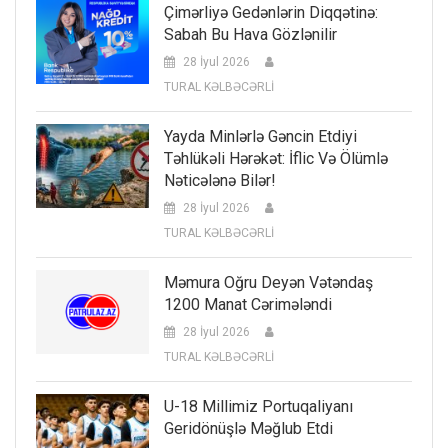
Çimərliyə Gedənlərin Diqqətinə:
Sabah Bu Hava Gözlənilir
28 İyul 2026
TURAL KƏLBƏCƏRLİ
Yayda Minlərlə Gəncin Etdiyi
Təhlükəli Hərəkət: İflic Və Ölümlə
Nəticələnə Bilər!
28 İyul 2026
TURAL KƏLBƏCƏRLİ
Məmura Oğru Deyən Vətəndaş
1200 Manat Cərimələndi
28 İyul 2026
TURAL KƏLBƏCƏRLİ
U-18 Millimiz Portuqaliyanı
Geridönüşlə Məğlub Etdi