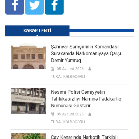
XƏBƏR LENTI
Şəhriyar Şəmşirlinin Komandası:
Suraxanıda Narkomaniyaya Qarşı
Dəmir Yumruq
05 Avqust 2026
TURAL KƏLBƏCƏRLİ
Nəsimi Polisi Cəmiyyətin
Təhlükəsizliyi Naminə Fədakarlıq
Nümunəsi Göstərir
05 Avqust 2026
TURAL KƏLBƏCƏRLİ
Çay Kənarında Narkotik Tərkibli