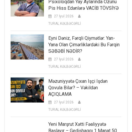
Psixoloqdan Yay Aylarında Özünü
Pis Hiss Edənlərə VACİB TÖVSİYƏ
27 İyul 2026
TURAL KƏLBƏCƏRLİ
Eyni Dəniz, Fərqli Qiymətlər: Yan-
Yana Olan Çimərliklərdəki Bu Fərqin
SƏBƏBİ NƏDİR?
27 İyul 2026
TURAL KƏLBƏCƏRLİ
Məzuniyyətə Çıxan Işçi Işdən
Qovula Bilər? – Vəkildən
AÇIQLAMA
27 İyul 2026
TURAL KƏLBƏCƏRLİ
Yeni Marşrut Xətti Fəaliyyətə
Başlayır – Gedişhaqqı 1 Manat 50