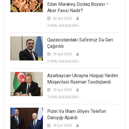
Edən Mərakeş Dodaq Boyası –
Aker Fassi Nədir?
28 İyul 2026
TURAL KƏLBƏCƏRLİ
Qazaxıstandakı Səfirimiz Də Geri
Çağırıldı
28 İyul 2026
TURAL KƏLBƏCƏRLİ
Azərbaycan-Ukrayna Hüquqi Yardım
Müqaviləsi Rəsmən Təsdiqləndi
28 İyul 2026
TURAL KƏLBƏCƏRLİ
Putin Və İlham Əliyev Telefon
Danışığı Apardı
28 İyul 2026