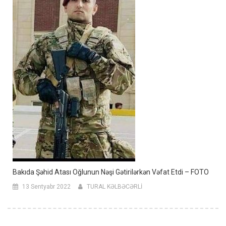
Bakıda Şəhid Atası Oğlunun Nəşi Gətirilərkən Vəfat Etdi – FOTO
13 Sentyabr 2022
TURAL KƏLBƏCƏRLİ