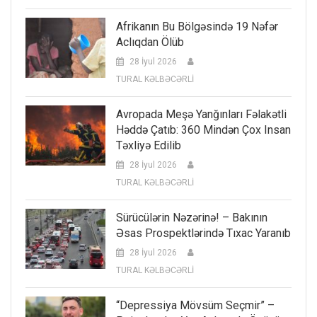
Afrikanın Bu Bölgəsində 19 Nəfər
Aclıqdan Ölüb
28 İyul 2026
TURAL KƏLBƏCƏRLİ
Avropada Meşə Yanğınları Fəlakətli
Həddə Çatıb: 360 Mindən Çox Insan
Təxliyə Edilib
28 İyul 2026
TURAL KƏLBƏCƏRLİ
Sürücülərin Nəzərinə! – Bakının
Əsas Prospektlərində Tıxac Yaranıb
28 İyul 2026
TURAL KƏLBƏCƏRLİ
“Depressiya Mövsüm Seçmir” –