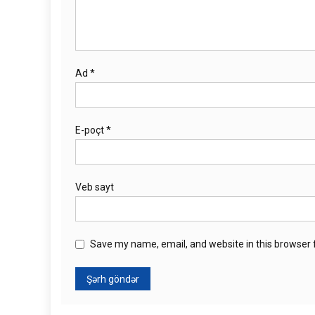
Ad
*
E-poçt
*
Veb sayt
Save my name, email, and website in this browser 