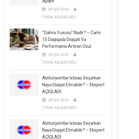
Aparır
28 İyul 2026
TURAL KƏLBƏCƏRLİ
“Qəhvə Yuxusu” Nədir? – Cəmi
15 Dəqiqədə Diqqəti Və
Performansı Artıran Üsul
28 İyul 2026
TURAL KƏLBƏCƏRLİ
Abituriyentlər Ixtisas Seçərkən
Nəyə Diqqət Etməlidir? – Ekspert
AÇIQLADI
28 İyul 2026
TURAL KƏLBƏCƏRLİ
Abituriyentlər Ixtisas Seçərkən
Nəyə Diqqət Etməlidir? – Ekspert
AÇIQLADI