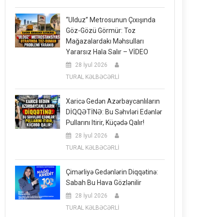
“Ulduz” Metrosunun Çıxışında
Göz-Gözü Görmür: Toz
Mağazalardakı Məhsulları
Yararsız Hala Salır – VİDEO
28 İyul 2026
TURAL KƏLBƏCƏRLİ
Xaricə Gedən Azərbaycanlıların
DİQQƏTİNƏ: Bu Səhvləri Edənlər
Pullarını Itirir, Küçədə Qalır!
28 İyul 2026
TURAL KƏLBƏCƏRLİ
Çimərliyə Gedənlərin Diqqətinə:
Sabah Bu Hava Gözlənilir
28 İyul 2026
TURAL KƏLBƏCƏRLİ