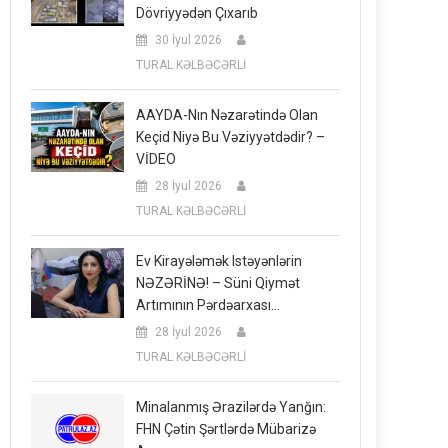
Dövriyyədən Çıxarıb
30 İyul 2026
TURAL KƏLBƏCƏRLİ
AAYDA-Nın Nəzarətində Olan
Keçid Niyə Bu Vəziyyətdədir? –
VİDEO
28 İyul 2026
TURAL KƏLBƏCƏRLİ
Ev Kirayələmək Istəyənlərin
NƏZƏRİNƏ! – Süni Qiymət
Artımının Pərdəarxası…
28 İyul 2026
TURAL KƏLBƏCƏRLİ
Minalanmış Ərazilərdə Yanğın:
FHN Çətin Şərtlərdə Mübarizə