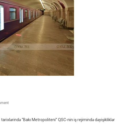
On
mment
Bakı
Metrosu
rixlərində “Bakı Metropoliteni” QSC-nin iş rejimində dəyişikliklər
Iş