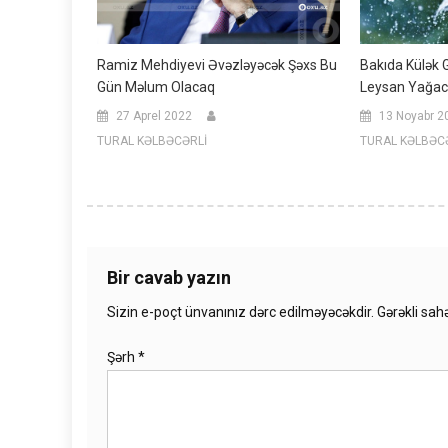
Ramiz Mehdiyevi Əvəzləyəcək Şəxs Bu
Bakıda Külək 
Gün Məlum Olacaq
Leysan Yağa
27 Aprel 2022
13 Noyabr 2
TURAL KƏLBƏCƏRLİ
TURAL KƏLBƏC
Bir cavab yazın
Sizin e-poçt ünvanınız dərc edilməyəcəkdir.
Gərəkli sah
Şərh
*