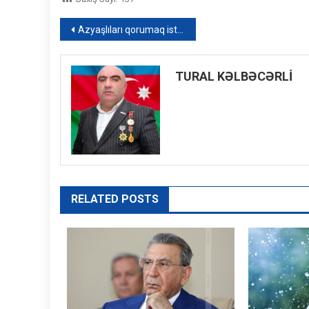
Yazı
Azyaşlıları qorumaq istədi, qır qazanına yıxıldı: 14 yaşlı Sənanın vəziyyəti ağırdır – FOTO
naviqasiyası
TURAL KƏLBƏCƏRLİ
RELATED POSTS