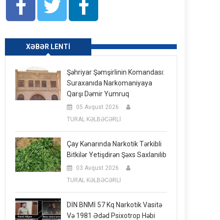
XƏBƏR LENTI
Şəhriyar Şəmşirlinin Komandası:
Suraxanıda Narkomaniyaya
Qarşı Dəmir Yumruq
05 Avqust 2026
TURAL KƏLBƏCƏRLİ
Çay Kənarında Narkotik Tərkibli
Bitkilər Yetişdirən Şəxs Saxlanılıb
03 Avqust 2026
TURAL KƏLBƏCƏRLİ
DİN BNMİ 57 Kq Narkotik Vasitə
Və 1981 Ədəd Psixotrop Həbi