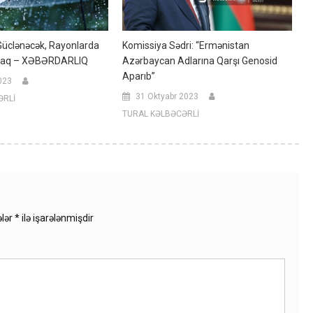
Güclənəcək, Rayonlarda
Komissiya Sədri: “Ermənistan
caq – XƏBƏRDARLIQ
Azərbaycan Adlarına Qarşı Genosid
Aparıb”
023
31 Oktyabr 2023
ƏRLİ
TURAL KƏLBƏCƏRLİ
ələr
*
ilə işarələnmişdir