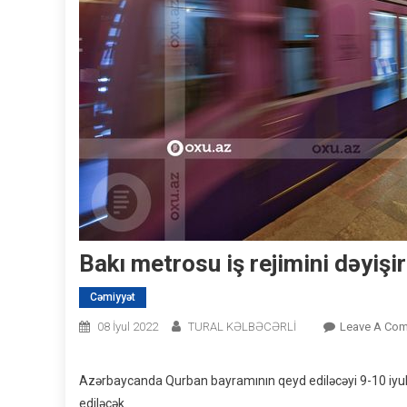
Bakı metrosu iş rejimini dəyişir
Cəmiyyət
08 İyul 2022
TURAL KƏLBƏCƏRLİ
Leave A Co
Azərbaycanda Qurban bayramının qeyd ediləcəyi 9-10 iyul ta
ediləcək.