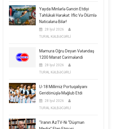
Yayda Minlərlə Gəncin Etdiyi
Təhlükəli Hərəkət: İflic Və Ölümlə
Nəticələnə Bilər!
28 İyul 2026
TURAL KƏLBƏCƏRLİ
Məmura Oğru Deyən Vətəndaş
1200 Manat Cərimələndi
28 İyul 2026
TURAL KƏLBƏCƏRLİ
U-18 Millimiz Portuqaliyanı
Geridönüşlə Məğlub Etdi
28 İyul 2026
TURAL KƏLBƏCƏRLİ
“İranın AzTV-Ni “düşmən
Media” Elan Etməsi