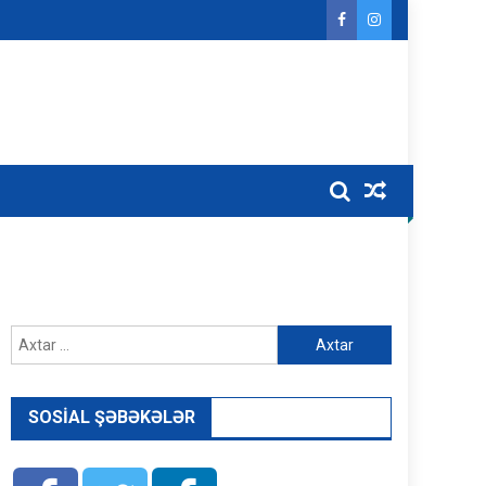
Axtarış:
SOSIAL ŞƏBƏKƏLƏR