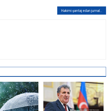
Həkimi şantaj edən jurnalistlə bağlı qərar verilib