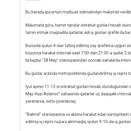
Bu barədə qurumun mətbuat xidmətindən məlumat verilib
Məlumata görə, həmin tarixlər istirahət günləri hesab olu
təmin etmək məqsədilə qatarlar adi iş günləri qrafiki ilə hə
Bununla iyulun 4-dən tətbiq edilmiş yay qrafikinə uyğun ol
boyunca hərəkət intervalı saat 7:00-dan 21:00-a qədər 2 dəqi
birləşdiyi “28 May” stansiyasından sonrakı sahələrdə interva
Bu günlər ərzində metropolitendə gücləndirilmiş iş rejimi tət
İyul ayının 11-12-si istirahət günləri hesab olunduğundan 
May-Həzi Aslanov” sahəsində qatarlar üç dəqiqəlik interval
yaranarsa, xəttə çıxarılacaq.
“Bakmil” stansiyasına və əksinə hərəkət edən sərnişinlərin d
edilmiş iş rejimi nəzərə alınmaqla, iyulun 9-10-da iş günləri,