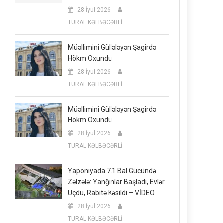
28 İyul 2026
TURAL KƏLBƏCƏRLİ
Müəllimini Güllələyən Şagirdə
Hökm Oxundu
28 İyul 2026
TURAL KƏLBƏCƏRLİ
Müəllimini Güllələyən Şagirdə
Hökm Oxundu
28 İyul 2026
TURAL KƏLBƏCƏRLİ
Yaponiyada 7,1 Bal Gücündə
Zəlzələ: Yanğınlar Başladı, Evlər
Uçdu, Rabitə Kəsildi – VİDEO
28 İyul 2026
TURAL KƏLBƏCƏRLİ