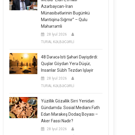
Azərbaycan-İran
Münasibətlərinin Bugünkü
Məntiqinə Sığmır” – Qulu
Məhərrəmli
28 İyul 2026
TURAL KƏLBƏCƏRLİ
48 Dərəcə Isti Şəhəri Dəyişdirdi:
Quşlar Göydən Yerə Düşür,
Insanlar Sübh Tezdən Işləyir
28 İyul 2026
TURAL KƏLBƏCƏRLİ
Yüzillik Gözəllik Sirri Yenidən
Gündəmdə: Sosial Medianı Fəth
Edən Mərakeş Dodaq Boyası –
Aker Fassi Nədir?
28 İyul 2026