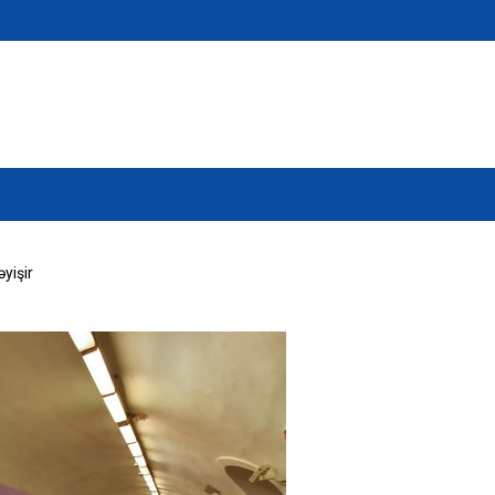
əyişir