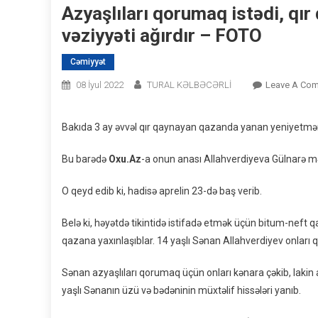
Azyaşlıları qorumaq istədi, qır 
vəziyyəti ağırdır – FOTO
Cəmiyyət
08 İyul 2022
TURAL KƏLBƏCƏRLİ
Leave A Co
Bakıda 3 ay əvvəl qır qaynayan qazanda yanan yeniyetmənin
Bu barədə
Oxu.Az
-a onun anası Allahverdiyeva Gülnarə m
O qeyd edib ki, hadisə aprelin 23-də baş verib.
Belə ki, həyətdə tikintidə istifadə etmək üçün bitum-neft 
qazana yaxınlaşıblar. 14 yaşlı Sənan Allahverdiyev onlar
Sənan azyaşlıları qorumaq üçün onları kənara çəkib, lakin a
yaşlı Sənanın üzü və bədəninin müxtəlif hissələri yanıb.