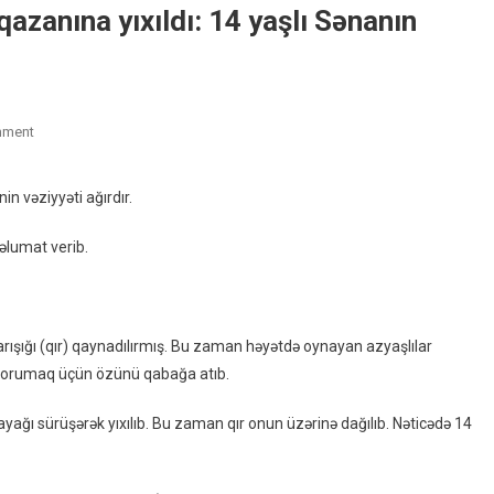
qazanına yıxıldı: 14 yaşlı Sənanın
On
mment
Azyaşlıları
Qorumaq
 vəziyyəti ağırdır.
Istədi,
Qır
əlumat verib.
Qazanına
Yıxıldı:
14
Yaşlı
qarışığı (qır) qaynadılırmış. Bu zaman həyətdə oynayan azyaşlılar
Sənanın
ı qorumaq üçün özünü qabağa atıb.
Vəziyyəti
Ağırdır
yağı sürüşərək yıxılıb. Bu zaman qır onun üzərinə dağılıb. Nəticədə 14
–
FOTO