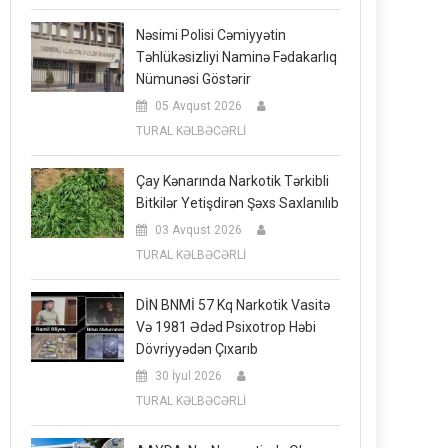
Nəsimi Polisi Cəmiyyətin
Təhlükəsizliyi Naminə Fədakarlıq
Nümunəsi Göstərir
05 Avqust 2026
TURAL KƏLBƏCƏRLİ
Çay Kənarında Narkotik Tərkibli
Bitkilər Yetişdirən Şəxs Saxlanılıb
03 Avqust 2026
TURAL KƏLBƏCƏRLİ
DİN BNMİ 57 Kq Narkotik Vasitə
Və 1981 Ədəd Psixotrop Həbi
Dövriyyədən Çıxarıb
30 İyul 2026
TURAL KƏLBƏCƏRLİ