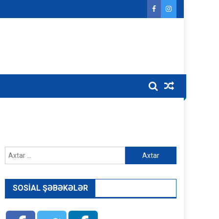
Axtarış:
SOSIAL ŞƏBƏKƏLƏR