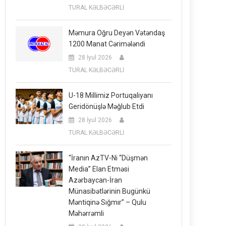
TURAL KƏLBƏCƏRLİ
Məmura Oğru Deyən Vətəndaş
1200 Manat Cərimələndi
28 İyul 2026
TURAL KƏLBƏCƏRLİ
U-18 Millimiz Portuqaliyanı
Geridönüşlə Məğlub Etdi
28 İyul 2026
TURAL KƏLBƏCƏRLİ
“İranın AzTV-Ni “düşmən
Media” Elan Etməsi
Azərbaycan-İran
Münasibətlərinin Bugünkü
Məntiqinə Sığmır” – Qulu
Məhərrəmli