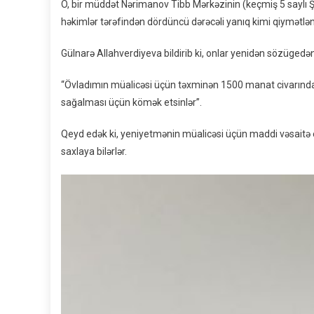
O, bir müddət Nərimanov Tibb Mərkəzinin (keçmiş 5 saylı Ş
həkimlər tərəfindən dördüncü dərəcəli yanıq kimi qiymətləndi
Gülnarə Allahverdiyeva bildirib ki, onlar yenidən sözügedə
“Övladımın müalicəsi üçün təxminən 1500 manat civarında 
sağalması üçün kömək etsinlər”.
Qeyd edək ki, yeniyetmənin müalicəsi üçün maddi vəsaitə 
saxlaya bilərlər.