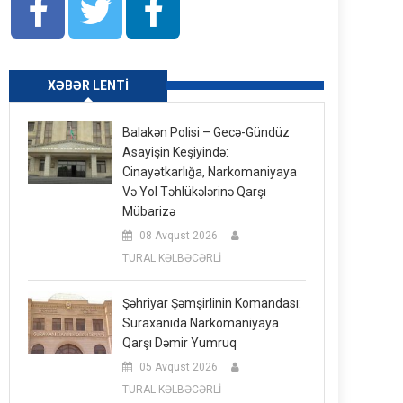
XƏBƏR LENTI
Balakən Polisi – Gecə-Gündüz
Asayişin Keşiyində:
Cinayətkarlığa, Narkomaniyaya
Və Yol Təhlükələrinə Qarşı
Mübarizə
08 Avqust 2026
TURAL KƏLBƏCƏRLİ
Şəhriyar Şəmşirlinin Komandası:
Suraxanıda Narkomaniyaya
Qarşı Dəmir Yumruq
05 Avqust 2026
TURAL KƏLBƏCƏRLİ