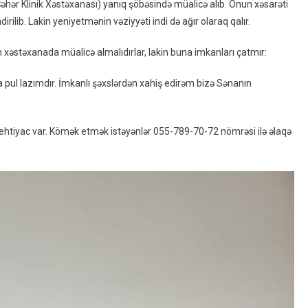
əhər Klinik Xəstəxanası) yanıq şöbəsində müalicə alıb. Onun xəsarəti
rilib. Lakin yeniyetmənin vəziyyəti indi də ağır olaraq qalır.
n xəstəxanada müalicə almalıdırlar, lakin buna imkanları çatmır:
pul lazımdır. İmkanlı şəxslərdən xahiş edirəm bizə Sənanın
ehtiyac var. Kömək etmək istəyənlər 055-789-70-72 nömrəsi ilə əlaqə