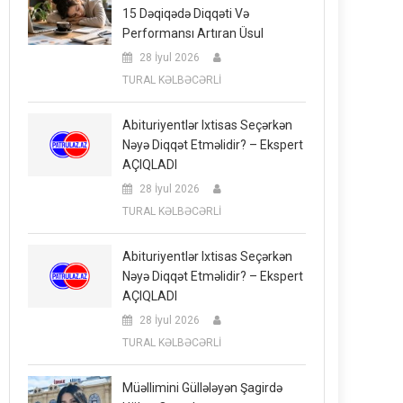
15 Dəqiqədə Diqqəti Və
Performansı Artıran Üsul
28 İyul 2026
TURAL KƏLBƏCƏRLİ
Abituriyentlər Ixtisas Seçərkən
Nəyə Diqqət Etməlidir? – Ekspert
AÇIQLADI
28 İyul 2026
TURAL KƏLBƏCƏRLİ
Abituriyentlər Ixtisas Seçərkən
Nəyə Diqqət Etməlidir? – Ekspert
AÇIQLADI
28 İyul 2026
TURAL KƏLBƏCƏRLİ
Müəllimini Güllələyən Şagirdə