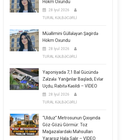
Hökm Oxundu
28 İyul 2026
TURAL KƏLBƏCƏRLİ
Müəllimini Güllələyən Şagirdə
Hökm Oxundu
28 İyul 2026
TURAL KƏLBƏCƏRLİ
Yaponiyada 7,1 Bal Gücündə
Zəlzələ: Yanğınlar Başladı, Evlər
Uçdu, Rabitə Kəsildi – VİDEO
28 İyul 2026
TURAL KƏLBƏCƏRLİ
“Ulduz” Metrosunun Çıxışında
Göz-Gözü Görmür: Toz
Mağazalardakı Məhsulları
Yararsız Hala Salır – VİDEO