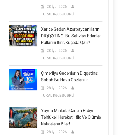
28 İyul 2026
TURAL KƏLBƏCƏRLİ
Xaricə Gedən Azərbaycanlıların
DİQQƏTİNƏ: Bu Səhvləri Edənlər
Pullarını Itirir, Küçədə Qalır!
28 İyul 2026
TURAL KƏLBƏCƏRLİ
Çimərliyə Gedənlərin Diqqətinə:
Sabah Bu Hava Gözlənilir
28 İyul 2026
TURAL KƏLBƏCƏRLİ
Yayda Minlərlə Gəncin Etdiyi
Təhlükəli Hərəkət: İflic Və Ölümlə
Nəticələnə Bilər!
28 İyul 2026