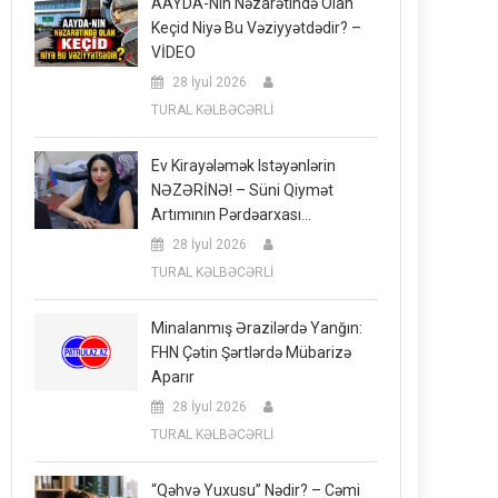
AAYDA-Nın Nəzarətində Olan
Keçid Niyə Bu Vəziyyətdədir? –
VİDEO
28 İyul 2026
TURAL KƏLBƏCƏRLİ
Ev Kirayələmək Istəyənlərin
NƏZƏRİNƏ! – Süni Qiymət
Artımının Pərdəarxası…
28 İyul 2026
TURAL KƏLBƏCƏRLİ
Minalanmış Ərazilərdə Yanğın:
FHN Çətin Şərtlərdə Mübarizə
Aparır
28 İyul 2026
TURAL KƏLBƏCƏRLİ
“Qəhvə Yuxusu” Nədir? – Cəmi