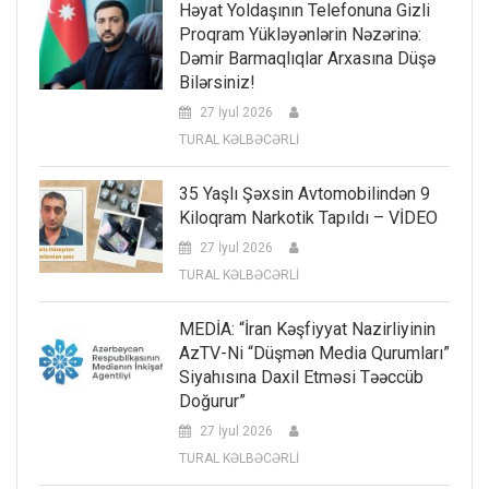
Həyat Yoldaşının Telefonuna Gizli
Proqram Yükləyənlərin Nəzərinə:
Dəmir Barmaqlıqlar Arxasına Düşə
Bilərsiniz!
27 İyul 2026
TURAL KƏLBƏCƏRLİ
35 Yaşlı Şəxsin Avtomobilindən 9
Kiloqram Narkotik Tapıldı – VİDEO
27 İyul 2026
TURAL KƏLBƏCƏRLİ
MEDİA: “İran Kəşfiyyat Nazirliyinin
AzTV-Ni “düşmən Media Qurumları”
Siyahısına Daxil Etməsi Təəccüb
Doğurur”
27 İyul 2026
TURAL KƏLBƏCƏRLİ