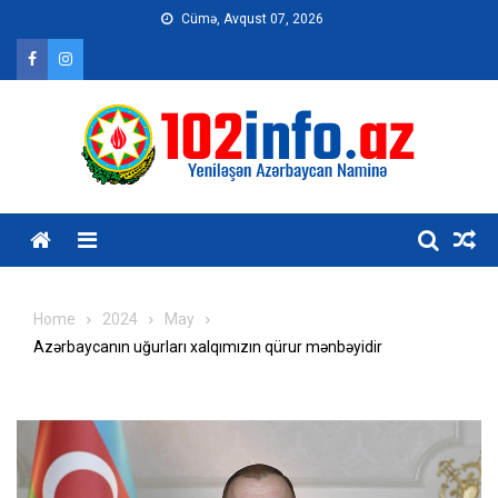
Skip
Cümə, Avqust 07, 2026
to
content
Home
2024
May
Azərbaycanın uğurları xalqımızın qürur mənbəyidir