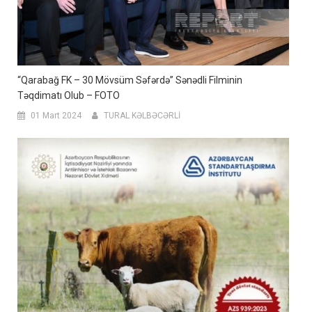
“Qarabağ FK – 30 Mövsüm Səfərdə” Sənədli Filminin
Təqdimatı Olub – FOTO
01 Mart 2024
TURAL KƏLBƏCƏRLİ