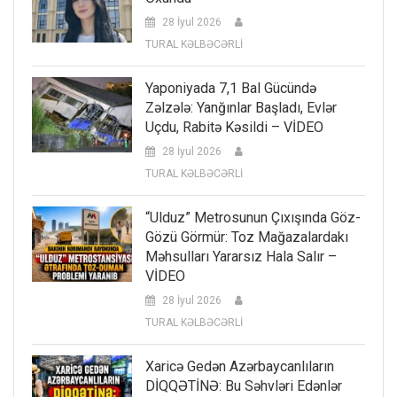
28 İyul 2026
TURAL KƏLBƏCƏRLİ
Yaponiyada 7,1 Bal Gücündə
Zəlzələ: Yanğınlar Başladı, Evlər
Uçdu, Rabitə Kəsildi – VİDEO
28 İyul 2026
TURAL KƏLBƏCƏRLİ
“Ulduz” Metrosunun Çıxışında Göz-
Gözü Görmür: Toz Mağazalardakı
Məhsulları Yararsız Hala Salır –
VİDEO
28 İyul 2026
TURAL KƏLBƏCƏRLİ
Xaricə Gedən Azərbaycanlıların
DİQQƏTİNƏ: Bu Səhvləri Edənlər