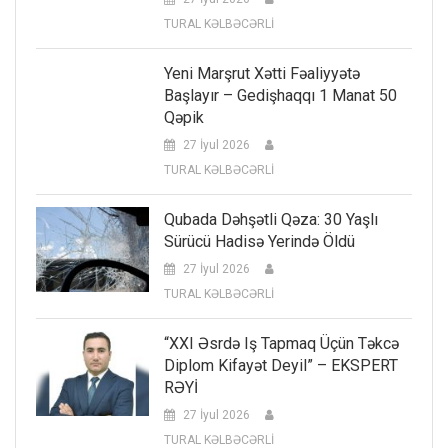
TURAL KƏLBƏCƏRLİ
Yeni Marşrut Xətti Fəaliyyətə
Başlayır – Gedişhaqqı 1 Manat 50
Qəpik
27 İyul 2026
TURAL KƏLBƏCƏRLİ
Qubada Dəhşətli Qəza: 30 Yaşlı
Sürücü Hadisə Yerində Öldü
27 İyul 2026
TURAL KƏLBƏCƏRLİ
“XXI Əsrdə Iş Tapmaq Üçün Təkcə
Diplom Kifayət Deyil” – EKSPERT
RƏYİ
27 İyul 2026
TURAL KƏLBƏCƏRLİ