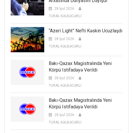
Arxasında Dünyasını Dəyişdi
28 İyul 2026
TURAL KƏLBƏCƏRLİ
“Azeri Light” Nefti Kəskin Ucuzlaşdı
28 İyul 2026
TURAL KƏLBƏCƏRLİ
Bakı-Qazax Magistralında Yeni
Körpü Istifadəyə Verildi
28 İyul 2026
TURAL KƏLBƏCƏRLİ
Bakı-Qazax Magistralında Yeni
Körpü Istifadəyə Verildi
28 İyul 2026
TURAL KƏLBƏCƏRLİ