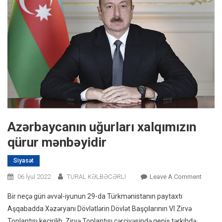
Azərbaycanın uğurları xalqımızın
qürur mənbəyidir
Siyasət
On
06 İyul 2022
TURAL KƏLBƏCƏRLİ
Leave A Comment
Azərba
Bir neçə gün əvvəl-iyunun 29-da Türkmənistanın paytaxtı
Uğurlar
Aşqabadda Xəzəryanı Dövlətlərin Dövlət Başçılarının VI Zirvə
Xalqımı
Toplantısı keçirilib. Zirvə Toplantısı çərçivəsində geniş tərkibdə
Qürur