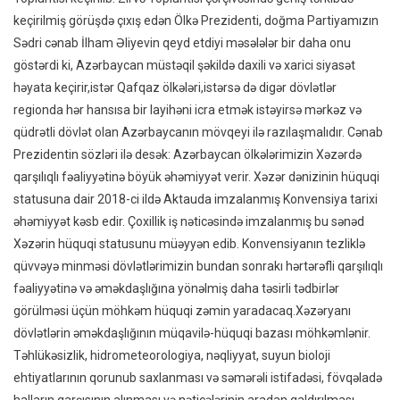
keçirilmiş görüşdə çıxış edən Ölkə Prezidenti, doğma Partiyamızın
Mənbəy
Sədri cənab İlham Əliyevin qeyd etdiyi məsələlər bir daha onu
göstərdi ki, Azərbaycan müstəqil şəkildə daxili və xarici siyasət
həyata keçirir,istər Qafqaz ölkələri,istərsə də digər dövlətlər
regionda hər hansısa bir layihəni icra etmək istəyirsə mərkəz və
qüdrətli dövlət olan Azərbaycanın mövqeyi ilə razılaşmalıdır. Cənab
Prezidentin sözləri ilə desək: Azərbaycan ölkələrimizin Xəzərdə
qarşılıqlı fəaliyyətinə böyük əhəmiyyət verir. Xəzər dənizinin hüquqi
statusuna dair 2018-ci ildə Aktauda imzalanmış Konvensiya tarixi
əhəmiyyət kəsb edir. Çoxillik iş nəticəsində imzalanmış bu sənəd
Xəzərin hüquqi statusunu müəyyən edib. Konvensiyanın tezliklə
qüvvəyə minməsi dövlətlərimizin bundan sonrakı hərtərəfli qarşılıqlı
fəaliyyətinə və əməkdaşlığına yönəlmiş daha təsirli tədbirlər
görülməsi üçün möhkəm hüquqi zəmin yaradacaq.Xəzəryanı
dövlətlərin əməkdaşlığının müqavilə-hüquqi bazası möhkəmlənir.
Təhlükəsizlik, hidrometeorologiya, nəqliyyat, suyun bioloji
ehtiyatlarının qorunub saxlanması və səmərəli istifadəsi, fövqəladə
halların qarşısının alınması və nəticələrinin aradan qaldırılması