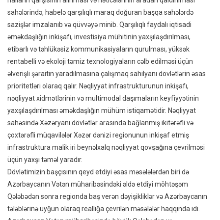
sahələrində, habelə qarşılıqlı maraq doğuran başqa sahələrdə
sazişlər imzalanıb və qüvvəyə minib. Qarşılıqlı faydalı iqtisadi
əməkdaşlığın inkişafı, investisiya mühitinin yaxşılaşdırılması,
etibarlı və təhlükəsiz kommunikasiyaların qurulması, yüksək
rentabelli və ekoloji təmiz texnologiyaların cəlb edilməsi üçün
əlverişli şəraitin yaradılmasına çalışmaq sahilyanı dövlətlərin əsas
prioritetləri olaraq qalır. Nəqliyyat infrastrukturunun inkişafı,
nəqliyyat xidmətlərinin və multimodal daşımaların keyfiyyətinin
yaxşılaşdırılması əməkdaşlığın mühüm istiqamətidir. Nəqliyyat
sahəsində Xəzəryanı dövlətlər arasında bağlanmış ikitərəfli və
çoxtərəfli müqavilələr Xəzər dənizi regionunun inkişaf etmiş
infrastruktura malik iri beynəlxalq nəqliyyat qovşağına çevrilməsi
üçün yaxşı təməl yaradır.
Dövlətimizin başçısının qeyd etdiyi əsas məsələlərdən biri də
Azərbaycanın Vətən müharibəsindəki əldə etdiyi möhtəşəm
Qələbədən sonra regionda baş verən dəyişikliklər və Azərbaycanın
tələblərinə uyğun olaraq reallığa çevrilən məsələlər haqqında idi.