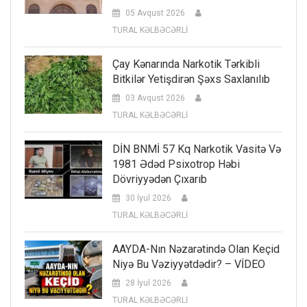
05 Avqust 2026
TURAL KƏLBƏCƏRLİ
Çay Kənarında Narkotik Tərkibli
Bitkilər Yetişdirən Şəxs Saxlanılıb
03 Avqust 2026
TURAL KƏLBƏCƏRLİ
DİN BNMİ 57 Kq Narkotik Vasitə Və
1981 Ədəd Psixotrop Həbi
Dövriyyədən Çıxarıb
30 İyul 2026
TURAL KƏLBƏCƏRLİ
AAYDA-Nın Nəzarətində Olan Keçid
Niyə Bu Vəziyyətdədir? – VİDEO
28 İyul 2026
TURAL KƏLBƏCƏRLİ