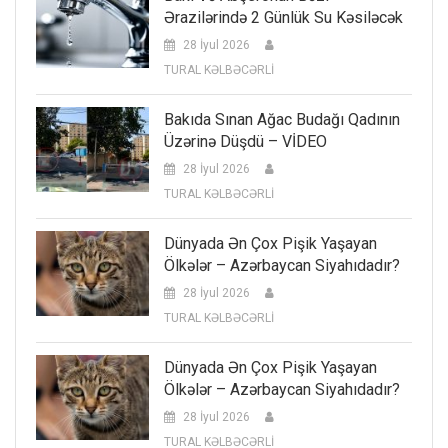
Ərazilərində 2 Günlük Su Kəsiləcək
28 İyul 2026
TURAL KƏLBƏCƏRLİ
Bakıda Sınan Ağac Budağı Qadının
Üzərinə Düşdü – VİDEO
28 İyul 2026
TURAL KƏLBƏCƏRLİ
Dünyada Ən Çox Pişik Yaşayan
Ölkələr – Azərbaycan Siyahıdadır?
28 İyul 2026
TURAL KƏLBƏCƏRLİ
Dünyada Ən Çox Pişik Yaşayan
Ölkələr – Azərbaycan Siyahıdadır?
28 İyul 2026
TURAL KƏLBƏCƏRLİ