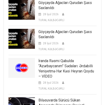
Göyçayda Ağacları Qurudan Şəxs
Saxlanıldı
28 İyul 2026
TURAL KƏLBƏCƏRLİ
Göyçayda Ağacları Qurudan Şəxs
Saxlanıldı
28 İyul 2026
TURAL KƏLBƏCƏRLİ
İranda Rəsmi Qəbulda
“Azərbaycanım” Sədaları: Ərdəbilli
Yeniyetmə Hər Kəsi Heyran Qoydu
– VİDEO
28 İyul 2026
TURAL KƏLBƏCƏRLİ
Biləsuvarda Sürücü Sükan