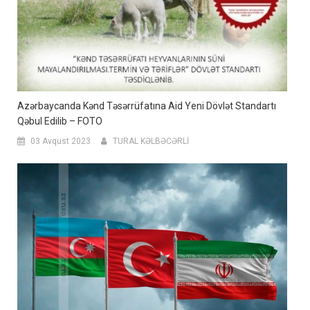
Azərbaycanda Kənd Təsərrüfatına Aid Yeni Dövlət Standartı
Qəbul Edilib – FOTO
03 Avqust 2023
TURAL KƏLBƏCƏRLİ