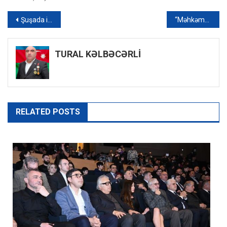
Yazı
Şuşada icbari tibbi sığorta ilə bağlı dinləmə keçirildi
“Məhkəmələr ittihamın sübutlarını əsas götürür, bizim vəsatətlərimiz isə təmin olunmur” – Vəkildən şikayət
naviqasiyası
TURAL KƏLBƏCƏRLİ
RELATED POSTS