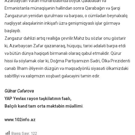
Azərbaycan Vətən müharibəsində böyük Qələbədən və
Ermənistanla münaqişənin həllindən sonra Qarabağın və Şərqi
Zəngəzurun yenidən qurulması və bərpası, o cümlədən beynəlxalq
nəqliyyat əlaqələrinin inkişafı üzrə genişmiqyaslı işlər görməyə
başlayıb.
Zəngəzur dəhlizi artıq reallığa çevrilir.Məhz bu sözlər onu göstərir
ki, Azərbaycan Zəfər qazanaraq, hüququ, tarixi ədaləti bərpa etdi
və bütün dünya həqiqəti birmənalı olaraq qəbul etməlidir. Qürur
hissi ilə söyləmək olar ki, Doğma Partiyamızın Sədri, Ölkə Prezidenti
cənab İlham Əliyevin düzgün və məqsədyönlü siyasəti ölkəmizdəki
sabitlliyi və xalqımızın xoşbəxt gələcəyini təmin edir.
Gülnar Cəfərova
YAP Yevlax rayon təşkilatının fəalı,
Balçılı kənd tam orta məktəbin müəllimi
.
www.102info.az
Baxış Sayı:
122