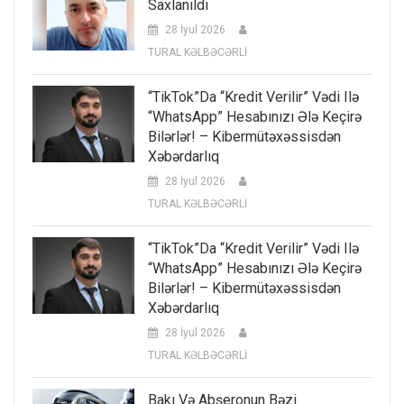
Saxlanıldı
28 İyul 2026
TURAL KƏLBƏCƏRLİ
“TikTok”da “kredit Verilir” Vədi Ilə
“WhatsApp” Hesabınızı Ələ Keçirə
Bilərlər! – Kibermütəxəssisdən
Xəbərdarlıq
28 İyul 2026
TURAL KƏLBƏCƏRLİ
“TikTok”da “kredit Verilir” Vədi Ilə
“WhatsApp” Hesabınızı Ələ Keçirə
Bilərlər! – Kibermütəxəssisdən
Xəbərdarlıq
28 İyul 2026
TURAL KƏLBƏCƏRLİ
Bakı Və Abşeronun Bəzi