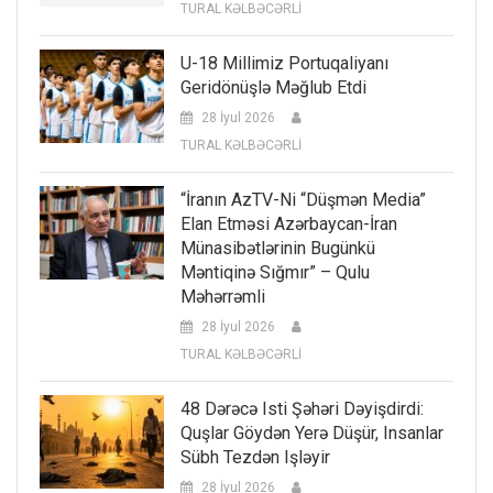
TURAL KƏLBƏCƏRLİ
U-18 Millimiz Portuqaliyanı
Geridönüşlə Məğlub Etdi
28 İyul 2026
TURAL KƏLBƏCƏRLİ
“İranın AzTV-Ni “düşmən Media”
Elan Etməsi Azərbaycan-İran
Münasibətlərinin Bugünkü
Məntiqinə Sığmır” – Qulu
Məhərrəmli
28 İyul 2026
TURAL KƏLBƏCƏRLİ
48 Dərəcə Isti Şəhəri Dəyişdirdi:
Quşlar Göydən Yerə Düşür, Insanlar
Sübh Tezdən Işləyir
28 İyul 2026