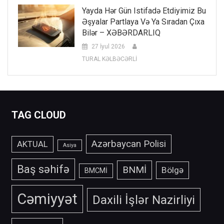
Yayda Hər Gün Istifadə Etdiyimiz Bu
Əşyalar Partlaya Və Ya Sıradan Çıxa
Bilər – XƏBƏRDARLIQ
27 İyul 2026
TURAL KƏLBƏCƏRLİ
TAG CLOUD
Azərbaycan Polisi
AKTUAL
Asiya
Baş səhifə
BNMİ
Bölgə
BMCMİ
Cəmiyyət
Daxili İşlər Nazirliyi