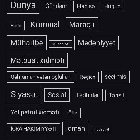
Dünya
Gündəm
Hadisə
Hüquq
Kriminal
Maraqlı
Hərbi
Müharibə
Mədəniyyət
Müsahibə
Mətbuat xidməti
secilmis
Qəhraman vətən oğlulları
Region
Siyasət
Sosial
Tədbirlər
Təhsil
Yol patrul xidməti
Ölkə
İdman
İCRA HAKİMİYYƏTİ
İncəsənət