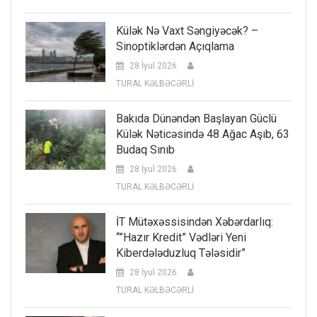
Külək Nə Vaxt Səngiyəcək? –
Sinoptiklərdən Açıqlama
28 İyul 2026
TURAL KƏLBƏCƏRLİ
Bakıda Dünəndən Başlayan Güclü
Külək Nəticəsində 48 Ağac Aşıb, 63
Budaq Sınıb
28 İyul 2026
TURAL KƏLBƏCƏRLİ
İT Mütəxəssisindən Xəbərdarlıq:
“”Hazır Kredit” Vədləri Yeni
Kiberdələduzluq Tələsidir”
28 İyul 2026
TURAL KƏLBƏCƏRLİ