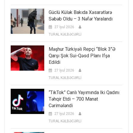
Güclü Külək Bakıda Xəsarətlərə
Səbəb Oldu – 3 Nəfər Yaralandı
27 İyul 2026
TURAL KƏLBƏCƏRLİ
Məşhur Türkiyəli Repçi “Blok 3″ə
Qarşı Şok Sui-Qəsd Planı Ifşa
Edildi
27 İyul 2026
TURAL KƏLBƏCƏRLİ
“TikTok” Canlı Yayımında Iki Qadını
Təhqir Etdi – 700 Manat
Cərimələndi
27 İyul 2026
TURAL KƏLBƏCƏRLİ