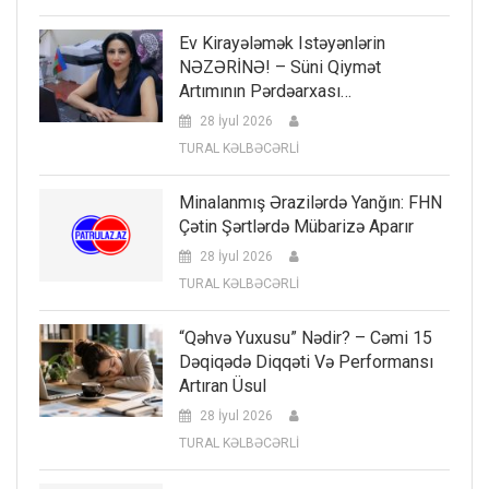
Ev Kirayələmək Istəyənlərin
NƏZƏRİNƏ! – Süni Qiymət
Artımının Pərdəarxası…
28 İyul 2026
TURAL KƏLBƏCƏRLİ
Minalanmış Ərazilərdə Yanğın: FHN
Çətin Şərtlərdə Mübarizə Aparır
28 İyul 2026
TURAL KƏLBƏCƏRLİ
“Qəhvə Yuxusu” Nədir? – Cəmi 15
Dəqiqədə Diqqəti Və Performansı
Artıran Üsul
28 İyul 2026
TURAL KƏLBƏCƏRLİ