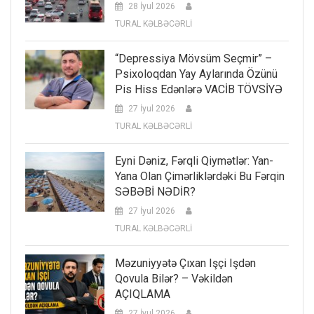
28 İyul 2026
TURAL KƏLBƏCƏRLİ
“Depressiya Mövsüm Seçmir” –
Psixoloqdan Yay Aylarında Özünü
Pis Hiss Edənlərə VACİB TÖVSİYƏ
27 İyul 2026
TURAL KƏLBƏCƏRLİ
Eyni Dəniz, Fərqli Qiymətlər: Yan-
Yana Olan Çimərliklərdəki Bu Fərqin
SƏBƏBİ NƏDİR?
27 İyul 2026
TURAL KƏLBƏCƏRLİ
Məzuniyyətə Çıxan Işçi Işdən
Qovula Bilər? – Vəkildən
AÇIQLAMA
27 İyul 2026