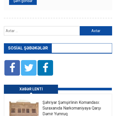
Axtarış:
SOSIAL ŞƏBƏKƏLƏR
XƏBƏR LENTI
Şəhriyar Şəmşirlinin Komandası:
Suraxanıda Narkomaniyaya Qarşı
Dəmir Yumruq