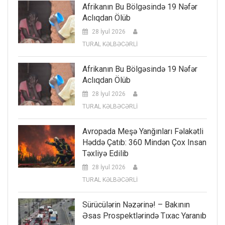
Afrikanın Bu Bölgəsində 19 Nəfər
Aclıqdan Ölüb
28 İyul 2026
TURAL KƏLBƏCƏRLİ
Afrikanın Bu Bölgəsində 19 Nəfər
Aclıqdan Ölüb
28 İyul 2026
TURAL KƏLBƏCƏRLİ
Avropada Meşə Yanğınları Fəlakətli
Həddə Çatıb: 360 Mindən Çox Insan
Təxliyə Edilib
28 İyul 2026
TURAL KƏLBƏCƏRLİ
Sürücülərin Nəzərinə! – Bakının
Əsas Prospektlərində Tıxac Yaranıb