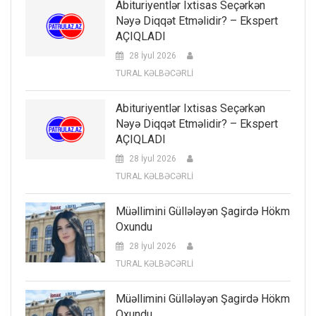
Abituriyentlər Ixtisas Seçərkən
Nəyə Diqqət Etməlidir? – Ekspert
AÇIQLADI
28 İyul 2026
TURAL KƏLBƏCƏRLİ
Abituriyentlər Ixtisas Seçərkən
Nəyə Diqqət Etməlidir? – Ekspert
AÇIQLADI
28 İyul 2026
TURAL KƏLBƏCƏRLİ
Müəllimini Güllələyən Şagirdə Hökm
Oxundu
28 İyul 2026
TURAL KƏLBƏCƏRLİ
Müəllimini Güllələyən Şagirdə Hökm
Oxundu