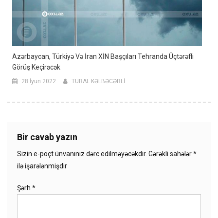
Azərbaycan, Türkiyə Və İran XİN Başçıları Tehranda Üçtərəfli
Görüş Keçirəcək
28 İyun 2022
TURAL KƏLBƏCƏRLİ
Bir cavab yazın
Sizin e-poçt ünvanınız dərc edilməyəcəkdir.
Gərəkli sahələr
*
ilə işarələnmişdir
Şərh
*