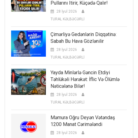
Pullarını Itirir, Küçədə Qalır!
28 İyul 2026
TURAL KƏLBƏCƏRLİ
Çimərliyə Gedənlərin Diqqətinə:
Sabah Bu Hava Gözlənilir
28 İyul 2026
TURAL KƏLBƏCƏRLİ
Yayda Minlərlə Gəncin Etdiyi
Təhlükəli Hərəkət: İflic Və Ölümlə
Nəticələnə Bilər!
28 İyul 2026
TURAL KƏLBƏCƏRLİ
Məmura Oğru Deyən Vətəndaş
1200 Manat Cərimələndi
28 İyul 2026