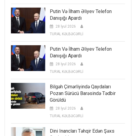
Putin Və İlham Əliyev Telefon
Danışığı Apardı
28 İyul 2026
TURAL KƏLBƏCƏRLİ
Putin Və İlham Əliyev Telefon
Danışığı Apardı
28 İyul 2026
TURAL KƏLBƏCƏRLİ
Bilgəh Çimərliyində Qaydaları
Pozan Sürücü Barəsində Tədbir
Görüldü
28 İyul 2026
TURAL KƏLBƏCƏRLİ
Dini Inancları Təhqir Edən Şəxs