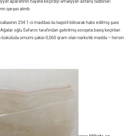
yyat aparatının həyata keçirdiyi əməliyyat-axtarış tədbirləri
Oğluna
n qarşısı alınıb.
Narkotik
Keçirmək
ləsinin 234.1-ci maddəsi ilə təqsirli bilinərək həbs edilmiş şəxs
Istədi
Ağalar oğlu Səfərov tərəfindən gətirilmiş sovqata baxış keçirilən
an bükülüdə ümumi çəkisi 0,060 qram olan narkotik maddə – heroin