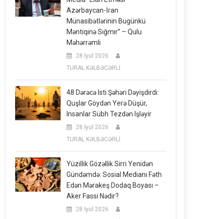
Azərbaycan-İran
Münasibətlərinin Bugünkü
Məntiqinə Sığmır” – Qulu
Məhərrəmli
28 İyul 2026
TURAL KƏLBƏCƏRLİ
48 Dərəcə Isti Şəhəri Dəyişdirdi:
Quşlar Göydən Yerə Düşür,
Insanlar Sübh Tezdən Işləyir
28 İyul 2026
TURAL KƏLBƏCƏRLİ
Yüzillik Gözəllik Sirri Yenidən
Gündəmdə: Sosial Medianı Fəth
Edən Mərakeş Dodaq Boyası –
Aker Fassi Nədir?
28 İyul 2026