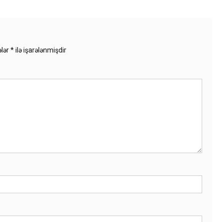
ələr
*
ilə işarələnmişdir