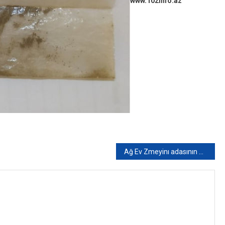
www.102info.az
Ağ Ev Zmeyinı adasının müdafiəçilərinin şərəfinə kolleksiya sikkəsi buraxıb