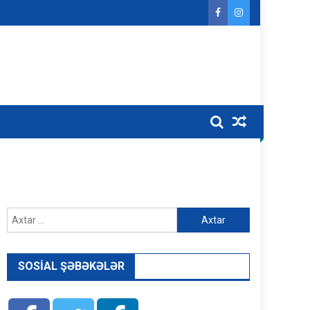
Axtarış:
SOSIAL ŞƏBƏKƏLƏR