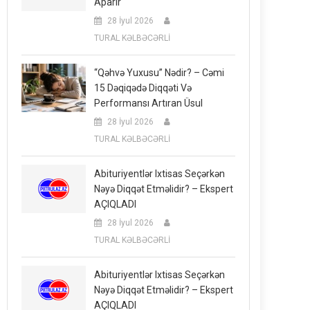
Aparır
28 İyul 2026
TURAL KƏLBƏCƏRLİ
“Qəhvə Yuxusu” Nədir? – Cəmi
15 Dəqiqədə Diqqəti Və
Performansı Artıran Üsul
28 İyul 2026
TURAL KƏLBƏCƏRLİ
Abituriyentlər Ixtisas Seçərkən
Nəyə Diqqət Etməlidir? – Ekspert
AÇIQLADI
28 İyul 2026
TURAL KƏLBƏCƏRLİ
Abituriyentlər Ixtisas Seçərkən
Nəyə Diqqət Etməlidir? – Ekspert
AÇIQLADI