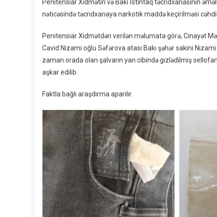
Penitensiar Xidmətin və Bakı İstintaq təcridxanasının əməli
nəticəsində təcridxanaya narkotik maddə keçirilməsi cəhdini
Penitensiar Xidmətdən verilən məlumata görə, Cinayət Məcəl
Cavid Nizami oğlu Səfərova atası Bakı şəhər sakini Nizami 
zaman orada olan şalvarın yan cibində gizlədilmiş sellof
aşkar edilib.
Faktla bağlı araşdırma aparılır.