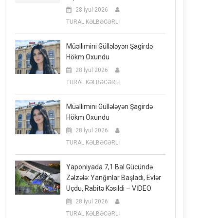
28 İyul 2026
TURAL KƏLBƏCƏRLİ
Müəllimini Güllələyən Şagirdə
Hökm Oxundu
28 İyul 2026
TURAL KƏLBƏCƏRLİ
Müəllimini Güllələyən Şagirdə
Hökm Oxundu
28 İyul 2026
TURAL KƏLBƏCƏRLİ
Yaponiyada 7,1 Bal Gücündə
Zəlzələ: Yanğınlar Başladı, Evlər
Uçdu, Rabitə Kəsildi – VİDEO
28 İyul 2026
TURAL KƏLBƏCƏRLİ