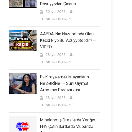
Dövriyyədən Çıxarıb
30 İyul 2026
TURAL KƏLBƏCƏRLİ
AAYDA-Nın Nəzarətində Olan
Keçid Niyə Bu Vəziyyətdədir? –
VİDEO
28 İyul 2026
TURAL KƏLBƏCƏRLİ
Ev Kirayələmək Istəyənlərin
NƏZƏRİNƏ! – Süni Qiymət
Artımının Pərdəarxası…
28 İyul 2026
TURAL KƏLBƏCƏRLİ
Minalanmış Ərazilərdə Yanğın:
FHN Çətin Şərtlərdə Mübarizə