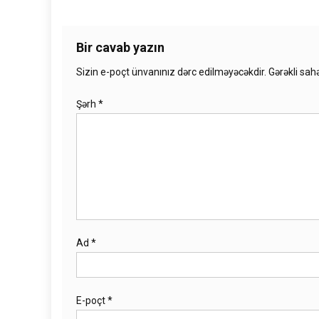
Bir cavab yazın
Sizin e-poçt ünvanınız dərc edilməyəcəkdir.
Gərəkli sah
Şərh
*
Ad
*
E-poçt
*