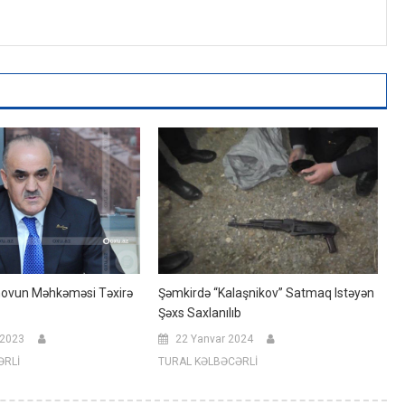
ovun Məhkəməsi Təxirə
Şəmkirdə “Kalaşnikov” Satmaq Istəyən
Şəxs Saxlanılıb
 2023
22 Yanvar 2024
ƏRLİ
TURAL KƏLBƏCƏRLİ