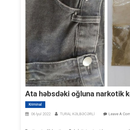
Ata həbsdəki oğluna narkotik k
Kriminal
06 İyul 2022
TURAL KƏLBƏCƏRLİ
Leave A Co