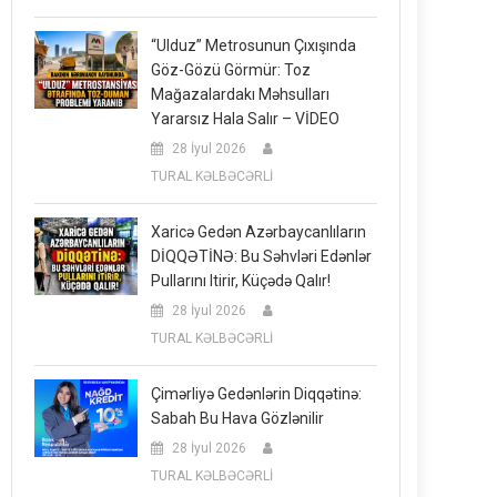
“Ulduz” Metrosunun Çıxışında
Göz-Gözü Görmür: Toz
Mağazalardakı Məhsulları
Yararsız Hala Salır – VİDEO
28 İyul 2026
TURAL KƏLBƏCƏRLİ
Xaricə Gedən Azərbaycanlıların
DİQQƏTİNƏ: Bu Səhvləri Edənlər
Pullarını Itirir, Küçədə Qalır!
28 İyul 2026
TURAL KƏLBƏCƏRLİ
Çimərliyə Gedənlərin Diqqətinə:
Sabah Bu Hava Gözlənilir
28 İyul 2026
TURAL KƏLBƏCƏRLİ