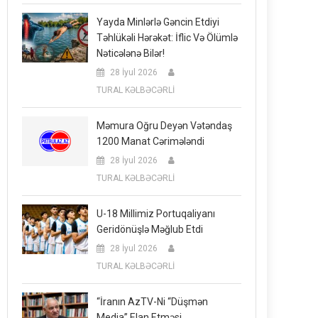
Yayda Minlərlə Gəncin Etdiyi
Təhlükəli Hərəkət: İflic Və Ölümlə
Nəticələnə Bilər!
28 İyul 2026
TURAL KƏLBƏCƏRLİ
Məmura Oğru Deyən Vətəndaş
1200 Manat Cərimələndi
28 İyul 2026
TURAL KƏLBƏCƏRLİ
U-18 Millimiz Portuqaliyanı
Geridönüşlə Məğlub Etdi
28 İyul 2026
TURAL KƏLBƏCƏRLİ
“İranın AzTV-Ni “düşmən
Media” Elan Etməsi