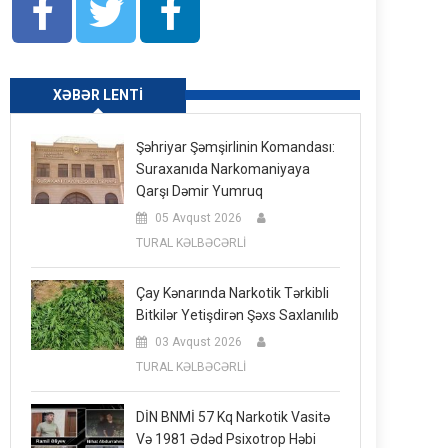
XƏBƏR LENTI
Şəhriyar Şəmşirlinin Komandası:
Suraxanıda Narkomaniyaya
Qarşı Dəmir Yumruq
05 Avqust 2026
TURAL KƏLBƏCƏRLİ
Çay Kənarında Narkotik Tərkibli
Bitkilər Yetişdirən Şəxs Saxlanılıb
03 Avqust 2026
TURAL KƏLBƏCƏRLİ
DİN BNMİ 57 Kq Narkotik Vasitə
Və 1981 Ədəd Psixotrop Həbi