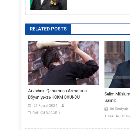
RELATED POSTS
Arvadının Qohumunu Armaturla
Səlim Müslüm
Döyən Şəxsə HÖKM OXUNDU
Salınıb
21 Fevral 2024
06 Sentyabr
TURAL KƏLBƏCƏRLİ
TURAL KƏLBƏC