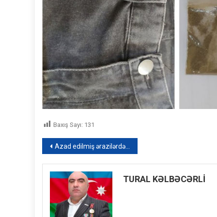
Baxış Sayı:
131
Yazı
Azad edilmiş ərazilərdə ikinci hava limanında son tamamlanma işləri – FOTOREPORTAJ
naviqasiyası
TURAL KƏLBƏCƏRLİ