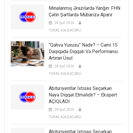
Minalanmış Ərazilərdə Yanğın: FHN
Çətin Şərtlərdə Mübarizə Aparır
28 İyul 2026
TURAL KƏLBƏCƏRLİ
“Qəhvə Yuxusu” Nədir? – Cəmi 15
Dəqiqədə Diqqəti Və Performansı
Artıran Üsul
28 İyul 2026
TURAL KƏLBƏCƏRLİ
Abituriyentlər Ixtisas Seçərkən
Nəyə Diqqət Etməlidir? – Ekspert
AÇIQLADI
28 İyul 2026
TURAL KƏLBƏCƏRLİ
Abituriyentlər Ixtisas Seçərkən