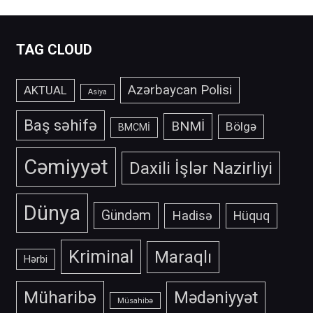
TAG CLOUD
Azərbaycan Polisi
AKTUAL
Asiya
Baş səhifə
BNMİ
Bölgə
BMCMİ
Cəmiyyət
Daxili İşlər Nazirliyi
Dünya
Gündəm
Hadisə
Hüquq
Kriminal
Maraqlı
Hərbi
Müharibə
Mədəniyyət
Müsahibə