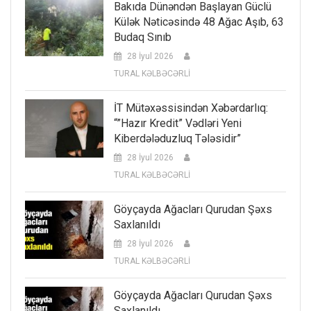
Bakıda Dünəndən Başlayan Güclü
Külək Nəticəsində 48 Ağac Aşıb, 63
Budaq Sınıb
28 İyul 2026
TURAL KƏLBƏCƏRLİ
İT Mütəxəssisindən Xəbərdarlıq:
“”Hazır Kredit” Vədləri Yeni
Kiberdələduzluq Tələsidir”
28 İyul 2026
TURAL KƏLBƏCƏRLİ
Göyçayda Ağacları Qurudan Şəxs
Saxlanıldı
28 İyul 2026
TURAL KƏLBƏCƏRLİ
Göyçayda Ağacları Qurudan Şəxs
Saxlanıldı