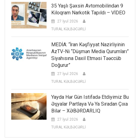
35 Yaşlı Şəxsin Avtomobilindən 9
Kiloqram Narkotik Tapıldı – VİDEO
27 İyul 2026
TURAL KƏLBƏCƏRLİ
MEDİA: “İran Kəşfiyyat Nazirliyinin
AzTV-Ni “düşmən Media Qurumları”
Siyahısına Daxil Etməsi Təəccüb
Doğurur”
27 İyul 2026
TURAL KƏLBƏCƏRLİ
Yayda Hər Gün Istifadə Etdiyimiz Bu
Əşyalar Partlaya Və Ya Sıradan Çıxa
Bilər – XƏBƏRDARLIQ
27 İyul 2026
TURAL KƏLBƏCƏRLİ