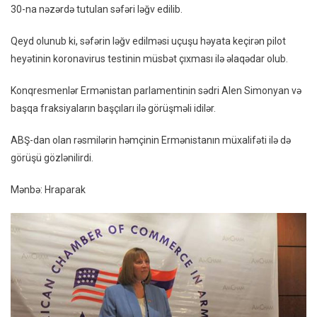
30-na nəzərdə tutulan səfəri ləğv edilib.
Səfəri
Ləğv
Qeyd olunub ki, səfərin ləğv edilməsi uçuşu həyata keçirən pilot
Edilib
heyətinin koronavirus testinin müsbət çıxması ilə əlaqədar olub.
–
SƏBƏB
Konqresmenlər Ermənistan parlamentinin sədri Alen Simonyan və
başqa fraksiyaların başçıları ilə görüşməli idilər.
ABŞ-dan olan rəsmilərin həmçinin Ermənistanın müxalifəti ilə də
görüşü gözlənilirdi.
Mənbə: Hraparak