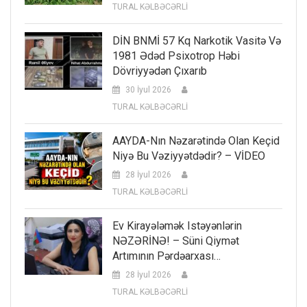
TURAL KƏLBƏCƏRLİ
DİN BNMİ 57 Kq Narkotik Vasitə Və
1981 Ədəd Psixotrop Həbi
Dövriyyədən Çıxarıb
30 İyul 2026
TURAL KƏLBƏCƏRLİ
AAYDA-Nın Nəzarətində Olan Keçid
Niyə Bu Vəziyyətdədir? – VİDEO
28 İyul 2026
TURAL KƏLBƏCƏRLİ
Ev Kirayələmək Istəyənlərin
NƏZƏRİNƏ! – Süni Qiymət
Artımının Pərdəarxası…
28 İyul 2026
TURAL KƏLBƏCƏRLİ