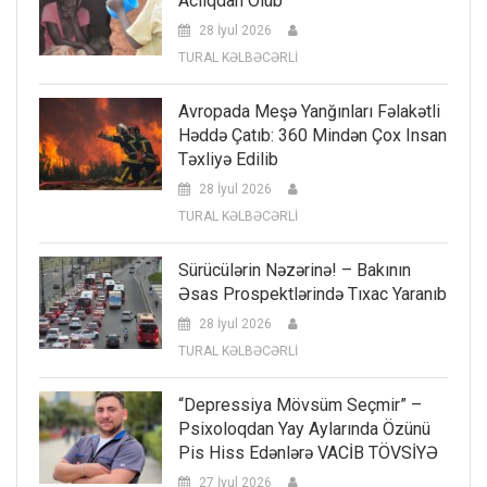
Aclıqdan Ölüb
28 İyul 2026
TURAL KƏLBƏCƏRLİ
Avropada Meşə Yanğınları Fəlakətli
Həddə Çatıb: 360 Mindən Çox Insan
Təxliyə Edilib
28 İyul 2026
TURAL KƏLBƏCƏRLİ
Sürücülərin Nəzərinə! – Bakının
Əsas Prospektlərində Tıxac Yaranıb
28 İyul 2026
TURAL KƏLBƏCƏRLİ
“Depressiya Mövsüm Seçmir” –
Psixoloqdan Yay Aylarında Özünü
Pis Hiss Edənlərə VACİB TÖVSİYƏ
27 İyul 2026