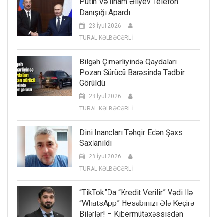
Putin Və İlham Əliyev Telefon
Danışığı Apardı
28 İyul 2026
TURAL KƏLBƏCƏRLİ
Bilgəh Çimərliyində Qaydaları
Pozan Sürücü Barəsində Tədbir
Görüldü
28 İyul 2026
TURAL KƏLBƏCƏRLİ
Dini Inancları Təhqir Edən Şəxs
Saxlanıldı
28 İyul 2026
TURAL KƏLBƏCƏRLİ
“TikTok”da “kredit Verilir” Vədi Ilə
“WhatsApp” Hesabınızı Ələ Keçirə
Bilərlər! – Kibermütəxəssisdən