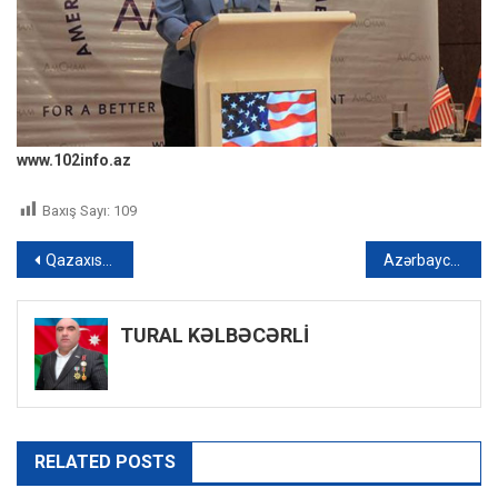
www.102info.az
Baxış Sayı:
109
Yazı
Qazaxıstan neft məhsullarının avtomobil nəqliyyatı ilə ixracına QADAĞA QOYDU
Azərbaycanda tragikomik hadisə: Yeddi il əvvəl ölən adam “radara düşdü” – VİDEO
naviqasiyası
TURAL KƏLBƏCƏRLİ
RELATED POSTS