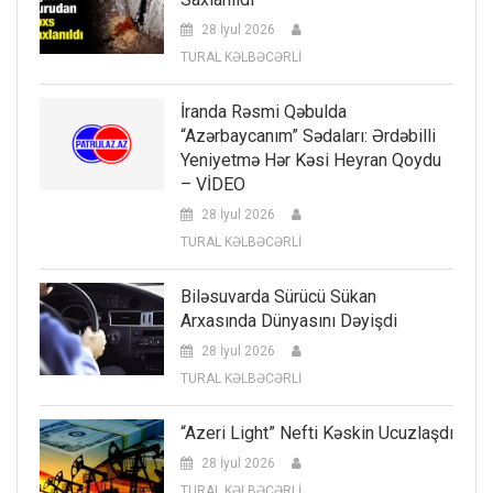
28 İyul 2026
TURAL KƏLBƏCƏRLİ
İranda Rəsmi Qəbulda
“Azərbaycanım” Sədaları: Ərdəbilli
Yeniyetmə Hər Kəsi Heyran Qoydu
– VİDEO
28 İyul 2026
TURAL KƏLBƏCƏRLİ
Biləsuvarda Sürücü Sükan
Arxasında Dünyasını Dəyişdi
28 İyul 2026
TURAL KƏLBƏCƏRLİ
“Azeri Light” Nefti Kəskin Ucuzlaşdı
28 İyul 2026
TURAL KƏLBƏCƏRLİ