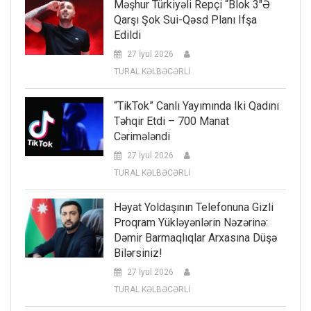
Məşhur Türkiyəli Repçi “Blok 3″ə
Qarşı Şok Sui-Qəsd Planı Ifşa
Edildi
27 İyul 2026
TURAL KƏLBƏCƏRLİ
“TikTok” Canlı Yayımında Iki Qadını
Təhqir Etdi – 700 Manat
Cərimələndi
27 İyul 2026
TURAL KƏLBƏCƏRLİ
Həyat Yoldaşının Telefonuna Gizli
Proqram Yükləyənlərin Nəzərinə:
Dəmir Barmaqlıqlar Arxasına Düşə
Bilərsiniz!
27 İyul 2026
TURAL KƏLBƏCƏRLİ