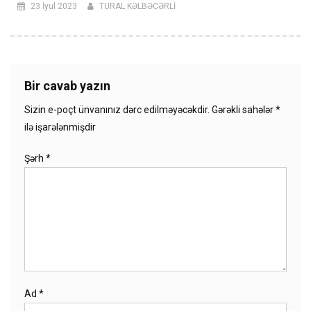
23 İyul 2023
TURAL KƏLBƏCƏRLİ
Bir cavab yazın
Sizin e-poçt ünvanınız dərc edilməyəcəkdir.
Gərəkli sahələr
*
ilə işarələnmişdir
Şərh
*
Ad
*