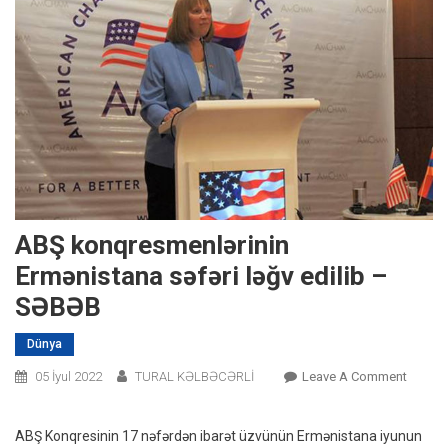
ABŞ konqresmenlərinin
Ermənistana səfəri ləğv edilib –
SƏBƏB
Dünya
On
05 İyul 2022
TURAL KƏLBƏCƏRLİ
Leave A Comment
ABŞ
Konqre
ABŞ Konqresinin 17 nəfərdən ibarət üzvünün Ermənistana iyunun
Erməni