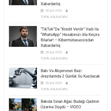
Xəbərdarlıq
28 İyul 2026
TURAL KƏLBƏCƏRLİ
“TikTok”da “kredit Verilir” Vədi Ilə
“WhatsApp” Hesabınızı Ələ Keçirə
Bilərlər! – Kibermütəxəssisdən
Xəbərdarlıq
28 İyul 2026
TURAL KƏLBƏCƏRLİ
Bakı Və Abşeronun Bəzi
Ərazilərində 2 Günlük Su Kəsiləcək
28 İyul 2026
TURAL KƏLBƏCƏRLİ
Bakıda Sınan Ağac Budağı Qadının
Üzərinə Düşdü – VİDEO