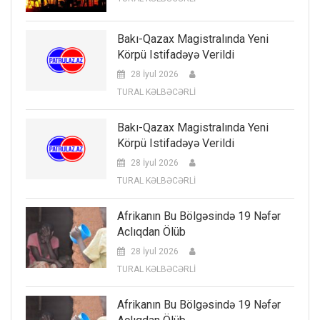
Bakı-Qazax Magistralında Yeni
Körpü Istifadəyə Verildi
28 İyul 2026
TURAL KƏLBƏCƏRLİ
Bakı-Qazax Magistralında Yeni
Körpü Istifadəyə Verildi
28 İyul 2026
TURAL KƏLBƏCƏRLİ
Afrikanın Bu Bölgəsində 19 Nəfər
Aclıqdan Ölüb
28 İyul 2026
TURAL KƏLBƏCƏRLİ
Afrikanın Bu Bölgəsində 19 Nəfər