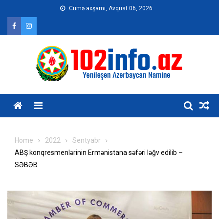
Skip
Cümə axşamı, Avqust 06, 2026
to
content
Home
2022
Sentyabr
ABŞ konqresmenlərinin Ermənistana səfəri ləğv edilib –
SƏBƏB