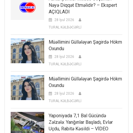
Nəyə Diqqət Etməlidir? – Ekspert
AÇIQLADI
28 İyul 2026
TURAL KƏLBƏCƏRLİ
Müəllimini Güllələyən Şagirdə Hökm
Oxundu
28 İyul 2026
TURAL KƏLBƏCƏRLİ
Müəllimini Güllələyən Şagirdə Hökm
Oxundu
28 İyul 2026
TURAL KƏLBƏCƏRLİ
Yaponiyada 7,1 Bal Gücündə
Zəlzələ: Yanğınlar Başladı, Evlər
Uçdu, Rabitə Kəsildi – VİDEO