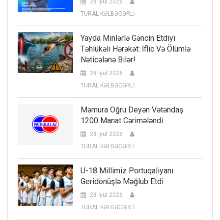
28 İyul 2026
TURAL KƏLBƏCƏRLİ
Yayda Minlərlə Gəncin Etdiyi
Təhlükəli Hərəkət: İflic Və Ölümlə
Nəticələnə Bilər!
28 İyul 2026
TURAL KƏLBƏCƏRLİ
Məmura Oğru Deyən Vətəndaş
1200 Manat Cərimələndi
28 İyul 2026
TURAL KƏLBƏCƏRLİ
U-18 Millimiz Portuqaliyanı
Geridönüşlə Məğlub Etdi
28 İyul 2026
TURAL KƏLBƏCƏRLİ