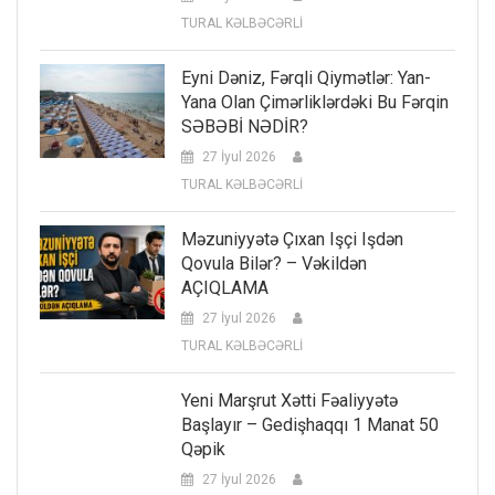
TURAL KƏLBƏCƏRLİ
Eyni Dəniz, Fərqli Qiymətlər: Yan-
Yana Olan Çimərliklərdəki Bu Fərqin
SƏBƏBİ NƏDİR?
27 İyul 2026
TURAL KƏLBƏCƏRLİ
Məzuniyyətə Çıxan Işçi Işdən
Qovula Bilər? – Vəkildən
AÇIQLAMA
27 İyul 2026
TURAL KƏLBƏCƏRLİ
Yeni Marşrut Xətti Fəaliyyətə
Başlayır – Gedişhaqqı 1 Manat 50
Qəpik
27 İyul 2026