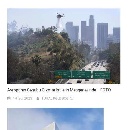
Avropanın Cənubu Qızmar Istilərin Məngənəsində – FOTO
14 İyul 2023
TURAL KƏLBƏCƏRLİ