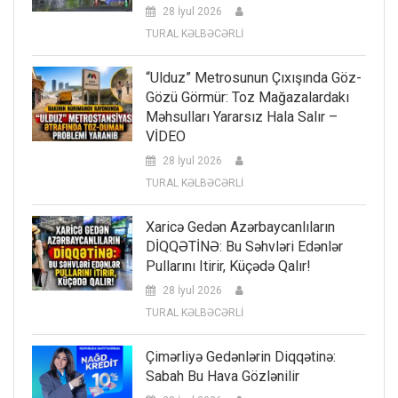
28 İyul 2026
TURAL KƏLBƏCƏRLİ
“Ulduz” Metrosunun Çıxışında Göz-
Gözü Görmür: Toz Mağazalardakı
Məhsulları Yararsız Hala Salır –
VİDEO
28 İyul 2026
TURAL KƏLBƏCƏRLİ
Xaricə Gedən Azərbaycanlıların
DİQQƏTİNƏ: Bu Səhvləri Edənlər
Pullarını Itirir, Küçədə Qalır!
28 İyul 2026
TURAL KƏLBƏCƏRLİ
Çimərliyə Gedənlərin Diqqətinə:
Sabah Bu Hava Gözlənilir