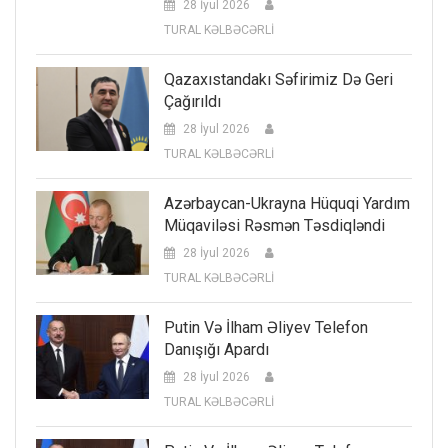
28 İyul 2026
TURAL KƏLBƏCƏRLİ
Qazaxıstandakı Səfirimiz Də Geri
Çağırıldı
28 İyul 2026
TURAL KƏLBƏCƏRLİ
Azərbaycan-Ukrayna Hüquqi Yardım
Müqaviləsi Rəsmən Təsdiqləndi
28 İyul 2026
TURAL KƏLBƏCƏRLİ
Putin Və İlham Əliyev Telefon
Danışığı Apardı
28 İyul 2026
TURAL KƏLBƏCƏRLİ