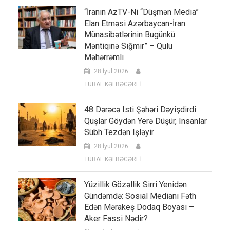
“İranın AzTV-Ni “düşmən Media”
Elan Etməsi Azərbaycan-İran
Münasibətlərinin Bugünkü
Məntiqinə Sığmır” – Qulu
Məhərrəmli
28 İyul 2026
TURAL KƏLBƏCƏRLİ
48 Dərəcə Isti Şəhəri Dəyişdirdi:
Quşlar Göydən Yerə Düşür, Insanlar
Sübh Tezdən Işləyir
28 İyul 2026
TURAL KƏLBƏCƏRLİ
Yüzillik Gözəllik Sirri Yenidən
Gündəmdə: Sosial Medianı Fəth
Edən Mərakeş Dodaq Boyası –
Aker Fassi Nədir?