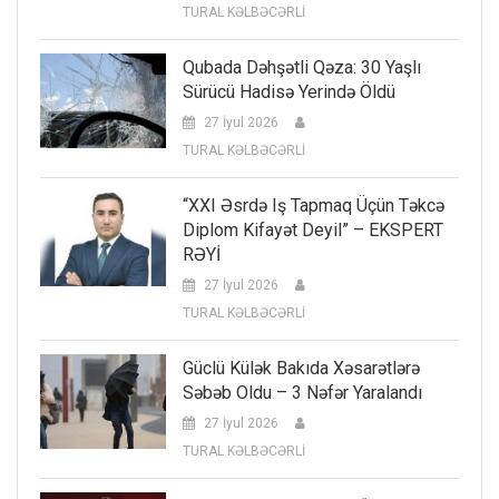
TURAL KƏLBƏCƏRLİ
Qubada Dəhşətli Qəza: 30 Yaşlı
Sürücü Hadisə Yerində Öldü
27 İyul 2026
TURAL KƏLBƏCƏRLİ
“XXI Əsrdə Iş Tapmaq Üçün Təkcə
Diplom Kifayət Deyil” – EKSPERT
RƏYİ
27 İyul 2026
TURAL KƏLBƏCƏRLİ
Güclü Külək Bakıda Xəsarətlərə
Səbəb Oldu – 3 Nəfər Yaralandı
27 İyul 2026
TURAL KƏLBƏCƏRLİ