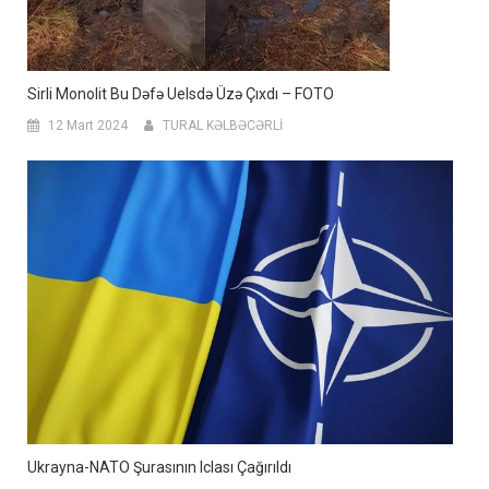
Sirli Monolit Bu Dəfə Uelsdə Üzə Çıxdı – FOTO
12 Mart 2024
TURAL KƏLBƏCƏRLİ
Ukrayna-NATO Şurasının Iclası Çağırıldı