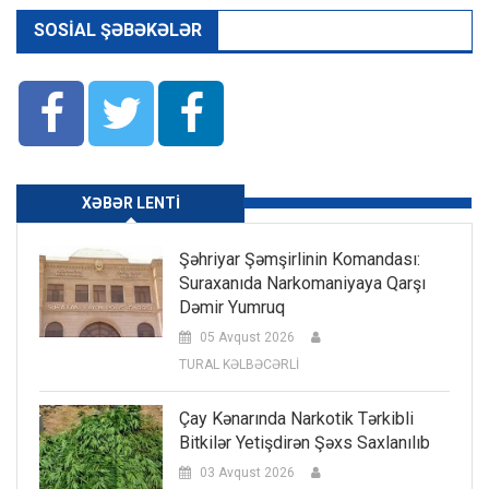
SOSIAL ŞƏBƏKƏLƏR
XƏBƏR LENTI
Şəhriyar Şəmşirlinin Komandası:
Suraxanıda Narkomaniyaya Qarşı
Dəmir Yumruq
05 Avqust 2026
TURAL KƏLBƏCƏRLİ
Çay Kənarında Narkotik Tərkibli
Bitkilər Yetişdirən Şəxs Saxlanılıb
03 Avqust 2026