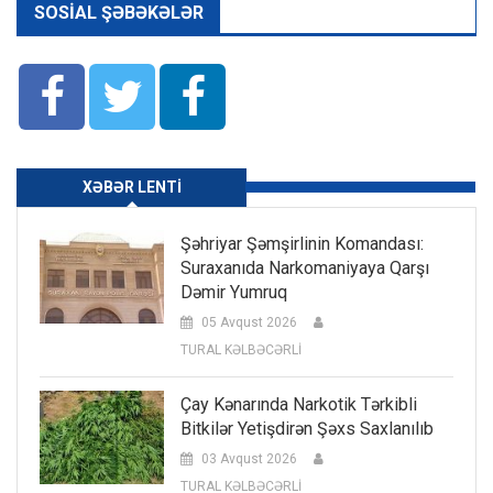
SOSIAL ŞƏBƏKƏLƏR
XƏBƏR LENTI
Şəhriyar Şəmşirlinin Komandası:
Suraxanıda Narkomaniyaya Qarşı
Dəmir Yumruq
05 Avqust 2026
TURAL KƏLBƏCƏRLİ
Çay Kənarında Narkotik Tərkibli
Bitkilər Yetişdirən Şəxs Saxlanılıb
03 Avqust 2026
TURAL KƏLBƏCƏRLİ