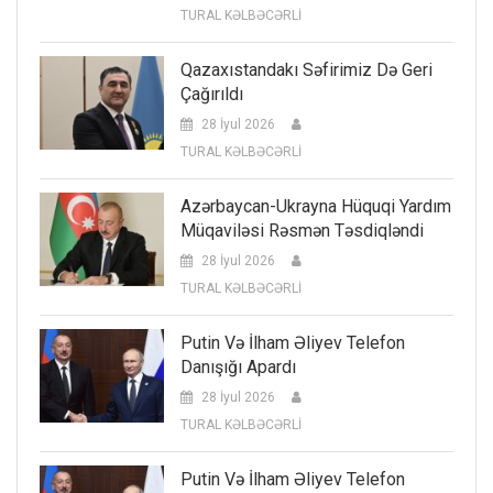
TURAL KƏLBƏCƏRLİ
Qazaxıstandakı Səfirimiz Də Geri
Çağırıldı
28 İyul 2026
TURAL KƏLBƏCƏRLİ
Azərbaycan-Ukrayna Hüquqi Yardım
Müqaviləsi Rəsmən Təsdiqləndi
28 İyul 2026
TURAL KƏLBƏCƏRLİ
Putin Və İlham Əliyev Telefon
Danışığı Apardı
28 İyul 2026
TURAL KƏLBƏCƏRLİ
Putin Və İlham Əliyev Telefon