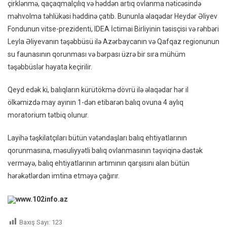
çirklənmə, qaçaqmalçılıq və həddən artıq ovlanma nəticəsində
məhvolma təhlükəsi həddinə çatıb. Bununla əlaqədar Heydər Əliyev
Fondunun vitse-prezidenti, IDEA İctimai Birliyinin təsisçisi və rəhbəri
Leyla Əliyevanın təşəbbüsü ilə Azərbaycanın və Qafqaz regionunun
su faunasının qorunması və bərpası üzrə bir sıra mühüm
təşəbbüslər həyata keçirilir.
Qeyd edək ki, balıqların kürütökmə dövrü ilə əlaqədar hər il
ölkəmizdə may ayının 1-dən etibarən balıq ovuna 4 aylıq
moratorium tətbiq olunur.
Layihə təşkilatçıları bütün vətəndaşları balıq ehtiyatlarının
qorunmasına, məsuliyyətli balıq ovlanmasının təşviqinə dəstək
verməyə, balıq ehtiyatlarının artımının qarşısını alan bütün
hərəkətlərdən imtina etməyə çağırır.
www.102info.az
Baxış Sayı:
123