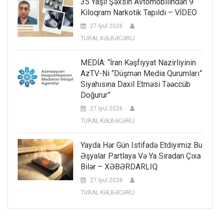
35 Yaşlı Şəxsin Avtomobilindən 9
Kiloqram Narkotik Tapıldı – VİDEO
27 İyul 2026
TURAL KƏLBƏCƏRLİ
MEDİA: “İran Kəşfiyyat Nazirliyinin
AzTV-Ni “düşmən Media Qurumları”
Siyahısına Daxil Etməsi Təəccüb
Doğurur”
27 İyul 2026
TURAL KƏLBƏCƏRLİ
Yayda Hər Gün Istifadə Etdiyimiz Bu
Əşyalar Partlaya Və Ya Sıradan Çıxa
Bilər – XƏBƏRDARLIQ
27 İyul 2026
TURAL KƏLBƏCƏRLİ