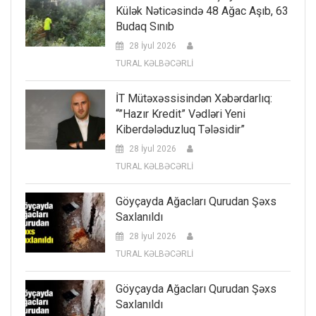
Külək Nəticəsində 48 Ağac Aşıb, 63
Budaq Sınıb
28 İyul 2026
TURAL KƏLBƏCƏRLİ
İT Mütəxəssisindən Xəbərdarlıq:
“”Hazır Kredit” Vədləri Yeni
Kiberdələduzluq Tələsidir”
28 İyul 2026
TURAL KƏLBƏCƏRLİ
Göyçayda Ağacları Qurudan Şəxs
Saxlanıldı
28 İyul 2026
TURAL KƏLBƏCƏRLİ
Göyçayda Ağacları Qurudan Şəxs
Saxlanıldı