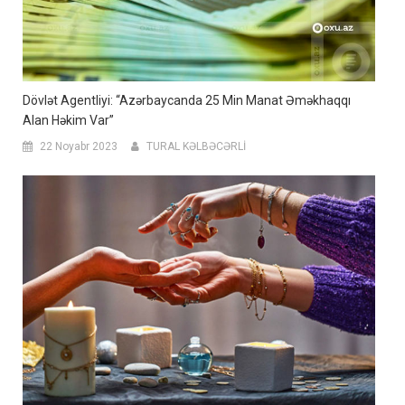
Dövlət Agentliyi: “Azərbaycanda 25 Min Manat Əməkhaqqı
Alan Həkim Var”
22 Noyabr 2023
TURAL KƏLBƏCƏRLİ