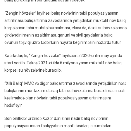
balıq buraxılışı ilin sonunadək davam edəcək.
“Zəngin hövzələr” layihəsi balıq növlərinin təbii populyasiyasının
artırılması, balıqartırma zavodlarında yetişdirilən müxtəlif növ balıq
körpələrinin təbii mühitə buraxılması, eləcə də, daxili su hövzələrində
çirkləndirilmənin azaldılması, qanuni və sivil qaydalarla balıq
ovunun təşviqi üzrə tədbirlərin həyata keçirilməsini nəzərdə tutur.
Xatırladaq ki, “Zəngin hövzələr” layihəsinə 2020-ci ilin may ayında
start verilib. Təkcə 2021-ci ildə 6 milyona yaxın müxtəlif növ balıq
körpəsi su hövzələrinə buraxılıb.
“Xıllı Balıq” MMC və digər balıqartırma zavodlarında yetişdirilən nərə
balıqlarının müntəzəm olaraq təbii su hövzələrinə buraxılması nəsli
kəsilməkdə olan növlərin təbii populyasiyasının artırılmasını
hədəfləyir.
Son onilliklər ərzində Xəzər dənizinin nadir balıq növlərinin
populyasiyası insan fəaliyyətinin mənfi təsirləri, o cümlədən