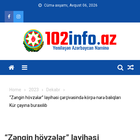
Skip
Cümə axşamı, Avqust 06, 2026
to
content
Home
2023
Dekabr
“Zəngin hövzələr” layihəsi çərçivəsində körpə nərə balıqları
Kür çayına buraxılıb
“Zəngin hövzələr” layihəsi