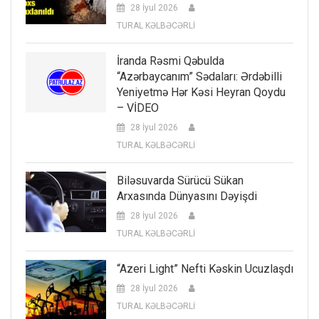
28 İyul 2026
TURAL KƏLBƏCƏRLİ
İranda Rəsmi Qəbulda
“Azərbaycanım” Sədaları: Ərdəbilli
Yeniyetmə Hər Kəsi Heyran Qoydu
– VİDEO
28 İyul 2026
TURAL KƏLBƏCƏRLİ
Biləsuvarda Sürücü Sükan
Arxasında Dünyasını Dəyişdi
28 İyul 2026
TURAL KƏLBƏCƏRLİ
“Azeri Light” Nefti Kəskin Ucuzlaşdı
28 İyul 2026
TURAL KƏLBƏCƏRLİ