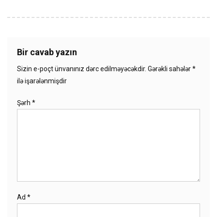
Bir cavab yazın
Sizin e-poçt ünvanınız dərc edilməyəcəkdir.
Gərəkli sahələr
*
ilə işarələnmişdir
Şərh
*
Ad
*