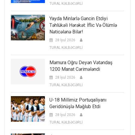
TURAL KƏLBƏCƏRLİ
Yayda Minlərlə Gəncin Etdiyi
Təhlükəli Hərəkət: İflic Və Ölümlə
Nəticələnə Bilər!
28 İyul 2026
TURAL KƏLBƏCƏRLİ
Məmura Oğru Deyən Vətəndaş
1200 Manat Cərimələndi
28 İyul 2026
TURAL KƏLBƏCƏRLİ
U-18 Millimiz Portuqaliyanı
Geridönüşlə Məğlub Etdi
28 İyul 2026
TURAL KƏLBƏCƏRLİ