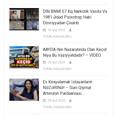
DİN BNMİ 57 Kq Narkotik Vasitə Və
1981 Ədəd Psixotrop Həbi
Dövriyyədən Çıxarıb
30 İyul 2026
TURAL KƏLBƏCƏRLİ
AAYDA-Nın Nəzarətində Olan Keçid
Niyə Bu Vəziyyətdədir? – VİDEO
28 İyul 2026
TURAL KƏLBƏCƏRLİ
Ev Kirayələmək Istəyənlərin
NƏZƏRİNƏ! – Süni Qiymət
Artımının Pərdəarxası…
28 İyul 2026
TURAL KƏLBƏCƏRLİ