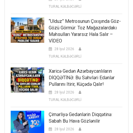
TURAL KƏLBƏCƏRLİ
“Ulduz” Metrosunun Çıxışında Göz-
Gözü Görmür: Toz Mağazalardakı
Məhsulları Yararsız Hala Salır –
VİDEO
28 İyul 2026
TURAL KƏLBƏCƏRLİ
Xaricə Gedən Azərbaycanlıların
DİQQƏTİNƏ: Bu Səhvləri Edənlər
Pullarını Itirir, Küçədə Qalır!
28 İyul 2026
TURAL KƏLBƏCƏRLİ
Çimərliyə Gedənlərin Diqqətinə:
Sabah Bu Hava Gözlənilir
28 İyul 2026