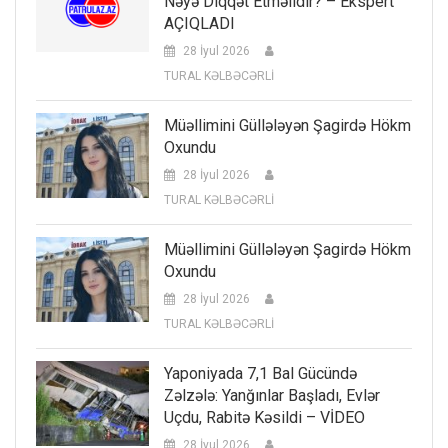
Nəyə Diqqət Etməlidir? – Ekspert
AÇIQLADI
28 İyul 2026
TURAL KƏLBƏCƏRLİ
Müəllimini Güllələyən Şagirdə Hökm
Oxundu
28 İyul 2026
TURAL KƏLBƏCƏRLİ
Müəllimini Güllələyən Şagirdə Hökm
Oxundu
28 İyul 2026
TURAL KƏLBƏCƏRLİ
Yaponiyada 7,1 Bal Gücündə
Zəlzələ: Yanğınlar Başladı, Evlər
Uçdu, Rabitə Kəsildi – VİDEO
28 İyul 2026