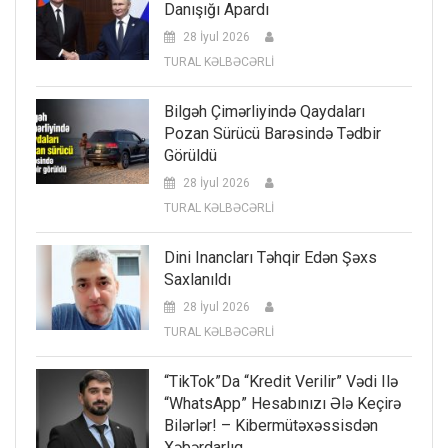
Danışığı Apardı
28 İyul 2026
TURAL KƏLBƏCƏRLİ
Bilgəh Çimərliyində Qaydaları
Pozan Sürücü Barəsində Tədbir
Görüldü
28 İyul 2026
TURAL KƏLBƏCƏRLİ
Dini Inancları Təhqir Edən Şəxs
Saxlanıldı
28 İyul 2026
TURAL KƏLBƏCƏRLİ
“TikTok”da “kredit Verilir” Vədi Ilə
“WhatsApp” Hesabınızı Ələ Keçirə
Bilərlər! – Kibermütəxəssisdən
Xəbərdarlıq