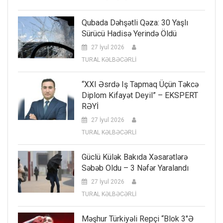
Qubada Dəhşətli Qəza: 30 Yaşlı
Sürücü Hadisə Yerində Öldü
27 İyul 2026
TURAL KƏLBƏCƏRLİ
“XXI Əsrdə Iş Tapmaq Üçün Təkcə
Diplom Kifayət Deyil” – EKSPERT
RƏYİ
27 İyul 2026
TURAL KƏLBƏCƏRLİ
Güclü Külək Bakıda Xəsarətlərə
Səbəb Oldu – 3 Nəfər Yaralandı
27 İyul 2026
TURAL KƏLBƏCƏRLİ
Məşhur Türkiyəli Repçi “Blok 3″ə