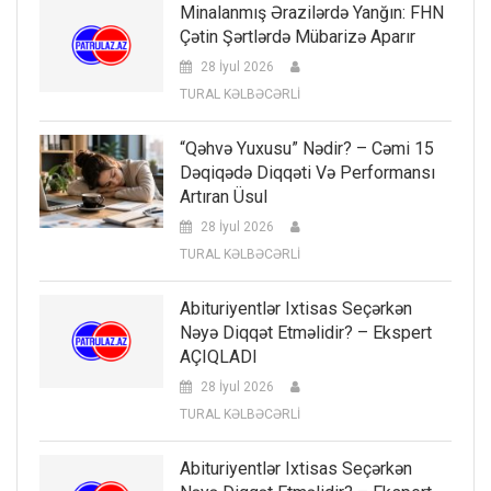
Minalanmış Ərazilərdə Yanğın: FHN
Çətin Şərtlərdə Mübarizə Aparır
28 İyul 2026
TURAL KƏLBƏCƏRLİ
“Qəhvə Yuxusu” Nədir? – Cəmi 15
Dəqiqədə Diqqəti Və Performansı
Artıran Üsul
28 İyul 2026
TURAL KƏLBƏCƏRLİ
Abituriyentlər Ixtisas Seçərkən
Nəyə Diqqət Etməlidir? – Ekspert
AÇIQLADI
28 İyul 2026
TURAL KƏLBƏCƏRLİ
Abituriyentlər Ixtisas Seçərkən