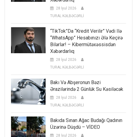
28 İyul 2026
TURAL KƏLBƏCƏRLİ
“TikTok”da “kredit Verilir” Vədi Ilə
“WhatsApp” Hesabınızı Ələ Keçirə
Bilərlər! – Kibermütəxəssisdən
Xəbərdarlıq
28 İyul 2026
TURAL KƏLBƏCƏRLİ
Bakı Və Abşeronun Bəzi
Ərazilərində 2 Günlük Su Kəsiləcək
28 İyul 2026
TURAL KƏLBƏCƏRLİ
Bakıda Sınan Ağac Budağı Qadının
Üzərinə Düşdü – VİDEO
28 İyul 2026