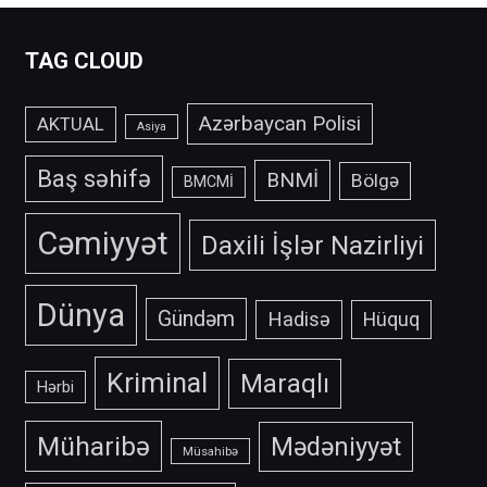
TAG CLOUD
Azərbaycan Polisi
AKTUAL
Asiya
Baş səhifə
BNMİ
Bölgə
BMCMİ
Cəmiyyət
Daxili İşlər Nazirliyi
Dünya
Gündəm
Hadisə
Hüquq
Kriminal
Maraqlı
Hərbi
Müharibə
Mədəniyyət
Müsahibə