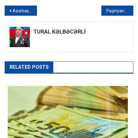
Yazı
Azərbaycanda daha 16 nəfər COVID-19-a yoluxub, ölən olmayıb – FOTO
Paşinyan: “Həm Koçaryan, həm də Sarkisyan Qarabağı Azərbaycanın tərkib hissəsi kimi tanıyıb”
naviqasiyası
TURAL KƏLBƏCƏRLİ
RELATED POSTS