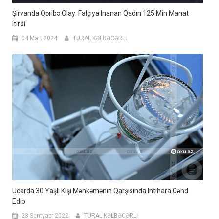
Şirvanda Qəribə Olay: Falçıya Inanan Qadın 125 Min Manat
Itirdi
04 Mart 2024
TURAL KƏLBƏCƏRLİ
Ucarda 30 Yaşlı Kişi Məhkəmənin Qarşısında Intihara Cəhd
Edib
23 Sentyabr 2022
TURAL KƏLBƏCƏRLİ