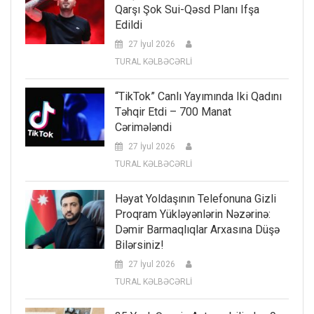
Qarşı Şok Sui-Qəsd Planı Ifşa
Edildi
27 İyul 2026
TURAL KƏLBƏCƏRLİ
“TikTok” Canlı Yayımında Iki Qadını
Təhqir Etdi – 700 Manat
Cərimələndi
27 İyul 2026
TURAL KƏLBƏCƏRLİ
Həyat Yoldaşının Telefonuna Gizli
Proqram Yükləyənlərin Nəzərinə:
Dəmir Barmaqlıqlar Arxasına Düşə
Bilərsiniz!
27 İyul 2026
TURAL KƏLBƏCƏRLİ