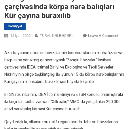
çərçivəsində körpə nərə balıqları
Kür çayına buraxılıb
Cəmiyyət
On
15 İyun 2022
TURAL KƏLBƏCƏRLİ
Leave A Comment
“Zəng
Hövzəl
Azərbaycanın daxili su hövzələrinin bioresurslarının mühafizəsi və
Layihə
bərpasına yönəlmiş genişmiqyaslı “Zəngin hövzələr” layihəsi
Çərçiv
çərçivəsində IDEA İctimai Birliyi və Ekologiya və Təbii Sərvətlər
Körpə
Nazirliyinin birgə təşkilatçılığı ilə iyunun 15-də körpə nərə balıqlarının
Nərə
Kür çayının mənsəbinə buraxılması həyata keçirilib.
Balıqla
Kür
ETSN rəsmilərinin, IDEA İctimai Birliyi və ETSN könüllülərinin iştirakı
Çayın
ilə keçirilən tədbir zamanı “Xıllı balıq” MMC-də yetişdirilən 290 000
Buraxı
ədəd nərə balıq körpəsi Kür çayına buraxılıb.
Qeyd edək ki, ölkənin müxtəlif regionlarında təbii su hövzələrinə