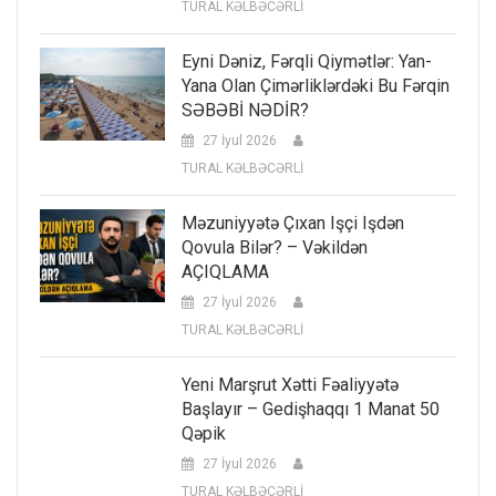
TURAL KƏLBƏCƏRLİ
Eyni Dəniz, Fərqli Qiymətlər: Yan-
Yana Olan Çimərliklərdəki Bu Fərqin
SƏBƏBİ NƏDİR?
27 İyul 2026
TURAL KƏLBƏCƏRLİ
Məzuniyyətə Çıxan Işçi Işdən
Qovula Bilər? – Vəkildən
AÇIQLAMA
27 İyul 2026
TURAL KƏLBƏCƏRLİ
Yeni Marşrut Xətti Fəaliyyətə
Başlayır – Gedişhaqqı 1 Manat 50
Qəpik
27 İyul 2026
TURAL KƏLBƏCƏRLİ