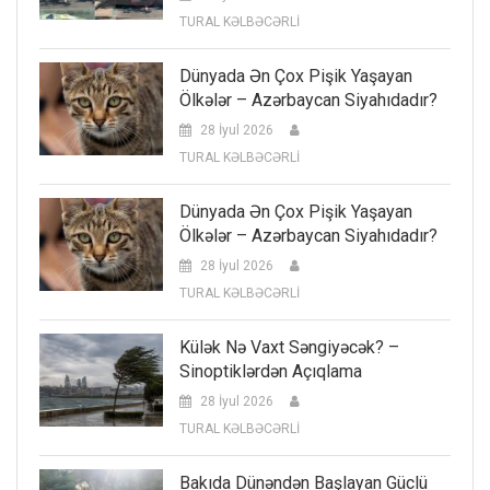
TURAL KƏLBƏCƏRLİ
Dünyada Ən Çox Pişik Yaşayan
Ölkələr – Azərbaycan Siyahıdadır?
28 İyul 2026
TURAL KƏLBƏCƏRLİ
Dünyada Ən Çox Pişik Yaşayan
Ölkələr – Azərbaycan Siyahıdadır?
28 İyul 2026
TURAL KƏLBƏCƏRLİ
Külək Nə Vaxt Səngiyəcək? –
Sinoptiklərdən Açıqlama
28 İyul 2026
TURAL KƏLBƏCƏRLİ
Bakıda Dünəndən Başlayan Güclü