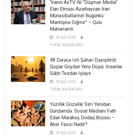
“İranın AzTV-Ni “düşmən Media”
Elan Etməsi Azərbaycan-İran
Münasibətlərinin Bugünkü
Məntiqinə Sığmır” – Qulu
Məhərrəmli
28 İyul 2026
TURAL KƏLBƏCƏRLİ
48 Dərəcə Isti Şəhəri Dəyişdirdi:
Quşlar Göydən Yerə Düşür, Insanlar
Sübh Tezdən Işləyir
28 İyul 2026
TURAL KƏLBƏCƏRLİ
Yüzillik Gözəllik Sirri Yenidən
Gündəmdə: Sosial Medianı Fəth
Edən Mərakeş Dodaq Boyası –
Aker Fassi Nədir?
28 İyul 2026