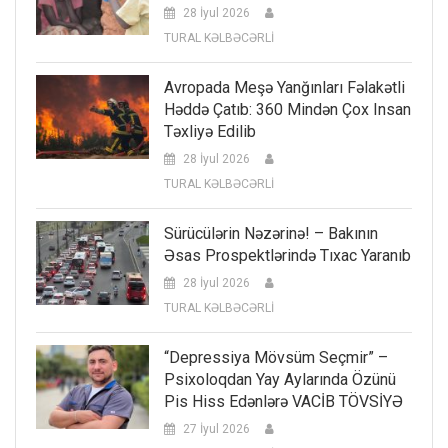
28 İyul 2026
TURAL KƏLBƏCƏRLİ
Avropada Meşə Yanğınları Fəlakətli
Həddə Çatıb: 360 Mindən Çox Insan
Təxliyə Edilib
28 İyul 2026
TURAL KƏLBƏCƏRLİ
Sürücülərin Nəzərinə! – Bakının
Əsas Prospektlərində Tıxac Yaranıb
28 İyul 2026
TURAL KƏLBƏCƏRLİ
“Depressiya Mövsüm Seçmir” –
Psixoloqdan Yay Aylarında Özünü
Pis Hiss Edənlərə VACİB TÖVSİYƏ
27 İyul 2026