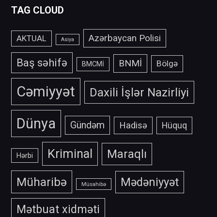
TAG CLOUD
Azərbaycan Polisi
AKTUAL
Asiya
Baş səhifə
BNMİ
Bölgə
BMCMİ
Cəmiyyət
Daxili İşlər Nazirliyi
Dünya
Gündəm
Hadisə
Hüquq
Kriminal
Maraqlı
Hərbi
Müharibə
Mədəniyyət
Müsahibə
Mətbuat xidməti