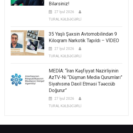
Bilərsiniz!
27 İyul 2026
TURAL KƏLBƏCƏRLİ
35 Yaşlı Şəxsin Avtomobilindən 9
Kiloqram Narkotik Tapıldı – VİDEO
27 İyul 2026
TURAL KƏLBƏCƏRLİ
MEDİA: “İran Kəşfiyyat Nazirliyinin
AzTV-Ni “düşmən Media Qurumları”
Siyahısına Daxil Etməsi Təəccüb
Doğurur”
27 İyul 2026
TURAL KƏLBƏCƏRLİ