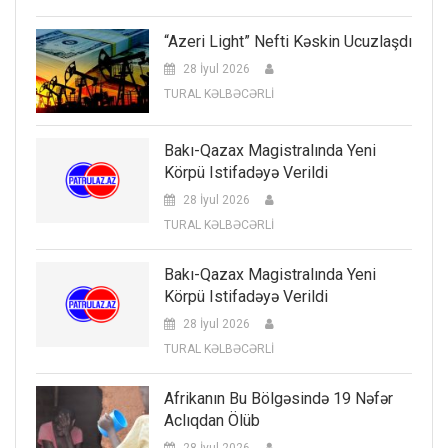
“Azeri Light” Nefti Kəskin Ucuzlaşdı
28 İyul 2026
TURAL KƏLBƏCƏRLİ
Bakı-Qazax Magistralında Yeni
Körpü Istifadəyə Verildi
28 İyul 2026
TURAL KƏLBƏCƏRLİ
Bakı-Qazax Magistralında Yeni
Körpü Istifadəyə Verildi
28 İyul 2026
TURAL KƏLBƏCƏRLİ
Afrikanın Bu Bölgəsində 19 Nəfər
Aclıqdan Ölüb