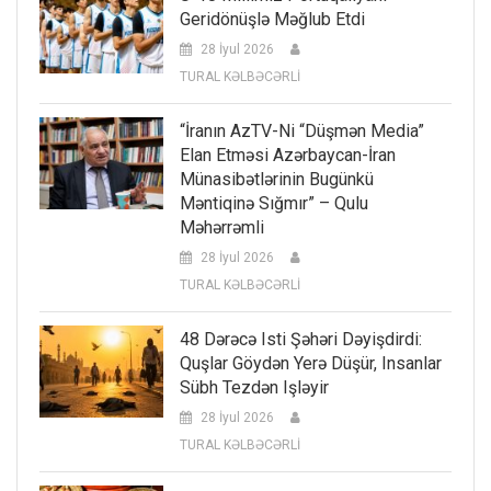
Geridönüşlə Məğlub Etdi
28 İyul 2026
TURAL KƏLBƏCƏRLİ
“İranın AzTV-Ni “düşmən Media”
Elan Etməsi Azərbaycan-İran
Münasibətlərinin Bugünkü
Məntiqinə Sığmır” – Qulu
Məhərrəmli
28 İyul 2026
TURAL KƏLBƏCƏRLİ
48 Dərəcə Isti Şəhəri Dəyişdirdi:
Quşlar Göydən Yerə Düşür, Insanlar
Sübh Tezdən Işləyir
28 İyul 2026
TURAL KƏLBƏCƏRLİ