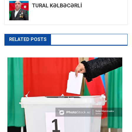
TURAL KƏLBƏCƏRLİ
RELATED POSTS