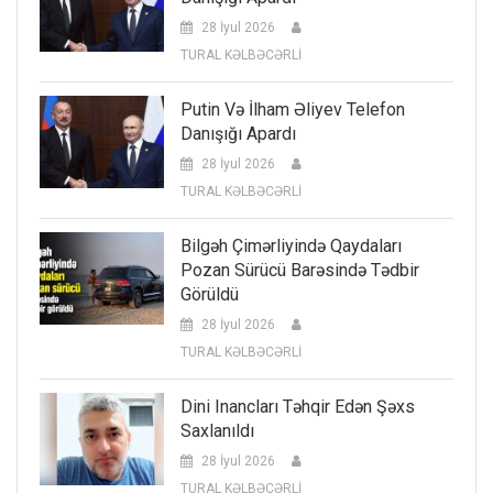
28 İyul 2026
TURAL KƏLBƏCƏRLİ
Putin Və İlham Əliyev Telefon
Danışığı Apardı
28 İyul 2026
TURAL KƏLBƏCƏRLİ
Bilgəh Çimərliyində Qaydaları
Pozan Sürücü Barəsində Tədbir
Görüldü
28 İyul 2026
TURAL KƏLBƏCƏRLİ
Dini Inancları Təhqir Edən Şəxs
Saxlanıldı
28 İyul 2026
TURAL KƏLBƏCƏRLİ