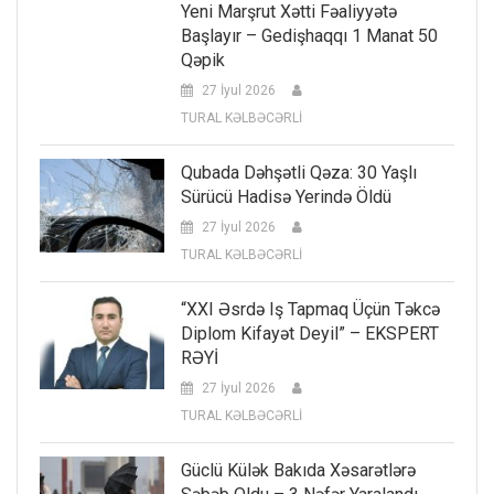
Yeni Marşrut Xətti Fəaliyyətə
Başlayır – Gedişhaqqı 1 Manat 50
Qəpik
27 İyul 2026
TURAL KƏLBƏCƏRLİ
Qubada Dəhşətli Qəza: 30 Yaşlı
Sürücü Hadisə Yerində Öldü
27 İyul 2026
TURAL KƏLBƏCƏRLİ
“XXI Əsrdə Iş Tapmaq Üçün Təkcə
Diplom Kifayət Deyil” – EKSPERT
RƏYİ
27 İyul 2026
TURAL KƏLBƏCƏRLİ
Güclü Külək Bakıda Xəsarətlərə