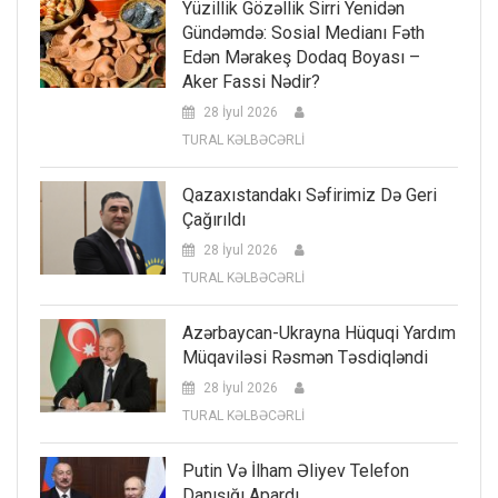
Yüzillik Gözəllik Sirri Yenidən
Gündəmdə: Sosial Medianı Fəth
Edən Mərakeş Dodaq Boyası –
Aker Fassi Nədir?
28 İyul 2026
TURAL KƏLBƏCƏRLİ
Qazaxıstandakı Səfirimiz Də Geri
Çağırıldı
28 İyul 2026
TURAL KƏLBƏCƏRLİ
Azərbaycan-Ukrayna Hüquqi Yardım
Müqaviləsi Rəsmən Təsdiqləndi
28 İyul 2026
TURAL KƏLBƏCƏRLİ
Putin Və İlham Əliyev Telefon
Danışığı Apardı