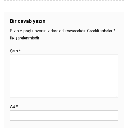
Bir cavab yazın
Sizin e-poçt ünvanınız dərc edilməyəcəkdir.
Gərəkli sahələr
*
ilə işarələnmişdir
Şərh
*
Ad
*