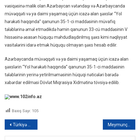
vəsiqəsinə malik olan Azərbaycan vətəndaşı və Azərbaycanda
müvəqqəti və ya daimi yaşamaq üçün icazə alan şəxslər “Yol
hərəkəti haqqında” qanunun 35-1-ci maddəsinin müvafiq
tələblərinə əməl etmədikdə həmin qanunun 33-cü maddəsinin V
hissəsinə əsasən hüququ məhdudlaşdırılmış şəxs kimi nəqliyyat
vasitələrini idarə etmək hüququ olmayan şəxs hesab edilir.
Azərbaycanda müvəqqəti və ya daimi yaşamaq üçün icazə alan
şəxslərin “Yol hərəkəti haqqında” qanunun 35-1-ci maddəsinin
tələblərinin yerinə yetirilməməsinin hüquqi nəticələri barədə
xəbərdar edilməsi Dövlət Miqrasiya Xidmətinə tövsiyə edilib.
www.102info.az
Baxış Sayı:
105
Yazı
Türkiyə və İsrail diplomatik təmsilçiliyi səfirliklər səviyyəsinə qaldıracaq
Meymunçiçəyi pandemiya elan olundu – Xəbərlərin 20:00 buraxılışı
naviqasiyası