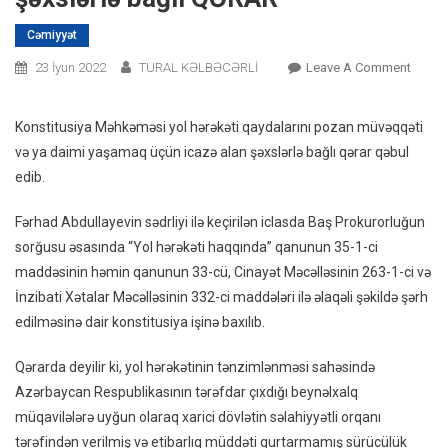
Cəmiyyət
On
23 İyun 2022
TURAL KƏLBƏCƏRLİ
Leave A Comment
Yol
Hərəkə
Konstitusiya Məhkəməsi yol hərəkəti qaydalarını pozan müvəqqəti
Qaydal
və ya daimi yaşamaq üçün icazə alan şəxslərlə bağlı qərar qəbul
Pozan
edib.
Şəxslə
Bağlı
Fərhad Abdullayevin sədrliyi ilə keçirilən iclasda Baş Prokurorluğun
QƏRA
sorğusu əsasında “Yol hərəkəti haqqında” qanunun 35-1-ci
maddəsinin həmin qanunun 33-cü, Cinayət Məcəlləsinin 263-1-ci və
İnzibati Xətalar Məcəlləsinin 332-ci maddələri ilə əlaqəli şəkildə şərh
edilməsinə dair konstitusiya işinə baxılıb.
Qərarda deyilir ki, yol hərəkətinin tənzimlənməsi sahəsində
Azərbaycan Respublikasının tərəfdar çıxdığı beynəlxalq
müqavilələrə uyğun olaraq xarici dövlətin səlahiyyətli orqanı
tərəfindən verilmiş və etibarlıq müddəti qurtarmamış sürücülük