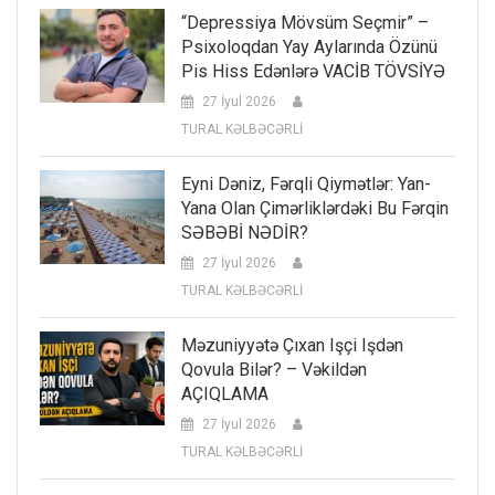
“Depressiya Mövsüm Seçmir” –
Psixoloqdan Yay Aylarında Özünü
Pis Hiss Edənlərə VACİB TÖVSİYƏ
27 İyul 2026
TURAL KƏLBƏCƏRLİ
Eyni Dəniz, Fərqli Qiymətlər: Yan-
Yana Olan Çimərliklərdəki Bu Fərqin
SƏBƏBİ NƏDİR?
27 İyul 2026
TURAL KƏLBƏCƏRLİ
Məzuniyyətə Çıxan Işçi Işdən
Qovula Bilər? – Vəkildən
AÇIQLAMA
27 İyul 2026
TURAL KƏLBƏCƏRLİ