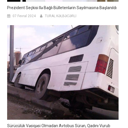
Prezident Seçkisi Ilə Bağlı Bülletenlərin Sayılmasına Başlanıldı
07 Fevral 2024
TURAL KƏLBƏCƏRLİ
Sürücülük Vəsiqəsi Olmadan Avtobus Sürən, Qadını Vurub