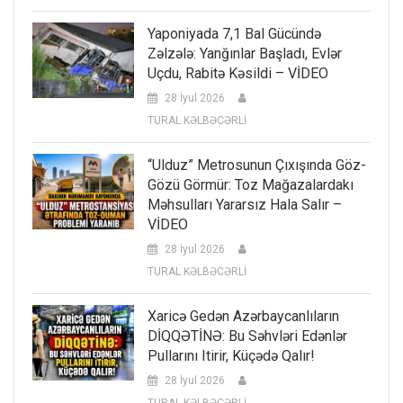
Yaponiyada 7,1 Bal Gücündə
Zəlzələ: Yanğınlar Başladı, Evlər
Uçdu, Rabitə Kəsildi – VİDEO
28 İyul 2026
TURAL KƏLBƏCƏRLİ
“Ulduz” Metrosunun Çıxışında Göz-
Gözü Görmür: Toz Mağazalardakı
Məhsulları Yararsız Hala Salır –
VİDEO
28 İyul 2026
TURAL KƏLBƏCƏRLİ
Xaricə Gedən Azərbaycanlıların
DİQQƏTİNƏ: Bu Səhvləri Edənlər
Pullarını Itirir, Küçədə Qalır!
28 İyul 2026
TURAL KƏLBƏCƏRLİ