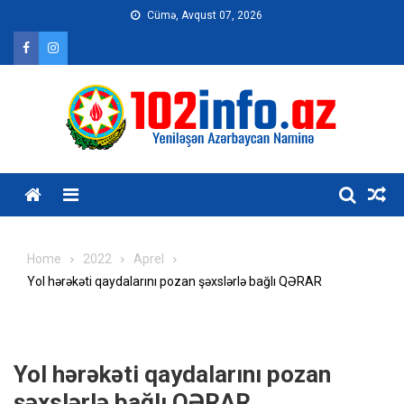
Skip
Cümə, Avqust 07, 2026
to
content
Home
2022
Aprel
Yol hərəkəti qaydalarını pozan şəxslərlə bağlı QƏRAR
Yol hərəkəti qaydalarını pozan
şəxslərlə bağlı QƏRAR