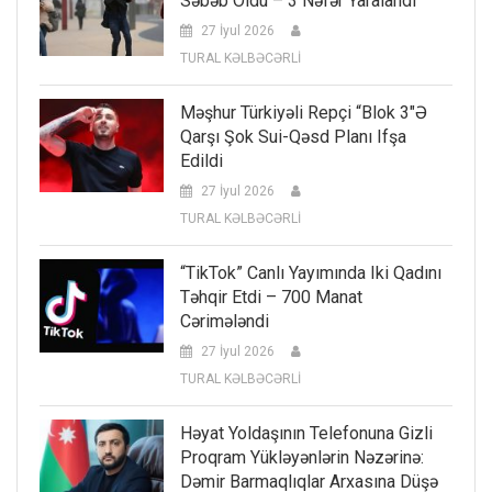
Səbəb Oldu – 3 Nəfər Yaralandı
27 İyul 2026
TURAL KƏLBƏCƏRLİ
Məşhur Türkiyəli Repçi “Blok 3″ə
Qarşı Şok Sui-Qəsd Planı Ifşa
Edildi
27 İyul 2026
TURAL KƏLBƏCƏRLİ
“TikTok” Canlı Yayımında Iki Qadını
Təhqir Etdi – 700 Manat
Cərimələndi
27 İyul 2026
TURAL KƏLBƏCƏRLİ
Həyat Yoldaşının Telefonuna Gizli
Proqram Yükləyənlərin Nəzərinə:
Dəmir Barmaqlıqlar Arxasına Düşə