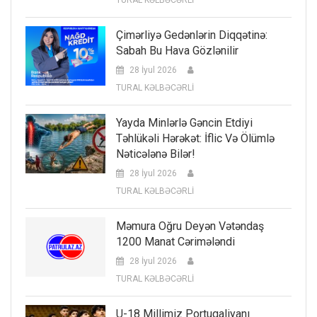
Çimərliyə Gedənlərin Diqqətinə:
Sabah Bu Hava Gözlənilir
28 İyul 2026
TURAL KƏLBƏCƏRLİ
Yayda Minlərlə Gəncin Etdiyi
Təhlükəli Hərəkət: İflic Və Ölümlə
Nəticələnə Bilər!
28 İyul 2026
TURAL KƏLBƏCƏRLİ
Məmura Oğru Deyən Vətəndaş
1200 Manat Cərimələndi
28 İyul 2026
TURAL KƏLBƏCƏRLİ
U-18 Millimiz Portuqaliyanı