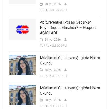
28 İyul 2026
TURAL KƏLBƏCƏRLİ
Abituriyentlər Ixtisas Seçərkən
Nəyə Diqqət Etməlidir? – Ekspert
AÇIQLADI
28 İyul 2026
TURAL KƏLBƏCƏRLİ
Müəllimini Güllələyən Şagirdə Hökm
Oxundu
28 İyul 2026
TURAL KƏLBƏCƏRLİ
Müəllimini Güllələyən Şagirdə Hökm
Oxundu
28 İyul 2026
TURAL KƏLBƏCƏRLİ