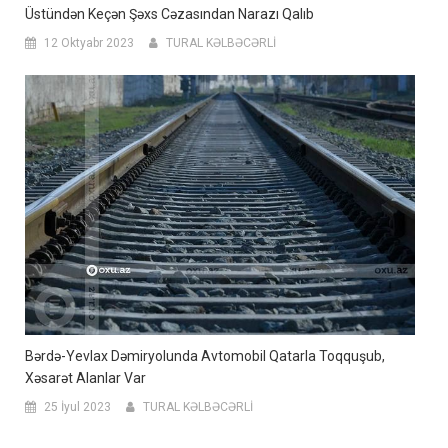
Üstündən Keçən Şəxs Cəzasından Narazı Qalıb
12 Oktyabr 2023
TURAL KƏLBƏCƏRLİ
Bərdə-Yevlax Dəmiryolunda Avtomobil Qatarla Toqquşub,
Xəsarət Alanlar Var
25 İyul 2023
TURAL KƏLBƏCƏRLİ