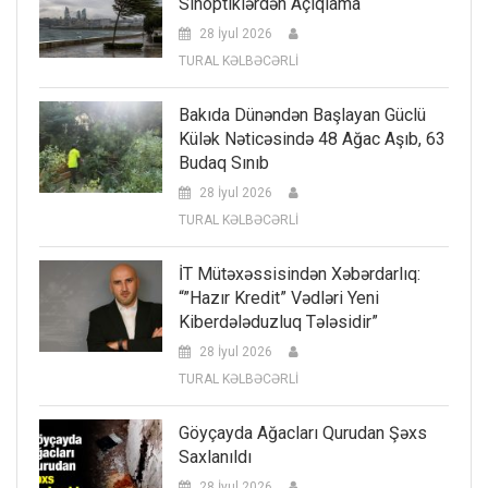
Sinoptiklərdən Açıqlama
28 İyul 2026
TURAL KƏLBƏCƏRLİ
Bakıda Dünəndən Başlayan Güclü
Külək Nəticəsində 48 Ağac Aşıb, 63
Budaq Sınıb
28 İyul 2026
TURAL KƏLBƏCƏRLİ
İT Mütəxəssisindən Xəbərdarlıq:
“”Hazır Kredit” Vədləri Yeni
Kiberdələduzluq Tələsidir”
28 İyul 2026
TURAL KƏLBƏCƏRLİ
Göyçayda Ağacları Qurudan Şəxs
Saxlanıldı
28 İyul 2026