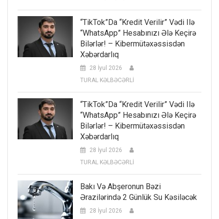
“TikTok”da “kredit Verilir” Vədi Ilə
“WhatsApp” Hesabınızı Ələ Keçirə
Bilərlər! – Kibermütəxəssisdən
Xəbərdarlıq
28 İyul 2026
TURAL KƏLBƏCƏRLİ
“TikTok”da “kredit Verilir” Vədi Ilə
“WhatsApp” Hesabınızı Ələ Keçirə
Bilərlər! – Kibermütəxəssisdən
Xəbərdarlıq
28 İyul 2026
TURAL KƏLBƏCƏRLİ
Bakı Və Abşeronun Bəzi
Ərazilərində 2 Günlük Su Kəsiləcək
28 İyul 2026