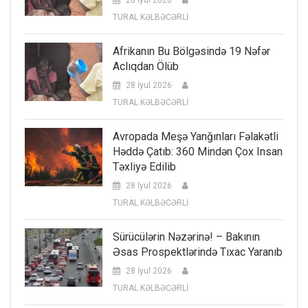
28 İyul 2026
TURAL KƏLBƏCƏRLİ
Afrikanın Bu Bölgəsində 19 Nəfər
Aclıqdan Ölüb
28 İyul 2026
TURAL KƏLBƏCƏRLİ
Avropada Meşə Yanğınları Fəlakətli
Həddə Çatıb: 360 Mindən Çox Insan
Təxliyə Edilib
28 İyul 2026
TURAL KƏLBƏCƏRLİ
Sürücülərin Nəzərinə! – Bakının
Əsas Prospektlərində Tıxac Yaranıb
28 İyul 2026
TURAL KƏLBƏCƏRLİ