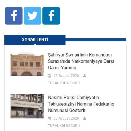
XƏBƏR LENTI
Şəhriyar Şəmşirlinin Komandası:
Suraxanıda Narkomaniyaya Qarşı
Dəmir Yumruq
05 Avqust 2026
TURAL KƏLBƏCƏRLİ
Nəsimi Polisi Cəmiyyətin
Təhlükəsizliyi Naminə Fədakarlıq
Nümunəsi Göstərir
05 Avqust 2026
TURAL KƏLBƏCƏRLİ