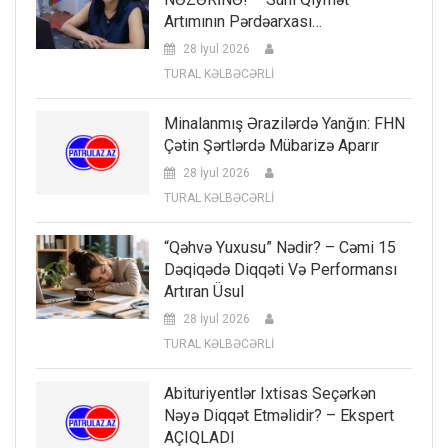
Artımının Pərdəarxası…
28 İyul 2026
TURAL KƏLBƏCƏRLİ
Minalanmış Ərazilərdə Yanğın: FHN
Çətin Şərtlərdə Mübarizə Aparır
28 İyul 2026
TURAL KƏLBƏCƏRLİ
“Qəhvə Yuxusu” Nədir? – Cəmi 15
Dəqiqədə Diqqəti Və Performansı
Artıran Üsul
28 İyul 2026
TURAL KƏLBƏCƏRLİ
Abituriyentlər Ixtisas Seçərkən
Nəyə Diqqət Etməlidir? – Ekspert
AÇIQLADI