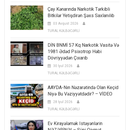
Çay Kənarında Narkotik Tərkibli
Bitkilər Yetişdirən Şəxs Saxlanılıb
03 Avqust 2026
TURAL KƏLBƏCƏRLİ
DİN BNMİ 57 Kq Narkotik Vasitə Və
1981 Ədəd Psixotrop Həbi
Dövriyyədən Çıxarıb
30 İyul 2026
TURAL KƏLBƏCƏRLİ
AAYDA-Nın Nəzarətində Olan Keçid
Niyə Bu Vəziyyətdədir? – VİDEO
28 İyul 2026
TURAL KƏLBƏCƏRLİ
Ev Kirayələmək Istəyənlərin
NƏZƏRİNƏ! – Süni Qiymət