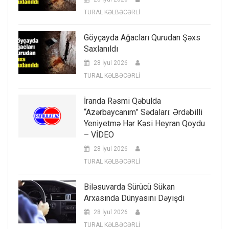
TURAL KƏLBƏCƏRLİ
Göyçayda Ağacları Qurudan Şəxs
Saxlanıldı
28 İyul 2026
TURAL KƏLBƏCƏRLİ
İranda Rəsmi Qəbulda
“Azərbaycanım” Sədaları: Ərdəbilli
Yeniyetmə Hər Kəsi Heyran Qoydu
– VİDEO
28 İyul 2026
TURAL KƏLBƏCƏRLİ
Biləsuvarda Sürücü Sükan
Arxasında Dünyasını Dəyişdi
28 İyul 2026
TURAL KƏLBƏCƏRLİ