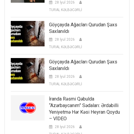
28 İyul 2026
TURAL KƏLBƏCƏRLİ
Göyçayda Ağacları Qurudan Şəxs
Saxlanıldı
28 İyul 2026
TURAL KƏLBƏCƏRLİ
Göyçayda Ağacları Qurudan Şəxs
Saxlanıldı
28 İyul 2026
TURAL KƏLBƏCƏRLİ
İranda Rəsmi Qəbulda
“Azərbaycanım” Sədaları: Ərdəbilli
Yeniyetmə Hər Kəsi Heyran Qoydu
– VİDEO
28 İyul 2026