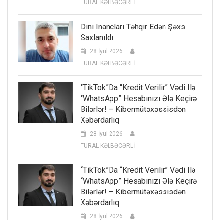
TURAL KƏLBƏCƏRLİ
Dini Inancları Təhqir Edən Şəxs
Saxlanıldı
28 İyul 2026
TURAL KƏLBƏCƏRLİ
“TikTok”da “kredit Verilir” Vədi Ilə
“WhatsApp” Hesabınızı Ələ Keçirə
Bilərlər! – Kibermütəxəssisdən
Xəbərdarlıq
28 İyul 2026
TURAL KƏLBƏCƏRLİ
“TikTok”da “kredit Verilir” Vədi Ilə
“WhatsApp” Hesabınızı Ələ Keçirə
Bilərlər! – Kibermütəxəssisdən
Xəbərdarlıq
28 İyul 2026