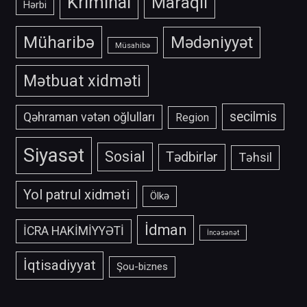
Kriminal
Maraqlı
Hərbi
Müharibə
Mədəniyyət
Müsahibə
Mətbuat xidməti
secilmis
Qəhraman vətən oğlulları
Region
Siyasət
Sosial
Tədbirlər
Təhsil
Yol patrul xidməti
Ölkə
İdman
İCRA HAKİMİYYƏTİ
İncəsənət
İqtisadiyyat
Şou-biznes