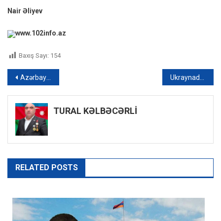
Nair Əliyev
www.102info.az
Baxış Sayı:
154
Yazı
Azərbaycan Ordusunun artilleriya bölmələrində döyüş atışlı təlim keçirilir – VİDEO
Ukraynadakı səfirliyimizin yaxınlığı raketlə vuruldu: Azyaşlı yaralandı, atası öldü – VİDEO
naviqasiyası
TURAL KƏLBƏCƏRLİ
RELATED POSTS