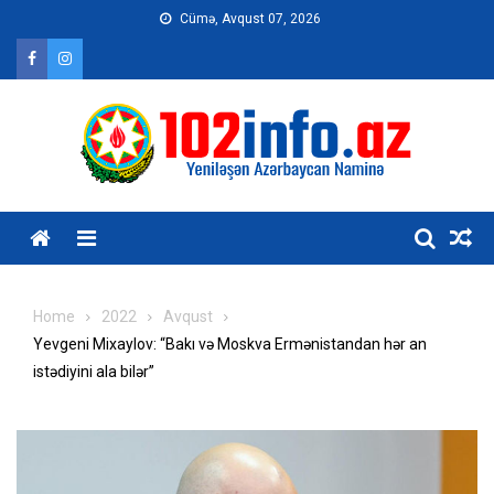
Skip
Cümə, Avqust 07, 2026
to
content
Home
2022
Avqust
Yevgeni Mixaylov: “Bakı və Moskva Ermənistandan hər an
istədiyini ala bilər”