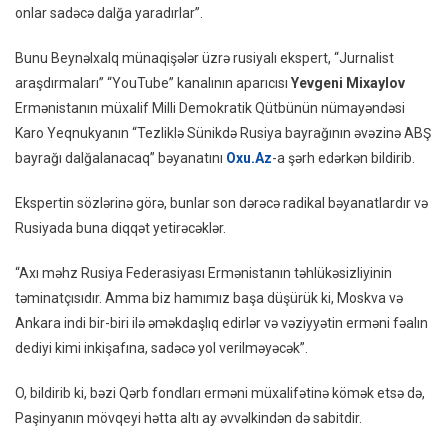
onlar sadəcə dalğa yaradırlar”.
Və
Mosk
Bunu Beynəlxalq münaqişələr üzrə rusiyalı ekspert, “Jurnalist
Ermən
araşdırmaları” “YouTube” kanalının aparıcısı
Yevgeni Mixaylov
Hər
Ermənistanın müxalif Milli Demokratik Qütbünün nümayəndəsi
An
Karo Yeqnukyanın “Tezliklə Sünikdə Rusiya bayrağının əvəzinə ABŞ
Istədiy
bayrağı dalğalanacaq” bəyanatını
Oxu.Az
-a şərh edərkən bildirib.
Ala
Bilər”
Ekspertin sözlərinə görə, bunlar son dərəcə radikal bəyanatlardır və
Rusiyada buna diqqət yetirəcəklər.
“Axı məhz Rusiya Federasiyası Ermənistanın təhlükəsizliyinin
təminatçısıdır. Amma biz hamımız başa düşürük ki, Moskva və
Ankara indi bir-biri ilə əməkdaşlıq edirlər və vəziyyətin erməni fəalın
dediyi kimi inkişafına, sadəcə yol verilməyəcək”.
O, bildirib ki, bəzi Qərb fondları erməni müxalifətinə kömək etsə də,
Paşinyanın mövqeyi hətta altı ay əvvəlkindən də sabitdir.