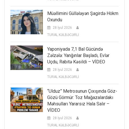
Müəllimini Güllələyən Şagirdə Hökm
Oxundu
28 İyul 2026
TURAL KƏLBƏCƏRLİ
Yaponiyada 7,1 Bal Gücündə
Zəlzələ: Yanğınlar Başladı, Evlər
Uçdu, Rabitə Kəsildi – VİDEO
28 İyul 2026
TURAL KƏLBƏCƏRLİ
“Ulduz” Metrosunun Çıxışında Göz-
Gözü Görmür: Toz Mağazalardakı
Məhsulları Yararsız Hala Salır –
VİDEO
28 İyul 2026
TURAL KƏLBƏCƏRLİ