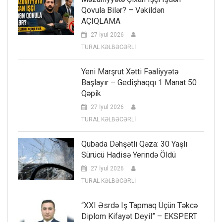
Qovula Bilər? – Vəkildən
AÇIQLAMA
27 İyul 2026
TURAL KƏLBƏCƏRLİ
Yeni Marşrut Xətti Fəaliyyətə
Başlayır – Gedişhaqqı 1 Manat 50
Qəpik
27 İyul 2026
TURAL KƏLBƏCƏRLİ
Qubada Dəhşətli Qəza: 30 Yaşlı
Sürücü Hadisə Yerində Öldü
27 İyul 2026
TURAL KƏLBƏCƏRLİ
“XXI Əsrdə Iş Tapmaq Üçün Təkcə
Diplom Kifayət Deyil” – EKSPERT