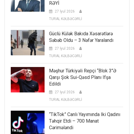
RƏYİ
27 İyul 2026
TURAL KƏLBƏCƏRLİ
Güclü Külək Bakıda Xəsarətlərə
Səbəb Oldu – 3 Nəfər Yaralandı
27 İyul 2026
TURAL KƏLBƏCƏRLİ
Məşhur Türkiyəli Repçi “Blok 3″ə
Qarşı Şok Sui-Qəsd Planı Ifşa
Edildi
27 İyul 2026
TURAL KƏLBƏCƏRLİ
“TikTok” Canlı Yayımında Iki Qadını
Təhqir Etdi – 700 Manat
Cərimələndi