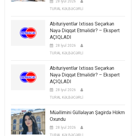
28 İyul 2026
TURAL KƏLBƏCƏRLİ
Abituriyentlər Ixtisas Seçərkən
Nəyə Diqqət Etməlidir? – Ekspert
AÇIQLADI
28 İyul 2026
TURAL KƏLBƏCƏRLİ
Abituriyentlər Ixtisas Seçərkən
Nəyə Diqqət Etməlidir? – Ekspert
AÇIQLADI
28 İyul 2026
TURAL KƏLBƏCƏRLİ
Müəllimini Güllələyən Şagirdə Hökm
Oxundu
28 İyul 2026
TURAL KƏLBƏCƏRLİ