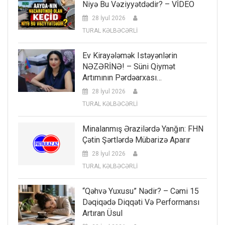
Niyə Bu Vəziyyətdədir? – VİDEO
28 İyul 2026
TURAL KƏLBƏCƏRLİ
Ev Kirayələmək Istəyənlərin
NƏZƏRİNƏ! – Süni Qiymət
Artımının Pərdəarxası…
28 İyul 2026
TURAL KƏLBƏCƏRLİ
Minalanmış Ərazilərdə Yanğın: FHN
Çətin Şərtlərdə Mübarizə Aparır
28 İyul 2026
TURAL KƏLBƏCƏRLİ
“Qəhvə Yuxusu” Nədir? – Cəmi 15
Dəqiqədə Diqqəti Və Performansı
Artıran Üsul