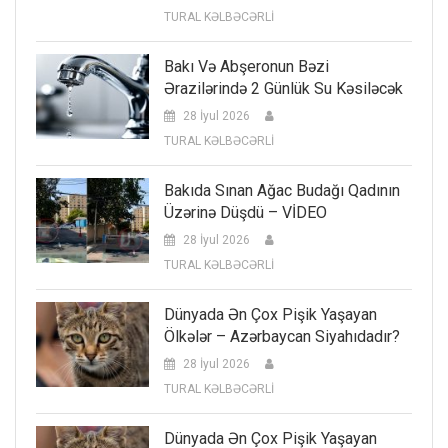
TURAL KƏLBƏCƏRLİ
Bakı Və Abşeronun Bəzi
Ərazilərində 2 Günlük Su Kəsiləcək
28 İyul 2026
TURAL KƏLBƏCƏRLİ
Bakıda Sınan Ağac Budağı Qadının
Üzərinə Düşdü – VİDEO
28 İyul 2026
TURAL KƏLBƏCƏRLİ
Dünyada Ən Çox Pişik Yaşayan
Ölkələr – Azərbaycan Siyahıdadır?
28 İyul 2026
TURAL KƏLBƏCƏRLİ
Dünyada Ən Çox Pişik Yaşayan