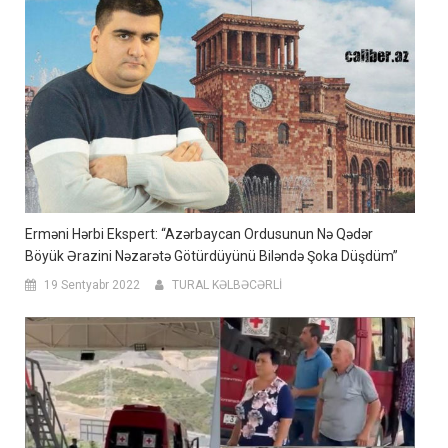
Erməni Hərbi Ekspert: “Azərbaycan Ordusunun Nə Qədər
Böyük Ərazini Nəzarətə Götürdüyünü Biləndə Şoka Düşdüm”
19 Sentyabr 2022
TURAL KƏLBƏCƏRLİ