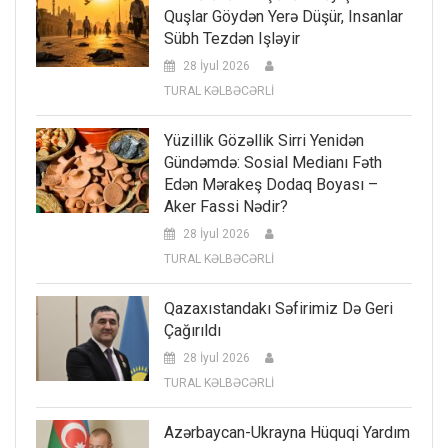
Quşlar Göydən Yerə Düşür, Insanlar
Sübh Tezdən Işləyir
28 İyul 2026
TURAL KƏLBƏCƏRLİ
Yüzillik Gözəllik Sirri Yenidən
Gündəmdə: Sosial Medianı Fəth
Edən Mərakeş Dodaq Boyası –
Aker Fassi Nədir?
28 İyul 2026
TURAL KƏLBƏCƏRLİ
Qazaxıstandakı Səfirimiz Də Geri
Çağırıldı
28 İyul 2026
TURAL KƏLBƏCƏRLİ
Azərbaycan-Ukrayna Hüquqi Yardım