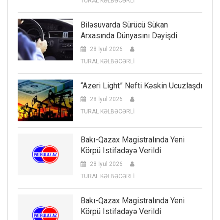
TURAL KƏLBƏCƏRLİ
Biləsuvarda Sürücü Sükan
Arxasında Dünyasını Dəyişdi
28 İyul 2026
TURAL KƏLBƏCƏRLİ
“Azeri Light” Nefti Kəskin Ucuzlaşdı
28 İyul 2026
TURAL KƏLBƏCƏRLİ
Bakı-Qazax Magistralında Yeni
Körpü Istifadəyə Verildi
28 İyul 2026
TURAL KƏLBƏCƏRLİ
Bakı-Qazax Magistralında Yeni
Körpü Istifadəyə Verildi