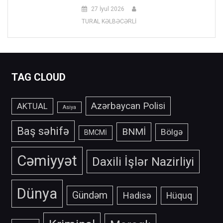
27 İyul 2026
TURAL KƏLBƏCƏRLİ
TAG CLOUD
Azərbaycan Polisi
AKTUAL
Asiya
Baş səhifə
BNMİ
Bölgə
BMCMİ
Cəmiyyət
Daxili İşlər Nazirliyi
Dünya
Gündəm
Hadisə
Hüquq