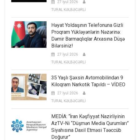
27 İyul 2026
TURAL KƏLBƏCƏRLİ
Həyat Yoldaşının Telefonuna Gizli
Proqram Yükləyənlərin Nəzərinə:
Dəmir Barmaqlıqlar Arxasına Düşə
Bilərsiniz!
27 İyul 2026
TURAL KƏLBƏCƏRLİ
35 Yaşlı Şəxsin Avtomobilindən 9
Kiloqram Narkotik Tapıldı – VİDEO
27 İyul 2026
TURAL KƏLBƏCƏRLİ
MEDİA: “İran Kəşfiyyat Nazirliyinin
AzTV-Ni “düşmən Media Qurumları”
Siyahısına Daxil Etməsi Təəccüb
Doğurur”