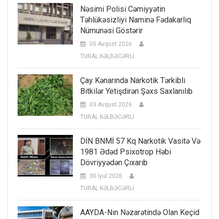
Nəsimi Polisi Cəmiyyətin
Təhlükəsizliyi Naminə Fədakarlıq
Nümunəsi Göstərir
05 Avqust 2026
TURAL KƏLBƏCƏRLİ
Çay Kənarında Narkotik Tərkibli
Bitkilər Yetişdirən Şəxs Saxlanılıb
03 Avqust 2026
TURAL KƏLBƏCƏRLİ
DİN BNMİ 57 Kq Narkotik Vasitə Və
1981 Ədəd Psixotrop Həbi
Dövriyyədən Çıxarıb
30 İyul 2026
TURAL KƏLBƏCƏRLİ
AAYDA-Nın Nəzarətində Olan Keçid