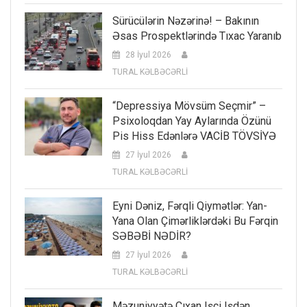
Sürücülərin Nəzərinə! – Bakının
Əsas Prospektlərində Tıxac Yaranıb
28 İyul 2026
TURAL KƏLBƏCƏRLİ
“Depressiya Mövsüm Seçmir” –
Psixoloqdan Yay Aylarında Özünü
Pis Hiss Edənlərə VACİB TÖVSİYƏ
27 İyul 2026
TURAL KƏLBƏCƏRLİ
Eyni Dəniz, Fərqli Qiymətlər: Yan-
Yana Olan Çimərliklərdəki Bu Fərqin
SƏBƏBİ NƏDİR?
27 İyul 2026
TURAL KƏLBƏCƏRLİ
Məzuniyyətə Çıxan Işçi Işdən