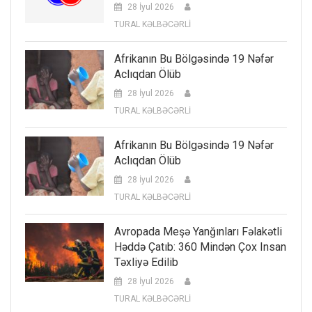
28 İyul 2026
TURAL KƏLBƏCƏRLİ
Afrikanın Bu Bölgəsində 19 Nəfər
Aclıqdan Ölüb
28 İyul 2026
TURAL KƏLBƏCƏRLİ
Afrikanın Bu Bölgəsində 19 Nəfər
Aclıqdan Ölüb
28 İyul 2026
TURAL KƏLBƏCƏRLİ
Avropada Meşə Yanğınları Fəlakətli
Həddə Çatıb: 360 Mindən Çox Insan
Təxliyə Edilib
28 İyul 2026
TURAL KƏLBƏCƏRLİ