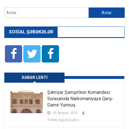
Axtarış:
SOSIAL ŞƏBƏKƏLƏR
XƏBƏR LENTI
Şəhriyar Şəmşirlinin Komandası:
Suraxanıda Narkomaniyaya Qarşı
Dəmir Yumruq
05 Avqust 2026
TURAL KƏLBƏCƏRLİ