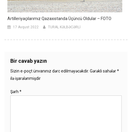
Artilleriyaçılarımız Qazaxıstanda Üçüncü Oldular – FOTO
17 Avqust 2022
TURAL KƏLBƏCƏRLİ
Bir cavab yazın
Sizin e-poçt ünvanınız dərc edilməyəcəkdir.
Gərəkli sahələr
*
ilə işarələnmişdir
Şərh
*