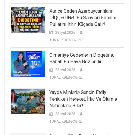
Xaricə Gedən Azərbaycanlıların
DİQQƏTİNƏ: Bu Səhvləri Edənlər
Pullarını Itirir, Küçədə Qalır!
28 İyul 2026
TURAL KƏLBƏCƏRLİ
Çimərliyə Gedənlərin Diqqətinə:
Sabah Bu Hava Gözlənilir
28 İyul 2026
TURAL KƏLBƏCƏRLİ
Yayda Minlərlə Gəncin Etdiyi
Təhlükəli Hərəkət: İflic Və Ölümlə
Nəticələnə Bilər!
28 İyul 2026
TURAL KƏLBƏCƏRLİ