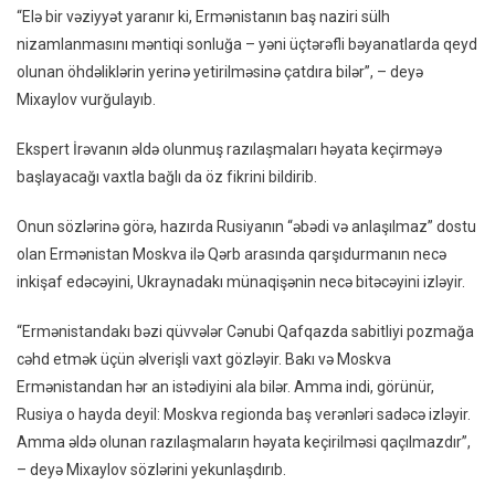
“Elə bir vəziyyət yaranır ki, Ermənistanın baş naziri sülh
nizamlanmasını məntiqi sonluğa – yəni üçtərəfli bəyanatlarda qeyd
olunan öhdəliklərin yerinə yetirilməsinə çatdıra bilər”, – deyə
Mixaylov vurğulayıb.
Ekspert İrəvanın əldə olunmuş razılaşmaları həyata keçirməyə
başlayacağı vaxtla bağlı da öz fikrini bildirib.
Onun sözlərinə görə, hazırda Rusiyanın “əbədi və anlaşılmaz” dostu
olan Ermənistan Moskva ilə Qərb arasında qarşıdurmanın necə
inkişaf edəcəyini, Ukraynadakı münaqişənin necə bitəcəyini izləyir.
“Ermənistandakı bəzi qüvvələr Cənubi Qafqazda sabitliyi pozmağa
cəhd etmək üçün əlverişli vaxt gözləyir. Bakı və Moskva
Ermənistandan hər an istədiyini ala bilər. Amma indi, görünür,
Rusiya o hayda deyil: Moskva regionda baş verənləri sadəcə izləyir.
Amma əldə olunan razılaşmaların həyata keçirilməsi qaçılmazdır”,
– deyə Mixaylov sözlərini yekunlaşdırıb.