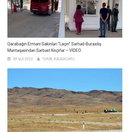
Qarabağın Erməni Sakinləri “Laçın” Sərhəd-Buraxılış
Məntəqəsindən Sərbəst Keçirlər – VİDEO
08 İyul 2023
TURAL KƏLBƏCƏRLİ