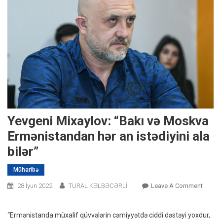
Yevgeni Mixaylov: “Bakı və Moskva
Ermənistandan hər an istədiyini ala
bilər”
Müharibə
On
28 İyun 2022
TURAL KƏLBƏCƏRLİ
Leave A Comment
Yevge
Mixayl
“Ermənistanda müxalif qüvvələrin cəmiyyətdə ciddi dəstəyi yoxdur,
“Bakı