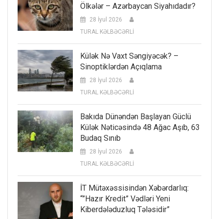
Ölkələr – Azərbaycan Siyahıdadır?
28 İyul 2026
TURAL KƏLBƏCƏRLİ
Külək Nə Vaxt Səngiyəcək? –
Sinoptiklərdən Açıqlama
28 İyul 2026
TURAL KƏLBƏCƏRLİ
Bakıda Dünəndən Başlayan Güclü
Külək Nəticəsində 48 Ağac Aşıb, 63
Budaq Sınıb
28 İyul 2026
TURAL KƏLBƏCƏRLİ
İT Mütəxəssisindən Xəbərdarlıq:
“”Hazır Kredit” Vədləri Yeni
Kiberdələduzluq Tələsidir”