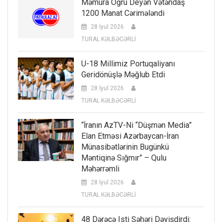
Məmura Oğru Deyən Vətəndaş
1200 Manat Cərimələndi
28 İyul 2026
TURAL KƏLBƏCƏRLİ
U-18 Millimiz Portuqaliyanı
Geridönüşlə Məğlub Etdi
28 İyul 2026
TURAL KƏLBƏCƏRLİ
“İranın AzTV-Ni “düşmən Media”
Elan Etməsi Azərbaycan-İran
Münasibətlərinin Bugünkü
Məntiqinə Sığmır” – Qulu
Məhərrəmli
28 İyul 2026
TURAL KƏLBƏCƏRLİ
48 Dərəcə Isti Şəhəri Dəyişdirdi: