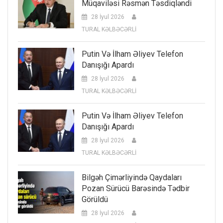
Müqaviləsi Rəsmən Təsdiqləndi
28 İyul 2026
TURAL KƏLBƏCƏRLİ
Putin Və İlham Əliyev Telefon
Danışığı Apardı
28 İyul 2026
TURAL KƏLBƏCƏRLİ
Putin Və İlham Əliyev Telefon
Danışığı Apardı
28 İyul 2026
TURAL KƏLBƏCƏRLİ
Bilgəh Çimərliyində Qaydaları
Pozan Sürücü Barəsində Tədbir
Görüldü
28 İyul 2026