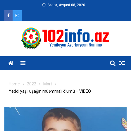
Skip
Şənbə, Avqust 08, 2026
to
content
Home
2022
Mart
Yeddi yaşlı uşağın müəmmalı ölümü – VİDEO