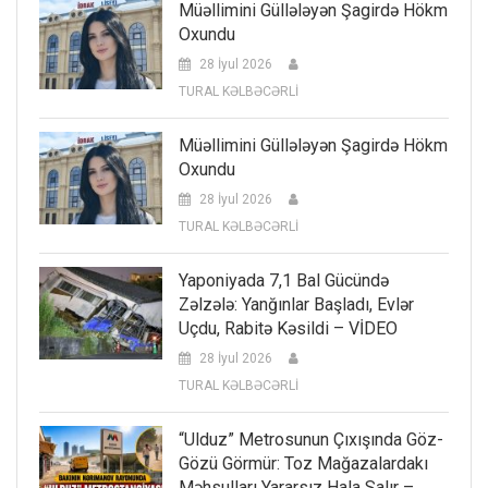
Müəllimini Güllələyən Şagirdə Hökm
Oxundu
28 İyul 2026
TURAL KƏLBƏCƏRLİ
Müəllimini Güllələyən Şagirdə Hökm
Oxundu
28 İyul 2026
TURAL KƏLBƏCƏRLİ
Yaponiyada 7,1 Bal Gücündə
Zəlzələ: Yanğınlar Başladı, Evlər
Uçdu, Rabitə Kəsildi – VİDEO
28 İyul 2026
TURAL KƏLBƏCƏRLİ
“Ulduz” Metrosunun Çıxışında Göz-
Gözü Görmür: Toz Mağazalardakı
Məhsulları Yararsız Hala Salır –