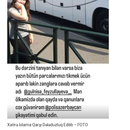
Xatirə İslama Qarşı Dələduzluq Edilib – FOTO