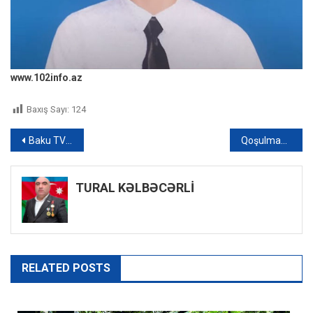
www.102info.az
Baxış Sayı:
124
Yazı
Baku TV əməkdaşı Ukraynadan xəbər verir: Mülki azərbaycanlı raket zərbələri nəticəsində həlak olub – VİDEO
Qoşulmama Hərəkatının Parlament Şəbəkəsinin Bakı Bəyannaməsi qəbul edilib
naviqasiyası
TURAL KƏLBƏCƏRLİ
RELATED POSTS