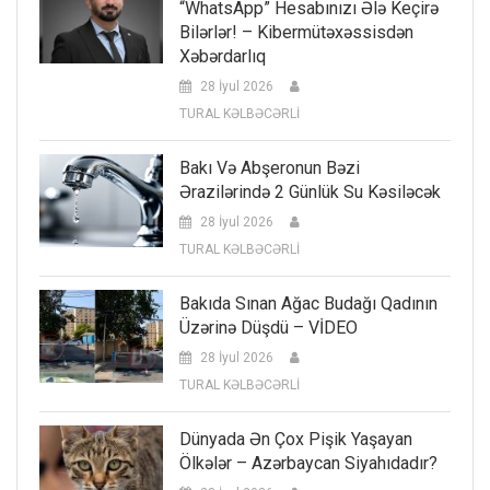
“WhatsApp” Hesabınızı Ələ Keçirə
Bilərlər! – Kibermütəxəssisdən
Xəbərdarlıq
28 İyul 2026
TURAL KƏLBƏCƏRLİ
Bakı Və Abşeronun Bəzi
Ərazilərində 2 Günlük Su Kəsiləcək
28 İyul 2026
TURAL KƏLBƏCƏRLİ
Bakıda Sınan Ağac Budağı Qadının
Üzərinə Düşdü – VİDEO
28 İyul 2026
TURAL KƏLBƏCƏRLİ
Dünyada Ən Çox Pişik Yaşayan
Ölkələr – Azərbaycan Siyahıdadır?