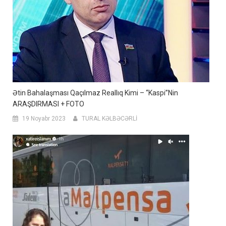
Ətin Bahalaşması Qaçılmaz Reallıq Kimi – “Kaspi”nin
ARAŞDIRMASI + FOTO
19 Noyabr 2023
TURAL KƏLBƏCƏRLİ