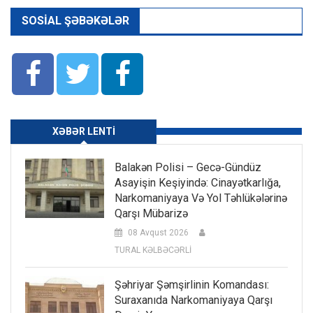
SOSIAL ŞƏBƏKƏLƏR
XƏBƏR LENTI
Balakən Polisi – Gecə-Gündüz
Asayişin Keşiyində: Cinayətkarlığa,
Narkomaniyaya Və Yol Təhlükələrinə
Qarşı Mübarizə
08 Avqust 2026
TURAL KƏLBƏCƏRLİ
Şəhriyar Şəmşirlinin Komandası:
Suraxanıda Narkomaniyaya Qarşı