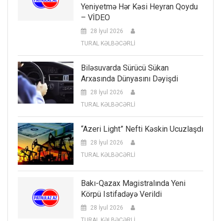
Yeniyetmə Hər Kəsi Heyran Qoydu
– VİDEO
28 İyul 2026
TURAL KƏLBƏCƏRLİ
Biləsuvarda Sürücü Sükan
Arxasında Dünyasını Dəyişdi
28 İyul 2026
TURAL KƏLBƏCƏRLİ
“Azeri Light” Nefti Kəskin Ucuzlaşdı
28 İyul 2026
TURAL KƏLBƏCƏRLİ
Bakı-Qazax Magistralında Yeni
Körpü Istifadəyə Verildi
28 İyul 2026
TURAL KƏLBƏCƏRLİ