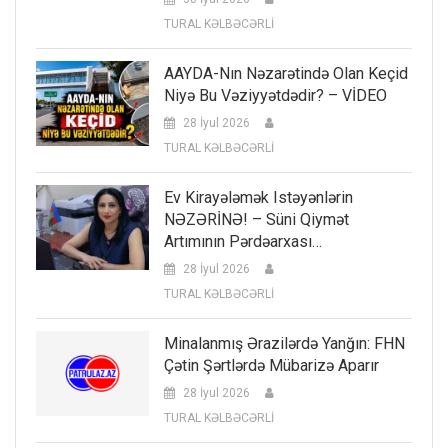
TURAL KƏLBƏCƏRLİ
AAYDA-Nın Nəzarətində Olan Keçid
Niyə Bu Vəziyyətdədir? – VİDEO
28 İyul 2026
TURAL KƏLBƏCƏRLİ
Ev Kirayələmək Istəyənlərin
NƏZƏRİNƏ! – Süni Qiymət
Artımının Pərdəarxası…
28 İyul 2026
TURAL KƏLBƏCƏRLİ
Minalanmış Ərazilərdə Yanğın: FHN
Çətin Şərtlərdə Mübarizə Aparır
28 İyul 2026
TURAL KƏLBƏCƏRLİ