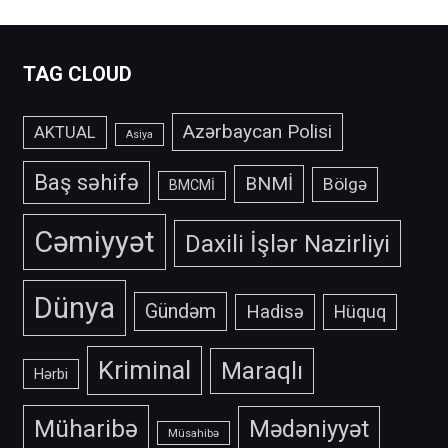
TAG CLOUD
Azərbaycan Polisi
AKTUAL
Asiya
Baş səhifə
BNMİ
Bölgə
BMCMİ
Cəmiyyət
Daxili İşlər Nazirliyi
Dünya
Gündəm
Hadisə
Hüquq
Kriminal
Maraqlı
Hərbi
Müharibə
Mədəniyyət
Müsahibə