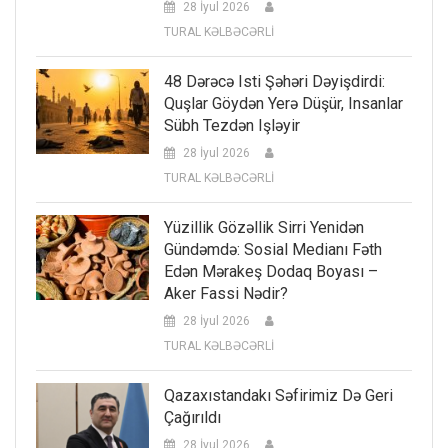
28 İyul 2026
TURAL KƏLBƏCƏRLİ
48 Dərəcə Isti Şəhəri Dəyişdirdi:
Quşlar Göydən Yerə Düşür, Insanlar
Sübh Tezdən Işləyir
28 İyul 2026
TURAL KƏLBƏCƏRLİ
Yüzillik Gözəllik Sirri Yenidən
Gündəmdə: Sosial Medianı Fəth
Edən Mərakeş Dodaq Boyası –
Aker Fassi Nədir?
28 İyul 2026
TURAL KƏLBƏCƏRLİ
Qazaxıstandakı Səfirimiz Də Geri
Çağırıldı
28 İyul 2026