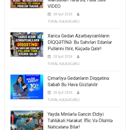
VİDEO
28 İyul 2026
TURAL KƏLBƏCƏRLİ
Xaricə Gedən Azərbaycanlıların
DİQQƏTİNƏ: Bu Səhvləri Edənlər
Pullarını Itirir, Küçədə Qalır!
28 İyul 2026
TURAL KƏLBƏCƏRLİ
Çimərliyə Gedənlərin Diqqətinə:
Sabah Bu Hava Gözlənilir
28 İyul 2026
TURAL KƏLBƏCƏRLİ
Yayda Minlərlə Gəncin Etdiyi
Təhlükəli Hərəkət: İflic Və Ölümlə
Nəticələnə Bilər!