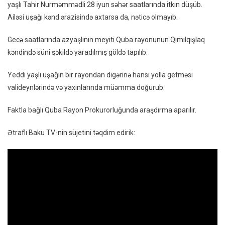
yaşlı Tahir Nurməmmədli 28 iyun səhər saatlarında itkin düşüb.
–
Ailəsi uşağı kənd ərazisində axtarsa da, nəticə olmayıb.
VİDEO
Gecə saatlarında azyaşlının meyiti Quba rayonunun Qımılqışlaq
kəndində süni şəkildə yaradılmış göldə tapılıb.
Yeddi yaşlı uşağın bir rayondan digərinə hansı yolla getməsi
valideynlərində və yaxınlarında müəmma doğurub.
Faktla bağlı Quba Rayon Prokurorluğunda araşdırma aparılır.
Ətraflı Baku TV-nin süjetini təqdim edirik: