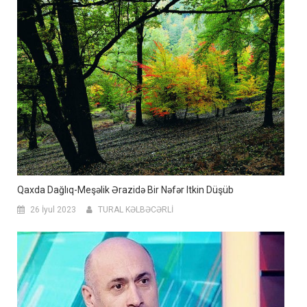
Qaxda Dağlıq-Meşəlik Ərazidə Bir Nəfər Itkin Düşüb
26 İyul 2023
TURAL KƏLBƏCƏRLİ