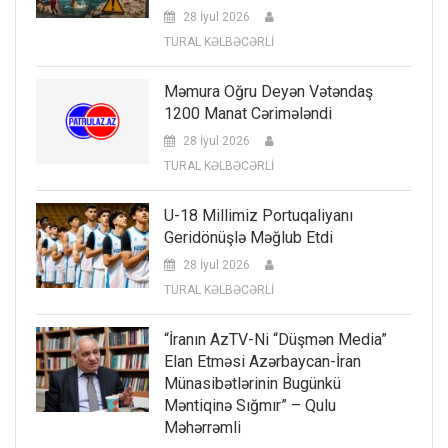
28 İyul 2026
TURAL KƏLBƏCƏRLİ
Məmura Oğru Deyən Vətəndaş
1200 Manat Cərimələndi
28 İyul 2026
TURAL KƏLBƏCƏRLİ
U-18 Millimiz Portuqaliyanı
Geridönüşlə Məğlub Etdi
28 İyul 2026
TURAL KƏLBƏCƏRLİ
“İranın AzTV-Ni “düşmən Media”
Elan Etməsi Azərbaycan-İran
Münasibətlərinin Bugünkü
Məntiqinə Sığmır” – Qulu
Məhərrəmli