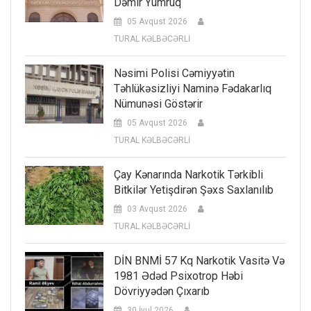
Dəmir Yumruq
05 Avqust 2026
TURAL KƏLBƏCƏRLİ
Nəsimi Polisi Cəmiyyətin
Təhlükəsizliyi Naminə Fədakarlıq
Nümunəsi Göstərir
05 Avqust 2026
TURAL KƏLBƏCƏRLİ
Çay Kənarında Narkotik Tərkibli
Bitkilər Yetişdirən Şəxs Saxlanılıb
03 Avqust 2026
TURAL KƏLBƏCƏRLİ
DİN BNMİ 57 Kq Narkotik Vasitə Və
1981 Ədəd Psixotrop Həbi
Dövriyyədən Çıxarıb
30 İyul 2026