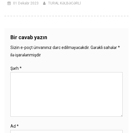
01 Dekabr 2023
TURAL KƏLBƏCƏRLİ
Bir cavab yazın
Sizin e-poçt ünvanınız dərc edilməyəcəkdir.
Gərəkli sahələr
*
ilə işarələnmişdir
Şərh
*
Ad
*