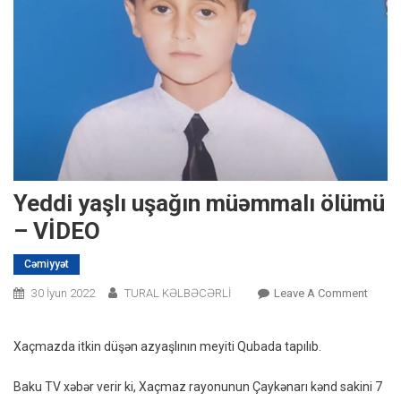
Yeddi yaşlı uşağın müəmmalı ölümü
– VİDEO
Cəmiyyət
On
30 İyun 2022
TURAL KƏLBƏCƏRLİ
Leave A Comment
Yeddi
Yaşlı
Xaçmazda itkin düşən azyaşlının meyiti Qubada tapılıb.
Uşağı
Müəmm
Baku TV xəbər verir ki, Xaçmaz rayonunun Çaykənarı kənd sakini 7
Ölümü