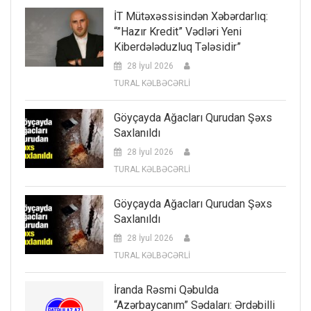
İT Mütəxəssisindən Xəbərdarlıq:
“”Hazır Kredit” Vədləri Yeni
Kiberdələduzluq Tələsidir”
28 İyul 2026
TURAL KƏLBƏCƏRLİ
Göyçayda Ağacları Qurudan Şəxs
Saxlanıldı
28 İyul 2026
TURAL KƏLBƏCƏRLİ
Göyçayda Ağacları Qurudan Şəxs
Saxlanıldı
28 İyul 2026
TURAL KƏLBƏCƏRLİ
İranda Rəsmi Qəbulda
“Azərbaycanım” Sədaları: Ərdəbilli