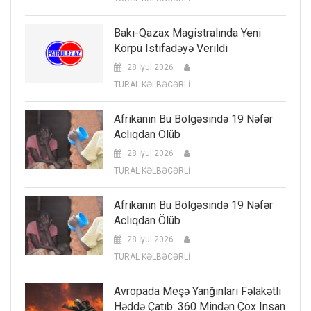
Bakı-Qazax Magistralında Yeni
Körpü Istifadəyə Verildi
28 İyul 2026
TURAL KƏLBƏCƏRLİ
Afrikanın Bu Bölgəsində 19 Nəfər
Aclıqdan Ölüb
28 İyul 2026
TURAL KƏLBƏCƏRLİ
Afrikanın Bu Bölgəsində 19 Nəfər
Aclıqdan Ölüb
28 İyul 2026
TURAL KƏLBƏCƏRLİ
Avropada Meşə Yanğınları Fəlakətli
Həddə Çatıb: 360 Mindən Çox Insan