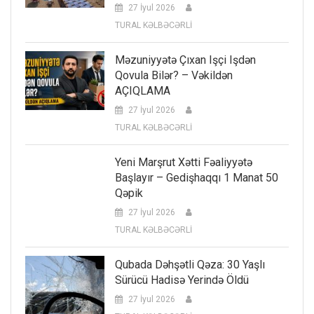
27 İyul 2026
TURAL KƏLBƏCƏRLİ
Məzuniyyətə Çıxan Işçi Işdən
Qovula Bilər? – Vəkildən
AÇIQLAMA
27 İyul 2026
TURAL KƏLBƏCƏRLİ
Yeni Marşrut Xətti Fəaliyyətə
Başlayır – Gedişhaqqı 1 Manat 50
Qəpik
27 İyul 2026
TURAL KƏLBƏCƏRLİ
Qubada Dəhşətli Qəza: 30 Yaşlı
Sürücü Hadisə Yerində Öldü
27 İyul 2026