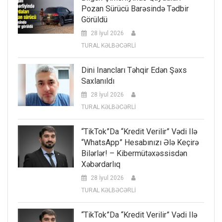
Pozan Sürücü Barəsində Tədbir
Görüldü
28 İyul 2026
TURAL KƏLBƏCƏRLİ
Dini Inancları Təhqir Edən Şəxs
Saxlanıldı
28 İyul 2026
TURAL KƏLBƏCƏRLİ
“TikTok”da “kredit Verilir” Vədi Ilə
“WhatsApp” Hesabınızı Ələ Keçirə
Bilərlər! – Kibermütəxəssisdən
Xəbərdarlıq
28 İyul 2026
TURAL KƏLBƏCƏRLİ
“TikTok”da “kredit Verilir” Vədi Ilə