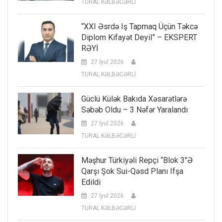
TURAL KƏLBƏCƏRLİ
“XXI Əsrdə Iş Tapmaq Üçün Təkcə
Diplom Kifayət Deyil” – EKSPERT
RƏYİ
27 İyul 2026
TURAL KƏLBƏCƏRLİ
Güclü Külək Bakıda Xəsarətlərə
Səbəb Oldu – 3 Nəfər Yaralandı
27 İyul 2026
TURAL KƏLBƏCƏRLİ
Məşhur Türkiyəli Repçi “Blok 3″ə
Qarşı Şok Sui-Qəsd Planı Ifşa
Edildi
27 İyul 2026
TURAL KƏLBƏCƏRLİ