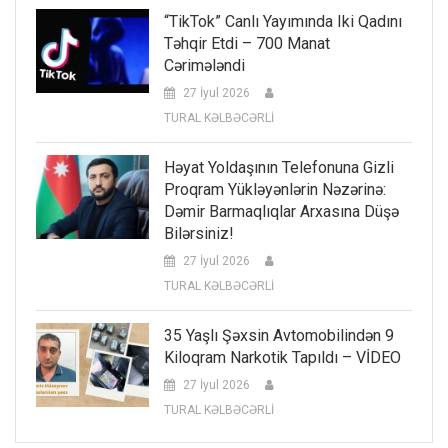
“TikTok” Canlı Yayımında Iki Qadını
Təhqir Etdi – 700 Manat
Cərimələndi
27 İyul 2026
TURAL KƏLBƏCƏRLİ
Həyat Yoldaşının Telefonuna Gizli
Proqram Yükləyənlərin Nəzərinə:
Dəmir Barmaqlıqlar Arxasına Düşə
Bilərsiniz!
27 İyul 2026
TURAL KƏLBƏCƏRLİ
35 Yaşlı Şəxsin Avtomobilindən 9
Kiloqram Narkotik Tapıldı – VİDEO
27 İyul 2026
TURAL KƏLBƏCƏRLİ