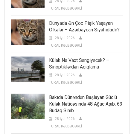
28 İyul 2026
TURAL KƏLBƏCƏRLİ
Dünyada Ən Çox Pişik Yaşayan
Ölkələr – Azərbaycan Siyahıdadır?
28 İyul 2026
TURAL KƏLBƏCƏRLİ
Külək Nə Vaxt Səngiyəcək? –
Sinoptiklərdən Açıqlama
28 İyul 2026
TURAL KƏLBƏCƏRLİ
Bakıda Dünəndən Başlayan Güclü
Külək Nəticəsində 48 Ağac Aşıb, 63
Budaq Sınıb
28 İyul 2026
TURAL KƏLBƏCƏRLİ