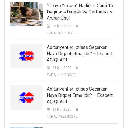
“Qəhvə Yuxusu” Nədir? – Cəmi 15
Dəqiqədə Diqqəti Və Performansı
Artıran Üsul
28 İyul 2026
TURAL KƏLBƏCƏRLİ
Abituriyentlər Ixtisas Seçərkən
Nəyə Diqqət Etməlidir? – Ekspert
AÇIQLADI
28 İyul 2026
TURAL KƏLBƏCƏRLİ
Abituriyentlər Ixtisas Seçərkən
Nəyə Diqqət Etməlidir? – Ekspert
AÇIQLADI
28 İyul 2026
TURAL KƏLBƏCƏRLİ