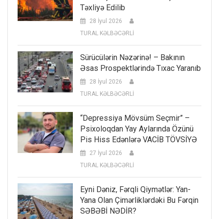
Təxliyə Edilib
28 İyul 2026
TURAL KƏLBƏCƏRLİ
Sürücülərin Nəzərinə! – Bakının
Əsas Prospektlərində Tıxac Yaranıb
28 İyul 2026
TURAL KƏLBƏCƏRLİ
“Depressiya Mövsüm Seçmir” –
Psixoloqdan Yay Aylarında Özünü
Pis Hiss Edənlərə VACİB TÖVSİYƏ
27 İyul 2026
TURAL KƏLBƏCƏRLİ
Eyni Dəniz, Fərqli Qiymətlər: Yan-
Yana Olan Çimərliklərdəki Bu Fərqin
SƏBƏBİ NƏDİR?