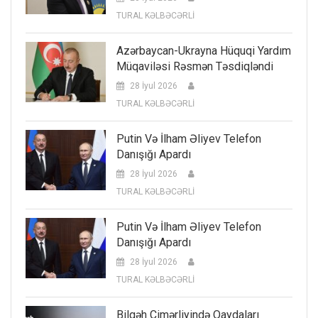
TURAL KƏLBƏCƏRLİ
Azərbaycan-Ukrayna Hüquqi Yardım
Müqaviləsi Rəsmən Təsdiqləndi
28 İyul 2026
TURAL KƏLBƏCƏRLİ
Putin Və İlham Əliyev Telefon
Danışığı Apardı
28 İyul 2026
TURAL KƏLBƏCƏRLİ
Putin Və İlham Əliyev Telefon
Danışığı Apardı
28 İyul 2026
TURAL KƏLBƏCƏRLİ
Bilgəh Çimərliyində Qaydaları