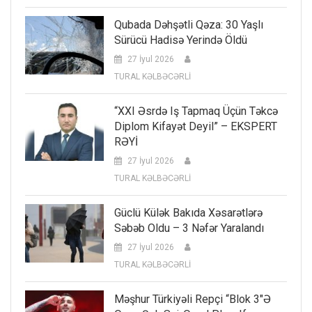
Qubada Dəhşətli Qəza: 30 Yaşlı
Sürücü Hadisə Yerində Öldü
27 İyul 2026
TURAL KƏLBƏCƏRLİ
“XXI Əsrdə Iş Tapmaq Üçün Təkcə
Diplom Kifayət Deyil” – EKSPERT
RƏYİ
27 İyul 2026
TURAL KƏLBƏCƏRLİ
Güclü Külək Bakıda Xəsarətlərə
Səbəb Oldu – 3 Nəfər Yaralandı
27 İyul 2026
TURAL KƏLBƏCƏRLİ
Məşhur Türkiyəli Repçi “Blok 3″ə