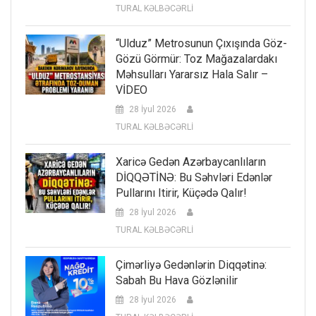
TURAL KƏLBƏCƏRLİ
“Ulduz” Metrosunun Çıxışında Göz-
Gözü Görmür: Toz Mağazalardakı
Məhsulları Yararsız Hala Salır –
VİDEO
28 İyul 2026
TURAL KƏLBƏCƏRLİ
Xaricə Gedən Azərbaycanlıların
DİQQƏTİNƏ: Bu Səhvləri Edənlər
Pullarını Itirir, Küçədə Qalır!
28 İyul 2026
TURAL KƏLBƏCƏRLİ
Çimərliyə Gedənlərin Diqqətinə:
Sabah Bu Hava Gözlənilir
28 İyul 2026