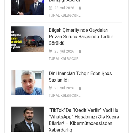
28 İyul 2026
TURAL KƏLBƏCƏRLİ
Bilgəh Çimərliyində Qaydaları
Pozan Sürücü Barəsində Tədbir
Görüldü
28 İyul 2026
TURAL KƏLBƏCƏRLİ
Dini Inancları Təhqir Edən Şəxs
Saxlanıldı
28 İyul 2026
TURAL KƏLBƏCƏRLİ
“TikTok”da “kredit Verilir” Vədi Ilə
“WhatsApp” Hesabınızı Ələ Keçirə
Bilərlər! – Kibermütəxəssisdən
Xəbərdarlıq