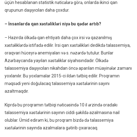
üçün hesablanan statistik nəticələrə görə, onlarda ikinci qan
qrupunun daşıyıcıları daha çoxdur.
– İnsanlarda qan xəstəlikləri niyə bu qədər artıb?
– Hazırda ölkədə qan ehtiyatı daha çox irsi və qazanılmış
xəstəliklərdə istifadə edilir. İrsi qan xəstəlikləri dedikdə talassemiya,
oraqvari hüceyrə anemiyaları və s. nəzərdə tutulur. Bunlar
Azərbaycanda yayılan xəstəliklər siyahısındadır. Ölkədə
talassemiya daşıyıcıları nikahdan öncə aparılan müayinələr zamanı
yoxlanılır. Bu yoxlamalar 2015-ci ildən tətbiq edilir. Proqramın
məqsədi yeni doğulacaq talassemiya xəstələrinin sayını
azaltmaqdır.
Kiprdə bu proqramın tətbiqi nəticəsində 10 il ərzində oradakı
talassemiya xəstələrinin sayının ciddi şəkildə azalmasına nail
olublar. Ümid edirəm ki, bu proqram bizdə də talassemiya
xəstələrinin sayında azalmalara gətirib çıxaracaq.