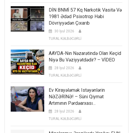
DİN BNMİ 57 Kq Narkotik Vasitə Və
1981 Ədəd Psixotrop Həbi
Dövriyyədən Çıxarıb
30 İyul 2026
TURAL KƏLBƏCƏRLİ
AAYDA-Nın Nəzarətində Olan Keçid
Niyə Bu Vəziyyətdədir? – VİDEO
28 İyul 2026
TURAL KƏLBƏCƏRLİ
Ev Kirayələmək Istəyənlərin
NƏZƏRİNƏ! – Süni Qiymət
Artımının Pərdəarxası…
28 İyul 2026
TURAL KƏLBƏCƏRLİ