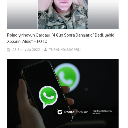
Polad Şirinovun Qardaşı: “4 Gün Sonra Danışarıq” Dedi, Şəhid
Xəbərini Aldıq” – FOTO
23 Sentyabr 2022
TURAL KƏLBƏCƏRLİ