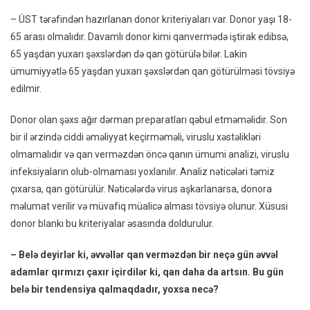
– ÜST tərəfindən hazırlanan donor kriteriyaları var. Donor yaşı 18-
65 arası olmalıdır. Davamlı donor kimi qanvermədə iştirak edibsə,
65 yaşdan yuxarı şəxslərdən də qan götürülə bilər. Lakin
ümumiyyətlə 65 yaşdan yuxarı şəxslərdən qan götürülməsi tövsiyə
edilmir.
Donor olan şəxs ağır dərman preparatları qəbul etməməlidir. Son
bir il ərzində ciddi əməliyyat keçirməməli, viruslu xəstəlikləri
olmamalıdır və qan verməzdən öncə qanın ümumi analizi, viruslu
infeksiyaların olub-olmaması yoxlanılır. Analiz nəticələri təmiz
çıxarsa, qan götürülür. Nəticələrdə virus aşkarlanarsa, donora
məlumat verilir və müvafiq müalicə alması tövsiyə olunur. Xüsusi
donor blankı bu kriteriyalar əsasında doldurulur.
– Belə deyirlər ki, əvvəllər qan verməzdən bir neçə gün əvvəl
adamlar qırmızı çaxır içirdilər ki, qan daha da artsın. Bu gün
belə bir tendensiya qalmaqdadır, yoxsa necə?