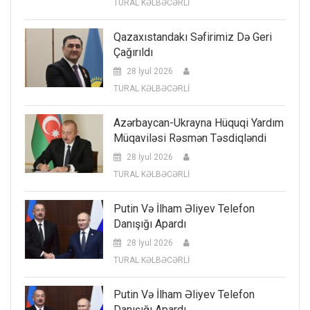
TURAL KƏLBƏCƏRLİ
Qazaxıstandakı Səfirimiz Də Geri
Çağırıldı
28 İyul 2026
TURAL KƏLBƏCƏRLİ
Azərbaycan-Ukrayna Hüquqi Yardım
Müqaviləsi Rəsmən Təsdiqləndi
28 İyul 2026
TURAL KƏLBƏCƏRLİ
Putin Və İlham Əliyev Telefon
Danışığı Apardı
28 İyul 2026
TURAL KƏLBƏCƏRLİ
Putin Və İlham Əliyev Telefon
Danışığı Apardı