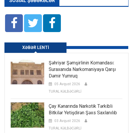
SOSIAL ŞƏBƏKƏLƏR
XƏBƏR LENTI
Şəhriyar Şəmşirlinin Komandası:
Suraxanıda Narkomaniyaya Qarşı
Dəmir Yumruq
05 Avqust 2026
TURAL KƏLBƏCƏRLİ
Çay Kənarında Narkotik Tərkibli
Bitkilər Yetişdirən Şəxs Saxlanılıb
03 Avqust 2026
TURAL KƏLBƏCƏRLİ