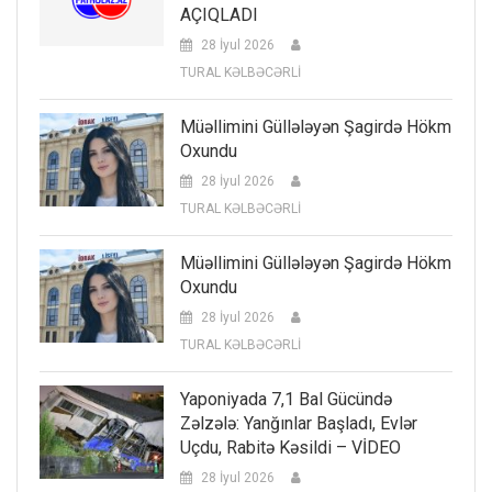
AÇIQLADI
28 İyul 2026
TURAL KƏLBƏCƏRLİ
Müəllimini Güllələyən Şagirdə Hökm
Oxundu
28 İyul 2026
TURAL KƏLBƏCƏRLİ
Müəllimini Güllələyən Şagirdə Hökm
Oxundu
28 İyul 2026
TURAL KƏLBƏCƏRLİ
Yaponiyada 7,1 Bal Gücündə
Zəlzələ: Yanğınlar Başladı, Evlər
Uçdu, Rabitə Kəsildi – VİDEO
28 İyul 2026