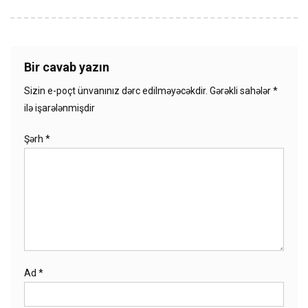
Bir cavab yazın
Sizin e-poçt ünvanınız dərc edilməyəcəkdir.
Gərəkli sahələr
*
ilə işarələnmişdir
Şərh
*
Ad
*