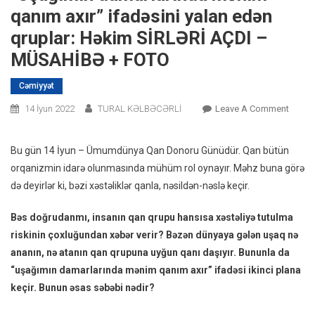
qanım axır” ifadəsini yalan edən
qruplar: Həkim SİRLƏRİ AÇDI –
MÜSAHİBƏ + FOTO
Cəmiyyət
On
14 İyun 2022
TURAL KƏLBƏCƏRLİ
Leave A Comment
“Uşağ
Damar
Bu gün 14 İyun – Ümumdünya Qan Donoru Günüdür. Qan bütün
Məni
orqanizmin idarə olunmasında mühüm rol oynayır. Məhz buna görə
Qanım
də deyirlər ki, bəzi xəstəliklər qanla, nəsildən-nəslə keçir.
Axır”
Ifadəs
Bəs doğrudanmı, insanın qan qrupu hansısa xəstəliyə tutulma
Yalan
riskinin çoxluğundan xəbər verir?
Bəzən dünyaya gələn uşaq nə
Edən
ananın, nə atanın qan qrupuna uyğun qanı daşıyır. Bununla da
Qrupla
“uşağımın damarlarında mənim qanım axır” ifadəsi ikinci plana
Həkim
SİRLƏ
keçir. Bunun əsas səbəbi nədir?
AÇDI