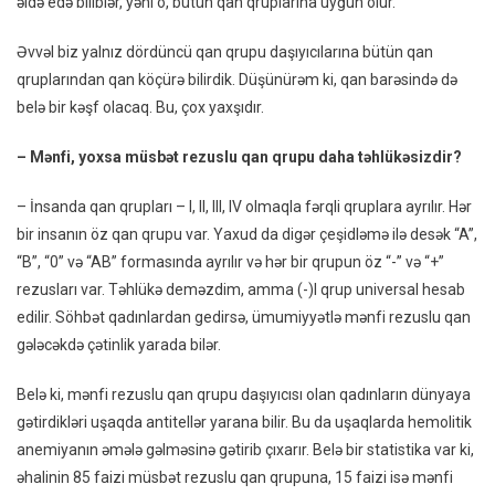
əldə edə biliblər, yəni o, bütün qan qruplarına uyğun olur.
Əvvəl biz yalnız dördüncü qan qrupu daşıyıcılarına bütün qan
qruplarından qan köçürə bilirdik. Düşünürəm ki, qan barəsində də
belə bir kəşf olacaq. Bu, çox yaxşıdır.
– Mənfi, yoxsa müsbət rezuslu qan qrupu daha təhlükəsizdir?
–
İnsanda qan qrupları – I, II, III, IV olmaqla fərqli qruplara ayrılır. Hər
bir insanın öz qan qrupu var. Yaxud da digər çeşidləmə ilə desək “A”,
“B”, “0” və “AB” formasında ayrılır və hər bir qrupun öz “-” və “+”
rezusları var. Təhlükə deməzdim, amma (-)I qrup universal hesab
edilir. Söhbət qadınlardan gedirsə, ümumiyyətlə mənfi rezuslu qan
gələcəkdə çətinlik yarada bilər.
Belə ki, mənfi rezuslu qan qrupu daşıyıcısı olan qadınların dünyaya
gətirdikləri uşaqda antitellər yarana bilir. Bu da uşaqlarda hemolitik
anemiyanın əmələ gəlməsinə gətirib çıxarır. Belə bir statistika var ki,
əhalinin 85 faizi müsbət rezuslu qan qrupuna, 15 faizi isə mənfi