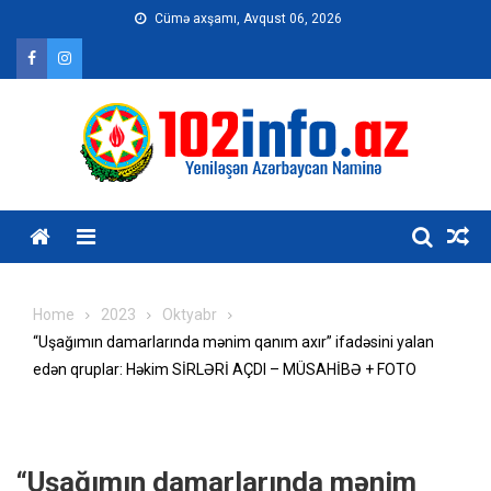
Skip
Cümə axşamı, Avqust 06, 2026
to
content
Home
2023
Oktyabr
“Uşağımın damarlarında mənim qanım axır” ifadəsini yalan
edən qruplar: Həkim SİRLƏRİ AÇDI – MÜSAHİBƏ + FOTO
“Uşağımın damarlarında mənim