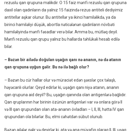
rezuslu qan qrupuna malikdir. O 15 faiz mənfi rezuslu qan qrupuna
daxil olan qadınların da yalnız 15 faizində rezus antiteli dediyimiz
antitellər aşkar olunur. Bu antitellər ya ikinci hamiləlikdə, ya da
birinci hamiləliyi düşük, abortla nəticələnən qadınların növbəti
hamiləliyində mənfi fəsadlar verə bilər. Amma bu, mütləq deyil.
Mənfi rezuslu qan qrupu yalnız bu hallarda təhlükəli hesab edilə
bilər.
– Bəzən bir ailədə doğulan uşağın qanı nə ananın, nə də atanın
qan qrupuna uyğun gəlir. Bu nə ilə bağlı olur?
– Bəzən bu cür hallar olur və müraciət edən şəxslər çox təlaşlı,
həyəcanlı olurlar. Qeyd edirlər ki, uşağın qanı niyə atanın, ananın
qan qrupuna aid deyil? Bu, uşağın qanında olan antigenlərə bağlıdır.
Qan qruplarının hər birinin özünün antigenləri var və onlara görə II
və III qan qrupundan olan ata-ananın övladları – I, II, III, hətta IV qan
qrupundan ola bilərlər. Bu, elmi cəhətdən sübut olunub.
Bəzən ailələr gəlir və deyirlər ki, ata və ana müvafiq olaraq II, III, uşaq