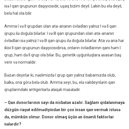
isə I qan qrupunun daşıyıcısıdır, uşaq bizim deyil. Lakin bu elə deyil,
belə hal ola bilir.
Amma I və II qrupdan olan ata-ananın övladları yalnız I və II qan
qrupu ilə doğula bilərlər. I və III qan qrupundan olan ata-ananın
övladları isə yalnız I və III qan qrupu ilə doğula bilərlər. Ata və ana hər
ikisi II qan qrupunun daşıyıcısıdırsa, onların övladlarının qanı həm I
qrup, həm də II qrup ola bilər. Bu, genetik uyğunluqlara əsasən baş
verir və normaldır.
Bəzən deyirlər ki, nəslimizdə I qrup qan yalnız babamızda olub,
bəlkə, ona görə belə olub. Amma xeyr, bu, elə valideynlərin qan
qruplarındakı antigenlərlə əlaqəli məsələdir.
– Qan donorlarının sayı da nisbətən azalır. Sağlam qidalanmaya
düzgün riayət edilmədiyindən bir çox insan qan vermək istəsə
də, mümkün olmur. Donor olmaq üçün ən önəmli faktorlar
nələrdir?