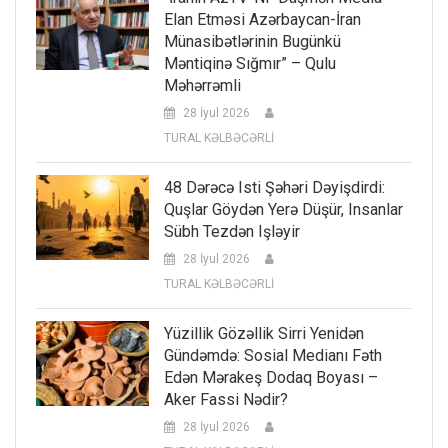
Elan Etməsi Azərbaycan-İran
Münasibətlərinin Bugünkü
Məntiqinə Sığmır” – Qulu
Məhərrəmli
28 İyul 2026
TURAL KƏLBƏCƏRLİ
48 Dərəcə Isti Şəhəri Dəyişdirdi:
Quşlar Göydən Yerə Düşür, Insanlar
Sübh Tezdən Işləyir
28 İyul 2026
TURAL KƏLBƏCƏRLİ
Yüzillik Gözəllik Sirri Yenidən
Gündəmdə: Sosial Medianı Fəth
Edən Mərakeş Dodaq Boyası –
Aker Fassi Nədir?
28 İyul 2026