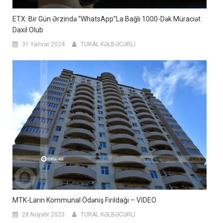
ETX: Bir Gün Ərzində “WhatsApp”la Bağlı 1000-Dək Müraciət
Daxil Olub
31 Yanvar 2024
TURAL KƏLBƏCƏRLİ
MTK-Ların Kommunal Ödəniş Fırıldağı – VİDEO
28 Noyabr 2023
TURAL KƏLBƏCƏRLİ