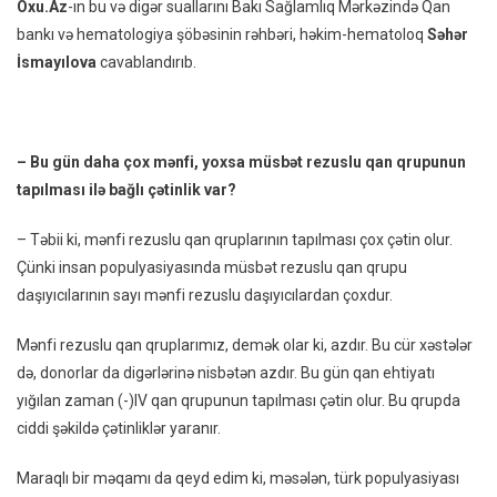
–
Oxu.Az
-ın bu və digər suallarını Bakı Sağlamlıq Mərkəzində Qan
MÜSA
bankı və hematologiya şöbəsinin rəhbəri, həkim-hematoloq
Səhər
+
İsmayılova
cavablandırıb.
FOTO
– Bu gün daha çox mənfi, yoxsa müsbət rezuslu qan qrupunun
tapılması ilə bağlı çətinlik var?
– Təbii ki, mənfi rezuslu qan qruplarının tapılması çox çətin olur.
Çünki insan populyasiyasında müsbət rezuslu qan qrupu
daşıyıcılarının sayı mənfi rezuslu daşıyıcılardan çoxdur.
Mənfi rezuslu qan qruplarımız, demək olar ki, azdır. Bu cür xəstələr
də, donorlar da digərlərinə nisbətən azdır. Bu gün qan ehtiyatı
yığılan zaman (-)IV qan qrupunun tapılması çətin olur. Bu qrupda
ciddi şəkildə çətinliklər yaranır.
Maraqlı bir məqamı da qeyd edim ki, məsələn, türk populyasiyası