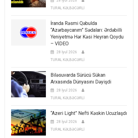
28 İyul 2026
TURAL KƏLBƏCƏRLİ
İranda Rəsmi Qəbulda
“Azərbaycanım” Sədaları: Ərdəbilli
Yeniyetmə Hər Kəsi Heyran Qoydu
– VİDEO
28 İyul 2026
TURAL KƏLBƏCƏRLİ
Biləsuvarda Sürücü Sükan
Arxasında Dünyasını Dəyişdi
28 İyul 2026
TURAL KƏLBƏCƏRLİ
“Azeri Light” Nefti Kəskin Ucuzlaşdı
28 İyul 2026
TURAL KƏLBƏCƏRLİ