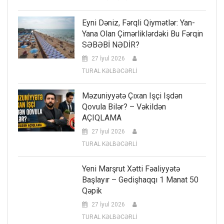
Eyni Dəniz, Fərqli Qiymətlər: Yan-
Yana Olan Çimərliklərdəki Bu Fərqin
SƏBƏBİ NƏDİR?
27 İyul 2026
TURAL KƏLBƏCƏRLİ
Məzuniyyətə Çıxan Işçi Işdən
Qovula Bilər? – Vəkildən
AÇIQLAMA
27 İyul 2026
TURAL KƏLBƏCƏRLİ
Yeni Marşrut Xətti Fəaliyyətə
Başlayır – Gedişhaqqı 1 Manat 50
Qəpik
27 İyul 2026
TURAL KƏLBƏCƏRLİ