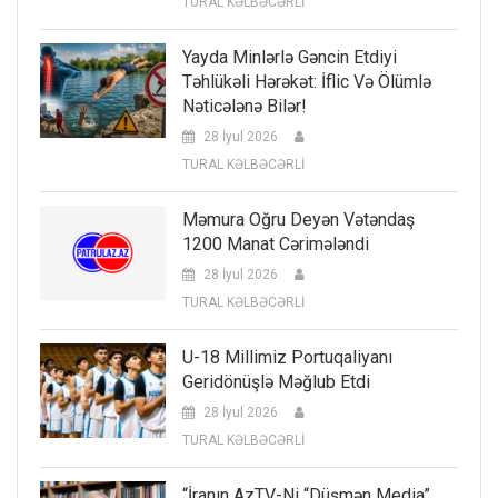
TURAL KƏLBƏCƏRLİ
Yayda Minlərlə Gəncin Etdiyi
Təhlükəli Hərəkət: İflic Və Ölümlə
Nəticələnə Bilər!
28 İyul 2026
TURAL KƏLBƏCƏRLİ
Məmura Oğru Deyən Vətəndaş
1200 Manat Cərimələndi
28 İyul 2026
TURAL KƏLBƏCƏRLİ
U-18 Millimiz Portuqaliyanı
Geridönüşlə Məğlub Etdi
28 İyul 2026
TURAL KƏLBƏCƏRLİ
“İranın AzTV-Ni “düşmən Media”