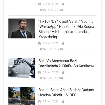
28 İyul 2026
TURAL KƏLBƏCƏRLİ
“TikTok”da “kredit Verilir” Vədi Ilə
“WhatsApp” Hesabınızı Ələ Keçirə
Bilərlər! – Kibermütəxəssisdən
Xəbərdarlıq
28 İyul 2026
TURAL KƏLBƏCƏRLİ
Bakı Və Abşeronun Bəzi
Ərazilərində 2 Günlük Su Kəsiləcək
28 İyul 2026
TURAL KƏLBƏCƏRLİ
Bakıda Sınan Ağac Budağı Qadının
Üzərinə Düşdü – VİDEO
28 İyul 2026