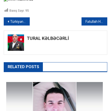
Baxış Sayı:
95
Yazı
Türkiyənin Azərbaycandakı səfiri Şuşaya səfər edib – FOTO
Fətullah Hüseynovun ailə üzvlərini aldadan sürücü həbs edildi
naviqasiyası
TURAL KƏLBƏCƏRLİ
RELATED POSTS