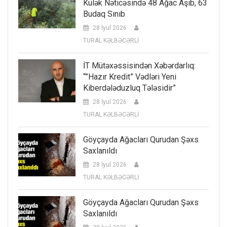
Külək Nəticəsində 48 Ağac Aşıb, 63
Budaq Sınıb
28 İyul 2026
TURAL KƏLBƏCƏRLİ
İT Mütəxəssisindən Xəbərdarlıq:
“”Hazır Kredit” Vədləri Yeni
Kiberdələduzluq Tələsidir”
28 İyul 2026
TURAL KƏLBƏCƏRLİ
Göyçayda Ağacları Qurudan Şəxs
Saxlanıldı
28 İyul 2026
TURAL KƏLBƏCƏRLİ
Göyçayda Ağacları Qurudan Şəxs
Saxlanıldı