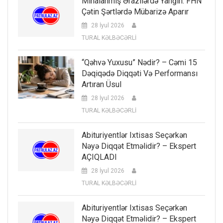
Minalanmış Ərazilərdə Yanğın: FHN
Çətin Şərtlərdə Mübarizə Aparır
28 İyul 2026
TURAL KƏLBƏCƏRLİ
“Qəhvə Yuxusu” Nədir? – Cəmi 15
Dəqiqədə Diqqəti Və Performansı
Artıran Üsul
28 İyul 2026
TURAL KƏLBƏCƏRLİ
Abituriyentlər Ixtisas Seçərkən
Nəyə Diqqət Etməlidir? – Ekspert
AÇIQLADI
28 İyul 2026
TURAL KƏLBƏCƏRLİ
Abituriyentlər Ixtisas Seçərkən
Nəyə Diqqət Etməlidir? – Ekspert