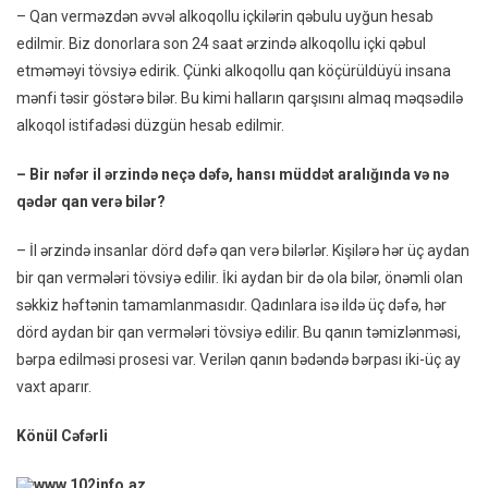
– Qan verməzdən əvvəl alkoqollu içkilərin qəbulu uyğun hesab
edilmir. Biz donorlara son 24 saat ərzində alkoqollu içki qəbul
etməməyi tövsiyə edirik. Çünki alkoqollu qan köçürüldüyü insana
mənfi təsir göstərə bilər. Bu kimi halların qarşısını almaq məqsədilə
alkoqol istifadəsi düzgün hesab edilmir.
– Bir nəfər il ərzində neçə dəfə, hansı müddət aralığında və nə
qədər qan verə bilər?
– İl ərzində insanlar dörd dəfə qan verə bilərlər. Kişilərə hər üç aydan
bir qan vermələri tövsiyə edilir. İki aydan bir də ola bilər, önəmli olan
səkkiz həftənin tamamlanmasıdır. Qadınlara isə ildə üç dəfə, hər
dörd aydan bir qan vermələri tövsiyə edilir. Bu qanın təmizlənməsi,
bərpa edilməsi prosesi var. Verilən qanın bədəndə bərpası iki-üç ay
vaxt aparır.
Könül Cəfərli
www.102info.az