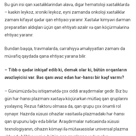
Bu gün irsi qan xəstəliklərindən əlavə, digər hematoloji xəstəliklərdə
– kəskin leykoz, xroniki leykoz, eyni zamanda onkoloji xəstəliklər
zamanı kifayət qədər qan ehtiyacı yaranır. Xəstələr kimyəvi dərman
preparatları aldıqları üçün qan ehtiyatı azalır və qan köçürmələrinə
ehtiyac yaranır.
Bundan başqa, travmalarda, cərrahiyyə əməliyyatları zamanı da
müvafiq qaydada qana ehtiyac yarana bilir.
– Tibb o qədər inkişaf edib ki, demək olar ki, bütün orqanların
əvəzləyicisi var. Bəs qanı əvəz edən hər-hansı bir kəşf varmı?
– Günümüzdə bu istiqamətdə çox ciddi araşdırmalar gedir. Biz bu
gün hər-hansı plazmanı xəstəyə köçürərkən mütləq qan qruplarını
yoxlayırıq. Rezus faktoru olmasa da, qan qrupu çox önəmli rol
oynayır. Hazırda xüsusi cihazlar vasitəsilə plazmadakı hər-hansı
qan qrupunu ləğv edə bilirlər. Araşdırmalar nəticəsində xüsusi
texnologiyanın, cihazın köməyi ilə mütəxəssislər universal plazma