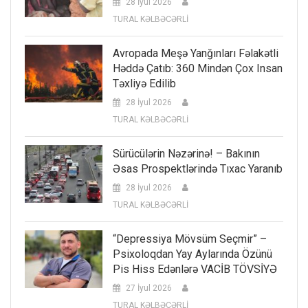
28 İyul 2026
TURAL KƏLBƏCƏRLİ
Avropada Meşə Yanğınları Fəlakətli
Həddə Çatıb: 360 Mindən Çox Insan
Təxliyə Edilib
28 İyul 2026
TURAL KƏLBƏCƏRLİ
Sürücülərin Nəzərinə! – Bakının
Əsas Prospektlərində Tıxac Yaranıb
28 İyul 2026
TURAL KƏLBƏCƏRLİ
“Depressiya Mövsüm Seçmir” –
Psixoloqdan Yay Aylarında Özünü
Pis Hiss Edənlərə VACİB TÖVSİYƏ
27 İyul 2026
TURAL KƏLBƏCƏRLİ