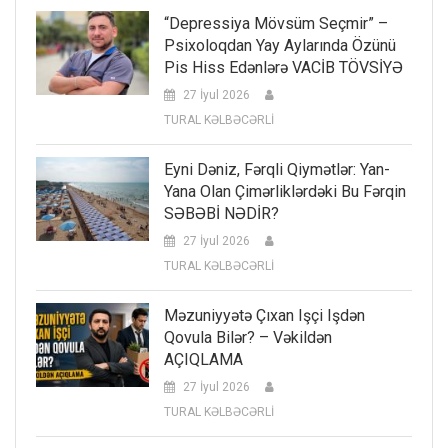
“Depressiya Mövsüm Seçmir” –
Psixoloqdan Yay Aylarında Özünü
Pis Hiss Edənlərə VACİB TÖVSİYƏ
27 İyul 2026
TURAL KƏLBƏCƏRLİ
Eyni Dəniz, Fərqli Qiymətlər: Yan-
Yana Olan Çimərliklərdəki Bu Fərqin
SƏBƏBİ NƏDİR?
27 İyul 2026
TURAL KƏLBƏCƏRLİ
Məzuniyyətə Çıxan Işçi Işdən
Qovula Bilər? – Vəkildən
AÇIQLAMA
27 İyul 2026
TURAL KƏLBƏCƏRLİ