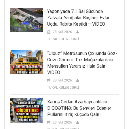
Yaponiyada 7,1 Bal Gücündə
Zəlzələ: Yanğınlar Başladı, Evlər
Uçdu, Rabitə Kəsildi – VİDEO
28 İyul 2026
TURAL KƏLBƏCƏRLİ
“Ulduz” Metrosunun Çıxışında Göz-
Gözü Görmür: Toz Mağazalardakı
Məhsulları Yararsız Hala Salır –
VİDEO
28 İyul 2026
TURAL KƏLBƏCƏRLİ
Xaricə Gedən Azərbaycanlıların
DİQQƏTİNƏ: Bu Səhvləri Edənlər
Pullarını Itirir, Küçədə Qalır!
28 İyul 2026