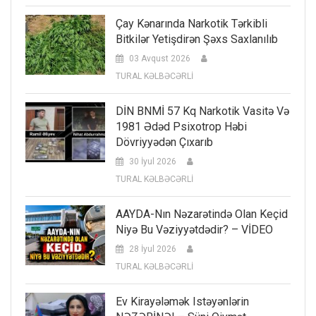
Çay Kənarında Narkotik Tərkibli
Bitkilər Yetişdirən Şəxs Saxlanılıb
03 Avqust 2026
TURAL KƏLBƏCƏRLİ
DİN BNMİ 57 Kq Narkotik Vasitə Və
1981 Ədəd Psixotrop Həbi
Dövriyyədən Çıxarıb
30 İyul 2026
TURAL KƏLBƏCƏRLİ
AAYDA-Nın Nəzarətində Olan Keçid
Niyə Bu Vəziyyətdədir? – VİDEO
28 İyul 2026
TURAL KƏLBƏCƏRLİ
Ev Kirayələmək Istəyənlərin