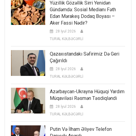
Yüzillik Gözəllik Sirri Yenidən
Gündəmdə: Sosial Medianı Fəth
Edən Mərakeş Dodaq Boyası –
Aker Fassi Nədir?
28 İyul 2026
TURAL KƏLBƏCƏRLİ
Qazaxıstandakı Səfirimiz Də Geri
Çağırıldı
28 İyul 2026
TURAL KƏLBƏCƏRLİ
Azərbaycan-Ukrayna Hüquqi Yardım
Müqaviləsi Rəsmən Təsdiqləndi
28 İyul 2026
TURAL KƏLBƏCƏRLİ
Putin Və İlham Əliyev Telefon
Danışığı Apardı