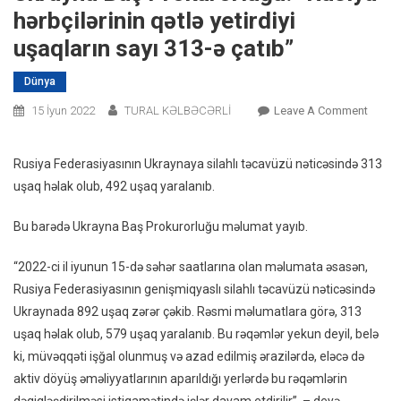
hərbçilərinin qətlə yetirdiyi
uşaqların sayı 313-ə çatıb”
Dünya
On
15 İyun 2022
TURAL KƏLBƏCƏRLİ
Leave A Comment
Ukray
Baş
Rusiya Federasiyasının Ukraynaya silahlı təcavüzü nəticəsində 313
Prokur
uşaq həlak olub, 492 uşaq yaralanıb.
“Rusiy
Hərbçi
Bu barədə Ukrayna Baş Prokurorluğu məlumat yayıb.
Qətlə
Yetirdi
“2022-ci il iyunun 15-də səhər saatlarına olan məlumata əsasən,
Uşaqla
Rusiya Federasiyasının genişmiqyaslı silahlı təcavüzü nəticəsində
Sayı
Ukraynada 892 uşaq zərər çəkib. Rəsmi məlumatlara görə, 313
313-
uşaq həlak olub, 579 uşaq yaralanıb. Bu rəqəmlər yekun deyil, belə
Ə
ki, müvəqqəti işğal olunmuş və azad edilmiş ərazilərdə, eləcə də
Çatıb”
aktiv döyüş əməliyyatlarının aparıldığı yerlərdə bu rəqəmlərin