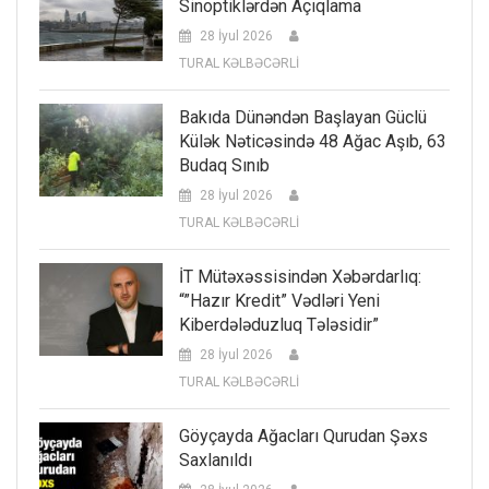
Sinoptiklərdən Açıqlama
28 İyul 2026
TURAL KƏLBƏCƏRLİ
Bakıda Dünəndən Başlayan Güclü
Külək Nəticəsində 48 Ağac Aşıb, 63
Budaq Sınıb
28 İyul 2026
TURAL KƏLBƏCƏRLİ
İT Mütəxəssisindən Xəbərdarlıq:
“”Hazır Kredit” Vədləri Yeni
Kiberdələduzluq Tələsidir”
28 İyul 2026
TURAL KƏLBƏCƏRLİ
Göyçayda Ağacları Qurudan Şəxs
Saxlanıldı