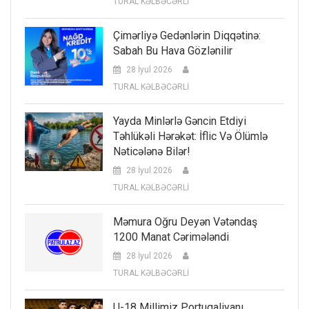
TURAL KƏLBƏCƏRLİ
Çimərliyə Gedənlərin Diqqətinə:
Sabah Bu Hava Gözlənilir
28 İyul 2026
TURAL KƏLBƏCƏRLİ
Yayda Minlərlə Gəncin Etdiyi
Təhlükəli Hərəkət: İflic Və Ölümlə
Nəticələnə Bilər!
28 İyul 2026
TURAL KƏLBƏCƏRLİ
Məmura Oğru Deyən Vətəndaş
1200 Manat Cərimələndi
28 İyul 2026
TURAL KƏLBƏCƏRLİ
U-18 Millimiz Portuqaliyanı