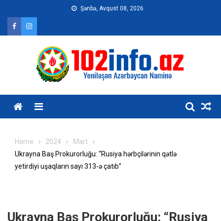
Skip
Şənbə, Avqust 08, 2026
to
content
Home
2024
Mart
Ukrayna Baş Prokurorluğu: “Rusiya hərbçilərinin qətlə
yetirdiyi uşaqların sayı 313-ə çatıb”
Ukrayna Baş Prokurorluğu: “Rusiya