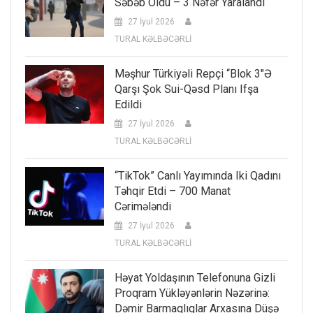
Səbəb Oldu – 3 Nəfər Yaralandı
27 İyul 2026
TURAL KƏLBƏCƏRLİ
Məşhur Türkiyəli Repçi “Blok 3″ə
Qarşı Şok Sui-Qəsd Planı Ifşa
Edildi
27 İyul 2026
TURAL KƏLBƏCƏRLİ
“TikTok” Canlı Yayımında Iki Qadını
Təhqir Etdi – 700 Manat
Cərimələndi
27 İyul 2026
TURAL KƏLBƏCƏRLİ
Həyat Yoldaşının Telefonuna Gizli
Proqram Yükləyənlərin Nəzərinə:
Dəmir Barmaqlıqlar Arxasına Düşə