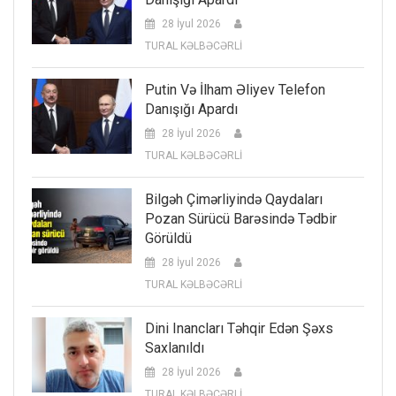
28 İyul 2026
TURAL KƏLBƏCƏRLİ
Putin Və İlham Əliyev Telefon
Danışığı Apardı
28 İyul 2026
TURAL KƏLBƏCƏRLİ
Bilgəh Çimərliyində Qaydaları
Pozan Sürücü Barəsində Tədbir
Görüldü
28 İyul 2026
TURAL KƏLBƏCƏRLİ
Dini Inancları Təhqir Edən Şəxs
Saxlanıldı
28 İyul 2026
TURAL KƏLBƏCƏRLİ