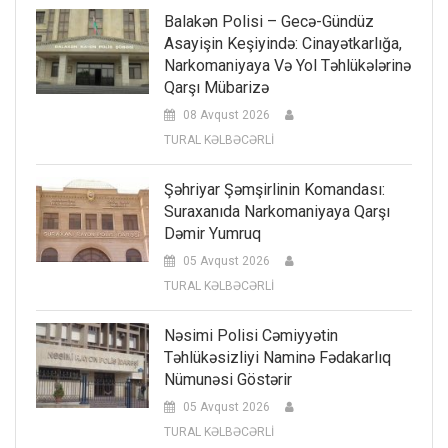
Balakən Polisi – Gecə-Gündüz
Asayişin Keşiyində: Cinayətkarlığa,
Narkomaniyaya Və Yol Təhlükələrinə
Qarşı Mübarizə
08 Avqust 2026
TURAL KƏLBƏCƏRLİ
Şəhriyar Şəmşirlinin Komandası:
Suraxanıda Narkomaniyaya Qarşı
Dəmir Yumruq
05 Avqust 2026
TURAL KƏLBƏCƏRLİ
Nəsimi Polisi Cəmiyyətin
Təhlükəsizliyi Naminə Fədakarlıq
Nümunəsi Göstərir
05 Avqust 2026
TURAL KƏLBƏCƏRLİ