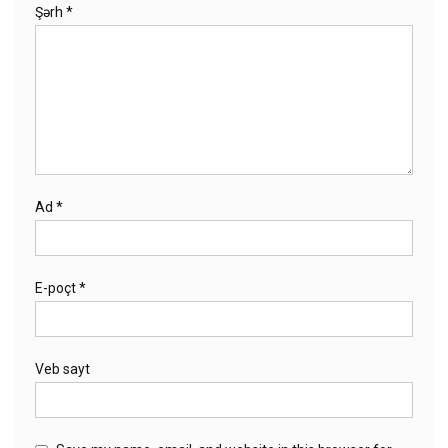
Şərh
*
Ad
*
E-poçt
*
Veb sayt