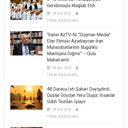
Geridönüşlə Məğlub Etdi
28 İyul 2026
TURAL KƏLBƏCƏRLİ
“İranın AzTV-Ni “düşmən Media”
Elan Etməsi Azərbaycan-İran
Münasibətlərinin Bugünkü
Məntiqinə Sığmır” – Qulu
Məhərrəmli
28 İyul 2026
TURAL KƏLBƏCƏRLİ
48 Dərəcə Isti Şəhəri Dəyişdirdi:
Quşlar Göydən Yerə Düşür, Insanlar
Sübh Tezdən Işləyir
28 İyul 2026
TURAL KƏLBƏCƏRLİ