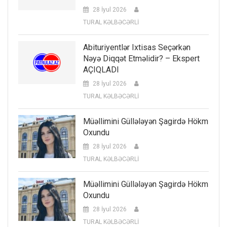
28 İyul 2026
TURAL KƏLBƏCƏRLİ
Abituriyentlər Ixtisas Seçərkən
Nəyə Diqqət Etməlidir? – Ekspert
AÇIQLADI
28 İyul 2026
TURAL KƏLBƏCƏRLİ
Müəllimini Güllələyən Şagirdə Hökm
Oxundu
28 İyul 2026
TURAL KƏLBƏCƏRLİ
Müəllimini Güllələyən Şagirdə Hökm
Oxundu
28 İyul 2026
TURAL KƏLBƏCƏRLİ