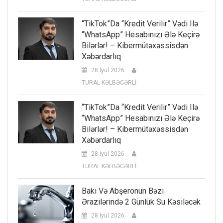
“TikTok”da “kredit Verilir” Vədi Ilə
“WhatsApp” Hesabınızı Ələ Keçirə
Bilərlər! – Kibermütəxəssisdən
Xəbərdarlıq
28 İyul 2026
TURAL KƏLBƏCƏRLİ
“TikTok”da “kredit Verilir” Vədi Ilə
“WhatsApp” Hesabınızı Ələ Keçirə
Bilərlər! – Kibermütəxəssisdən
Xəbərdarlıq
28 İyul 2026
TURAL KƏLBƏCƏRLİ
Bakı Və Abşeronun Bəzi
Ərazilərində 2 Günlük Su Kəsiləcək
28 İyul 2026