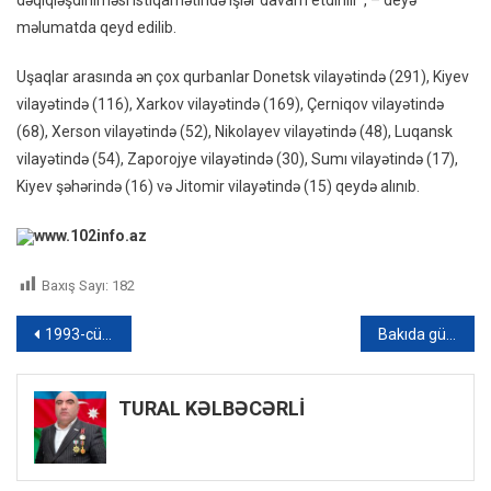
dəqiqləşdirilməsi istiqamətində işlər davam etdirilir”, – deyə
məlumatda qeyd edilib.
Uşaqlar arasında ən çox qurbanlar Donetsk vilayətində (291), Kiyev
vilayətində (116), Xarkov vilayətində (169), Çerniqov vilayətində
(68), Xerson vilayətində (52), Nikolayev vilayətində (48), Luqansk
vilayətində (54), Zaporojye vilayətində (30), Sumı vilayətində (17),
Kiyev şəhərində (16) və Jitomir vilayətində (15) qeydə alınıb.
www.102info.az
Baxış Sayı:
182
Yazı
1993-cü ilin iyunun 15-dən bu günə: Deputat rəqəmlərlə izah verdi
Bakıda güclü külək əsəcək – XƏBƏRDARLIQ
naviqasiyası
TURAL KƏLBƏCƏRLİ