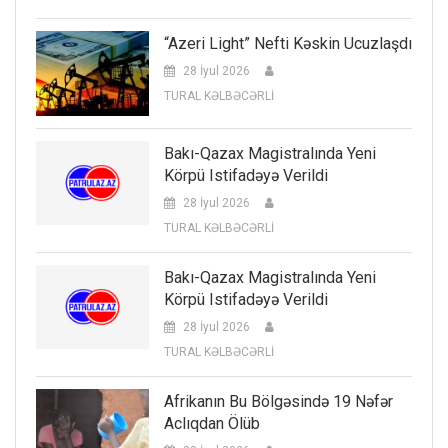
“Azeri Light” Nefti Kəskin Ucuzlaşdı
28 İyul 2026
TURAL KƏLBƏCƏRLİ
Bakı-Qazax Magistralında Yeni
Körpü Istifadəyə Verildi
28 İyul 2026
TURAL KƏLBƏCƏRLİ
Bakı-Qazax Magistralında Yeni
Körpü Istifadəyə Verildi
28 İyul 2026
TURAL KƏLBƏCƏRLİ
Afrikanın Bu Bölgəsində 19 Nəfər
Aclıqdan Ölüb