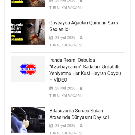
28 İyul 2026
TURAL KƏLBƏCƏRLİ
Göyçayda Ağacları Qurudan Şəxs
Saxlanıldı
28 İyul 2026
TURAL KƏLBƏCƏRLİ
İranda Rəsmi Qəbulda
“Azərbaycanım” Sədaları: Ərdəbilli
Yeniyetmə Hər Kəsi Heyran Qoydu
– VİDEO
28 İyul 2026
TURAL KƏLBƏCƏRLİ
Biləsuvarda Sürücü Sükan
Arxasında Dünyasını Dəyişdi
28 İyul 2026
TURAL KƏLBƏCƏRLİ