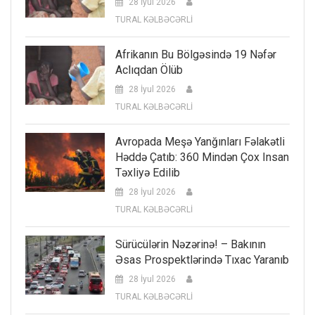
28 İyul 2026
TURAL KƏLBƏCƏRLİ
Afrikanın Bu Bölgəsində 19 Nəfər
Aclıqdan Ölüb
28 İyul 2026
TURAL KƏLBƏCƏRLİ
Avropada Meşə Yanğınları Fəlakətli
Həddə Çatıb: 360 Mindən Çox Insan
Təxliyə Edilib
28 İyul 2026
TURAL KƏLBƏCƏRLİ
Sürücülərin Nəzərinə! – Bakının
Əsas Prospektlərində Tıxac Yaranıb
28 İyul 2026
TURAL KƏLBƏCƏRLİ