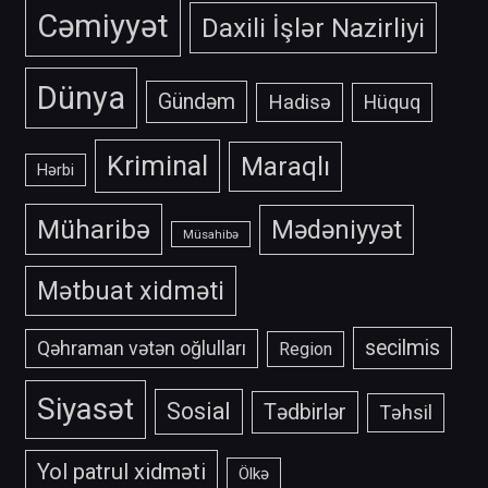
Cəmiyyət
Daxili İşlər Nazirliyi
Dünya
Gündəm
Hadisə
Hüquq
Kriminal
Maraqlı
Hərbi
Müharibə
Mədəniyyət
Müsahibə
Mətbuat xidməti
secilmis
Qəhraman vətən oğlulları
Region
Siyasət
Sosial
Tədbirlər
Təhsil
Yol patrul xidməti
Ölkə