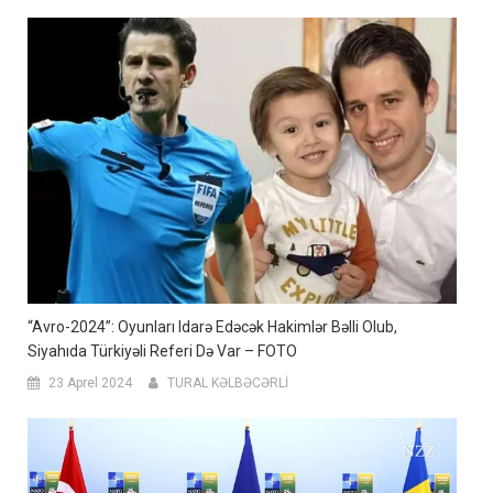
“Avro-2024”: Oyunları Idarə Edəcək Hakimlər Bəlli Olub,
Siyahıda Türkiyəli Referi Də Var – FOTO
23 Aprel 2024
TURAL KƏLBƏCƏRLİ