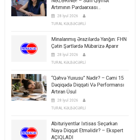
NƏZƏRİNƏ! – Süni Qiymət
Artımının Pərdəarxası…
28 İyul 2026
TURAL KƏLBƏCƏRLİ
Minalanmış Ərazilərdə Yanğın: FHN
Çətin Şərtlərdə Mübarizə Aparır
28 İyul 2026
TURAL KƏLBƏCƏRLİ
“Qəhvə Yuxusu” Nədir? – Cəmi 15
Dəqiqədə Diqqəti Və Performansı
Artıran Üsul
28 İyul 2026
TURAL KƏLBƏCƏRLİ
Abituriyentlər Ixtisas Seçərkən
Nəyə Diqqət Etməlidir? – Ekspert
AÇIQLADI