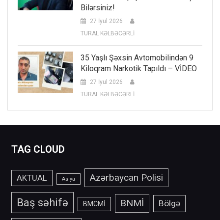
Bilərsiniz!
27 İyul 2026
TURAL KƏLBƏCƏRLİ
35 Yaşlı Şəxsin Avtomobilindən 9
Kiloqram Narkotik Tapıldı – VİDEO
27 İyul 2026
TURAL KƏLBƏCƏRLİ
TAG CLOUD
Azərbaycan Polisi
AKTUAL
Asiya
Baş səhifə
BNMİ
Bölgə
BMCMİ