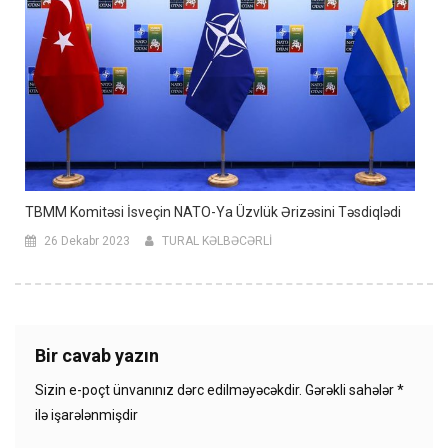
TBMM Komitəsi İsveçin NATO-Ya Üzvlük Ərizəsini Təsdiqlədi
26 Dekabr 2023
TURAL KƏLBƏCƏRLİ
Bir cavab yazın
Sizin e-poçt ünvanınız dərc edilməyəcəkdir.
Gərəkli sahələr
*
ilə işarələnmişdir