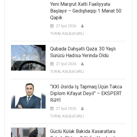
Yeni Marşrut Xətti Fəaliyyətə
Başlayır – Gedişhaqqı 1 Manat 50
Qəpik
27 İyul 2026
TURAL KƏLBƏCƏRLİ
Qubada Dəhşətli Qəza: 30 Yaşlı
Sürücü Hadisə Yerində Öldü
27 İyul 2026
TURAL KƏLBƏCƏRLİ
“XXI Əsrdə Iş Tapmaq Üçün Təkcə
Diplom Kifayət Deyil” – EKSPERT
RƏYİ
27 İyul 2026
TURAL KƏLBƏCƏRLİ
Güclü Külək Bakıda Xəsarətlərə