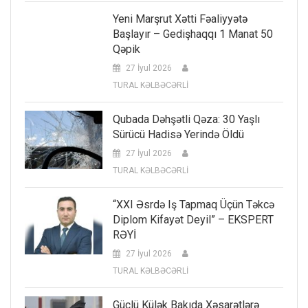
Yeni Marşrut Xətti Fəaliyyətə
Başlayır – Gedişhaqqı 1 Manat 50
Qəpik
27 İyul 2026
TURAL KƏLBƏCƏRLİ
Qubada Dəhşətli Qəza: 30 Yaşlı
Sürücü Hadisə Yerində Öldü
27 İyul 2026
TURAL KƏLBƏCƏRLİ
“XXI Əsrdə Iş Tapmaq Üçün Təkcə
Diplom Kifayət Deyil” – EKSPERT
RƏYİ
27 İyul 2026
TURAL KƏLBƏCƏRLİ
Güclü Külək Bakıda Xəsarətlərə