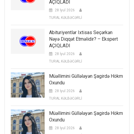
AÇIQLADI
28 İyul 2026
TURAL KƏLBƏCƏRLİ
Abituriyentlər Ixtisas Seçərkən
Nəyə Diqqət Etməlidir? – Ekspert
AÇIQLADI
28 İyul 2026
TURAL KƏLBƏCƏRLİ
Müəllimini Güllələyən Şagirdə Hökm
Oxundu
28 İyul 2026
TURAL KƏLBƏCƏRLİ
Müəllimini Güllələyən Şagirdə Hökm
Oxundu
28 İyul 2026