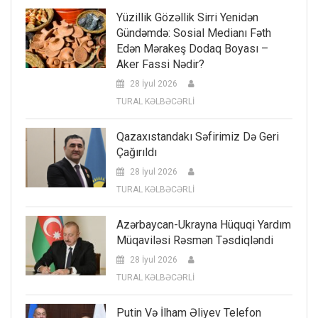
Yüzillik Gözəllik Sirri Yenidən
Gündəmdə: Sosial Medianı Fəth
Edən Mərakeş Dodaq Boyası –
Aker Fassi Nədir?
28 İyul 2026
TURAL KƏLBƏCƏRLİ
Qazaxıstandakı Səfirimiz Də Geri
Çağırıldı
28 İyul 2026
TURAL KƏLBƏCƏRLİ
Azərbaycan-Ukrayna Hüquqi Yardım
Müqaviləsi Rəsmən Təsdiqləndi
28 İyul 2026
TURAL KƏLBƏCƏRLİ
Putin Və İlham Əliyev Telefon