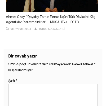
Ahmet Özay: “Qayıdışı Təmin Etmək Üçün Türk Dövlətləri Köç
Agentlikləri Yaratmalıdırlar” – MÜSAHİBƏ + FOTO
08 Avqust 2023
TURAL KƏLBƏCƏRLİ
Bir cavab yazın
Sizin e-poçt ünvanınız dərc edilməyəcəkdir.
Gərəkli sahələr
*
ilə işarələnmişdir
Şərh
*