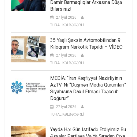
Dəmir Barmaqlıqlar Arxasına Düşə
Bilərsiniz!
27 İyul 2026
TURAL KƏLBƏCƏRLİ
35 Yaşlı Şəxsin Avtomobilindən 9
Kiloqram Narkotik Tapıldı – VİDEO
27 İyul 2026
TURAL KƏLBƏCƏRLİ
MEDİA: “İran Kəşfiyyat Nazirliyinin
AzTV-Ni “düşmən Media Qurumları”
Siyahısına Daxil Etməsi Təəccüb
Doğurur”
27 İyul 2026
TURAL KƏLBƏCƏRLİ
Yayda Hər Gün Istifadə Etdiyimiz Bu
Əşyalar Partlaya Və Ya Sıradan Çıxa