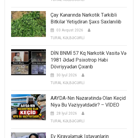
Çay Kənarında Narkotik Tərkibli
Bitkilər Yetişdirən Şəxs Saxlanılıb
03 Avqust 2026
TURAL KƏLBƏCƏRLİ
DİN BNMİ 57 Kq Narkotik Vasitə Və
1981 Ədəd Psixotrop Həbi
Dövriyyədən Çıxarıb
30 İyul 2026
TURAL KƏLBƏCƏRLİ
AAYDA-Nın Nəzarətində Olan Keçid
Niyə Bu Vəziyyətdədir? – VİDEO
28 İyul 2026
TURAL KƏLBƏCƏRLİ
Ev Kirayələmək Istəyənlərin