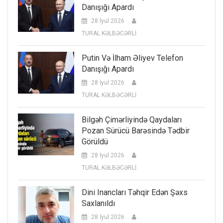
Danışığı Apardı
28 İyul 2026
TURAL KƏLBƏCƏRLİ
Putin Və İlham Əliyev Telefon
Danışığı Apardı
28 İyul 2026
TURAL KƏLBƏCƏRLİ
Bilgəh Çimərliyində Qaydaları
Pozan Sürücü Barəsində Tədbir
Görüldü
28 İyul 2026
TURAL KƏLBƏCƏRLİ
Dini Inancları Təhqir Edən Şəxs
Saxlanıldı
28 İyul 2026