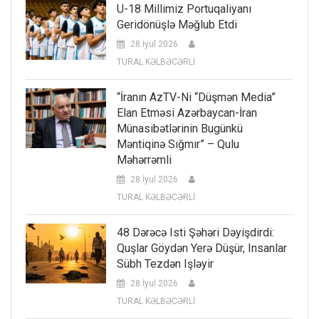
U-18 Millimiz Portuqaliyanı
Geridönüşlə Məğlub Etdi
28 İyul 2026
TURAL KƏLBƏCƏRLİ
“İranın AzTV-Ni “düşmən Media”
Elan Etməsi Azərbaycan-İran
Münasibətlərinin Bugünkü
Məntiqinə Sığmır” – Qulu
Məhərrəmli
28 İyul 2026
TURAL KƏLBƏCƏRLİ
48 Dərəcə Isti Şəhəri Dəyişdirdi:
Quşlar Göydən Yerə Düşür, Insanlar
Sübh Tezdən Işləyir
28 İyul 2026
TURAL KƏLBƏCƏRLİ