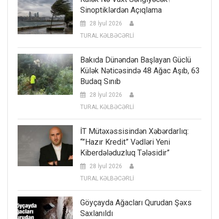
Sinoptiklərdən Açıqlama
28 İyul 2026
TURAL KƏLBƏCƏRLİ
Bakıda Dünəndən Başlayan Güclü
Külək Nəticəsində 48 Ağac Aşıb, 63
Budaq Sınıb
28 İyul 2026
TURAL KƏLBƏCƏRLİ
İT Mütəxəssisindən Xəbərdarlıq:
“”Hazır Kredit” Vədləri Yeni
Kiberdələduzluq Tələsidir”
28 İyul 2026
TURAL KƏLBƏCƏRLİ
Göyçayda Ağacları Qurudan Şəxs
Saxlanıldı