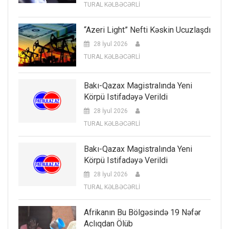
TURAL KƏLBƏCƏRLİ
“Azeri Light” Nefti Kəskin Ucuzlaşdı
28 İyul 2026
TURAL KƏLBƏCƏRLİ
Bakı-Qazax Magistralında Yeni
Körpü Istifadəyə Verildi
28 İyul 2026
TURAL KƏLBƏCƏRLİ
Bakı-Qazax Magistralında Yeni
Körpü Istifadəyə Verildi
28 İyul 2026
TURAL KƏLBƏCƏRLİ
Afrikanın Bu Bölgəsində 19 Nəfər
Aclıqdan Ölüb