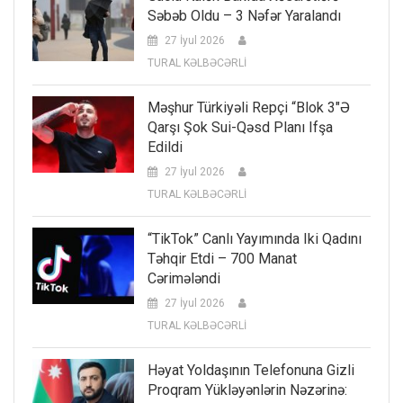
Səbəb Oldu – 3 Nəfər Yaralandı
27 İyul 2026
TURAL KƏLBƏCƏRLİ
Məşhur Türkiyəli Repçi “Blok 3″ə
Qarşı Şok Sui-Qəsd Planı Ifşa
Edildi
27 İyul 2026
TURAL KƏLBƏCƏRLİ
“TikTok” Canlı Yayımında Iki Qadını
Təhqir Etdi – 700 Manat
Cərimələndi
27 İyul 2026
TURAL KƏLBƏCƏRLİ
Həyat Yoldaşının Telefonuna Gizli
Proqram Yükləyənlərin Nəzərinə: