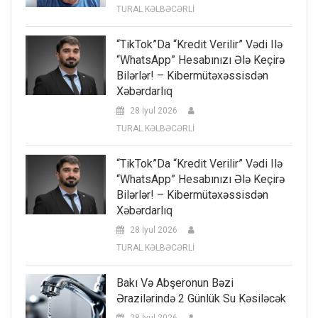
TURAL KƏLBƏCƏRLİ
“TikTok”da “kredit Verilir” Vədi Ilə
“WhatsApp” Hesabınızı Ələ Keçirə
Bilərlər! – Kibermütəxəssisdən
Xəbərdarlıq
28 İyul 2026
TURAL KƏLBƏCƏRLİ
“TikTok”da “kredit Verilir” Vədi Ilə
“WhatsApp” Hesabınızı Ələ Keçirə
Bilərlər! – Kibermütəxəssisdən
Xəbərdarlıq
28 İyul 2026
TURAL KƏLBƏCƏRLİ
Bakı Və Abşeronun Bəzi
Ərazilərində 2 Günlük Su Kəsiləcək
28 İyul 2026