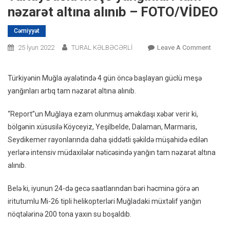
nəzarət altına alınıb – FOTO/VİDEO
Cəmiyyət
On
25 İyun 2022
TURAL KƏLBƏCƏRLİ
Leave A Comment
Türkiy
Meşə
Türkiyənin Muğla əyalətində 4 gün öncə başlayan güclü meşə
Yanğın
yanğınları artıq tam nəzarət altına alınıb.
Tam
Nəzar
“Report”un Muğlaya ezam olunmuş əməkdaşı xəbər verir ki,
Altına
bölgənin xüsusilə Köyceyiz, Yeşilbelde, Dalaman, Marmaris,
Alınıb
Seydikemer rayonlarında daha şiddətli şəkildə müşahidə edilən
–
yerlərə intensiv müdaxilələr nəticəsində yanğın tam nəzarət altına
FOTO/
alınıb.
Belə ki, iyunun 24-də gecə saatlarından bəri həcminə görə ən
iritutumlu Mi-26 tipli helikopterləri Muğladaki müxtəlif yanğın
nöqtələrinə 200 tona yaxın su boşaldıb.