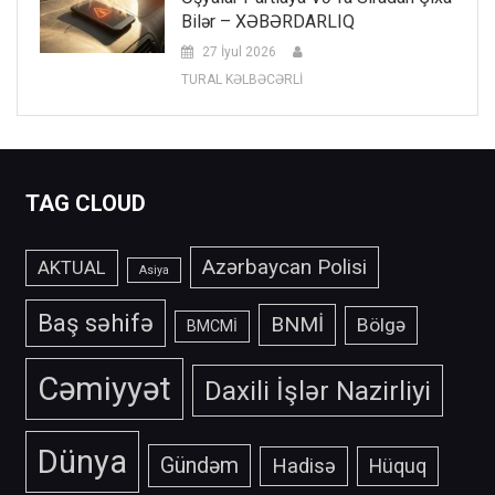
Bilər – XƏBƏRDARLIQ
27 İyul 2026
TURAL KƏLBƏCƏRLİ
TAG CLOUD
Azərbaycan Polisi
AKTUAL
Asiya
Baş səhifə
BNMİ
Bölgə
BMCMİ
Cəmiyyət
Daxili İşlər Nazirliyi
Dünya
Gündəm
Hadisə
Hüquq