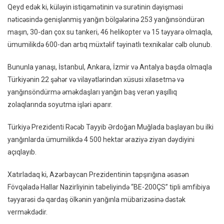
Qeyd edək ki, küləyin istiqamətinin və surətinin dəyişməsi
nəticəsində genişlənmiş yanğın bölgələrinə 253 yanğınsöndürən
maşın, 30-dan çox su tankeri, 46 helikopter və 15 təyyarə olmaqla,
ümumilikdə 600-dən artıq müxtəlif təyinatlı texnikalar cəlb olunub.
Bununla yanaşı, İstanbul, Ankara, İzmir və Antalya başda olmaqla
Türkiyənin 22 şəhər və vilayətlərindən xüsusi xilasetmə və
yanğınsöndürmə əməkdaşları yanğın baş verən yaşıllıq
zolaqlarında soyutma işləri aparır.
Türkiyə Prezidenti Rəcəb Tayyib Ərdoğan Muğlada başlayan bu ilki
yanğınlarda ümumilikdə 4 500 hektar əraziyə ziyan dəydiyini
açıqlayıb.
Xatırladaq ki, Azərbaycan Prezidentinin tapşırığına əsasən
Fövqəladə Hallar Nazirliyinin tabeliyində “BE-200ÇS” tipli amfibiya
təyyarəsi də qardaş ölkənin yanğınla mübarizəsinə dəstək
verməkdədir.