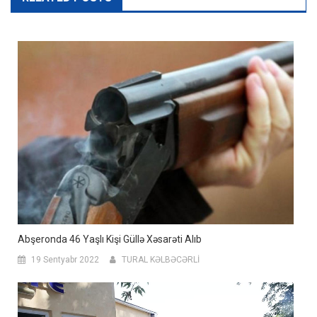
Abşeronda 46 Yaşlı Kişi Güllə Xəsarəti Alıb
19 Sentyabr 2022
TURAL KƏLBƏCƏRLİ