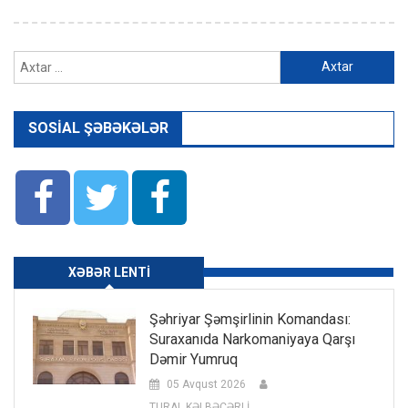
Axtarış:
SOSIAL ŞƏBƏKƏLƏR
XƏBƏR LENTI
Şəhriyar Şəmşirlinin Komandası:
Suraxanıda Narkomaniyaya Qarşı
Dəmir Yumruq
05 Avqust 2026
TURAL KƏLBƏCƏRLİ