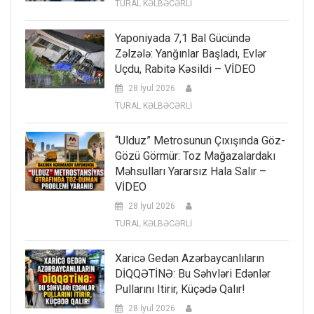
TURAL KƏLBƏCƏRLİ
Yaponiyada 7,1 Bal Gücündə
Zəlzələ: Yanğınlar Başladı, Evlər
Uçdu, Rabitə Kəsildi – VİDEO
28 İyul 2026
TURAL KƏLBƏCƏRLİ
“Ulduz” Metrosunun Çıxışında Göz-
Gözü Görmür: Toz Mağazalardakı
Məhsulları Yararsız Hala Salır –
VİDEO
28 İyul 2026
TURAL KƏLBƏCƏRLİ
Xaricə Gedən Azərbaycanlıların
DİQQƏTİNƏ: Bu Səhvləri Edənlər
Pullarını Itirir, Küçədə Qalır!
28 İyul 2026