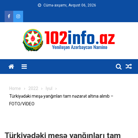
Skip
Cümə axşamı, Avqust 06, 2026
to
content
Home
2022
İyul
Türkiyədəki meşə yanğınları tam nəzarət altına alınıb –
FOTO/VİDEO
Türkiyədəki meşə yanğınları tam