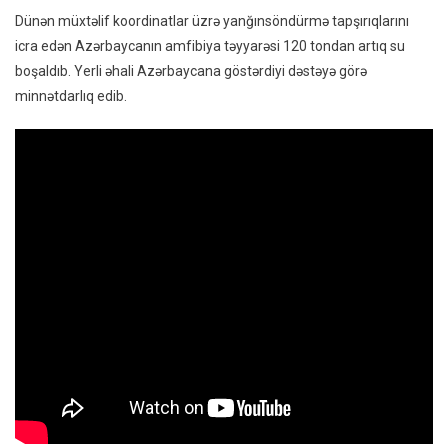
Dünən müxtəlif koordinatlar üzrə yanğınsöndürmə tapşırıqlarını
icra edən Azərbaycanın amfibiya təyyarəsi 120 tondan artıq su
boşaldıb. Yerli əhali Azərbaycana göstərdiyi dəstəyə görə
minnətdarlıq edib.