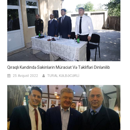
Qıraqlı Kəndində Sakinlərin Müraciət Və Təklifləri Dinlənilib
25 Avqust 2022
TURAL KƏLBƏCƏRLİ