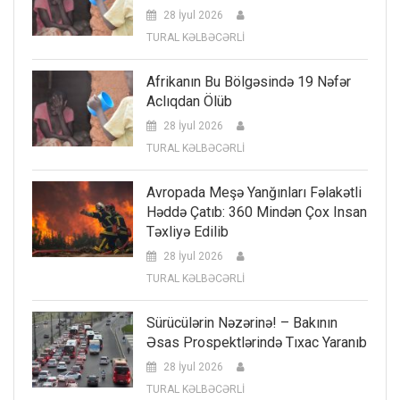
28 İyul 2026
TURAL KƏLBƏCƏRLİ
Afrikanın Bu Bölgəsində 19 Nəfər
Aclıqdan Ölüb
28 İyul 2026
TURAL KƏLBƏCƏRLİ
Avropada Meşə Yanğınları Fəlakətli
Həddə Çatıb: 360 Mindən Çox Insan
Təxliyə Edilib
28 İyul 2026
TURAL KƏLBƏCƏRLİ
Sürücülərin Nəzərinə! – Bakının
Əsas Prospektlərində Tıxac Yaranıb
28 İyul 2026
TURAL KƏLBƏCƏRLİ