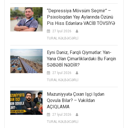
“Depressiya Mövsüm Seçmir” –
Psixoloqdan Yay Aylarında Özünü
Pis Hiss Edənlərə VACİB TÖVSİYƏ
27 İyul 2026
TURAL KƏLBƏCƏRLİ
Eyni Dəniz, Fərqli Qiymətlər: Yan-
Yana Olan Çimərliklərdəki Bu Fərqin
SƏBƏBİ NƏDİR?
27 İyul 2026
TURAL KƏLBƏCƏRLİ
Məzuniyyətə Çıxan Işçi Işdən
Qovula Bilər? – Vəkildən
AÇIQLAMA
27 İyul 2026
TURAL KƏLBƏCƏRLİ