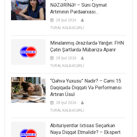
NƏZƏRİNƏ! – Süni Qiymət
Artımının Pərdəarxası…
28 İyul 2026
TURAL KƏLBƏCƏRLİ
Minalanmış Ərazilərdə Yanğın: FHN
Çətin Şərtlərdə Mübarizə Aparır
28 İyul 2026
TURAL KƏLBƏCƏRLİ
“Qəhvə Yuxusu” Nədir? – Cəmi 15
Dəqiqədə Diqqəti Və Performansı
Artıran Üsul
28 İyul 2026
TURAL KƏLBƏCƏRLİ
Abituriyentlər Ixtisas Seçərkən
Nəyə Diqqət Etməlidir? – Ekspert