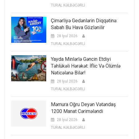
TURAL KƏLBƏCƏRLİ
Çimərliyə Gedənlərin Diqqətinə:
Sabah Bu Hava Gözlənilir
28 İyul 2026
TURAL KƏLBƏCƏRLİ
Yayda Minlərlə Gəncin Etdiyi
Təhlükəli Hərəkət: İflic Və Ölümlə
Nəticələnə Bilər!
28 İyul 2026
TURAL KƏLBƏCƏRLİ
Məmura Oğru Deyən Vətəndaş
1200 Manat Cərimələndi
28 İyul 2026
TURAL KƏLBƏCƏRLİ