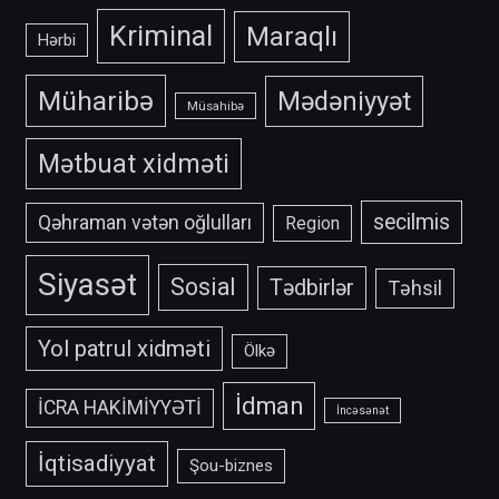
Kriminal
Maraqlı
Hərbi
Müharibə
Mədəniyyət
Müsahibə
Mətbuat xidməti
secilmis
Qəhraman vətən oğlulları
Region
Siyasət
Sosial
Tədbirlər
Təhsil
Yol patrul xidməti
Ölkə
İdman
İCRA HAKİMİYYƏTİ
İncəsənət
İqtisadiyyat
Şou-biznes