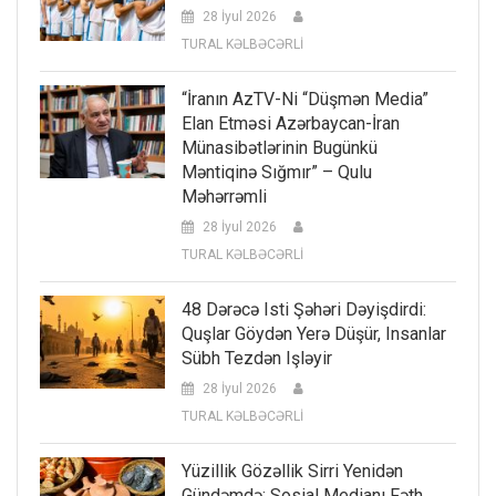
28 İyul 2026
TURAL KƏLBƏCƏRLİ
“İranın AzTV-Ni “düşmən Media”
Elan Etməsi Azərbaycan-İran
Münasibətlərinin Bugünkü
Məntiqinə Sığmır” – Qulu
Məhərrəmli
28 İyul 2026
TURAL KƏLBƏCƏRLİ
48 Dərəcə Isti Şəhəri Dəyişdirdi:
Quşlar Göydən Yerə Düşür, Insanlar
Sübh Tezdən Işləyir
28 İyul 2026
TURAL KƏLBƏCƏRLİ
Yüzillik Gözəllik Sirri Yenidən
Gündəmdə: Sosial Medianı Fəth