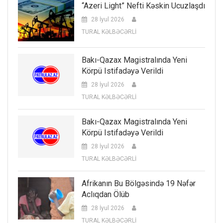
“Azeri Light” Nefti Kəskin Ucuzlaşdı
28 İyul 2026
TURAL KƏLBƏCƏRLİ
Bakı-Qazax Magistralında Yeni
Körpü Istifadəyə Verildi
28 İyul 2026
TURAL KƏLBƏCƏRLİ
Bakı-Qazax Magistralında Yeni
Körpü Istifadəyə Verildi
28 İyul 2026
TURAL KƏLBƏCƏRLİ
Afrikanın Bu Bölgəsində 19 Nəfər
Aclıqdan Ölüb
28 İyul 2026
TURAL KƏLBƏCƏRLİ