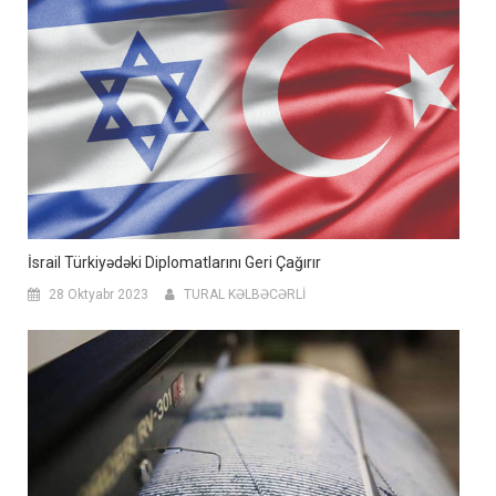
İsrail Türkiyədəki Diplomatlarını Geri Çağırır
28 Oktyabr 2023
TURAL KƏLBƏCƏRLİ