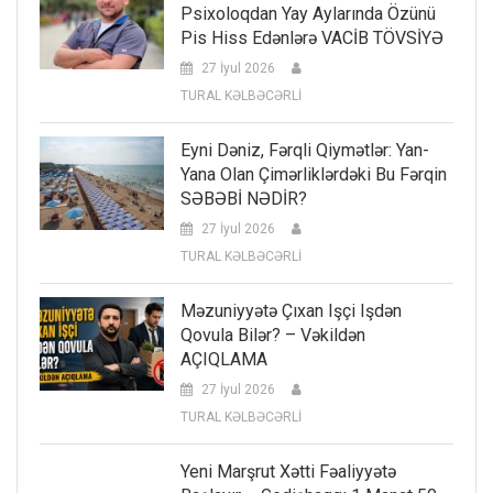
Psixoloqdan Yay Aylarında Özünü
Pis Hiss Edənlərə VACİB TÖVSİYƏ
27 İyul 2026
TURAL KƏLBƏCƏRLİ
Eyni Dəniz, Fərqli Qiymətlər: Yan-
Yana Olan Çimərliklərdəki Bu Fərqin
SƏBƏBİ NƏDİR?
27 İyul 2026
TURAL KƏLBƏCƏRLİ
Məzuniyyətə Çıxan Işçi Işdən
Qovula Bilər? – Vəkildən
AÇIQLAMA
27 İyul 2026
TURAL KƏLBƏCƏRLİ
Yeni Marşrut Xətti Fəaliyyətə