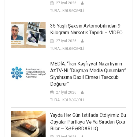
27 İyul 2026
TURAL KƏLBƏCƏRLİ
35 Yaşlı Şəxsin Avtomobilindən 9
Kiloqram Narkotik Tapıldı – VİDEO
27 İyul 2026
TURAL KƏLBƏCƏRLİ
MEDİA: “İran Kəşfiyyat Nazirliyinin
AzTV-Ni “düşmən Media Qurumları”
Siyahısına Daxil Etməsi Təəccüb
Doğurur”
27 İyul 2026
TURAL KƏLBƏCƏRLİ
Yayda Hər Gün Istifadə Etdiyimiz Bu
Əşyalar Partlaya Və Ya Sıradan Çıxa
Bilər – XƏBƏRDARLIQ