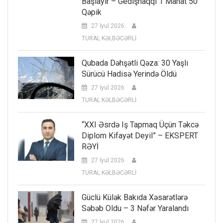
Başlayır – Gedişhaqqı 1 Manat 50
Qəpik
27 İyul 2026
TURAL KƏLBƏCƏRLİ
Qubada Dəhşətli Qəza: 30 Yaşlı
Sürücü Hadisə Yerində Öldü
27 İyul 2026
TURAL KƏLBƏCƏRLİ
“XXI Əsrdə Iş Tapmaq Üçün Təkcə
Diplom Kifayət Deyil” – EKSPERT
RƏYİ
27 İyul 2026
TURAL KƏLBƏCƏRLİ
Güclü Külək Bakıda Xəsarətlərə
Səbəb Oldu – 3 Nəfər Yaralandı
27 İyul 2026