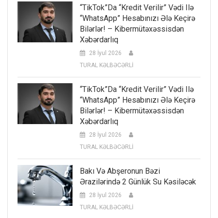
“TikTok”da “kredit Verilir” Vədi Ilə
“WhatsApp” Hesabınızı Ələ Keçirə
Bilərlər! – Kibermütəxəssisdən
Xəbərdarlıq
28 İyul 2026
TURAL KƏLBƏCƏRLİ
“TikTok”da “kredit Verilir” Vədi Ilə
“WhatsApp” Hesabınızı Ələ Keçirə
Bilərlər! – Kibermütəxəssisdən
Xəbərdarlıq
28 İyul 2026
TURAL KƏLBƏCƏRLİ
Bakı Və Abşeronun Bəzi
Ərazilərində 2 Günlük Su Kəsiləcək
28 İyul 2026
TURAL KƏLBƏCƏRLİ