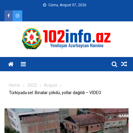
Skip
Cümə, Avqust 07, 2026
to
content
Home
2022
Avqust
Türkiyədə sel: Binalar çökdü, yollar dağıldı – VİDEO