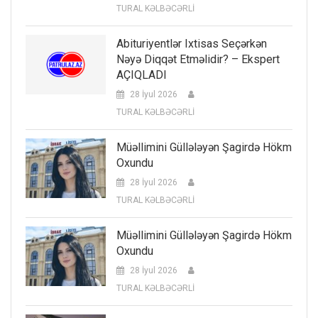
TURAL KƏLBƏCƏRLİ
Abituriyentlər Ixtisas Seçərkən
Nəyə Diqqət Etməlidir? – Ekspert
AÇIQLADI
28 İyul 2026
TURAL KƏLBƏCƏRLİ
Müəllimini Güllələyən Şagirdə Hökm
Oxundu
28 İyul 2026
TURAL KƏLBƏCƏRLİ
Müəllimini Güllələyən Şagirdə Hökm
Oxundu
28 İyul 2026
TURAL KƏLBƏCƏRLİ