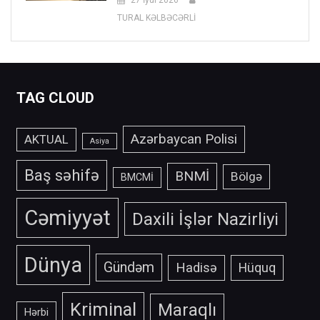
27 İyul 2026
TURAL KƏLBƏCƏRLİ
TAG CLOUD
Azərbaycan Polisi
AKTUAL
Asiya
Baş səhifə
BNMİ
Bölgə
BMCMİ
Cəmiyyət
Daxili İşlər Nazirliyi
Dünya
Gündəm
Hadisə
Hüquq
Kriminal
Maraqlı
Hərbi