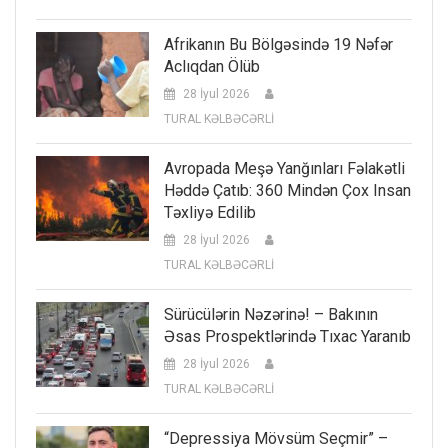
Afrikanın Bu Bölgəsində 19 Nəfər
Aclıqdan Ölüb
28 İyul 2026
TURAL KƏLBƏCƏRLİ
Avropada Meşə Yanğınları Fəlakətli
Həddə Çatıb: 360 Mindən Çox Insan
Təxliyə Edilib
28 İyul 2026
TURAL KƏLBƏCƏRLİ
Sürücülərin Nəzərinə! – Bakının
Əsas Prospektlərində Tıxac Yaranıb
28 İyul 2026
TURAL KƏLBƏCƏRLİ
“Depressiya Mövsüm Seçmir” –