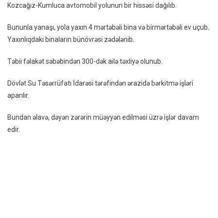
Kozcağız-Kumluca avtomobil yolunun bir hissəsi dağılıb.
Dağıld
–
Bununla yanaşı, yola yaxın 4 mərtəbəli bina və birmərtəbəli ev uçub.
VİDEO
Yaxınlıqdakı binaların bünövrəsi zədələnib.
Təbii fəlakət səbəbindən 300-dək ailə təxliyə olunub.
Dövlət Su Təsərrüfatı İdarəsi tərəfindən ərazidə bərkitmə işləri
aparılır.
Bundan əlavə, dəyən zərərin müəyyən edilməsi üzrə işlər davam
edir.