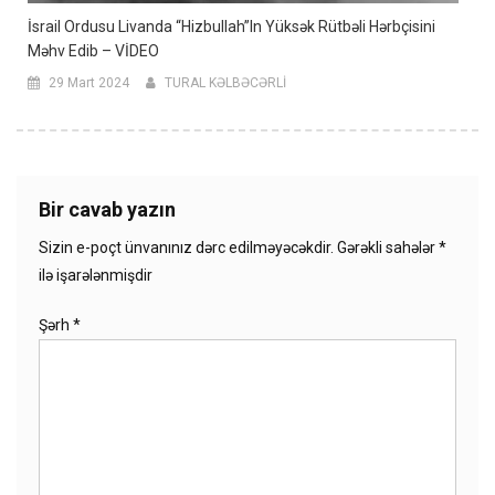
İsrail Ordusu Livanda “Hizbullah”ın Yüksək Rütbəli Hərbçisini
Məhv Edib – VİDEO
29 Mart 2024
TURAL KƏLBƏCƏRLİ
Bir cavab yazın
Sizin e-poçt ünvanınız dərc edilməyəcəkdir.
Gərəkli sahələr
*
ilə işarələnmişdir
Şərh
*