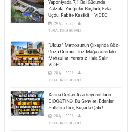
Yaponiyada 7,1 Bal Gücündə
Zəlzələ: Yanğınlar Başladı, Evlər
Uçdu, Rabitə Kəsildi – VİDEO
28 İyul 2026
TURAL KƏLBƏCƏRLİ
“Ulduz” Metrosunun Çıxışında Göz-
Gözü Görmür: Toz Mağazalardakı
Məhsulları Yararsız Hala Salır –
VİDEO
28 İyul 2026
TURAL KƏLBƏCƏRLİ
Xaricə Gedən Azərbaycanlıların
DİQQƏTİNƏ: Bu Səhvləri Edənlər
Pullarını Itirir, Küçədə Qalır!
28 İyul 2026
TURAL KƏLBƏCƏRLİ