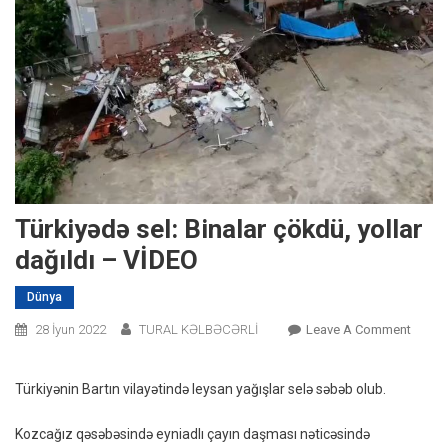
Türkiyədə sel: Binalar çökdü, yollar
dağıldı – VİDEO
Dünya
On
28 İyun 2022
TURAL KƏLBƏCƏRLİ
Leave A Comment
Türkiy
Sel:
Türkiyənin Bartın vilayətində leysan yağışlar selə səbəb olub.
Binala
Çökdü
Kozcağız qəsəbəsində eyniadlı çayın daşması nəticəsində
Yollar