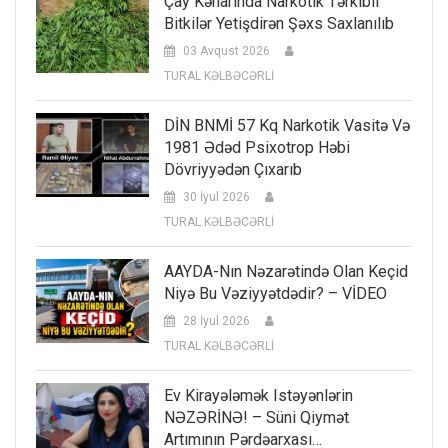
Çay Kənarında Narkotik Tərkibli
Bitkilər Yetişdirən Şəxs Saxlanılıb
03 Avqust 2026
TURAL KƏLBƏCƏRLİ
DİN BNMİ 57 Kq Narkotik Vasitə Və
1981 Ədəd Psixotrop Həbi
Dövriyyədən Çıxarıb
30 İyul 2026
TURAL KƏLBƏCƏRLİ
AAYDA-Nın Nəzarətində Olan Keçid
Niyə Bu Vəziyyətdədir? – VİDEO
28 İyul 2026
TURAL KƏLBƏCƏRLİ
Ev Kirayələmək Istəyənlərin
NƏZƏRİNƏ! – Süni Qiymət
Artımının Pərdəarxası…