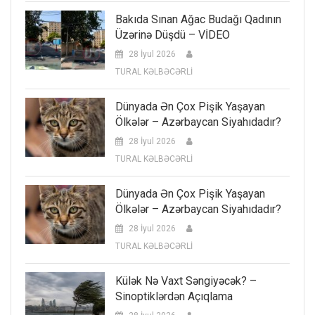
Bakıda Sınan Ağac Budağı Qadının
Üzərinə Düşdü – VİDEO
28 İyul 2026
TURAL KƏLBƏCƏRLİ
Dünyada Ən Çox Pişik Yaşayan
Ölkələr – Azərbaycan Siyahıdadır?
28 İyul 2026
TURAL KƏLBƏCƏRLİ
Dünyada Ən Çox Pişik Yaşayan
Ölkələr – Azərbaycan Siyahıdadır?
28 İyul 2026
TURAL KƏLBƏCƏRLİ
Külək Nə Vaxt Səngiyəcək? –
Sinoptiklərdən Açıqlama