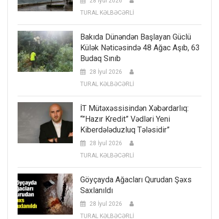
28 İyul 2026
TURAL KƏLBƏCƏRLİ
Bakıda Dünəndən Başlayan Güclü
Külək Nəticəsində 48 Ağac Aşıb, 63
Budaq Sınıb
28 İyul 2026
TURAL KƏLBƏCƏRLİ
İT Mütəxəssisindən Xəbərdarlıq:
“”Hazır Kredit” Vədləri Yeni
Kiberdələduzluq Tələsidir”
28 İyul 2026
TURAL KƏLBƏCƏRLİ
Göyçayda Ağacları Qurudan Şəxs
Saxlanıldı
28 İyul 2026
TURAL KƏLBƏCƏRLİ