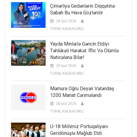
Çimərliyə Gedənlərin Diqqətinə:
Sabah Bu Hava Gözlənilir
28 İyul 2026
TURAL KƏLBƏCƏRLİ
Yayda Minlərlə Gəncin Etdiyi
Təhlükəli Hərəkət: İflic Və Ölümlə
Nəticələnə Bilər!
28 İyul 2026
TURAL KƏLBƏCƏRLİ
Məmura Oğru Deyən Vətəndaş
1200 Manat Cərimələndi
28 İyul 2026
TURAL KƏLBƏCƏRLİ
U-18 Millimiz Portuqaliyanı
Geridönüşlə Məğlub Etdi