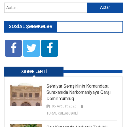
Axtarış:
SOSIAL ŞƏBƏKƏLƏR
XƏBƏR LENTI
Şəhriyar Şəmşirlinin Komandası:
Suraxanıda Narkomaniyaya Qarşı
Dəmir Yumruq
05 Avqust 2026
TURAL KƏLBƏCƏRLİ