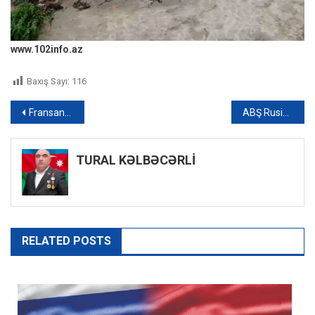
www.102info.az
Baxış Sayı:
116
Yazı
Fransanın daxili işlər naziri Çempionlar Liqasının final oyununa görə üzr istəyib
ABŞ Rusiyaya qarşı sanksiyaları genişləndirir
naviqasiyası
TURAL KƏLBƏCƏRLİ
RELATED POSTS