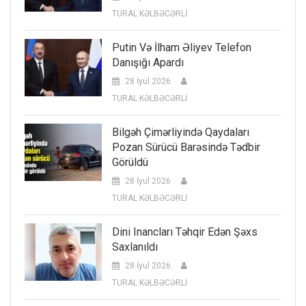
TURAL KƏLBƏCƏRLİ
Putin Və İlham Əliyev Telefon
Danışığı Apardı
28 İyul 2026
TURAL KƏLBƏCƏRLİ
Bilgəh Çimərliyində Qaydaları
Pozan Sürücü Barəsində Tədbir
Görüldü
28 İyul 2026
TURAL KƏLBƏCƏRLİ
Dini Inancları Təhqir Edən Şəxs
Saxlanıldı
28 İyul 2026
TURAL KƏLBƏCƏRLİ