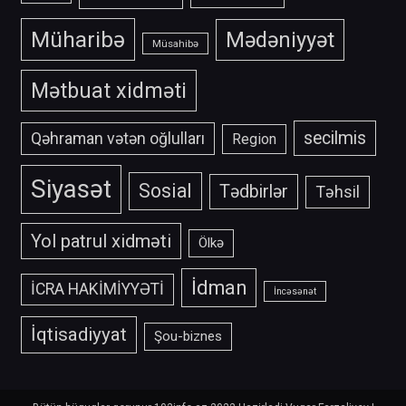
Müharibə
Mədəniyyət
Müsahibə
Mətbuat xidməti
secilmis
Qəhraman vətən oğlulları
Region
Siyasət
Sosial
Tədbirlər
Təhsil
Yol patrul xidməti
Ölkə
İdman
İCRA HAKİMİYYƏTİ
İncəsənət
İqtisadiyyat
Şou-biznes