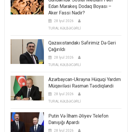
Edən Mərakeş Dodaq Boyası –
Aker Fassi Nədir?
28 İyul 2026
TURAL KƏLBƏCƏRLİ
Qazaxıstandakı Səfirimiz Də Geri
Çağırıldı
28 İyul 2026
TURAL KƏLBƏCƏRLİ
Azərbaycan-Ukrayna Hüquqi Yardım
Müqaviləsi Rəsmən Təsdiqləndi
28 İyul 2026
TURAL KƏLBƏCƏRLİ
Putin Və İlham Əliyev Telefon
Danışığı Apardı
28 İyul 2026