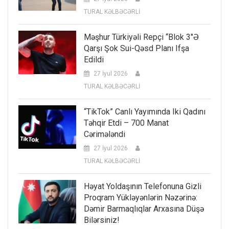
TURAL KƏLBƏCƏRLİ
Məşhur Türkiyəli Repçi “Blok 3″ə
Qarşı Şok Sui-Qəsd Planı Ifşa
Edildi
27 İyul 2026
TURAL KƏLBƏCƏRLİ
“TikTok” Canlı Yayımında Iki Qadını
Təhqir Etdi – 700 Manat
Cərimələndi
27 İyul 2026
TURAL KƏLBƏCƏRLİ
Həyat Yoldaşının Telefonuna Gizli
Proqram Yükləyənlərin Nəzərinə:
Dəmir Barmaqlıqlar Arxasına Düşə
Bilərsiniz!