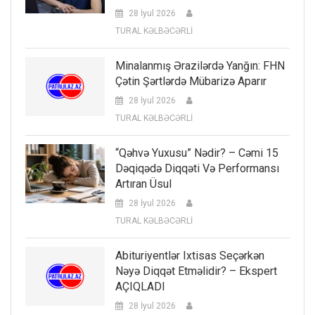
28 İyul 2026
TURAL KƏLBƏCƏRLİ
Minalanmış Ərazilərdə Yanğın: FHN
Çətin Şərtlərdə Mübarizə Aparır
28 İyul 2026
TURAL KƏLBƏCƏRLİ
“Qəhvə Yuxusu” Nədir? – Cəmi 15
Dəqiqədə Diqqəti Və Performansı
Artıran Üsul
28 İyul 2026
TURAL KƏLBƏCƏRLİ
Abituriyentlər Ixtisas Seçərkən
Nəyə Diqqət Etməlidir? – Ekspert
AÇIQLADI
28 İyul 2026