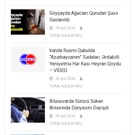
Göyçayda Ağacları Qurudan Şəxs
Saxlanıldı
28 İyul 2026
TURAL KƏLBƏCƏRLİ
İranda Rəsmi Qəbulda
“Azərbaycanım” Sədaları: Ərdəbilli
Yeniyetmə Hər Kəsi Heyran Qoydu
– VİDEO
28 İyul 2026
TURAL KƏLBƏCƏRLİ
Biləsuvarda Sürücü Sükan
Arxasında Dünyasını Dəyişdi
28 İyul 2026
TURAL KƏLBƏCƏRLİ