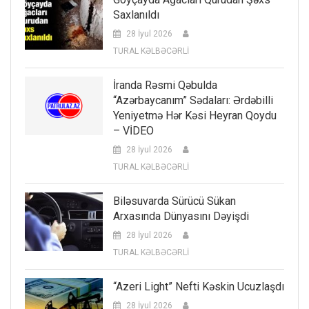
Saxlanıldı
28 İyul 2026
TURAL KƏLBƏCƏRLİ
İranda Rəsmi Qəbulda
“Azərbaycanım” Sədaları: Ərdəbilli
Yeniyetmə Hər Kəsi Heyran Qoydu
– VİDEO
28 İyul 2026
TURAL KƏLBƏCƏRLİ
Biləsuvarda Sürücü Sükan
Arxasında Dünyasını Dəyişdi
28 İyul 2026
TURAL KƏLBƏCƏRLİ
“Azeri Light” Nefti Kəskin Ucuzlaşdı
28 İyul 2026