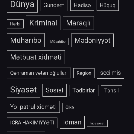
Dünya
Gündəm
Hadisə
Hüquq
Kriminal
Maraqlı
Hərbi
Müharibə
Mədəniyyət
Müsahibə
Mətbuat xidməti
secilmis
Qəhraman vətən oğlulları
Region
Siyasət
Sosial
Tədbirlər
Təhsil
Yol patrul xidməti
Ölkə
İdman
İCRA HAKİMİYYƏTİ
İncəsənət