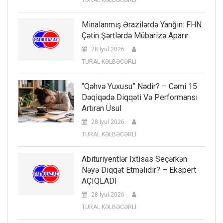
TURAL KƏLBƏCƏRLİ
Minalanmış Ərazilərdə Yanğın: FHN
Çətin Şərtlərdə Mübarizə Aparır
28 İyul 2026
TURAL KƏLBƏCƏRLİ
“Qəhvə Yuxusu” Nədir? – Cəmi 15
Dəqiqədə Diqqəti Və Performansı
Artıran Üsul
28 İyul 2026
TURAL KƏLBƏCƏRLİ
Abituriyentlər Ixtisas Seçərkən
Nəyə Diqqət Etməlidir? – Ekspert
AÇIQLADI
28 İyul 2026
TURAL KƏLBƏCƏRLİ