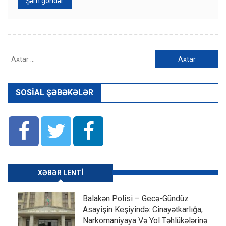
Axtarış:
SOSIAL ŞƏBƏKƏLƏR
XƏBƏR LENTI
Balakən Polisi – Gecə-Gündüz
Asayişin Keşiyində: Cinayətkarlığa,
Narkomaniyaya Və Yol Təhlükələrinə