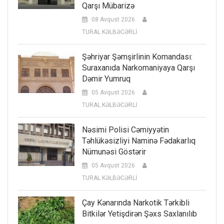
Qarşı Mübarizə
08 Avqust 2026
TURAL KƏLBƏCƏRLİ
Şəhriyar Şəmşirlinin Komandası:
Suraxanıda Narkomaniyaya Qarşı
Dəmir Yumruq
05 Avqust 2026
TURAL KƏLBƏCƏRLİ
Nəsimi Polisi Cəmiyyətin
Təhlükəsizliyi Naminə Fədakarlıq
Nümunəsi Göstərir
05 Avqust 2026
TURAL KƏLBƏCƏRLİ
Çay Kənarında Narkotik Tərkibli
Bitkilər Yetişdirən Şəxs Saxlanılıb