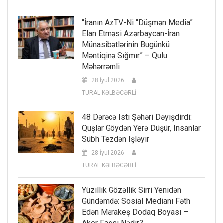
“İranın AzTV-Ni “düşmən Media”
Elan Etməsi Azərbaycan-İran
Münasibətlərinin Bugünkü
Məntiqinə Sığmır” – Qulu
Məhərrəmli
28 İyul 2026
TURAL KƏLBƏCƏRLİ
48 Dərəcə Isti Şəhəri Dəyişdirdi:
Quşlar Göydən Yerə Düşür, Insanlar
Sübh Tezdən Işləyir
28 İyul 2026
TURAL KƏLBƏCƏRLİ
Yüzillik Gözəllik Sirri Yenidən
Gündəmdə: Sosial Medianı Fəth
Edən Mərakeş Dodaq Boyası –
Aker Fassi Nədir?