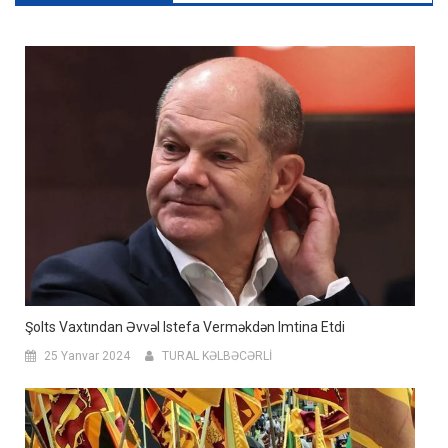
Şolts Vaxtından Əvvəl Istefa Verməkdən Imtina Etdi
25 Yanvar 2024
TURAL KƏLBƏCƏRLİ