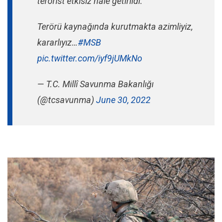
terörist etkisiz hâle getirildi.
Terörü kaynağında kurutmakta azimliyiz,
kararlıyız…
#MSB
pic.twitter.com/iyf9jUMkNo
— T.C. Millî Savunma Bakanlığı
(@tcsavunma)
June 30, 2022