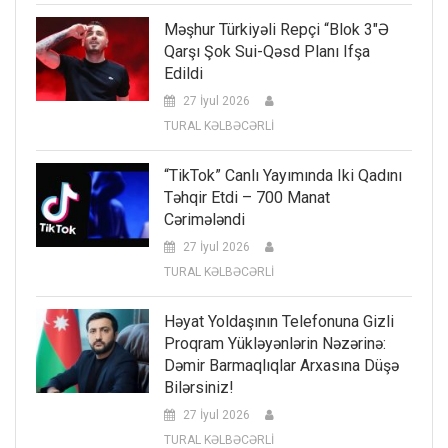
Məşhur Türkiyəli Repçi “Blok 3″ə
Qarşı Şok Sui-Qəsd Planı Ifşa
Edildi
27 İyul 2026
TURAL KƏLBƏCƏRLİ
“TikTok” Canlı Yayımında Iki Qadını
Təhqir Etdi – 700 Manat
Cərimələndi
27 İyul 2026
TURAL KƏLBƏCƏRLİ
Həyat Yoldaşının Telefonuna Gizli
Proqram Yükləyənlərin Nəzərinə:
Dəmir Barmaqlıqlar Arxasına Düşə
Bilərsiniz!
27 İyul 2026
TURAL KƏLBƏCƏRLİ