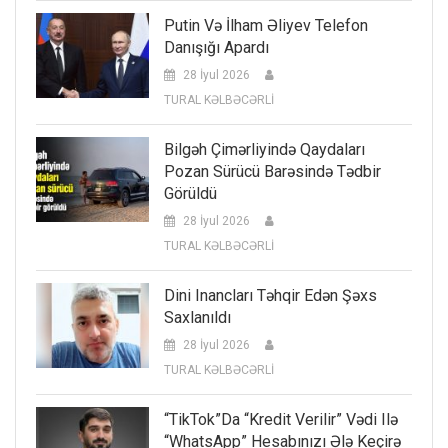
Putin Və İlham Əliyev Telefon
Danışığı Apardı
28 İyul 2026
TURAL KƏLBƏCƏRLİ
Bilgəh Çimərliyində Qaydaları
Pozan Sürücü Barəsində Tədbir
Görüldü
28 İyul 2026
TURAL KƏLBƏCƏRLİ
Dini Inancları Təhqir Edən Şəxs
Saxlanıldı
28 İyul 2026
TURAL KƏLBƏCƏRLİ
“TikTok”da “kredit Verilir” Vədi Ilə
“WhatsApp” Hesabınızı Ələ Keçirə