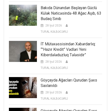
Bakıda Dünəndən Başlayan Güclü
Külək Nəticəsində 48 Ağac Aşıb, 63
Budaq Sınıb
28 İyul 2026
TURAL KƏLBƏCƏRLİ
İT Mütəxəssisindən Xəbərdarlıq:
“”Hazır Kredit” Vədləri Yeni
Kiberdələduzluq Tələsidir”
28 İyul 2026
TURAL KƏLBƏCƏRLİ
Göyçayda Ağacları Qurudan Şəxs
Saxlanıldı
28 İyul 2026
TURAL KƏLBƏCƏRLİ
Göyçayda Ağacları Qurudan Şəxs