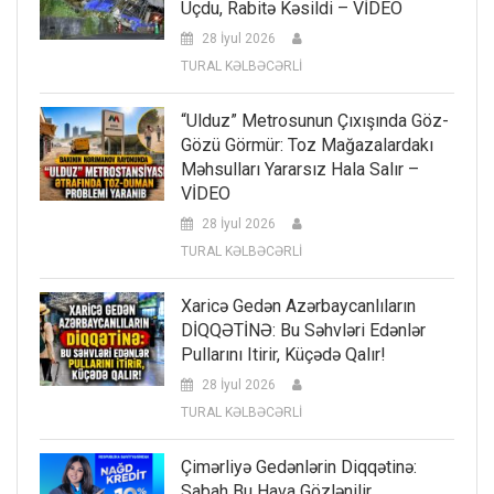
Uçdu, Rabitə Kəsildi – VİDEO
28 İyul 2026
TURAL KƏLBƏCƏRLİ
“Ulduz” Metrosunun Çıxışında Göz-
Gözü Görmür: Toz Mağazalardakı
Məhsulları Yararsız Hala Salır –
VİDEO
28 İyul 2026
TURAL KƏLBƏCƏRLİ
Xaricə Gedən Azərbaycanlıların
DİQQƏTİNƏ: Bu Səhvləri Edənlər
Pullarını Itirir, Küçədə Qalır!
28 İyul 2026
TURAL KƏLBƏCƏRLİ
Çimərliyə Gedənlərin Diqqətinə:
Sabah Bu Hava Gözlənilir