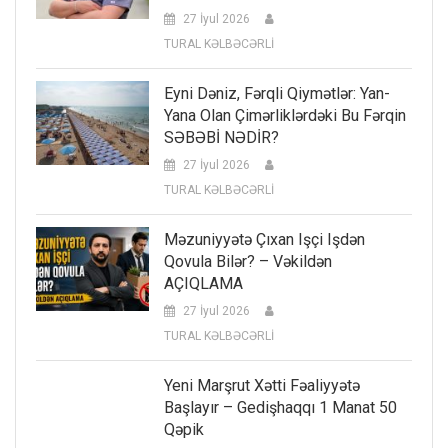
27 İyul 2026
TURAL KƏLBƏCƏRLİ
Eyni Dəniz, Fərqli Qiymətlər: Yan-
Yana Olan Çimərliklərdəki Bu Fərqin
SƏBƏBİ NƏDİR?
27 İyul 2026
TURAL KƏLBƏCƏRLİ
Məzuniyyətə Çıxan Işçi Işdən
Qovula Bilər? – Vəkildən
AÇIQLAMA
27 İyul 2026
TURAL KƏLBƏCƏRLİ
Yeni Marşrut Xətti Fəaliyyətə
Başlayır – Gedişhaqqı 1 Manat 50
Qəpik