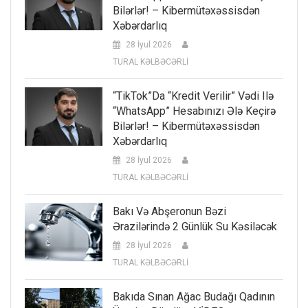
Bilərlər! – Kibermütəxəssisdən
Xəbərdarlıq
28 İyul 2026
TURAL KƏLBƏCƏRLİ
“TikTok”da “kredit Verilir” Vədi Ilə
“WhatsApp” Hesabınızı Ələ Keçirə
Bilərlər! – Kibermütəxəssisdən
Xəbərdarlıq
28 İyul 2026
TURAL KƏLBƏCƏRLİ
Bakı Və Abşeronun Bəzi
Ərazilərində 2 Günlük Su Kəsiləcək
28 İyul 2026
TURAL KƏLBƏCƏRLİ
Bakıda Sınan Ağac Budağı Qadının