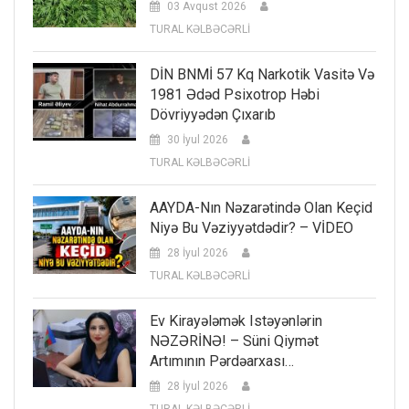
03 Avqust 2026
TURAL KƏLBƏCƏRLİ
DİN BNMİ 57 Kq Narkotik Vasitə Və
1981 Ədəd Psixotrop Həbi
Dövriyyədən Çıxarıb
30 İyul 2026
TURAL KƏLBƏCƏRLİ
AAYDA-Nın Nəzarətində Olan Keçid
Niyə Bu Vəziyyətdədir? – VİDEO
28 İyul 2026
TURAL KƏLBƏCƏRLİ
Ev Kirayələmək Istəyənlərin
NƏZƏRİNƏ! – Süni Qiymət
Artımının Pərdəarxası…
28 İyul 2026