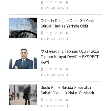
27 İyul 2026
TURAL KƏLBƏCƏRLİ
Qubada Dəhşətli Qəza: 30 Yaşlı
Sürücü Hadisə Yerində Öldü
27 İyul 2026
TURAL KƏLBƏCƏRLİ
“XXI Əsrdə Iş Tapmaq Üçün Təkcə
Diplom Kifayət Deyil” – EKSPERT
RƏYİ
27 İyul 2026
TURAL KƏLBƏCƏRLİ
Güclü Külək Bakıda Xəsarətlərə
Səbəb Oldu – 3 Nəfər Yaralandı
27 İyul 2026
TURAL KƏLBƏCƏRLİ