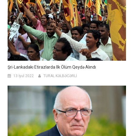
Şri-Lankadakı Etirazlarda Ilk Ölüm Qeydə Alındı
13 İyul 2022
TURAL KƏLBƏCƏRLİ