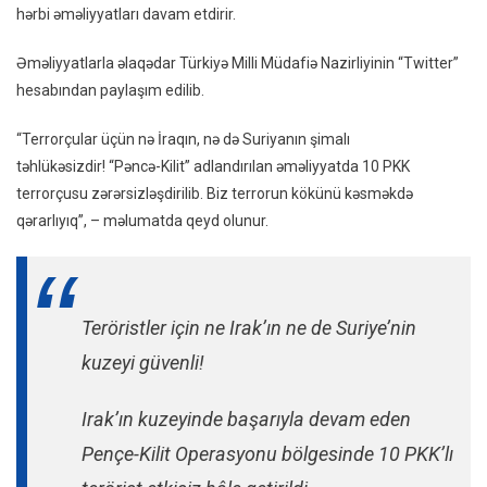
hərbi əməliyyatları davam etdirir.
Xəbərd
Etdi:
Əməliyyatlarla əlaqədar Türkiyə Milli Müdafiə Nazirliyinin “Twitter”
“Sizin
hesabından paylaşım edilib.
Üçün
Təhlük
“Terrorçular üçün nə İraqın, nə də Suriyanın şimalı
Yer
təhlükəsizdir! “Pəncə-Kilit” adlandırılan əməliyyatda 10 PKK
Yoxdur
terrorçusu zərərsizləşdirilib. Biz terrorun kökünü kəsməkdə
–
qərarlıyıq”, – məlumatda qeyd olunur.
VİDEO
Teröristler için ne Irak’ın ne de Suriye’nin
kuzeyi güvenli!
Irak’ın kuzeyinde başarıyla devam eden
Pençe-Kilit Operasyonu bölgesinde 10 PKK’lı