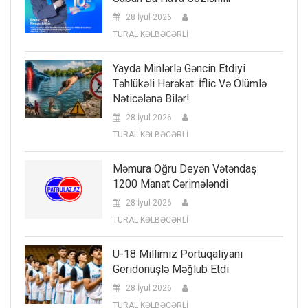
28 İyul 2026
TURAL KƏLBƏCƏRLİ
Yayda Minlərlə Gəncin Etdiyi
Təhlükəli Hərəkət: İflic Və Ölümlə
Nəticələnə Bilər!
28 İyul 2026
TURAL KƏLBƏCƏRLİ
Məmura Oğru Deyən Vətəndaş
1200 Manat Cərimələndi
28 İyul 2026
TURAL KƏLBƏCƏRLİ
U-18 Millimiz Portuqaliyanı
Geridönüşlə Məğlub Etdi
28 İyul 2026
TURAL KƏLBƏCƏRLİ