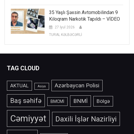
35 Yaşlı Şəxsin Avtomobilindən 9
Kiloqram Narkotik Tapıldı – VİDEO
27 İyul 2026
TURAL KƏLBƏCƏRLİ
TAG CLOUD
Azərbaycan Polisi
AKTUAL
Asiya
Baş səhifə
BNMİ
Bölgə
BMCMİ
Cəmiyyət
Daxili İşlər Nazirliyi