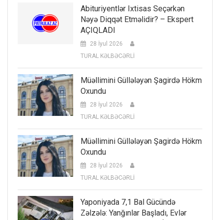
Abituriyentlər Ixtisas Seçərkən
Nəyə Diqqət Etməlidir? – Ekspert
AÇIQLADI
28 İyul 2026
TURAL KƏLBƏCƏRLİ
Müəllimini Güllələyən Şagirdə Hökm
Oxundu
28 İyul 2026
TURAL KƏLBƏCƏRLİ
Müəllimini Güllələyən Şagirdə Hökm
Oxundu
28 İyul 2026
TURAL KƏLBƏCƏRLİ
Yaponiyada 7,1 Bal Gücündə
Zəlzələ: Yanğınlar Başladı, Evlər