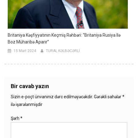
Britaniya Kəşfiyyatının Keçmiş Rəhbəri: “Britaniya Rusiya Ilə
Boz Müharibə Aparır”
15 Mart 2024
TURAL KƏLBƏCƏRLİ
Bir cavab yazın
Sizin e-poçt ünvanınız dərc edilməyəcəkdir.
Gərəkli sahələr
*
ilə işarələnmişdir
Şərh
*