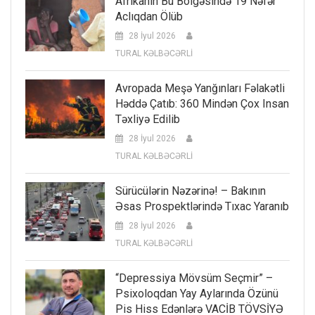
Afrikanın Bu Bölgəsində 19 Nəfər
Aclıqdan Ölüb
28 İyul 2026
TURAL KƏLBƏCƏRLİ
Avropada Meşə Yanğınları Fəlakətli
Həddə Çatıb: 360 Mindən Çox Insan
Təxliyə Edilib
28 İyul 2026
TURAL KƏLBƏCƏRLİ
Sürücülərin Nəzərinə! – Bakının
Əsas Prospektlərində Tıxac Yaranıb
28 İyul 2026
TURAL KƏLBƏCƏRLİ
“Depressiya Mövsüm Seçmir” –
Psixoloqdan Yay Aylarında Özünü
Pis Hiss Edənlərə VACİB TÖVSİYƏ