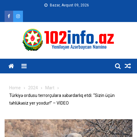
Skip
Bazar, Avqust 09, 2026
to
content
Home
2024
Mart
Türkiyə ordusu terrorçulara xəbərdarlıq etdi: “Sizin üçün
təhlükəsiz yer yoxdur!” – VİDEO