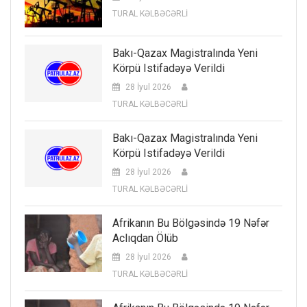
TURAL KƏLBƏCƏRLİ
Bakı-Qazax Magistralında Yeni
Körpü Istifadəyə Verildi
28 İyul 2026
TURAL KƏLBƏCƏRLİ
Bakı-Qazax Magistralında Yeni
Körpü Istifadəyə Verildi
28 İyul 2026
TURAL KƏLBƏCƏRLİ
Afrikanın Bu Bölgəsində 19 Nəfər
Aclıqdan Ölüb
28 İyul 2026
TURAL KƏLBƏCƏRLİ