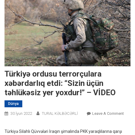
Türkiyə ordusu terrorçulara
xəbərdarlıq etdi: “Sizin üçün
təhlükəsiz yer yoxdur!” – VİDEO
Dünya
On
30 İyun 2022
TURAL KƏLBƏCƏRLİ
Leave A Comment
Türkiy
Ordus
Türkiyə Silahlı Qüvvələri İraqın şimalında PKK yaraqlılarına qarşı
Terror