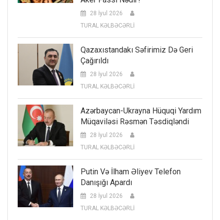
28 İyul 2026
TURAL KƏLBƏCƏRLİ
Qazaxıstandakı Səfirimiz Də Geri
Çağırıldı
28 İyul 2026
TURAL KƏLBƏCƏRLİ
Azərbaycan-Ukrayna Hüquqi Yardım
Müqaviləsi Rəsmən Təsdiqləndi
28 İyul 2026
TURAL KƏLBƏCƏRLİ
Putin Və İlham Əliyev Telefon
Danışığı Apardı
28 İyul 2026
TURAL KƏLBƏCƏRLİ