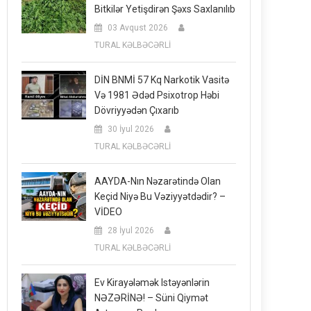
Bitkilər Yetişdirən Şəxs Saxlanılıb
03 Avqust 2026
TURAL KƏLBƏCƏRLİ
DİN BNMİ 57 Kq Narkotik Vasitə
Və 1981 Ədəd Psixotrop Həbi
Dövriyyədən Çıxarıb
30 İyul 2026
TURAL KƏLBƏCƏRLİ
AAYDA-Nın Nəzarətində Olan
Keçid Niyə Bu Vəziyyətdədir? –
VİDEO
28 İyul 2026
TURAL KƏLBƏCƏRLİ
Ev Kirayələmək Istəyənlərin
NƏZƏRİNƏ! – Süni Qiymət