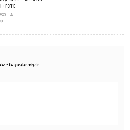
 + FOTO
2023
ƏRLİ
ələr
*
ilə işarələnmişdir