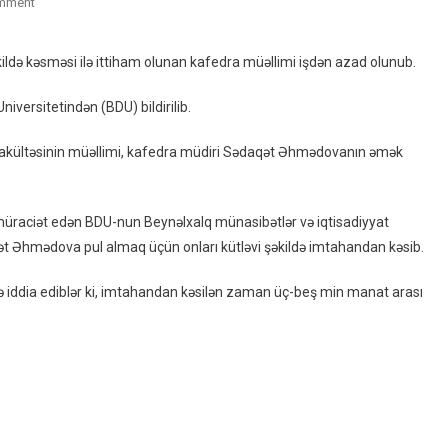
On
mment
Tələbələri
Kütləvi
ildə kəsməsi ilə ittiham olunan kafedra müəllimi işdən azad olunub.
Şəkildə
Imtahandan
iversitetindən (BDU) bildirilib.
Kəsən
Kafedra
 fakültəsinin müəllimi, kafedra müdiri Sədaqət Əhmədovanın əmək
Müdiri
BDU-
Dan
müraciət edən BDU-nun Beynəlxalq münasibətlər və iqtisadiyyat
Qovuldu
daqət Əhmədova pul almaq üçün onları kütləvi şəkildə imtahandan kəsib.
–
AUDİO
ə iddia ediblər ki, imtahandan kəsilən zaman üç-beş min manat arası