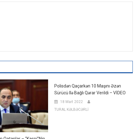
Polisdən Qaçarkən 10 Maşını Əzən
Sürücü Ilə Bağlı Qərar Verildi – VİDEO
18 Mart 2022
TURAL KƏLBƏCƏRLİ
m Qatanlar – “Kaspi”nin