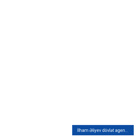
İlham Əliyev dövlət agentliyinə 2,1 milyon manat ayırdı