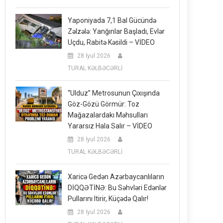
Yaponiyada 7,1 Bal Gücündə
Zəlzələ: Yanğınlar Başladı, Evlər
Uçdu, Rabitə Kəsildi – VİDEO
28 İyul 2026
TURAL KƏLBƏCƏRLİ
“Ulduz” Metrosunun Çıxışında
Göz-Gözü Görmür: Toz
Mağazalardakı Məhsulları
Yararsız Hala Salır – VİDEO
28 İyul 2026
TURAL KƏLBƏCƏRLİ
Xaricə Gedən Azərbaycanlıların
DİQQƏTİNƏ: Bu Səhvləri Edənlər
Pullarını Itirir, Küçədə Qalır!
28 İyul 2026