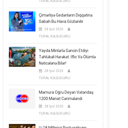
TURAL KƏLBƏCƏRLİ
Çimərliyə Gedənlərin Diqqətinə:
Sabah Bu Hava Gözlənilir
28 İyul 2026
TURAL KƏLBƏCƏRLİ
Yayda Minlərlə Gəncin Etdiyi
Təhlükəli Hərəkət: İflic Və Ölümlə
Nəticələnə Bilər!
28 İyul 2026
TURAL KƏLBƏCƏRLİ
Məmura Oğru Deyən Vətəndaş
1200 Manat Cərimələndi
28 İyul 2026
TURAL KƏLBƏCƏRLİ
U-18 Millimiz Portuqaliyanı