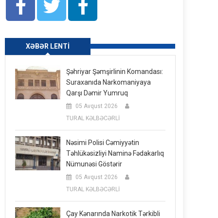
XƏBƏR LENTI
Şəhriyar Şəmşirlinin Komandası:
Suraxanıda Narkomaniyaya
Qarşı Dəmir Yumruq
05 Avqust 2026
TURAL KƏLBƏCƏRLİ
Nəsimi Polisi Cəmiyyətin
Təhlükəsizliyi Naminə Fədakarlıq
Nümunəsi Göstərir
05 Avqust 2026
TURAL KƏLBƏCƏRLİ
Çay Kənarında Narkotik Tərkibli