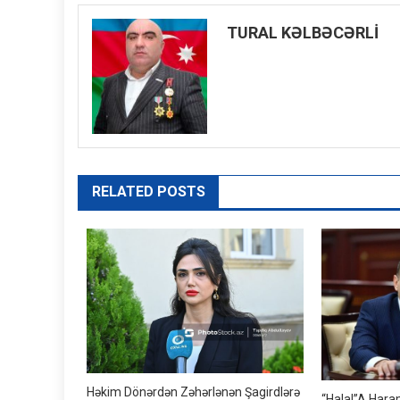
naviqasiyası
TURAL KƏLBƏCƏRLİ
RELATED POSTS
Həkim Dönərdən Zəhərlənən Şagirdlərə
“Halal”a Hara