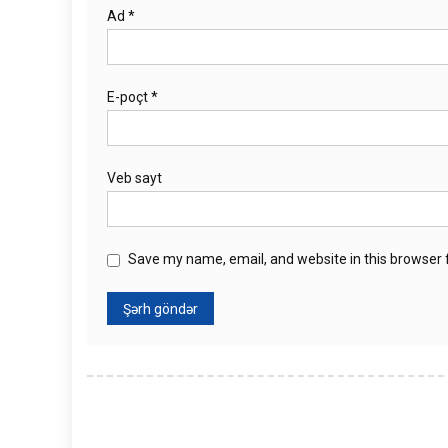
Ad
*
E-poçt
*
Veb sayt
Save my name, email, and website in this browser 