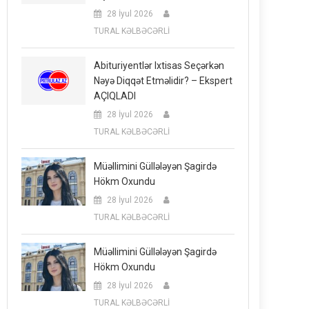
28 İyul 2026
TURAL KƏLBƏCƏRLİ
Abituriyentlər Ixtisas Seçərkən
Nəyə Diqqət Etməlidir? – Ekspert
AÇIQLADI
28 İyul 2026
TURAL KƏLBƏCƏRLİ
Müəllimini Güllələyən Şagirdə
Hökm Oxundu
28 İyul 2026
TURAL KƏLBƏCƏRLİ
Müəllimini Güllələyən Şagirdə
Hökm Oxundu
28 İyul 2026
TURAL KƏLBƏCƏRLİ