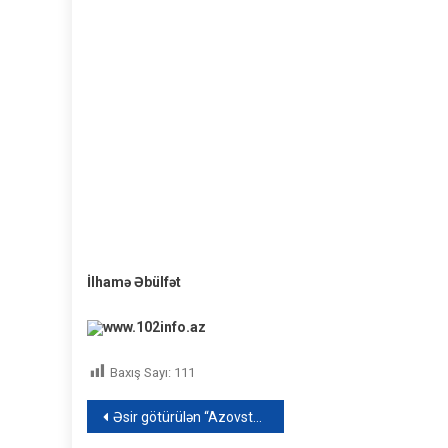
İlhamə Əbülfət
www.102info.az
Baxış Sayı:
111
Yazı
Əsir götürülən “Azovstal” müdafiəçilərinin taleyi necə oldu?