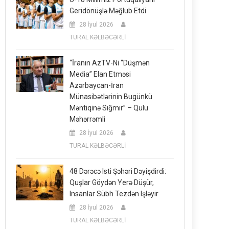
Geridönüşlə Məğlub Etdi
28 İyul 2026
TURAL KƏLBƏCƏRLİ
“İranın AzTV-Ni “düşmən
Media” Elan Etməsi
Azərbaycan-İran
Münasibətlərinin Bugünkü
Məntiqinə Sığmır” – Qulu
Məhərrəmli
28 İyul 2026
TURAL KƏLBƏCƏRLİ
48 Dərəcə Isti Şəhəri Dəyişdirdi:
Quşlar Göydən Yerə Düşür,
Insanlar Sübh Tezdən Işləyir
28 İyul 2026
TURAL KƏLBƏCƏRLİ