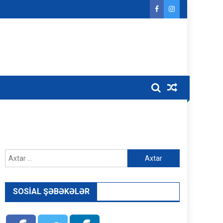
Axtarış:
SOSIAL ŞƏBƏKƏLƏR