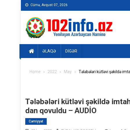
Skip
Cümə, Avqust 07, 2026
to
content
ƏLAQƏ
DIGƏR
Home
2022
May
Tələbələri kütləvi şəkildə 
Tələbələri kütləvi şəkildə imt
dan qovuldu – AUDİO
Cəmiyyət