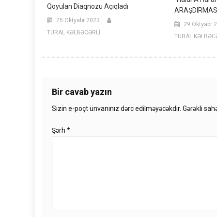
Qoyulan Diaqnozu Açıqladı
ARAŞDIRMASI
25 Oktyabr 2023
29 Oktyabr 
TURAL KƏLBƏCƏRLİ
TURAL KƏLBƏC
Bir cavab yazın
Sizin e-poçt ünvanınız dərc edilməyəcəkdir.
Gərəkli sah
Şərh
*