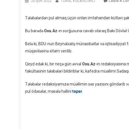
20 İyun 2022
TURAL KƏLBƏCƏRLİ
Leave A Co
Tələbələrdən pul almaq üçün onları imtahandan kütləvi şək
Bu barədə
Oxu.Az
-ın sorğusuna cavab olaraq Bakı Dövlət Un
Belə ki, BDU-nun Beynəlxalq münasibətlər və iqtisadiyyat
müqaviləsinə xitam verilib.
Qeyd edək ki, bir neçə gün əvvəl
Oxu.Az
-ın redaksiyasına 
fakültəsinin tələbələri bildiriblər ki, kafedra müəllimi Sə
Tələbələr redaksiyamıza müəllimin səs yazısını göndərib v
pul ödəsələr, məsələ həllini
tapar
.