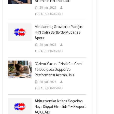
Artımının Pərdəarxası…
28 İyul 2026
TURAL KƏLBƏCƏRLİ
Minalanmış Ərazilərdə Yanğın:
FHN Çətin Şərtlərdə Mübarizə
Aparır
28 İyul 2026
TURAL KƏLBƏCƏRLİ
“Qəhvə Yuxusu” Nədir? – Cəmi
15 Dəqiqədə Diqqəti Və
Performansı Artıran Üsul
28 İyul 2026
TURAL KƏLBƏCƏRLİ
Abituriyentlər Ixtisas Seçərkən
Nəyə Diqqət Etməlidir? – Ekspert
AÇIQLADI