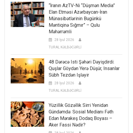
“İranın AzTV-Ni “düşmən Media”
Elan Etməsi Azərbaycan-İran
Münasibətlərinin Bugünkü
Məntiqinə Sığmır” – Qulu
Məhərrəmli
28 İyul 2026
TURAL KƏLBƏCƏRLİ
48 Dərəcə Isti Şəhəri Dəyişdirdi:
Quşlar Göydən Yerə Düşür, Insanlar
Sübh Tezdən Işləyir
28 İyul 2026
TURAL KƏLBƏCƏRLİ
Yüzillik Gözəllik Sirri Yenidən
Gündəmdə: Sosial Medianı Fəth
Edən Mərakeş Dodaq Boyası –
Aker Fassi Nədir?