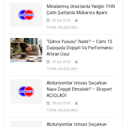
Minalanmış Ərazilərdə Yanğın: FHN
Çətin Şərtlərdə Mübarizə Aparır
28 İyul 2026
TURAL KƏLBƏCƏRLİ
“Qəhvə Yuxusu” Nədir? – Cəmi 15
Dəqiqədə Diqqəti Və Performansı
Artıran Üsul
28 İyul 2026
TURAL KƏLBƏCƏRLİ
Abituriyentlər Ixtisas Seçərkən
Nəyə Diqqət Etməlidir? – Ekspert
AÇIQLADI
28 İyul 2026
TURAL KƏLBƏCƏRLİ
Abituriyentlər Ixtisas Seçərkən