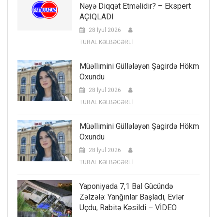
Nəyə Diqqət Etməlidir? – Ekspert
AÇIQLADI
28 İyul 2026
TURAL KƏLBƏCƏRLİ
Müəllimini Güllələyən Şagirdə Hökm
Oxundu
28 İyul 2026
TURAL KƏLBƏCƏRLİ
Müəllimini Güllələyən Şagirdə Hökm
Oxundu
28 İyul 2026
TURAL KƏLBƏCƏRLİ
Yaponiyada 7,1 Bal Gücündə
Zəlzələ: Yanğınlar Başladı, Evlər
Uçdu, Rabitə Kəsildi – VİDEO