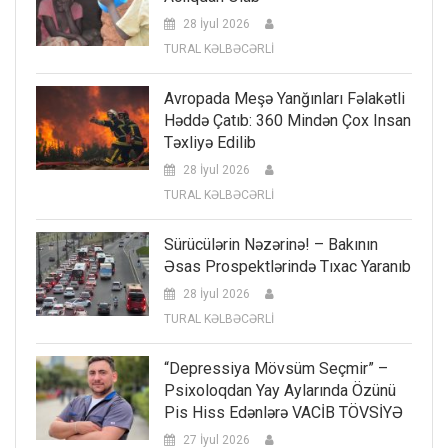
28 İyul 2026
TURAL KƏLBƏCƏRLİ
Avropada Meşə Yanğınları Fəlakətli
Həddə Çatıb: 360 Mindən Çox Insan
Təxliyə Edilib
28 İyul 2026
TURAL KƏLBƏCƏRLİ
Sürücülərin Nəzərinə! – Bakının
Əsas Prospektlərində Tıxac Yaranıb
28 İyul 2026
TURAL KƏLBƏCƏRLİ
“Depressiya Mövsüm Seçmir” –
Psixoloqdan Yay Aylarında Özünü
Pis Hiss Edənlərə VACİB TÖVSİYƏ
27 İyul 2026