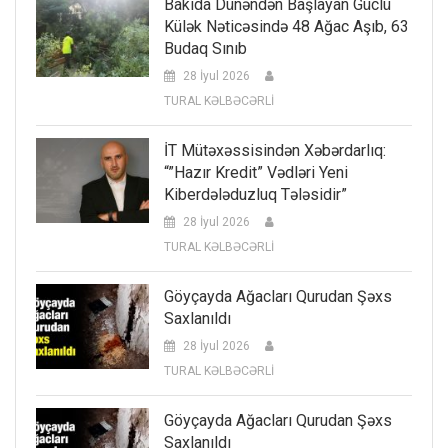
Bakıda Dünəndən Başlayan Güclü
Külək Nəticəsində 48 Ağac Aşıb, 63
Budaq Sınıb
28 İyul 2026
TURAL KƏLBƏCƏRLİ
İT Mütəxəssisindən Xəbərdarlıq:
“”Hazır Kredit” Vədləri Yeni
Kiberdələduzluq Tələsidir”
28 İyul 2026
TURAL KƏLBƏCƏRLİ
Göyçayda Ağacları Qurudan Şəxs
Saxlanıldı
28 İyul 2026
TURAL KƏLBƏCƏRLİ
Göyçayda Ağacları Qurudan Şəxs
Saxlanıldı