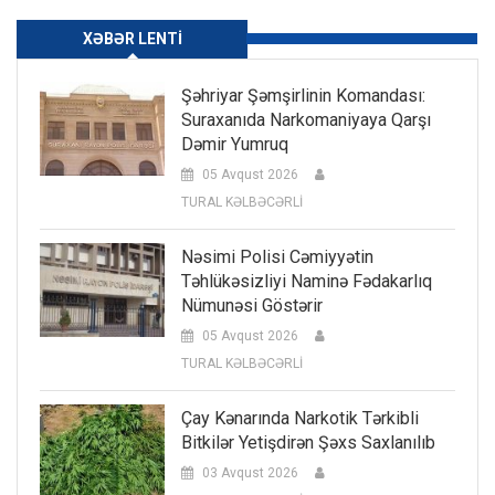
XƏBƏR LENTI
Şəhriyar Şəmşirlinin Komandası:
Suraxanıda Narkomaniyaya Qarşı
Dəmir Yumruq
05 Avqust 2026
TURAL KƏLBƏCƏRLİ
Nəsimi Polisi Cəmiyyətin
Təhlükəsizliyi Naminə Fədakarlıq
Nümunəsi Göstərir
05 Avqust 2026
TURAL KƏLBƏCƏRLİ
Çay Kənarında Narkotik Tərkibli
Bitkilər Yetişdirən Şəxs Saxlanılıb
03 Avqust 2026