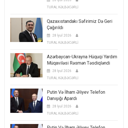
28 İyul 2026
TURAL KƏLBƏCƏRLİ
Qazaxıstandakı Səfirimiz Də Geri
Çağırıldı
28 İyul 2026
TURAL KƏLBƏCƏRLİ
Azərbaycan-Ukrayna Hüquqi Yardım
Müqaviləsi Rəsmən Təsdiqləndi
28 İyul 2026
TURAL KƏLBƏCƏRLİ
Putin Və İlham Əliyev Telefon
Danışığı Apardı
28 İyul 2026
TURAL KƏLBƏCƏRLİ
Putin Və İlham Əliyev Telefon