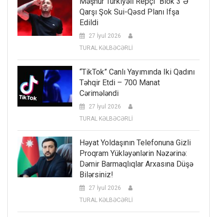
Məşhur Türkiyəli Repçi “Blok 3″ə
Qarşı Şok Sui-Qəsd Planı Ifşa
Edildi
27 İyul 2026
TURAL KƏLBƏCƏRLİ
“TikTok” Canlı Yayımında Iki Qadını
Təhqir Etdi – 700 Manat
Cərimələndi
27 İyul 2026
TURAL KƏLBƏCƏRLİ
Həyat Yoldaşının Telefonuna Gizli
Proqram Yükləyənlərin Nəzərinə:
Dəmir Barmaqlıqlar Arxasına Düşə
Bilərsiniz!
27 İyul 2026
TURAL KƏLBƏCƏRLİ