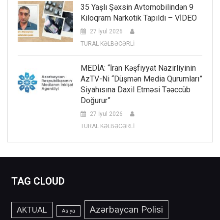
35 Yaşlı Şəxsin Avtomobilindən 9
Kiloqram Narkotik Tapıldı – VİDEO
27 İyul 2026
TURAL KƏLBƏCƏRLİ
MEDİA: “İran Kəşfiyyat Nazirliyinin
AzTV-Ni “düşmən Media Qurumları”
Siyahısına Daxil Etməsi Təəccüb
Doğurur”
27 İyul 2026
TURAL KƏLBƏCƏRLİ
TAG CLOUD
Azərbaycan Polisi
AKTUAL
Asiya