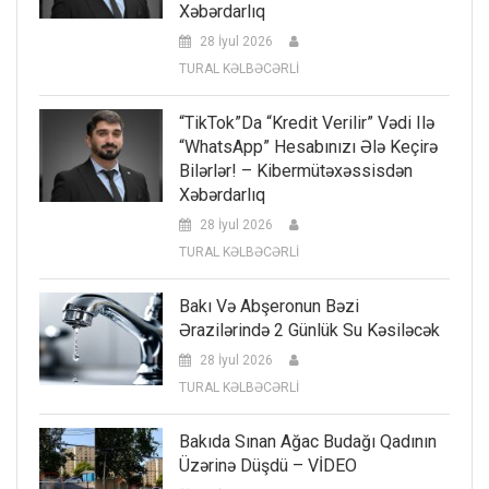
Xəbərdarlıq
28 İyul 2026
TURAL KƏLBƏCƏRLİ
“TikTok”da “kredit Verilir” Vədi Ilə
“WhatsApp” Hesabınızı Ələ Keçirə
Bilərlər! – Kibermütəxəssisdən
Xəbərdarlıq
28 İyul 2026
TURAL KƏLBƏCƏRLİ
Bakı Və Abşeronun Bəzi
Ərazilərində 2 Günlük Su Kəsiləcək
28 İyul 2026
TURAL KƏLBƏCƏRLİ
Bakıda Sınan Ağac Budağı Qadının
Üzərinə Düşdü – VİDEO