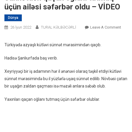
üçün ailəsi səfərbər oldu – VİDEO
Dünya
On
26 İyun 2022
TURAL KƏLBƏCƏRLİ
Leave A Comment
Sünnə
Qaçan
Türkiyədə azyaşlı kütləvi sünnət mərasimindən qaçıb.
Oğlanı
Tutma
Hadisə Şanlıurfada baş verib.
Üçün
Ailəsi
Xeyriyyəçi bir iş adamının hər il ənənəvi olaraq təşkil etdiyi kütləvi
Səfərb
sünnət mərasimində bu il yüzlərlə uşaq sünnət edilib. Növbəsi çatan
Oldu
bir uşağın zaldan qaçması isə məzəli anlara səbəb olub.
–
VİDEO
Yaxınları qaçan oğlanı tutmaq üçün səfərbər olublar.