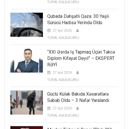
TURAL KƏLBƏCƏRLİ
Qubada Dəhşətli Qəza: 30 Yaşlı
Sürücü Hadisə Yerində Öldü
27 İyul 2026
TURAL KƏLBƏCƏRLİ
“XXI Əsrdə Iş Tapmaq Üçün Təkcə
Diplom Kifayət Deyil” – EKSPERT
RƏYİ
27 İyul 2026
TURAL KƏLBƏCƏRLİ
Güclü Külək Bakıda Xəsarətlərə
Səbəb Oldu – 3 Nəfər Yaralandı
27 İyul 2026
TURAL KƏLBƏCƏRLİ