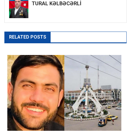
TURAL KƏLBƏCƏRLİ
RELATED POSTS