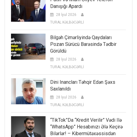
Danışığı Apardı
28 İyul 2026
TURAL KƏLBƏCƏRLİ
Bilgəh Çimərliyində Qaydaları
Pozan Sürücü Barəsində Tədbir
Görüldü
28 İyul 2026
TURAL KƏLBƏCƏRLİ
Dini Inancları Təhqir Edən Şəxs
Saxlanıldı
28 İyul 2026
TURAL KƏLBƏCƏRLİ
“TikTok”da “kredit Verilir” Vədi Ilə
“WhatsApp” Hesabınızı Ələ Keçirə
Bilərlər! – Kibermütəxəssisdən