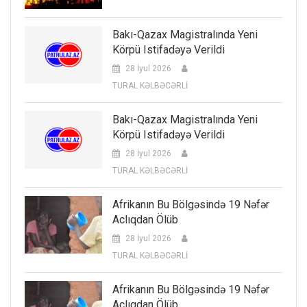
Bakı-Qazax Magistralında Yeni
Körpü Istifadəyə Verildi
28 İyul 2026
TURAL KƏLBƏCƏRLİ
Bakı-Qazax Magistralında Yeni
Körpü Istifadəyə Verildi
28 İyul 2026
TURAL KƏLBƏCƏRLİ
Afrikanın Bu Bölgəsində 19 Nəfər
Aclıqdan Ölüb
28 İyul 2026
TURAL KƏLBƏCƏRLİ
Afrikanın Bu Bölgəsində 19 Nəfər
Aclıqdan Ölüb