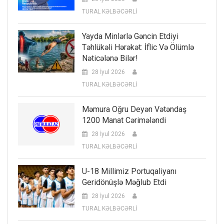
TURAL KƏLBƏCƏRLİ
Yayda Minlərlə Gəncin Etdiyi
Təhlükəli Hərəkət: İflic Və Ölümlə
Nəticələnə Bilər!
28 İyul 2026
TURAL KƏLBƏCƏRLİ
Məmura Oğru Deyən Vətəndaş
1200 Manat Cərimələndi
28 İyul 2026
TURAL KƏLBƏCƏRLİ
U-18 Millimiz Portuqaliyanı
Geridönüşlə Məğlub Etdi
28 İyul 2026
TURAL KƏLBƏCƏRLİ