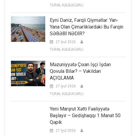
TURAL KƏLBƏCƏRLİ
Eyni Dəniz, Fərqli Qiymətlər: Yan-
Yana Olan Çimərliklərdəki Bu Fərqin
SƏBƏBİ NƏDİR?
27 İyul 2026
TURAL KƏLBƏCƏRLİ
Məzuniyyətə Çıxan Işçi Işdən
Qovula Bilər? – Vəkildən
AÇIQLAMA
27 İyul 2026
TURAL KƏLBƏCƏRLİ
Yeni Marşrut Xətti Fəaliyyətə
Başlayır – Gedişhaqqı 1 Manat 50
Qəpik
27 İyul 2026