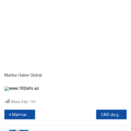
Mənbə: Haber Global
www.102info.az
Baxış Sayı:
101
Yazı
Marmaris yanğınının nəticələri nümayiş olundu – VİDEO
CAR-da gecə klubunda 22 nəfər ölü tapılıb
naviqasiyası