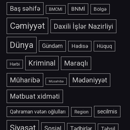
Baş səhifə
BNMİ
Bölgə
BMCMİ
Cəmiyyət
Daxili İşlər Nazirliyi
Dünya
Gündəm
Hadisə
Hüquq
Kriminal
Maraqlı
Hərbi
Müharibə
Mədəniyyət
Müsahibə
Mətbuat xidməti
secilmis
Qəhraman vətən oğlulları
Region
Siyasət
Sosial
Tədbirlər
Təhsil