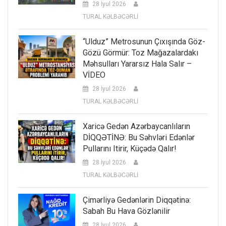
28 İyul 2026
TURAL KƏLBƏCƏRLİ
“Ulduz” Metrosunun Çıxışında Göz-
Gözü Görmür: Toz Mağazalardakı
Məhsulları Yararsız Hala Salır –
VİDEO
28 İyul 2026
TURAL KƏLBƏCƏRLİ
Xaricə Gedən Azərbaycanlıların
DİQQƏTİNƏ: Bu Səhvləri Edənlər
Pullarını Itirir, Küçədə Qalır!
28 İyul 2026
TURAL KƏLBƏCƏRLİ
Çimərliyə Gedənlərin Diqqətinə:
Sabah Bu Hava Gözlənilir
28 İyul 2026