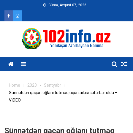
Skip
Cümə, Avqust 07, 2026
to
content
Home
2023
Sentyabr
Sünnətdən qaçan oğlanı tutmaq üçün ailəsi səfərbər oldu –
VİDEO
Sünnətdən qaçan oğlanı tutmaq