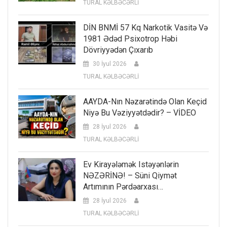
TURAL KƏLBƏCƏRLİ
DİN BNMİ 57 Kq Narkotik Vasitə Və
1981 Ədəd Psixotrop Həbi
Dövriyyədən Çıxarıb
30 İyul 2026
TURAL KƏLBƏCƏRLİ
AAYDA-Nın Nəzarətində Olan Keçid
Niyə Bu Vəziyyətdədir? – VİDEO
28 İyul 2026
TURAL KƏLBƏCƏRLİ
Ev Kirayələmək Istəyənlərin
NƏZƏRİNƏ! – Süni Qiymət
Artımının Pərdəarxası…
28 İyul 2026
TURAL KƏLBƏCƏRLİ