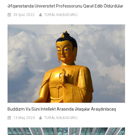
Əfqanıstanda Universitet Professorunu Qarət Edib Öldürdülər
20 İyun 2022
TURAL KƏLBƏCƏRLİ
Buddizm Və Süni Intellekt Arasında Əlaqələr Araşdırılacaq
13 May 2024
TURAL KƏLBƏCƏRLİ