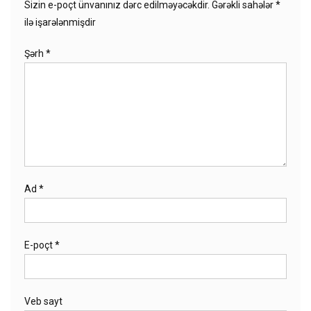
Sizin e-poçt ünvanınız dərc edilməyəcəkdir.
Gərəkli sahələr
*
ilə işarələnmişdir
Şərh
*
Ad
*
E-poçt
*
Veb sayt