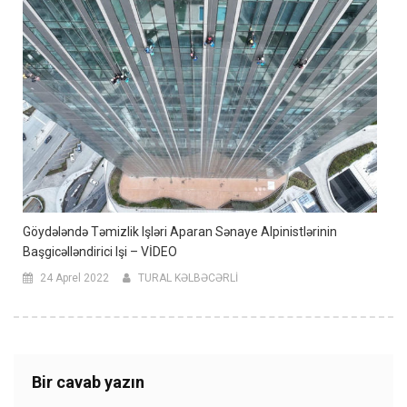
Göydələndə Təmizlik Işləri Aparan Sənaye Alpinistlərinin
Başgicəlləndirici Işi – VİDEO
24 Aprel 2022
TURAL KƏLBƏCƏRLİ
Bir cavab yazın