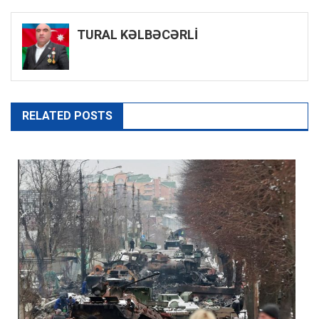
naviqasiyası
TURAL KƏLBƏCƏRLİ
RELATED POSTS