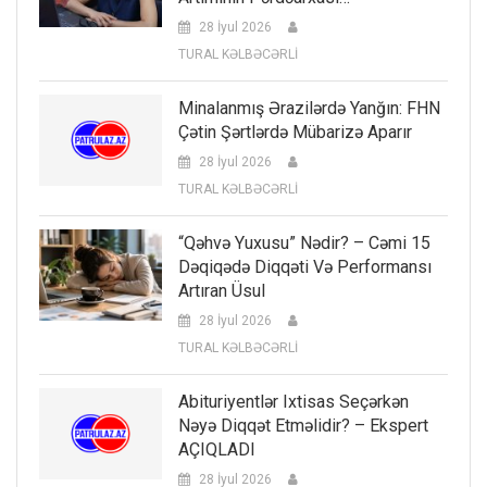
28 İyul 2026
TURAL KƏLBƏCƏRLİ
Minalanmış Ərazilərdə Yanğın: FHN
Çətin Şərtlərdə Mübarizə Aparır
28 İyul 2026
TURAL KƏLBƏCƏRLİ
“Qəhvə Yuxusu” Nədir? – Cəmi 15
Dəqiqədə Diqqəti Və Performansı
Artıran Üsul
28 İyul 2026
TURAL KƏLBƏCƏRLİ
Abituriyentlər Ixtisas Seçərkən
Nəyə Diqqət Etməlidir? – Ekspert
AÇIQLADI
28 İyul 2026