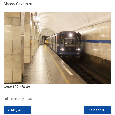
Mənbə: Gazeta.ru
www.102info.az
Baxış Sayı:
105
Yazı
ABŞ Ali Məhkəməsinın ilk afroamerikalı hakimi qadın oldu
Kainatın ilk tam rəngli şəkli yayımlanacaq