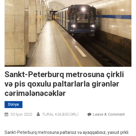
Sankt-Peterburq metrosuna çirkli
və pis qoxulu paltarlarla girənlər
cərimələnəcəklər
Dünya
On
30 İyun 2022
TURAL KƏLBƏCƏRLİ
Leave A Comment
Sankt-
Peterb
Sankt-Peterburq metrosuna paltarsız və ayaqqabısız, yaxud çirkli
Metro