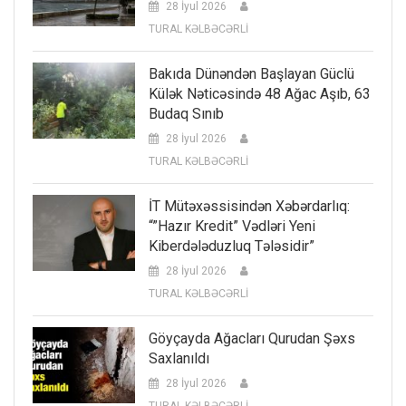
28 İyul 2026
TURAL KƏLBƏCƏRLİ
Bakıda Dünəndən Başlayan Güclü
Külək Nəticəsində 48 Ağac Aşıb, 63
Budaq Sınıb
28 İyul 2026
TURAL KƏLBƏCƏRLİ
İT Mütəxəssisindən Xəbərdarlıq:
“”Hazır Kredit” Vədləri Yeni
Kiberdələduzluq Tələsidir”
28 İyul 2026
TURAL KƏLBƏCƏRLİ
Göyçayda Ağacları Qurudan Şəxs
Saxlanıldı
28 İyul 2026
TURAL KƏLBƏCƏRLİ