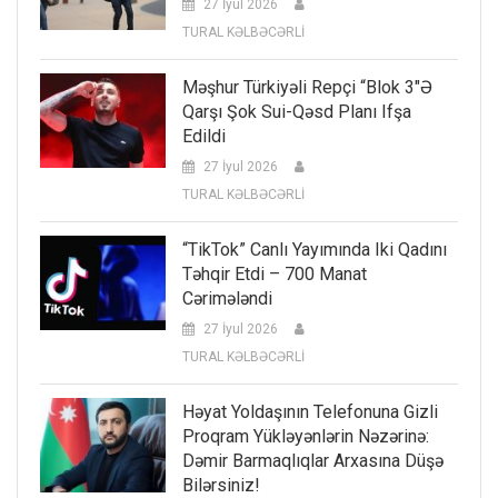
27 İyul 2026
TURAL KƏLBƏCƏRLİ
Məşhur Türkiyəli Repçi “Blok 3″ə
Qarşı Şok Sui-Qəsd Planı Ifşa
Edildi
27 İyul 2026
TURAL KƏLBƏCƏRLİ
“TikTok” Canlı Yayımında Iki Qadını
Təhqir Etdi – 700 Manat
Cərimələndi
27 İyul 2026
TURAL KƏLBƏCƏRLİ
Həyat Yoldaşının Telefonuna Gizli
Proqram Yükləyənlərin Nəzərinə:
Dəmir Barmaqlıqlar Arxasına Düşə
Bilərsiniz!