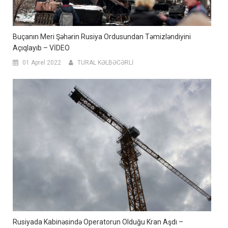
Buçanın Meri Şəhərin Rusiya Ordusundan Təmizləndiyini
Açıqlayıb – VİDEO
01 Aprel 2022
TURAL KƏLBƏCƏRLİ
Rusiyada Kabinəsində Operatorun Olduğu Kran Aşdı –