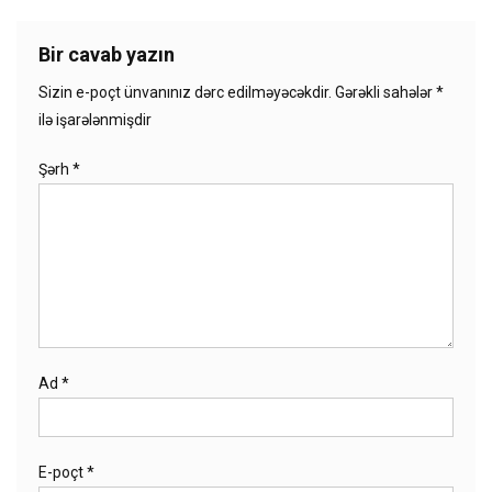
Bir cavab yazın
Sizin e-poçt ünvanınız dərc edilməyəcəkdir.
Gərəkli sahələr
*
ilə işarələnmişdir
Şərh
*
Ad
*
E-poçt
*