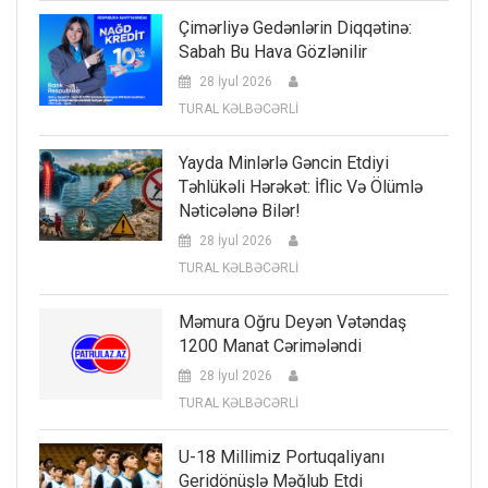
Çimərliyə Gedənlərin Diqqətinə:
Sabah Bu Hava Gözlənilir
28 İyul 2026
TURAL KƏLBƏCƏRLİ
Yayda Minlərlə Gəncin Etdiyi
Təhlükəli Hərəkət: İflic Və Ölümlə
Nəticələnə Bilər!
28 İyul 2026
TURAL KƏLBƏCƏRLİ
Məmura Oğru Deyən Vətəndaş
1200 Manat Cərimələndi
28 İyul 2026
TURAL KƏLBƏCƏRLİ
U-18 Millimiz Portuqaliyanı
Geridönüşlə Məğlub Etdi