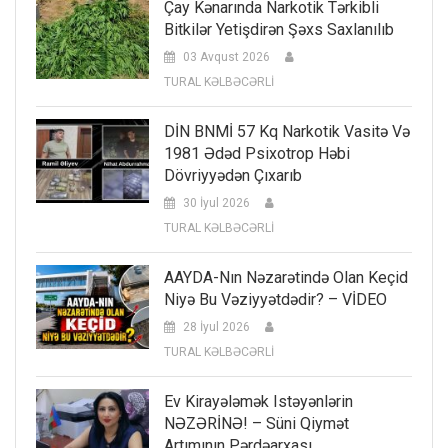
Çay Kənarında Narkotik Tərkibli
Bitkilər Yetişdirən Şəxs Saxlanılıb
03 Avqust 2026
TURAL KƏLBƏCƏRLİ
DİN BNMİ 57 Kq Narkotik Vasitə Və
1981 Ədəd Psixotrop Həbi
Dövriyyədən Çıxarıb
30 İyul 2026
TURAL KƏLBƏCƏRLİ
AAYDA-Nın Nəzarətində Olan Keçid
Niyə Bu Vəziyyətdədir? – VİDEO
28 İyul 2026
TURAL KƏLBƏCƏRLİ
Ev Kirayələmək Istəyənlərin
NƏZƏRİNƏ! – Süni Qiymət
Artımının Pərdəarxası…