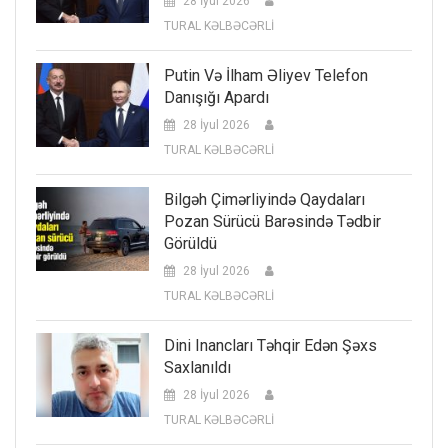
28 İyul 2026
TURAL KƏLBƏCƏRLİ
Putin Və İlham Əliyev Telefon
Danışığı Apardı
28 İyul 2026
TURAL KƏLBƏCƏRLİ
Bilgəh Çimərliyində Qaydaları
Pozan Sürücü Barəsində Tədbir
Görüldü
28 İyul 2026
TURAL KƏLBƏCƏRLİ
Dini Inancları Təhqir Edən Şəxs
Saxlanıldı
28 İyul 2026
TURAL KƏLBƏCƏRLİ