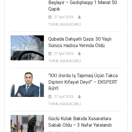
Başlayır – Gedişhaqqı 1 Manat 50
Qəpik
27 İyul 2026
TURAL KƏLBƏCƏRLİ
Qubada Dəhşətli Qəza: 30 Yaşlı
Sürücü Hadisə Yerində Öldü
27 İyul 2026
TURAL KƏLBƏCƏRLİ
“XXI Əsrdə Iş Tapmaq Üçün Təkcə
Diplom Kifayət Deyil” – EKSPERT
RƏYİ
27 İyul 2026
TURAL KƏLBƏCƏRLİ
Güclü Külək Bakıda Xəsarətlərə
Səbəb Oldu – 3 Nəfər Yaralandı