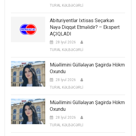
TURAL KƏLBƏCƏRLİ
Abituriyentlər Ixtisas Seçərkən
Nəyə Diqqət Etməlidir? – Ekspert
AÇIQLADI
28 İyul 2026
TURAL KƏLBƏCƏRLİ
Müəllimini Güllələyən Şagirdə Hökm
Oxundu
28 İyul 2026
TURAL KƏLBƏCƏRLİ
Müəllimini Güllələyən Şagirdə Hökm
Oxundu
28 İyul 2026
TURAL KƏLBƏCƏRLİ