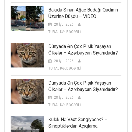
Bakıda Sınan Ağac Budağı Qadının
Üzərinə Düşdü – VİDEO
28 İyul 2026
TURAL KƏLBƏCƏRLİ
Dünyada Ən Çox Pişik Yaşayan
Ölkələr – Azərbaycan Siyahıdadır?
28 İyul 2026
TURAL KƏLBƏCƏRLİ
Dünyada Ən Çox Pişik Yaşayan
Ölkələr – Azərbaycan Siyahıdadır?
28 İyul 2026
TURAL KƏLBƏCƏRLİ
Külək Nə Vaxt Səngiyəcək? –
Sinoptiklərdən Açıqlama