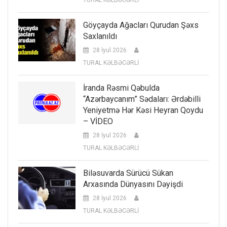
Göyçayda Ağacları Qurudan Şəxs
Saxlanıldı
28 İyul 2026
TURAL KƏLBƏCƏRLİ
İranda Rəsmi Qəbulda
“Azərbaycanım” Sədaları: Ərdəbilli
Yeniyetmə Hər Kəsi Heyran Qoydu
– VİDEO
28 İyul 2026
TURAL KƏLBƏCƏRLİ
Biləsuvarda Sürücü Sükan
Arxasında Dünyasını Dəyişdi
28 İyul 2026
TURAL KƏLBƏCƏRLİ