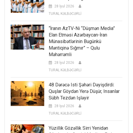
28 İyul 2026
TURAL KƏLBƏCƏRLİ
“İranın AzTV-Ni “düşmən Media”
Elan Etməsi Azərbaycan-İran
Münasibətlərinin Bugünkü
Məntiqinə Sığmır” – Qulu
Məhərrəmli
28 İyul 2026
TURAL KƏLBƏCƏRLİ
48 Dərəcə Isti Şəhəri Dəyişdirdi:
Quşlar Göydən Yerə Düşür, Insanlar
Sübh Tezdən Işləyir
28 İyul 2026
TURAL KƏLBƏCƏRLİ
Yüzillik Gözəllik Sirri Yenidən