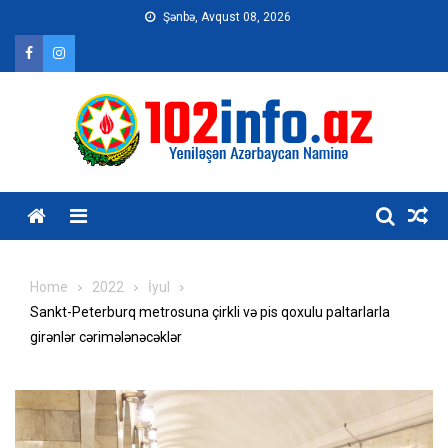
Skip
Şənbə, Avqust 08, 2026
to
content
Home
2022
İyul
Sankt-Peterburq metrosuna çirkli və pis qoxulu paltarlarla
girənlər cərimələnəcəklər