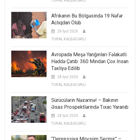
TURAL KƏLBƏCƏRLİ
Afrikanın Bu Bölgəsində 19 Nəfər
Aclıqdan Ölüb
28 İyul 2026
TURAL KƏLBƏCƏRLİ
Avropada Meşə Yanğınları Fəlakətli
Həddə Çatıb: 360 Mindən Çox Insan
Təxliyə Edilib
28 İyul 2026
TURAL KƏLBƏCƏRLİ
Sürücülərin Nəzərinə! – Bakının
Əsas Prospektlərində Tıxac Yaranıb
28 İyul 2026
TURAL KƏLBƏCƏRLİ
“Depressiya Mövsüm Seçmir” –