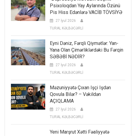
Psixoloqdan Yay Aylarında Özünü
Pis Hiss Edənlərə VACİB TÖVSİYƏ
27 İyul 2026
TURAL KƏLBƏCƏRLİ
Eyni Dəniz, Fərqli Qiymətlər: Yan-
Yana Olan Çimərliklərdəki Bu Fərqin
SƏBƏBİ NƏDİR?
27 İyul 2026
TURAL KƏLBƏCƏRLİ
Məzuniyyətə Çıxan Işçi Işdən
Qovula Bilər? – Vəkildən
AÇIQLAMA
27 İyul 2026
TURAL KƏLBƏCƏRLİ
Yeni Marşrut Xətti Fəaliyyətə