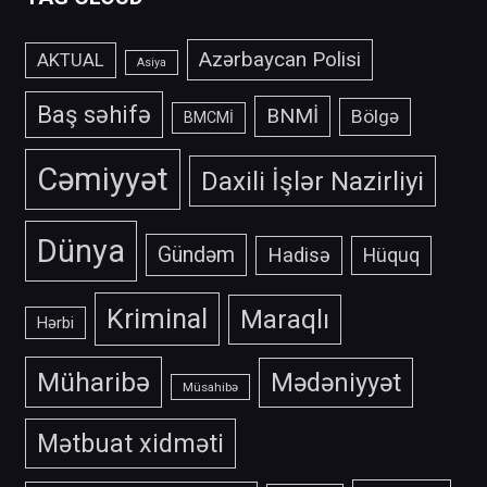
Azərbaycan Polisi
AKTUAL
Asiya
Baş səhifə
BNMİ
Bölgə
BMCMİ
Cəmiyyət
Daxili İşlər Nazirliyi
Dünya
Gündəm
Hadisə
Hüquq
Kriminal
Maraqlı
Hərbi
Müharibə
Mədəniyyət
Müsahibə
Mətbuat xidməti