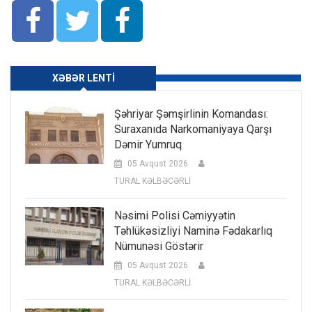
XƏBƏR LENTI
Şəhriyar Şəmşirlinin Komandası:
Suraxanıda Narkomaniyaya Qarşı
Dəmir Yumruq
05 Avqust 2026
TURAL KƏLBƏCƏRLİ
Nəsimi Polisi Cəmiyyətin
Təhlükəsizliyi Naminə Fədakarlıq
Nümunəsi Göstərir
05 Avqust 2026
TURAL KƏLBƏCƏRLİ