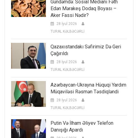
Gündəmdə: Sosial Medianı Fəth
Edən Mərakeş Dodaq Boyası –
Aker Fassi Nədir?
28 İyul 2026
TURAL KƏLBƏCƏRLİ
Qazaxıstandakı Səfirimiz Də Geri
Çağırıldı
28 İyul 2026
TURAL KƏLBƏCƏRLİ
Azərbaycan-Ukrayna Hüquqi Yardım
Müqaviləsi Rəsmən Təsdiqləndi
28 İyul 2026
TURAL KƏLBƏCƏRLİ
Putin Və İlham Əliyev Telefon
Danışığı Apardı