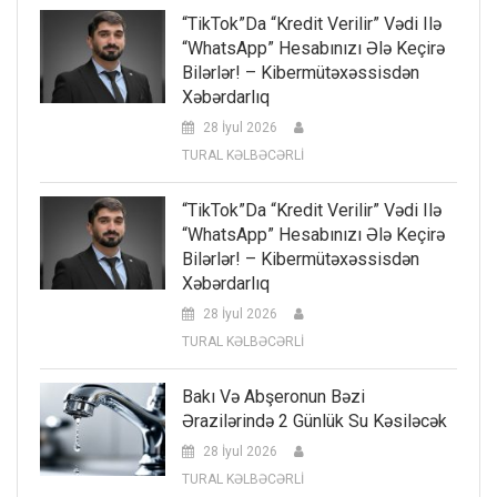
“TikTok”da “kredit Verilir” Vədi Ilə
“WhatsApp” Hesabınızı Ələ Keçirə
Bilərlər! – Kibermütəxəssisdən
Xəbərdarlıq
28 İyul 2026
TURAL KƏLBƏCƏRLİ
“TikTok”da “kredit Verilir” Vədi Ilə
“WhatsApp” Hesabınızı Ələ Keçirə
Bilərlər! – Kibermütəxəssisdən
Xəbərdarlıq
28 İyul 2026
TURAL KƏLBƏCƏRLİ
Bakı Və Abşeronun Bəzi
Ərazilərində 2 Günlük Su Kəsiləcək
28 İyul 2026
TURAL KƏLBƏCƏRLİ