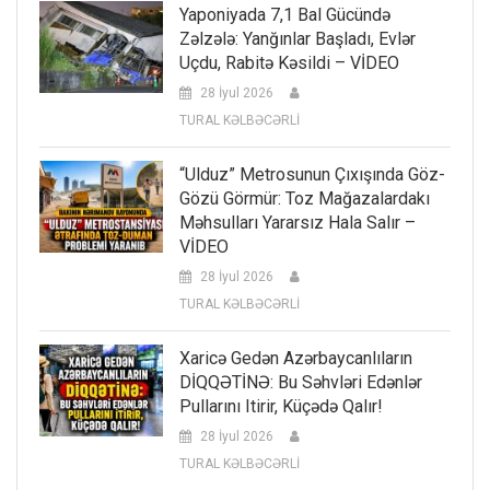
Yaponiyada 7,1 Bal Gücündə
Zəlzələ: Yanğınlar Başladı, Evlər
Uçdu, Rabitə Kəsildi – VİDEO
28 İyul 2026
TURAL KƏLBƏCƏRLİ
“Ulduz” Metrosunun Çıxışında Göz-
Gözü Görmür: Toz Mağazalardakı
Məhsulları Yararsız Hala Salır –
VİDEO
28 İyul 2026
TURAL KƏLBƏCƏRLİ
Xaricə Gedən Azərbaycanlıların
DİQQƏTİNƏ: Bu Səhvləri Edənlər
Pullarını Itirir, Küçədə Qalır!
28 İyul 2026
TURAL KƏLBƏCƏRLİ