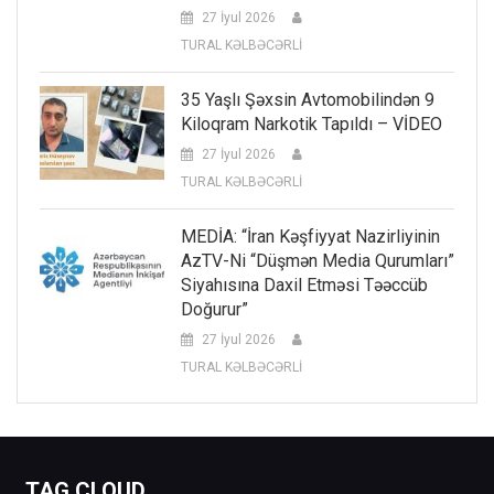
27 İyul 2026
TURAL KƏLBƏCƏRLİ
35 Yaşlı Şəxsin Avtomobilindən 9
Kiloqram Narkotik Tapıldı – VİDEO
27 İyul 2026
TURAL KƏLBƏCƏRLİ
MEDİA: “İran Kəşfiyyat Nazirliyinin
AzTV-Ni “düşmən Media Qurumları”
Siyahısına Daxil Etməsi Təəccüb
Doğurur”
27 İyul 2026
TURAL KƏLBƏCƏRLİ
TAG CLOUD