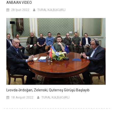
ANBAAN VİDEO
28 İyun 2022
TURAL KƏLBƏCƏRLİ
Lvovda Ərdoğan, Zelenski, Quterreş Görüşü Başlayıb
18 Avqust 2022
TURAL KƏLBƏCƏRLİ