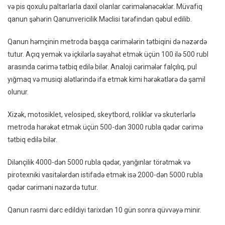
və pis qoxulu paltarlarla daxil olanlar cərimələnəcəklər. Müvafiq
Çirkli
qanun şəhərin Qanunvericilik Məclisi tərəfindən qəbul edilib.
Və
Pis
Qanun həmçinin metroda başqa cərimələrin tətbiqini də nəzərdə
Qoxul
tutur. Açıq yemək və içkilərlə səyahət etmək üçün 100 ilə 500 rubl
Paltarl
arasında cərimə tətbiq edilə bilər. Analoji cərimələr falçılıq, pul
Girənl
yığmaq və musiqi alətlərində ifa etmək kimi hərəkətlərə də şamil
Cərimə
olunur.
Xizək, motosiklet, velosiped, skeytbord, roliklər və skuterlərlə
metroda hərəkət etmək üçün 500-dən 3000 rubla qədər cərimə
tətbiq edilə bilər.
Dilənçilik 4000-dən 5000 rubla qədər, yanğınlar törətmək və
pirotexniki vasitələrdən istifadə etmək isə 2000-dən 5000 rubla
qədər cəriməni nəzərdə tutur.
Qanun rəsmi dərc edildiyi tarixdən 10 gün sonra qüvvəyə minir.