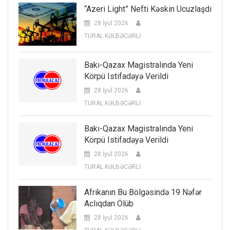
“Azeri Light” Nefti Kəskin Ucuzlaşdı
28 İyul 2026
TURAL KƏLBƏCƏRLİ
Bakı-Qazax Magistralında Yeni
Körpü Istifadəyə Verildi
28 İyul 2026
TURAL KƏLBƏCƏRLİ
Bakı-Qazax Magistralında Yeni
Körpü Istifadəyə Verildi
28 İyul 2026
TURAL KƏLBƏCƏRLİ
Afrikanın Bu Bölgəsində 19 Nəfər
Aclıqdan Ölüb
28 İyul 2026