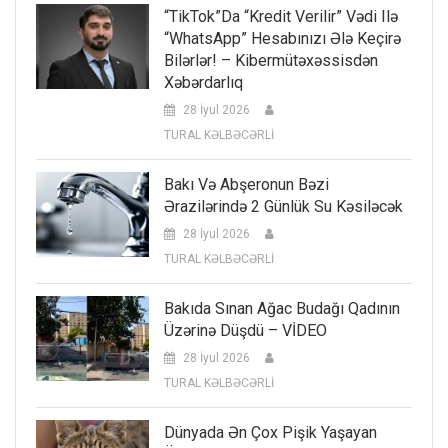
“TikTok”da “kredit Verilir” Vədi Ilə
“WhatsApp” Hesabınızı Ələ Keçirə
Bilərlər! – Kibermütəxəssisdən
Xəbərdarlıq
28 İyul 2026
TURAL KƏLBƏCƏRLİ
Bakı Və Abşeronun Bəzi
Ərazilərində 2 Günlük Su Kəsiləcək
28 İyul 2026
TURAL KƏLBƏCƏRLİ
Bakıda Sınan Ağac Budağı Qadının
Üzərinə Düşdü – VİDEO
28 İyul 2026
TURAL KƏLBƏCƏRLİ
Dünyada Ən Çox Pişik Yaşayan