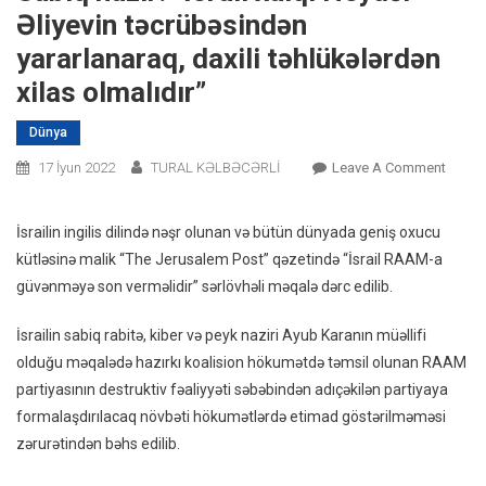
Əliyevin təcrübəsindən
yararlanaraq, daxili təhlükələrdən
xilas olmalıdır”
Dünya
On
17 İyun 2022
TURAL KƏLBƏCƏRLİ
Leave A Comment
Sabiq
Nazir:
İsrailin ingilis dilində nəşr olunan və bütün dünyada geniş oxucu
“İsrail
kütləsinə malik “The Jerusalem Post” qəzetində “İsrail RAAM-a
Xalqı
güvənməyə son verməlidir” sərlövhəli məqalə dərc edilib.
Heydə
Əliyev
İsrailin sabiq rabitə, kiber və peyk naziri Ayub Karanın müəllifi
Təcrü
olduğu məqalədə hazırkı koalision hökumətdə təmsil olunan RAAM
Yararl
partiyasının destruktiv fəaliyyəti səbəbindən adıçəkilən partiyaya
Daxili
formalaşdırılacaq növbəti hökumətlərdə etimad göstərilməməsi
Təhlük
Xilas
zərurətindən bəhs edilib.
Olmalı