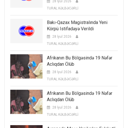
28 İyul 2026
TURAL KƏLBƏCƏRLİ
Bakı-Qazax Magistralında Yeni
Körpü Istifadəyə Verildi
28 İyul 2026
TURAL KƏLBƏCƏRLİ
Afrikanın Bu Bölgəsində 19 Nəfər
Aclıqdan Ölüb
28 İyul 2026
TURAL KƏLBƏCƏRLİ
Afrikanın Bu Bölgəsində 19 Nəfər
Aclıqdan Ölüb
28 İyul 2026
TURAL KƏLBƏCƏRLİ