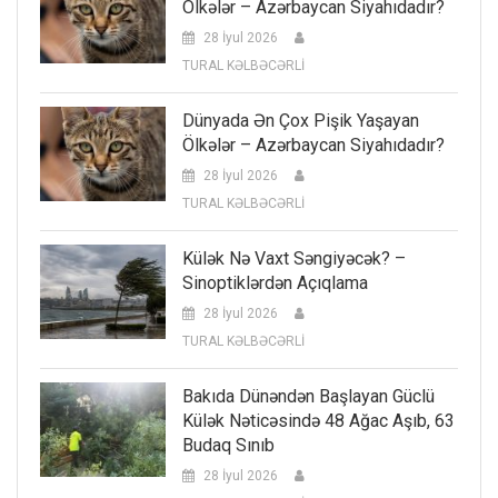
Ölkələr – Azərbaycan Siyahıdadır?
28 İyul 2026
TURAL KƏLBƏCƏRLİ
Dünyada Ən Çox Pişik Yaşayan
Ölkələr – Azərbaycan Siyahıdadır?
28 İyul 2026
TURAL KƏLBƏCƏRLİ
Külək Nə Vaxt Səngiyəcək? –
Sinoptiklərdən Açıqlama
28 İyul 2026
TURAL KƏLBƏCƏRLİ
Bakıda Dünəndən Başlayan Güclü
Külək Nəticəsində 48 Ağac Aşıb, 63
Budaq Sınıb
28 İyul 2026