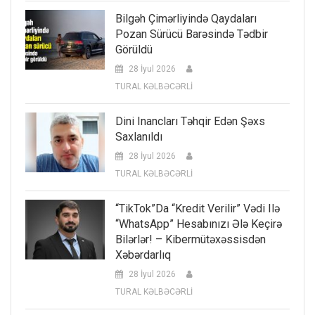
Bilgəh Çimərliyində Qaydaları
Pozan Sürücü Barəsində Tədbir
Görüldü
28 İyul 2026
TURAL KƏLBƏCƏRLİ
Dini Inancları Təhqir Edən Şəxs
Saxlanıldı
28 İyul 2026
TURAL KƏLBƏCƏRLİ
“TikTok”da “kredit Verilir” Vədi Ilə
“WhatsApp” Hesabınızı Ələ Keçirə
Bilərlər! – Kibermütəxəssisdən
Xəbərdarlıq
28 İyul 2026
TURAL KƏLBƏCƏRLİ