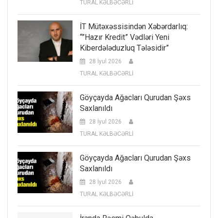
TURAL KƏLBƏCƏRLİ
İT Mütəxəssisindən Xəbərdarlıq:
“”Hazır Kredit” Vədləri Yeni
Kiberdələduzluq Tələsidir”
28 İyul 2026
TURAL KƏLBƏCƏRLİ
Göyçayda Ağacları Qurudan Şəxs
Saxlanıldı
28 İyul 2026
TURAL KƏLBƏCƏRLİ
Göyçayda Ağacları Qurudan Şəxs
Saxlanıldı
28 İyul 2026
TURAL KƏLBƏCƏRLİ