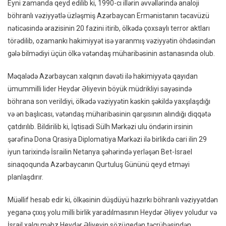
Eyni zamanda qeyd edilib ki, 1990-cı illərin əvvəllərində analoji
böhranlı vəziyyətlə üzləşmiş Azərbaycan Ermənistanın təcavüzü
nəticəsində ərazisinin 20 fazini itirib, ölkədə çoxsaylı terror aktları
törədilib, ozamankı hakimiyyət isə yaranmış vəziyyətin öhdəsindən
gələ bilmədiyi üçün ölkə vətəndaş müharibəsinin astanasında olub.
Məqalədə Azərbaycan xalqının dəvəti ilə hakimiyyətə qayıdan
ümummilli lider Heydər Əliyevin böyük müdrikliyi sayəsində
böhrana son verildiyi, ölkədə vəziyyətin kəskin şəkildə yaxşılaşdığı
və ən başlıcası, vətəndaş müharibəsinin qarşısının alındığı diqqətə
çatdırılıb. Bildirilib ki, İqtisadi Sülh Mərkəzi ulu öndərin irsinin
şərəfinə Dona Qrasiya Diplomatiya Mərkəzi ilə birlikdə cari ilin 29
iyun tarixində İsrailin Netanya şəhərində yerləşən Bet-İsrael
sinaqoqunda Azərbaycanın Qurtuluş Gününü qeyd etməyi
planlaşdırır.
Müəllif hesab edir ki, ölkəsinin düşdüyü hazırkı böhranlı vəziyyətdən
yeganə çıxış yolu milli birlik yaradılmasının Heydər Əliyev yoludur və
İsrail xalqı məhz Heydər Əliyevin sözügedən təcrübəsindən