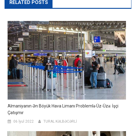
RELATED POSTS
Almaniyanın Ən Böyük Hava Limanı Problemlə Üz-Üzə: İşçi
Çatışmır
06 İyul 2022
TURAL KƏLBƏCƏRLİ