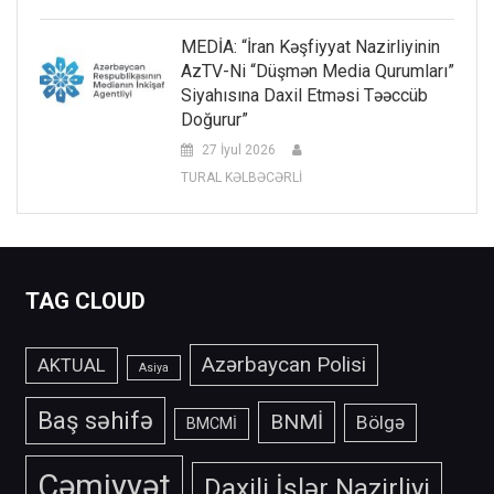
MEDİA: “İran Kəşfiyyat Nazirliyinin
AzTV-Ni “düşmən Media Qurumları”
Siyahısına Daxil Etməsi Təəccüb
Doğurur”
27 İyul 2026
TURAL KƏLBƏCƏRLİ
TAG CLOUD
Azərbaycan Polisi
AKTUAL
Asiya
Baş səhifə
BNMİ
Bölgə
BMCMİ
Cəmiyyət
Daxili İşlər Nazirliyi