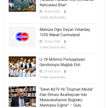
Nəticələnə Bilər!
28 İyul 2026
TURAL KƏLBƏCƏRLİ
Məmura Oğru Deyən Vətəndaş
1200 Manat Cərimələndi
28 İyul 2026
TURAL KƏLBƏCƏRLİ
U-18 Millimiz Portuqaliyanı
Geridönüşlə Məğlub Etdi
28 İyul 2026
TURAL KƏLBƏCƏRLİ
“İranın AzTV-Ni “düşmən Media”
Elan Etməsi Azərbaycan-İran
Münasibətlərinin Bugünkü
Məntiqinə Sığmır” – Qulu