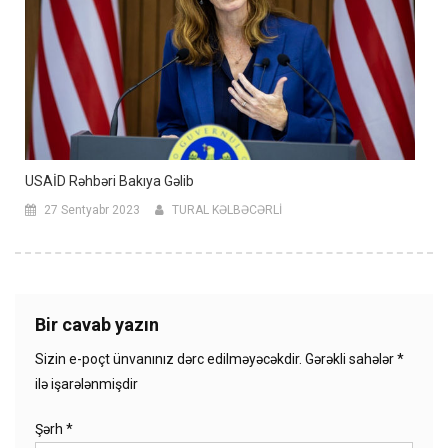
USAİD Rəhbəri Bakıya Gəlib
27 Sentyabr 2023
TURAL KƏLBƏCƏRLİ
Bir cavab yazın
Sizin e-poçt ünvanınız dərc edilməyəcəkdir.
Gərəkli sahələr
*
ilə işarələnmişdir
Şərh
*