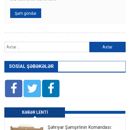
Axtarış:
SOSIAL ŞƏBƏKƏLƏR
XƏBƏR LENTI
Şəhriyar Şəmşirlinin Komandası: