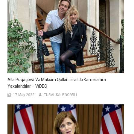
Alla Puqaçova Və Maksim Qalkin İsraildə Kameralara
Yaxalandılar – VİDEO
17 May 2022
TURAL KƏLBƏCƏRLİ