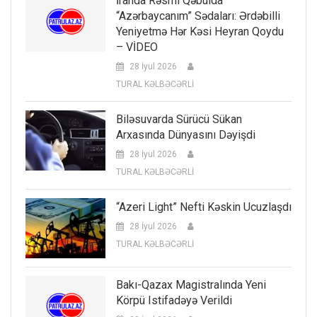
İranda Rəsmi Qəbulda
“Azərbaycanım” Sədaları: Ərdəbilli
Yeniyetmə Hər Kəsi Heyran Qoydu
– VİDEO
28 İyul 2026
TURAL KƏLBƏCƏRLİ
Biləsuvarda Sürücü Sükan
Arxasında Dünyasını Dəyişdi
28 İyul 2026
TURAL KƏLBƏCƏRLİ
“Azeri Light” Nefti Kəskin Ucuzlaşdı
28 İyul 2026
TURAL KƏLBƏCƏRLİ
Bakı-Qazax Magistralında Yeni
Körpü Istifadəyə Verildi