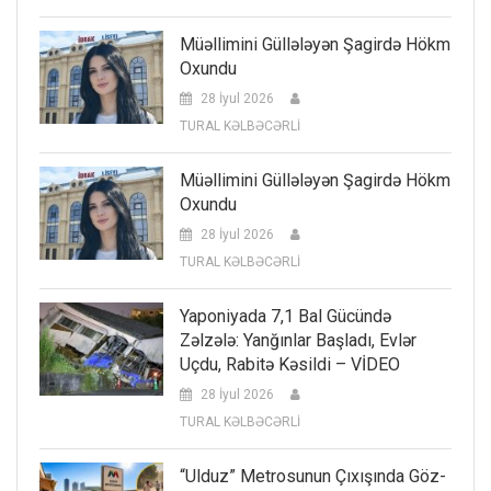
Müəllimini Güllələyən Şagirdə Hökm
Oxundu
28 İyul 2026
TURAL KƏLBƏCƏRLİ
Müəllimini Güllələyən Şagirdə Hökm
Oxundu
28 İyul 2026
TURAL KƏLBƏCƏRLİ
Yaponiyada 7,1 Bal Gücündə
Zəlzələ: Yanğınlar Başladı, Evlər
Uçdu, Rabitə Kəsildi – VİDEO
28 İyul 2026
TURAL KƏLBƏCƏRLİ
“Ulduz” Metrosunun Çıxışında Göz-