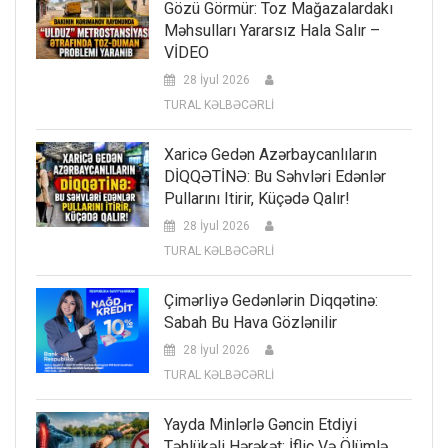
Gözü Görmür: Toz Mağazalardakı
Məhsulları Yararsız Hala Salır –
VİDEO
28 İyul 2026
TURAL KƏLBƏCƏRLİ
Xaricə Gedən Azərbaycanlıların
DİQQƏTİNƏ: Bu Səhvləri Edənlər
Pullarını Itirir, Küçədə Qalır!
28 İyul 2026
TURAL KƏLBƏCƏRLİ
Çimərliyə Gedənlərin Diqqətinə:
Sabah Bu Hava Gözlənilir
28 İyul 2026
TURAL KƏLBƏCƏRLİ
Yayda Minlərlə Gəncin Etdiyi
Təhlükəli Hərəkət: İflic Və Ölümlə