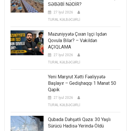
SƏBƏBİ NƏDİR?
27 İyul 2026
TURAL KƏLBƏCƏRLİ
Məzuniyyətə Çıxan Işçi Işdən
Qovula Bilər? – Vəkildən
AÇIQLAMA
27 İyul 2026
TURAL KƏLBƏCƏRLİ
Yeni Marşrut Xətti Fəaliyyətə
Başlayır – Gedişhaqqı 1 Manat 50
Qəpik
27 İyul 2026
TURAL KƏLBƏCƏRLİ
Qubada Dəhşətli Qəza: 30 Yaşlı
Sürücü Hadisə Yerində Öldü