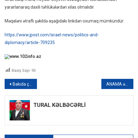
yararlanaraq daxili təhlükələrdən xilas olmalıdır.
Məqaləni ətraflı şəkildə aşağıdakı linkdən oxumaq mümkündür:
https://www.jpost.com/israel-news/politics-and-
diplomacy/article-709235
www.102info.az
Baxış Sayı:
93
Yazı
Bakıda çoxmərətəbəli yaşayış binası yanır
ANAMA əməkdaşı Cəbrayılda minaya DÜŞDÜ
naviqasiyası
TURAL KƏLBƏCƏRLİ