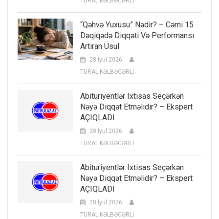
TURAL KƏLBƏCƏRLİ
“Qəhvə Yuxusu” Nədir? – Cəmi 15
Dəqiqədə Diqqəti Və Performansı
Artıran Üsul
28 İyul 2026
TURAL KƏLBƏCƏRLİ
Abituriyentlər Ixtisas Seçərkən
Nəyə Diqqət Etməlidir? – Ekspert
AÇIQLADI
28 İyul 2026
TURAL KƏLBƏCƏRLİ
Abituriyentlər Ixtisas Seçərkən
Nəyə Diqqət Etməlidir? – Ekspert
AÇIQLADI
28 İyul 2026
TURAL KƏLBƏCƏRLİ