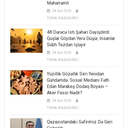
Məhərrəmli
28 İyul 2026
TURAL KƏLBƏCƏRLİ
48 Dərəcə Isti Şəhəri Dəyişdirdi:
Quşlar Göydən Yerə Düşür, Insanlar
Sübh Tezdən Işləyir
28 İyul 2026
TURAL KƏLBƏCƏRLİ
Yüzillik Gözəllik Sirri Yenidən
Gündəmdə: Sosial Medianı Fəth
Edən Mərakeş Dodaq Boyası –
Aker Fassi Nədir?
28 İyul 2026
TURAL KƏLBƏCƏRLİ
Qazaxıstandakı Səfirimiz Də Geri