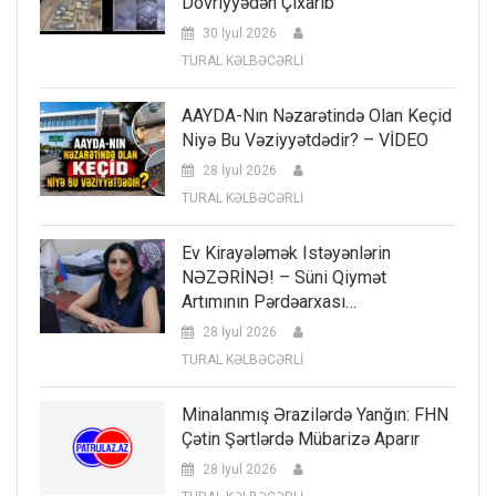
Dövriyyədən Çıxarıb
30 İyul 2026
TURAL KƏLBƏCƏRLİ
AAYDA-Nın Nəzarətində Olan Keçid
Niyə Bu Vəziyyətdədir? – VİDEO
28 İyul 2026
TURAL KƏLBƏCƏRLİ
Ev Kirayələmək Istəyənlərin
NƏZƏRİNƏ! – Süni Qiymət
Artımının Pərdəarxası…
28 İyul 2026
TURAL KƏLBƏCƏRLİ
Minalanmış Ərazilərdə Yanğın: FHN
Çətin Şərtlərdə Mübarizə Aparır
28 İyul 2026