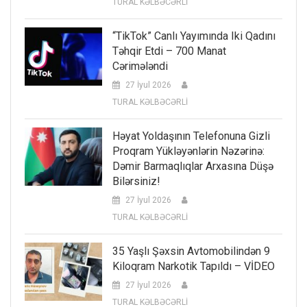
TURAL KƏLBƏCƏRLİ
“TikTok” Canlı Yayımında Iki Qadını
Təhqir Etdi – 700 Manat
Cərimələndi
27 İyul 2026
TURAL KƏLBƏCƏRLİ
Həyat Yoldaşının Telefonuna Gizli
Proqram Yükləyənlərin Nəzərinə:
Dəmir Barmaqlıqlar Arxasına Düşə
Bilərsiniz!
27 İyul 2026
TURAL KƏLBƏCƏRLİ
35 Yaşlı Şəxsin Avtomobilindən 9
Kiloqram Narkotik Tapıldı – VİDEO
27 İyul 2026
TURAL KƏLBƏCƏRLİ