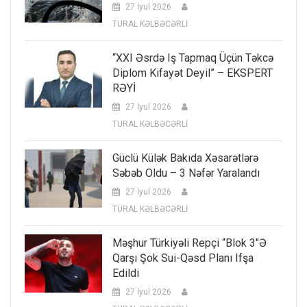
27 İyul 2026
TURAL KƏLBƏCƏRLİ
“XXI Əsrdə Iş Tapmaq Üçün Təkcə
Diplom Kifayət Deyil” – EKSPERT
RƏYİ
27 İyul 2026
TURAL KƏLBƏCƏRLİ
Güclü Külək Bakıda Xəsarətlərə
Səbəb Oldu – 3 Nəfər Yaralandı
27 İyul 2026
TURAL KƏLBƏCƏRLİ
Məşhur Türkiyəli Repçi “Blok 3″ə
Qarşı Şok Sui-Qəsd Planı Ifşa
Edildi
27 İyul 2026