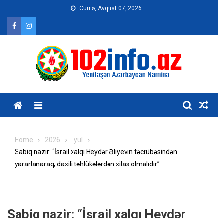
Skip
Cümə, Avqust 07, 2026
to
content
Home
2026
İyul
Sabiq nazir: “İsrail xalqı Heydər Əliyevin təcrübəsindən
yararlanaraq, daxili təhlükələrdən xilas olmalıdır”
Sabiq nazir: “İsrail xalqı Heydər