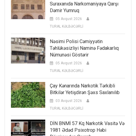
Suraxanıda Narkomaniyaya Qarşı
Dəmir Yumruq
05 Avqust 2026
TURAL KƏLBƏCƏRLİ
Nəsimi Polisi Cəmiyyətin
Təhlükəsizliyi Naminə Fədakarlıq
Nümunəsi Göstərir
05 Avqust 2026
TURAL KƏLBƏCƏRLİ
Çay Kənarında Narkotik Tərkibli
Bitkilər Yetişdirən Şəxs Saxlanılıb
03 Avqust 2026
TURAL KƏLBƏCƏRLİ
DİN BNMİ 57 Kq Narkotik Vasitə Və
1981 Ədəd Psixotrop Həbi