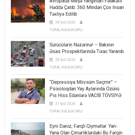
Avropada Meşə Yanğınları Fəlakətli
Həddə Çatıb: 360 Mindən Çox Insan
Təxliyə Edilib
28 İyul 2026
TURAL KƏLBƏCƏRLİ
Sürücülərin Nəzərinə! – Bakının
Əsas Prospektlərində Tıxac Yaranıb
28 İyul 2026
TURAL KƏLBƏCƏRLİ
“Depressiya Mövsüm Seçmir” –
Psixoloqdan Yay Aylarında Özünü
Pis Hiss Edənlərə VACİB TÖVSİYƏ
27 İyul 2026
TURAL KƏLBƏCƏRLİ
Eyni Dəniz, Fərqli Qiymətlər: Yan-
Yana Olan Çimərliklərdəki Bu Fərqin