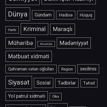
Dünya
Gündəm
Hadisə
Hüquq
Kriminal
Maraqlı
Hərbi
Müharibə
Mədəniyyət
Müsahibə
Mətbuat xidməti
secilmis
Qəhraman vətən oğlulları
Region
Siyasət
Sosial
Tədbirlər
Təhsil
Yol patrul xidməti
Ölkə