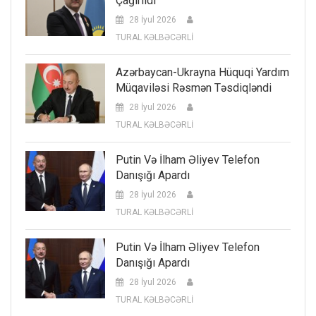
Çağırıldı
28 İyul 2026
TURAL KƏLBƏCƏRLİ
Azərbaycan-Ukrayna Hüquqi Yardım
Müqaviləsi Rəsmən Təsdiqləndi
28 İyul 2026
TURAL KƏLBƏCƏRLİ
Putin Və İlham Əliyev Telefon
Danışığı Apardı
28 İyul 2026
TURAL KƏLBƏCƏRLİ
Putin Və İlham Əliyev Telefon
Danışığı Apardı
28 İyul 2026
TURAL KƏLBƏCƏRLİ