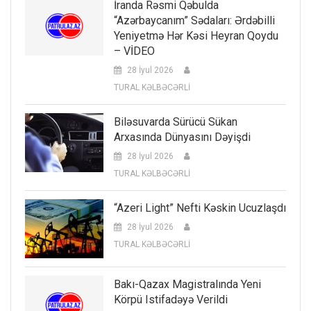
İranda Rəsmi Qəbulda
“Azərbaycanım” Sədaları: Ərdəbilli
Yeniyetmə Hər Kəsi Heyran Qoydu
– VİDEO
28 İyul 2026
TURAL KƏLBƏCƏRLİ
Biləsuvarda Sürücü Sükan
Arxasında Dünyasını Dəyişdi
28 İyul 2026
TURAL KƏLBƏCƏRLİ
“Azeri Light” Nefti Kəskin Ucuzlaşdı
28 İyul 2026
TURAL KƏLBƏCƏRLİ
Bakı-Qazax Magistralında Yeni
Körpü Istifadəyə Verildi