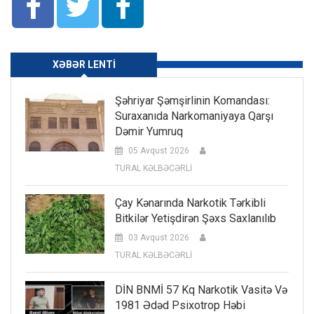
XƏBƏR LENTI
Şəhriyar Şəmşirlinin Komandası:
Suraxanıda Narkomaniyaya Qarşı
Dəmir Yumruq
05 Avqust 2026
TURAL KƏLBƏCƏRLİ
Çay Kənarında Narkotik Tərkibli
Bitkilər Yetişdirən Şəxs Saxlanılıb
03 Avqust 2026
TURAL KƏLBƏCƏRLİ
DİN BNMİ 57 Kq Narkotik Vasitə Və
1981 Ədəd Psixotrop Həbi