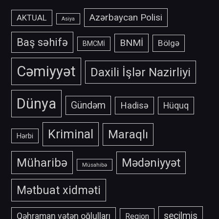
Azərbaycan Polisi
AKTUAL
Asiya
Baş səhifə
BNMİ
Bölgə
BMCMİ
Cəmiyyət
Daxili İşlər Nazirliyi
Dünya
Gündəm
Hadisə
Hüquq
Kriminal
Maraqlı
Hərbi
Müharibə
Mədəniyyət
Müsahibə
Mətbuat xidməti
secilmis
Qəhraman vətən oğlulları
Region