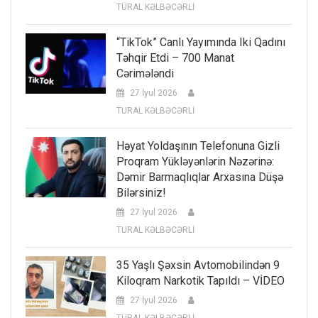
TURAL KƏLBƏCƏRLİ
“TikTok” Canlı Yayımında Iki Qadını
Təhqir Etdi – 700 Manat
Cərimələndi
27 İyul 2026
TURAL KƏLBƏCƏRLİ
Həyat Yoldaşının Telefonuna Gizli
Proqram Yükləyənlərin Nəzərinə:
Dəmir Barmaqlıqlar Arxasına Düşə
Bilərsiniz!
27 İyul 2026
TURAL KƏLBƏCƏRLİ
35 Yaşlı Şəxsin Avtomobilindən 9
Kiloqram Narkotik Tapıldı – VİDEO
27 İyul 2026
TURAL KƏLBƏCƏRLİ