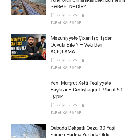
SƏBƏBİ NƏDİR?
27 İyul 2026
TURAL KƏLBƏCƏRLİ
Məzuniyyətə Çıxan Işçi Işdən
Qovula Bilər? – Vəkildən
AÇIQLAMA
27 İyul 2026
TURAL KƏLBƏCƏRLİ
Yeni Marşrut Xətti Fəaliyyətə
Başlayır – Gedişhaqqı 1 Manat 50
Qəpik
27 İyul 2026
TURAL KƏLBƏCƏRLİ
Qubada Dəhşətli Qəza: 30 Yaşlı
Sürücü Hadisə Yerində Öldü