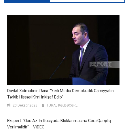
Dövlət Xidmətinin Rəisi: “Yerli Media Demokratik Cəmiyyətin
Tərkib Hissəsi Kimi Inkişaf Edib”
20 Dekabr 2023
TURAL KƏLBƏCƏRLİ
Ekspert: “Oxu.Az-In Rusiyada Bloklanmasına Görə Qarşılıq
Verilməlidir” – VİDEO