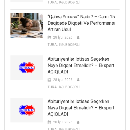
TURAL KƏLBƏCƏRLİ
“Qəhvə Yuxusu” Nədir? – Cəmi 15
Dəqiqədə Diqqəti Və Performansı
Artıran Üsul
28 İyul 2026
TURAL KƏLBƏCƏRLİ
Abituriyentlər Ixtisas Seçərkən
Nəyə Diqqət Etməlidir? – Ekspert
AÇIQLADI
28 İyul 2026
TURAL KƏLBƏCƏRLİ
Abituriyentlər Ixtisas Seçərkən
Nəyə Diqqət Etməlidir? – Ekspert
AÇIQLADI
28 İyul 2026
TURAL KƏLBƏCƏRLİ