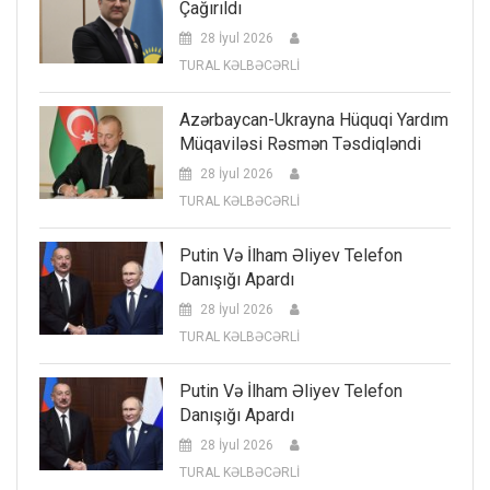
Çağırıldı
28 İyul 2026
TURAL KƏLBƏCƏRLİ
Azərbaycan-Ukrayna Hüquqi Yardım
Müqaviləsi Rəsmən Təsdiqləndi
28 İyul 2026
TURAL KƏLBƏCƏRLİ
Putin Və İlham Əliyev Telefon
Danışığı Apardı
28 İyul 2026
TURAL KƏLBƏCƏRLİ
Putin Və İlham Əliyev Telefon
Danışığı Apardı
28 İyul 2026
TURAL KƏLBƏCƏRLİ