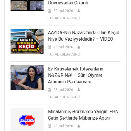
Dövriyyədən Çıxarıb
30 İyul 2026
TURAL KƏLBƏCƏRLİ
AAYDA-Nın Nəzarətində Olan Keçid
Niyə Bu Vəziyyətdədir? – VİDEO
28 İyul 2026
TURAL KƏLBƏCƏRLİ
Ev Kirayələmək Istəyənlərin
NƏZƏRİNƏ! – Süni Qiymət
Artımının Pərdəarxası…
28 İyul 2026
TURAL KƏLBƏCƏRLİ
Minalanmış Ərazilərdə Yanğın: FHN
Çətin Şərtlərdə Mübarizə Aparır
28 İyul 2026