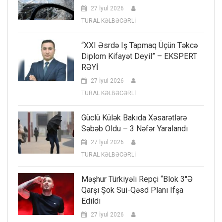
27 İyul 2026
TURAL KƏLBƏCƏRLİ
“XXI Əsrdə Iş Tapmaq Üçün Təkcə
Diplom Kifayət Deyil” – EKSPERT
RƏYİ
27 İyul 2026
TURAL KƏLBƏCƏRLİ
Güclü Külək Bakıda Xəsarətlərə
Səbəb Oldu – 3 Nəfər Yaralandı
27 İyul 2026
TURAL KƏLBƏCƏRLİ
Məşhur Türkiyəli Repçi “Blok 3″ə
Qarşı Şok Sui-Qəsd Planı Ifşa
Edildi
27 İyul 2026