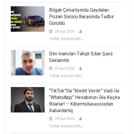
Bilgəh Çimərliyində Qaydaları
Pozan Sürücü Barəsində Tədbir
Görüldü
28 İyul 2026
TURAL KƏLBƏCƏRLİ
Dini Inancları Təhqir Edən Şəxs
Saxlanıldı
28 İyul 2026
TURAL KƏLBƏCƏRLİ
“TikTok”da “kredit Verilir” Vədi Ilə
“WhatsApp” Hesabınızı Ələ Keçirə
Bilərlər! – Kibermütəxəssisdən
Xəbərdarlıq
28 İyul 2026
TURAL KƏLBƏCƏRLİ