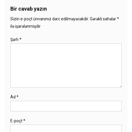
Bir cavab yazın
Sizin e-poçt ünvanınız dərc edilməyəcəkdir.
Gərəkli sahələr
*
ilə işarələnmişdir
Şərh
*
Ad
*
E-poçt
*