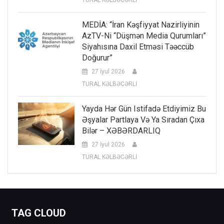
MEDİA: “İran Kəşfiyyat Nazirliyinin
AzTV-Ni “düşmən Media Qurumları”
Siyahısına Daxil Etməsi Təəccüb
Doğurur”
27 İyul 2026
TURAL KƏLBƏCƏRLİ
Yayda Hər Gün Istifadə Etdiyimiz Bu
Əşyalar Partlaya Və Ya Sıradan Çıxa
Bilər – XƏBƏRDARLIQ
27 İyul 2026
TURAL KƏLBƏCƏRLİ
TAG CLOUD