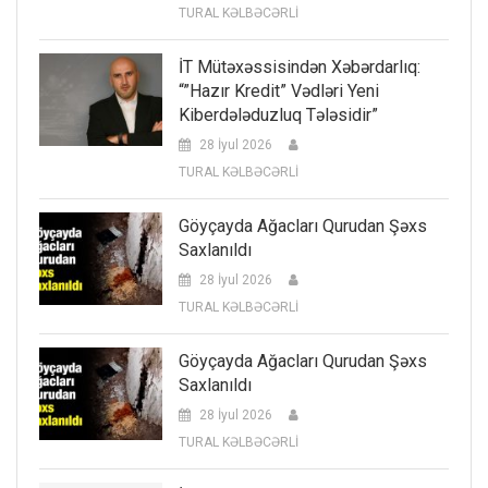
TURAL KƏLBƏCƏRLİ
İT Mütəxəssisindən Xəbərdarlıq:
“”Hazır Kredit” Vədləri Yeni
Kiberdələduzluq Tələsidir”
28 İyul 2026
TURAL KƏLBƏCƏRLİ
Göyçayda Ağacları Qurudan Şəxs
Saxlanıldı
28 İyul 2026
TURAL KƏLBƏCƏRLİ
Göyçayda Ağacları Qurudan Şəxs
Saxlanıldı
28 İyul 2026
TURAL KƏLBƏCƏRLİ