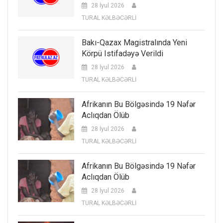
28 İyul 2026
TURAL KƏLBƏCƏRLİ
Bakı-Qazax Magistralında Yeni
Körpü Istifadəyə Verildi
28 İyul 2026
TURAL KƏLBƏCƏRLİ
Afrikanın Bu Bölgəsində 19 Nəfər
Aclıqdan Ölüb
28 İyul 2026
TURAL KƏLBƏCƏRLİ
Afrikanın Bu Bölgəsində 19 Nəfər
Aclıqdan Ölüb
28 İyul 2026
TURAL KƏLBƏCƏRLİ