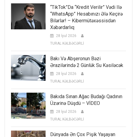
“TikTok”da “kredit Verilir” Vədi Ilə
“WhatsApp” Hesabınızı Ələ Keçirə
Bilərlər! – Kibermütəxəssisdən
Xəbərdarlıq
28 İyul 2026
TURAL KƏLBƏCƏRLİ
Bakı Və Abşeronun Bəzi
Ərazilərində 2 Günlük Su Kəsiləcək
28 İyul 2026
TURAL KƏLBƏCƏRLİ
Bakıda Sınan Ağac Budağı Qadının
Üzərinə Düşdü – VİDEO
28 İyul 2026
TURAL KƏLBƏCƏRLİ
Dünyada Ən Çox Pişik Yaşayan