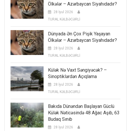
Ölkələr – Azərbaycan Siyahıdadır?
28 İyul 2026
TURAL KƏLBƏCƏRLİ
Dünyada Ən Çox Pişik Yaşayan
Ölkələr – Azərbaycan Siyahıdadır?
28 İyul 2026
TURAL KƏLBƏCƏRLİ
Külək Nə Vaxt Səngiyəcək? –
Sinoptiklərdən Açıqlama
28 İyul 2026
TURAL KƏLBƏCƏRLİ
Bakıda Dünəndən Başlayan Güclü
Külək Nəticəsində 48 Ağac Aşıb, 63
Budaq Sınıb
28 İyul 2026