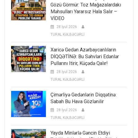
Gözü Görmür: Toz Mağazalardakı
Məhsulları Yararsız Hala Salır –
VİDEO
28 İyul 2026
TURAL KƏLBƏCƏRLİ
Xaricə Gedən Azərbaycanlıların
DİQQƏTİNƏ: Bu Səhvləri Edənlər
Pullarını Itirir, Küçədə Qalır!
28 İyul 2026
TURAL KƏLBƏCƏRLİ
Çimərliyə Gedənlərin Diqqətinə:
Sabah Bu Hava Gözlənilir
28 İyul 2026
TURAL KƏLBƏCƏRLİ
Yayda Minlərlə Gəncin Etdiyi