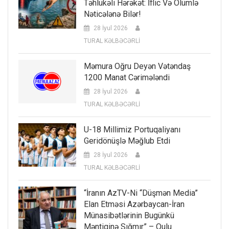
Təhlükəli Hərəkət: İflic Və Ölümlə
Nəticələnə Bilər!
28 İyul 2026
TURAL KƏLBƏCƏRLİ
Məmura Oğru Deyən Vətəndaş
1200 Manat Cərimələndi
28 İyul 2026
TURAL KƏLBƏCƏRLİ
U-18 Millimiz Portuqaliyanı
Geridönüşlə Məğlub Etdi
28 İyul 2026
TURAL KƏLBƏCƏRLİ
“İranın AzTV-Ni “düşmən Media”
Elan Etməsi Azərbaycan-İran
Münasibətlərinin Bugünkü
Məntiqinə Sığmır” – Qulu