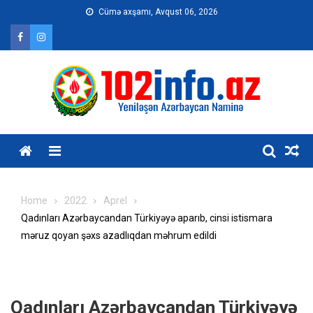
Skip
Cümə axşamı, Avqust 06, 2026
to
content
Home
2022
Aprel
Qadınları Azərbaycandan Türkiyəyə aparıb, cinsi istismara
məruz qoyan şəxs azadlıqdan məhrum edildi
Qadınları Azərbaycandan Türkiyəyə