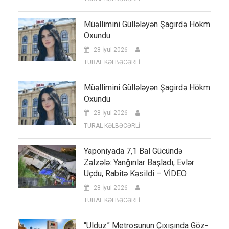
Müəllimini Güllələyən Şagirdə Hökm
Oxundu
28 İyul 2026
TURAL KƏLBƏCƏRLİ
Müəllimini Güllələyən Şagirdə Hökm
Oxundu
28 İyul 2026
TURAL KƏLBƏCƏRLİ
Yaponiyada 7,1 Bal Gücündə
Zəlzələ: Yanğınlar Başladı, Evlər
Uçdu, Rabitə Kəsildi – VİDEO
28 İyul 2026
TURAL KƏLBƏCƏRLİ
“Ulduz” Metrosunun Çıxışında Göz-