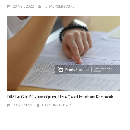
28 Mart 2022
TURAL KƏLBƏCƏRLİ
DİM Bu Gün IV Ixtisas Qrupu Üzrə Qəbul Imtahanı Keçirəcək
23 İyul 2023
TURAL KƏLBƏCƏRLİ