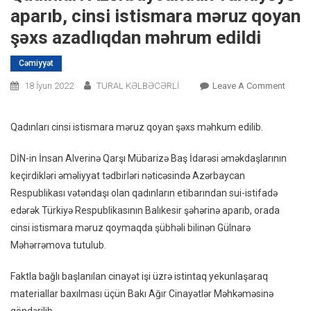
aparıb, cinsi istismara məruz qoyan
şəxs azadlıqdan məhrum edildi
Cəmiyyət
On
18 İyun 2022
TURAL KƏLBƏCƏRLİ
Leave A Comment
Qadınl
Azərb
Qadınları cinsi istismara məruz qoyan şəxs məhkum edilib.
Türkiy
Aparıb
DİN-in İnsan Alverinə Qarşı Mübarizə Baş İdarəsi əməkdaşlarının
Cinsi
keçirdikləri əməliyyat tədbirləri nəticəsində Azərbaycan
Istism
Respublikası vətəndaşı olan qadınların etibarından sui-istifadə
Məruz
edərək Türkiyə Respublikasının Balıkesir şəhərinə aparıb, orada
Qoyan
cinsi istismara məruz qoymaqda şübhəli bilinən Gülnarə
Şəxs
Məhərrəmova tutulub.
Azadl
Məhr
Faktla bağlı başlanılan cinayət işi üzrə istintaq yekunlaşaraq
Edildi
materiallar baxılması üçün Bakı Ağır Cinayətlər Məhkəməsinə