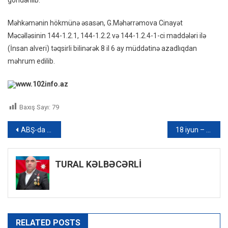
göndərilib.
Məhkəmənin hökmünə əsasən, G.Məhərrəmova Cinayət
Məcəlləsinin 144-1.2.1, 144-1.2.2 və 144-1.2.4-1-ci maddələri ilə
(İnsan alveri) təqsirli bilinərək 8 il 6 ay müddətinə azadlıqdan
məhrum edilib.
www.102info.az
Baxış Sayı:
79
Yazı
ABŞ-da çılpaq kişinin polis maşını üzərində rəqsi gündəm oldu – VİDEO
18 iyun – Azərbaycanda Milli İnsan Hüquqları Günüdür
naviqasiyası
TURAL KƏLBƏCƏRLİ
RELATED POSTS