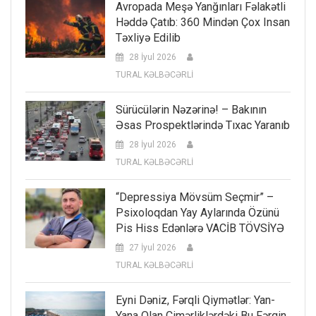
Avropada Meşə Yanğınları Fəlakətli
Həddə Çatıb: 360 Mindən Çox Insan
Təxliyə Edilib
28 İyul 2026
TURAL KƏLBƏCƏRLİ
Sürücülərin Nəzərinə! – Bakının
Əsas Prospektlərində Tıxac Yaranıb
28 İyul 2026
TURAL KƏLBƏCƏRLİ
“Depressiya Mövsüm Seçmir” –
Psixoloqdan Yay Aylarında Özünü
Pis Hiss Edənlərə VACİB TÖVSİYƏ
27 İyul 2026
TURAL KƏLBƏCƏRLİ
Eyni Dəniz, Fərqli Qiymətlər: Yan-
Yana Olan Çimərliklərdəki Bu Fərqin