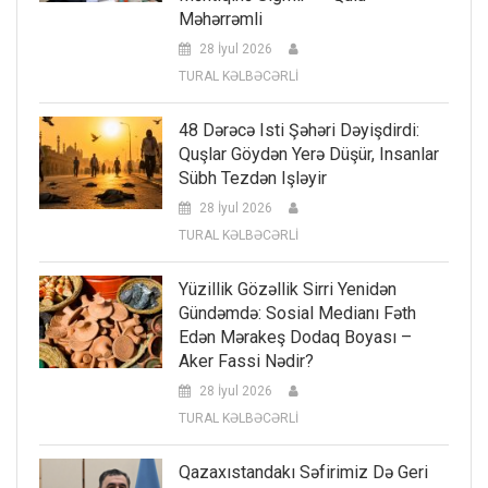
Məhərrəmli
28 İyul 2026
TURAL KƏLBƏCƏRLİ
48 Dərəcə Isti Şəhəri Dəyişdirdi:
Quşlar Göydən Yerə Düşür, Insanlar
Sübh Tezdən Işləyir
28 İyul 2026
TURAL KƏLBƏCƏRLİ
Yüzillik Gözəllik Sirri Yenidən
Gündəmdə: Sosial Medianı Fəth
Edən Mərakeş Dodaq Boyası –
Aker Fassi Nədir?
28 İyul 2026
TURAL KƏLBƏCƏRLİ
Qazaxıstandakı Səfirimiz Də Geri