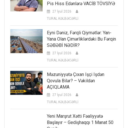
Pis Hiss Edənlərə VACİB TÖVSİYƏ
27 İyul 2026
TURAL KƏLBƏCƏRLİ
Eyni Dəniz, Fərqli Qiymətlər: Yan-
Yana Olan Çimərliklərdəki Bu Fərqin
SƏBƏBİ NƏDİR?
27 İyul 2026
TURAL KƏLBƏCƏRLİ
Məzuniyyətə Çıxan Işçi Işdən
Qovula Bilər? – Vəkildən
AÇIQLAMA
27 İyul 2026
TURAL KƏLBƏCƏRLİ
Yeni Marşrut Xətti Fəaliyyətə
Başlayır – Gedişhaqqı 1 Manat 50