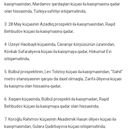
kəsişməsindən, Mərdanov qardaşları küçəsi ilə kəsişməsinə qədər
olan hissəsində, Türkiyə səfirliyi istiqamətində;
3. 28 May küçəsinin Azadlıq prospekti ilə kəsişməsindən, Rəşid
Behbudov küçəsi ilə kəsişməsinə qədər;
4. Üzeyir Hacıbəyli küçəsində, Cavanşir körpüsünün üzərindən,
Kövkəb Səfərəliyeva küçəsi ilə kəsişməyə qədər, Hökumət Evi
istiqamətində;
5. Bülbül prospektinin, Lev Tolstoy küçəsi ilə kəsişməsindən, “Sahil”
metro stansiyasının qarşısı da daxil olmaqla, Zərifə Əliyeva küçəsi
ilə kəsişmə olan hissəsinə qədər;
6. Xaqani küçəsində, Bülbül prospekti ilə kəsişmədən, Rəşid
Behbudov küçəsi ilə kəsişməyə qədər olan hissəsində;
7. Koroğlu Rəhimov küçəsinin Akademik Həsən Əliyev küçəsi ilə
kəsişməsindən, Gülarə Qədirbəyova küçəsi istiqamətində;