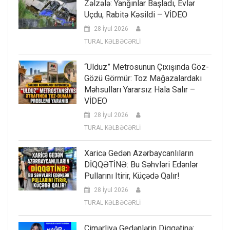
Zəlzələ: Yanğınlar Başladı, Evlər
Uçdu, Rabitə Kəsildi – VİDEO
28 İyul 2026
TURAL KƏLBƏCƏRLİ
“Ulduz” Metrosunun Çıxışında Göz-
Gözü Görmür: Toz Mağazalardakı
Məhsulları Yararsız Hala Salır –
VİDEO
28 İyul 2026
TURAL KƏLBƏCƏRLİ
Xaricə Gedən Azərbaycanlıların
DİQQƏTİNƏ: Bu Səhvləri Edənlər
Pullarını Itirir, Küçədə Qalır!
28 İyul 2026
TURAL KƏLBƏCƏRLİ
Çimərliyə Gedənlərin Diqqətinə: