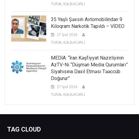
TURAL KƏLBƏCƏRLİ
35 Yaşlı Şəxsin Avtomobilindən 9
Kiloqram Narkotik Tapıldı – VİDEO
27 İyul 2026
TURAL KƏLBƏCƏRLİ
MEDİA: “İran Kəşfiyyat Nazirliyinin
AzTV-Ni “düşmən Media Qurumları”
Siyahısına Daxil Etməsi Təəccüb
Doğurur”
27 İyul 2026
TURAL KƏLBƏCƏRLİ
TAG CLOUD