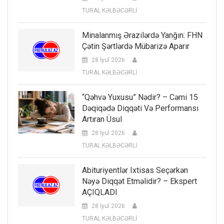
TURAL KƏLBƏCƏRLİ
Minalanmış Ərazilərdə Yanğın: FHN
Çətin Şərtlərdə Mübarizə Aparır
28 İyul 2026
TURAL KƏLBƏCƏRLİ
“Qəhvə Yuxusu” Nədir? – Cəmi 15
Dəqiqədə Diqqəti Və Performansı
Artıran Üsul
28 İyul 2026
TURAL KƏLBƏCƏRLİ
Abituriyentlər Ixtisas Seçərkən
Nəyə Diqqət Etməlidir? – Ekspert
AÇIQLADI
28 İyul 2026
TURAL KƏLBƏCƏRLİ