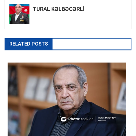
naviqasiyası
TURAL KƏLBƏCƏRLİ
RELATED POSTS