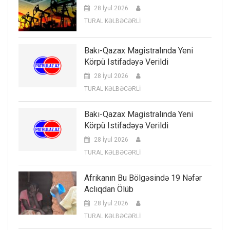
28 İyul 2026
TURAL KƏLBƏCƏRLİ
Bakı-Qazax Magistralında Yeni
Körpü Istifadəyə Verildi
28 İyul 2026
TURAL KƏLBƏCƏRLİ
Bakı-Qazax Magistralında Yeni
Körpü Istifadəyə Verildi
28 İyul 2026
TURAL KƏLBƏCƏRLİ
Afrikanın Bu Bölgəsində 19 Nəfər
Aclıqdan Ölüb
28 İyul 2026
TURAL KƏLBƏCƏRLİ