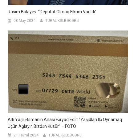
Rasim Balayev: “Deputat Olmaq Fikrim Var Idi”
08 May 2024
TURAL KƏLBƏCƏRLİ
Altı Yaşlı Əsmanın Anası Fəryad Edir: “Yaşıdları Ilə Oynamaq
Üçün Ağlayır, Bizdən Küsür” – FOTO
21 Fevral 2024
TURAL KƏLBƏCƏRLİ