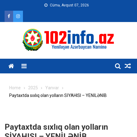
Skip
Cümə, Avqust 07, 2026
to
content
Home
2025
Yanvar
Paytaxtda sıxlıq olan yolların SİYAHISI – YENİLƏNİB
Paytaxtda sıxlıq olan yolların
SİYAHISI – YENİLƏNİB