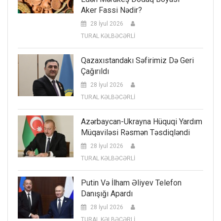
Aker Fassi Nədir?
28 İyul 2026
TURAL KƏLBƏCƏRLİ
Qazaxıstandakı Səfirimiz Də Geri
Çağırıldı
28 İyul 2026
TURAL KƏLBƏCƏRLİ
Azərbaycan-Ukrayna Hüquqi Yardım
Müqaviləsi Rəsmən Təsdiqləndi
28 İyul 2026
TURAL KƏLBƏCƏRLİ
Putin Və İlham Əliyev Telefon
Danışığı Apardı
28 İyul 2026
TURAL KƏLBƏCƏRLİ