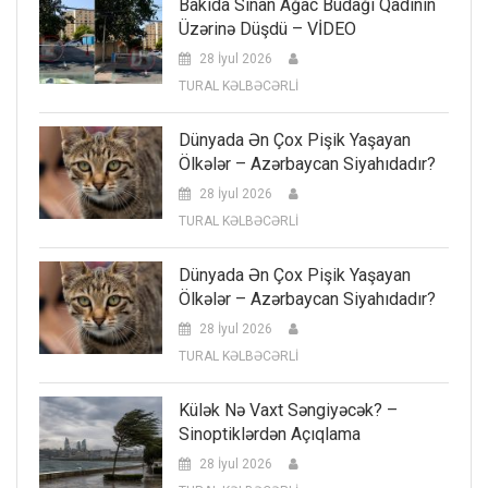
Bakıda Sınan Ağac Budağı Qadının
Üzərinə Düşdü – VİDEO
28 İyul 2026
TURAL KƏLBƏCƏRLİ
Dünyada Ən Çox Pişik Yaşayan
Ölkələr – Azərbaycan Siyahıdadır?
28 İyul 2026
TURAL KƏLBƏCƏRLİ
Dünyada Ən Çox Pişik Yaşayan
Ölkələr – Azərbaycan Siyahıdadır?
28 İyul 2026
TURAL KƏLBƏCƏRLİ
Külək Nə Vaxt Səngiyəcək? –
Sinoptiklərdən Açıqlama
28 İyul 2026