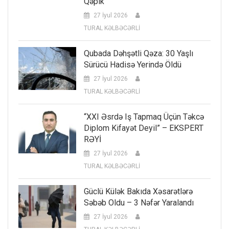
Qəpik
27 İyul 2026
TURAL KƏLBƏCƏRLİ
Qubada Dəhşətli Qəza: 30 Yaşlı
Sürücü Hadisə Yerində Öldü
27 İyul 2026
TURAL KƏLBƏCƏRLİ
“XXI Əsrdə Iş Tapmaq Üçün Təkcə
Diplom Kifayət Deyil” – EKSPERT
RƏYİ
27 İyul 2026
TURAL KƏLBƏCƏRLİ
Güclü Külək Bakıda Xəsarətlərə
Səbəb Oldu – 3 Nəfər Yaralandı
27 İyul 2026