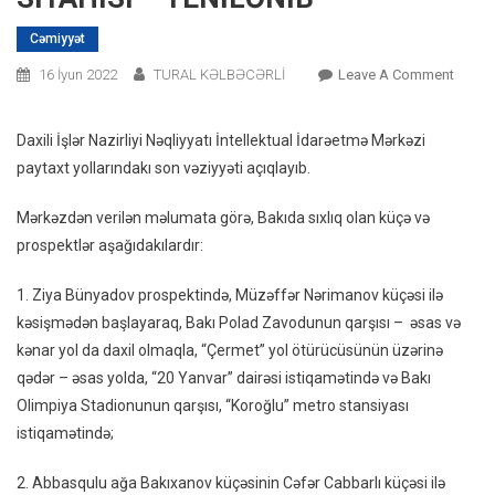
Cəmiyyət
On
16 İyun 2022
TURAL KƏLBƏCƏRLİ
Leave A Comment
Paytax
Sıxlıq
Daxili İşlər Nazirliyi Nəqliyyatı İntellektual İdarəetmə Mərkəzi
Olan
paytaxt yollarındakı son vəziyyəti açıqlayıb.
Yolları
SİYAHI
Mərkəzdən verilən məlumata görə, Bakıda sıxlıq olan küçə və
–
prospektlər aşağıdakılardır:
YENİL
1. Ziya Bünyadov prospektində, Müzəffər Nərimanov küçəsi ilə
kəsişmədən başlayaraq, Bakı Polad Zavodunun qarşısı – əsas və
kənar yol da daxil olmaqla, “Çermet” yol ötürücüsünün üzərinə
qədər – əsas yolda, “20 Yanvar” dairəsi istiqamətində və Bakı
Olimpiya Stadionunun qarşısı, “Koroğlu” metro stansiyası
istiqamətində;
2. Abbasqulu ağa Bakıxanov küçəsinin Cəfər Cabbarlı küçəsi ilə