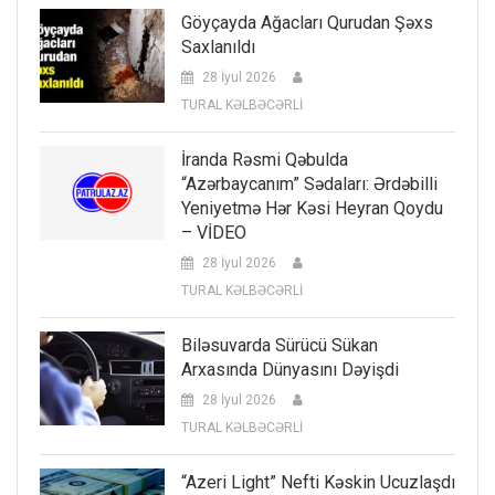
Göyçayda Ağacları Qurudan Şəxs
Saxlanıldı
28 İyul 2026
TURAL KƏLBƏCƏRLİ
İranda Rəsmi Qəbulda
“Azərbaycanım” Sədaları: Ərdəbilli
Yeniyetmə Hər Kəsi Heyran Qoydu
– VİDEO
28 İyul 2026
TURAL KƏLBƏCƏRLİ
Biləsuvarda Sürücü Sükan
Arxasında Dünyasını Dəyişdi
28 İyul 2026
TURAL KƏLBƏCƏRLİ
“Azeri Light” Nefti Kəskin Ucuzlaşdı