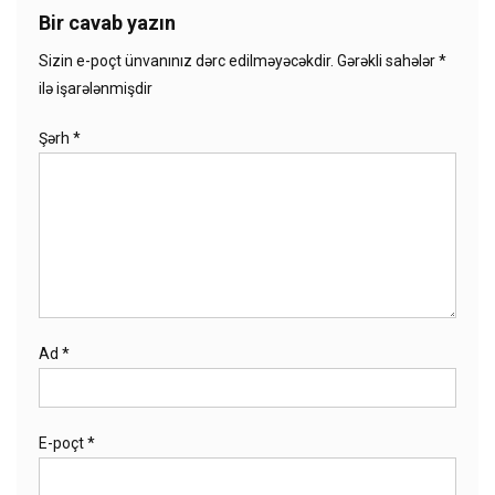
Bir cavab yazın
Sizin e-poçt ünvanınız dərc edilməyəcəkdir.
Gərəkli sahələr
*
ilə işarələnmişdir
Şərh
*
Ad
*
E-poçt
*