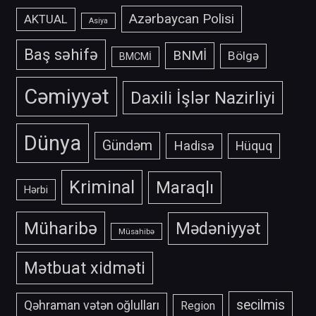
Azərbaycan Polisi
AKTUAL
Asiya
Baş səhifə
BNMİ
Bölgə
BMCMİ
Cəmiyyət
Daxili İşlər Nazirliyi
Dünya
Gündəm
Hadisə
Hüquq
Kriminal
Maraqlı
Hərbi
Müharibə
Mədəniyyət
Müsahibə
Mətbuat xidməti
secilmis
Qəhraman vətən oğlulları
Region