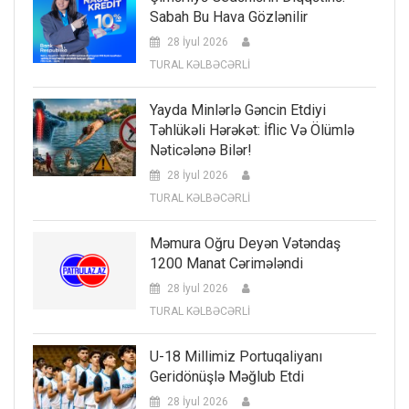
Sabah Bu Hava Gözlənilir
28 İyul 2026
TURAL KƏLBƏCƏRLİ
Yayda Minlərlə Gəncin Etdiyi
Təhlükəli Hərəkət: İflic Və Ölümlə
Nəticələnə Bilər!
28 İyul 2026
TURAL KƏLBƏCƏRLİ
Məmura Oğru Deyən Vətəndaş
1200 Manat Cərimələndi
28 İyul 2026
TURAL KƏLBƏCƏRLİ
U-18 Millimiz Portuqaliyanı
Geridönüşlə Məğlub Etdi
28 İyul 2026