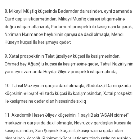
8. Mikayıl Müşfiq küçəsində Badamdar dairəsindən, eyni zamanda
Qurd qapısı istiqamətindən, Mikayıl Müşfiq dairəsi istiqamətinə
doğru istiqamətlənərək, Parlament prospekti ilə kəsişməni keçərək,
Nəriman Nərimanov heykəlinin qarşısı da daxil olmaqla, Mehdi
Hüseyn küçəsi ilə kəsişməyə qədər;
9. Xətai prospektinin Tələt Şıxəliyev küçəsi ilə kəsişməsindən,
Əhməd bəy Ağaoğlu küçəsi ilə kəsişməsinə qədər, Təhsil Nazirliyinin
yanı, eyni zamanda Heydər Əliyev prospekti istiqamətində;
10. Təhsil Muzeyinin qarşısı daxil olmaqla, Əbdüləzəl Dəmirçizadə
küçəsinin Əliəşrəf Əlizadə küçəsi ilə kəsişməsindən, Xətai prospekti
ilə kəsişməsinə qədər olan hissəsində sıxlıq
11. Akademik Həsən Əliyev küçəsinin, 1 saylı Bakı “ASAN xidmət”
mərkəzinin qarşısı da daxil olmaqla, Novruzov qardaşları küçəsi ilə
kəsişməsindən, Xan Şuşinski küçəsi ilə kəsişməsinə qədər olan
hissəsində, Koroğlu Rəhimov küçəsi istiqamətində sıxlıq müşahidə