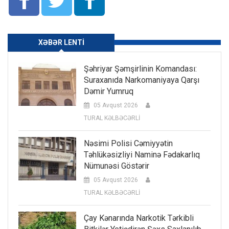
XƏBƏR LENTI
Şəhriyar Şəmşirlinin Komandası:
Suraxanıda Narkomaniyaya Qarşı
Dəmir Yumruq
05 Avqust 2026
TURAL KƏLBƏCƏRLİ
Nəsimi Polisi Cəmiyyətin
Təhlükəsizliyi Naminə Fədakarlıq
Nümunəsi Göstərir
05 Avqust 2026
TURAL KƏLBƏCƏRLİ
Çay Kənarında Narkotik Tərkibli