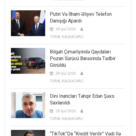
Putin Və İlham Əliyev Telefon
Danışığı Apardı
28 İyul 2026
TURAL KƏLBƏCƏRLİ
Bilgəh Çimərliyində Qaydaları
Pozan Sürücü Barəsində Tədbir
Görüldü
28 İyul 2026
TURAL KƏLBƏCƏRLİ
Dini Inancları Təhqir Edən Şəxs
Saxlanıldı
28 İyul 2026
TURAL KƏLBƏCƏRLİ
“TikTok”da “kredit Verilir” Vədi Ilə