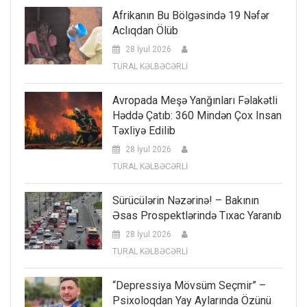
Afrikanın Bu Bölgəsində 19 Nəfər
Aclıqdan Ölüb
28 İyul 2026
TURAL KƏLBƏCƏRLİ
Avropada Meşə Yanğınları Fəlakətli
Həddə Çatıb: 360 Mindən Çox Insan
Təxliyə Edilib
28 İyul 2026
TURAL KƏLBƏCƏRLİ
Sürücülərin Nəzərinə! – Bakının
Əsas Prospektlərində Tıxac Yaranıb
28 İyul 2026
TURAL KƏLBƏCƏRLİ
“Depressiya Mövsüm Seçmir” –
Psixoloqdan Yay Aylarında Özünü