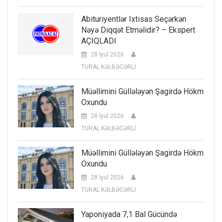
Abituriyentlər Ixtisas Seçərkən
Nəyə Diqqət Etməlidir? – Ekspert
AÇIQLADI
28 İyul 2026
TURAL KƏLBƏCƏRLİ
Müəllimini Güllələyən Şagirdə Hökm
Oxundu
28 İyul 2026
TURAL KƏLBƏCƏRLİ
Müəllimini Güllələyən Şagirdə Hökm
Oxundu
28 İyul 2026
TURAL KƏLBƏCƏRLİ
Yaponiyada 7,1 Bal Gücündə