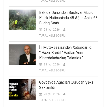
TURAL KƏLBƏCƏRLİ
Bakıda Dünəndən Başlayan Güclü
Külək Nəticəsində 48 Ağac Aşıb, 63
Budaq Sınıb
28 İyul 2026
TURAL KƏLBƏCƏRLİ
İT Mütəxəssisindən Xəbərdarlıq:
“”Hazır Kredit” Vədləri Yeni
Kiberdələduzluq Tələsidir”
28 İyul 2026
TURAL KƏLBƏCƏRLİ
Göyçayda Ağacları Qurudan Şəxs
Saxlanıldı
28 İyul 2026
TURAL KƏLBƏCƏRLİ