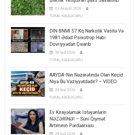
Bitkilər Yetişdirən Şəxs Saxlanılıb
03 Avqust 2026
TURAL KƏLBƏCƏRLİ
DİN BNMİ 57 Kq Narkotik Vasitə Və
1981 Ədəd Psixotrop Həbi
Dövriyyədən Çıxarıb
30 İyul 2026
TURAL KƏLBƏCƏRLİ
AAYDA-Nın Nəzarətində Olan Keçid
Niyə Bu Vəziyyətdədir? – VİDEO
28 İyul 2026
TURAL KƏLBƏCƏRLİ
Ev Kirayələmək Istəyənlərin
NƏZƏRİNƏ! – Süni Qiymət
Artımının Pərdəarxası…
28 İyul 2026