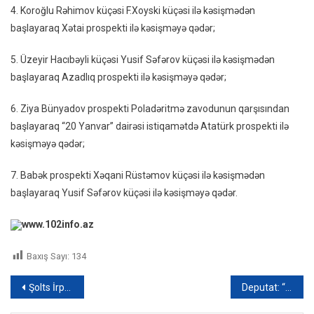
4. Koroğlu Rəhimov küçəsi F.Xoyski küçəsi ilə kəsişmədən
başlayaraq Xətai prospekti ilə kəsişməyə qədər;
5. Üzeyir Hacıbəyli küçəsi Yusif Səfərov küçəsi ilə kəsişmədən
başlayaraq Azadlıq prospekti ilə kəsişməyə qədər;
6. Ziya Bünyadov prospekti Poladəritmə zavodunun qarşısından
başlayaraq “20 Yanvar” dairəsi istiqamətdə Atatürk prospekti ilə
kəsişməyə qədər;
7. Babək prospekti Xəqani Rüstəmov küçəsi ilə kəsişmədən
başlayaraq Yusif Səfərov küçəsi ilə kəsişməyə qədər.
www.102info.az
Baxış Sayı:
134
Yazı
Şolts İrpendə: “Qərar qəbul edərkən hamımız bunu nəzərə almalıyıq”
Deputat: “Bazarda məhsulun bol olduğu deyilsə də, qiymətlər od tutub yanır”