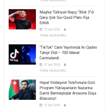
TURAL KƏLBƏCƏRLİ
Məşhur Türkiyəli Repçi “Blok 3″ə
Qarşı Şok Sui-Qəsd Planı Ifşa
Edildi
27 İyul 2026
TURAL KƏLBƏCƏRLİ
“TikTok” Canlı Yayımında Iki Qadını
Təhqir Etdi – 700 Manat
Cərimələndi
27 İyul 2026
TURAL KƏLBƏCƏRLİ
Həyat Yoldaşının Telefonuna Gizli
Proqram Yükləyənlərin Nəzərinə:
Dəmir Barmaqlıqlar Arxasına Düşə
Bilərsiniz!
27 İyul 2026