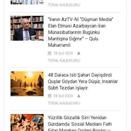
TURAL KƏLBƏCƏRLİ
“İranın AzTV-Ni “düşmən Media”
Elan Etməsi Azərbaycan-İran
Münasibətlərinin Bugünkü
Məntiqinə Sığmır” – Qulu
Məhərrəmli
28 İyul 2026
TURAL KƏLBƏCƏRLİ
48 Dərəcə Isti Şəhəri Dəyişdirdi:
Quşlar Göydən Yerə Düşür, Insanlar
Sübh Tezdən Işləyir
28 İyul 2026
TURAL KƏLBƏCƏRLİ
Yüzillik Gözəllik Sirri Yenidən
Gündəmdə: Sosial Medianı Fəth
Edən Mərakeş Dodaq Boyası –