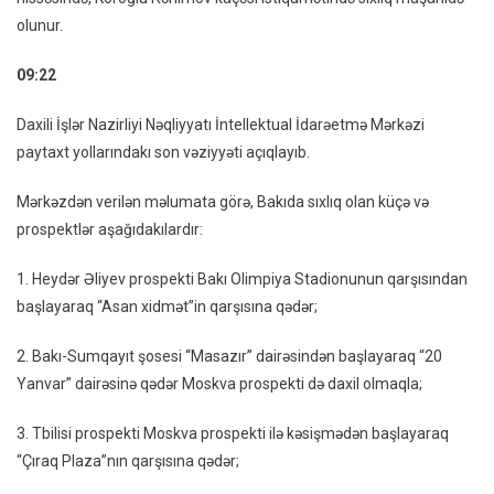
olunur.
09:22
Daxili İşlər Nazirliyi Nəqliyyatı İntellektual İdarəetmə Mərkəzi
paytaxt yollarındakı son vəziyyəti açıqlayıb.
Mərkəzdən verilən məlumata görə, Bakıda sıxlıq olan küçə və
prospektlər aşağıdakılardır:
1. Heydər Əliyev prospekti Bakı Olimpiya Stadionunun qarşısından
başlayaraq “Asan xidmət”in qarşısına qədər;
2. Bakı-Sumqayıt şosesi “Masazır” dairəsindən başlayaraq “20
Yanvar” dairəsinə qədər Moskva prospekti də daxil olmaqla;
3. Tbilisi prospekti Moskva prospekti ilə kəsişmədən başlayaraq
“Çıraq Plaza”nın qarşısına qədər;