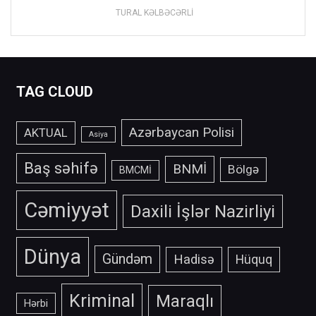
TURAL KƏLBƏCƏRLİ
TAG CLOUD
Azərbaycan Polisi
AKTUAL
Asiya
Baş səhifə
BNMİ
Bölgə
BMCMİ
Cəmiyyət
Daxili İşlər Nazirliyi
Dünya
Gündəm
Hadisə
Hüquq
Kriminal
Maraqlı
Hərbi