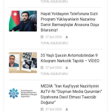
TURAL KƏLBƏCƏRLİ
Həyat Yoldaşının Telefonuna Gizli
Proqram Yükləyənlərin Nəzərinə:
Dəmir Barmaqlıqlar Arxasına Düşə
Bilərsiniz!
27 İyul 2026
TURAL KƏLBƏCƏRLİ
35 Yaşlı Şəxsin Avtomobilindən 9
Kiloqram Narkotik Tapıldı – VİDEO
27 İyul 2026
TURAL KƏLBƏCƏRLİ
MEDİA: “İran Kəşfiyyat Nazirliyinin
AzTV-Ni “düşmən Media Qurumları”
Siyahısına Daxil Etməsi Təəccüb
Doğurur”
27 İyul 2026