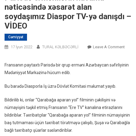
nəticəsində xəsarət alan
soydaşımız Diaspor TV-yə danışdı –
VİDEO
Cəmiyyət
On
17 İyun 2022
TURAL KƏLBƏCƏRLİ
Leave A Comment
Parisd
Erməni
Fransanın paytaxtı Parisdə bir qrup erməni Azərbaycan səfirliyinin
Hücu
Mədəniyyət Mərkəzinə hücum edib.
Nəticə
Xəsarə
Bu barədə Diasporla İş üzrə Dövlət Komitəsi məlumat yayıb.
Alan
Soyda
Bildirilib ki, onlar “Qarabağa aparan yol” filminin çəkilişini və
Diasp
nümayişini təşkil etmiş Fransanın “Ere TV” kanalına etirazlarını
TV-
bildiriblər. Təxribatçılar “Qarabağa aparan yol” filminin nümayişinin
Yə
baş tutmaması üçün təxribat törətməyə çalışıb, Şuşa və Qarabağla
Danışd
bağlı təxribatçı şüarlar səsləndiriblər.
–