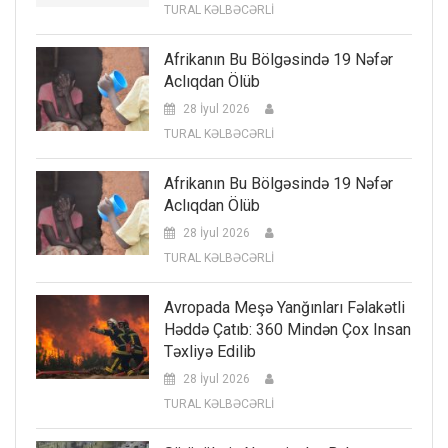
TURAL KƏLBƏCƏRLİ
Afrikanın Bu Bölgəsində 19 Nəfər
Aclıqdan Ölüb
28 İyul 2026
TURAL KƏLBƏCƏRLİ
Afrikanın Bu Bölgəsində 19 Nəfər
Aclıqdan Ölüb
28 İyul 2026
TURAL KƏLBƏCƏRLİ
Avropada Meşə Yanğınları Fəlakətli
Həddə Çatıb: 360 Mindən Çox Insan
Təxliyə Edilib
28 İyul 2026
TURAL KƏLBƏCƏRLİ