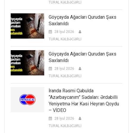
TURAL KƏLBƏCƏRLİ
Göyçayda Ağacları Qurudan Şəxs
Saxlanıldı
28 İyul 2026
TURAL KƏLBƏCƏRLİ
Göyçayda Ağacları Qurudan Şəxs
Saxlanıldı
28 İyul 2026
TURAL KƏLBƏCƏRLİ
İranda Rəsmi Qəbulda
“Azərbaycanım” Sədaları: Ərdəbilli
Yeniyetmə Hər Kəsi Heyran Qoydu
– VİDEO
28 İyul 2026
TURAL KƏLBƏCƏRLİ