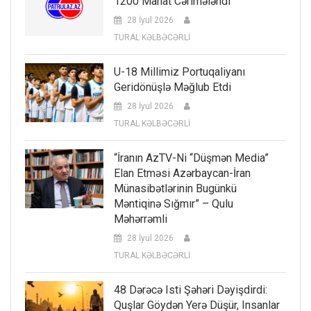
1200 Manat Cərimələndi
28 İyul 2026
TURAL KƏLBƏCƏRLİ
U-18 Millimiz Portuqaliyanı
Geridönüşlə Məğlub Etdi
28 İyul 2026
TURAL KƏLBƏCƏRLİ
“İranın AzTV-Ni “düşmən Media”
Elan Etməsi Azərbaycan-İran
Münasibətlərinin Bugünkü
Məntiqinə Sığmır” – Qulu
Məhərrəmli
28 İyul 2026
TURAL KƏLBƏCƏRLİ
48 Dərəcə Isti Şəhəri Dəyişdirdi:
Quşlar Göydən Yerə Düşür, Insanlar