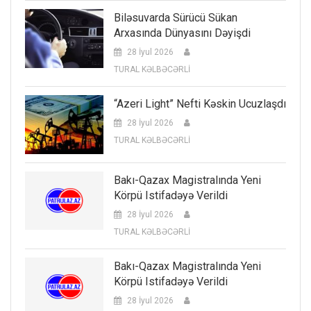
Biləsuvarda Sürücü Sükan
Arxasında Dünyasını Dəyişdi
28 İyul 2026
TURAL KƏLBƏCƏRLİ
“Azeri Light” Nefti Kəskin Ucuzlaşdı
28 İyul 2026
TURAL KƏLBƏCƏRLİ
Bakı-Qazax Magistralında Yeni
Körpü Istifadəyə Verildi
28 İyul 2026
TURAL KƏLBƏCƏRLİ
Bakı-Qazax Magistralında Yeni
Körpü Istifadəyə Verildi
28 İyul 2026