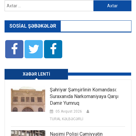
Axtarış:
SOSIAL ŞƏBƏKƏLƏR
XƏBƏR LENTI
Şəhriyar Şəmşirlinin Komandası:
Suraxanıda Narkomaniyaya Qarşı
Dəmir Yumruq
05 Avqust 2026
TURAL KƏLBƏCƏRLİ
Nəsimi Polisi Cəmiyyətin