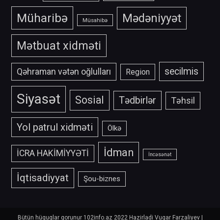
Müharibə
Mədəniyyət
Müsahibə
Mətbuat xidməti
secilmis
Qəhraman vətən oğlulları
Region
Siyasət
Sosial
Tədbirlər
Təhsil
Yol patrul xidməti
Ölkə
İdman
İCRA HAKİMİYYƏTİ
İncəsənət
İqtisadiyyat
Şou-biznes
Bütün hüquqlar qorunur 102info.az 2022 Hazirladi Vugar Farzaliyev
|