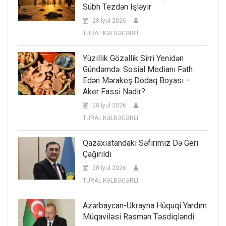
Sübh Tezdən Işləyir
28 İyul 2026
TURAL KƏLBƏCƏRLİ
Yüzillik Gözəllik Sirri Yenidən
Gündəmdə: Sosial Medianı Fəth
Edən Mərakeş Dodaq Boyası –
Aker Fassi Nədir?
28 İyul 2026
TURAL KƏLBƏCƏRLİ
Qazaxıstandakı Səfirimiz Də Geri
Çağırıldı
28 İyul 2026
TURAL KƏLBƏCƏRLİ
Azərbaycan-Ukrayna Hüquqi Yardım
Müqaviləsi Rəsmən Təsdiqləndi