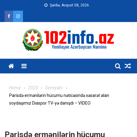
Skip
Şənbə, Avqust 08, 2026
to
content
Home
2023
Sentyabr
Parisdə ermənilərin hücumu nəticəsində xəsarət alan
soydaşımız Diaspor TV-yə danışdı – VİDEO
Parisdə ermənilərin hücumu