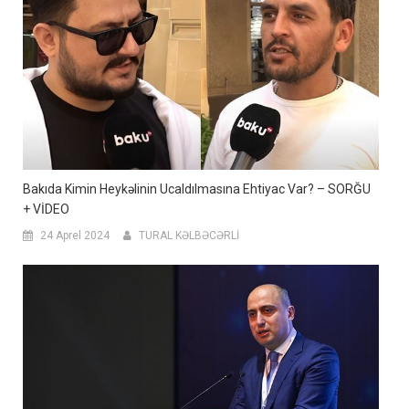
Bakıda Kimin Heykəlinin Ucaldılmasına Ehtiyac Var? – SORĞU
+ VİDEO
24 Aprel 2024
TURAL KƏLBƏCƏRLİ