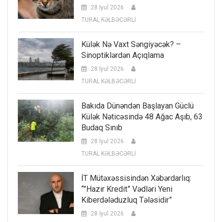
28 İyul 2026
TURAL KƏLBƏCƏRLİ
Külək Nə Vaxt Səngiyəcək? –
Sinoptiklərdən Açıqlama
28 İyul 2026
TURAL KƏLBƏCƏRLİ
Bakıda Dünəndən Başlayan Güclü
Külək Nəticəsində 48 Ağac Aşıb, 63
Budaq Sınıb
28 İyul 2026
TURAL KƏLBƏCƏRLİ
İT Mütəxəssisindən Xəbərdarlıq:
“”Hazır Kredit” Vədləri Yeni
Kiberdələduzluq Tələsidir”
28 İyul 2026