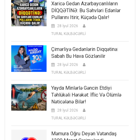
Xaricə Gedən Azərbaycanlıların
DİQQƏTİNƏ: Bu Səhvləri Edənlər
Pullarını Itirir, Küçədə Qalır!
28 İyul 2026
TURAL KƏLBƏCƏRLİ
Çimərliyə Gedənlərin Diqqətinə:
Sabah Bu Hava Gözlənilir
28 İyul 2026
TURAL KƏLBƏCƏRLİ
Yayda Minlərlə Gəncin Etdiyi
Təhlükəli Hərəkət: İflic Və Ölümlə
Nəticələnə Bilər!
28 İyul 2026
TURAL KƏLBƏCƏRLİ
Məmura Oğru Deyən Vətəndaş