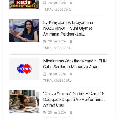
28 İyul 2026
TURAL KƏLBƏCƏRLİ
Ev Kirayələmək Istəyənlərin
NƏZƏRİNƏ! – Süni Qiymət
Artımının Pərdəarxası…
28 İyul 2026
TURAL KƏLBƏCƏRLİ
Minalanmış Ərazilərdə Yanğın: FHN
Çətin Şərtlərdə Mübarizə Aparır
28 İyul 2026
TURAL KƏLBƏCƏRLİ
“Qəhvə Yuxusu” Nədir? – Cəmi 15
Dəqiqədə Diqqəti Və Performansı
Artıran Üsul
28 İyul 2026