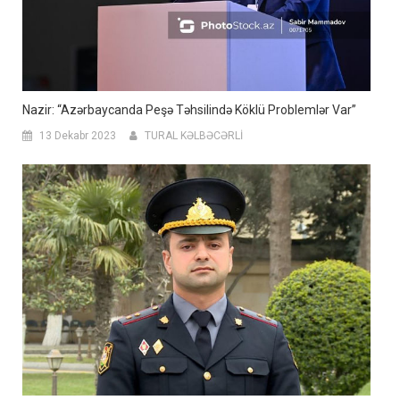
Nazir: “Azərbaycanda Peşə Təhsilində Köklü Problemlər Var”
13 Dekabr 2023
TURAL KƏLBƏCƏRLİ