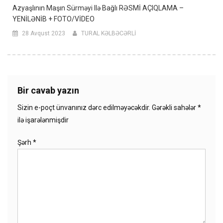
Azyaşlının Maşın Sürməyi Ilə Bağlı RƏSMİ AÇIQLAMA –
YENİLƏNİB + FOTO/VİDEO
28 Avqust 2023
TURAL KƏLBƏCƏRLİ
Bir cavab yazın
Sizin e-poçt ünvanınız dərc edilməyəcəkdir.
Gərəkli sahələr
*
ilə işarələnmişdir
Şərh
*