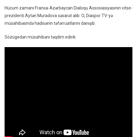
VİDEO
Hücum zamanı Fransa-Azərbaycan Dialoqu Assosiasiyasının vitse-
prezidenti Aytən Muradova xəsarət alıb. O, Diaspor TV-yə
müsahibəsində hadisənin təfərrüatlarını danışıb.
Sözügedən müsahibəni təqdim edirik: