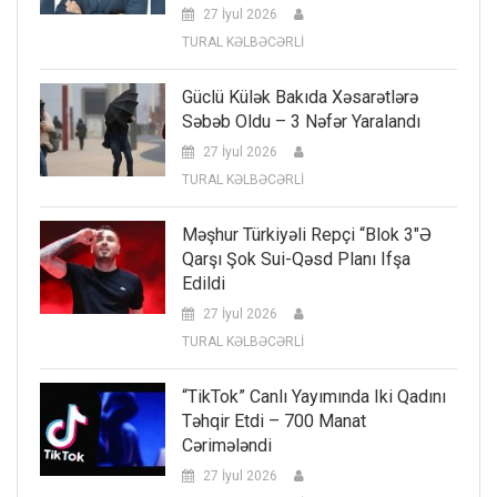
27 İyul 2026
TURAL KƏLBƏCƏRLİ
Güclü Külək Bakıda Xəsarətlərə
Səbəb Oldu – 3 Nəfər Yaralandı
27 İyul 2026
TURAL KƏLBƏCƏRLİ
Məşhur Türkiyəli Repçi “Blok 3″ə
Qarşı Şok Sui-Qəsd Planı Ifşa
Edildi
27 İyul 2026
TURAL KƏLBƏCƏRLİ
“TikTok” Canlı Yayımında Iki Qadını
Təhqir Etdi – 700 Manat
Cərimələndi
27 İyul 2026