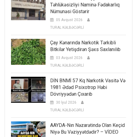
Təhlükəsizliyi Naminə Fədakarlıq
Nümunəsi Göstərir
05 Avqust 2026
TURAL KƏLBƏCƏRLİ
Çay Kənarında Narkotik Tərkibli
Bitkilər Yetişdirən Şəxs Saxlanılıb
03 Avqust 2026
TURAL KƏLBƏCƏRLİ
DİN BNMİ 57 Kq Narkotik Vasitə Və
1981 Ədəd Psixotrop Həbi
Dövriyyədən Çıxarıb
30 İyul 2026
TURAL KƏLBƏCƏRLİ
AAYDA-Nın Nəzarətində Olan Keçid
Niyə Bu Vəziyyətdədir? – VİDEO