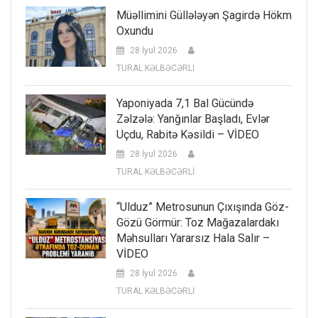
Müəllimini Güllələyən Şagirdə Hökm
Oxundu
28 İyul 2026
TURAL KƏLBƏCƏRLİ
Yaponiyada 7,1 Bal Gücündə
Zəlzələ: Yanğınlar Başladı, Evlər
Uçdu, Rabitə Kəsildi – VİDEO
28 İyul 2026
TURAL KƏLBƏCƏRLİ
“Ulduz” Metrosunun Çıxışında Göz-
Gözü Görmür: Toz Mağazalardakı
Məhsulları Yararsız Hala Salır –
VİDEO
28 İyul 2026
TURAL KƏLBƏCƏRLİ