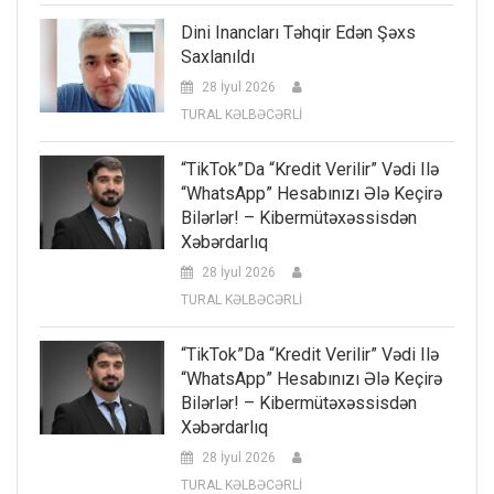
Dini Inancları Təhqir Edən Şəxs
Saxlanıldı
28 İyul 2026
TURAL KƏLBƏCƏRLİ
“TikTok”da “kredit Verilir” Vədi Ilə
“WhatsApp” Hesabınızı Ələ Keçirə
Bilərlər! – Kibermütəxəssisdən
Xəbərdarlıq
28 İyul 2026
TURAL KƏLBƏCƏRLİ
“TikTok”da “kredit Verilir” Vədi Ilə
“WhatsApp” Hesabınızı Ələ Keçirə
Bilərlər! – Kibermütəxəssisdən
Xəbərdarlıq
28 İyul 2026
TURAL KƏLBƏCƏRLİ