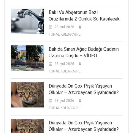
Bakı Və Abşeronun Bəzi
Ərazilərində 2 Günlük Su Kəsiləcək
28 İyul 2026
TURAL KƏLBƏCƏRLİ
Bakıda Sınan Ağac Budağı Qadının
Üzərinə Düşdü – VİDEO
28 İyul 2026
TURAL KƏLBƏCƏRLİ
Dünyada Ən Çox Pişik Yaşayan
Ölkələr – Azərbaycan Siyahıdadır?
28 İyul 2026
TURAL KƏLBƏCƏRLİ
Dünyada Ən Çox Pişik Yaşayan
Ölkələr – Azərbaycan Siyahıdadır?