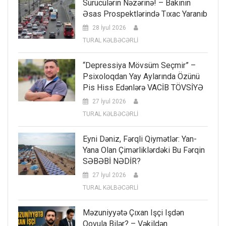
Sürücülərin Nəzərinə! – Bakının
Əsas Prospektlərində Tıxac Yaranıb
28 İyul 2026
TURAL KƏLBƏCƏRLİ
“Depressiya Mövsüm Seçmir” –
Psixoloqdan Yay Aylarında Özünü
Pis Hiss Edənlərə VACİB TÖVSİYƏ
27 İyul 2026
TURAL KƏLBƏCƏRLİ
Eyni Dəniz, Fərqli Qiymətlər: Yan-
Yana Olan Çimərliklərdəki Bu Fərqin
SƏBƏBİ NƏDİR?
27 İyul 2026
TURAL KƏLBƏCƏRLİ
Məzuniyyətə Çıxan Işçi Işdən
Qovula Bilər? – Vəkildən