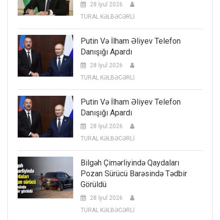
28 İyul 2026
TURAL KƏLBƏCƏRLİ
Putin Və İlham Əliyev Telefon
Danışığı Apardı
28 İyul 2026
TURAL KƏLBƏCƏRLİ
Putin Və İlham Əliyev Telefon
Danışığı Apardı
28 İyul 2026
TURAL KƏLBƏCƏRLİ
Bilgəh Çimərliyində Qaydaları
Pozan Sürücü Barəsində Tədbir
Görüldü
28 İyul 2026
TURAL KƏLBƏCƏRLİ