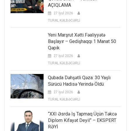
AÇIQLAMA
27 İyul 2026
TURAL KƏLBƏCƏRLİ
Yeni Marşrut Xətti Fəaliyyətə
Başlayır – Gedişhaqqı 1 Manat 50
Qəpik
27 İyul 2026
TURAL KƏLBƏCƏRLİ
Qubada Dəhşətli Qəza: 30 Yaşlı
Sürücü Hadisə Yerində Öldü
27 İyul 2026
TURAL KƏLBƏCƏRLİ
“XXI Əsrdə Iş Tapmaq Üçün Təkcə
Diplom Kifayət Deyil” – EKSPERT
RƏYİ