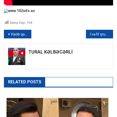
www.102info.az
Baxış Sayı:
104
Yazı
Vacib qərar öncəsi Gürcüstana “qırmızı işıq”: Neçə postsovet ölkəsi “avropalaşacaq”?
I və IV qruplar üzrə nəticələr AÇIQLANDI
naviqasiyası
TURAL KƏLBƏCƏRLİ
RELATED POSTS