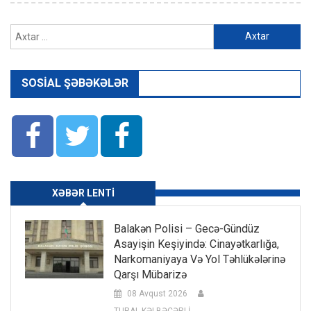
Axtarış:
SOSIAL ŞƏBƏKƏLƏR
XƏBƏR LENTI
Balakən Polisi – Gecə-Gündüz
Asayişin Keşiyində: Cinayətkarlığa,
Narkomaniyaya Və Yol Təhlükələrinə
Qarşı Mübarizə
08 Avqust 2026
TURAL KƏLBƏCƏRLİ