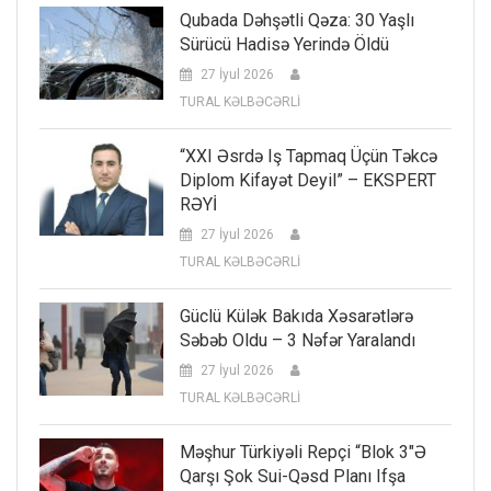
Qubada Dəhşətli Qəza: 30 Yaşlı
Sürücü Hadisə Yerində Öldü
27 İyul 2026
TURAL KƏLBƏCƏRLİ
“XXI Əsrdə Iş Tapmaq Üçün Təkcə
Diplom Kifayət Deyil” – EKSPERT
RƏYİ
27 İyul 2026
TURAL KƏLBƏCƏRLİ
Güclü Külək Bakıda Xəsarətlərə
Səbəb Oldu – 3 Nəfər Yaralandı
27 İyul 2026
TURAL KƏLBƏCƏRLİ
Məşhur Türkiyəli Repçi “Blok 3″ə
Qarşı Şok Sui-Qəsd Planı Ifşa