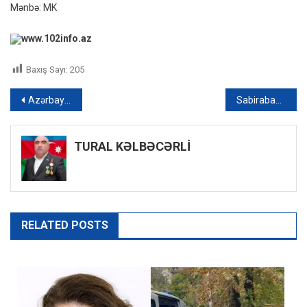
Mənbə: MK
www.102info.az
Baxış Sayı:
205
Yazı
Azərbaycanda məktəb direktoru intihara cəhd etdi
Sabirabadda ata və yeniyetmə oğlu güllələnib
naviqasiyası
TURAL KƏLBƏCƏRLİ
RELATED POSTS