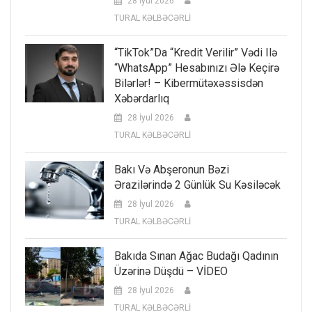
28 İyul 2026
TURAL KƏLBƏCƏRLİ
“TikTok”da “kredit Verilir” Vədi Ilə
“WhatsApp” Hesabınızı Ələ Keçirə
Bilərlər! – Kibermütəxəssisdən
Xəbərdarlıq
28 İyul 2026
TURAL KƏLBƏCƏRLİ
Bakı Və Abşeronun Bəzi
Ərazilərində 2 Günlük Su Kəsiləcək
28 İyul 2026
TURAL KƏLBƏCƏRLİ
Bakıda Sınan Ağac Budağı Qadının
Üzərinə Düşdü – VİDEO
28 İyul 2026
TURAL KƏLBƏCƏRLİ