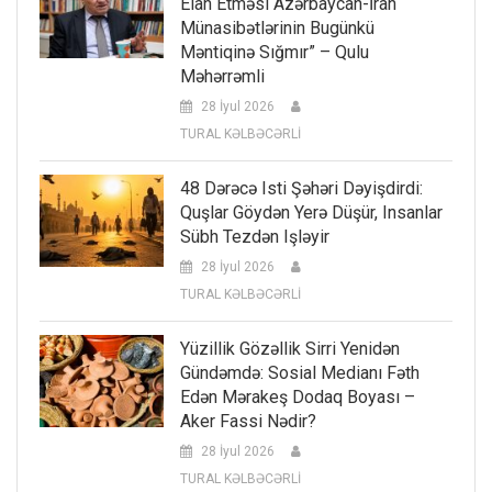
Elan Etməsi Azərbaycan-İran
Münasibətlərinin Bugünkü
Məntiqinə Sığmır” – Qulu
Məhərrəmli
28 İyul 2026
TURAL KƏLBƏCƏRLİ
48 Dərəcə Isti Şəhəri Dəyişdirdi:
Quşlar Göydən Yerə Düşür, Insanlar
Sübh Tezdən Işləyir
28 İyul 2026
TURAL KƏLBƏCƏRLİ
Yüzillik Gözəllik Sirri Yenidən
Gündəmdə: Sosial Medianı Fəth
Edən Mərakeş Dodaq Boyası –
Aker Fassi Nədir?
28 İyul 2026
TURAL KƏLBƏCƏRLİ