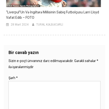
“Liverpul”un Və İngiltərə Millisinin Sabiq Futbolçusu Larri Lloyd
Vəfat Edib – FOTO
28 Mart 2024
TURAL KƏLBƏCƏRLİ
Bir cavab yazın
Sizin e-poçt ünvanınız dərc edilməyəcəkdir.
Gərəkli sahələr
*
ilə işarələnmişdir
Şərh
*