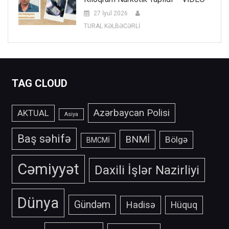
27 İyul 2026
TURAL KƏLBƏCƏRLİ
TAG CLOUD
Azərbaycan Polisi
AKTUAL
Asiya
Baş səhifə
BNMİ
Bölgə
BMCMİ
Cəmiyyət
Daxili İşlər Nazirliyi
Dünya
Gündəm
Hadisə
Hüquq