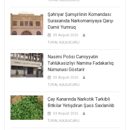
Şəhriyar Şəmşirlinin Komandası:
Suraxanıda Narkomaniyaya Qarşı
Dəmir Yumruq
05 Avqust 2026
TURAL KƏLBƏCƏRLİ
Nəsimi Polisi Cəmiyyətin
Təhlükəsizliyi Naminə Fədakarlıq
Nümunəsi Göstərir
05 Avqust 2026
TURAL KƏLBƏCƏRLİ
Çay Kənarında Narkotik Tərkibli
Bitkilər Yetişdirən Şəxs Saxlanılıb
03 Avqust 2026
TURAL KƏLBƏCƏRLİ