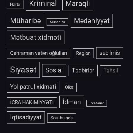
Kriminal
Maraqlı
Hərbi
Müharibə
Mədəniyyət
Müsahibə
Mətbuat xidməti
secilmis
Qəhraman vətən oğlulları
Region
Siyasət
Sosial
Tədbirlər
Təhsil
Yol patrul xidməti
Ölkə
İdman
İCRA HAKİMİYYƏTİ
İncəsənət
İqtisadiyyat
Şou-biznes