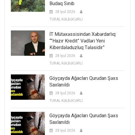
Budaq Sınıb
28 İyul 2026
TURAL KƏLBƏCƏRLİ
İT Mütəxəssisindən Xəbərdarlıq:
“”Hazır Kredit” Vədləri Yeni
Kiberdələduzluq Tələsidir”
28 İyul 2026
TURAL KƏLBƏCƏRLİ
Göyçayda Ağacları Qurudan Şəxs
Saxlanıldı
28 İyul 2026
TURAL KƏLBƏCƏRLİ
Göyçayda Ağacları Qurudan Şəxs
Saxlanıldı
28 İyul 2026