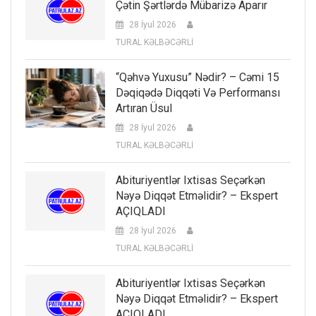
Çətin Şərtlərdə Mübarizə Aparır
28 İyul 2026
TURAL KƏLBƏCƏRLİ
“Qəhvə Yuxusu” Nədir? – Cəmi 15
Dəqiqədə Diqqəti Və Performansı
Artıran Üsul
28 İyul 2026
TURAL KƏLBƏCƏRLİ
Abituriyentlər Ixtisas Seçərkən
Nəyə Diqqət Etməlidir? – Ekspert
AÇIQLADI
28 İyul 2026
TURAL KƏLBƏCƏRLİ
Abituriyentlər Ixtisas Seçərkən
Nəyə Diqqət Etməlidir? – Ekspert
AÇIQLADI