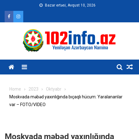
Skip
Bazar ertəsi, Avqust 10, 2026
to
content
Home
2023
Oktyabr
Moskvada məbəd yaxınlığında bıçaqlı hücum: Yaralananlar
var – FOTO/VİDEO
Moskvada məbəd yaxınlığında