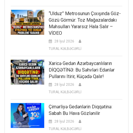
“Ulduz” Metrosunun Çıxışında Göz-
Gözü Görmür: Toz Mağazalardakı
Məhsulları Yararsız Hala Salır –
VİDEO
28 İyul 2026
TURAL KƏLBƏCƏRLİ
Xaricə Gedən Azərbaycanlıların
DİQQƏTİNƏ: Bu Səhvləri Edənlər
Pullarını Itirir, Küçədə Qalır!
28 İyul 2026
TURAL KƏLBƏCƏRLİ
Çimərliyə Gedənlərin Diqqətinə:
Sabah Bu Hava Gözlənilir
28 İyul 2026
TURAL KƏLBƏCƏRLİ