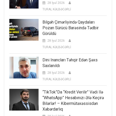
28 İyul 2026
TURAL KƏLBƏCƏRLİ
Bilgəh Çimərliyində Qaydaları
Pozan Sürücü Barəsində Tədbir
Görüldü
28 İyul 2026
TURAL KƏLBƏCƏRLİ
Dini Inancları Təhqir Edən Şəxs
Saxlanıldı
28 İyul 2026
TURAL KƏLBƏCƏRLİ
“TikTok”da “kredit Verilir” Vədi Ilə
“WhatsApp” Hesabınızı Ələ Keçirə
Bilərlər! – Kibermütəxəssisdən
Xəbərdarlıq