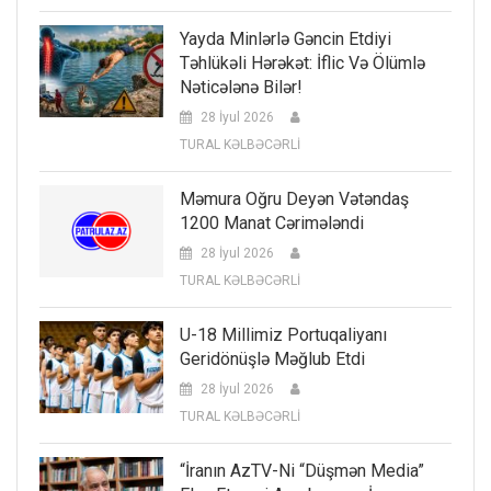
Yayda Minlərlə Gəncin Etdiyi
Təhlükəli Hərəkət: İflic Və Ölümlə
Nəticələnə Bilər!
28 İyul 2026
TURAL KƏLBƏCƏRLİ
Məmura Oğru Deyən Vətəndaş
1200 Manat Cərimələndi
28 İyul 2026
TURAL KƏLBƏCƏRLİ
U-18 Millimiz Portuqaliyanı
Geridönüşlə Məğlub Etdi
28 İyul 2026
TURAL KƏLBƏCƏRLİ
“İranın AzTV-Ni “düşmən Media”