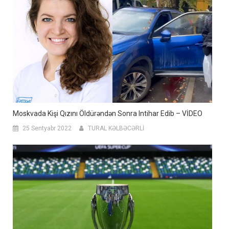
Moskvada Kişi Qızını Öldürəndən Sonra Intihar Edib – VİDEO
25 Sentyabr 2022
TURAL KƏLBƏCƏRLİ