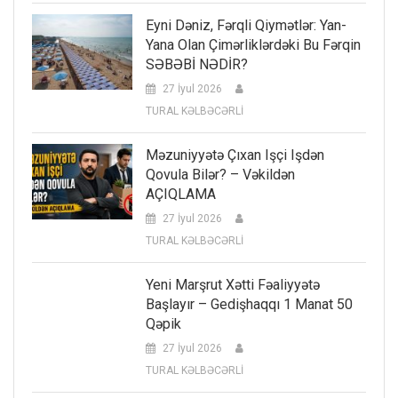
Eyni Dəniz, Fərqli Qiymətlər: Yan-
Yana Olan Çimərliklərdəki Bu Fərqin
SƏBƏBİ NƏDİR?
27 İyul 2026
TURAL KƏLBƏCƏRLİ
Məzuniyyətə Çıxan Işçi Işdən
Qovula Bilər? – Vəkildən
AÇIQLAMA
27 İyul 2026
TURAL KƏLBƏCƏRLİ
Yeni Marşrut Xətti Fəaliyyətə
Başlayır – Gedişhaqqı 1 Manat 50
Qəpik
27 İyul 2026
TURAL KƏLBƏCƏRLİ