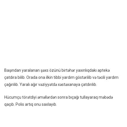
Başından yaralanan şəxs özünü birtəhər yaxınlıqdakı aptekə
çatdıra bilib. Orada ona ilkin tibbi yardım göstərilib və təcili yardım
çağırılıb. Yaralı ağır vəziyyətdə xəstəxanaya çatdırılıb.
Hücumçu törətdiyi əməllərdən sonra bıçağı tullayaraq məbədə
qaçıb. Polis artıq onu saxlayıb.