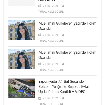
28 İyul 2026
TURAL KƏLBƏCƏRLİ
Müəllimini Güllələyən Şagirdə Hökm
Oxundu
28 İyul 2026
TURAL KƏLBƏCƏRLİ
Müəllimini Güllələyən Şagirdə Hökm
Oxundu
28 İyul 2026
TURAL KƏLBƏCƏRLİ
Yaponiyada 7,1 Bal Gücündə
Zəlzələ: Yanğınlar Başladı, Evlər
Uçdu, Rabitə Kəsildi – VİDEO
28 İyul 2026
TURAL KƏLBƏCƏRLİ