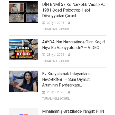
DİN BNMİ 57 Kq Narkotik Vasitə Və
1981 Ədəd Psixotrop Həbi
Dövriyyədən Çıxarıb
30 İyul 2026
TURAL KƏLBƏCƏRLİ
AAYDA-Nın Nəzarətində Olan Keçid
Niyə Bu Vəziyyətdədir? – VİDEO
28 İyul 2026
TURAL KƏLBƏCƏRLİ
Ev Kirayələmək Istəyənlərin
NƏZƏRİNƏ! – Süni Qiymət
Artımının Pərdəarxası…
28 İyul 2026
TURAL KƏLBƏCƏRLİ
Minalanmış Ərazilərdə Yanğın: FHN