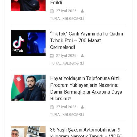
Edildi
27 İyul 2026
TURAL KƏLBƏCƏRLİ
“TikTok” Canlı Yayımında Iki Qadını
Təhqir Etdi – 700 Manat
Cərimələndi
27 İyul 2026
TURAL KƏLBƏCƏRLİ
Həyat Yoldaşının Telefonuna Gizli
Proqram Yükləyənlərin Nəzərinə:
Dəmir Barmaqlıqlar Arxasına Düşə
Bilərsiniz!
27 İyul 2026
TURAL KƏLBƏCƏRLİ
35 Yaşlı Şəxsin Avtomobilindən 9
Kiloqram Narkotik Tapıldı – VİDEO