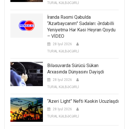
TURAL KƏLBƏCƏRLİ
İranda Rəsmi Qəbulda
“Azərbaycanım” Sədaları: Ərdəbilli
Yeniyetmə Hər Kəsi Heyran Qoydu
– VİDEO
28 İyul 2026
TURAL KƏLBƏCƏRLİ
Biləsuvarda Sürücü Sükan
Arxasında Dünyasını Dəyişdi
28 İyul 2026
TURAL KƏLBƏCƏRLİ
“Azeri Light” Nefti Kəskin Ucuzlaşdı
28 İyul 2026
TURAL KƏLBƏCƏRLİ