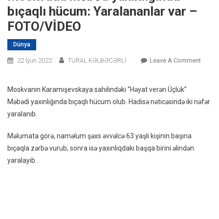
bıçaqlı hücum: Yaralananlar var –
FOTO/VİDEO
Dünya
On
22 İyun 2022
TURAL KƏLBƏCƏRLİ
Leave A Comment
Mosk
Məbə
Moskvanın Karamışevskaya sahilindəki “Həyat verən Üçlük”
Yaxınl
Məbədi yaxınlığında bıçaqlı hücum olub. Hadisə nəticəsində iki nəfər
Bıçaql
yaralanıb.
Hücum
Yarala
Məlumata görə, naməlum şəxs əvvəlcə 63 yaşlı kişinin başına
Var
bıçaqla zərbə vurub, sonra isə yaxınlıqdakı başqa birini əlindən
–
yaralayıb.
FOTO/