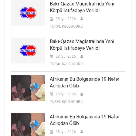
Bakı-Qazax Magistralında Yeni
Körpü Istifadəyə Verildi
28 İyul 2026
TURAL KƏLBƏCƏRLİ
Bakı-Qazax Magistralında Yeni
Körpü Istifadəyə Verildi
28 İyul 2026
TURAL KƏLBƏCƏRLİ
Afrikanın Bu Bölgəsində 19 Nəfər
Aclıqdan Ölüb
28 İyul 2026
TURAL KƏLBƏCƏRLİ
Afrikanın Bu Bölgəsində 19 Nəfər
Aclıqdan Ölüb
28 İyul 2026