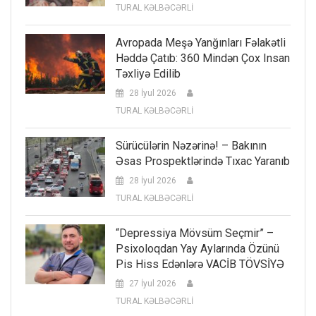
TURAL KƏLBƏCƏRLİ
Avropada Meşə Yanğınları Fəlakətli
Həddə Çatıb: 360 Mindən Çox Insan
Təxliyə Edilib
28 İyul 2026
TURAL KƏLBƏCƏRLİ
Sürücülərin Nəzərinə! – Bakının
Əsas Prospektlərində Tıxac Yaranıb
28 İyul 2026
TURAL KƏLBƏCƏRLİ
“Depressiya Mövsüm Seçmir” –
Psixoloqdan Yay Aylarında Özünü
Pis Hiss Edənlərə VACİB TÖVSİYƏ
27 İyul 2026
TURAL KƏLBƏCƏRLİ