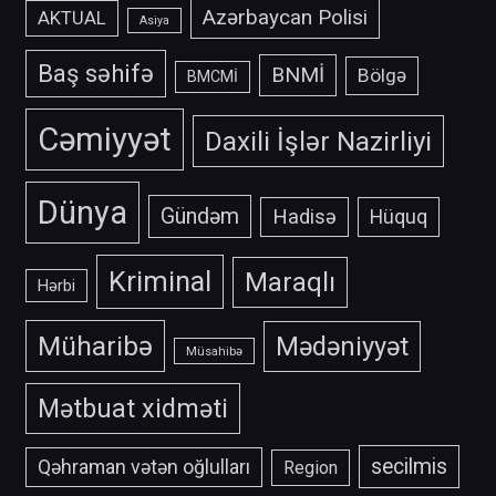
Azərbaycan Polisi
AKTUAL
Asiya
Baş səhifə
BNMİ
Bölgə
BMCMİ
Cəmiyyət
Daxili İşlər Nazirliyi
Dünya
Gündəm
Hadisə
Hüquq
Kriminal
Maraqlı
Hərbi
Müharibə
Mədəniyyət
Müsahibə
Mətbuat xidməti
secilmis
Qəhraman vətən oğlulları
Region