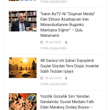
TURAL KƏLBƏCƏRLİ
“İranın AzTV-Ni “düşmən Media”
Elan Etməsi Azərbaycan-İran
Münasibətlərinin Bugünkü
Məntiqinə Sığmır” – Qulu
Məhərrəmli
28 İyul 2026
TURAL KƏLBƏCƏRLİ
48 Dərəcə Isti Şəhəri Dəyişdirdi:
Quşlar Göydən Yerə Düşür, Insanlar
Sübh Tezdən Işləyir
28 İyul 2026
TURAL KƏLBƏCƏRLİ
Yüzillik Gözəllik Sirri Yenidən
Gündəmdə: Sosial Medianı Fəth
Edən Mərakeş Dodaq Boyası –