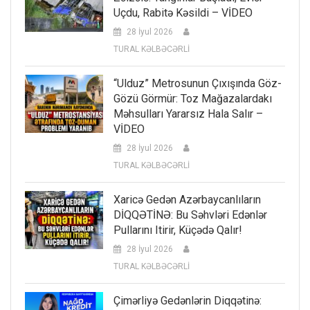
Uçdu, Rabitə Kəsildi – VİDEO
28 İyul 2026
TURAL KƏLBƏCƏRLİ
“Ulduz” Metrosunun Çıxışında Göz-
Gözü Görmür: Toz Mağazalardakı
Məhsulları Yararsız Hala Salır –
VİDEO
28 İyul 2026
TURAL KƏLBƏCƏRLİ
Xaricə Gedən Azərbaycanlıların
DİQQƏTİNƏ: Bu Səhvləri Edənlər
Pullarını Itirir, Küçədə Qalır!
28 İyul 2026
TURAL KƏLBƏCƏRLİ
Çimərliyə Gedənlərin Diqqətinə: