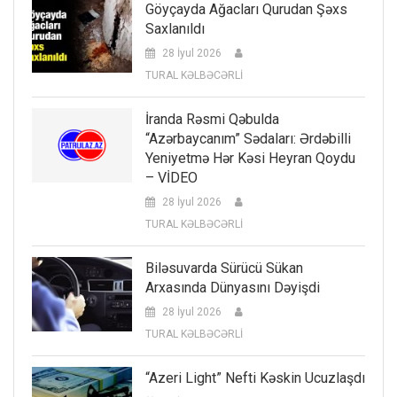
Göyçayda Ağacları Qurudan Şəxs
Saxlanıldı
28 İyul 2026
TURAL KƏLBƏCƏRLİ
İranda Rəsmi Qəbulda
“Azərbaycanım” Sədaları: Ərdəbilli
Yeniyetmə Hər Kəsi Heyran Qoydu
– VİDEO
28 İyul 2026
TURAL KƏLBƏCƏRLİ
Biləsuvarda Sürücü Sükan
Arxasında Dünyasını Dəyişdi
28 İyul 2026
TURAL KƏLBƏCƏRLİ
“Azeri Light” Nefti Kəskin Ucuzlaşdı