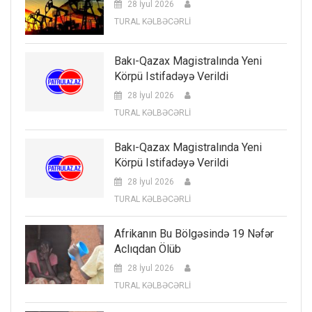
28 İyul 2026
TURAL KƏLBƏCƏRLİ
Bakı-Qazax Magistralında Yeni
Körpü Istifadəyə Verildi
28 İyul 2026
TURAL KƏLBƏCƏRLİ
Bakı-Qazax Magistralında Yeni
Körpü Istifadəyə Verildi
28 İyul 2026
TURAL KƏLBƏCƏRLİ
Afrikanın Bu Bölgəsində 19 Nəfər
Aclıqdan Ölüb
28 İyul 2026
TURAL KƏLBƏCƏRLİ