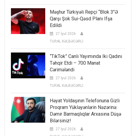
Məşhur Türkiyəli Repçi “Blok 3″ə
Qarşı Şok Sui-Qəsd Planı Ifşa
Edildi
27 İyul 2026
TURAL KƏLBƏCƏRLİ
“TikTok” Canlı Yayımında Iki Qadını
Təhqir Etdi – 700 Manat
Cərimələndi
27 İyul 2026
TURAL KƏLBƏCƏRLİ
Həyat Yoldaşının Telefonuna Gizli
Proqram Yükləyənlərin Nəzərinə:
Dəmir Barmaqlıqlar Arxasına Düşə
Bilərsiniz!
27 İyul 2026