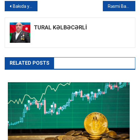
Yazı
Bakıda yanğın başlayıb – VİDEO
Rəsmi Bakıdan Paşinyana CAVAB: “Heç bir hüquqi və əxlaqi çərçivəyə sığmır”
naviqasiyası
TURAL KƏLBƏCƏRLİ
RELATED POSTS