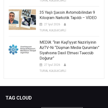
TURAL KƏLBƏCƏRLİ
35 Yaşlı Şəxsin Avtomobilindən 9
Kiloqram Narkotik Tapıldı – VİDEO
27 İyul 2026
TURAL KƏLBƏCƏRLİ
MEDİA: “İran Kəşfiyyat Nazirliyinin
AzTV-Ni “düşmən Media Qurumları”
Siyahısına Daxil Etməsi Təəccüb
Doğurur”
27 İyul 2026
TURAL KƏLBƏCƏRLİ
TAG CLOUD