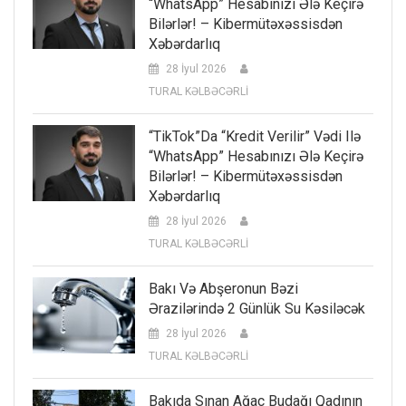
“WhatsApp” Hesabınızı Ələ Keçirə
Bilərlər! – Kibermütəxəssisdən
Xəbərdarlıq
28 İyul 2026
TURAL KƏLBƏCƏRLİ
“TikTok”da “kredit Verilir” Vədi Ilə
“WhatsApp” Hesabınızı Ələ Keçirə
Bilərlər! – Kibermütəxəssisdən
Xəbərdarlıq
28 İyul 2026
TURAL KƏLBƏCƏRLİ
Bakı Və Abşeronun Bəzi
Ərazilərində 2 Günlük Su Kəsiləcək
28 İyul 2026
TURAL KƏLBƏCƏRLİ
Bakıda Sınan Ağac Budağı Qadının