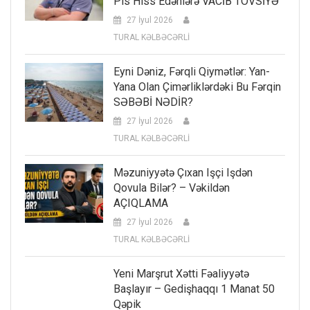
Pis Hiss Edənlərə VACİB TÖVSİYƏ
27 İyul 2026
TURAL KƏLBƏCƏRLİ
Eyni Dəniz, Fərqli Qiymətlər: Yan-
Yana Olan Çimərliklərdəki Bu Fərqin
SƏBƏBİ NƏDİR?
27 İyul 2026
TURAL KƏLBƏCƏRLİ
Məzuniyyətə Çıxan Işçi Işdən
Qovula Bilər? – Vəkildən
AÇIQLAMA
27 İyul 2026
TURAL KƏLBƏCƏRLİ
Yeni Marşrut Xətti Fəaliyyətə
Başlayır – Gedişhaqqı 1 Manat 50
Qəpik