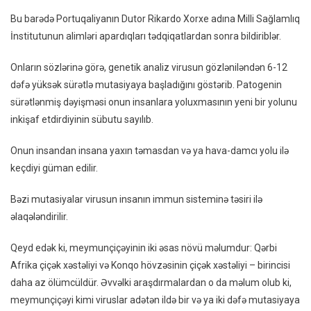
Üsulla
Bu barədə Portuqaliyanın Dutor Rikardo Xorxe adına Milli Sağlamlıq
Yolux
İnstitutunun alimləri apardıqları tədqiqatlardan sonra bildiriblər.
Başlay
Onların sözlərinə görə, genetik analiz virusun gözləniləndən 6-12
dəfə yüksək sürətlə mutasiyaya başladığını göstərib. Patogenin
sürətlənmiş dəyişməsi onun insanlara yoluxmasının yeni bir yolunu
inkişaf etdirdiyinin sübutu sayılıb.
Onun insandan insana yaxın təmasdan və ya hava-damcı yolu ilə
keçdiyi güman edilir.
Bəzi mutasiyalar virusun insanın immun sisteminə təsiri ilə
əlaqələndirilir.
Qeyd edək ki, meymunçiçəyinin iki əsas növü məlumdur: Qərbi
Afrika çiçək xəstəliyi və Konqo hövzəsinin çiçək xəstəliyi – birincisi
daha az ölümcüldür. Əvvəlki araşdırmalardan o da məlum olub ki,
meymunçiçəyi kimi viruslar adətən ildə bir və ya iki dəfə mutasiyaya