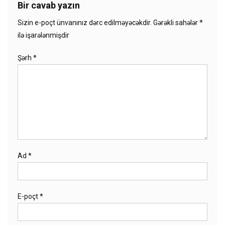
Bir cavab yazın
Sizin e-poçt ünvanınız dərc edilməyəcəkdir.
Gərəkli sahələr
*
ilə işarələnmişdir
Şərh
*
Ad
*
E-poçt
*