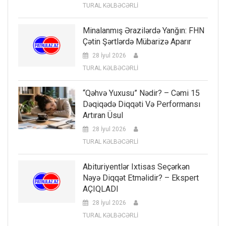
TURAL KƏLBƏCƏRLİ
Minalanmış Ərazilərdə Yanğın: FHN
Çətin Şərtlərdə Mübarizə Aparır
28 İyul 2026
TURAL KƏLBƏCƏRLİ
“Qəhvə Yuxusu” Nədir? – Cəmi 15
Dəqiqədə Diqqəti Və Performansı
Artıran Üsul
28 İyul 2026
TURAL KƏLBƏCƏRLİ
Abituriyentlər Ixtisas Seçərkən
Nəyə Diqqət Etməlidir? – Ekspert
AÇIQLADI
28 İyul 2026
TURAL KƏLBƏCƏRLİ