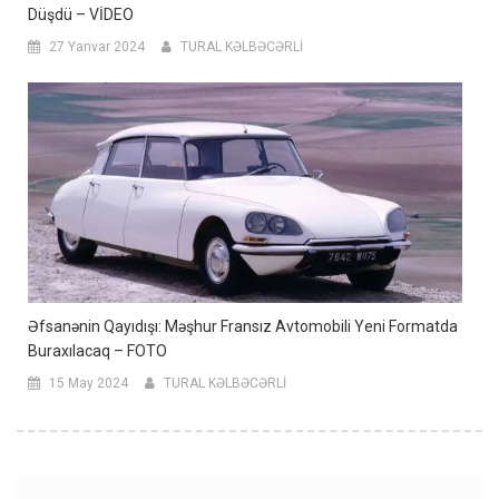
Düşdü – VİDEO
27 Yanvar 2024
TURAL KƏLBƏCƏRLİ
Əfsanənin Qayıdışı: Məşhur Fransız Avtomobili Yeni Formatda
Buraxılacaq – FOTO
15 May 2024
TURAL KƏLBƏCƏRLİ