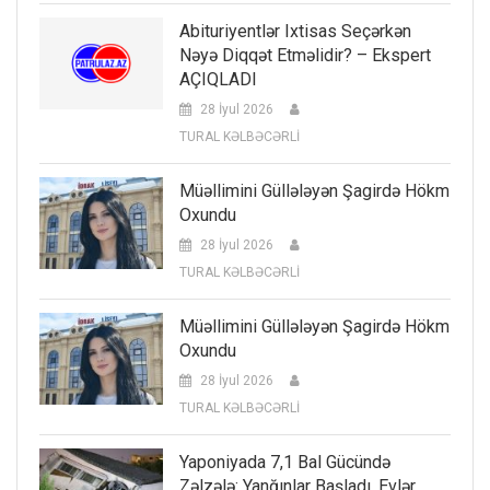
Abituriyentlər Ixtisas Seçərkən
Nəyə Diqqət Etməlidir? – Ekspert
AÇIQLADI
28 İyul 2026
TURAL KƏLBƏCƏRLİ
Müəllimini Güllələyən Şagirdə Hökm
Oxundu
28 İyul 2026
TURAL KƏLBƏCƏRLİ
Müəllimini Güllələyən Şagirdə Hökm
Oxundu
28 İyul 2026
TURAL KƏLBƏCƏRLİ
Yaponiyada 7,1 Bal Gücündə
Zəlzələ: Yanğınlar Başladı, Evlər