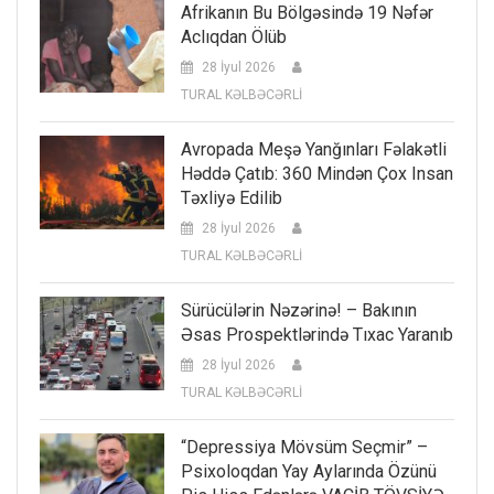
Afrikanın Bu Bölgəsində 19 Nəfər
Aclıqdan Ölüb
28 İyul 2026
TURAL KƏLBƏCƏRLİ
Avropada Meşə Yanğınları Fəlakətli
Həddə Çatıb: 360 Mindən Çox Insan
Təxliyə Edilib
28 İyul 2026
TURAL KƏLBƏCƏRLİ
Sürücülərin Nəzərinə! – Bakının
Əsas Prospektlərində Tıxac Yaranıb
28 İyul 2026
TURAL KƏLBƏCƏRLİ
“Depressiya Mövsüm Seçmir” –
Psixoloqdan Yay Aylarında Özünü