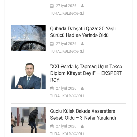
27 İyul 2026
TURAL KƏLBƏCƏRLİ
Qubada Dəhşətli Qəza: 30 Yaşlı
Sürücü Hadisə Yerində Öldü
27 İyul 2026
TURAL KƏLBƏCƏRLİ
“XXI Əsrdə Iş Tapmaq Üçün Təkcə
Diplom Kifayət Deyil” – EKSPERT
RƏYİ
27 İyul 2026
TURAL KƏLBƏCƏRLİ
Güclü Külək Bakıda Xəsarətlərə
Səbəb Oldu – 3 Nəfər Yaralandı
27 İyul 2026
TURAL KƏLBƏCƏRLİ