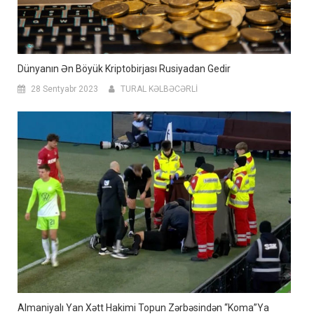
Dünyanın Ən Böyük Kriptobirjası Rusiyadan Gedir
28 Sentyabr 2023
TURAL KƏLBƏCƏRLİ
Almaniyalı Yan Xətt Hakimi Topun Zərbəsindən “koma”ya