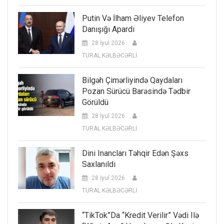
Putin Və İlham Əliyev Telefon
Danışığı Apardı
28 İyul 2026
TURAL KƏLBƏCƏRLİ
Bilgəh Çimərliyində Qaydaları
Pozan Sürücü Barəsində Tədbir
Görüldü
28 İyul 2026
TURAL KƏLBƏCƏRLİ
Dini Inancları Təhqir Edən Şəxs
Saxlanıldı
28 İyul 2026
TURAL KƏLBƏCƏRLİ
“TikTok”da “kredit Verilir” Vədi Ilə