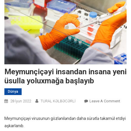
Meymunçiçəyi insandan insana yeni
üsulla yoluxmağa başlayıb
Dünya
On
28 İyun 2022
TURAL KƏLBƏCƏRLİ
Leave A Comment
Meymu
Insan
Meymunçiçəyi virusunun gözləniləndən daha sürətlə təkamül etdiyi
Insana
aşkarlanıb.
Yeni