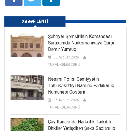
XƏBƏR LENTI
Şəhriyar Şəmşirlinin Komandası:
Suraxanıda Narkomaniyaya Qarşı
Dəmir Yumruq
05 Avqust 2026
TURAL KƏLBƏCƏRLİ
Nəsimi Polisi Cəmiyyətin
Təhlükəsizliyi Naminə Fədakarlıq
Nümunəsi Göstərir
05 Avqust 2026
TURAL KƏLBƏCƏRLİ
Çay Kənarında Narkotik Tərkibli
Bitkilər Yetişdirən Şəxs Saxlanılıb