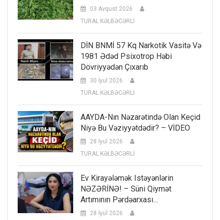
03 Avqust 2026
TURAL KƏLBƏCƏRLİ
DİN BNMİ 57 Kq Narkotik Vasitə Və
1981 Ədəd Psixotrop Həbi
Dövriyyədən Çıxarıb
30 İyul 2026
TURAL KƏLBƏCƏRLİ
AAYDA-Nın Nəzarətində Olan Keçid
Niyə Bu Vəziyyətdədir? – VİDEO
28 İyul 2026
TURAL KƏLBƏCƏRLİ
Ev Kirayələmək Istəyənlərin
NƏZƏRİNƏ! – Süni Qiymət
Artımının Pərdəarxası…
28 İyul 2026