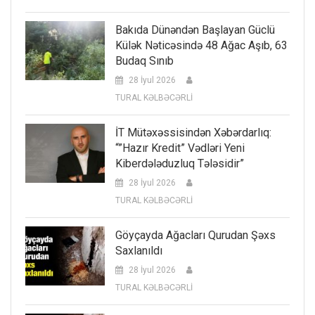
Bakıda Dünəndən Başlayan Güclü
Külək Nəticəsində 48 Ağac Aşıb, 63
Budaq Sınıb
28 İyul 2026
TURAL KƏLBƏCƏRLİ
İT Mütəxəssisindən Xəbərdarlıq:
“”Hazır Kredit” Vədləri Yeni
Kiberdələduzluq Tələsidir”
28 İyul 2026
TURAL KƏLBƏCƏRLİ
Göyçayda Ağacları Qurudan Şəxs
Saxlanıldı
28 İyul 2026
TURAL KƏLBƏCƏRLİ