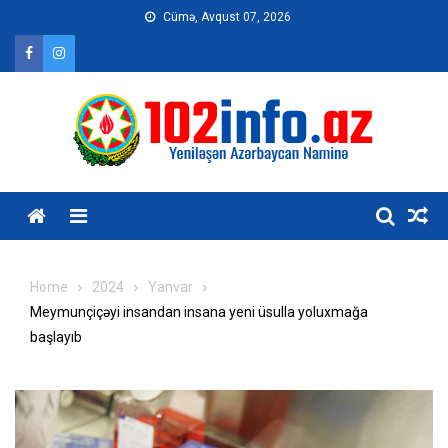
Skip
Cümə, Avqust 07, 2026
to
content
Home
2024
Yanvar
Meymunçiçəyi insandan insana yeni üsulla yoluxmağa
başlayıb