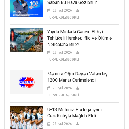
Sabah Bu Hava Gözlənilir
28 İyul 2026
TURAL KƏLBƏCƏRLİ
Yayda Minlərlə Gəncin Etdiyi
Təhlükəli Hərəkət: İflic Və Ölümlə
Nəticələnə Bilər!
28 İyul 2026
TURAL KƏLBƏCƏRLİ
Məmura Oğru Deyən Vətəndaş
1200 Manat Cərimələndi
28 İyul 2026
TURAL KƏLBƏCƏRLİ
U-18 Millimiz Portuqaliyanı
Geridönüşlə Məğlub Etdi
28 İyul 2026