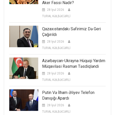
Aker Fassi Nədir?
28 İyul 2026
TURAL KƏLBƏCƏRLİ
Qazaxıstandakı Səfirimiz Də Geri
Çağırıldı
28 İyul 2026
TURAL KƏLBƏCƏRLİ
Azərbaycan-Ukrayna Hüquqi Yardım
Müqaviləsi Rəsmən Təsdiqləndi
28 İyul 2026
TURAL KƏLBƏCƏRLİ
Putin Və İlham Əliyev Telefon
Danışığı Apardı
28 İyul 2026
TURAL KƏLBƏCƏRLİ