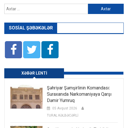
Axtarış:
SOSIAL ŞƏBƏKƏLƏR
XƏBƏR LENTI
Şəhriyar Şəmşirlinin Komandası:
Suraxanıda Narkomaniyaya Qarşı
Dəmir Yumruq
05 Avqust 2026
TURAL KƏLBƏCƏRLİ