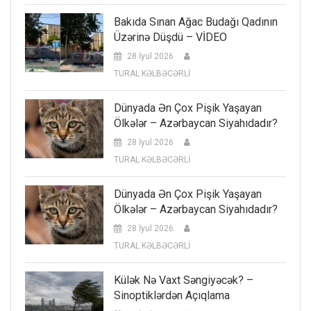
Bakıda Sınan Ağac Budağı Qadının
Üzərinə Düşdü – VİDEO
28 İyul 2026
TURAL KƏLBƏCƏRLİ
Dünyada Ən Çox Pişik Yaşayan
Ölkələr – Azərbaycan Siyahıdadır?
28 İyul 2026
TURAL KƏLBƏCƏRLİ
Dünyada Ən Çox Pişik Yaşayan
Ölkələr – Azərbaycan Siyahıdadır?
28 İyul 2026
TURAL KƏLBƏCƏRLİ
Külək Nə Vaxt Səngiyəcək? –
Sinoptiklərdən Açıqlama