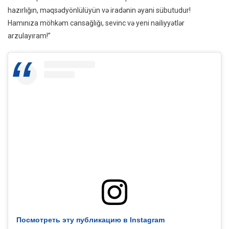
hazırlığın, məqsədyönlülüyün və iradənin əyani sübutudur!
Hamınıza möhkəm cansağlığı, sevinc və yeni nailiyyətlər
arzulayıram!”
Посмотреть эту публикацию в Instagram