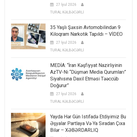
27 İyul 2026
TURAL KƏLBƏCƏRLİ
35 Yaşlı Şəxsin Avtomobilindən 9
Kiloqram Narkotik Tapıldı – VİDEO
27 İyul 2026
TURAL KƏLBƏCƏRLİ
MEDİA: “İran Kəşfiyyat Nazirliyinin
AzTV-Ni “düşmən Media Qurumları”
Siyahısına Daxil Etməsi Təəccüb
Doğurur”
27 İyul 2026
TURAL KƏLBƏCƏRLİ
Yayda Hər Gün Istifadə Etdiyimiz Bu
Əşyalar Partlaya Və Ya Sıradan Çıxa
Bilər – XƏBƏRDARLIQ