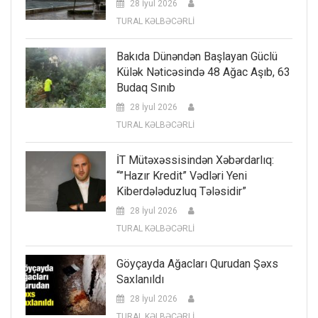
28 İyul 2026
TURAL KƏLBƏCƏRLİ
Bakıda Dünəndən Başlayan Güclü
Külək Nəticəsində 48 Ağac Aşıb, 63
Budaq Sınıb
28 İyul 2026
TURAL KƏLBƏCƏRLİ
İT Mütəxəssisindən Xəbərdarlıq:
“”Hazır Kredit” Vədləri Yeni
Kiberdələduzluq Tələsidir”
28 İyul 2026
TURAL KƏLBƏCƏRLİ
Göyçayda Ağacları Qurudan Şəxs
Saxlanıldı
28 İyul 2026
TURAL KƏLBƏCƏRLİ