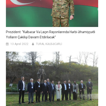
Prezident: “Kəlbəcər Və Laçın Rayonlarında Hərbi Əhəmiyyətli
Yolların Çəkilişi Davam Etdiriləcək”
13 Aprel 2022
TURAL KƏLBƏCƏRLİ