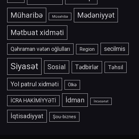
Müharibə
Mədəniyyət
Müsahibə
Mətbuat xidməti
secilmis
Qəhraman vətən oğlulları
Region
Siyasət
Sosial
Tədbirlər
Təhsil
Yol patrul xidməti
Ölkə
İdman
İCRA HAKİMİYYƏTİ
İncəsənət
İqtisadiyyat
Şou-biznes