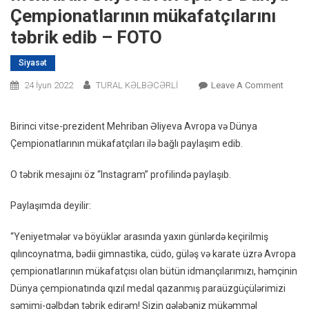
Çempionatlarının mükafatçılarını
təbrik edib – FOTO
Siyasət
On
24 İyun 2022
TURAL KƏLBƏCƏRLİ
Leave A Comment
Mehri
Əliyev
Birinci vitse-prezident Mehriban Əliyeva Avropa və Dünya
Avrop
Çempionatlarının mükafatçıları ilə bağlı paylaşım edib.
Və
Dünya
O təbrik mesajını öz “Instagram” profilində paylaşıb.
Çempio
Mükafa
Paylaşımda deyilir:
Təbrik
Edib
“Yeniyetmələr və böyüklər arasında yaxın günlərdə keçirilmiş
–
qılıncoynatma, bədii gimnastika, cüdo, güləş və karate üzrə Avropa
FOTO
çempionatlarının mükafatçısı olan bütün idmançılarımızı, həmçinin
Dünya çempionatında qızıl medal qazanmış paraüzgüçülərimizi
səmimi-qəlbdən təbrik edirəm! Sizin qələbəniz mükəmməl