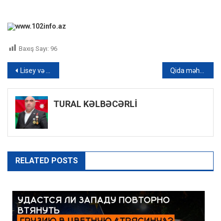
www.102info.az
Baxış Sayı:
96
Yazı
Lisey və gimnaziyalara qəbul imtahanının siniflər üzrə nəticələri gün ərzində elan olunacaq
Qida məhsullarının idxalı qaydası ilə bağlı QƏRAR
naviqasiyası
TURAL KƏLBƏCƏRLİ
RELATED POSTS