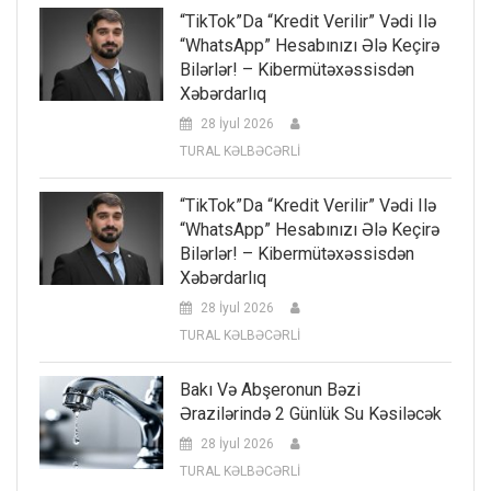
“TikTok”da “kredit Verilir” Vədi Ilə
“WhatsApp” Hesabınızı Ələ Keçirə
Bilərlər! – Kibermütəxəssisdən
Xəbərdarlıq
28 İyul 2026
TURAL KƏLBƏCƏRLİ
“TikTok”da “kredit Verilir” Vədi Ilə
“WhatsApp” Hesabınızı Ələ Keçirə
Bilərlər! – Kibermütəxəssisdən
Xəbərdarlıq
28 İyul 2026
TURAL KƏLBƏCƏRLİ
Bakı Və Abşeronun Bəzi
Ərazilərində 2 Günlük Su Kəsiləcək
28 İyul 2026
TURAL KƏLBƏCƏRLİ