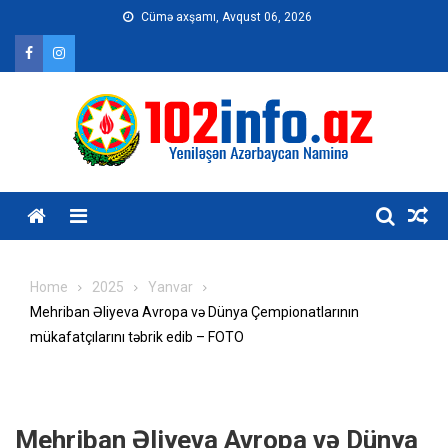
Skip
Cümə axşamı, Avqust 06, 2026
to
content
Home
2025
Yanvar
Mehriban Əliyeva Avropa və Dünya Çempionatlarının
mükafatçılarını təbrik edib – FOTO
Mehriban Əliyeva Avropa və Dünya