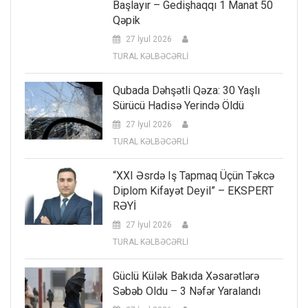
Başlayır – Gedişhaqqı 1 Manat 50
Qəpik
27 İyul 2026
TURAL KƏLBƏCƏRLİ
Qubada Dəhşətli Qəza: 30 Yaşlı
Sürücü Hadisə Yerində Öldü
27 İyul 2026
TURAL KƏLBƏCƏRLİ
“XXI Əsrdə Iş Tapmaq Üçün Təkcə
Diplom Kifayət Deyil” – EKSPERT
RƏYİ
27 İyul 2026
TURAL KƏLBƏCƏRLİ
Güclü Külək Bakıda Xəsarətlərə
Səbəb Oldu – 3 Nəfər Yaralandı