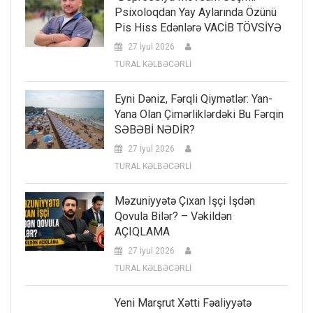
Psixoloqdan Yay Aylarında Özünü
Pis Hiss Edənlərə VACİB TÖVSİYƏ
27 İyul 2026
TURAL KƏLBƏCƏRLİ
Eyni Dəniz, Fərqli Qiymətlər: Yan-
Yana Olan Çimərliklərdəki Bu Fərqin
SƏBƏBİ NƏDİR?
27 İyul 2026
TURAL KƏLBƏCƏRLİ
Məzuniyyətə Çıxan Işçi Işdən
Qovula Bilər? – Vəkildən
AÇIQLAMA
27 İyul 2026
TURAL KƏLBƏCƏRLİ
Yeni Marşrut Xətti Fəaliyyətə