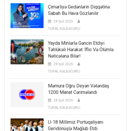
Çimərliyə Gedənlərin Diqqətinə:
Sabah Bu Hava Gözlənilir
28 İyul 2026
TURAL KƏLBƏCƏRLİ
Yayda Minlərlə Gəncin Etdiyi
Təhlükəli Hərəkət: İflic Və Ölümlə
Nəticələnə Bilər!
28 İyul 2026
TURAL KƏLBƏCƏRLİ
Məmura Oğru Deyən Vətəndaş
1200 Manat Cərimələndi
28 İyul 2026
TURAL KƏLBƏCƏRLİ
U-18 Millimiz Portuqaliyanı
Geridönüşlə Məğlub Etdi