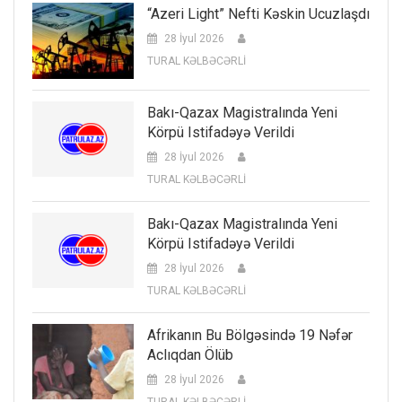
“Azeri Light” Nefti Kəskin Ucuzlaşdı
28 İyul 2026
TURAL KƏLBƏCƏRLİ
Bakı-Qazax Magistralında Yeni
Körpü Istifadəyə Verildi
28 İyul 2026
TURAL KƏLBƏCƏRLİ
Bakı-Qazax Magistralında Yeni
Körpü Istifadəyə Verildi
28 İyul 2026
TURAL KƏLBƏCƏRLİ
Afrikanın Bu Bölgəsində 19 Nəfər
Aclıqdan Ölüb
28 İyul 2026
TURAL KƏLBƏCƏRLİ