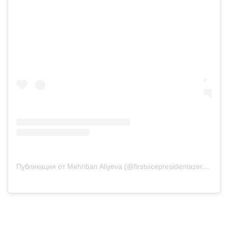
Публикация от Mehriban Aliyeva (@firstvicepresidentazerbaijan)