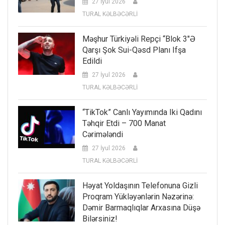
27 İyul 2026
TURAL KƏLBƏCƏRLİ
Məşhur Türkiyəli Repçi “Blok 3″ə
Qarşı Şok Sui-Qəsd Planı Ifşa
Edildi
27 İyul 2026
TURAL KƏLBƏCƏRLİ
“TikTok” Canlı Yayımında Iki Qadını
Təhqir Etdi – 700 Manat
Cərimələndi
27 İyul 2026
TURAL KƏLBƏCƏRLİ
Həyat Yoldaşının Telefonuna Gizli
Proqram Yükləyənlərin Nəzərinə:
Dəmir Barmaqlıqlar Arxasına Düşə
Bilərsiniz!