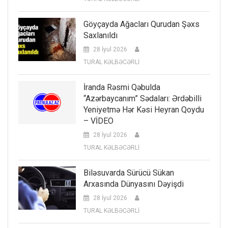
Göyçayda Ağacları Qurudan Şəxs
Saxlanıldı
28 İyul 2026
TURAL KƏLBƏCƏRLİ
İranda Rəsmi Qəbulda
“Azərbaycanım” Sədaları: Ərdəbilli
Yeniyetmə Hər Kəsi Heyran Qoydu
– VİDEO
28 İyul 2026
TURAL KƏLBƏCƏRLİ
Biləsuvarda Sürücü Sükan
Arxasında Dünyasını Dəyişdi
28 İyul 2026
TURAL KƏLBƏCƏRLİ