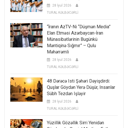
28 İyul 2026
TURAL KƏLBƏCƏRLİ
“İranın AzTV-Ni “düşmən Media”
Elan Etməsi Azərbaycan-İran
Münasibətlərinin Bugünkü
Məntiqinə Sığmır” – Qulu
Məhərrəmli
28 İyul 2026
TURAL KƏLBƏCƏRLİ
48 Dərəcə Isti Şəhəri Dəyişdirdi:
Quşlar Göydən Yerə Düşür, Insanlar
Sübh Tezdən Işləyir
28 İyul 2026
TURAL KƏLBƏCƏRLİ
Yüzillik Gözəllik Sirri Yenidən