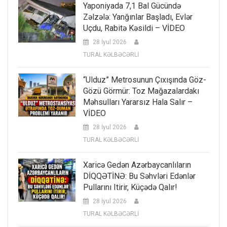
Yaponiyada 7,1 Bal Gücündə
Zəlzələ: Yanğınlar Başladı, Evlər
Uçdu, Rabitə Kəsildi – VİDEO
28 İyul 2026
TURAL KƏLBƏCƏRLİ
“Ulduz” Metrosunun Çıxışında Göz-
Gözü Görmür: Toz Mağazalardakı
Məhsulları Yararsız Hala Salır –
VİDEO
28 İyul 2026
TURAL KƏLBƏCƏRLİ
Xaricə Gedən Azərbaycanlıların
DİQQƏTİNƏ: Bu Səhvləri Edənlər
Pullarını Itirir, Küçədə Qalır!
28 İyul 2026
TURAL KƏLBƏCƏRLİ