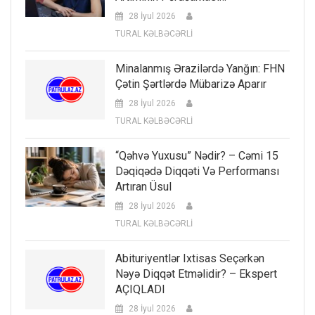
28 İyul 2026
TURAL KƏLBƏCƏRLİ
Minalanmış Ərazilərdə Yanğın: FHN
Çətin Şərtlərdə Mübarizə Aparır
28 İyul 2026
TURAL KƏLBƏCƏRLİ
“Qəhvə Yuxusu” Nədir? – Cəmi 15
Dəqiqədə Diqqəti Və Performansı
Artıran Üsul
28 İyul 2026
TURAL KƏLBƏCƏRLİ
Abituriyentlər Ixtisas Seçərkən
Nəyə Diqqət Etməlidir? – Ekspert
AÇIQLADI
28 İyul 2026