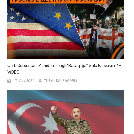
Qərb Gürcüstanı Yenidən Rəngli “bataqlığa” Sala Biləcəkmi? –
VİDEO
17 May 2024
TURAL KƏLBƏCƏRLİ