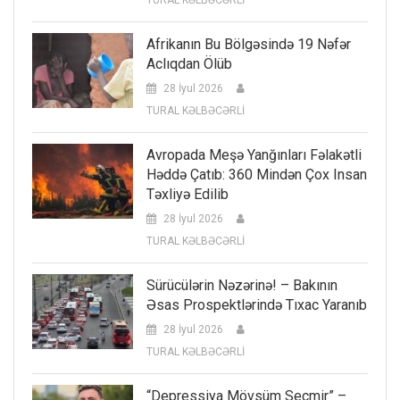
Afrikanın Bu Bölgəsində 19 Nəfər
Aclıqdan Ölüb
28 İyul 2026
TURAL KƏLBƏCƏRLİ
Avropada Meşə Yanğınları Fəlakətli
Həddə Çatıb: 360 Mindən Çox Insan
Təxliyə Edilib
28 İyul 2026
TURAL KƏLBƏCƏRLİ
Sürücülərin Nəzərinə! – Bakının
Əsas Prospektlərində Tıxac Yaranıb
28 İyul 2026
TURAL KƏLBƏCƏRLİ
“Depressiya Mövsüm Seçmir” –