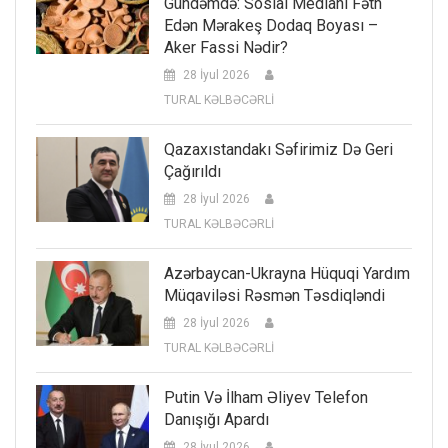
Gündəmdə: Sosial Medianı Fəth
Edən Mərakeş Dodaq Boyası –
Aker Fassi Nədir?
28 İyul 2026
TURAL KƏLBƏCƏRLİ
Qazaxıstandakı Səfirimiz Də Geri
Çağırıldı
28 İyul 2026
TURAL KƏLBƏCƏRLİ
Azərbaycan-Ukrayna Hüquqi Yardım
Müqaviləsi Rəsmən Təsdiqləndi
28 İyul 2026
TURAL KƏLBƏCƏRLİ
Putin Və İlham Əliyev Telefon
Danışığı Apardı
28 İyul 2026