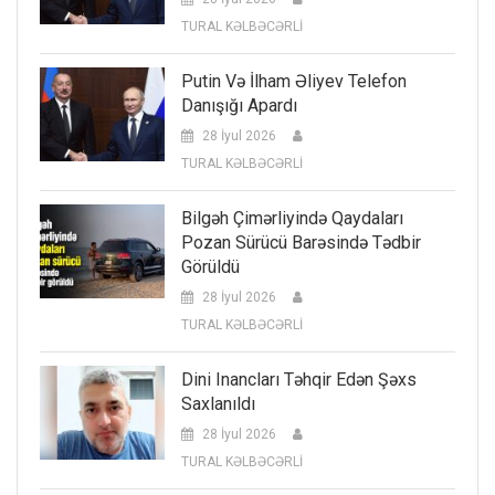
TURAL KƏLBƏCƏRLİ
Putin Və İlham Əliyev Telefon
Danışığı Apardı
28 İyul 2026
TURAL KƏLBƏCƏRLİ
Bilgəh Çimərliyində Qaydaları
Pozan Sürücü Barəsində Tədbir
Görüldü
28 İyul 2026
TURAL KƏLBƏCƏRLİ
Dini Inancları Təhqir Edən Şəxs
Saxlanıldı
28 İyul 2026
TURAL KƏLBƏCƏRLİ