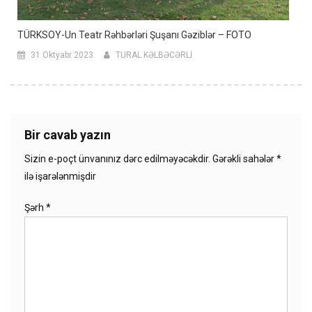
TÜRKSOY-Un Teatr Rəhbərləri Şuşanı Gəziblər – FOTO
31 Oktyabr 2023
TURAL KƏLBƏCƏRLİ
Bir cavab yazın
Sizin e-poçt ünvanınız dərc edilməyəcəkdir.
Gərəkli sahələr
*
ilə işarələnmişdir
Şərh
*