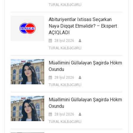
TURAL KƏLBƏCƏRLİ
Abituriyentlər Ixtisas Seçərkən
Nəyə Diqqət Etməlidir? – Ekspert
AÇIQLADI
28 İyul 2026
TURAL KƏLBƏCƏRLİ
Müəllimini Güllələyən Şagirdə Hökm
Oxundu
28 İyul 2026
TURAL KƏLBƏCƏRLİ
Müəllimini Güllələyən Şagirdə Hökm
Oxundu
28 İyul 2026
TURAL KƏLBƏCƏRLİ