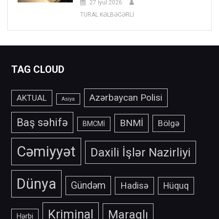
27 İyul 2026
TURAL KƏLBƏCƏRLİ
TAG CLOUD
Azərbaycan Polisi
AKTUAL
Asiya
Baş səhifə
BNMİ
Bölgə
BMCMİ
Cəmiyyət
Daxili İşlər Nazirliyi
Dünya
Gündəm
Hadisə
Hüquq
Kriminal
Maraqlı
Hərbi