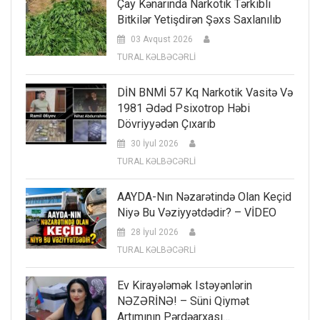
Çay Kənarında Narkotik Tərkibli
Bitkilər Yetişdirən Şəxs Saxlanılıb
03 Avqust 2026
TURAL KƏLBƏCƏRLİ
DİN BNMİ 57 Kq Narkotik Vasitə Və
1981 Ədəd Psixotrop Həbi
Dövriyyədən Çıxarıb
30 İyul 2026
TURAL KƏLBƏCƏRLİ
AAYDA-Nın Nəzarətində Olan Keçid
Niyə Bu Vəziyyətdədir? – VİDEO
28 İyul 2026
TURAL KƏLBƏCƏRLİ
Ev Kirayələmək Istəyənlərin
NƏZƏRİNƏ! – Süni Qiymət
Artımının Pərdəarxası…