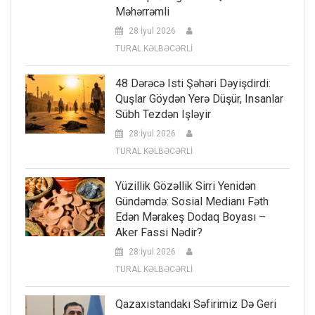
Məhərrəmli
28 İyul 2026
TURAL KƏLBƏCƏRLİ
48 Dərəcə Isti Şəhəri Dəyişdirdi:
Quşlar Göydən Yerə Düşür, Insanlar
Sübh Tezdən Işləyir
28 İyul 2026
TURAL KƏLBƏCƏRLİ
Yüzillik Gözəllik Sirri Yenidən
Gündəmdə: Sosial Medianı Fəth
Edən Mərakeş Dodaq Boyası –
Aker Fassi Nədir?
28 İyul 2026
TURAL KƏLBƏCƏRLİ
Qazaxıstandakı Səfirimiz Də Geri