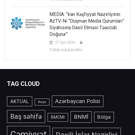
MEDİA: “İran Kəşfiyyat Nazirliyinin
AzTV-Ni “düşmən Media Qurumları”
Siyahısına Daxil Etməsi Təəccüb
Doğurur”
27 İyul 2026
TURAL KƏLBƏCƏRLİ
TAG CLOUD
Azərbaycan Polisi
AKTUAL
Asiya
Baş səhifə
BNMİ
Bölgə
BMCMİ
Cəmiyyət
Daxili İşlər Nazirliyi