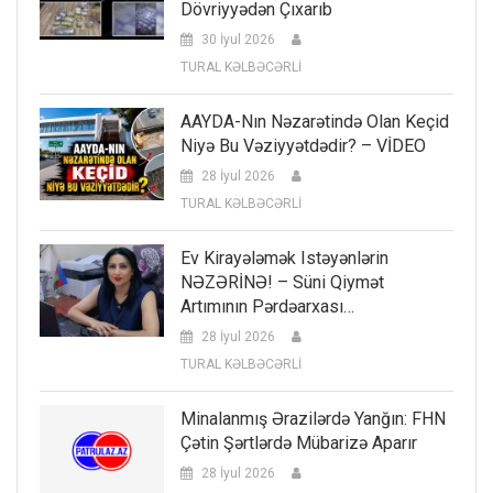
Dövriyyədən Çıxarıb
30 İyul 2026
TURAL KƏLBƏCƏRLİ
AAYDA-Nın Nəzarətində Olan Keçid
Niyə Bu Vəziyyətdədir? – VİDEO
28 İyul 2026
TURAL KƏLBƏCƏRLİ
Ev Kirayələmək Istəyənlərin
NƏZƏRİNƏ! – Süni Qiymət
Artımının Pərdəarxası…
28 İyul 2026
TURAL KƏLBƏCƏRLİ
Minalanmış Ərazilərdə Yanğın: FHN
Çətin Şərtlərdə Mübarizə Aparır
28 İyul 2026