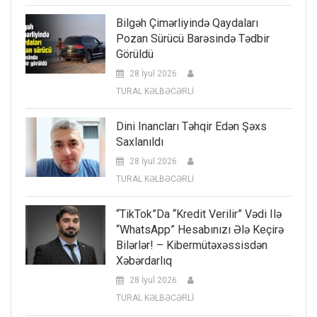
Bilgəh Çimərliyində Qaydaları
Pozan Sürücü Barəsində Tədbir
Görüldü
28 İyul 2026
TURAL KƏLBƏCƏRLİ
Dini Inancları Təhqir Edən Şəxs
Saxlanıldı
28 İyul 2026
TURAL KƏLBƏCƏRLİ
“TikTok”da “kredit Verilir” Vədi Ilə
“WhatsApp” Hesabınızı Ələ Keçirə
Bilərlər! – Kibermütəxəssisdən
Xəbərdarlıq
28 İyul 2026
TURAL KƏLBƏCƏRLİ