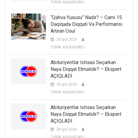
TURAL KƏLBƏCƏRLİ
“Qəhvə Yuxusu” Nədir? – Cəmi 15
Dəqiqədə Diqqəti Və Performansı
Artıran Üsul
28 İyul 2026
TURAL KƏLBƏCƏRLİ
Abituriyentlər Ixtisas Seçərkən
Nəyə Diqqət Etməlidir? – Ekspert
AÇIQLADI
28 İyul 2026
TURAL KƏLBƏCƏRLİ
Abituriyentlər Ixtisas Seçərkən
Nəyə Diqqət Etməlidir? – Ekspert
AÇIQLADI
28 İyul 2026
TURAL KƏLBƏCƏRLİ