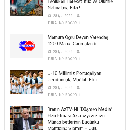
Təhlükəli Hərəkət: İflic Və Ölümlə
Nəticələnə Bilər!
28 İyul 2026
TURAL KƏLBƏCƏRLİ
Məmura Oğru Deyən Vətəndaş
1200 Manat Cərimələndi
28 İyul 2026
TURAL KƏLBƏCƏRLİ
U-18 Millimiz Portuqaliyanı
Geridönüşlə Məğlub Etdi
28 İyul 2026
TURAL KƏLBƏCƏRLİ
“İranın AzTV-Ni “düşmən Media”
Elan Etməsi Azərbaycan-İran
Münasibətlərinin Bugünkü
Məntiqinə Sığmır” – Qulu