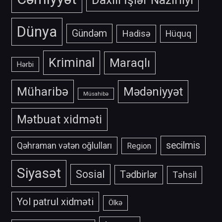
Dünya
Gündəm
Hadisə
Hüquq
Kriminal
Maraqlı
Hərbi
Müharibə
Mədəniyyət
Müsahibə
Mətbuat xidməti
secilmis
Qəhraman vətən oğlulları
Region
Siyasət
Sosial
Tədbirlər
Təhsil
Yol patrul xidməti
Ölkə