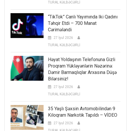
TURAL KƏLBƏCƏRLİ
“TikTok” Canlı Yayımında Iki Qadını
Təhqir Etdi – 700 Manat
Cərimələndi
27 İyul 2026
TURAL KƏLBƏCƏRLİ
Həyat Yoldaşının Telefonuna Gizli
Proqram Yükləyənlərin Nəzərinə:
Dəmir Barmaqlıqlar Arxasına Düşə
Bilərsiniz!
27 İyul 2026
TURAL KƏLBƏCƏRLİ
35 Yaşlı Şəxsin Avtomobilindən 9
Kiloqram Narkotik Tapıldı – VİDEO
27 İyul 2026
TURAL KƏLBƏCƏRLİ