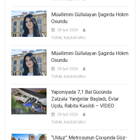
Müəllimini Güllələyən Şagirdə Hökm
Oxundu
28 İyul 2026
TURAL KƏLBƏCƏRLİ
Müəllimini Güllələyən Şagirdə Hökm
Oxundu
28 İyul 2026
TURAL KƏLBƏCƏRLİ
Yaponiyada 7,1 Bal Gücündə
Zəlzələ: Yanğınlar Başladı, Evlər
Uçdu, Rabitə Kəsildi – VİDEO
28 İyul 2026
TURAL KƏLBƏCƏRLİ
“Ulduz” Metrosunun Çıxışında Göz-