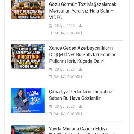
Gözü Görmür: Toz Mağazalardakı
Məhsulları Yararsız Hala Salır –
VİDEO
28 İyul 2026
TURAL KƏLBƏCƏRLİ
Xaricə Gedən Azərbaycanlıların
DİQQƏTİNƏ: Bu Səhvləri Edənlər
Pullarını Itirir, Küçədə Qalır!
28 İyul 2026
TURAL KƏLBƏCƏRLİ
Çimərliyə Gedənlərin Diqqətinə:
Sabah Bu Hava Gözlənilir
28 İyul 2026
TURAL KƏLBƏCƏRLİ
Yayda Minlərlə Gəncin Etdiyi