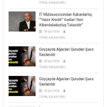
TURAL KƏLBƏCƏRLİ
İT Mütəxəssisindən Xəbərdarlıq:
“”Hazır Kredit” Vədləri Yeni
Kiberdələduzluq Tələsidir”
28 İyul 2026
TURAL KƏLBƏCƏRLİ
Göyçayda Ağacları Qurudan Şəxs
Saxlanıldı
28 İyul 2026
TURAL KƏLBƏCƏRLİ
Göyçayda Ağacları Qurudan Şəxs
Saxlanıldı
28 İyul 2026
TURAL KƏLBƏCƏRLİ