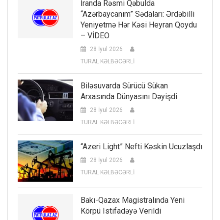
İranda Rəsmi Qəbulda
“Azərbaycanım” Sədaları: Ərdəbilli
Yeniyetmə Hər Kəsi Heyran Qoydu
– VİDEO
28 İyul 2026
TURAL KƏLBƏCƏRLİ
Biləsuvarda Sürücü Sükan
Arxasında Dünyasını Dəyişdi
28 İyul 2026
TURAL KƏLBƏCƏRLİ
“Azeri Light” Nefti Kəskin Ucuzlaşdı
28 İyul 2026
TURAL KƏLBƏCƏRLİ
Bakı-Qazax Magistralında Yeni
Körpü Istifadəyə Verildi