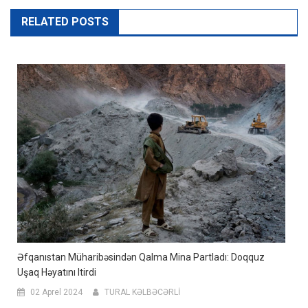
RELATED POSTS
Əfqanıstan Müharibəsindən Qalma Mina Partladı: Doqquz
Uşaq Həyatını Itirdi
02 Aprel 2024
TURAL KƏLBƏCƏRLİ