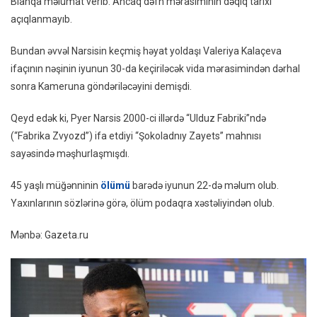
Bianqa məlumat verib. Ancaq dəfn mərasiminin dəqiq tarixi
Dəfn
açıqlanmayıb.
Ediləc
Bundan əvvəl Narsisin keçmiş həyat yoldaşı Valeriya Kalaçeva
ifaçının nəşinin iyunun 30-da keçiriləcək vida mərasimindən dərhal
sonra Kameruna göndəriləcəyini demişdi.
Qeyd edək ki, Pyer Narsis 2000-ci illərdə “Ulduz Fabriki”ndə
(“Fabrika Zvyozd”) ifa etdiyi “Şokoladnıy Zayets” mahnısı
sayəsində məşhurlaşmışdı.
45 yaşlı müğənninin
ölümü
barədə iyunun 22-də məlum olub.
Yaxınlarının sözlərinə görə, ölüm podaqra xəstəliyindən olub.
Mənbə: Gazeta.ru