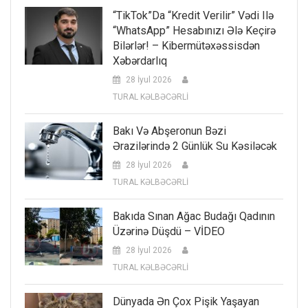
“TikTok”da “kredit Verilir” Vədi Ilə
“WhatsApp” Hesabınızı Ələ Keçirə
Bilərlər! – Kibermütəxəssisdən
Xəbərdarlıq
28 İyul 2026
TURAL KƏLBƏCƏRLİ
Bakı Və Abşeronun Bəzi
Ərazilərində 2 Günlük Su Kəsiləcək
28 İyul 2026
TURAL KƏLBƏCƏRLİ
Bakıda Sınan Ağac Budağı Qadının
Üzərinə Düşdü – VİDEO
28 İyul 2026
TURAL KƏLBƏCƏRLİ
Dünyada Ən Çox Pişik Yaşayan