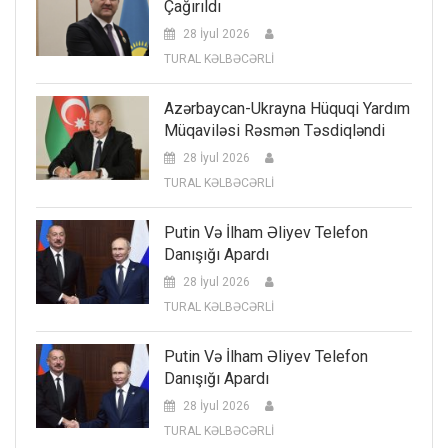
Çağırıldı
28 İyul 2026
TURAL KƏLBƏCƏRLİ
Azərbaycan-Ukrayna Hüquqi Yardım
Müqaviləsi Rəsmən Təsdiqləndi
28 İyul 2026
TURAL KƏLBƏCƏRLİ
Putin Və İlham Əliyev Telefon
Danışığı Apardı
28 İyul 2026
TURAL KƏLBƏCƏRLİ
Putin Və İlham Əliyev Telefon
Danışığı Apardı
28 İyul 2026
TURAL KƏLBƏCƏRLİ