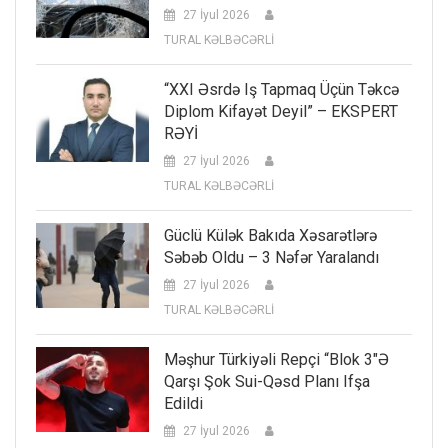
27 İyul 2026
TURAL KƏLBƏCƏRLİ
“XXI Əsrdə Iş Tapmaq Üçün Təkcə
Diplom Kifayət Deyil” – EKSPERT
RƏYİ
27 İyul 2026
TURAL KƏLBƏCƏRLİ
Güclü Külək Bakıda Xəsarətlərə
Səbəb Oldu – 3 Nəfər Yaralandı
27 İyul 2026
TURAL KƏLBƏCƏRLİ
Məşhur Türkiyəli Repçi “Blok 3″ə
Qarşı Şok Sui-Qəsd Planı Ifşa
Edildi
27 İyul 2026