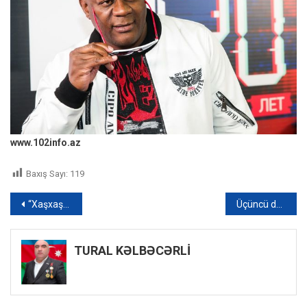
www.102info.az
Baxış Sayı:
119
Yazı
“Xaşxaş-2022” əməliyyatı davam edir: Külli miqdarda narkotik tərkibli bitki aşkarlandı – FOTO
Üçüncü dərəcəli qaraciyər çatışmazlığı: Dörd yaşlı Mahirin yaşamaq üçün sizə EHTİYACI VAR – FOTO/VİDEO
naviqasiyası
TURAL KƏLBƏCƏRLİ