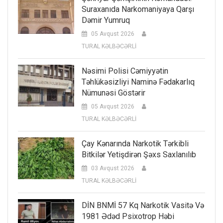
Suraxanıda Narkomaniyaya Qarşı
Dəmir Yumruq
05 Avqust 2026
TURAL KƏLBƏCƏRLİ
Nəsimi Polisi Cəmiyyətin
Təhlükəsizliyi Naminə Fədakarlıq
Nümunəsi Göstərir
05 Avqust 2026
TURAL KƏLBƏCƏRLİ
Çay Kənarında Narkotik Tərkibli
Bitkilər Yetişdirən Şəxs Saxlanılıb
03 Avqust 2026
TURAL KƏLBƏCƏRLİ
DİN BNMİ 57 Kq Narkotik Vasitə Və
1981 Ədəd Psixotrop Həbi