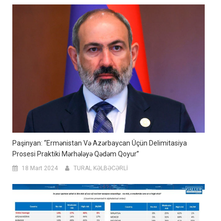
Paşinyan: “Ermənistan Və Azərbaycan Üçün Delimitasiya
Prosesi Praktiki Mərhələyə Qədəm Qoyur”
18 Mart 2024
TURAL KƏLBƏCƏRLİ