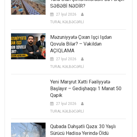
SƏBƏBİ NƏDİR?
27 İyul 2026
TURAL KƏLBƏCƏRLİ
Məzuniyyətə Çıxan Işçi Işdən
Qovula Bilər? – Vəkildən
AÇIQLAMA
27 İyul 2026
TURAL KƏLBƏCƏRLİ
Yeni Marşrut Xətti Fəaliyyətə
Başlayır – Gedişhaqqı 1 Manat 50
Qəpik
27 İyul 2026
TURAL KƏLBƏCƏRLİ
Qubada Dəhşətli Qəza: 30 Yaşlı
Sürücü Hadisə Yerində Öldü