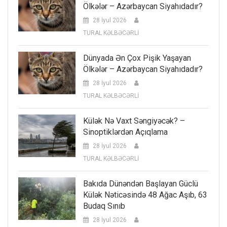
Ölkələr – Azərbaycan Siyahıdadır?
28 İyul 2026
TURAL KƏLBƏCƏRLİ
Dünyada Ən Çox Pişik Yaşayan
Ölkələr – Azərbaycan Siyahıdadır?
28 İyul 2026
TURAL KƏLBƏCƏRLİ
Külək Nə Vaxt Səngiyəcək? –
Sinoptiklərdən Açıqlama
28 İyul 2026
TURAL KƏLBƏCƏRLİ
Bakıda Dünəndən Başlayan Güclü
Külək Nəticəsində 48 Ağac Aşıb, 63
Budaq Sınıb
28 İyul 2026