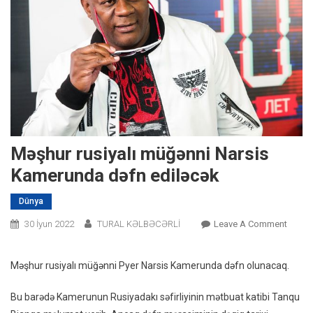
Məşhur rusiyalı müğənni Narsis
Kamerunda dəfn ediləcək
Dünya
On
30 İyun 2022
TURAL KƏLBƏCƏRLİ
Leave A Comment
Məşhu
Rusiya
Məşhur rusiyalı müğənni Pyer Narsis Kamerunda dəfn olunacaq.
Müğən
Narsis
Bu barədə Kamerunun Rusiyadakı səfirliyinin mətbuat katibi Tanqu
Kamer