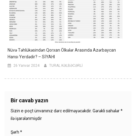
Nüvə Təhlükəsindən Qorxan Ölkələr Arasında Azərbaycan
Hansı Yerdədir? – SİYAHI
26 Yanvar 2024
TURAL KƏLBƏCƏRLİ
Bir cavab yazın
Sizin e-poçt ünvanınız dərc edilməyəcəkdir.
Gərəkli sahələr
*
ilə işarələnmişdir
Şərh
*