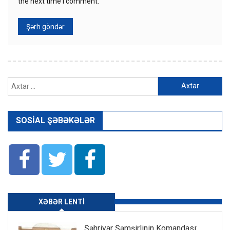
the next time I comment.
Axtarış:
SOSIAL ŞƏBƏKƏLƏR
XƏBƏR LENTI
Şəhriyar Şəmşirlinin Komandası: