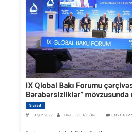
IX Qlobal Bakı Forumu çərçivə
Bərabərsizliklər” mövzusunda m
Siyasət
18 İyun 2022
TURAL KƏLBƏCƏRLİ
Leave A Co