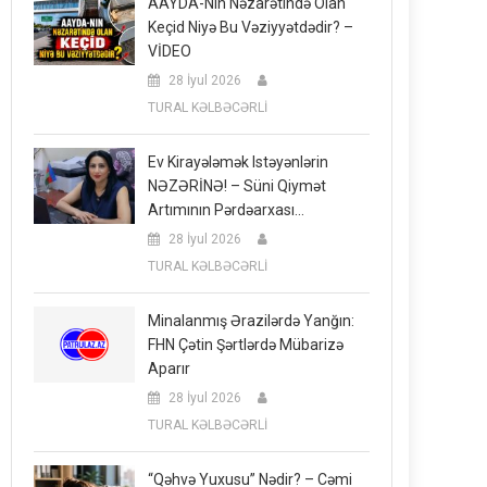
AAYDA-Nın Nəzarətində Olan
Keçid Niyə Bu Vəziyyətdədir? –
VİDEO
28 İyul 2026
TURAL KƏLBƏCƏRLİ
Ev Kirayələmək Istəyənlərin
NƏZƏRİNƏ! – Süni Qiymət
Artımının Pərdəarxası…
28 İyul 2026
TURAL KƏLBƏCƏRLİ
Minalanmış Ərazilərdə Yanğın:
FHN Çətin Şərtlərdə Mübarizə
Aparır
28 İyul 2026
TURAL KƏLBƏCƏRLİ
“Qəhvə Yuxusu” Nədir? – Cəmi