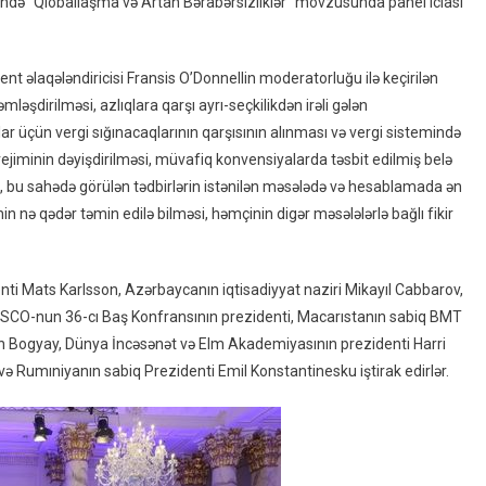
ndə “Qloballaşma və Artan Bərabərsizliklər” mövzusunda panel iclası
Bakı
Forumu
Çərçivəsində
t əlaqələndiricisi Fransis O’Donnellin moderatorluğu ilə keçirilən
“Qloballaşma
mləşdirilməsi, azlıqlara qarşı ayrı-seçkilikdən irəli gələn
Və
rlılar üçün vergi sığınacaqlarının qarşısının alınması və vergi sistemində
Artan
ejiminin dəyişdirilməsi, müvafiq konvensiyalarda təsbit edilmiş belə
Bərabərsizliklər”
əsi, bu sahədə görülən tədbirlərin istənilən məsələdə və hesablamada ən
Mövzusunda
Müzakirələr
 nə qədər təmin edilə bilməsi, həmçinin digər məsələlərlə bağlı fikir
Aparılır
ti Mats Karlsson, Azərbaycanın iqtisadiyyat naziri Mikayıl Cabbarov,
SCO-nun 36-cı Baş Konfransının prezidenti, Macarıstanın sabiq BMT
 Bogyay, Dünya İncəsənət və Elm Akademiyasının prezidenti Harri
 Rumıniyanın sabiq Prezidenti Emil Konstantinesku iştirak edirlər.