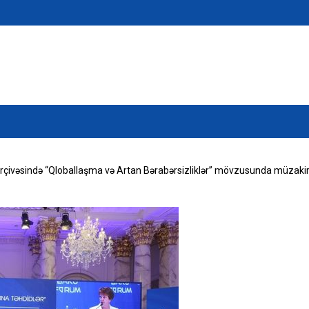
rçivəsində “Qloballaşma və Artan Bərabərsizliklər” mövzusunda müzakirəl