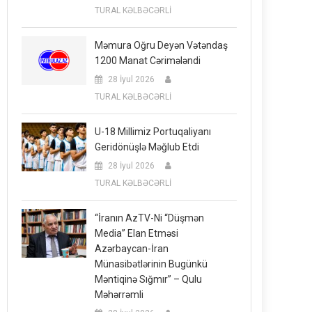
TURAL KƏLBƏCƏRLİ
Məmura Oğru Deyən Vətəndaş
1200 Manat Cərimələndi
28 İyul 2026
TURAL KƏLBƏCƏRLİ
U-18 Millimiz Portuqaliyanı
Geridönüşlə Məğlub Etdi
28 İyul 2026
TURAL KƏLBƏCƏRLİ
“İranın AzTV-Ni “düşmən
Media” Elan Etməsi
Azərbaycan-İran
Münasibətlərinin Bugünkü
Məntiqinə Sığmır” – Qulu
Məhərrəmli