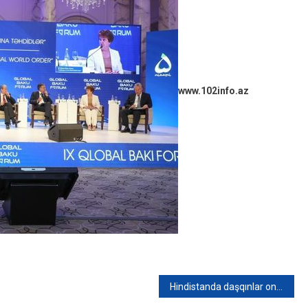
www.102info.az
Hindistanda daşqınlar onlarla insanın həyatına son qoyub – VİDEO