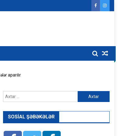
ər aparılır
Axtarış:
SOSIAL ŞƏBƏKƏLƏR