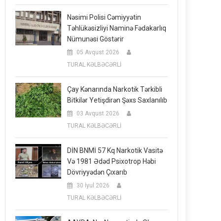
Nəsimi Polisi Cəmiyyətin
Təhlükəsizliyi Naminə Fədakarlıq
Nümunəsi Göstərir
05 Avqust 2026
TURAL KƏLBƏCƏRLİ
Çay Kənarında Narkotik Tərkibli
Bitkilər Yetişdirən Şəxs Saxlanılıb
03 Avqust 2026
TURAL KƏLBƏCƏRLİ
DİN BNMİ 57 Kq Narkotik Vasitə
Və 1981 Ədəd Psixotrop Həbi
Dövriyyədən Çıxarıb
30 İyul 2026
TURAL KƏLBƏCƏRLİ