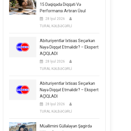
15 Dəqiqədə Diqqəti Və
Performansı Artıran Üsul
28 İyul 2026
TURAL KƏLBƏCƏRLİ
Abituriyentlər Ixtisas Seçərkən
Nəyə Diqqət Etməlidir? – Ekspert
AÇIQLADI
28 İyul 2026
TURAL KƏLBƏCƏRLİ
Abituriyentlər Ixtisas Seçərkən
Nəyə Diqqət Etməlidir? – Ekspert
AÇIQLADI
28 İyul 2026
TURAL KƏLBƏCƏRLİ
Müəllimini Güllələyən Şagirdə