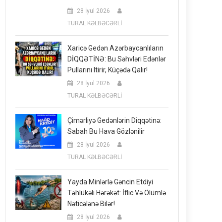
28 İyul 2026
TURAL KƏLBƏCƏRLİ
Xaricə Gedən Azərbaycanlıların
DİQQƏTİNƏ: Bu Səhvləri Edənlər
Pullarını Itirir, Küçədə Qalır!
28 İyul 2026
TURAL KƏLBƏCƏRLİ
Çimərliyə Gedənlərin Diqqətinə:
Sabah Bu Hava Gözlənilir
28 İyul 2026
TURAL KƏLBƏCƏRLİ
Yayda Minlərlə Gəncin Etdiyi
Təhlükəli Hərəkət: İflic Və Ölümlə
Nəticələnə Bilər!
28 İyul 2026