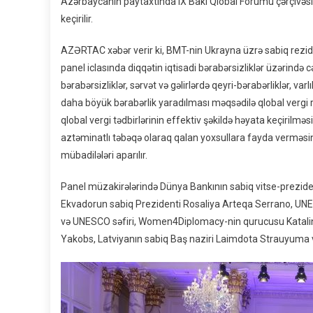
Azərbaycanın paytaxtında IX Bakı Qlobal Forumu çərçivəsi
keçirilir.
AZƏRTAC xəbər verir ki, BMT-nin Ukrayna üzrə sabiq reziden
panel iclasında diqqətin iqtisadi bərabərsizliklər üzərində cə
bərabərsizliklər, sərvət və gəlirlərdə qeyri-bərabərliklər, va
daha böyük bərabərlik yaradılması məqsədilə qlobal vergi r
qlobal vergi tədbirlərinin effektiv şəkildə həyata keçirilm
aztəminatlı təbəqə olaraq qalan yoxsullara fayda verməsinin
mübadilələri aparılır.
Panel müzakirələrində Dünya Bankının sabiq vitse-preziden
Ekvadorun sabiq Prezidenti Rosaliya Arteqa Serrano, UNE
və UNESCO səfiri, Women4Diplomacy-nin qurucusu Katalin
Yakobs, Latviyanın sabiq Baş naziri Laimdota Strauyuma və