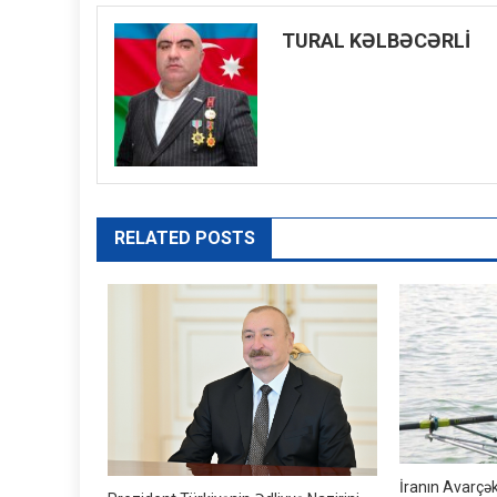
naviqasiyası
TURAL KƏLBƏCƏRLİ
RELATED POSTS
İranın Avarçək