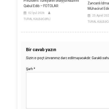
Prezident Türkiyənin Ədliyyə Nazirini
Zəncanlı Idm
Qəbul Edib – FOTOLAR
Mühacirət Edi
02 İyul 2026
25 Aprel 20
TURAL KƏLBƏCƏRLİ
TURAL KƏLBƏC
Bir cavab yazın
Sizin e-poçt ünvanınız dərc edilməyəcəkdir.
Gərəkli sah
Şərh
*