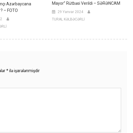
Mayor” Rütbəsi Verildi – SƏRƏNCAM
ançı Azərbaycana
r? – FOTO
29 Yanvar 2024
22
TURAL KƏLBƏCƏRLİ
ƏRLİ
ələr
*
ilə işarələnmişdir