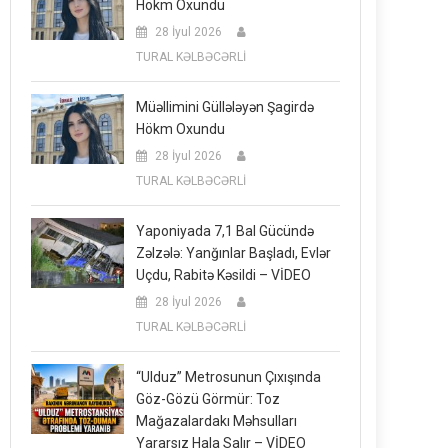
Hökm Oxundu
28 İyul 2026
TURAL KƏLBƏCƏRLİ
Müəllimini Güllələyən Şagirdə
Hökm Oxundu
28 İyul 2026
TURAL KƏLBƏCƏRLİ
Yaponiyada 7,1 Bal Gücündə
Zəlzələ: Yanğınlar Başladı, Evlər
Uçdu, Rabitə Kəsildi – VİDEO
28 İyul 2026
TURAL KƏLBƏCƏRLİ
“Ulduz” Metrosunun Çıxışında
Göz-Gözü Görmür: Toz
Mağazalardakı Məhsulları
Yararsız Hala Salır – VİDEO