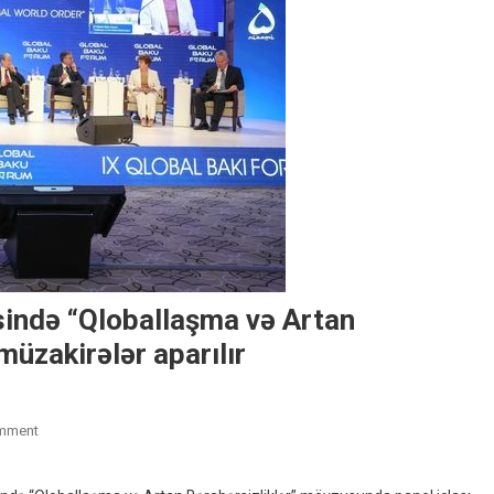
sində “Qloballaşma və Artan
üzakirələr aparılır
On
mment
IX
Qlobal