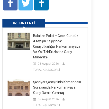
XƏBƏR LENTI
Balakən Polisi – Gecə-Gündüz
Asayişin Keşiyində:
Cinayətkarlığa, Narkomaniyaya
Və Yol Təhlükələrinə Qarşı
Mübarizə
08 Avqust 2026
TURAL KƏLBƏCƏRLİ
Şəhriyar Şəmşirlinin Komandası:
Suraxanıda Narkomaniyaya
Qarşı Dəmir Yumruq
05 Avqust 2026
TURAL KƏLBƏCƏRLİ