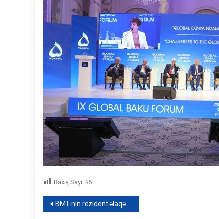
Baxış Sayı:
96
Yazı
BMT-nin rezident əlaqələndiricisi: “Heç kim nifrət etmək üçün doğulmur”