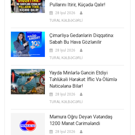
Pullarını Itirir, Küçədə Qalır!
28 İyul 2026
TURAL KƏLBƏCƏRLİ
Çimərliyə Gedənlərin Diqqətinə:
Sabah Bu Hava Gözlənilir
28 İyul 2026
TURAL KƏLBƏCƏRLİ
Yayda Minlərlə Gəncin Etdiyi
Təhlükəli Hərəkət: İflic Və Ölümlə
Nəticələnə Bilər!
28 İyul 2026
TURAL KƏLBƏCƏRLİ
Məmura Oğru Deyən Vətəndaş
1200 Manat Cərimələndi
28 İyul 2026