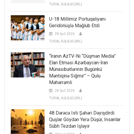
TURAL KƏLBƏCƏRLİ
U-18 Millimiz Portuqaliyanı
Geridönüşlə Məğlub Etdi
28 İyul 2026
TURAL KƏLBƏCƏRLİ
“İranın AzTV-Ni “düşmən Media”
Elan Etməsi Azərbaycan-İran
Münasibətlərinin Bugünkü
Məntiqinə Sığmır” – Qulu
Məhərrəmli
28 İyul 2026
TURAL KƏLBƏCƏRLİ
48 Dərəcə Isti Şəhəri Dəyişdirdi:
Quşlar Göydən Yerə Düşür, Insanlar
Sübh Tezdən Işləyir