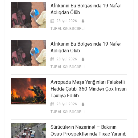
Afrikanın Bu Bölgəsində 19 Nəfər
Aclıqdan Ölüb
28 İyul 2026
TURAL KƏLBƏCƏRLİ
Afrikanın Bu Bölgəsində 19 Nəfər
Aclıqdan Ölüb
28 İyul 2026
TURAL KƏLBƏCƏRLİ
Avropada Meşə Yanğınları Fəlakətli
Həddə Çatıb: 360 Mindən Çox Insan
Təxliyə Edilib
28 İyul 2026
TURAL KƏLBƏCƏRLİ
Sürücülərin Nəzərinə! – Bakının
Əsas Prospektlərində Tıxac Yaranıb