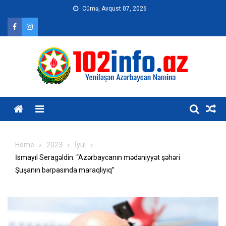
Skip
Cümə, Avqust 07, 2026
to
content
Home
2023
İyul
İsmayıl Seragəldin: “Azərbaycanın mədəniyyət şəhəri
Şuşanın bərpasında maraqlıyıq”