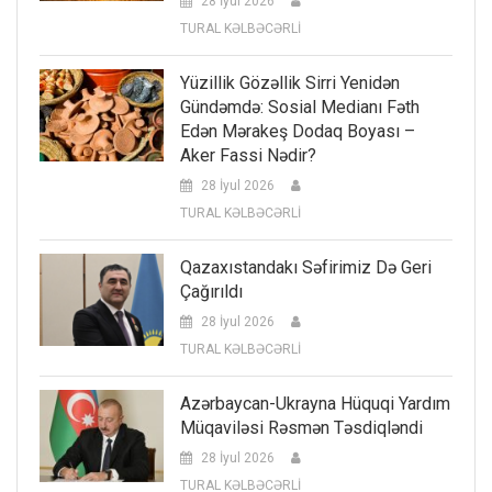
28 İyul 2026
TURAL KƏLBƏCƏRLİ
Yüzillik Gözəllik Sirri Yenidən
Gündəmdə: Sosial Medianı Fəth
Edən Mərakeş Dodaq Boyası –
Aker Fassi Nədir?
28 İyul 2026
TURAL KƏLBƏCƏRLİ
Qazaxıstandakı Səfirimiz Də Geri
Çağırıldı
28 İyul 2026
TURAL KƏLBƏCƏRLİ
Azərbaycan-Ukrayna Hüquqi Yardım
Müqaviləsi Rəsmən Təsdiqləndi
28 İyul 2026
TURAL KƏLBƏCƏRLİ