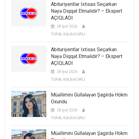
Abituriyentlər Ixtisas Seçərkən
Nəyə Diqqət Etməlidir? – Ekspert
AÇIQLADI
28 İyul 2026
TURAL KƏLBƏCƏRLİ
Abituriyentlər Ixtisas Seçərkən
Nəyə Diqqət Etməlidir? – Ekspert
AÇIQLADI
28 İyul 2026
TURAL KƏLBƏCƏRLİ
Müəllimini Güllələyən Şagirdə Hökm
Oxundu
28 İyul 2026
TURAL KƏLBƏCƏRLİ
Müəllimini Güllələyən Şagirdə Hökm