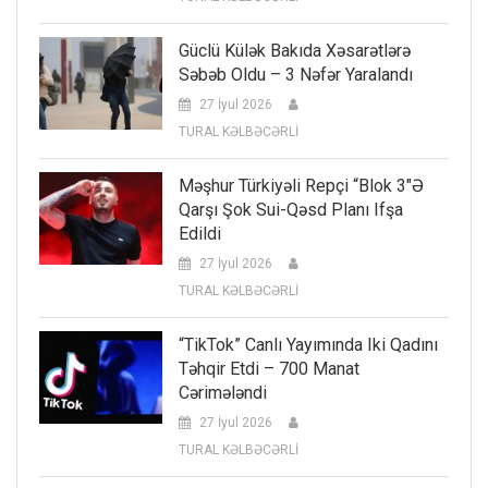
Güclü Külək Bakıda Xəsarətlərə
Səbəb Oldu – 3 Nəfər Yaralandı
27 İyul 2026
TURAL KƏLBƏCƏRLİ
Məşhur Türkiyəli Repçi “Blok 3″ə
Qarşı Şok Sui-Qəsd Planı Ifşa
Edildi
27 İyul 2026
TURAL KƏLBƏCƏRLİ
“TikTok” Canlı Yayımında Iki Qadını
Təhqir Etdi – 700 Manat
Cərimələndi
27 İyul 2026
TURAL KƏLBƏCƏRLİ