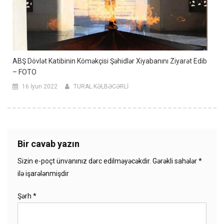
ABŞ Dövlət Katibinin Köməkçisi Şəhidlər Xiyabanını Ziyarət Edib
– FOTO
16 İyun 2022
TURAL KƏLBƏCƏRLİ
Bir cavab yazın
Sizin e-poçt ünvanınız dərc edilməyəcəkdir.
Gərəkli sahələr
*
ilə işarələnmişdir
Şərh
*