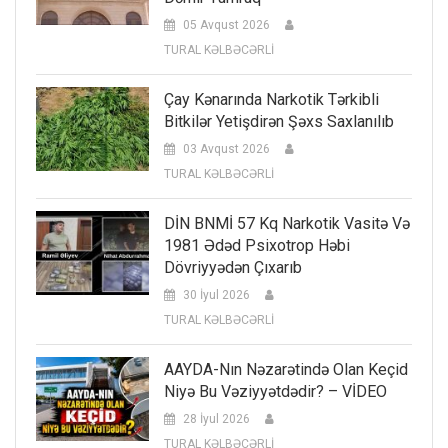
05 Avqust 2026
TURAL KƏLBƏCƏRLİ
Çay Kənarında Narkotik Tərkibli
Bitkilər Yetişdirən Şəxs Saxlanılıb
03 Avqust 2026
TURAL KƏLBƏCƏRLİ
DİN BNMİ 57 Kq Narkotik Vasitə Və
1981 Ədəd Psixotrop Həbi
Dövriyyədən Çıxarıb
30 İyul 2026
TURAL KƏLBƏCƏRLİ
AAYDA-Nın Nəzarətində Olan Keçid
Niyə Bu Vəziyyətdədir? – VİDEO
28 İyul 2026
TURAL KƏLBƏCƏRLİ