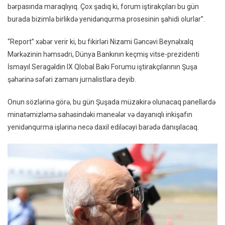
bərpasında maraqlıyıq. Çox şadıq ki, forum iştirakçıları bu gün
Mədən
burada bizimlə birlikdə yenidənqurma prosesinin şahidi olurlar”.
Şəhəri
Şuşan
“Report” xəbər verir ki, bu fikirləri Nizami Gəncəvi Beynəlxalq
Bərpa
Mərkəzinin həmsədri, Dünya Bankının keçmiş vitse-prezidenti
Maraql
İsmayıl Seragəldin IX Qlobal Bakı Forumu iştirakçılarının Şuşa
şəhərinə səfəri zamanı jurnalistlərə deyib.
Onun sözlərinə görə, bu gün Şuşada müzakirə olunacaq panellərdə
minatəmizləmə sahəsindəki maneələr və dayanıqlı inkişafın
yenidənqurma işlərinə necə daxil ediləcəyi barədə danışılacaq.