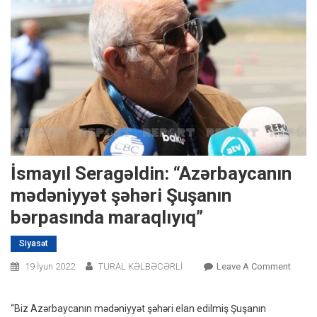
İsmayıl Seragəldin: “Azərbaycanın
mədəniyyət şəhəri Şuşanın
bərpasında maraqlıyıq”
Siyasət
On
19 İyun 2022
TURAL KƏLBƏCƏRLİ
Leave A Comment
İsmayı
Seragə
“Biz Azərbaycanın mədəniyyət şəhəri elan edilmiş Şuşanın
“Azər