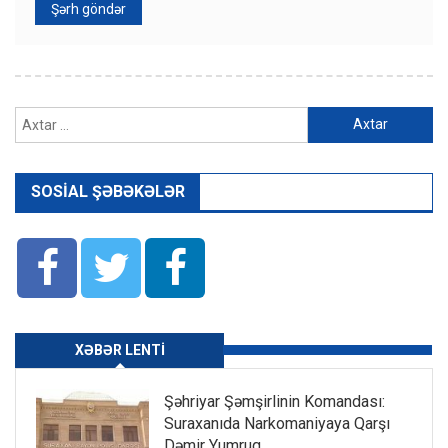
Axtarış:
SOSIAL ŞƏBƏKƏLƏR
XƏBƏR LENTI
Şəhriyar Şəmşirlinin Komandası:
Suraxanıda Narkomaniyaya Qarşı
Dəmir Yumruq