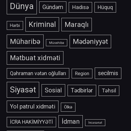
Dünya
Gündəm
Hadisə
Hüquq
Kriminal
Maraqlı
Hərbi
Müharibə
Mədəniyyət
Müsahibə
Mətbuat xidməti
secilmis
Qəhraman vətən oğlulları
Region
Siyasət
Sosial
Tədbirlər
Təhsil
Yol patrul xidməti
Ölkə
İdman
İCRA HAKİMİYYƏTİ
İncəsənət