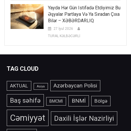
Yayda Hər Gün Istifadə Etdiyimiz Bu
Əşyalar Partlaya Və Ya Sıradan Çıxa
Bilər – XƏBƏRDARLIQ
27 İyul 2026
TURAL KƏLBƏCƏRLİ
TAG CLOUD
Azərbaycan Polisi
AKTUAL
Asiya
Baş səhifə
BNMİ
Bölgə
BMCMİ
Cəmiyyət
Daxili İşlər Nazirliyi