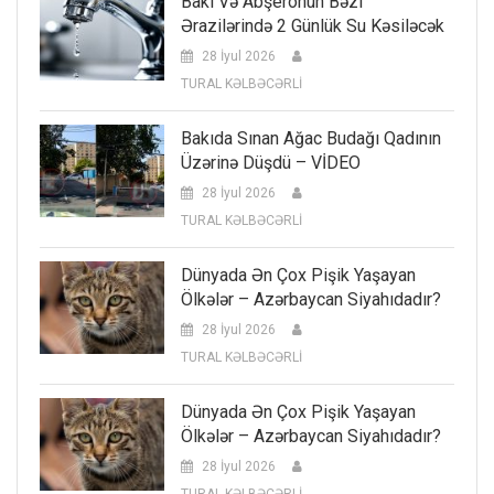
Bakı Və Abşeronun Bəzi
Ərazilərində 2 Günlük Su Kəsiləcək
28 İyul 2026
TURAL KƏLBƏCƏRLİ
Bakıda Sınan Ağac Budağı Qadının
Üzərinə Düşdü – VİDEO
28 İyul 2026
TURAL KƏLBƏCƏRLİ
Dünyada Ən Çox Pişik Yaşayan
Ölkələr – Azərbaycan Siyahıdadır?
28 İyul 2026
TURAL KƏLBƏCƏRLİ
Dünyada Ən Çox Pişik Yaşayan
Ölkələr – Azərbaycan Siyahıdadır?
28 İyul 2026
TURAL KƏLBƏCƏRLİ