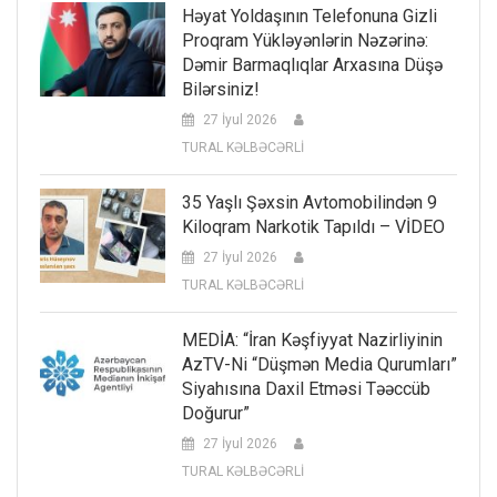
Həyat Yoldaşının Telefonuna Gizli
Proqram Yükləyənlərin Nəzərinə:
Dəmir Barmaqlıqlar Arxasına Düşə
Bilərsiniz!
27 İyul 2026
TURAL KƏLBƏCƏRLİ
35 Yaşlı Şəxsin Avtomobilindən 9
Kiloqram Narkotik Tapıldı – VİDEO
27 İyul 2026
TURAL KƏLBƏCƏRLİ
MEDİA: “İran Kəşfiyyat Nazirliyinin
AzTV-Ni “düşmən Media Qurumları”
Siyahısına Daxil Etməsi Təəccüb
Doğurur”
27 İyul 2026
TURAL KƏLBƏCƏRLİ