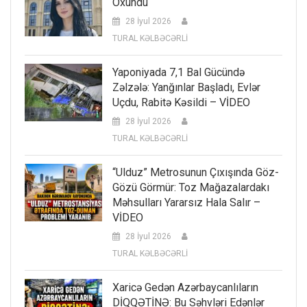
Oxundu
28 İyul 2026
TURAL KƏLBƏCƏRLİ
Yaponiyada 7,1 Bal Gücündə
Zəlzələ: Yanğınlar Başladı, Evlər
Uçdu, Rabitə Kəsildi – VİDEO
28 İyul 2026
TURAL KƏLBƏCƏRLİ
“Ulduz” Metrosunun Çıxışında Göz-
Gözü Görmür: Toz Mağazalardakı
Məhsulları Yararsız Hala Salır –
VİDEO
28 İyul 2026
TURAL KƏLBƏCƏRLİ
Xaricə Gedən Azərbaycanlıların
DİQQƏTİNƏ: Bu Səhvləri Edənlər