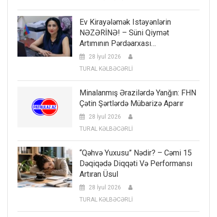
Ev Kirayələmək Istəyənlərin
NƏZƏRİNƏ! – Süni Qiymət
Artımının Pərdəarxası…
28 İyul 2026
TURAL KƏLBƏCƏRLİ
Minalanmış Ərazilərdə Yanğın: FHN
Çətin Şərtlərdə Mübarizə Aparır
28 İyul 2026
TURAL KƏLBƏCƏRLİ
“Qəhvə Yuxusu” Nədir? – Cəmi 15
Dəqiqədə Diqqəti Və Performansı
Artıran Üsul
28 İyul 2026
TURAL KƏLBƏCƏRLİ