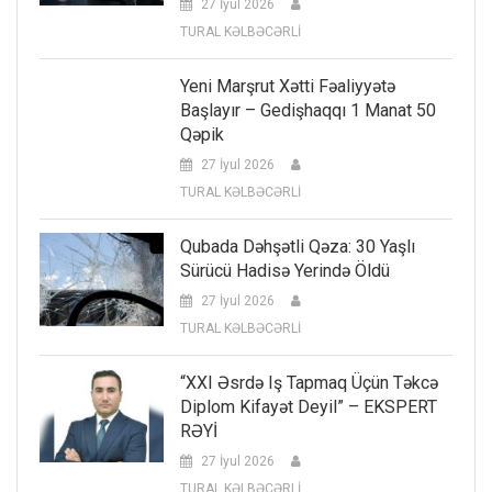
27 İyul 2026
TURAL KƏLBƏCƏRLİ
Yeni Marşrut Xətti Fəaliyyətə
Başlayır – Gedişhaqqı 1 Manat 50
Qəpik
27 İyul 2026
TURAL KƏLBƏCƏRLİ
Qubada Dəhşətli Qəza: 30 Yaşlı
Sürücü Hadisə Yerində Öldü
27 İyul 2026
TURAL KƏLBƏCƏRLİ
“XXI Əsrdə Iş Tapmaq Üçün Təkcə
Diplom Kifayət Deyil” – EKSPERT
RƏYİ
27 İyul 2026
TURAL KƏLBƏCƏRLİ