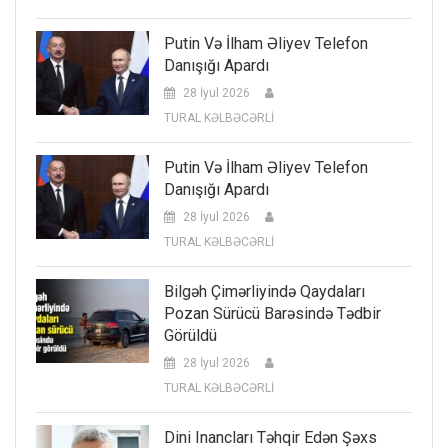
Putin Və İlham Əliyev Telefon
Danışığı Apardı
28 İyul 2026
TURAL KƏLBƏCƏRLİ
Putin Və İlham Əliyev Telefon
Danışığı Apardı
28 İyul 2026
TURAL KƏLBƏCƏRLİ
Bilgəh Çimərliyində Qaydaları
Pozan Sürücü Barəsində Tədbir
Görüldü
28 İyul 2026
TURAL KƏLBƏCƏRLİ
Dini Inancları Təhqir Edən Şəxs