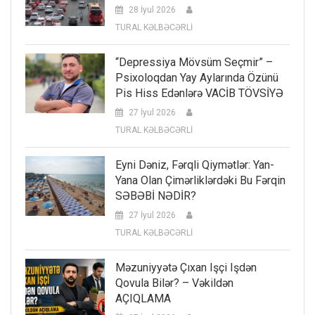
28 İyul 2026
TURAL KƏLBƏCƏRLİ
“Depressiya Mövsüm Seçmir” –
Psixoloqdan Yay Aylarında Özünü
Pis Hiss Edənlərə VACİB TÖVSİYƏ
27 İyul 2026
TURAL KƏLBƏCƏRLİ
Eyni Dəniz, Fərqli Qiymətlər: Yan-
Yana Olan Çimərliklərdəki Bu Fərqin
SƏBƏBİ NƏDİR?
27 İyul 2026
TURAL KƏLBƏCƏRLİ
Məzuniyyətə Çıxan Işçi Işdən
Qovula Bilər? – Vəkildən
AÇIQLAMA