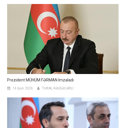
Prezident MÜHÜM FƏRMAN Imzaladı
16 İyun 2026
TURAL KƏLBƏCƏRLİ