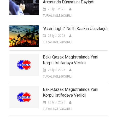
Arxasında Dünyasını Dəyişdi
28 İyul 2026
TURAL KƏLBƏCƏRLİ
“Azeri Light” Nefti Kəskin Ucuzlaşdı
28 İyul 2026
TURAL KƏLBƏCƏRLİ
Bakı-Qazax Magistralında Yeni
Körpü Istifadəyə Verildi
28 İyul 2026
TURAL KƏLBƏCƏRLİ
Bakı-Qazax Magistralında Yeni
Körpü Istifadəyə Verildi
28 İyul 2026
TURAL KƏLBƏCƏRLİ