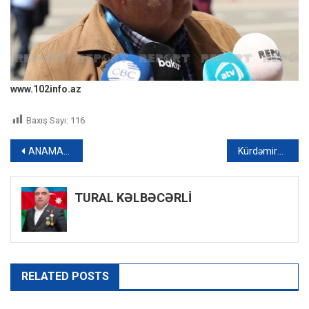
www.102info.az
Baxış Sayı:
116
Yazı
ANAMA-nın əməkdaşı Cəbrayılda minaya düşüb
Kürdəmirdə minik avtomobili “Azpetrol”-un maşınına çırpılıb, ölənlər var – FOTO
naviqasiyası
TURAL KƏLBƏCƏRLİ
RELATED POSTS