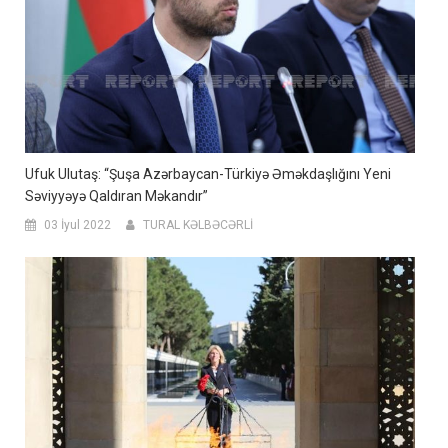
Ufuk Ulutaş: “Şuşa Azərbaycan-Türkiyə Əməkdaşlığını Yeni
Səviyyəyə Qaldıran Məkandır”
03 İyul 2022
TURAL KƏLBƏCƏRLİ