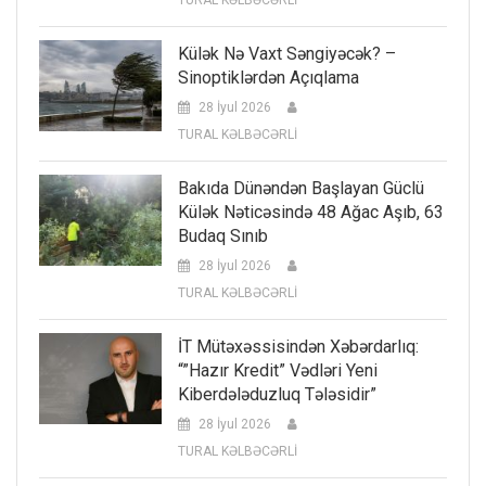
Külək Nə Vaxt Səngiyəcək? –
Sinoptiklərdən Açıqlama
28 İyul 2026
TURAL KƏLBƏCƏRLİ
Bakıda Dünəndən Başlayan Güclü
Külək Nəticəsində 48 Ağac Aşıb, 63
Budaq Sınıb
28 İyul 2026
TURAL KƏLBƏCƏRLİ
İT Mütəxəssisindən Xəbərdarlıq:
“”Hazır Kredit” Vədləri Yeni
Kiberdələduzluq Tələsidir”
28 İyul 2026
TURAL KƏLBƏCƏRLİ