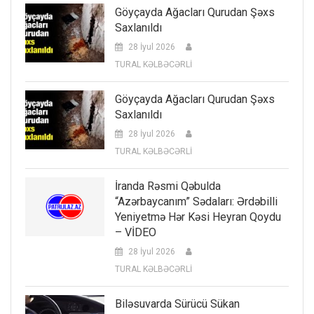
Göyçayda Ağacları Qurudan Şəxs
Saxlanıldı
28 İyul 2026
TURAL KƏLBƏCƏRLİ
Göyçayda Ağacları Qurudan Şəxs
Saxlanıldı
28 İyul 2026
TURAL KƏLBƏCƏRLİ
İranda Rəsmi Qəbulda
“Azərbaycanım” Sədaları: Ərdəbilli
Yeniyetmə Hər Kəsi Heyran Qoydu
– VİDEO
28 İyul 2026
TURAL KƏLBƏCƏRLİ
Biləsuvarda Sürücü Sükan