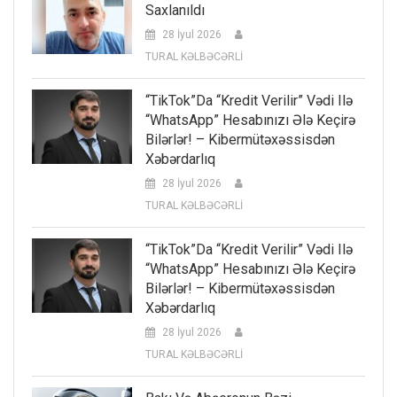
Saxlanıldı
28 İyul 2026
TURAL KƏLBƏCƏRLİ
“TikTok”da “kredit Verilir” Vədi Ilə
“WhatsApp” Hesabınızı Ələ Keçirə
Bilərlər! – Kibermütəxəssisdən
Xəbərdarlıq
28 İyul 2026
TURAL KƏLBƏCƏRLİ
“TikTok”da “kredit Verilir” Vədi Ilə
“WhatsApp” Hesabınızı Ələ Keçirə
Bilərlər! – Kibermütəxəssisdən
Xəbərdarlıq
28 İyul 2026
TURAL KƏLBƏCƏRLİ