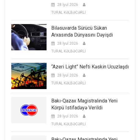
28 İyul 2026
TURAL KƏLBƏCƏRLİ
Biləsuvarda Sürücü Sükan
Arxasında Dünyasını Dəyişdi
28 İyul 2026
TURAL KƏLBƏCƏRLİ
“Azeri Light” Nefti Kəskin Ucuzlaşdı
28 İyul 2026
TURAL KƏLBƏCƏRLİ
Bakı-Qazax Magistralında Yeni
Körpü Istifadəyə Verildi
28 İyul 2026
TURAL KƏLBƏCƏRLİ
Bakı-Qazax Magistralında Yeni