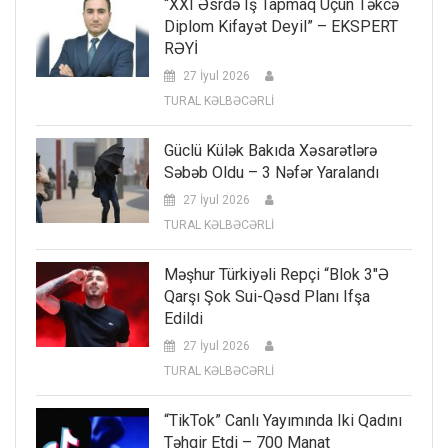
“XXI Əsrdə Iş Tapmaq Üçün Təkcə
Diplom Kifayət Deyil” – EKSPERT
RƏYİ
27 İyul 2026
TURAL KƏLBƏCƏRLİ
Güclü Külək Bakıda Xəsarətlərə
Səbəb Oldu – 3 Nəfər Yaralandı
27 İyul 2026
TURAL KƏLBƏCƏRLİ
Məşhur Türkiyəli Repçi “Blok 3″ə
Qarşı Şok Sui-Qəsd Planı Ifşa
Edildi
27 İyul 2026
TURAL KƏLBƏCƏRLİ
“TikTok” Canlı Yayımında Iki Qadını
Təhqir Etdi – 700 Manat