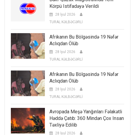
Körpü Istifadəyə Verildi
28 İyul 2026
TURAL KƏLBƏCƏRLİ
Afrikanın Bu Bölgəsində 19 Nəfər
Aclıqdan Ölüb
28 İyul 2026
TURAL KƏLBƏCƏRLİ
Afrikanın Bu Bölgəsində 19 Nəfər
Aclıqdan Ölüb
28 İyul 2026
TURAL KƏLBƏCƏRLİ
Avropada Meşə Yanğınları Fəlakətli
Həddə Çatıb: 360 Mindən Çox Insan
Təxliyə Edilib
28 İyul 2026