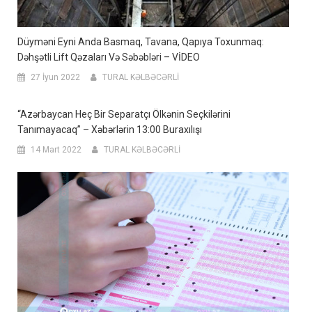
Düyməni Eyni Anda Basmaq, Tavana, Qapıya Toxunmaq:
Dəhşətli Lift Qəzaları Və Səbəbləri – VİDEO
27 İyun 2022
TURAL KƏLBƏCƏRLİ
“Azərbaycan Heç Bir Separatçı Ölkənin Seçkilərini
Tanımayacaq” – Xəbərlərin 13:00 Buraxılışı
14 Mart 2022
TURAL KƏLBƏCƏRLİ