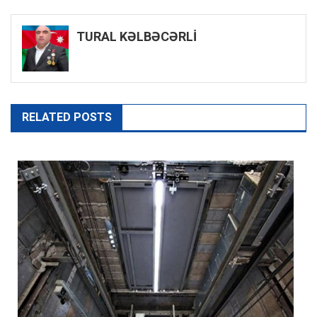
naviqasiyası
TURAL KƏLBƏCƏRLİ
RELATED POSTS