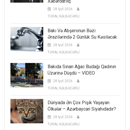
Xəbərdarlıq
28 İyul 2026
TURAL KƏLBƏCƏRLİ
Bakı Və Abşeronun Bəzi
Ərazilərində 2 Günlük Su Kəsiləcək
28 İyul 2026
TURAL KƏLBƏCƏRLİ
Bakıda Sınan Ağac Budağı Qadının
Üzərinə Düşdü – VİDEO
28 İyul 2026
TURAL KƏLBƏCƏRLİ
Dünyada Ən Çox Pişik Yaşayan
Ölkələr – Azərbaycan Siyahıdadır?
28 İyul 2026
TURAL KƏLBƏCƏRLİ