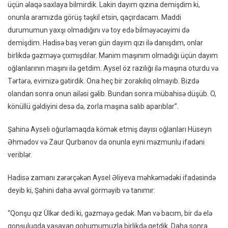
üçün əlaqə saxlaya bilmirdik. Lakin dayım qızına demişdim ki,
onunla aramızda görüş təşkil etsin, qaçırdacam. Maddi
durumumun yaxşı olmadığını və toy edə bilməyəcəyimi də
demişdim. Hadisə baş verən gün dayım qızı ilə danışdım, onlar
birlikdə gəzməyə çıxmışdılar. Mənim maşınım olmadığı üçün dayım
oğlanlarının maşını ilə getdim. Aysel öz razılığı ilə maşına oturdu və
Tərtərə, evimizə gətirdik. Ona heç bir zorakılıq olmayıb. Bizdə
olandan sonra onun ailəsi gəlib. Bundan sonra mübahisə düşüb. O,
könüllü gəldiyini desə də, zorla maşına salıb aparıblar”.
Şahinə Ayseli oğurlamaqda kömək etmiş dayısı oğlanları Hüseyn
Əhmədov və Zaur Qurbanov da onunla eyni məzmunlu ifadəni
veriblər.
Hadisə zamanı zərərçəkən Aysel Əliyeva məhkəmədəki ifadəsində
deyib ki, Şahini daha əvvəl görməyib və tanımır:
“Qonşu qız Ülkər dedi ki, gəzməyə gedək. Mən və bacım, bir də elə
qonşuluqda yaşayan qohumumuzla birlikdə getdik. Daha sonra