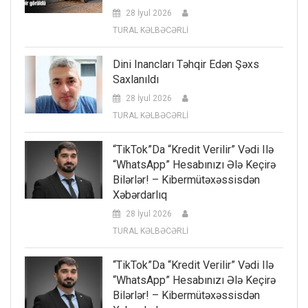
28 İyul 2026
TURAL KƏLBƏCƏRLİ
Dini Inancları Təhqir Edən Şəxs
Saxlanıldı
28 İyul 2026
TURAL KƏLBƏCƏRLİ
“TikTok”da “kredit Verilir” Vədi Ilə
“WhatsApp” Hesabınızı Ələ Keçirə
Bilərlər! – Kibermütəxəssisdən
Xəbərdarlıq
28 İyul 2026
TURAL KƏLBƏCƏRLİ
“TikTok”da “kredit Verilir” Vədi Ilə
“WhatsApp” Hesabınızı Ələ Keçirə
Bilərlər! – Kibermütəxəssisdən