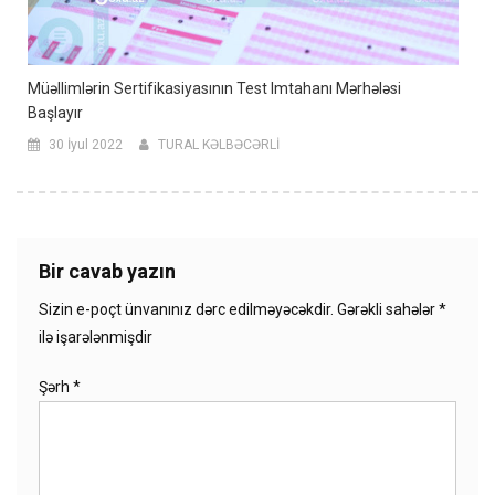
Müəllimlərin Sertifikasiyasının Test Imtahanı Mərhələsi
Başlayır
30 İyul 2022
TURAL KƏLBƏCƏRLİ
Bir cavab yazın
Sizin e-poçt ünvanınız dərc edilməyəcəkdir.
Gərəkli sahələr
*
ilə işarələnmişdir
Şərh
*