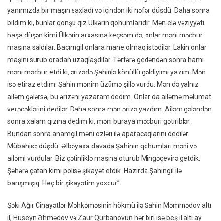
yanımızda bir maşın saxladı və içindən iki nəfər düşdü. Daha sonra
bildim ki, bunlar qonşu qız Ülkərin qohumlarıdır. Mən elə vəziyyəti
başa düşən kimi Ülkərin arxasına keçsəm də, onlar məni məcbur
maşına saldılar. Bacımgil onlara mane olmaq istədilər. Lakin onlar
maşını sürüb oradan uzaqlaşdılar. Tərtərə gedəndən sonra hamı
məni məcbur etdi ki, ərizədə Şahinlə könüllü gəldiyimi yazım. Mən
isə etiraz etdim. Şahin mənim üzümə şillə vurdu. Mən də yalnız
ailəm gələrsə, bu ərizəni yazaram dedim. Onlar da ailəmə məlumat
verəcəklərini dedilər. Daha sonra mən ərizə yazdım. Ailəm gələndən
sonra xalam qızına dedim ki, məni buraya məcburi gətiriblər.
Bundan sonra anamgil məni özləri ilə aparacaqlarını dedilər.
Mübahisə düşdü. Əlbəyaxa davada Şahinin qohumları məni və
ailəmi vurdular. Biz çətinliklə maşına oturub Mingəçevirə getdik.
Şəhərə çatan kimi polisə şikayət etdik. Hazırda Şahingil ilə
barışmışıq. Heç bir şikayətim yoxdur”.
Şəki Ağır Cinayətlər Məhkəməsinin hökmü ilə Şahin Məmmədov altı
il, Hüseyn Əhmədov və Zaur Qurbanovun hər biri isə beş il altı ay