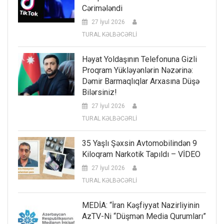
Cərimələndi
27 İyul 2026
TURAL KƏLBƏCƏRLİ
Həyat Yoldaşının Telefonuna Gizli
Proqram Yükləyənlərin Nəzərinə:
Dəmir Barmaqlıqlar Arxasına Düşə
Bilərsiniz!
27 İyul 2026
TURAL KƏLBƏCƏRLİ
35 Yaşlı Şəxsin Avtomobilindən 9
Kiloqram Narkotik Tapıldı – VİDEO
27 İyul 2026
TURAL KƏLBƏCƏRLİ
MEDİA: “İran Kəşfiyyat Nazirliyinin
AzTV-Ni “düşmən Media Qurumları”