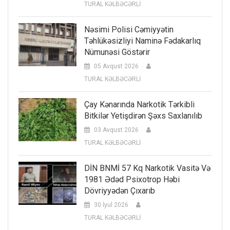
TURAL KƏLBƏCƏRLİ
Nəsimi Polisi Cəmiyyətin
Təhlükəsizliyi Naminə Fədakarlıq
Nümunəsi Göstərir
05 Avqust 2026
TURAL KƏLBƏCƏRLİ
Çay Kənarında Narkotik Tərkibli
Bitkilər Yetişdirən Şəxs Saxlanılıb
03 Avqust 2026
TURAL KƏLBƏCƏRLİ
DİN BNMİ 57 Kq Narkotik Vasitə Və
1981 Ədəd Psixotrop Həbi
Dövriyyədən Çıxarıb
30 İyul 2026
TURAL KƏLBƏCƏRLİ