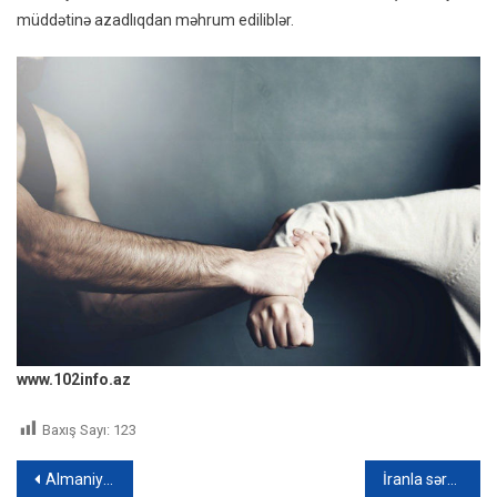
müddətinə azadlıqdan məhrum ediliblər.
www.102info.az
Baxış Sayı:
123
Yazı
Almaniya “zorakılığa meyilli əcnəbilər” axtarışında: Sərhəd nəzarəti tətbiq edildi
İranla sərhəddə zastavası bir neçə dəfə “Silaha” komandası ilə qaldırıldı: Saxlanılanlar var – FOTO