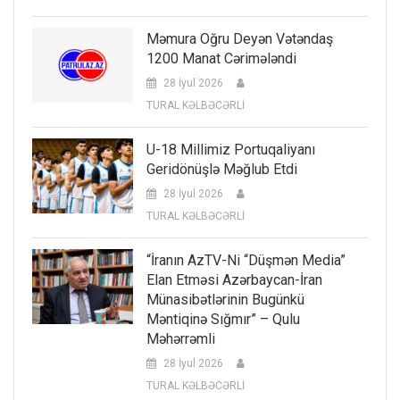
Məmura Oğru Deyən Vətəndaş
1200 Manat Cərimələndi
28 İyul 2026
TURAL KƏLBƏCƏRLİ
U-18 Millimiz Portuqaliyanı
Geridönüşlə Məğlub Etdi
28 İyul 2026
TURAL KƏLBƏCƏRLİ
“İranın AzTV-Ni “düşmən Media”
Elan Etməsi Azərbaycan-İran
Münasibətlərinin Bugünkü
Məntiqinə Sığmır” – Qulu
Məhərrəmli
28 İyul 2026
TURAL KƏLBƏCƏRLİ