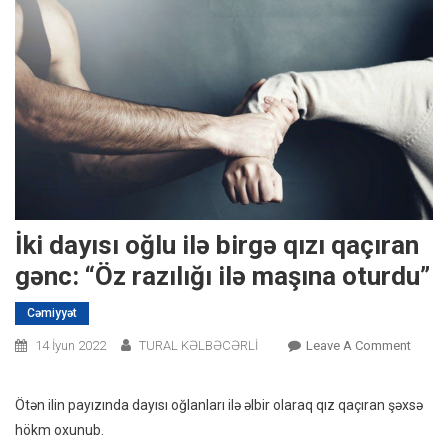
İki dayısı oğlu ilə birgə qızı qaçıran
gənc: “Öz razılığı ilə maşına oturdu”
Cəmiyyət
On
14 İyun 2022
TURAL KƏLBƏCƏRLİ
Leave A Comment
İki
Dayısı
Ötən ilin payızında dayısı oğlanları ilə əlbir olaraq qız qaçıran şəxsə
Oğlu
hökm oxunub.
Ilə