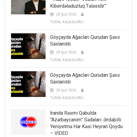
Kiberdələduzluq Tələsidir”
28 İyul 2026
TURAL KƏLBƏCƏRLİ
Göyçayda Ağacları Qurudan Şəxs
Saxlanıldı
28 İyul 2026
TURAL KƏLBƏCƏRLİ
Göyçayda Ağacları Qurudan Şəxs
Saxlanıldı
28 İyul 2026
TURAL KƏLBƏCƏRLİ
İranda Rəsmi Qəbulda
“Azərbaycanım” Sədaları: Ərdəbilli
Yeniyetmə Hər Kəsi Heyran Qoydu
– VİDEO