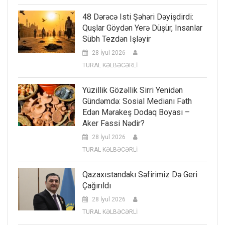
48 Dərəcə Isti Şəhəri Dəyişdirdi:
Quşlar Göydən Yerə Düşür, Insanlar
Sübh Tezdən Işləyir
28 İyul 2026
TURAL KƏLBƏCƏRLİ
Yüzillik Gözəllik Sirri Yenidən
Gündəmdə: Sosial Medianı Fəth
Edən Mərakeş Dodaq Boyası –
Aker Fassi Nədir?
28 İyul 2026
TURAL KƏLBƏCƏRLİ
Qazaxıstandakı Səfirimiz Də Geri
Çağırıldı
28 İyul 2026
TURAL KƏLBƏCƏRLİ