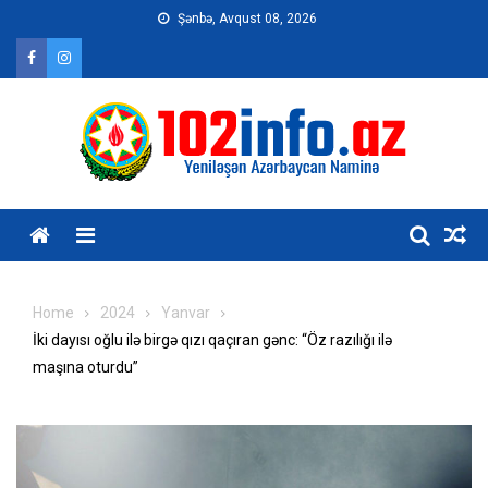
Skip
Şənbə, Avqust 08, 2026
to
content
Home
2024
Yanvar
İki dayısı oğlu ilə birgə qızı qaçıran gənc: “Öz razılığı ilə
maşına oturdu”