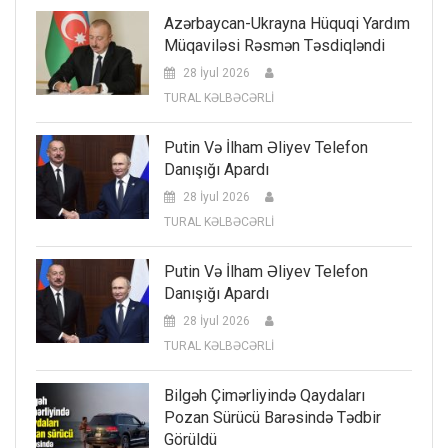
Azərbaycan-Ukrayna Hüquqi Yardım
Müqaviləsi Rəsmən Təsdiqləndi
28 İyul 2026
TURAL KƏLBƏCƏRLİ
Putin Və İlham Əliyev Telefon
Danışığı Apardı
28 İyul 2026
TURAL KƏLBƏCƏRLİ
Putin Və İlham Əliyev Telefon
Danışığı Apardı
28 İyul 2026
TURAL KƏLBƏCƏRLİ
Bilgəh Çimərliyində Qaydaları
Pozan Sürücü Barəsində Tədbir
Görüldü