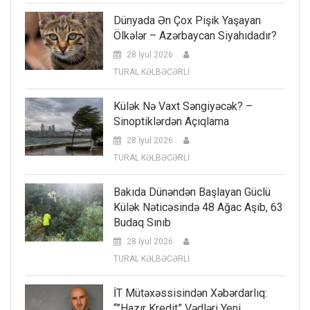
Dünyada Ən Çox Pişik Yaşayan
Ölkələr – Azərbaycan Siyahıdadır?
28 İyul 2026
TURAL KƏLBƏCƏRLİ
Külək Nə Vaxt Səngiyəcək? –
Sinoptiklərdən Açıqlama
28 İyul 2026
TURAL KƏLBƏCƏRLİ
Bakıda Dünəndən Başlayan Güclü
Külək Nəticəsində 48 Ağac Aşıb, 63
Budaq Sınıb
28 İyul 2026
TURAL KƏLBƏCƏRLİ
İT Mütəxəssisindən Xəbərdarlıq:
“”Hazır Kredit” Vədləri Yeni