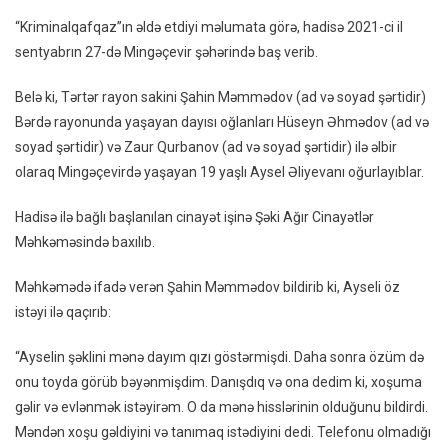
Birgə
“Kriminalqafqaz”ın əldə etdiyi məlumata görə, hadisə 2021-ci il
Qızı
sentyabrın 27-də Mingəçevir şəhərində baş verib.
Qaçıra
Gənc:
Belə ki, Tərtər rayon sakini Şahin Məmmədov (ad və soyad şərtidir)
“Öz
Bərdə rayonunda yaşayan dayısı oğlanları Hüseyn Əhmədov (ad və
Razılığ
soyad şərtidir) və Zaur Qurbanov (ad və soyad şərtidir) ilə əlbir
Ilə
olaraq Mingəçevirdə yaşayan 19 yaşlı Aysel Əliyevanı oğurlayıblar.
Maşın
Oturdu
Hadisə ilə bağlı başlanılan cinayət işinə Şəki Ağır Cinayətlər
Məhkəməsində baxılıb.
Məhkəmədə ifadə verən Şahin Məmmədov bildirib ki, Ayseli öz
istəyi ilə qaçırıb:
“Ayselin şəklini mənə dayım qızı göstərmişdi. Daha sonra özüm də
onu toyda görüb bəyənmişdim. Danışdıq və ona dedim ki, xoşuma
gəlir və evlənmək istəyirəm. O da mənə hisslərinin olduğunu bildirdi.
Məndən xoşu gəldiyini və tanımaq istədiyini dedi. Telefonu olmadığı