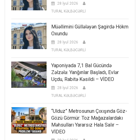
28 İyul 2026
TURAL KƏLBƏCƏRLİ
Müəllimini Güllələyən Şagirdə Hökm
Oxundu
28 İyul 2026
TURAL KƏLBƏCƏRLİ
Yaponiyada 7,1 Bal Gücündə
Zəlzələ: Yanğınlar Başladı, Evlər
Uçdu, Rabitə Kəsildi – VİDEO
28 İyul 2026
TURAL KƏLBƏCƏRLİ
“Ulduz” Metrosunun Çıxışında Göz-
Gözü Görmür: Toz Mağazalardakı
Məhsulları Yararsız Hala Salır –
VİDEO