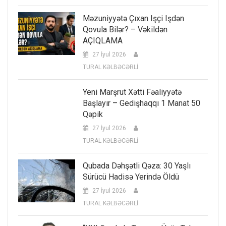
Məzuniyyətə Çıxan Işçi Işdən
Qovula Bilər? – Vəkildən
AÇIQLAMA
27 İyul 2026
TURAL KƏLBƏCƏRLİ
Yeni Marşrut Xətti Fəaliyyətə
Başlayır – Gedişhaqqı 1 Manat 50
Qəpik
27 İyul 2026
TURAL KƏLBƏCƏRLİ
Qubada Dəhşətli Qəza: 30 Yaşlı
Sürücü Hadisə Yerində Öldü
27 İyul 2026
TURAL KƏLBƏCƏRLİ