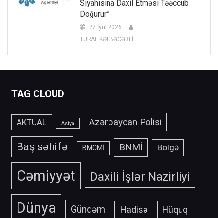
Siyahısına Daxil Etməsi Təəccüb
Doğurur”
27 İyul 2026
TURAL KƏLBƏCƏRLİ
TAG CLOUD
Azərbaycan Polisi
AKTUAL
Asiya
Baş səhifə
BNMİ
Bölgə
BMCMİ
Cəmiyyət
Daxili İşlər Nazirliyi
Dünya
Gündəm
Hadisə
Hüquq