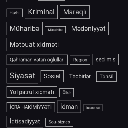
Kriminal
Maraqlı
Hərbi
Müharibə
Mədəniyyət
Müsahibə
Mətbuat xidməti
secilmis
Qəhraman vətən oğlulları
Region
Siyasət
Sosial
Tədbirlər
Təhsil
Yol patrul xidməti
Ölkə
İdman
İCRA HAKİMİYYƏTİ
İncəsənət
İqtisadiyyat
Şou-biznes