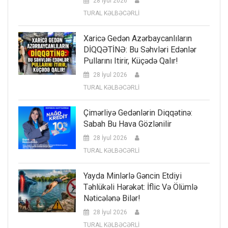
28 İyul 2026
TURAL KƏLBƏCƏRLİ
Xaricə Gedən Azərbaycanlıların
DİQQƏTİNƏ: Bu Səhvləri Edənlər
Pullarını Itirir, Küçədə Qalır!
28 İyul 2026
TURAL KƏLBƏCƏRLİ
Çimərliyə Gedənlərin Diqqətinə:
Sabah Bu Hava Gözlənilir
28 İyul 2026
TURAL KƏLBƏCƏRLİ
Yayda Minlərlə Gəncin Etdiyi
Təhlükəli Hərəkət: İflic Və Ölümlə
Nəticələnə Bilər!
28 İyul 2026
TURAL KƏLBƏCƏRLİ