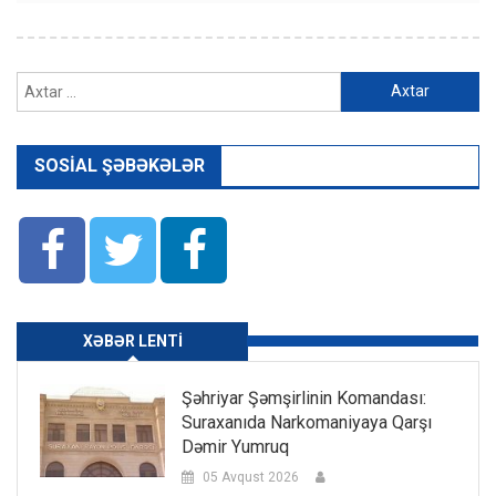
Axtarış:
SOSIAL ŞƏBƏKƏLƏR
XƏBƏR LENTI
Şəhriyar Şəmşirlinin Komandası:
Suraxanıda Narkomaniyaya Qarşı
Dəmir Yumruq
05 Avqust 2026