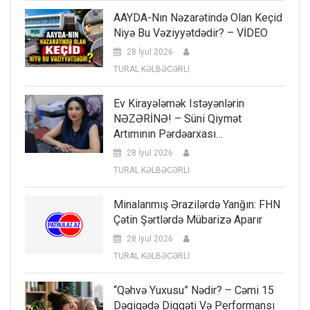
AAYDA-Nın Nəzarətində Olan Keçid
Niyə Bu Vəziyyətdədir? – VİDEO
28 İyul 2026
TURAL KƏLBƏCƏRLİ
Ev Kirayələmək Istəyənlərin
NƏZƏRİNƏ! – Süni Qiymət
Artımının Pərdəarxası…
28 İyul 2026
TURAL KƏLBƏCƏRLİ
Minalanmış Ərazilərdə Yanğın: FHN
Çətin Şərtlərdə Mübarizə Aparır
28 İyul 2026
TURAL KƏLBƏCƏRLİ
“Qəhvə Yuxusu” Nədir? – Cəmi 15
Dəqiqədə Diqqəti Və Performansı