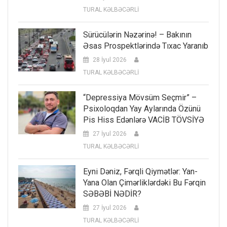
TURAL KƏLBƏCƏRLİ
Sürücülərin Nəzərinə! – Bakının
Əsas Prospektlərində Tıxac Yaranıb
28 İyul 2026
TURAL KƏLBƏCƏRLİ
“Depressiya Mövsüm Seçmir” –
Psixoloqdan Yay Aylarında Özünü
Pis Hiss Edənlərə VACİB TÖVSİYƏ
27 İyul 2026
TURAL KƏLBƏCƏRLİ
Eyni Dəniz, Fərqli Qiymətlər: Yan-
Yana Olan Çimərliklərdəki Bu Fərqin
SƏBƏBİ NƏDİR?
27 İyul 2026
TURAL KƏLBƏCƏRLİ