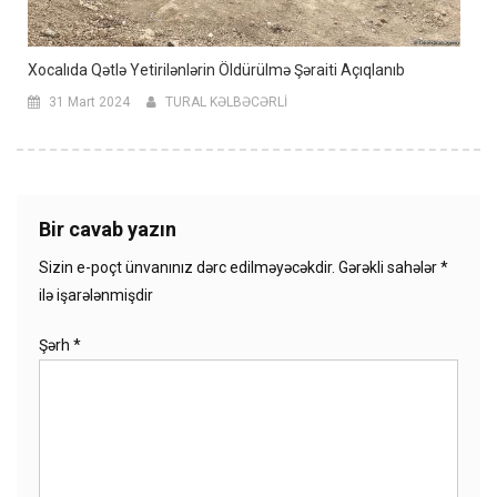
Xocalıda Qətlə Yetirilənlərin Öldürülmə Şəraiti Açıqlanıb
31 Mart 2024
TURAL KƏLBƏCƏRLİ
Bir cavab yazın
Sizin e-poçt ünvanınız dərc edilməyəcəkdir.
Gərəkli sahələr
*
ilə işarələnmişdir
Şərh
*