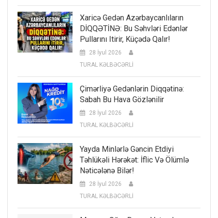
Xaricə Gedən Azərbaycanlıların
DİQQƏTİNƏ: Bu Səhvləri Edənlər
Pullarını Itirir, Küçədə Qalır!
28 İyul 2026
TURAL KƏLBƏCƏRLİ
Çimərliyə Gedənlərin Diqqətinə:
Sabah Bu Hava Gözlənilir
28 İyul 2026
TURAL KƏLBƏCƏRLİ
Yayda Minlərlə Gəncin Etdiyi
Təhlükəli Hərəkət: İflic Və Ölümlə
Nəticələnə Bilər!
28 İyul 2026
TURAL KƏLBƏCƏRLİ