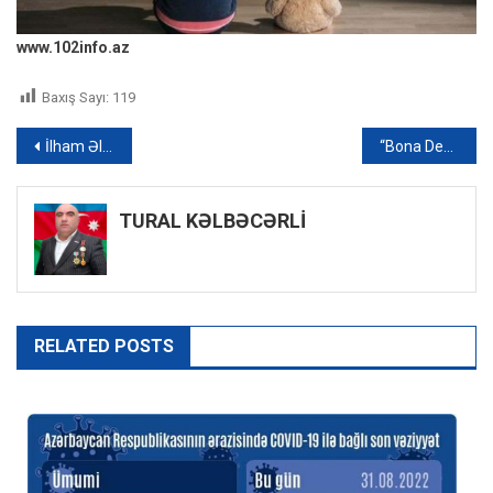
www.102info.az
Baxış Sayı:
119
Yazı
İlham Əliyev Qurbanqulu Berdiməhəmmədov ilə görüşdü – FOTO
“Bona Dea” ilə Türkiyənin “LIV Medical Group” tibb şəbəkəsi arasında müqavilə imzalanıb
naviqasiyası
TURAL KƏLBƏCƏRLİ
RELATED POSTS