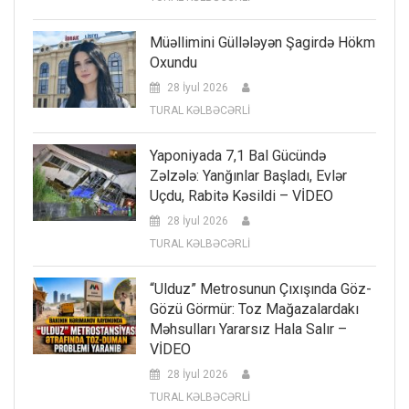
Müəllimini Güllələyən Şagirdə Hökm
Oxundu
28 İyul 2026
TURAL KƏLBƏCƏRLİ
Yaponiyada 7,1 Bal Gücündə
Zəlzələ: Yanğınlar Başladı, Evlər
Uçdu, Rabitə Kəsildi – VİDEO
28 İyul 2026
TURAL KƏLBƏCƏRLİ
“Ulduz” Metrosunun Çıxışında Göz-
Gözü Görmür: Toz Mağazalardakı
Məhsulları Yararsız Hala Salır –
VİDEO
28 İyul 2026
TURAL KƏLBƏCƏRLİ