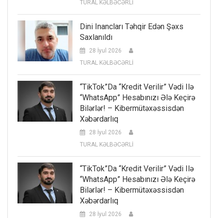
TURAL KƏLBƏCƏRLİ
Dini Inancları Təhqir Edən Şəxs
Saxlanıldı
28 İyul 2026
TURAL KƏLBƏCƏRLİ
“TikTok”da “kredit Verilir” Vədi Ilə
“WhatsApp” Hesabınızı Ələ Keçirə
Bilərlər! – Kibermütəxəssisdən
Xəbərdarlıq
28 İyul 2026
TURAL KƏLBƏCƏRLİ
“TikTok”da “kredit Verilir” Vədi Ilə
“WhatsApp” Hesabınızı Ələ Keçirə
Bilərlər! – Kibermütəxəssisdən
Xəbərdarlıq
28 İyul 2026