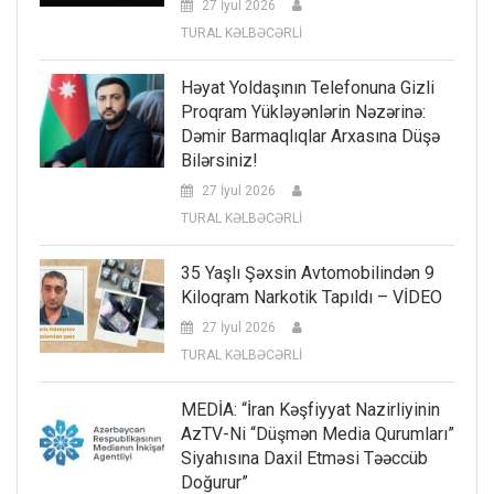
27 İyul 2026
TURAL KƏLBƏCƏRLİ
Həyat Yoldaşının Telefonuna Gizli
Proqram Yükləyənlərin Nəzərinə:
Dəmir Barmaqlıqlar Arxasına Düşə
Bilərsiniz!
27 İyul 2026
TURAL KƏLBƏCƏRLİ
35 Yaşlı Şəxsin Avtomobilindən 9
Kiloqram Narkotik Tapıldı – VİDEO
27 İyul 2026
TURAL KƏLBƏCƏRLİ
MEDİA: “İran Kəşfiyyat Nazirliyinin
AzTV-Ni “düşmən Media Qurumları”
Siyahısına Daxil Etməsi Təəccüb
Doğurur”