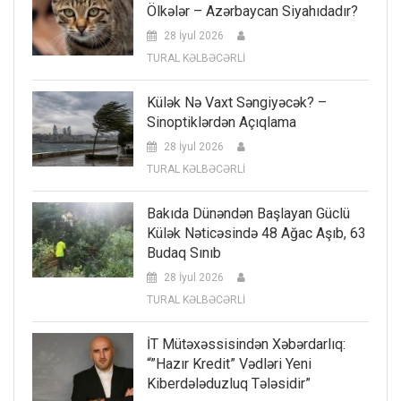
Ölkələr – Azərbaycan Siyahıdadır?
28 İyul 2026
TURAL KƏLBƏCƏRLİ
Külək Nə Vaxt Səngiyəcək? –
Sinoptiklərdən Açıqlama
28 İyul 2026
TURAL KƏLBƏCƏRLİ
Bakıda Dünəndən Başlayan Güclü
Külək Nəticəsində 48 Ağac Aşıb, 63
Budaq Sınıb
28 İyul 2026
TURAL KƏLBƏCƏRLİ
İT Mütəxəssisindən Xəbərdarlıq:
“”Hazır Kredit” Vədləri Yeni
Kiberdələduzluq Tələsidir”