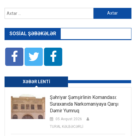
Axtarış:
SOSIAL ŞƏBƏKƏLƏR
XƏBƏR LENTI
Şəhriyar Şəmşirlinin Komandası:
Suraxanıda Narkomaniyaya Qarşı
Dəmir Yumruq
05 Avqust 2026
TURAL KƏLBƏCƏRLİ