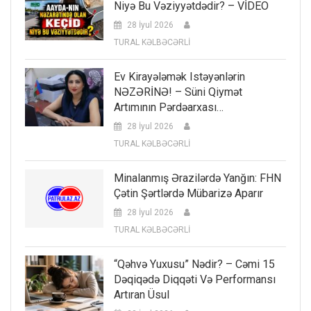
Niyə Bu Vəziyyətdədir? – VİDEO
28 İyul 2026
TURAL KƏLBƏCƏRLİ
Ev Kirayələmək Istəyənlərin
NƏZƏRİNƏ! – Süni Qiymət
Artımının Pərdəarxası…
28 İyul 2026
TURAL KƏLBƏCƏRLİ
Minalanmış Ərazilərdə Yanğın: FHN
Çətin Şərtlərdə Mübarizə Aparır
28 İyul 2026
TURAL KƏLBƏCƏRLİ
“Qəhvə Yuxusu” Nədir? – Cəmi 15
Dəqiqədə Diqqəti Və Performansı
Artıran Üsul