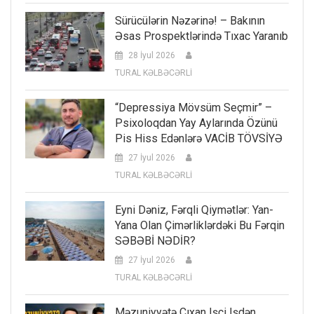
Sürücülərin Nəzərinə! – Bakının
Əsas Prospektlərində Tıxac Yaranıb
28 İyul 2026
TURAL KƏLBƏCƏRLİ
“Depressiya Mövsüm Seçmir” –
Psixoloqdan Yay Aylarında Özünü
Pis Hiss Edənlərə VACİB TÖVSİYƏ
27 İyul 2026
TURAL KƏLBƏCƏRLİ
Eyni Dəniz, Fərqli Qiymətlər: Yan-
Yana Olan Çimərliklərdəki Bu Fərqin
SƏBƏBİ NƏDİR?
27 İyul 2026
TURAL KƏLBƏCƏRLİ
Məzuniyyətə Çıxan Işçi Işdən