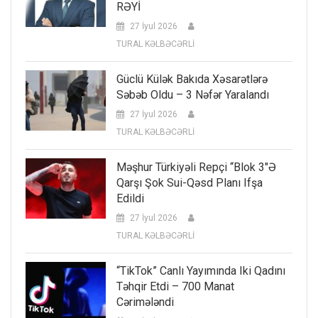
RƏYİ
27 İyul 2026
TURAL KƏLBƏCƏRLİ
Güclü Külək Bakıda Xəsarətlərə
Səbəb Oldu – 3 Nəfər Yaralandı
27 İyul 2026
TURAL KƏLBƏCƏRLİ
Məşhur Türkiyəli Repçi “Blok 3″ə
Qarşı Şok Sui-Qəsd Planı Ifşa
Edildi
27 İyul 2026
TURAL KƏLBƏCƏRLİ
“TikTok” Canlı Yayımında Iki Qadını
Təhqir Etdi – 700 Manat
Cərimələndi