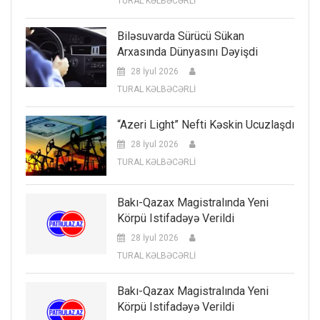
TURAL KƏLBƏCƏRLİ
Biləsuvarda Sürücü Sükan
Arxasında Dünyasını Dəyişdi
28 İyul 2026
TURAL KƏLBƏCƏRLİ
“Azeri Light” Nefti Kəskin Ucuzlaşdı
28 İyul 2026
TURAL KƏLBƏCƏRLİ
Bakı-Qazax Magistralında Yeni
Körpü Istifadəyə Verildi
28 İyul 2026
TURAL KƏLBƏCƏRLİ
Bakı-Qazax Magistralında Yeni
Körpü Istifadəyə Verildi