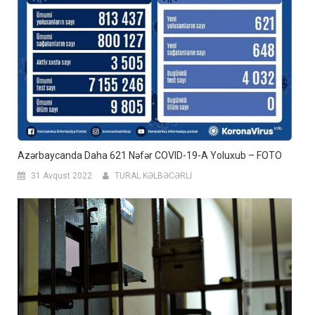
Azərbaycanda Daha 621 Nəfər COVID-19-A Yoluxub – FOTO
31 Avqust 2022
TURAL KƏLBƏCƏRLİ