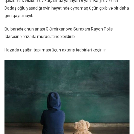
qəsəbəsi X.Ələkbərov küçəsində yaşayan 8 yaşlı Bağırov Yusif
Düşdü
Dadaş oğlu yaşadığı evin həyətində oynamaq üçün çıxıb və bir daha
geri qayıtmayıb.
Bu barədə onun anası G.Əmirxanova Suraxanı Rayon Polis
İdarəsinə ərizə ilə müraciətində bildirib.
Hazırda uşağın tapılması üçün axtarış tədbirləri keçirilir.