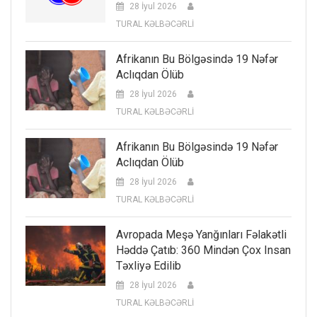
28 İyul 2026
TURAL KƏLBƏCƏRLİ
Afrikanın Bu Bölgəsində 19 Nəfər
Aclıqdan Ölüb
28 İyul 2026
TURAL KƏLBƏCƏRLİ
Afrikanın Bu Bölgəsində 19 Nəfər
Aclıqdan Ölüb
28 İyul 2026
TURAL KƏLBƏCƏRLİ
Avropada Meşə Yanğınları Fəlakətli
Həddə Çatıb: 360 Mindən Çox Insan
Təxliyə Edilib
28 İyul 2026
TURAL KƏLBƏCƏRLİ