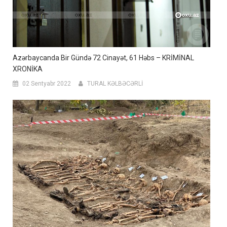
Azərbaycanda Bir Gündə 72 Cinayət, 61 Həbs – KRİMİNAL
XRONİKA
02 Sentyabr 2022
TURAL KƏLBƏCƏRLİ