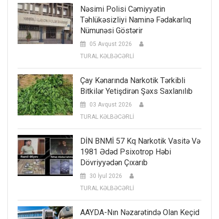
Nəsimi Polisi Cəmiyyətin
Təhlükəsizliyi Naminə Fədakarlıq
Nümunəsi Göstərir
05 Avqust 2026
TURAL KƏLBƏCƏRLİ
Çay Kənarında Narkotik Tərkibli
Bitkilər Yetişdirən Şəxs Saxlanılıb
03 Avqust 2026
TURAL KƏLBƏCƏRLİ
DİN BNMİ 57 Kq Narkotik Vasitə Və
1981 Ədəd Psixotrop Həbi
Dövriyyədən Çıxarıb
30 İyul 2026
TURAL KƏLBƏCƏRLİ
AAYDA-Nın Nəzarətində Olan Keçid