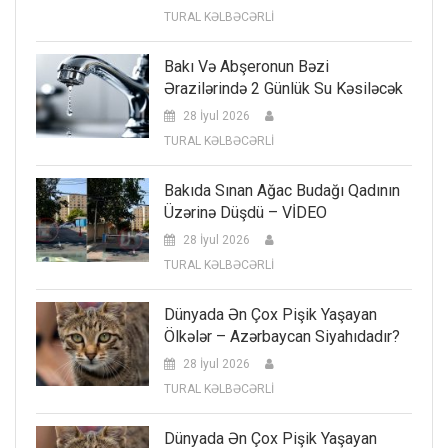
TURAL KƏLBƏCƏRLİ
Bakı Və Abşeronun Bəzi
Ərazilərində 2 Günlük Su Kəsiləcək
28 İyul 2026
TURAL KƏLBƏCƏRLİ
Bakıda Sınan Ağac Budağı Qadının
Üzərinə Düşdü – VİDEO
28 İyul 2026
TURAL KƏLBƏCƏRLİ
Dünyada Ən Çox Pişik Yaşayan
Ölkələr – Azərbaycan Siyahıdadır?
28 İyul 2026
TURAL KƏLBƏCƏRLİ
Dünyada Ən Çox Pişik Yaşayan