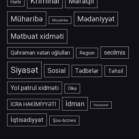
Kriminal
Maraqlı
Hərbi
Müharibə
Mədəniyyət
Müsahibə
Mətbuat xidməti
secilmis
Qəhraman vətən oğlulları
Region
Siyasət
Sosial
Tədbirlər
Təhsil
Yol patrul xidməti
Ölkə
İdman
İCRA HAKİMİYYƏTİ
İncəsənət
İqtisadiyyat
Şou-biznes