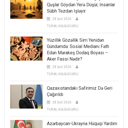
Quşlar Göydən Yerə Düşür, Insanlar
Sübh Tezdən Işləyir
28 İyul 2026
TURAL KƏLBƏCƏRLİ
Yüzillik Gözəllik Sirri Yenidən
Gündəmdə: Sosial Medianı Fəth
Edən Mərakeş Dodaq Boyası –
Aker Fassi Nədir?
28 İyul 2026
TURAL KƏLBƏCƏRLİ
Qazaxıstandakı Səfirimiz Də Geri
Çağırıldı
28 İyul 2026
TURAL KƏLBƏCƏRLİ
Azərbaycan-Ukrayna Hüquqi Yardım