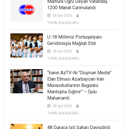
Məmura Oğru Deyən Vətəndaş
1200 Manat Cərimələndi
28 İyul 2026
TURAL KƏLBƏCƏRLİ
U-18 Millimiz Portuqaliyanı
Geridönüşlə Məğlub Etdi
28 İyul 2026
TURAL KƏLBƏCƏRLİ
“İranın AzTV-Ni “düşmən Media”
Elan Etməsi Azərbaycan-İran
Münasibətlərinin Bugünkü
Məntiqinə Sığmır” – Qulu
Məhərrəmli
28 İyul 2026
TURAL KƏLBƏCƏRLİ
48 Dərəcə Isti Şəhəri Dəyişdirdi: