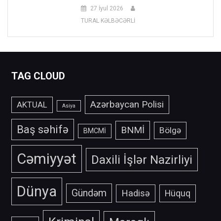
27 İyul 2026
TURAL KƏLBƏCƏRLİ
TAG CLOUD
Azərbaycan Polisi
AKTUAL
Asiya
Baş səhifə
BNMİ
Bölgə
BMCMİ
Cəmiyyət
Daxili İşlər Nazirliyi
Dünya
Gündəm
Hadisə
Hüquq