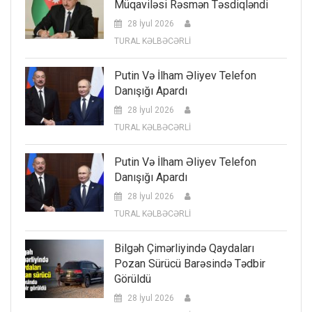
Müqaviləsi Rəsmən Təsdiqləndi
28 İyul 2026
TURAL KƏLBƏCƏRLİ
Putin Və İlham Əliyev Telefon
Danışığı Apardı
28 İyul 2026
TURAL KƏLBƏCƏRLİ
Putin Və İlham Əliyev Telefon
Danışığı Apardı
28 İyul 2026
TURAL KƏLBƏCƏRLİ
Bilgəh Çimərliyində Qaydaları
Pozan Sürücü Barəsində Tədbir
Görüldü
28 İyul 2026