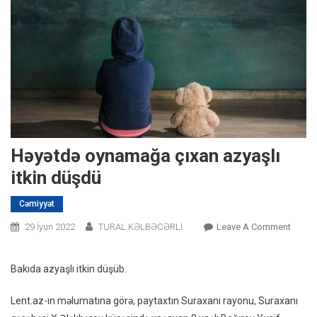
Həyətdə oynamağa çıxan azyaşlı
itkin düşdü
Cəmiyyət
On
29 İyun 2022
TURAL KƏLBƏCƏRLİ
Leave A Comment
Həyət
Oyna
Bakıda azyaşlı itkin düşüb.
Çıxan
Azyaşl
Lent.az-ın məlumatına görə, paytaxtın Suraxanı rayonu, Suraxanı
Itkin