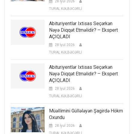
28 İyul 2026
TURAL KƏLBƏCƏRLİ
Abituriyentlər Ixtisas Seçərkən
Nəyə Diqqət Etməlidir? – Ekspert
AÇIQLADI
28 İyul 2026
TURAL KƏLBƏCƏRLİ
Abituriyentlər Ixtisas Seçərkən
Nəyə Diqqət Etməlidir? – Ekspert
AÇIQLADI
28 İyul 2026
TURAL KƏLBƏCƏRLİ
Müəllimini Güllələyən Şagirdə Hökm
Oxundu
28 İyul 2026
TURAL KƏLBƏCƏRLİ