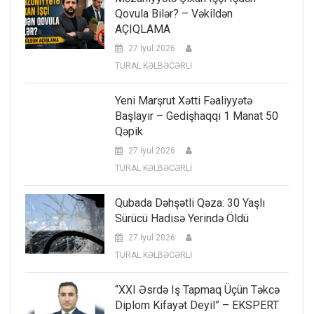
Qovula Bilər? – Vəkildən
AÇIQLAMA
27 İyul 2026
TURAL KƏLBƏCƏRLİ
Yeni Marşrut Xətti Fəaliyyətə
Başlayır – Gedişhaqqı 1 Manat 50
Qəpik
27 İyul 2026
TURAL KƏLBƏCƏRLİ
Qubada Dəhşətli Qəza: 30 Yaşlı
Sürücü Hadisə Yerində Öldü
27 İyul 2026
TURAL KƏLBƏCƏRLİ
“XXI Əsrdə Iş Tapmaq Üçün Təkcə
Diplom Kifayət Deyil” – EKSPERT