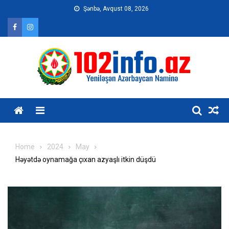
Skip
Şənbə, Avqust 08, 2026
to
content
Home
2024
May
Həyətdə oynamağa çıxan azyaşlı itkin düşdü