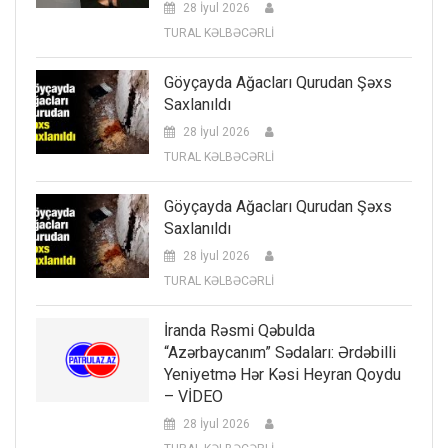
28 İyul 2026
TURAL KƏLBƏCƏRLİ
Göyçayda Ağacları Qurudan Şəxs
Saxlanıldı
28 İyul 2026
TURAL KƏLBƏCƏRLİ
Göyçayda Ağacları Qurudan Şəxs
Saxlanıldı
28 İyul 2026
TURAL KƏLBƏCƏRLİ
İranda Rəsmi Qəbulda
“Azərbaycanım” Sədaları: Ərdəbilli
Yeniyetmə Hər Kəsi Heyran Qoydu
– VİDEO
28 İyul 2026