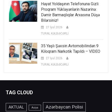
Həyat Yoldaşının Telefonuna Gizli
Proqram Yükləyənlərin Nəzərinə:
Dəmir Barmaqlıqlar Arxasına Düşə
Bilərsiniz!
27 İyul 2026
TURAL KƏLBƏCƏRLİ
35 Yaşlı Şəxsin Avtomobilindən 9
Kiloqram Narkotik Tapıldı – VİDEO
27 İyul 2026
TURAL KƏLBƏCƏRLİ
TAG CLOUD
Azərbaycan Polisi
AKTUAL
Asiya