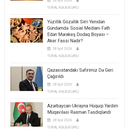
28 İyul 2026
TURAL KƏLBƏCƏRLİ
Yüzillik Gözəllik Sirri Yenidən
Gündəmdə: Sosial Medianı Fəth
Edən Mərakeş Dodaq Boyası –
Aker Fassi Nədir?
28 İyul 2026
TURAL KƏLBƏCƏRLİ
Qazaxıstandakı Səfirimiz Də Geri
Çağırıldı
28 İyul 2026
TURAL KƏLBƏCƏRLİ
Azərbaycan-Ukrayna Hüquqi Yardım
Müqaviləsi Rəsmən Təsdiqləndi
28 İyul 2026
TURAL KƏLBƏCƏRLİ