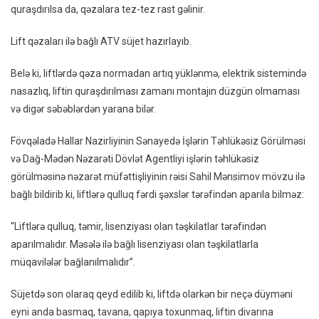
quraşdırılsa da, qəzalara tez-tez rast gəlinir.
Basma
Tavana
Lift qəzaları ilə bağlı ATV süjet hazırlayıb.
Qapıy
Toxun
Belə ki, liftlərdə qəza normadan artıq yüklənmə, elektrik sistemində
Dəhşət
nasazlıq, liftin quraşdırılması zamanı montajın düzgün olmaması
Lift
və digər səbəblərdən yarana bilər.
Qəzala
Və
Fövqəladə Hallar Nazirliyinin Sənayedə İşlərin Təhlükəsiz Görülməsi
Səbəbl
və Dağ-Mədən Nəzarəti Dövlət Agentliyi işlərin təhlükəsiz
–
görülməsinə nəzarət müfəttişliyinin rəisi Sahil Mənsimov mövzu ilə
VİDEO
bağlı bildirib ki, liftlərə qulluq fərdi şəxslər tərəfindən aparıla bilməz:
“Liftlərə qulluq, təmir, lisenziyası olan təşkilatlar tərəfindən
aparılmalıdır. Məsələ ilə bağlı lisenziyası olan təşkilatlarla
müqavilələr bağlanılmalıdır”.
Süjetdə son olaraq qeyd edilib ki, liftdə olarkən bir neçə düyməni
eyni anda basmaq, tavana, qapıya toxunmaq, liftin divarına