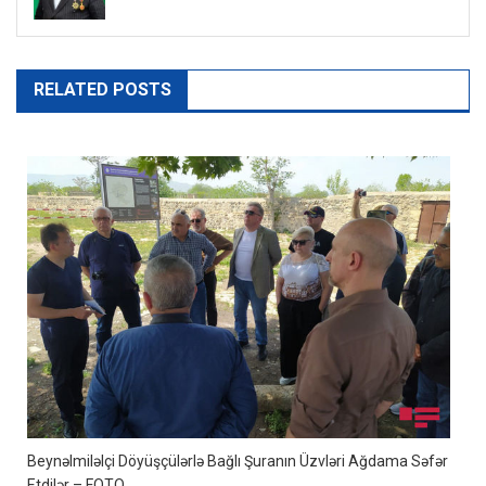
RELATED POSTS
Beynəlmiləlçi Döyüşçülərlə Bağlı Şuranın Üzvləri Ağdama Səfər
Etdilər – FOTO