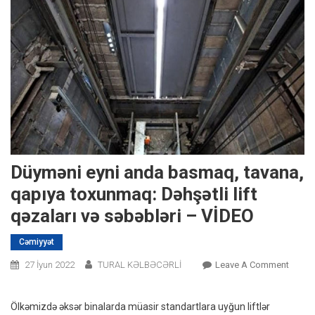
Düyməni eyni anda basmaq, tavana,
qapıya toxunmaq: Dəhşətli lift
qəzaları və səbəbləri – VİDEO
Cəmiyyət
On
27 İyun 2022
TURAL KƏLBƏCƏRLİ
Leave A Comment
Düymə
Eyni
Ölkəmizdə əksər binalarda müasir standartlara uyğun liftlər
Anda