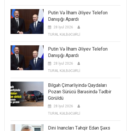
Putin Və İlham Əliyev Telefon
Danışığı Apardı
28 İyul 2026
TURAL KƏLBƏCƏRLİ
Putin Və İlham Əliyev Telefon
Danışığı Apardı
28 İyul 2026
TURAL KƏLBƏCƏRLİ
Bilgəh Çimərliyində Qaydaları
Pozan Sürücü Barəsində Tədbir
Görüldü
28 İyul 2026
TURAL KƏLBƏCƏRLİ
Dini Inancları Təhqir Edən Şəxs