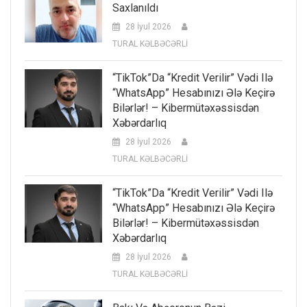
Saxlanıldı
28 İyul 2026
TURAL KƏLBƏCƏRLİ
“TikTok”da “kredit Verilir” Vədi Ilə
“WhatsApp” Hesabınızı Ələ Keçirə
Bilərlər! – Kibermütəxəssisdən
Xəbərdarlıq
28 İyul 2026
TURAL KƏLBƏCƏRLİ
“TikTok”da “kredit Verilir” Vədi Ilə
“WhatsApp” Hesabınızı Ələ Keçirə
Bilərlər! – Kibermütəxəssisdən
Xəbərdarlıq
28 İyul 2026
TURAL KƏLBƏCƏRLİ