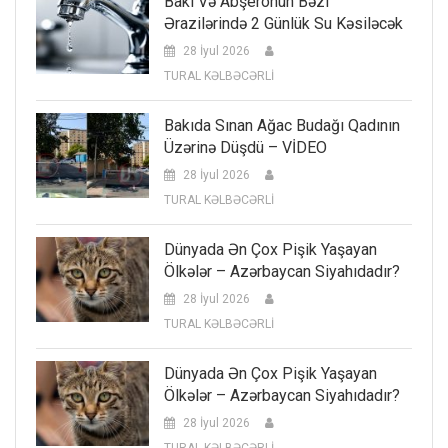
Bakı Və Abşeronun Bəzi
Ərazilərində 2 Günlük Su Kəsiləcək
28 İyul 2026
TURAL KƏLBƏCƏRLİ
Bakıda Sınan Ağac Budağı Qadının
Üzərinə Düşdü – VİDEO
28 İyul 2026
TURAL KƏLBƏCƏRLİ
Dünyada Ən Çox Pişik Yaşayan
Ölkələr – Azərbaycan Siyahıdadır?
28 İyul 2026
TURAL KƏLBƏCƏRLİ
Dünyada Ən Çox Pişik Yaşayan
Ölkələr – Azərbaycan Siyahıdadır?
28 İyul 2026