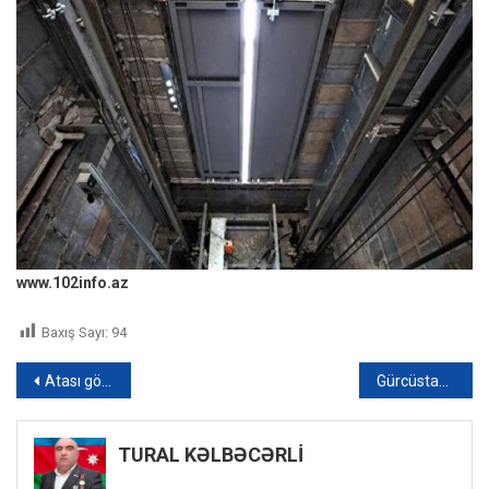
www.102info.az
Baxış Sayı:
94
Yazı
Atası gözləri qarşısında güllələnən ukraynalı Yuri yaşadığı dəhşətdən DANIŞDI – VİDEO
Gürcüstanda selin apardığı xarici turist axtarılır – FOTO/VİDEO
naviqasiyası
TURAL KƏLBƏCƏRLİ