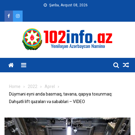
Skip
Şənbə, Avqust 08, 2026
to
content
Home
2022
Aprel
Düyməni eyni anda basmaq, tavana, qapıya toxunmaq:
Dəhşətli lift qəzaları və səbəbləri – VİDEO