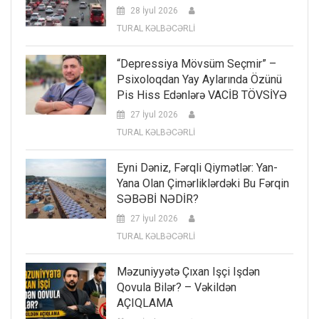
28 İyul 2026
TURAL KƏLBƏCƏRLİ
“Depressiya Mövsüm Seçmir” –
Psixoloqdan Yay Aylarında Özünü
Pis Hiss Edənlərə VACİB TÖVSİYƏ
27 İyul 2026
TURAL KƏLBƏCƏRLİ
Eyni Dəniz, Fərqli Qiymətlər: Yan-
Yana Olan Çimərliklərdəki Bu Fərqin
SƏBƏBİ NƏDİR?
27 İyul 2026
TURAL KƏLBƏCƏRLİ
Məzuniyyətə Çıxan Işçi Işdən
Qovula Bilər? – Vəkildən
AÇIQLAMA