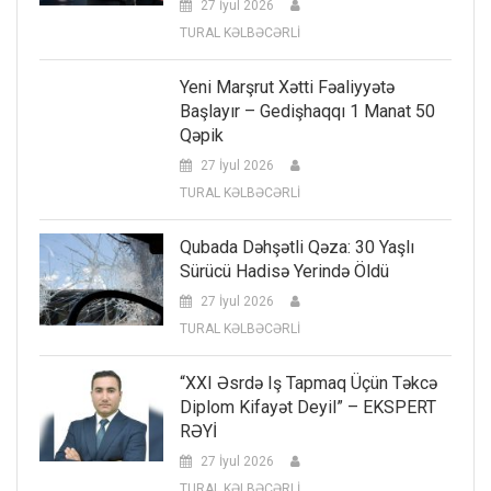
27 İyul 2026
TURAL KƏLBƏCƏRLİ
Yeni Marşrut Xətti Fəaliyyətə
Başlayır – Gedişhaqqı 1 Manat 50
Qəpik
27 İyul 2026
TURAL KƏLBƏCƏRLİ
Qubada Dəhşətli Qəza: 30 Yaşlı
Sürücü Hadisə Yerində Öldü
27 İyul 2026
TURAL KƏLBƏCƏRLİ
“XXI Əsrdə Iş Tapmaq Üçün Təkcə
Diplom Kifayət Deyil” – EKSPERT
RƏYİ
27 İyul 2026
TURAL KƏLBƏCƏRLİ