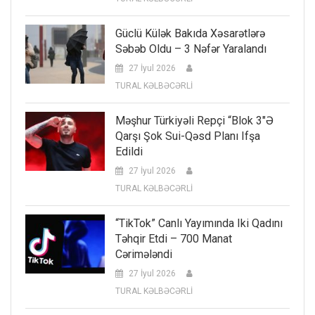
Güclü Külək Bakıda Xəsarətlərə
Səbəb Oldu – 3 Nəfər Yaralandı
27 İyul 2026
TURAL KƏLBƏCƏRLİ
Məşhur Türkiyəli Repçi “Blok 3″ə
Qarşı Şok Sui-Qəsd Planı Ifşa
Edildi
27 İyul 2026
TURAL KƏLBƏCƏRLİ
“TikTok” Canlı Yayımında Iki Qadını
Təhqir Etdi – 700 Manat
Cərimələndi
27 İyul 2026
TURAL KƏLBƏCƏRLİ