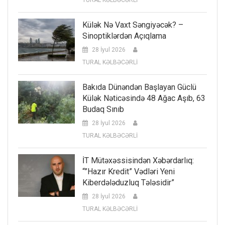
TURAL KƏLBƏCƏRLİ
Külək Nə Vaxt Səngiyəcək? –
Sinoptiklərdən Açıqlama
28 İyul 2026
TURAL KƏLBƏCƏRLİ
Bakıda Dünəndən Başlayan Güclü
Külək Nəticəsində 48 Ağac Aşıb, 63
Budaq Sınıb
28 İyul 2026
TURAL KƏLBƏCƏRLİ
İT Mütəxəssisindən Xəbərdarlıq:
“”Hazır Kredit” Vədləri Yeni
Kiberdələduzluq Tələsidir”
28 İyul 2026
TURAL KƏLBƏCƏRLİ