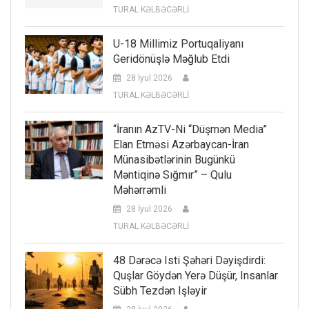
TURAL KƏLBƏCƏRLİ
U-18 Millimiz Portuqaliyanı
Geridönüşlə Məğlub Etdi
28 İyul 2026
TURAL KƏLBƏCƏRLİ
“İranın AzTV-Ni “düşmən Media”
Elan Etməsi Azərbaycan-İran
Münasibətlərinin Bugünkü
Məntiqinə Sığmır” – Qulu
Məhərrəmli
28 İyul 2026
TURAL KƏLBƏCƏRLİ
48 Dərəcə Isti Şəhəri Dəyişdirdi:
Quşlar Göydən Yerə Düşür, Insanlar
Sübh Tezdən Işləyir