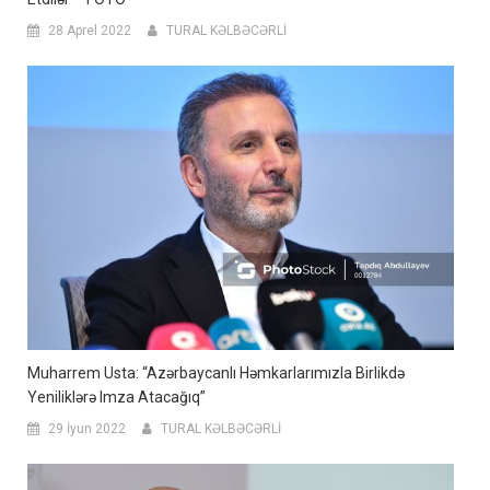
28 Aprel 2022
TURAL KƏLBƏCƏRLİ
Muharrem Usta: “Azərbaycanlı Həmkarlarımızla Birlikdə
Yeniliklərə Imza Atacağıq”
29 İyun 2022
TURAL KƏLBƏCƏRLİ