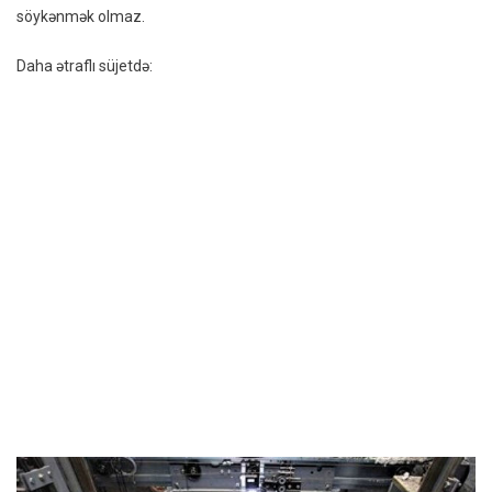
söykənmək olmaz.
Daha ətraflı süjetdə: