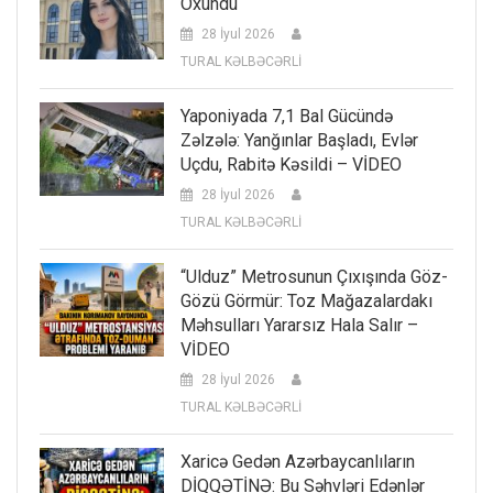
Oxundu
28 İyul 2026
TURAL KƏLBƏCƏRLİ
Yaponiyada 7,1 Bal Gücündə
Zəlzələ: Yanğınlar Başladı, Evlər
Uçdu, Rabitə Kəsildi – VİDEO
28 İyul 2026
TURAL KƏLBƏCƏRLİ
“Ulduz” Metrosunun Çıxışında Göz-
Gözü Görmür: Toz Mağazalardakı
Məhsulları Yararsız Hala Salır –
VİDEO
28 İyul 2026
TURAL KƏLBƏCƏRLİ
Xaricə Gedən Azərbaycanlıların
DİQQƏTİNƏ: Bu Səhvləri Edənlər