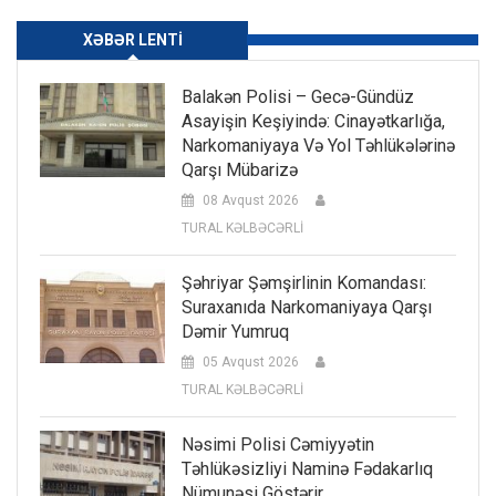
XƏBƏR LENTI
Balakən Polisi – Gecə-Gündüz
Asayişin Keşiyində: Cinayətkarlığa,
Narkomaniyaya Və Yol Təhlükələrinə
Qarşı Mübarizə
08 Avqust 2026
TURAL KƏLBƏCƏRLİ
Şəhriyar Şəmşirlinin Komandası:
Suraxanıda Narkomaniyaya Qarşı
Dəmir Yumruq
05 Avqust 2026
TURAL KƏLBƏCƏRLİ
Nəsimi Polisi Cəmiyyətin
Təhlükəsizliyi Naminə Fədakarlıq
Nümunəsi Göstərir