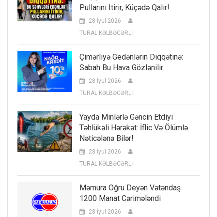
Pullarını Itirir, Küçədə Qalır!
28 İyul 2026
TURAL KƏLBƏCƏRLİ
Çimərliyə Gedənlərin Diqqətinə:
Sabah Bu Hava Gözlənilir
28 İyul 2026
TURAL KƏLBƏCƏRLİ
Yayda Minlərlə Gəncin Etdiyi
Təhlükəli Hərəkət: İflic Və Ölümlə
Nəticələnə Bilər!
28 İyul 2026
TURAL KƏLBƏCƏRLİ
Məmura Oğru Deyən Vətəndaş
1200 Manat Cərimələndi
28 İyul 2026