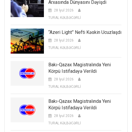
Arxasında Dünyasını Dəyişdi
28 İyul 2026
TURAL KƏLBƏCƏRLİ
“Azeri Light” Nefti Kəskin Ucuzlaşdı
28 İyul 2026
TURAL KƏLBƏCƏRLİ
Bakı-Qazax Magistralında Yeni
Körpü Istifadəyə Verildi
28 İyul 2026
TURAL KƏLBƏCƏRLİ
Bakı-Qazax Magistralında Yeni
Körpü Istifadəyə Verildi
28 İyul 2026
TURAL KƏLBƏCƏRLİ