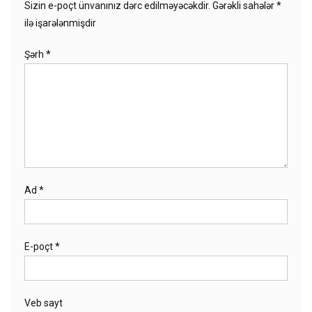
Sizin e-poçt ünvanınız dərc edilməyəcəkdir.
Gərəkli sahələr
*
ilə işarələnmişdir
Şərh
*
Ad
*
E-poçt
*
Veb sayt