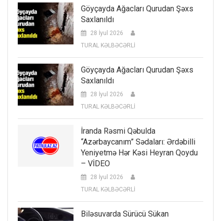
Göyçayda Ağacları Qurudan Şəxs
Saxlanıldı
28 İyul 2026
TURAL KƏLBƏCƏRLİ
Göyçayda Ağacları Qurudan Şəxs
Saxlanıldı
28 İyul 2026
TURAL KƏLBƏCƏRLİ
İranda Rəsmi Qəbulda
“Azərbaycanım” Sədaları: Ərdəbilli
Yeniyetmə Hər Kəsi Heyran Qoydu
– VİDEO
28 İyul 2026
TURAL KƏLBƏCƏRLİ
Biləsuvarda Sürücü Sükan