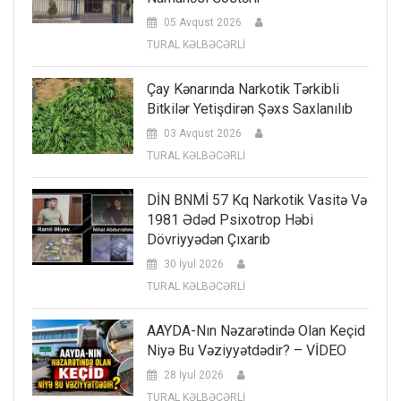
05 Avqust 2026
TURAL KƏLBƏCƏRLİ
Çay Kənarında Narkotik Tərkibli
Bitkilər Yetişdirən Şəxs Saxlanılıb
03 Avqust 2026
TURAL KƏLBƏCƏRLİ
DİN BNMİ 57 Kq Narkotik Vasitə Və
1981 Ədəd Psixotrop Həbi
Dövriyyədən Çıxarıb
30 İyul 2026
TURAL KƏLBƏCƏRLİ
AAYDA-Nın Nəzarətində Olan Keçid
Niyə Bu Vəziyyətdədir? – VİDEO
28 İyul 2026
TURAL KƏLBƏCƏRLİ