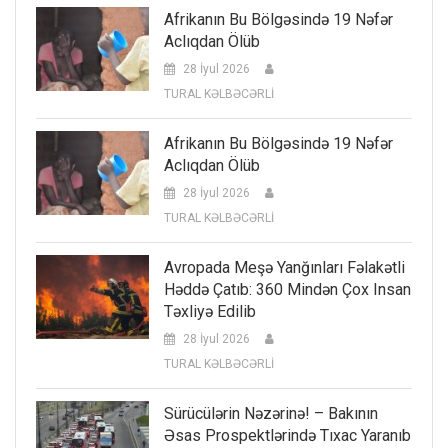
Afrikanın Bu Bölgəsində 19 Nəfər
Aclıqdan Ölüb
28 İyul 2026
TURAL KƏLBƏCƏRLİ
Afrikanın Bu Bölgəsində 19 Nəfər
Aclıqdan Ölüb
28 İyul 2026
TURAL KƏLBƏCƏRLİ
Avropada Meşə Yanğınları Fəlakətli
Həddə Çatıb: 360 Mindən Çox Insan
Təxliyə Edilib
28 İyul 2026
TURAL KƏLBƏCƏRLİ
Sürücülərin Nəzərinə! – Bakının
Əsas Prospektlərində Tıxac Yaranıb