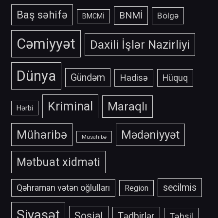
Baş səhifə
BNMİ
Bölgə
BMCMİ
Cəmiyyət
Daxili İşlər Nazirliyi
Dünya
Gündəm
Hadisə
Hüquq
Kriminal
Maraqlı
Hərbi
Müharibə
Mədəniyyət
Müsahibə
Mətbuat xidməti
secilmis
Qəhraman vətən oğlulları
Region
Siyasət
Sosial
Tədbirlər
Təhsil