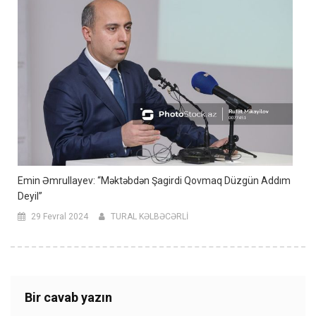
Emin Əmrullayev: “Məktəbdən Şagirdi Qovmaq Düzgün Addım
Deyil”
29 Fevral 2024
TURAL KƏLBƏCƏRLİ
Bir cavab yazın