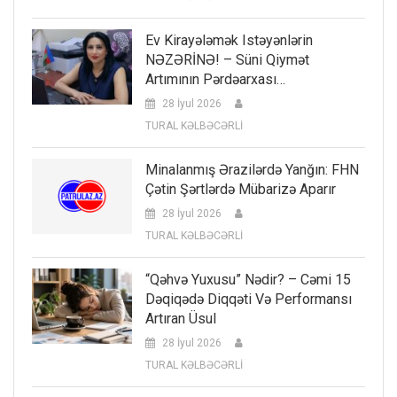
Ev Kirayələmək Istəyənlərin
NƏZƏRİNƏ! – Süni Qiymət
Artımının Pərdəarxası…
28 İyul 2026
TURAL KƏLBƏCƏRLİ
Minalanmış Ərazilərdə Yanğın: FHN
Çətin Şərtlərdə Mübarizə Aparır
28 İyul 2026
TURAL KƏLBƏCƏRLİ
“Qəhvə Yuxusu” Nədir? – Cəmi 15
Dəqiqədə Diqqəti Və Performansı
Artıran Üsul
28 İyul 2026
TURAL KƏLBƏCƏRLİ