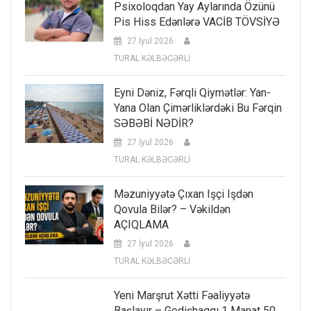
Psixoloqdan Yay Aylarında Özünü
Pis Hiss Edənlərə VACİB TÖVSİYƏ
27 İyul 2026
TURAL KƏLBƏCƏRLİ
Eyni Dəniz, Fərqli Qiymətlər: Yan-
Yana Olan Çimərliklərdəki Bu Fərqin
SƏBƏBİ NƏDİR?
27 İyul 2026
TURAL KƏLBƏCƏRLİ
Məzuniyyətə Çıxan Işçi Işdən
Qovula Bilər? – Vəkildən
AÇIQLAMA
27 İyul 2026
TURAL KƏLBƏCƏRLİ
Yeni Marşrut Xətti Fəaliyyətə
Başlayır – Gedişhaqqı 1 Manat 50