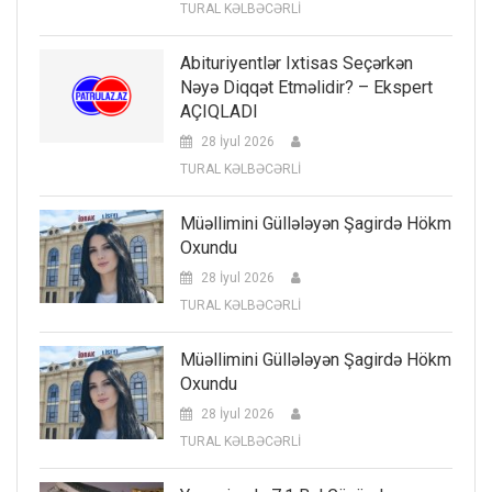
TURAL KƏLBƏCƏRLİ
Abituriyentlər Ixtisas Seçərkən
Nəyə Diqqət Etməlidir? – Ekspert
AÇIQLADI
28 İyul 2026
TURAL KƏLBƏCƏRLİ
Müəllimini Güllələyən Şagirdə Hökm
Oxundu
28 İyul 2026
TURAL KƏLBƏCƏRLİ
Müəllimini Güllələyən Şagirdə Hökm
Oxundu
28 İyul 2026
TURAL KƏLBƏCƏRLİ