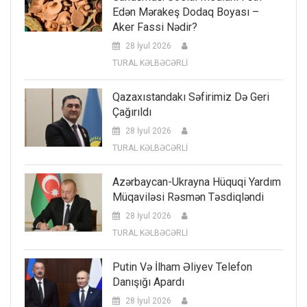
Edən Mərakeş Dodaq Boyası –
Aker Fassi Nədir?
28 İyul 2026
TURAL KƏLBƏCƏRLİ
Qazaxıstandakı Səfirimiz Də Geri
Çağırıldı
28 İyul 2026
TURAL KƏLBƏCƏRLİ
Azərbaycan-Ukrayna Hüquqi Yardım
Müqaviləsi Rəsmən Təsdiqləndi
28 İyul 2026
TURAL KƏLBƏCƏRLİ
Putin Və İlham Əliyev Telefon
Danışığı Apardı
28 İyul 2026