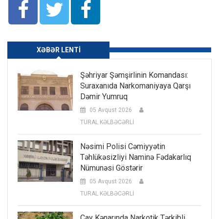
XƏBƏR LENTI
Şəhriyar Şəmşirlinin Komandası:
Suraxanıda Narkomaniyaya Qarşı
Dəmir Yumruq
05 Avqust 2026
TURAL KƏLBƏCƏRLİ
Nəsimi Polisi Cəmiyyətin
Təhlükəsizliyi Naminə Fədakarlıq
Nümunəsi Göstərir
05 Avqust 2026
TURAL KƏLBƏCƏRLİ
Çay Kənarında Narkotik Tərkibli