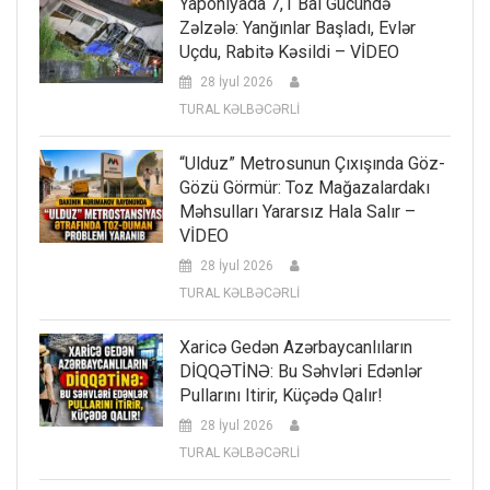
Yaponiyada 7,1 Bal Gücündə
Zəlzələ: Yanğınlar Başladı, Evlər
Uçdu, Rabitə Kəsildi – VİDEO
28 İyul 2026
TURAL KƏLBƏCƏRLİ
“Ulduz” Metrosunun Çıxışında Göz-
Gözü Görmür: Toz Mağazalardakı
Məhsulları Yararsız Hala Salır –
VİDEO
28 İyul 2026
TURAL KƏLBƏCƏRLİ
Xaricə Gedən Azərbaycanlıların
DİQQƏTİNƏ: Bu Səhvləri Edənlər
Pullarını Itirir, Küçədə Qalır!
28 İyul 2026
TURAL KƏLBƏCƏRLİ