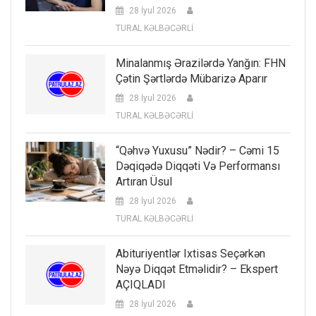
28 İyul 2026
TURAL KƏLBƏCƏRLİ
Minalanmış Ərazilərdə Yanğın: FHN
Çətin Şərtlərdə Mübarizə Aparır
28 İyul 2026
TURAL KƏLBƏCƏRLİ
“Qəhvə Yuxusu” Nədir? – Cəmi 15
Dəqiqədə Diqqəti Və Performansı
Artıran Üsul
28 İyul 2026
TURAL KƏLBƏCƏRLİ
Abituriyentlər Ixtisas Seçərkən
Nəyə Diqqət Etməlidir? – Ekspert
AÇIQLADI
28 İyul 2026