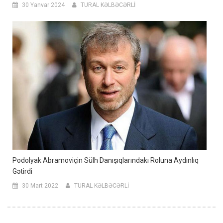
30 Yanvar 2024
TURAL KƏLBƏCƏRLİ
Podolyak Abramoviçin Sülh Danışıqlarındakı Roluna Aydınlıq
Gətirdi
30 Mart 2022
TURAL KƏLBƏCƏRLİ