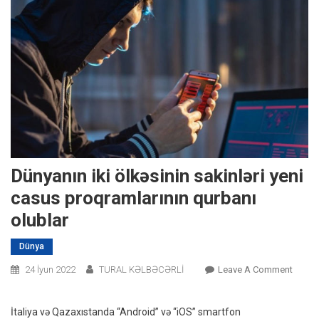
Dünyanın iki ölkəsinin sakinləri yeni
casus proqramlarının qurbanı
olublar
Dünya
On
24 İyun 2022
TURAL KƏLBƏCƏRLİ
Leave A Comment
Dünya
Iki
İtaliya və Qazaxıstanda “Android” və “iOS” smartfon
Ölkəsi