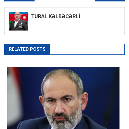
naviqasiyası
TURAL KƏLBƏCƏRLİ
RELATED POSTS