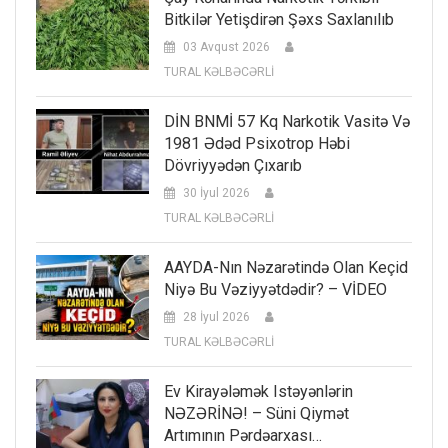
Bitkilər Yetişdirən Şəxs Saxlanılıb
03 Avqust 2026
TURAL KƏLBƏCƏRLİ
DİN BNMİ 57 Kq Narkotik Vasitə Və
1981 Ədəd Psixotrop Həbi
Dövriyyədən Çıxarıb
30 İyul 2026
TURAL KƏLBƏCƏRLİ
AAYDA-Nın Nəzarətində Olan Keçid
Niyə Bu Vəziyyətdədir? – VİDEO
28 İyul 2026
TURAL KƏLBƏCƏRLİ
Ev Kirayələmək Istəyənlərin
NƏZƏRİNƏ! – Süni Qiymət
Artımının Pərdəarxası…