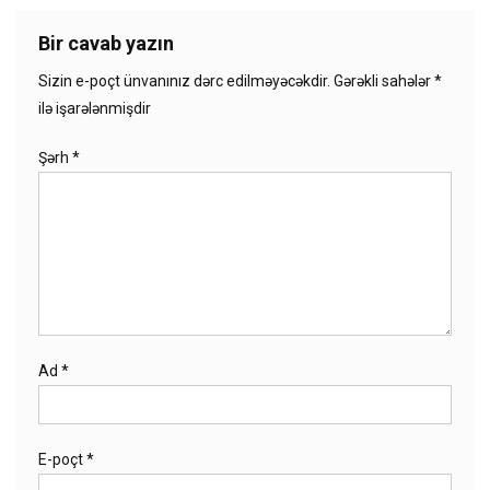
Bir cavab yazın
Sizin e-poçt ünvanınız dərc edilməyəcəkdir.
Gərəkli sahələr
*
ilə işarələnmişdir
Şərh
*
Ad
*
E-poçt
*