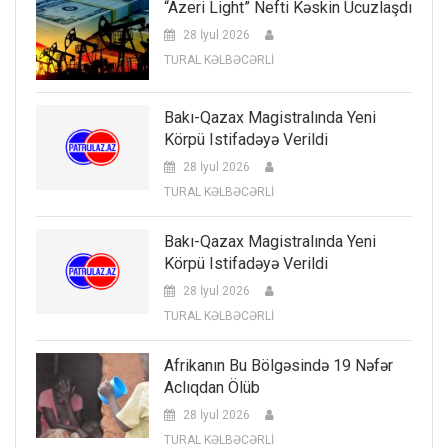
“Azeri Light” Nefti Kəskin Ucuzlaşdı
28 İyul 2026
TURAL KƏLBƏCƏRLİ
Bakı-Qazax Magistralında Yeni
Körpü Istifadəyə Verildi
28 İyul 2026
TURAL KƏLBƏCƏRLİ
Bakı-Qazax Magistralında Yeni
Körpü Istifadəyə Verildi
28 İyul 2026
TURAL KƏLBƏCƏRLİ
Afrikanın Bu Bölgəsində 19 Nəfər
Aclıqdan Ölüb
28 İyul 2026
TURAL KƏLBƏCƏRLİ