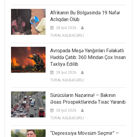
Afrikanın Bu Bölgəsində 19 Nəfər
Aclıqdan Ölüb
28 İyul 2026
TURAL KƏLBƏCƏRLİ
Avropada Meşə Yanğınları Fəlakətli
Həddə Çatıb: 360 Mindən Çox Insan
Təxliyə Edilib
28 İyul 2026
TURAL KƏLBƏCƏRLİ
Sürücülərin Nəzərinə! – Bakının
Əsas Prospektlərində Tıxac Yaranıb
28 İyul 2026
TURAL KƏLBƏCƏRLİ
“Depressiya Mövsüm Seçmir” –