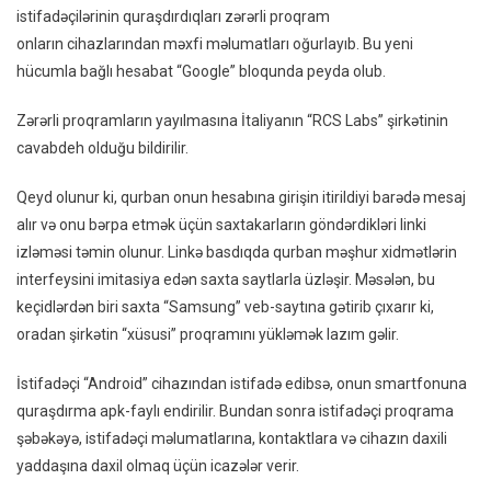
istifadəçilərinin quraşdırdıqları zərərli proqram
Sakinl
onların cihazlarından məxfi məlumatları oğurlayıb. Bu yeni
Yeni
hücumla bağlı hesabat “Google” bloqunda peyda olub.
Casus
Proqra
Zərərli proqramların yayılmasına İtaliyanın “RCS Labs” şirkətinin
Qurba
cavabdeh olduğu bildirilir.
Olubla
Qeyd olunur ki, qurban onun hesabına girişin itirildiyi barədə mesaj
alır və onu bərpa etmək üçün saxtakarların göndərdikləri linki
izləməsi təmin olunur. Linkə basdıqda qurban məşhur xidmətlərin
interfeysini imitasiya edən saxta saytlarla üzləşir. Məsələn, bu
keçidlərdən biri saxta “Samsung” veb-saytına gətirib çıxarır ki,
oradan şirkətin “xüsusi” proqramını yükləmək lazım gəlir.
İstifadəçi “Android” cihazından istifadə edibsə, onun smartfonuna
quraşdırma apk-faylı endirilir. Bundan sonra istifadəçi proqrama
şəbəkəyə, istifadəçi məlumatlarına, kontaktlara və cihazın daxili
yaddaşına daxil olmaq üçün icazələr verir.