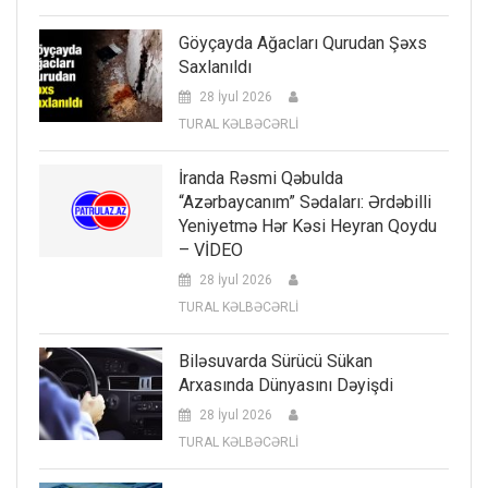
Göyçayda Ağacları Qurudan Şəxs
Saxlanıldı
28 İyul 2026
TURAL KƏLBƏCƏRLİ
İranda Rəsmi Qəbulda
“Azərbaycanım” Sədaları: Ərdəbilli
Yeniyetmə Hər Kəsi Heyran Qoydu
– VİDEO
28 İyul 2026
TURAL KƏLBƏCƏRLİ
Biləsuvarda Sürücü Sükan
Arxasında Dünyasını Dəyişdi
28 İyul 2026
TURAL KƏLBƏCƏRLİ