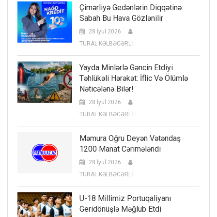
Çimərliyə Gedənlərin Diqqətinə:
Sabah Bu Hava Gözlənilir
28 İyul 2026
TURAL KƏLBƏCƏRLİ
Yayda Minlərlə Gəncin Etdiyi
Təhlükəli Hərəkət: İflic Və Ölümlə
Nəticələnə Bilər!
28 İyul 2026
TURAL KƏLBƏCƏRLİ
Məmura Oğru Deyən Vətəndaş
1200 Manat Cərimələndi
28 İyul 2026
TURAL KƏLBƏCƏRLİ
U-18 Millimiz Portuqaliyanı
Geridönüşlə Məğlub Etdi