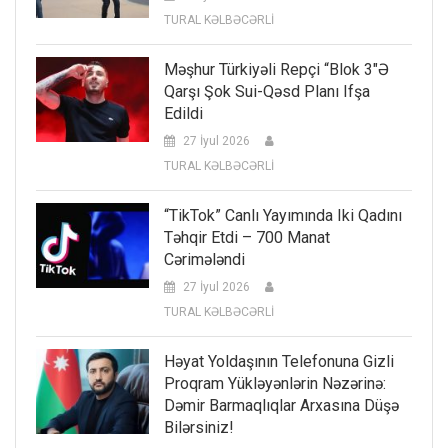
TURAL KƏLBƏCƏRLİ
Məşhur Türkiyəli Repçi “Blok 3″ə
Qarşı Şok Sui-Qəsd Planı Ifşa
Edildi
27 İyul 2026
TURAL KƏLBƏCƏRLİ
“TikTok” Canlı Yayımında Iki Qadını
Təhqir Etdi – 700 Manat
Cərimələndi
27 İyul 2026
TURAL KƏLBƏCƏRLİ
Həyat Yoldaşının Telefonuna Gizli
Proqram Yükləyənlərin Nəzərinə:
Dəmir Barmaqlıqlar Arxasına Düşə
Bilərsiniz!