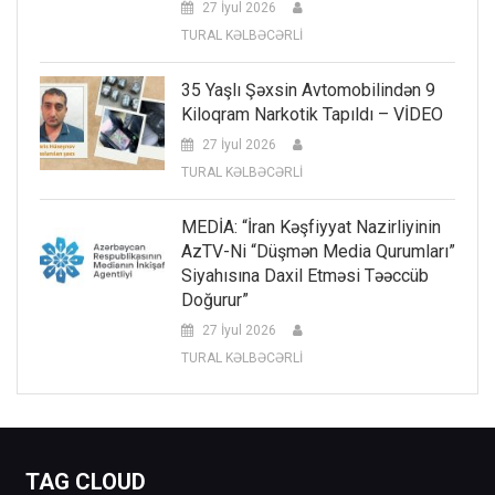
27 İyul 2026
TURAL KƏLBƏCƏRLİ
35 Yaşlı Şəxsin Avtomobilindən 9
Kiloqram Narkotik Tapıldı – VİDEO
27 İyul 2026
TURAL KƏLBƏCƏRLİ
MEDİA: “İran Kəşfiyyat Nazirliyinin
AzTV-Ni “düşmən Media Qurumları”
Siyahısına Daxil Etməsi Təəccüb
Doğurur”
27 İyul 2026
TURAL KƏLBƏCƏRLİ
TAG CLOUD