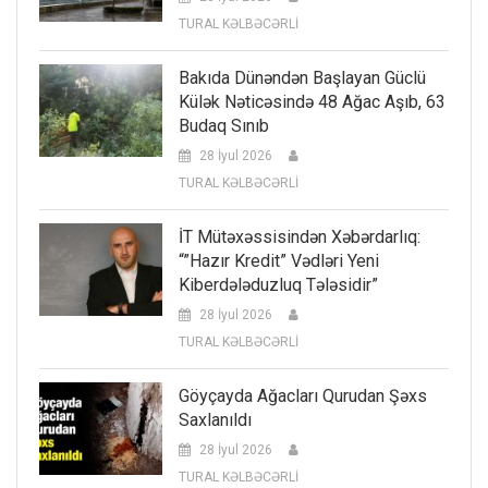
TURAL KƏLBƏCƏRLİ
Bakıda Dünəndən Başlayan Güclü
Külək Nəticəsində 48 Ağac Aşıb, 63
Budaq Sınıb
28 İyul 2026
TURAL KƏLBƏCƏRLİ
İT Mütəxəssisindən Xəbərdarlıq:
“”Hazır Kredit” Vədləri Yeni
Kiberdələduzluq Tələsidir”
28 İyul 2026
TURAL KƏLBƏCƏRLİ
Göyçayda Ağacları Qurudan Şəxs
Saxlanıldı
28 İyul 2026
TURAL KƏLBƏCƏRLİ