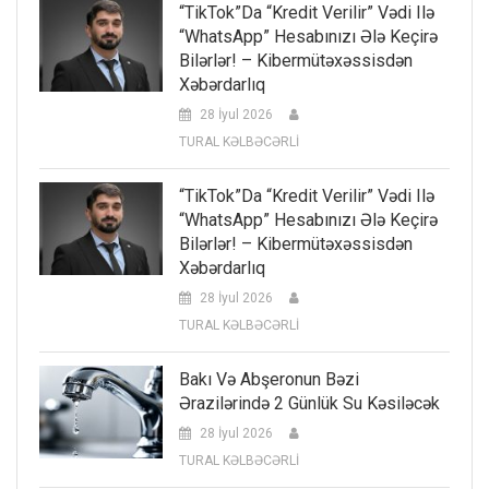
“TikTok”da “kredit Verilir” Vədi Ilə
“WhatsApp” Hesabınızı Ələ Keçirə
Bilərlər! – Kibermütəxəssisdən
Xəbərdarlıq
28 İyul 2026
TURAL KƏLBƏCƏRLİ
“TikTok”da “kredit Verilir” Vədi Ilə
“WhatsApp” Hesabınızı Ələ Keçirə
Bilərlər! – Kibermütəxəssisdən
Xəbərdarlıq
28 İyul 2026
TURAL KƏLBƏCƏRLİ
Bakı Və Abşeronun Bəzi
Ərazilərində 2 Günlük Su Kəsiləcək
28 İyul 2026
TURAL KƏLBƏCƏRLİ