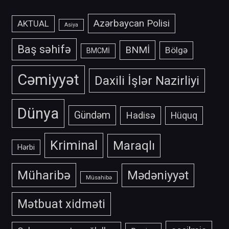
Azərbaycan Polisi
AKTUAL
Asiya
Baş səhifə
BNMİ
Bölgə
BMCMİ
Cəmiyyət
Daxili İşlər Nazirliyi
Dünya
Gündəm
Hadisə
Hüquq
Kriminal
Maraqlı
Hərbi
Müharibə
Mədəniyyət
Müsahibə
Mətbuat xidməti