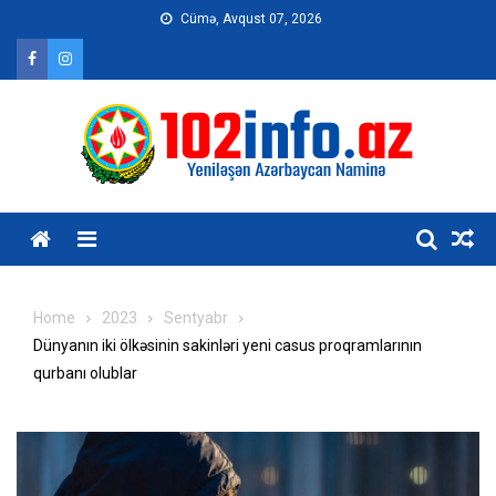
Skip
Cümə, Avqust 07, 2026
to
content
Home
2023
Sentyabr
Dünyanın iki ölkəsinin sakinləri yeni casus proqramlarının
qurbanı olublar