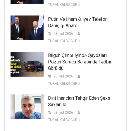
TURAL KƏLBƏCƏRLİ
Putin Və İlham Əliyev Telefon
Danışığı Apardı
28 İyul 2026
TURAL KƏLBƏCƏRLİ
Bilgəh Çimərliyində Qaydaları
Pozan Sürücü Barəsində Tədbir
Görüldü
28 İyul 2026
TURAL KƏLBƏCƏRLİ
Dini Inancları Təhqir Edən Şəxs
Saxlanıldı
28 İyul 2026
TURAL KƏLBƏCƏRLİ