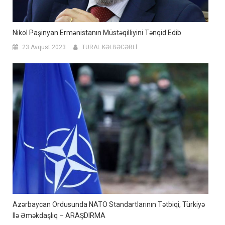
Nikol Paşinyan Ermənistanın Müstəqilliyini Tənqid Edib
23 Avqust 2023
TURAL KƏLBƏCƏRLİ
Azərbaycan Ordusunda NATO Standartlarının Tətbiqi, Türkiyə
Ilə Əməkdaşlıq – ARAŞDIRMA