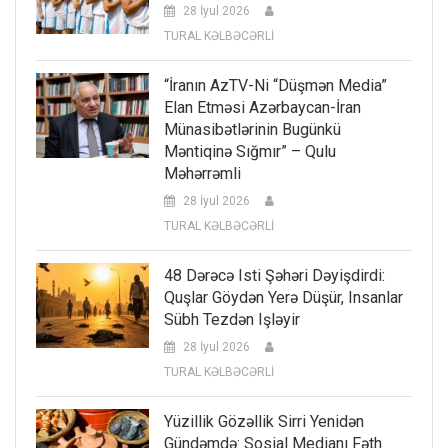
28 İyul 2026
TURAL KƏLBƏCƏRLİ
“İranın AzTV-Ni “düşmən Media”
Elan Etməsi Azərbaycan-İran
Münasibətlərinin Bugünkü
Məntiqinə Sığmır” – Qulu
Məhərrəmli
28 İyul 2026
TURAL KƏLBƏCƏRLİ
48 Dərəcə Isti Şəhəri Dəyişdirdi:
Quşlar Göydən Yerə Düşür, Insanlar
Sübh Tezdən Işləyir
28 İyul 2026
TURAL KƏLBƏCƏRLİ
Yüzillik Gözəllik Sirri Yenidən
Gündəmdə: Sosial Medianı Fəth