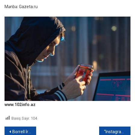
Mənbə: Gazeta.ru
www.102info.az
Baxış Sayı:
104
Yazı
Borrell İrana səfər edəcək
“Instagram”a yenilik GƏLİR