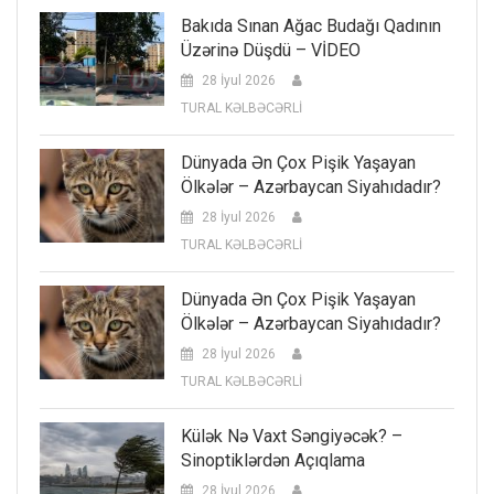
Bakıda Sınan Ağac Budağı Qadının
Üzərinə Düşdü – VİDEO
28 İyul 2026
TURAL KƏLBƏCƏRLİ
Dünyada Ən Çox Pişik Yaşayan
Ölkələr – Azərbaycan Siyahıdadır?
28 İyul 2026
TURAL KƏLBƏCƏRLİ
Dünyada Ən Çox Pişik Yaşayan
Ölkələr – Azərbaycan Siyahıdadır?
28 İyul 2026
TURAL KƏLBƏCƏRLİ
Külək Nə Vaxt Səngiyəcək? –
Sinoptiklərdən Açıqlama
28 İyul 2026