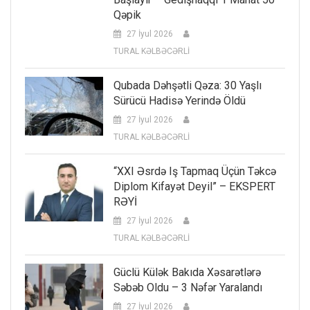
Qəpik
27 İyul 2026
TURAL KƏLBƏCƏRLİ
Qubada Dəhşətli Qəza: 30 Yaşlı
Sürücü Hadisə Yerində Öldü
27 İyul 2026
TURAL KƏLBƏCƏRLİ
“XXI Əsrdə Iş Tapmaq Üçün Təkcə
Diplom Kifayət Deyil” – EKSPERT
RƏYİ
27 İyul 2026
TURAL KƏLBƏCƏRLİ
Güclü Külək Bakıda Xəsarətlərə
Səbəb Oldu – 3 Nəfər Yaralandı
27 İyul 2026